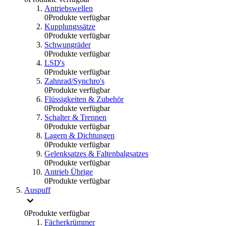
Antriebswellen
0
Produkte verfügbar
Kupplungssätze
0
Produkte verfügbar
Schwungräder
0
Produkte verfügbar
LSD's
0
Produkte verfügbar
Zahnrad/Synchro's
0
Produkte verfügbar
Flüssigkeiten & Zubehör
0
Produkte verfügbar
Schalter & Trennen
0
Produkte verfügbar
Lagern & Dichtungen
0
Produkte verfügbar
Gelenksatzes & Faltenbalgsatzes
0
Produkte verfügbar
Antrieb Übrige
0
Produkte verfügbar
Auspuff
0
Produkte verfügbar
Fächerkrümmer