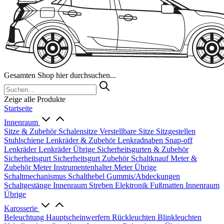
Gesamten Shop hier durchsuchen...
Zeige alle Produkte
Startseite
Innenraum
Sitze & Zubehör
Schalensitze
Verstellbare Sitze
Sitzgestellen
Stuhlschiene
Lenkräder & Zubehör
Lenkradnaben
Snap-off
Lenkräder
Lenkräder Übrige
Sicherheitsgurten & Zubehör
Sicherheitsgurt
Sicherheitsgurt Zubehör
Schaltknauf
Meter &
Zubehör
Meter
Instrumentenhalter
Meter Übrige
Schaltmechanismus
Schalthebel
Gummis/Abdeckungen
Schaltgestänge
Innenraum Streben
Elektronik
Fußmatten
Innenraum
Übrige
Karosserie
Beleuchtung
Hauptscheinwerfern
Rückleuchten
Blinkleuchten