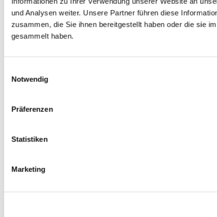
Informationen zu Ihrer Verwendung unserer Website an unse
Spurverbreiterungen
und Analysen weiter. Unsere Partner führen diese Informati
0
Produkte verfügbar
zusammen, die Sie ihnen bereitgestellt haben oder die sie 
Radmuttern
0
Produkte verfügbar
gesammelt haben.
Gewindestangen
0
Produkte verfügbar
Velgen Übrige
0
Produkte verfügbar
Einwilligungsauswahl
Felgen | Räder
Notwendig
0
Produkte verfügbar
Reifen
0
Produkte verfügbar
Präferenzen
Bremsen
0
Produkte verfügbar
Statistiken
Bremsscheiben
0
Produkte verfügbar
Bremsbeläge
Marketing
0
Produkte verfügbar
Bremssätteln
0
Produkte verfügbar
Stahl geflochten Bremsschlauch
0
Produkte verfügbar
Big Brake Satz