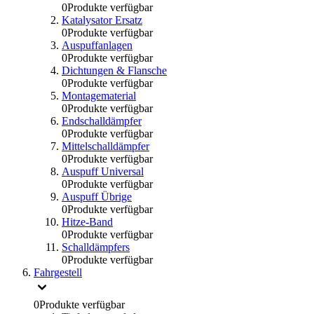
0
Produkte verfügbar
Katalysator Ersatz
0
Produkte verfügbar
Auspuffanlagen
0
Produkte verfügbar
Dichtungen & Flansche
0
Produkte verfügbar
Montagematerial
0
Produkte verfügbar
Endschalldämpfer
0
Produkte verfügbar
Mittelschalldämpfer
0
Produkte verfügbar
Auspuff Universal
0
Produkte verfügbar
Auspuff Übrige
0
Produkte verfügbar
Hitze-Band
0
Produkte verfügbar
Schalldämpfers
0
Produkte verfügbar
Fahrgestell
0
Produkte verfügbar