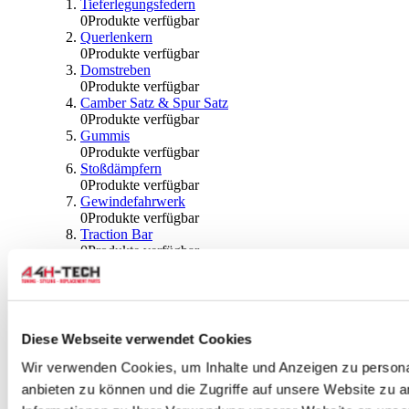
Tieferlegungsfedern
0
Produkte verfügbar
Querlenkern
0
Produkte verfügbar
Domstreben
0
Produkte verfügbar
Camber Satz & Spur Satz
0
Produkte verfügbar
Gummis
0
Produkte verfügbar
Stoßdämpfern
0
Produkte verfügbar
Gewindefahrwerk
0
Produkte verfügbar
Traction Bar
0
Produkte verfügbar
Stabilisator & Zubehör
0
Produkte verfügbar
Kugeln & Abdeckungen
0
Produkte verfügbar
Radlagern & Naben
Diese Webseite verwendet Cookies
0
Produkte verfügbar
Räder und Zubehör
Wir verwenden Cookies, um Inhalte und Anzeigen zu personal
anbieten zu können und die Zugriffe auf unsere Website zu 
0
Produkte verfügbar