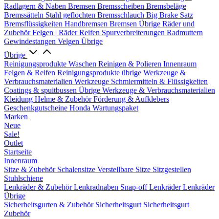
Radlagern & Naben
Bremsen
Bremsscheiben
Bremsbeläge
Bremssätteln
Stahl geflochten Bremsschlauch
Big Brake Satz
Bremsflüssigkeiten
Handbremsen
Bremsen Übrige
Räder und
Zubehör
Felgen | Räder
Reifen
Spurverbreiterungen
Radmuttern
Gewindestangen
Velgen Übrige
Übrige
Reinigungsprodukte
Waschen
Reinigen & Polieren
Innenraum
Felgen & Reifen
Reinigungsprodukte übrige
Werkzeuge &
Verbrauchsmaterialien
Werkzeuge
Schmiermitteln & Flüssigkeiten
Coatings & spuitbussen
Übrige Werkzeuge & Verbrauchsmaterialien
Kleidung
Helme & Zubehör
Förderung & Aufklebers
Geschenkgutscheine
Honda Wartungspaket
Marken
Neue
Sale!
Outlet
Startseite
Innenraum
Sitze & Zubehör
Schalensitze
Verstellbare Sitze
Sitzgestellen
Stuhlschiene
Lenkräder & Zubehör
Lenkradnaben
Snap-off
Lenkräder
Lenkräder
Übrige
Sicherheitsgurten & Zubehör
Sicherheitsgurt
Sicherheitsgurt
Zubehör