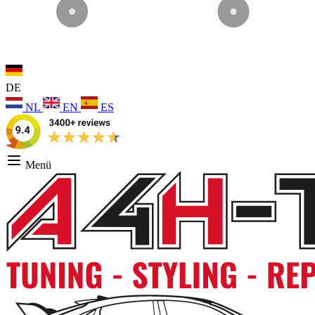
DE
NL
EN
ES
Menü