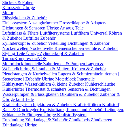
Stickers & Folien
Karosserie Übrige
Motor
Flüssigkeiten & Zubehör
Einlasssystem
Ansaugkrümmer
Drosselklappe & Adapters
Dichtungen & Sensoren
Übrige Ansaug Teile
Lufteinlass & Filters
Luftfiltersysteme
Luftfiltern
Universal Röhren
& Zubehör
Luftfilter Zubehör
Zylinderkopf & Zubehör
Verteilung
Dichtungen & Zubehör
Nockenwellen
Nockenwelle Riemenscheiben
ventile & Zubehör
Styling Teile
Übrige Zylinderkopf & Zubehör
Turbo/Kompressor/NOS
Motorblock Innenteile
Zahnriemen & Pumpen
Lagern &
Wellendichtring
Schrauben & Muttern
Kolben & Zubehör
Pleuelstangen & Kurbelwellen
Lagern & Schmiermitteln
riemen |
Steuerkette | Zubehör
Übrige Moterblock Innenteile
Kühlsystem
Wasserkühlern & kleine Zubehör
Kühlerschläuche
Kühlerlüfter
Thermostat & schalters
Sensoren & Dichtungen
Wasserpumpen & Flüssigkeiten
Ölkühlern & Zubehör
Zubehör &
Übrige kühl Teile
Kraftstoffsystem
Injektoren & Zubehör
Kraftstofffiltern
Kraftstoff
Rails & Druckregler
Kraftstofftank, Pumpe und Zubehör
Leitungen,
Schlauche & Fittingen
Übrige Kraftstoffsystem
Entzündung
Zündanlage & Zubehör
Zündkabels
Zündkerzen
Zündanlage Übrige