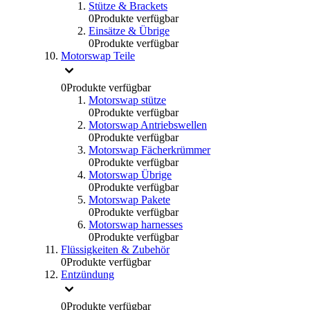
Stütze & Brackets
0
Produkte verfügbar
Einsätze & Übrige
0
Produkte verfügbar
Motorswap Teile
0
Produkte verfügbar
Motorswap stütze
0
Produkte verfügbar
Motorswap Antriebswellen
0
Produkte verfügbar
Motorswap Fächerkrümmer
0
Produkte verfügbar
Motorswap Übrige
0
Produkte verfügbar
Motorswap Pakete
0
Produkte verfügbar
Motorswap harnesses
0
Produkte verfügbar
Flüssigkeiten & Zubehör
0
Produkte verfügbar
Entzündung
0
Produkte verfügbar