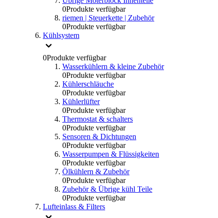
Übrige Moterblock Innenteile
0
Produkte verfügbar
riemen | Steuerkette | Zubehör
0
Produkte verfügbar
Kühlsystem
0
Produkte verfügbar
Wasserkühlern & kleine Zubehör
0
Produkte verfügbar
Kühlerschläuche
0
Produkte verfügbar
Kühlerlüfter
0
Produkte verfügbar
Thermostat & schalters
0
Produkte verfügbar
Sensoren & Dichtungen
0
Produkte verfügbar
Wasserpumpen & Flüssigkeiten
0
Produkte verfügbar
Ölkühlern & Zubehör
0
Produkte verfügbar
Zubehör & Übrige kühl Teile
0
Produkte verfügbar
Lufteinlass & Filters