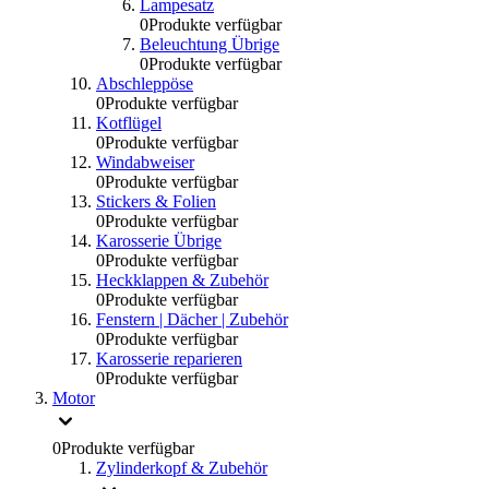
Lampesatz
0
Produkte verfügbar
Beleuchtung Übrige
0
Produkte verfügbar
Abschleppöse
0
Produkte verfügbar
Kotflügel
0
Produkte verfügbar
Windabweiser
0
Produkte verfügbar
Stickers & Folien
0
Produkte verfügbar
Karosserie Übrige
0
Produkte verfügbar
Heckklappen & Zubehör
0
Produkte verfügbar
Fenstern | Dächer | Zubehör
0
Produkte verfügbar
Karosserie reparieren
0
Produkte verfügbar
Motor
0
Produkte verfügbar
Zylinderkopf & Zubehör