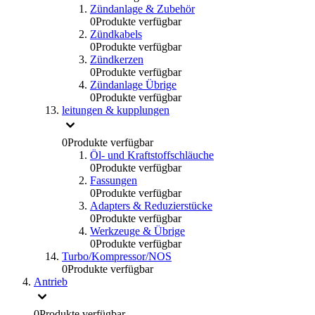
Zündanlage & Zubehör
0
Produkte verfügbar
Zündkabels
0
Produkte verfügbar
Zündkerzen
0
Produkte verfügbar
Zündanlage Übrige
0
Produkte verfügbar
leitungen & kupplungen
0
Produkte verfügbar
Öl- und Kraftstoffschläuche
0
Produkte verfügbar
Fassungen
0
Produkte verfügbar
Adapters & Reduzierstücke
0
Produkte verfügbar
Werkzeuge & Übrige
0
Produkte verfügbar
Turbo/Kompressor/NOS
0
Produkte verfügbar
Antrieb
0
Produkte verfügbar