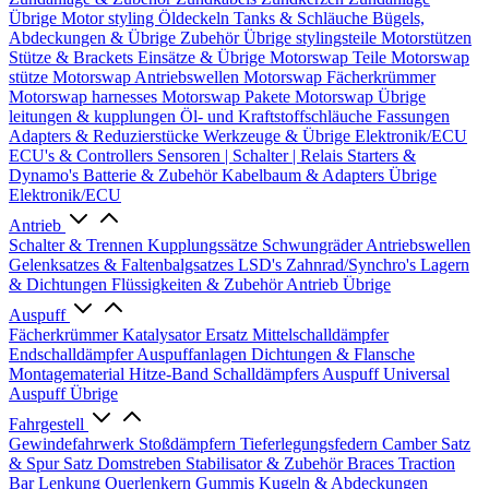
Übrige
Motor styling
Öldeckeln
Tanks & Schläuche
Bügels,
Abdeckungen & Übrige Zubehör
Übrige stylingsteile
Motorstützen
Stütze & Brackets
Einsätze & Übrige
Motorswap Teile
Motorswap
stütze
Motorswap Antriebswellen
Motorswap Fächerkrümmer
Motorswap harnesses
Motorswap Pakete
Motorswap Übrige
leitungen & kupplungen
Öl- und Kraftstoffschläuche
Fassungen
Adapters & Reduzierstücke
Werkzeuge & Übrige
Elektronik/ECU
ECU's & Controllers
Sensoren | Schalter | Relais
Starters &
Dynamo's
Batterie & Zubehör
Kabelbaum & Adapters
Übrige
Elektronik/ECU
Antrieb
Schalter & Trennen
Kupplungssätze
Schwungräder
Antriebswellen
Gelenksatzes & Faltenbalgsatzes
LSD's
Zahnrad/Synchro's
Lagern
& Dichtungen
Flüssigkeiten & Zubehör
Antrieb Übrige
Auspuff
Fächerkrümmer
Katalysator Ersatz
Mittelschalldämpfer
Endschalldämpfer
Auspuffanlagen
Dichtungen & Flansche
Montagematerial
Hitze-Band
Schalldämpfers
Auspuff Universal
Auspuff Übrige
Fahrgestell
Gewindefahrwerk
Stoßdämpfern
Tieferlegungsfedern
Camber Satz
& Spur Satz
Domstreben
Stabilisator & Zubehör
Braces
Traction
Bar
Lenkung
Querlenkern
Gummis
Kugeln & Abdeckungen