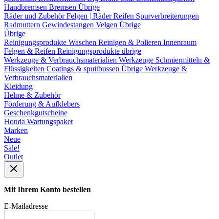
Handbremsen
Bremsen Übrige
Räder und Zubehör
Felgen | Räder
Reifen
Spurverbreiterungen
Radmuttern
Gewindestangen
Velgen Übrige
Übrige
Reinigungsprodukte
Waschen
Reinigen & Polieren
Innenraum
Felgen & Reifen
Reinigungsprodukte übrige
Werkzeuge & Verbrauchsmaterialien
Werkzeuge
Schmiermitteln &
Flüssigkeiten
Coatings & spuitbussen
Übrige Werkzeuge &
Verbrauchsmaterialien
Kleidung
Helme & Zubehör
Förderung & Aufklebers
Geschenkgutscheine
Honda Wartungspaket
Marken
Neue
Sale!
Outlet
Mit Ihrem Konto bestellen
E-Mailadresse