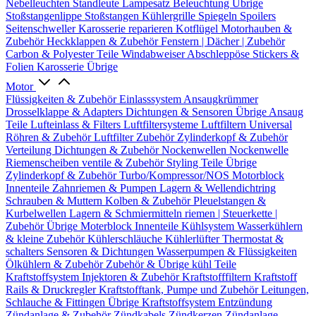
Nebelleuchten
Standleute
Lampesatz
Beleuchtung Übrige
Stoßstangenlippe
Stoßstangen
Kühlergrille
Spiegeln
Spoilers
Seitenschweller
Karosserie reparieren
Kotflügel
Motorhauben &
Zubehör
Heckklappen & Zubehör
Fenstern | Dächer | Zubehör
Carbon & Polyester Teile
Windabweiser
Abschleppöse
Stickers &
Folien
Karosserie Übrige
Motor
Flüssigkeiten & Zubehör
Einlasssystem
Ansaugkrümmer
Drosselklappe & Adapters
Dichtungen & Sensoren
Übrige Ansaug
Teile
Lufteinlass & Filters
Luftfiltersysteme
Luftfiltern
Universal
Röhren & Zubehör
Luftfilter Zubehör
Zylinderkopf & Zubehör
Verteilung
Dichtungen & Zubehör
Nockenwellen
Nockenwelle
Riemenscheiben
ventile & Zubehör
Styling Teile
Übrige
Zylinderkopf & Zubehör
Turbo/Kompressor/NOS
Motorblock
Innenteile
Zahnriemen & Pumpen
Lagern & Wellendichtring
Schrauben & Muttern
Kolben & Zubehör
Pleuelstangen &
Kurbelwellen
Lagern & Schmiermitteln
riemen | Steuerkette |
Zubehör
Übrige Moterblock Innenteile
Kühlsystem
Wasserkühlern
& kleine Zubehör
Kühlerschläuche
Kühlerlüfter
Thermostat &
schalters
Sensoren & Dichtungen
Wasserpumpen & Flüssigkeiten
Ölkühlern & Zubehör
Zubehör & Übrige kühl Teile
Kraftstoffsystem
Injektoren & Zubehör
Kraftstofffiltern
Kraftstoff
Rails & Druckregler
Kraftstofftank, Pumpe und Zubehör
Leitungen,
Schlauche & Fittingen
Übrige Kraftstoffsystem
Entzündung
Zündanlage & Zubehör
Zündkabels
Zündkerzen
Zündanlage