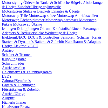
Motor styling
Öldeckeln
Tanks & Schläuche
Bügels, Abdeckungen
& Übrige Zubehör
Übrige stylingsteile
Motorstützen
Stütze & Brackets
Einsätze & Übrige
Motorswap Teile
Motorswap stütze
Motorswap Antriebswellen
Motorswap Fächerkrümmer
Motorswap harnesses
Motorswap
Pakete
Motorswap Übrige
leitungen & kupplungen
Öl- und Kraftstoffschläuche
Fassungen
Adapters & Reduzierstücke
Werkzeuge & Übrige
Elektronik/ECU
ECU's & Controllers
Sensoren | Schalter | Relais
Starters & Dynamo's
Batterie & Zubehör
Kabelbaum & Adapters
Übrige Elektronik/ECU
Antrieb
Schalter & Trennen
Kupplungssätze
Schwungräder
Antriebswellen
Gelenksatzes & Faltenbalgsatzes
LSD's
Zahnrad/Synchro's
Lagern & Dichtungen
Flüssigkeiten & Zubehör
Antrieb Übrige
Auspuff
Fächerkrümmer
Katalysator Ersatz