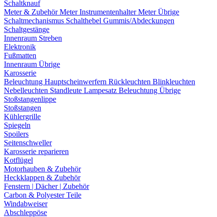
Schaltknauf
Meter & Zubehör
Meter
Instrumentenhalter
Meter Übrige
Schaltmechanismus
Schalthebel
Gummis/Abdeckungen
Schaltgestänge
Innenraum Streben
Elektronik
Fußmatten
Innenraum Übrige
Karosserie
Beleuchtung
Hauptscheinwerfern
Rückleuchten
Blinkleuchten
Nebelleuchten
Standleute
Lampesatz
Beleuchtung Übrige
Stoßstangenlippe
Stoßstangen
Kühlergrille
Spiegeln
Spoilers
Seitenschweller
Karosserie reparieren
Kotflügel
Motorhauben & Zubehör
Heckklappen & Zubehör
Fenstern | Dächer | Zubehör
Carbon & Polyester Teile
Windabweiser
Abschleppöse