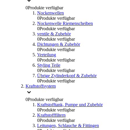
0
Produkte verfügbar
Nockenwellen
0
Produkte verfügbar
Nockenwelle Riemenscheiben
0
Produkte verfügbar
ventile & Zubehör
0
Produkte verfügbar
Dichtungen & Zubehör
0
Produkte verfügbar
Verteilung
0
Produkte verfügbar
Styling Teile
0
Produkte verfügbar
Übrige Zylinderkopf & Zubehör
0
Produkte verfügbar
Kraftstoffsystem
0
Produkte verfügbar
Kraftstofftank, Pumpe und Zubehör
0
Produkte verfügbar
Kraftstofffiltern
0
Produkte verfügbar
Leitungen, Schlauche & Fittingen