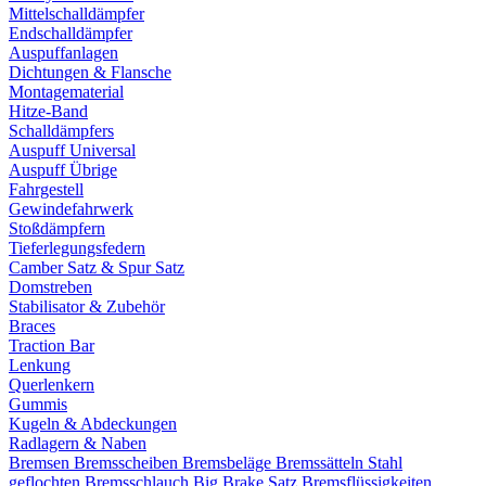
Mittelschalldämpfer
Endschalldämpfer
Auspuffanlagen
Dichtungen & Flansche
Montagematerial
Hitze-Band
Schalldämpfers
Auspuff Universal
Auspuff Übrige
Fahrgestell
Gewindefahrwerk
Stoßdämpfern
Tieferlegungsfedern
Camber Satz & Spur Satz
Domstreben
Stabilisator & Zubehör
Braces
Traction Bar
Lenkung
Querlenkern
Gummis
Kugeln & Abdeckungen
Radlagern & Naben
Bremsen
Bremsscheiben
Bremsbeläge
Bremssätteln
Stahl
geflochten Bremsschlauch
Big Brake Satz
Bremsflüssigkeiten