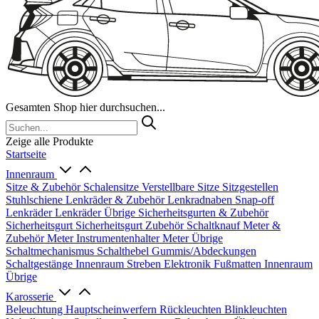
Gesamten Shop hier durchsuchen...
Zeige alle Produkte
Startseite
Innenraum
Sitze & Zubehör
Schalensitze
Verstellbare Sitze
Sitzgestellen
Stuhlschiene
Lenkräder & Zubehör
Lenkradnaben
Snap-off
Lenkräder
Lenkräder Übrige
Sicherheitsgurten & Zubehör
Sicherheitsgurt
Sicherheitsgurt Zubehör
Schaltknauf
Meter &
Zubehör
Meter
Instrumentenhalter
Meter Übrige
Schaltmechanismus
Schalthebel
Gummis/Abdeckungen
Schaltgestänge
Innenraum Streben
Elektronik
Fußmatten
Innenraum
Übrige
Karosserie
Beleuchtung
Hauptscheinwerfern
Rückleuchten
Blinkleuchten