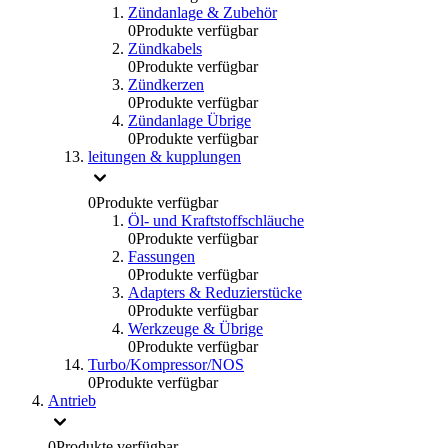
Zündanlage & Zubehör
0
Produkte verfügbar
Zündkabels
0
Produkte verfügbar
Zündkerzen
0
Produkte verfügbar
Zündanlage Übrige
0
Produkte verfügbar
leitungen & kupplungen
0
Produkte verfügbar
Öl- und Kraftstoffschläuche
0
Produkte verfügbar
Fassungen
0
Produkte verfügbar
Adapters & Reduzierstücke
0
Produkte verfügbar
Werkzeuge & Übrige
0
Produkte verfügbar
Turbo/Kompressor/NOS
0
Produkte verfügbar
Antrieb
0
Produkte verfügbar