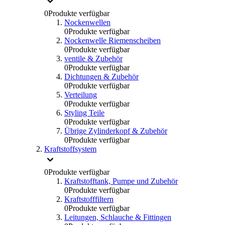
0
Produkte verfügbar
Nockenwellen
0
Produkte verfügbar
Nockenwelle Riemenscheiben
0
Produkte verfügbar
ventile & Zubehör
0
Produkte verfügbar
Dichtungen & Zubehör
0
Produkte verfügbar
Verteilung
0
Produkte verfügbar
Styling Teile
0
Produkte verfügbar
Übrige Zylinderkopf & Zubehör
0
Produkte verfügbar
Kraftstoffsystem
0
Produkte verfügbar
Kraftstofftank, Pumpe und Zubehör
0
Produkte verfügbar
Kraftstofffiltern
0
Produkte verfügbar
Leitungen, Schlauche & Fittingen