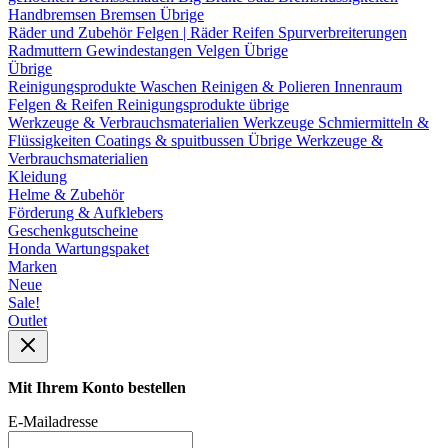
Handbremsen
Bremsen Übrige
Räder und Zubehör
Felgen | Räder
Reifen
Spurverbreiterungen
Radmuttern
Gewindestangen
Velgen Übrige
Übrige
Reinigungsprodukte
Waschen
Reinigen & Polieren
Innenraum
Felgen & Reifen
Reinigungsprodukte übrige
Werkzeuge & Verbrauchsmaterialien
Werkzeuge
Schmiermitteln &
Flüssigkeiten
Coatings & spuitbussen
Übrige Werkzeuge &
Verbrauchsmaterialien
Kleidung
Helme & Zubehör
Förderung & Aufklebers
Geschenkgutscheine
Honda Wartungspaket
Marken
Neue
Sale!
Outlet
Mit Ihrem Konto bestellen
E-Mailadresse