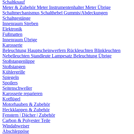
Schaltknauf
Meter & Zubehör
Meter
Instrumentenhalter
Meter Übrige
Schaltmechanismus
Schalthebel
Gummis/Abdeckungen
Schaltgestänge
Innenraum Streben
Elektronik
Fußmatten
Innenraum Übrige
Karosserie
Beleuchtung
Hauptscheinwerfern
Rückleuchten
Blinkleuchten
Nebelleuchten
Standleute
Lampesatz
Beleuchtung Übrige
Stoßstangenlippe
Stoßstangen
Kühlergrille
Spiegeln
Spoilers
Seitenschweller
Karosserie reparieren
Kotflügel
Motorhauben & Zubehör
Heckklappen & Zubehör
Fenstern | Dächer | Zubehör
Carbon & Polyester Teile
Windabweiser
Abschleppöse