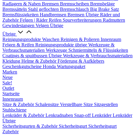
Radlagern & Naben
Bremsen
Bremsscheiben
Bremsbeläge
Bremssätteln
Stahl geflochten Bremsschlauch
Big Brake Satz
Bremsflüssigkeiten
Handbremsen
Bremsen Übrige
Räder und
Zubehör
Felgen | Räder
Reifen
Spurverbreiterungen
Radmuttern
Gewindestangen
Velgen Übrige
Übrige
Reinigungsprodukte
Waschen
Reinigen & Polieren
Innenraum
Felgen & Reifen
Reinigungsprodukte übrige
Werkzeuge &
Verbrauchsmaterialien
Werkzeuge
Schmiermitteln & Flüssigkeiten
Coatings & spuitbussen
Übrige Werkzeuge & Verbrauchsmaterialien
Kleidung
Helme & Zubehör
Förderung & Aufklebers
Geschenkgutscheine
Honda Wartungspaket
Marken
Neue
Sale!
Outlet
Startseite
Innenraum
Sitze & Zubehör
Schalensitze
Verstellbare Sitze
Sitzgestellen
Stuhlschiene
Lenkräder & Zubehör
Lenkradnaben
Snap-off
Lenkräder
Lenkräder
Übrige
Sicherheitsgurten & Zubehör
Sicherheitsgurt
Sicherheitsgurt
Zubehör