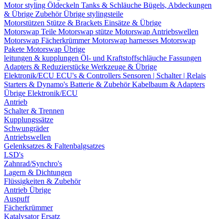
Motor styling
Öldeckeln
Tanks & Schläuche
Bügels, Abdeckungen
& Übrige Zubehör
Übrige stylingsteile
Motorstützen
Stütze & Brackets
Einsätze & Übrige
Motorswap Teile
Motorswap stütze
Motorswap Antriebswellen
Motorswap Fächerkrümmer
Motorswap harnesses
Motorswap
Pakete
Motorswap Übrige
leitungen & kupplungen
Öl- und Kraftstoffschläuche
Fassungen
Adapters & Reduzierstücke
Werkzeuge & Übrige
Elektronik/ECU
ECU's & Controllers
Sensoren | Schalter | Relais
Starters & Dynamo's
Batterie & Zubehör
Kabelbaum & Adapters
Übrige Elektronik/ECU
Antrieb
Schalter & Trennen
Kupplungssätze
Schwungräder
Antriebswellen
Gelenksatzes & Faltenbalgsatzes
LSD's
Zahnrad/Synchro's
Lagern & Dichtungen
Flüssigkeiten & Zubehör
Antrieb Übrige
Auspuff
Fächerkrümmer
Katalysator Ersatz