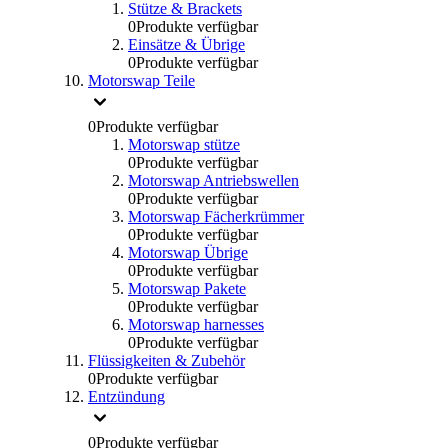
Stütze & Brackets
0
Produkte verfügbar
Einsätze & Übrige
0
Produkte verfügbar
Motorswap Teile
0
Produkte verfügbar
Motorswap stütze
0
Produkte verfügbar
Motorswap Antriebswellen
0
Produkte verfügbar
Motorswap Fächerkrümmer
0
Produkte verfügbar
Motorswap Übrige
0
Produkte verfügbar
Motorswap Pakete
0
Produkte verfügbar
Motorswap harnesses
0
Produkte verfügbar
Flüssigkeiten & Zubehör
0
Produkte verfügbar
Entzündung
0
Produkte verfügbar