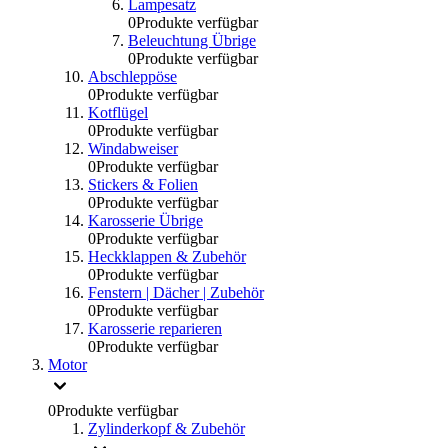
Lampesatz
0
Produkte verfügbar
Beleuchtung Übrige
0
Produkte verfügbar
Abschleppöse
0
Produkte verfügbar
Kotflügel
0
Produkte verfügbar
Windabweiser
0
Produkte verfügbar
Stickers & Folien
0
Produkte verfügbar
Karosserie Übrige
0
Produkte verfügbar
Heckklappen & Zubehör
0
Produkte verfügbar
Fenstern | Dächer | Zubehör
0
Produkte verfügbar
Karosserie reparieren
0
Produkte verfügbar
Motor
0
Produkte verfügbar
Zylinderkopf & Zubehör