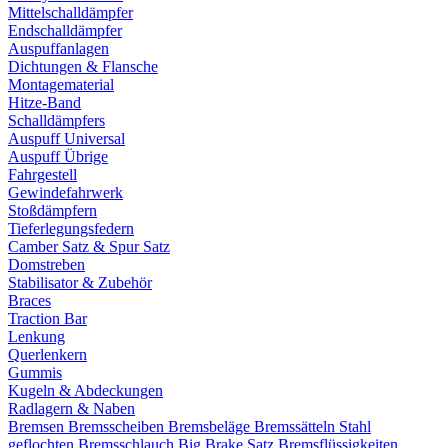
Mittelschalldämpfer
Endschalldämpfer
Auspuffanlagen
Dichtungen & Flansche
Montagematerial
Hitze-Band
Schalldämpfers
Auspuff Universal
Auspuff Übrige
Fahrgestell
Gewindefahrwerk
Stoßdämpfern
Tieferlegungsfedern
Camber Satz & Spur Satz
Domstreben
Stabilisator & Zubehör
Braces
Traction Bar
Lenkung
Querlenkern
Gummis
Kugeln & Abdeckungen
Radlagern & Naben
Bremsen
Bremsscheiben
Bremsbeläge
Bremssätteln
Stahl
geflochten Bremsschlauch
Big Brake Satz
Bremsflüssigkeiten