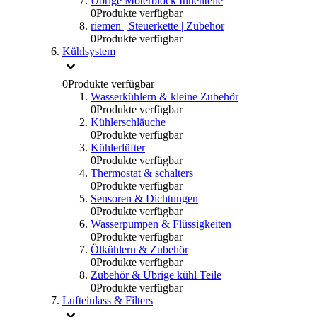
Übrige Moterblock Innenteile
0
Produkte verfügbar
riemen | Steuerkette | Zubehör
0
Produkte verfügbar
Kühlsystem
0
Produkte verfügbar
Wasserkühlern & kleine Zubehör
0
Produkte verfügbar
Kühlerschläuche
0
Produkte verfügbar
Kühlerlüfter
0
Produkte verfügbar
Thermostat & schalters
0
Produkte verfügbar
Sensoren & Dichtungen
0
Produkte verfügbar
Wasserpumpen & Flüssigkeiten
0
Produkte verfügbar
Ölkühlern & Zubehör
0
Produkte verfügbar
Zubehör & Übrige kühl Teile
0
Produkte verfügbar
Lufteinlass & Filters