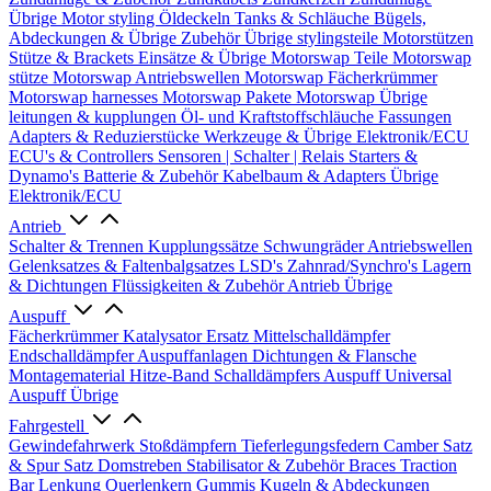
Übrige
Motor styling
Öldeckeln
Tanks & Schläuche
Bügels,
Abdeckungen & Übrige Zubehör
Übrige stylingsteile
Motorstützen
Stütze & Brackets
Einsätze & Übrige
Motorswap Teile
Motorswap
stütze
Motorswap Antriebswellen
Motorswap Fächerkrümmer
Motorswap harnesses
Motorswap Pakete
Motorswap Übrige
leitungen & kupplungen
Öl- und Kraftstoffschläuche
Fassungen
Adapters & Reduzierstücke
Werkzeuge & Übrige
Elektronik/ECU
ECU's & Controllers
Sensoren | Schalter | Relais
Starters &
Dynamo's
Batterie & Zubehör
Kabelbaum & Adapters
Übrige
Elektronik/ECU
Antrieb
Schalter & Trennen
Kupplungssätze
Schwungräder
Antriebswellen
Gelenksatzes & Faltenbalgsatzes
LSD's
Zahnrad/Synchro's
Lagern
& Dichtungen
Flüssigkeiten & Zubehör
Antrieb Übrige
Auspuff
Fächerkrümmer
Katalysator Ersatz
Mittelschalldämpfer
Endschalldämpfer
Auspuffanlagen
Dichtungen & Flansche
Montagematerial
Hitze-Band
Schalldämpfers
Auspuff Universal
Auspuff Übrige
Fahrgestell
Gewindefahrwerk
Stoßdämpfern
Tieferlegungsfedern
Camber Satz
& Spur Satz
Domstreben
Stabilisator & Zubehör
Braces
Traction
Bar
Lenkung
Querlenkern
Gummis
Kugeln & Abdeckungen