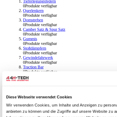
Tieferlegungsfedern
0
Produkte verfügbar
Querlenkern
0
Produkte verfügbar
Domstreben
0
Produkte verfügbar
Camber Satz & Spur Satz
0
Produkte verfügbar
Gummis
0
Produkte verfügbar
Stoßdämpfern
0
Produkte verfügbar
Gewindefahrwerk
0
Produkte verfügbar
Traction Bar
0
Produkte verfügbar
Stabilisator & Zubehör
0
Produkte verfügbar
Kugeln & Abdeckungen
0
Produkte verfügbar
Radlagern & Naben
Diese Webseite verwendet Cookies
0
Produkte verfügbar
Räder und Zubehör
Wir verwenden Cookies, um Inhalte und Anzeigen zu personal
anbieten zu können und die Zugriffe auf unsere Website zu 
0
Produkte verfügbar