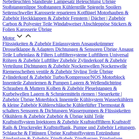
Nebelleuchten
Standleute
Lampesatz
Beleuchtung Übrige
Stoßstangenlippe
Stoßstangen
Kühlergrille
Spiegeln
Spoilers
Seitenschweller
Karosserie reparieren
Kotflügel
Motorhauben &
Zubehör
Heckklappen & Zubehör
Fenstern | Dächer | Zubehör
Carbon & Polyester Teile
Windabweiser
Abschleppöse
Stickers &
Folien
Karosserie Übrige
Motor
Flüssigkeiten & Zubehör
Einlasssystem
Ansaugkrümmer
Drosselklappe & Adapters
Dichtungen & Sensoren
Übrige Ansaug
Teile
Lufteinlass & Filters
Luftfiltersysteme
Luftfiltern
Universal
Röhren & Zubehör
Luftfilter Zubehör
Zylinderkopf & Zubehör
Verteilung
Dichtungen & Zubehör
Nockenwellen
Nockenwelle
Riemenscheiben
ventile & Zubehör
Styling Teile
Übrige
Zylinderkopf & Zubehör
Turbo/Kompressor/NOS
Motorblock
Innenteile
Zahnriemen & Pumpen
Lagern & Wellendichtring
Schrauben & Muttern
Kolben & Zubehör
Pleuelstangen &
Kurbelwellen
Lagern & Schmiermitteln
riemen | Steuerkette |
Zubehör
Übrige Moterblock Innenteile
Kühlsystem
Wasserkühlern
& kleine Zubehör
Kühlerschläuche
Kühlerlüfter
Thermostat &
schalters
Sensoren & Dichtungen
Wasserpumpen & Flüssigkeiten
Ölkühlern & Zubehör
Zubehör & Übrige kühl Teile
Kraftstoffsystem
Injektoren & Zubehör
Kraftstofffiltern
Kraftstoff
Rails & Druckregler
Kraftstofftank, Pumpe und Zubehör
Leitungen,
Schlauche & Fittingen
Übrige Kraftstoffsystem
Entzündung
Zündanlage & Zubehör
Zündkabels
Zündkerzen
Zündanlage