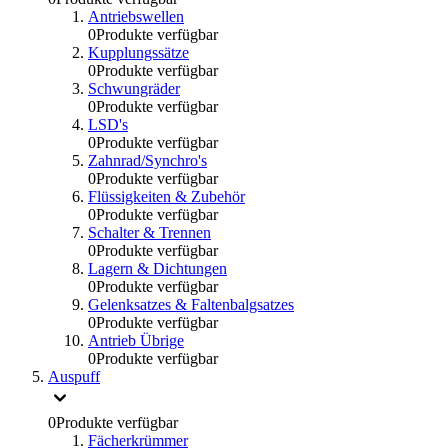
Antriebswellen
0
Produkte verfügbar
Kupplungssätze
0
Produkte verfügbar
Schwungräder
0
Produkte verfügbar
LSD's
0
Produkte verfügbar
Zahnrad/Synchro's
0
Produkte verfügbar
Flüssigkeiten & Zubehör
0
Produkte verfügbar
Schalter & Trennen
0
Produkte verfügbar
Lagern & Dichtungen
0
Produkte verfügbar
Gelenksatzes & Faltenbalgsatzes
0
Produkte verfügbar
Antrieb Übrige
0
Produkte verfügbar
Auspuff
0
Produkte verfügbar
Fächerkrümmer