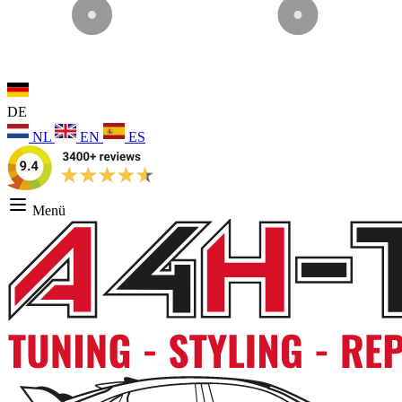
DE
NL
EN
ES
Menü