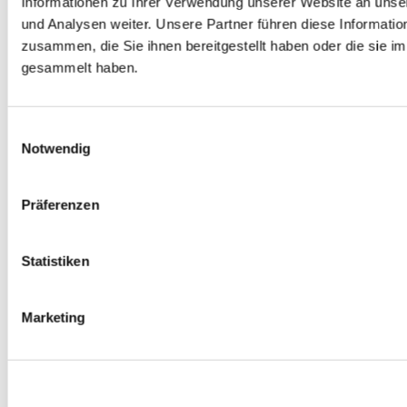
Informationen zu Ihrer Verwendung unserer Website an unse
Spurverbreiterungen
und Analysen weiter. Unsere Partner führen diese Informati
0
Produkte verfügbar
zusammen, die Sie ihnen bereitgestellt haben oder die sie 
Radmuttern
0
Produkte verfügbar
gesammelt haben.
Gewindestangen
0
Produkte verfügbar
Velgen Übrige
0
Produkte verfügbar
Einwilligungsauswahl
Felgen | Räder
Notwendig
0
Produkte verfügbar
Reifen
0
Produkte verfügbar
Präferenzen
Bremsen
0
Produkte verfügbar
Statistiken
Bremsscheiben
0
Produkte verfügbar
Bremsbeläge
Marketing
0
Produkte verfügbar
Bremssätteln
0
Produkte verfügbar
Stahl geflochten Bremsschlauch
0
Produkte verfügbar
Big Brake Satz