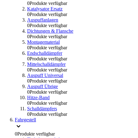
0
Produkte verfügbar
Katalysator Ersatz
0
Produkte verfügbar
Auspuffanlagen
0
Produkte verfügbar
Dichtungen & Flansche
0
Produkte verfügbar
Montagematerial
0
Produkte verfügbar
Endschalldämpfer
0
Produkte verfügbar
Mittelschalldämpfer
0
Produkte verfügbar
Auspuff Universal
0
Produkte verfügbar
Auspuff Übrige
0
Produkte verfügbar
Hitze-Band
0
Produkte verfügbar
Schalldämpfers
0
Produkte verfügbar
Fahrgestell
0
Produkte verfügbar