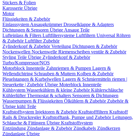
Stickers & Folien
Karosserie Übrige
Motor
Flüssigkeiten & Zubehör
Einlasssystem
Ansaugkrümmer
Drosselklappe & Adapters
Dichtungen & Sensoren
Übrige Ansaug Teile
Lufteinlass & Filters
Luftfiltersysteme
Luftfiltern
Universal Röhren
& Zubehör
Luftfilter Zubehör
Zylinderkopf & Zubehör
Verteilung
Dichtungen & Zubehör
Nockenwellen
Nockenwelle Riemenscheiben
ventile & Zubehör
Styling Teile
Übrige Zylinderkopf & Zubehör
Turbo/Kompressor/NOS
Motorblock Innenteile
Zahnriemen & Pumpen
Lagern &
Wellendichtring
Schrauben & Muttern
Kolben & Zubehör
Pleuelstangen & Kurbelwellen
Lagern & Schmiermitteln
riemen |
Steuerkette | Zubehör
Übrige Moterblock Innenteile
Kühlsystem
Wasserkühlern & kleine Zubehör
Kühlerschläuche
Kühlerlüfter
Thermostat & schalters
Sensoren & Dichtungen
Wasserpumpen & Flüssigkeiten
Ölkühlern & Zubehör
Zubehör &
Übrige kühl Teile
Kraftstoffsystem
Injektoren & Zubehör
Kraftstofffiltern
Kraftstoff
Rails & Druckregler
Kraftstofftank, Pumpe und Zubehör
Leitungen,
Schlauche & Fittingen
Übrige Kraftstoffsystem
Entzündung
Zündanlage & Zubehör
Zündkabels
Zündkerzen
Zündanlage Übrige