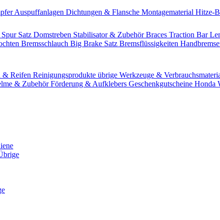
pfer
Auspuffanlagen
Dichtungen & Flansche
Montagematerial
Hitze-
 Spur Satz
Domstreben
Stabilisator & Zubehör
Braces
Traction Bar
Le
lochten Bremsschlauch
Big Brake Satz
Bremsflüssigkeiten
Handbrems
n & Reifen
Reinigungsprodukte übrige
Werkzeuge & Verbrauchsmateri
lme & Zubehör
Förderung & Aufklebers
Geschenkgutscheine
Honda W
hiene
Übrige
ge