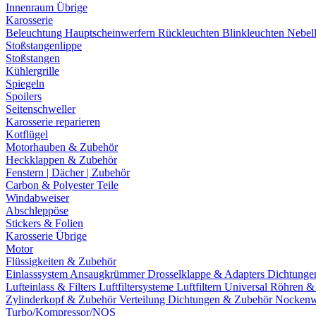
Innenraum Übrige
Karosserie
Beleuchtung
Hauptscheinwerfern
Rückleuchten
Blinkleuchten
Nebel
Stoßstangenlippe
Stoßstangen
Kühlergrille
Spiegeln
Spoilers
Seitenschweller
Karosserie reparieren
Kotflügel
Motorhauben & Zubehör
Heckklappen & Zubehör
Fenstern | Dächer | Zubehör
Carbon & Polyester Teile
Windabweiser
Abschleppöse
Stickers & Folien
Karosserie Übrige
Motor
Flüssigkeiten & Zubehör
Einlasssystem
Ansaugkrümmer
Drosselklappe & Adapters
Dichtunge
Lufteinlass & Filters
Luftfiltersysteme
Luftfiltern
Universal Röhren 
Zylinderkopf & Zubehör
Verteilung
Dichtungen & Zubehör
Nockenw
Turbo/Kompressor/NOS