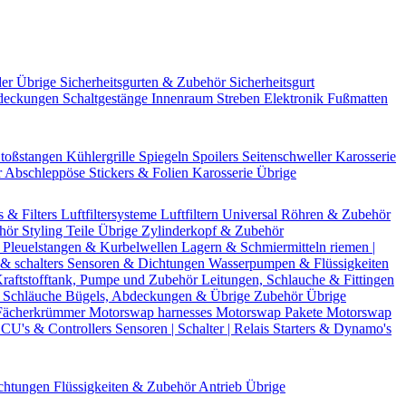
der Übrige
Sicherheitsgurten & Zubehör
Sicherheitsgurt
deckungen
Schaltgestänge
Innenraum Streben
Elektronik
Fußmatten
toßstangen
Kühlergrille
Spiegeln
Spoilers
Seitenschweller
Karosserie
r
Abschleppöse
Stickers & Folien
Karosserie Übrige
s & Filters
Luftfiltersysteme
Luftfiltern
Universal Röhren & Zubehör
ehör
Styling Teile
Übrige Zylinderkopf & Zubehör
r
Pleuelstangen & Kurbelwellen
Lagern & Schmiermitteln
riemen |
& schalters
Sensoren & Dichtungen
Wasserpumpen & Flüssigkeiten
raftstofftank, Pumpe und Zubehör
Leitungen, Schlauche & Fittingen
 Schläuche
Bügels, Abdeckungen & Übrige Zubehör
Übrige
Fächerkrümmer
Motorswap harnesses
Motorswap Pakete
Motorswap
CU's & Controllers
Sensoren | Schalter | Relais
Starters & Dynamo's
chtungen
Flüssigkeiten & Zubehör
Antrieb Übrige