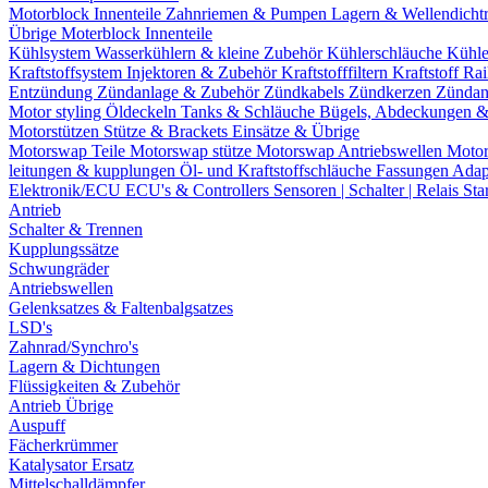
Motorblock Innenteile
Zahnriemen & Pumpen
Lagern & Wellendicht
Übrige Moterblock Innenteile
Kühlsystem
Wasserkühlern & kleine Zubehör
Kühlerschläuche
Kühle
Kraftstoffsystem
Injektoren & Zubehör
Kraftstofffiltern
Kraftstoff Ra
Entzündung
Zündanlage & Zubehör
Zündkabels
Zündkerzen
Zündan
Motor styling
Öldeckeln
Tanks & Schläuche
Bügels, Abdeckungen 
Motorstützen
Stütze & Brackets
Einsätze & Übrige
Motorswap Teile
Motorswap stütze
Motorswap Antriebswellen
Moto
leitungen & kupplungen
Öl- und Kraftstoffschläuche
Fassungen
Adap
Elektronik/ECU
ECU's & Controllers
Sensoren | Schalter | Relais
Sta
Antrieb
Schalter & Trennen
Kupplungssätze
Schwungräder
Antriebswellen
Gelenksatzes & Faltenbalgsatzes
LSD's
Zahnrad/Synchro's
Lagern & Dichtungen
Flüssigkeiten & Zubehör
Antrieb Übrige
Auspuff
Fächerkrümmer
Katalysator Ersatz
Mittelschalldämpfer