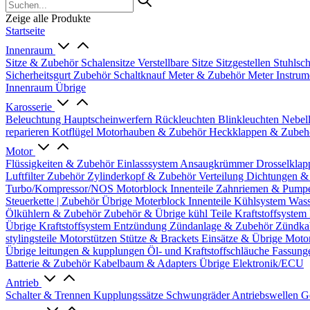
Zeige alle Produkte
Startseite
Innenraum
Sitze & Zubehör
Schalensitze
Verstellbare Sitze
Sitzgestellen
Stuhlsc
Sicherheitsgurt Zubehör
Schaltknauf
Meter & Zubehör
Meter
Instrum
Innenraum Übrige
Karosserie
Beleuchtung
Hauptscheinwerfern
Rückleuchten
Blinkleuchten
Nebel
reparieren
Kotflügel
Motorhauben & Zubehör
Heckklappen & Zube
Motor
Flüssigkeiten & Zubehör
Einlasssystem
Ansaugkrümmer
Drosselklap
Luftfilter Zubehör
Zylinderkopf & Zubehör
Verteilung
Dichtungen &
Turbo/Kompressor/NOS
Motorblock Innenteile
Zahnriemen & Pump
Steuerkette | Zubehör
Übrige Moterblock Innenteile
Kühlsystem
Wass
Ölkühlern & Zubehör
Zubehör & Übrige kühl Teile
Kraftstoffsystem
Übrige Kraftstoffsystem
Entzündung
Zündanlage & Zubehör
Zündka
stylingsteile
Motorstützen
Stütze & Brackets
Einsätze & Übrige
Moto
Übrige
leitungen & kupplungen
Öl- und Kraftstoffschläuche
Fassung
Batterie & Zubehör
Kabelbaum & Adapters
Übrige Elektronik/ECU
Antrieb
Schalter & Trennen
Kupplungssätze
Schwungräder
Antriebswellen
G