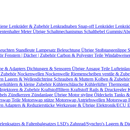
hiene
Lenkräder & Zubehör
Lenkradnaben
Snap-off
Lenkräder
Lenkrä
entenhalter
Meter Übrige
Schaltmechanismus
Schalthebel
Gummis/Ab
leuchten
Standleute
Lampesatz
Beleuchtung Übrige
Stoßstangenlippe
S
hör
Fenstern | Dächer | Zubehör
Carbon & Polyester Teile
Windabweise
pe & Adapters
Dichtungen & Sensoren
Übrige Ansaug Teile
Lufteinlas
 Zubehör
Nockenwellen
Nockenwelle Riemenscheiben
ventile & Zub
en
Lagern & Wellendichtring
Schrauben & Muttern
Kolben & Zubehö
erkühlern & kleine Zubehör
Kühlerschläuche
Kühlerlüfter
Thermostat 
Injektoren & Zubehör
Kraftstofffiltern
Kraftstoff Rails & Druckregler
K
bels
Zündkerzen
Zündanlage Übrige
Motor styling
Öldeckeln
Tanks &
rswap Teile
Motorswap stütze
Motorswap Antriebswellen
Motorswap 
en
Adapters & Reduzierstücke
Werkzeuge & Übrige
Elektronik/ECU
E
elenksatzes & Faltenbalgsatzes
LSD's
Zahnrad/Synchro's
Lagern & Di