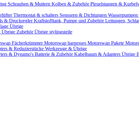
ring
Schrauben & Muttern
Kolben & Zubehör
Pleuelstangen & Kurbel
rlüfter
Thermostat & schalters
Sensoren & Dichtungen
Wasserpumpen 
ils & Druckregler
Kraftstofftank, Pumpe und Zubehör
Leitungen, Schla
lage Übrige
& Übrige Zubehör
Übrige stylingsteile
rswap Fächerkrümmer
Motorswap harnesses
Motorswap Pakete
Motor
ters & Reduzierstücke
Werkzeuge & Übrige
rters & Dynamo's
Batterie & Zubehör
Kabelbaum & Adapters
Übrige 