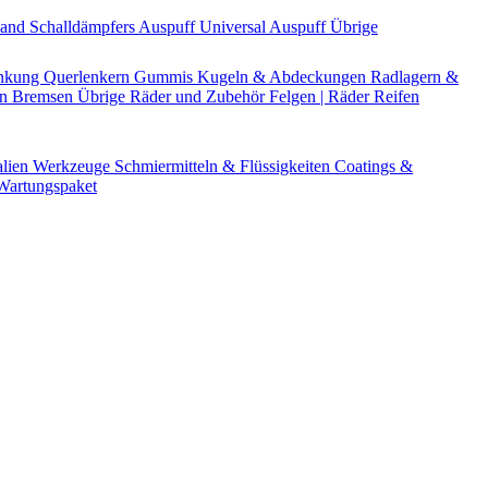
Band
Schalldämpfers
Auspuff Universal
Auspuff Übrige
nkung
Querlenkern
Gummis
Kugeln & Abdeckungen
Radlagern &
en
Bremsen Übrige
Räder und Zubehör
Felgen | Räder
Reifen
alien
Werkzeuge
Schmiermitteln & Flüssigkeiten
Coatings &
artungspaket