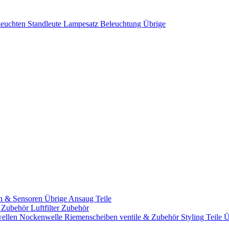
leuchten
Standleute
Lampesatz
Beleuchtung Übrige
n & Sensoren
Übrige Ansaug Teile
& Zubehör
Luftfilter Zubehör
ellen
Nockenwelle Riemenscheiben
ventile & Zubehör
Styling Teile
Ü