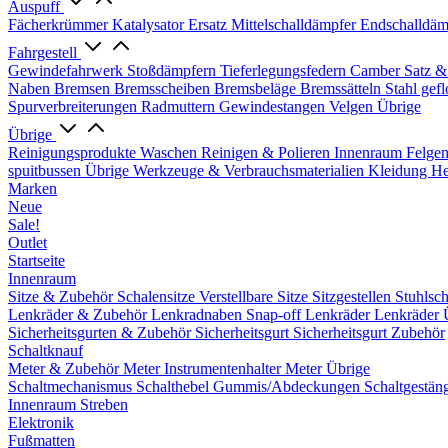
Auspuff
Fächerkrümmer
Katalysator Ersatz
Mittelschalldämpfer
Endschalldäm
Fahrgestell
Gewindefahrwerk
Stoßdämpfern
Tieferlegungsfedern
Camber Satz &
Naben
Bremsen
Bremsscheiben
Bremsbeläge
Bremssätteln
Stahl gef
Spurverbreiterungen
Radmuttern
Gewindestangen
Velgen Übrige
Übrige
Reinigungsprodukte
Waschen
Reinigen & Polieren
Innenraum
Felge
spuitbussen
Übrige Werkzeuge & Verbrauchsmaterialien
Kleidung
He
Marken
Neue
Sale!
Outlet
Startseite
Innenraum
Sitze & Zubehör
Schalensitze
Verstellbare Sitze
Sitzgestellen
Stuhlsc
Lenkräder & Zubehör
Lenkradnaben
Snap-off
Lenkräder
Lenkräder 
Sicherheitsgurten & Zubehör
Sicherheitsgurt
Sicherheitsgurt Zubehör
Schaltknauf
Meter & Zubehör
Meter
Instrumentenhalter
Meter Übrige
Schaltmechanismus
Schalthebel
Gummis/Abdeckungen
Schaltgestän
Innenraum Streben
Elektronik
Fußmatten