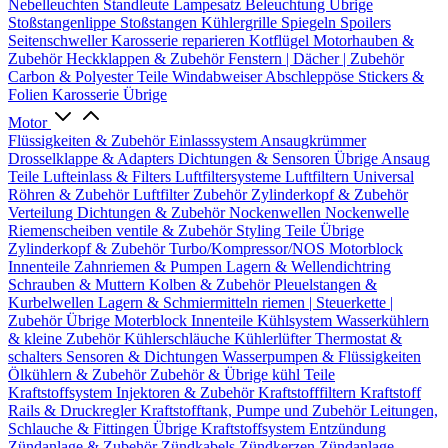
Nebelleuchten
Standleute
Lampesatz
Beleuchtung Übrige
Stoßstangenlippe
Stoßstangen
Kühlergrille
Spiegeln
Spoilers
Seitenschweller
Karosserie reparieren
Kotflügel
Motorhauben &
Zubehör
Heckklappen & Zubehör
Fenstern | Dächer | Zubehör
Carbon & Polyester Teile
Windabweiser
Abschleppöse
Stickers &
Folien
Karosserie Übrige
Motor
Flüssigkeiten & Zubehör
Einlasssystem
Ansaugkrümmer
Drosselklappe & Adapters
Dichtungen & Sensoren
Übrige Ansaug
Teile
Lufteinlass & Filters
Luftfiltersysteme
Luftfiltern
Universal
Röhren & Zubehör
Luftfilter Zubehör
Zylinderkopf & Zubehör
Verteilung
Dichtungen & Zubehör
Nockenwellen
Nockenwelle
Riemenscheiben
ventile & Zubehör
Styling Teile
Übrige
Zylinderkopf & Zubehör
Turbo/Kompressor/NOS
Motorblock
Innenteile
Zahnriemen & Pumpen
Lagern & Wellendichtring
Schrauben & Muttern
Kolben & Zubehör
Pleuelstangen &
Kurbelwellen
Lagern & Schmiermitteln
riemen | Steuerkette |
Zubehör
Übrige Moterblock Innenteile
Kühlsystem
Wasserkühlern
& kleine Zubehör
Kühlerschläuche
Kühlerlüfter
Thermostat &
schalters
Sensoren & Dichtungen
Wasserpumpen & Flüssigkeiten
Ölkühlern & Zubehör
Zubehör & Übrige kühl Teile
Kraftstoffsystem
Injektoren & Zubehör
Kraftstofffiltern
Kraftstoff
Rails & Druckregler
Kraftstofftank, Pumpe und Zubehör
Leitungen,
Schlauche & Fittingen
Übrige Kraftstoffsystem
Entzündung
Zündanlage & Zubehör
Zündkabels
Zündkerzen
Zündanlage