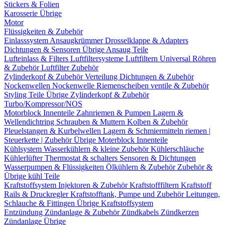
Stickers & Folien
Karosserie Übrige
Motor
Flüssigkeiten & Zubehör
Einlasssystem
Ansaugkrümmer
Drosselklappe & Adapters
Dichtungen & Sensoren
Übrige Ansaug Teile
Lufteinlass & Filters
Luftfiltersysteme
Luftfiltern
Universal Röhren
& Zubehör
Luftfilter Zubehör
Zylinderkopf & Zubehör
Verteilung
Dichtungen & Zubehör
Nockenwellen
Nockenwelle Riemenscheiben
ventile & Zubehör
Styling Teile
Übrige Zylinderkopf & Zubehör
Turbo/Kompressor/NOS
Motorblock Innenteile
Zahnriemen & Pumpen
Lagern &
Wellendichtring
Schrauben & Muttern
Kolben & Zubehör
Pleuelstangen & Kurbelwellen
Lagern & Schmiermitteln
riemen |
Steuerkette | Zubehör
Übrige Moterblock Innenteile
Kühlsystem
Wasserkühlern & kleine Zubehör
Kühlerschläuche
Kühlerlüfter
Thermostat & schalters
Sensoren & Dichtungen
Wasserpumpen & Flüssigkeiten
Ölkühlern & Zubehör
Zubehör &
Übrige kühl Teile
Kraftstoffsystem
Injektoren & Zubehör
Kraftstofffiltern
Kraftstoff
Rails & Druckregler
Kraftstofftank, Pumpe und Zubehör
Leitungen,
Schlauche & Fittingen
Übrige Kraftstoffsystem
Entzündung
Zündanlage & Zubehör
Zündkabels
Zündkerzen
Zündanlage Übrige