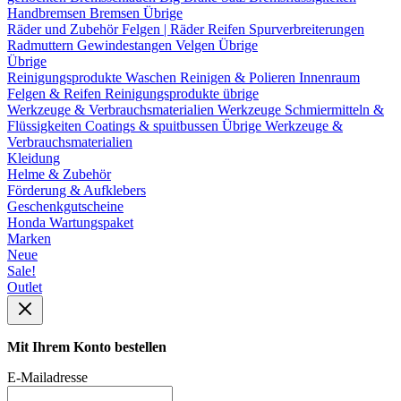
Handbremsen
Bremsen Übrige
Räder und Zubehör
Felgen | Räder
Reifen
Spurverbreiterungen
Radmuttern
Gewindestangen
Velgen Übrige
Übrige
Reinigungsprodukte
Waschen
Reinigen & Polieren
Innenraum
Felgen & Reifen
Reinigungsprodukte übrige
Werkzeuge & Verbrauchsmaterialien
Werkzeuge
Schmiermitteln &
Flüssigkeiten
Coatings & spuitbussen
Übrige Werkzeuge &
Verbrauchsmaterialien
Kleidung
Helme & Zubehör
Förderung & Aufklebers
Geschenkgutscheine
Honda Wartungspaket
Marken
Neue
Sale!
Outlet
Mit Ihrem Konto bestellen
E-Mailadresse