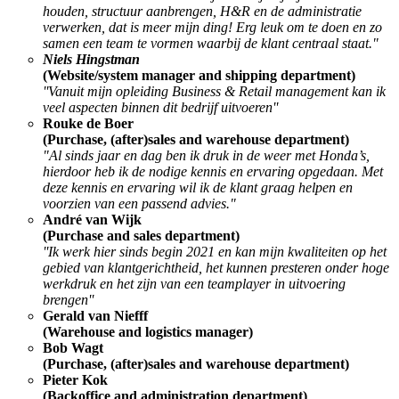
houden, structuur aanbrengen, H&R en de administratie
verwerken, dat is meer mijn ding! Erg leuk om te doen en zo
samen een team te vormen waarbij de klant centraal staat."
Niels Hingstman
(Website/system manager and shipping department)
''Vanuit mijn opleiding Business & Retail management kan ik
veel aspecten binnen dit bedrijf uitvoeren''
Rouke de Boer
(Purchase, (after)sales and warehouse department)
"Al sinds jaar en dag ben ik druk in de weer met Honda’s,
hierdoor heb ik de nodige kennis en ervaring opgedaan. Met
deze kennis en ervaring wil ik de klant graag helpen en
voorzien van een passend advies."
André van Wijk
(Purchase and sales department)
''Ik werk hier sinds begin 2021 en kan mijn kwaliteiten op het
gebied van klantgerichtheid, het kunnen presteren onder hoge
werkdruk en het zijn van een teamplayer in uitvoering
brengen''
Gerald van Niefff
(Warehouse and logistics manager)
Bob Wagt
(Purchase, (after)sales and warehouse department)
Pieter Kok
(Backoffice and administration department)