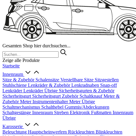
Gesamten Shop hier durchsuchen...
Zeige alle Produkte
Startseite
Innenraum
Sitze & Zubehör
Schalensitze
Verstellbare Sitze
Sitzgestellen
Stuhlschiene
Lenkräder & Zubehör
Lenkradnaben
Snap-off
Lenkräder
Lenkräder Übrige
Sicherheitsgurten & Zubehör
Sicherheitsgurt
Sicherheitsgurt Zubehör
Schaltknauf
Meter &
Zubehör
Meter
Instrumentenhalter
Meter Übrige
Schaltmechanismus
Schalthebel
Gummis/Abdeckungen
Schaltgestänge
Innenraum Streben
Elektronik
Fußmatten
Innenraum
Übrige
Karosserie
Beleuchtung
Hauptscheinwerfern
Rückleuchten
Blinkleuchten