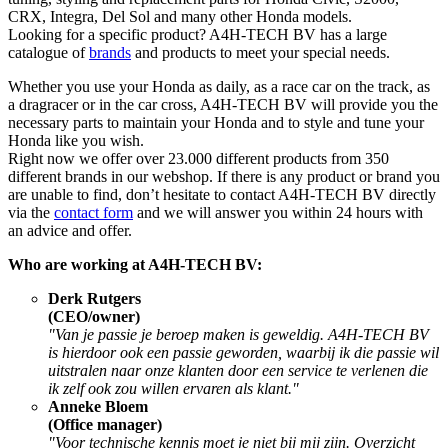
CRX, Integra, Del Sol and many other Honda models.
Looking for a specific product? A4H-TECH BV has a large
catalogue of
brands
and products to meet your special needs.
Whether you use your Honda as daily, as a race car on the track, as
a dragracer or in the car cross, A4H-TECH BV will provide you the
necessary parts to maintain your Honda and to style and tune your
Honda like you wish.
Right now we offer over 23.000 different products from 350
different brands in our webshop. If there is any product or brand you
are unable to find, don’t hesitate to contact A4H-TECH BV directly
via the
contact form
and we will answer you within 24 hours with
an advice and offer.
Who are working at A4H-TECH BV:
Derk Rutgers
(CEO/owner)
"Van je passie je beroep maken is geweldig. A4H-TECH BV
is hierdoor ook een passie geworden, waarbij ik die passie wil
uitstralen naar onze klanten door een service te verlenen die
ik zelf ook zou willen ervaren als klant."
Anneke Bloem
(Office manager)
"Voor technische kennis moet je niet bij mij zijn. Overzicht