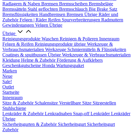
Radlagern & Naben
Bremsen
Bremsscheiben
Bremsbeläge
Bremssätteln
Stahl geflochten Bremsschlauch
Big Brake Satz
Bremsflüssigkeiten
Handbremsen
Bremsen Übrige
Räder und
Zubehör
Felgen | Räder
Reifen
Spurverbreiterungen
Radmuttern
Gewindestangen
Velgen Übrige
Übrige
Reinigungsprodukte
Waschen
Reinigen & Polieren
Innenraum
Felgen & Reifen
Reinigungsprodukte übrige
Werkzeuge &
Verbrauchsmaterialien
Werkzeuge
Schmiermitteln & Flüssigkeiten
Coatings & spuitbussen
Übrige Werkzeuge & Verbrauchsmaterialien
Kleidung
Helme & Zubehör
Förderung & Aufklebers
Geschenkgutscheine
Honda Wartungspaket
Marken
Neue
Sale!
Outlet
Startseite
Innenraum
Sitze & Zubehör
Schalensitze
Verstellbare Sitze
Sitzgestellen
Stuhlschiene
Lenkräder & Zubehör
Lenkradnaben
Snap-off
Lenkräder
Lenkräder
Übrige
Sicherheitsgurten & Zubehör
Sicherheitsgurt
Sicherheitsgurt
Zubehör