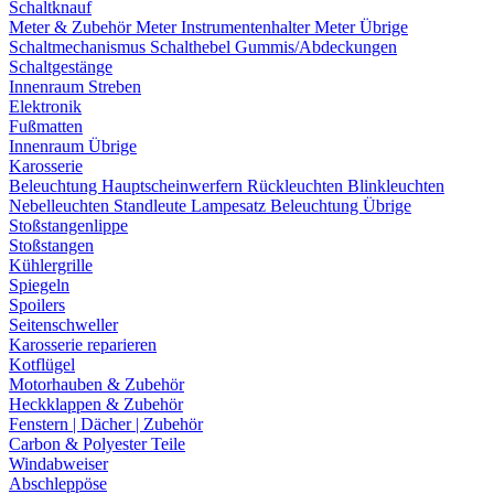
Schaltknauf
Meter & Zubehör
Meter
Instrumentenhalter
Meter Übrige
Schaltmechanismus
Schalthebel
Gummis/Abdeckungen
Schaltgestänge
Innenraum Streben
Elektronik
Fußmatten
Innenraum Übrige
Karosserie
Beleuchtung
Hauptscheinwerfern
Rückleuchten
Blinkleuchten
Nebelleuchten
Standleute
Lampesatz
Beleuchtung Übrige
Stoßstangenlippe
Stoßstangen
Kühlergrille
Spiegeln
Spoilers
Seitenschweller
Karosserie reparieren
Kotflügel
Motorhauben & Zubehör
Heckklappen & Zubehör
Fenstern | Dächer | Zubehör
Carbon & Polyester Teile
Windabweiser
Abschleppöse