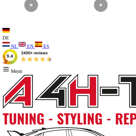
DE
NL
EN
ES
Menü