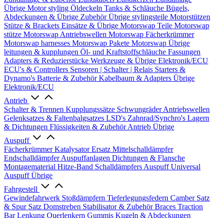
Übrige
Motor styling
Öldeckeln
Tanks & Schläuche
Bügels,
Abdeckungen & Übrige Zubehör
Übrige stylingsteile
Motorstützen
Stütze & Brackets
Einsätze & Übrige
Motorswap Teile
Motorswap
stütze
Motorswap Antriebswellen
Motorswap Fächerkrümmer
Motorswap harnesses
Motorswap Pakete
Motorswap Übrige
leitungen & kupplungen
Öl- und Kraftstoffschläuche
Fassungen
Adapters & Reduzierstücke
Werkzeuge & Übrige
Elektronik/ECU
ECU's & Controllers
Sensoren | Schalter | Relais
Starters &
Dynamo's
Batterie & Zubehör
Kabelbaum & Adapters
Übrige
Elektronik/ECU
Antrieb
Schalter & Trennen
Kupplungssätze
Schwungräder
Antriebswellen
Gelenksatzes & Faltenbalgsatzes
LSD's
Zahnrad/Synchro's
Lagern
& Dichtungen
Flüssigkeiten & Zubehör
Antrieb Übrige
Auspuff
Fächerkrümmer
Katalysator Ersatz
Mittelschalldämpfer
Endschalldämpfer
Auspuffanlagen
Dichtungen & Flansche
Montagematerial
Hitze-Band
Schalldämpfers
Auspuff Universal
Auspuff Übrige
Fahrgestell
Gewindefahrwerk
Stoßdämpfern
Tieferlegungsfedern
Camber Satz
& Spur Satz
Domstreben
Stabilisator & Zubehör
Braces
Traction
Bar
Lenkung
Querlenkern
Gummis
Kugeln & Abdeckungen