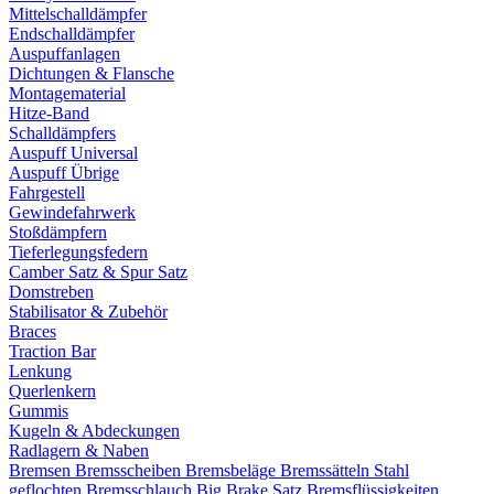
Mittelschalldämpfer
Endschalldämpfer
Auspuffanlagen
Dichtungen & Flansche
Montagematerial
Hitze-Band
Schalldämpfers
Auspuff Universal
Auspuff Übrige
Fahrgestell
Gewindefahrwerk
Stoßdämpfern
Tieferlegungsfedern
Camber Satz & Spur Satz
Domstreben
Stabilisator & Zubehör
Braces
Traction Bar
Lenkung
Querlenkern
Gummis
Kugeln & Abdeckungen
Radlagern & Naben
Bremsen
Bremsscheiben
Bremsbeläge
Bremssätteln
Stahl
geflochten Bremsschlauch
Big Brake Satz
Bremsflüssigkeiten