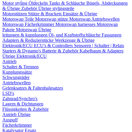
Motor styling
Öldeckeln
Tanks & Schläuche
Bügels, Abdeckungen
& Übrige Zubehör
Übrige stylingsteile
Motorstützen
Stütze & Brackets
Einsätze & Übrige
Motorswap Teile
Motorswap stütze
Motorswap Antriebswellen
Motorswap Fächerkrümmer
Motorswap harnesses
Motorswap
Pakete
Motorswap Übrige
leitungen & kupplungen
Öl- und Kraftstoffschläuche
Fassungen
Adapters & Reduzierstücke
Werkzeuge & Übrige
Elektronik/ECU
ECU's & Controllers
Sensoren | Schalter | Relais
Starters & Dynamo's
Batterie & Zubehör
Kabelbaum & Adapters
Übrige Elektronik/ECU
Antrieb
Schalter & Trennen
Kupplungssätze
Schwungräder
Antriebswellen
Gelenksatzes & Faltenbalgsatzes
LSD's
Zahnrad/Synchro's
Lagern & Dichtungen
Flüssigkeiten & Zubehör
Antrieb Übrige
Auspuff
Fächerkrümmer
Katalysator Ersatz