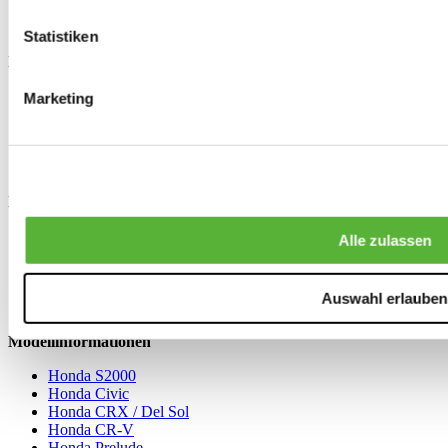
Auftragsstatus
Häufig gestellte Fragen (FAQ)
Statistiken
Nutzungsbedingungen
Allgemeine Geschäftsbedingungen
Marketing
Datenschutzerklärung
Garantie und Service
Rückgabe
Copyright & Warenzeichen
Nützliche Links
Werkstatthandbücher
Alle zulassen
Kompressionsrechner
Getriebe rechner
ECU und Fehlercode Identifikation
Auswahl erlauben
Honda Öl & Flüssigkeiten
Modellinformationen
Honda S2000
Honda Civic
Honda CRX / Del Sol
Honda CR-V
Honda Prelude