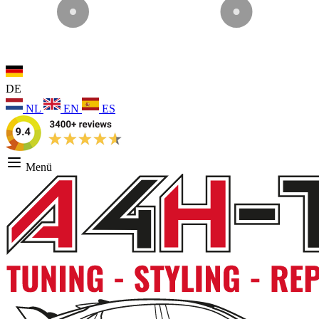
DE
NL
EN
ES
Menü