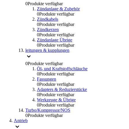
0
Produkte verfügbar
Zündanlage & Zubehör
0
Produkte verfügbar
Zündkabels
0
Produkte verfügbar
Zündkerzen
0
Produkte verfügbar
Zündanlage Übrige
0
Produkte verfügbar
leitungen & kupplungen
0
Produkte verfügbar
Öl- und Kraftstoffschläuche
0
Produkte verfügbar
Fassungen
0
Produkte verfügbar
Adapters & Reduzierstücke
0
Produkte verfügbar
Werkzeuge & Übrige
0
Produkte verfügbar
Turbo/Kompressor/NOS
0
Produkte verfügbar
Antrieb