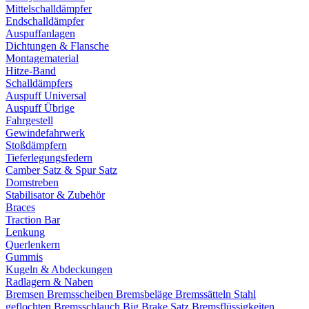
Mittelschalldämpfer
Endschalldämpfer
Auspuffanlagen
Dichtungen & Flansche
Montagematerial
Hitze-Band
Schalldämpfers
Auspuff Universal
Auspuff Übrige
Fahrgestell
Gewindefahrwerk
Stoßdämpfern
Tieferlegungsfedern
Camber Satz & Spur Satz
Domstreben
Stabilisator & Zubehör
Braces
Traction Bar
Lenkung
Querlenkern
Gummis
Kugeln & Abdeckungen
Radlagern & Naben
Bremsen
Bremsscheiben
Bremsbeläge
Bremssätteln
Stahl
geflochten Bremsschlauch
Big Brake Satz
Bremsflüssigkeiten