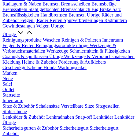
Radlagern & Naben
Bremsen
Bremsscheiben
Bremsbeläge
Bremssätteln
Stahl geflochten Bremsschlauch
Big Brake Satz
Bremsflüssigkeiten
Handbremsen
Bremsen Übrige
Räder und
Zubehör
Felgen | Räder
Reifen
Spurverbreiterungen
Radmuttern
Gewindestangen
Velgen Übrige
Übrige
Reinigungsprodukte
Waschen
Reinigen & Polieren
Innenraum
Felgen & Reifen
Reinigungsprodukte übrige
Werkzeuge &
Verbrauchsmaterialien
Werkzeuge
Schmiermitteln & Flüssigkeiten
Coatings & spuitbussen
Übrige Werkzeuge & Verbrauchsmaterialien
Kleidung
Helme & Zubehör
Förderung & Aufklebers
Geschenkgutscheine
Honda Wartungspaket
Marken
Neue
Sale!
Outlet
Startseite
Innenraum
Sitze & Zubehör
Schalensitze
Verstellbare Sitze
Sitzgestellen
Stuhlschiene
Lenkräder & Zubehör
Lenkradnaben
Snap-off
Lenkräder
Lenkräder
Übrige
Sicherheitsgurten & Zubehör
Sicherheitsgurt
Sicherheitsgurt
Zubehör