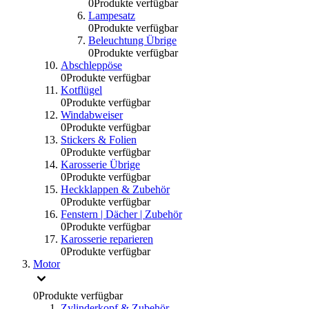
0
Produkte verfügbar
Lampesatz
0
Produkte verfügbar
Beleuchtung Übrige
0
Produkte verfügbar
Abschleppöse
0
Produkte verfügbar
Kotflügel
0
Produkte verfügbar
Windabweiser
0
Produkte verfügbar
Stickers & Folien
0
Produkte verfügbar
Karosserie Übrige
0
Produkte verfügbar
Heckklappen & Zubehör
0
Produkte verfügbar
Fenstern | Dächer | Zubehör
0
Produkte verfügbar
Karosserie reparieren
0
Produkte verfügbar
Motor
0
Produkte verfügbar
Zylinderkopf & Zubehör