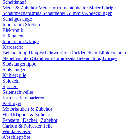
Schaltknauf
Meter & Zubehör
Meter
Instrumentenhalter
Meter Übrige
Schaltmechanismus
Schalthebel
Gummis/Abdeckungen
Schaltgestänge
Innenraum Streben
Elektronik
Fußmatten
Innenraum Übrige
Karosserie
Beleuchtung
Hauptscheinwerfern
Rückleuchten
Blinkleuchten
Nebelleuchten
Standleute
Lampesatz
Beleuchtung Übrige
Stoßstangenlippe
Stoßstangen
Kühlergrille
Spiegeln
Spoilers
Seitenschweller
Karosserie reparieren
Kotflügel
Motorhauben & Zubehör
Heckklappen & Zubehör
Fenstern | Dächer | Zubehör
Carbon & Polyester Teile
Windabweiser
Abschleppöse