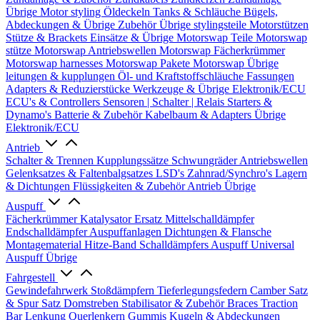
Übrige
Motor styling
Öldeckeln
Tanks & Schläuche
Bügels,
Abdeckungen & Übrige Zubehör
Übrige stylingsteile
Motorstützen
Stütze & Brackets
Einsätze & Übrige
Motorswap Teile
Motorswap
stütze
Motorswap Antriebswellen
Motorswap Fächerkrümmer
Motorswap harnesses
Motorswap Pakete
Motorswap Übrige
leitungen & kupplungen
Öl- und Kraftstoffschläuche
Fassungen
Adapters & Reduzierstücke
Werkzeuge & Übrige
Elektronik/ECU
ECU's & Controllers
Sensoren | Schalter | Relais
Starters &
Dynamo's
Batterie & Zubehör
Kabelbaum & Adapters
Übrige
Elektronik/ECU
Antrieb
Schalter & Trennen
Kupplungssätze
Schwungräder
Antriebswellen
Gelenksatzes & Faltenbalgsatzes
LSD's
Zahnrad/Synchro's
Lagern
& Dichtungen
Flüssigkeiten & Zubehör
Antrieb Übrige
Auspuff
Fächerkrümmer
Katalysator Ersatz
Mittelschalldämpfer
Endschalldämpfer
Auspuffanlagen
Dichtungen & Flansche
Montagematerial
Hitze-Band
Schalldämpfers
Auspuff Universal
Auspuff Übrige
Fahrgestell
Gewindefahrwerk
Stoßdämpfern
Tieferlegungsfedern
Camber Satz
& Spur Satz
Domstreben
Stabilisator & Zubehör
Braces
Traction
Bar
Lenkung
Querlenkern
Gummis
Kugeln & Abdeckungen