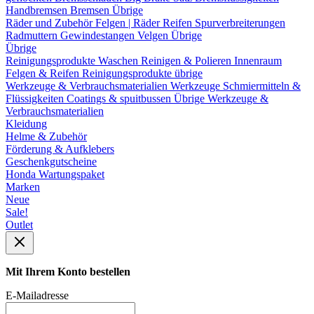
Handbremsen
Bremsen Übrige
Räder und Zubehör
Felgen | Räder
Reifen
Spurverbreiterungen
Radmuttern
Gewindestangen
Velgen Übrige
Übrige
Reinigungsprodukte
Waschen
Reinigen & Polieren
Innenraum
Felgen & Reifen
Reinigungsprodukte übrige
Werkzeuge & Verbrauchsmaterialien
Werkzeuge
Schmiermitteln &
Flüssigkeiten
Coatings & spuitbussen
Übrige Werkzeuge &
Verbrauchsmaterialien
Kleidung
Helme & Zubehör
Förderung & Aufklebers
Geschenkgutscheine
Honda Wartungspaket
Marken
Neue
Sale!
Outlet
Mit Ihrem Konto bestellen
E-Mailadresse