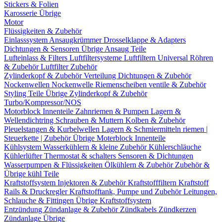
Stickers & Folien
Karosserie Übrige
Motor
Flüssigkeiten & Zubehör
Einlasssystem
Ansaugkrümmer
Drosselklappe & Adapters
Dichtungen & Sensoren
Übrige Ansaug Teile
Lufteinlass & Filters
Luftfiltersysteme
Luftfiltern
Universal Röhren
& Zubehör
Luftfilter Zubehör
Zylinderkopf & Zubehör
Verteilung
Dichtungen & Zubehör
Nockenwellen
Nockenwelle Riemenscheiben
ventile & Zubehör
Styling Teile
Übrige Zylinderkopf & Zubehör
Turbo/Kompressor/NOS
Motorblock Innenteile
Zahnriemen & Pumpen
Lagern &
Wellendichtring
Schrauben & Muttern
Kolben & Zubehör
Pleuelstangen & Kurbelwellen
Lagern & Schmiermitteln
riemen |
Steuerkette | Zubehör
Übrige Moterblock Innenteile
Kühlsystem
Wasserkühlern & kleine Zubehör
Kühlerschläuche
Kühlerlüfter
Thermostat & schalters
Sensoren & Dichtungen
Wasserpumpen & Flüssigkeiten
Ölkühlern & Zubehör
Zubehör &
Übrige kühl Teile
Kraftstoffsystem
Injektoren & Zubehör
Kraftstofffiltern
Kraftstoff
Rails & Druckregler
Kraftstofftank, Pumpe und Zubehör
Leitungen,
Schlauche & Fittingen
Übrige Kraftstoffsystem
Entzündung
Zündanlage & Zubehör
Zündkabels
Zündkerzen
Zündanlage Übrige