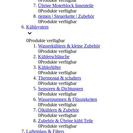
0
Produkte verfügbar
Übrige Moterblock Innenteile
0
Produkte verfügbar
riemen | Steuerkette | Zubehör
0
Produkte verfügbar
Kühlsystem
0
Produkte verfügbar
Wasserkühlern & kleine Zubehör
0
Produkte verfügbar
Kühlerschläuche
0
Produkte verfügbar
Kühlerlüfter
0
Produkte verfügbar
Thermostat & schalters
0
Produkte verfügbar
Sensoren & Dichtungen
0
Produkte verfügbar
Wasserpumpen & Flüssigkeiten
0
Produkte verfügbar
Ölkühlern & Zubehör
0
Produkte verfügbar
Zubehör & Übrige kühl Teile
0
Produkte verfügbar
Lufteinlass & Filters