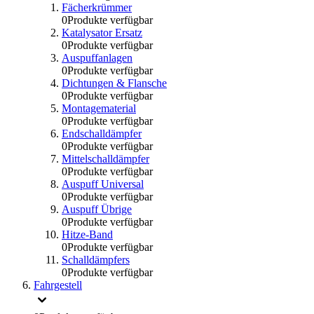
Fächerkrümmer
0
Produkte verfügbar
Katalysator Ersatz
0
Produkte verfügbar
Auspuffanlagen
0
Produkte verfügbar
Dichtungen & Flansche
0
Produkte verfügbar
Montagematerial
0
Produkte verfügbar
Endschalldämpfer
0
Produkte verfügbar
Mittelschalldämpfer
0
Produkte verfügbar
Auspuff Universal
0
Produkte verfügbar
Auspuff Übrige
0
Produkte verfügbar
Hitze-Band
0
Produkte verfügbar
Schalldämpfers
0
Produkte verfügbar
Fahrgestell