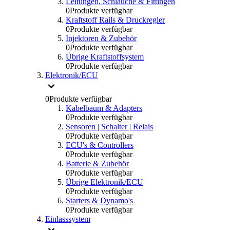
Leitungen, Schlauche & Fittingen
0
Produkte verfügbar
Kraftstoff Rails & Druckregler
0
Produkte verfügbar
Injektoren & Zubehör
0
Produkte verfügbar
Übrige Kraftstoffsystem
0
Produkte verfügbar
Elektronik/ECU
0
Produkte verfügbar
Kabelbaum & Adapters
0
Produkte verfügbar
Sensoren | Schalter | Relais
0
Produkte verfügbar
ECU's & Controllers
0
Produkte verfügbar
Batterie & Zubehör
0
Produkte verfügbar
Übrige Elektronik/ECU
0
Produkte verfügbar
Starters & Dynamo's
0
Produkte verfügbar
Einlasssystem