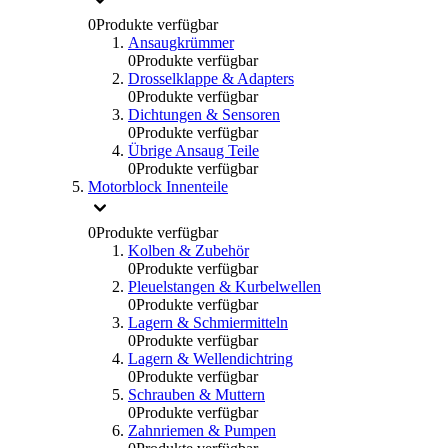
0
Produkte verfügbar
Ansaugkrümmer
0
Produkte verfügbar
Drosselklappe & Adapters
0
Produkte verfügbar
Dichtungen & Sensoren
0
Produkte verfügbar
Übrige Ansaug Teile
0
Produkte verfügbar
Motorblock Innenteile
0
Produkte verfügbar
Kolben & Zubehör
0
Produkte verfügbar
Pleuelstangen & Kurbelwellen
0
Produkte verfügbar
Lagern & Schmiermitteln
0
Produkte verfügbar
Lagern & Wellendichtring
0
Produkte verfügbar
Schrauben & Muttern
0
Produkte verfügbar
Zahnriemen & Pumpen