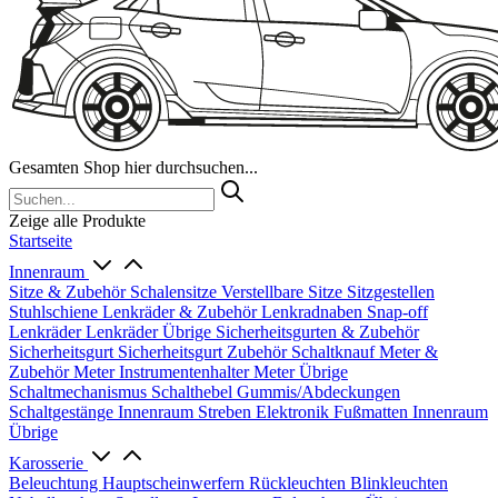
Gesamten Shop hier durchsuchen...
Zeige alle Produkte
Startseite
Innenraum
Sitze & Zubehör
Schalensitze
Verstellbare Sitze
Sitzgestellen
Stuhlschiene
Lenkräder & Zubehör
Lenkradnaben
Snap-off
Lenkräder
Lenkräder Übrige
Sicherheitsgurten & Zubehör
Sicherheitsgurt
Sicherheitsgurt Zubehör
Schaltknauf
Meter &
Zubehör
Meter
Instrumentenhalter
Meter Übrige
Schaltmechanismus
Schalthebel
Gummis/Abdeckungen
Schaltgestänge
Innenraum Streben
Elektronik
Fußmatten
Innenraum
Übrige
Karosserie
Beleuchtung
Hauptscheinwerfern
Rückleuchten
Blinkleuchten