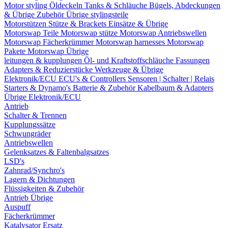
Motor styling
Öldeckeln
Tanks & Schläuche
Bügels, Abdeckungen
& Übrige Zubehör
Übrige stylingsteile
Motorstützen
Stütze & Brackets
Einsätze & Übrige
Motorswap Teile
Motorswap stütze
Motorswap Antriebswellen
Motorswap Fächerkrümmer
Motorswap harnesses
Motorswap
Pakete
Motorswap Übrige
leitungen & kupplungen
Öl- und Kraftstoffschläuche
Fassungen
Adapters & Reduzierstücke
Werkzeuge & Übrige
Elektronik/ECU
ECU's & Controllers
Sensoren | Schalter | Relais
Starters & Dynamo's
Batterie & Zubehör
Kabelbaum & Adapters
Übrige Elektronik/ECU
Antrieb
Schalter & Trennen
Kupplungssätze
Schwungräder
Antriebswellen
Gelenksatzes & Faltenbalgsatzes
LSD's
Zahnrad/Synchro's
Lagern & Dichtungen
Flüssigkeiten & Zubehör
Antrieb Übrige
Auspuff
Fächerkrümmer
Katalysator Ersatz