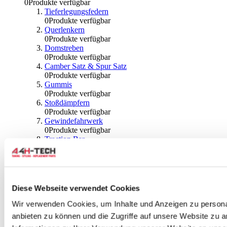
0
Produkte verfügbar
Tieferlegungsfedern
0
Produkte verfügbar
Querlenkern
0
Produkte verfügbar
Domstreben
0
Produkte verfügbar
Camber Satz & Spur Satz
0
Produkte verfügbar
Gummis
0
Produkte verfügbar
Stoßdämpfern
0
Produkte verfügbar
Gewindefahrwerk
0
Produkte verfügbar
Traction Bar
0
Produkte verfügbar
Stabilisator & Zubehör
0
Produkte verfügbar
Kugeln & Abdeckungen
0
Produkte verfügbar
Diese Webseite verwendet Cookies
Radlagern & Naben
0
Produkte verfügbar
Wir verwenden Cookies, um Inhalte und Anzeigen zu personal
Räder und Zubehör
anbieten zu können und die Zugriffe auf unsere Website zu 