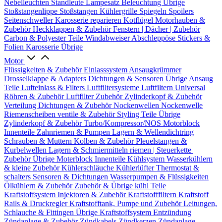
Nebelleuchten
Standleute
Lampesatz
Beleuchtung Übrige
Stoßstangenlippe
Stoßstangen
Kühlergrille
Spiegeln
Spoilers
Seitenschweller
Karosserie reparieren
Kotflügel
Motorhauben &
Zubehör
Heckklappen & Zubehör
Fenstern | Dächer | Zubehör
Carbon & Polyester Teile
Windabweiser
Abschleppöse
Stickers &
Folien
Karosserie Übrige
Motor
Flüssigkeiten & Zubehör
Einlasssystem
Ansaugkrümmer
Drosselklappe & Adapters
Dichtungen & Sensoren
Übrige Ansaug
Teile
Lufteinlass & Filters
Luftfiltersysteme
Luftfiltern
Universal
Röhren & Zubehör
Luftfilter Zubehör
Zylinderkopf & Zubehör
Verteilung
Dichtungen & Zubehör
Nockenwellen
Nockenwelle
Riemenscheiben
ventile & Zubehör
Styling Teile
Übrige
Zylinderkopf & Zubehör
Turbo/Kompressor/NOS
Motorblock
Innenteile
Zahnriemen & Pumpen
Lagern & Wellendichtring
Schrauben & Muttern
Kolben & Zubehör
Pleuelstangen &
Kurbelwellen
Lagern & Schmiermitteln
riemen | Steuerkette |
Zubehör
Übrige Moterblock Innenteile
Kühlsystem
Wasserkühlern
& kleine Zubehör
Kühlerschläuche
Kühlerlüfter
Thermostat &
schalters
Sensoren & Dichtungen
Wasserpumpen & Flüssigkeiten
Ölkühlern & Zubehör
Zubehör & Übrige kühl Teile
Kraftstoffsystem
Injektoren & Zubehör
Kraftstofffiltern
Kraftstoff
Rails & Druckregler
Kraftstofftank, Pumpe und Zubehör
Leitungen,
Schlauche & Fittingen
Übrige Kraftstoffsystem
Entzündung
Zündanlage & Zubehör
Zündkabels
Zündkerzen
Zündanlage