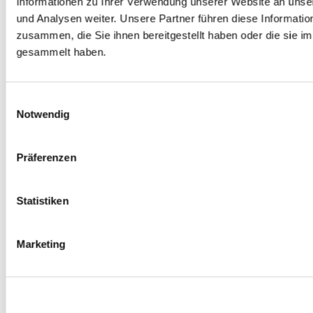
Informationen zu Ihrer Verwendung unserer Website an unse
0
Produkte verfügbar
und Analysen weiter. Unsere Partner führen diese Informati
Spurverbreiterungen
zusammen, die Sie ihnen bereitgestellt haben oder die sie 
0
Produkte verfügbar
Radmuttern
gesammelt haben.
0
Produkte verfügbar
Gewindestangen
0
Produkte verfügbar
Velgen Übrige
Einwilligungsauswahl
0
Produkte verfügbar
Notwendig
Felgen | Räder
0
Produkte verfügbar
Reifen
Präferenzen
0
Produkte verfügbar
Bremsen
Statistiken
0
Produkte verfügbar
Bremsscheiben
0
Produkte verfügbar
Marketing
Bremsbeläge
0
Produkte verfügbar
Bremssätteln
0
Produkte verfügbar
Stahl geflochten Bremsschlauch
0
Produkte verfügbar