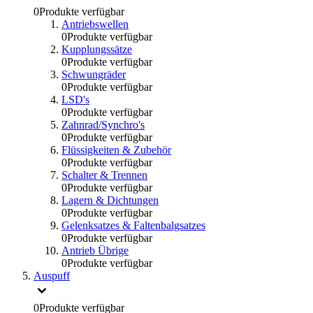
0
Produkte verfügbar
Antriebswellen
0
Produkte verfügbar
Kupplungssätze
0
Produkte verfügbar
Schwungräder
0
Produkte verfügbar
LSD's
0
Produkte verfügbar
Zahnrad/Synchro's
0
Produkte verfügbar
Flüssigkeiten & Zubehör
0
Produkte verfügbar
Schalter & Trennen
0
Produkte verfügbar
Lagern & Dichtungen
0
Produkte verfügbar
Gelenksatzes & Faltenbalgsatzes
0
Produkte verfügbar
Antrieb Übrige
0
Produkte verfügbar
Auspuff
0
Produkte verfügbar