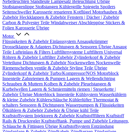
Nebelleuchten
Standleute
Lampesatz
Beleuchtung Übrige
Stoßstangenlippe
Stoßstangen
Kühlergrille
Spiegeln
Spoilers
Seitenschweller
Karosserie reparieren
Kotflügel
Motorhauben &
Zubehör
Heckklappen & Zubehör
Fenstern | Dächer | Zubehör
Carbon & Polyester Teile
Windabweiser
Abschleppöse
Stickers &
Folien
Karosserie Übrige
Motor
Flüssigkeiten & Zubehör
Einlasssystem
Ansaugkrümmer
Drosselklappe & Adapters
Dichtungen & Sensoren
Übrige Ansaug
Teile
Lufteinlass & Filters
Luftfiltersysteme
Luftfiltern
Universal
Röhren & Zubehör
Luftfilter Zubehör
Zylinderkopf & Zubehör
Verteilung
Dichtungen & Zubehör
Nockenwellen
Nockenwelle
Riemenscheiben
ventile & Zubehör
Styling Teile
Übrige
Zylinderkopf & Zubehör
Turbo/Kompressor/NOS
Motorblock
Innenteile
Zahnriemen & Pumpen
Lagern & Wellendichtring
Schrauben & Muttern
Kolben & Zubehör
Pleuelstangen &
Kurbelwellen
Lagern & Schmiermitteln
riemen | Steuerkette |
Zubehör
Übrige Moterblock Innenteile
Kühlsystem
Wasserkühlern
& kleine Zubehör
Kühlerschläuche
Kühlerlüfter
Thermostat &
schalters
Sensoren & Dichtungen
Wasserpumpen & Flüssigkeiten
Ölkühlern & Zubehör
Zubehör & Übrige kühl Teile
Kraftstoffsystem
Injektoren & Zubehör
Kraftstofffiltern
Kraftstoff
Rails & Druckregler
Kraftstofftank, Pumpe und Zubehör
Leitungen,
Schlauche & Fittingen
Übrige Kraftstoffsystem
Entzündung
Zündanlage & Zubehör
Zündkabels
Zündkerzen
Zündanlage