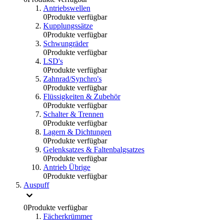
Antriebswellen
0
Produkte verfügbar
Kupplungssätze
0
Produkte verfügbar
Schwungräder
0
Produkte verfügbar
LSD's
0
Produkte verfügbar
Zahnrad/Synchro's
0
Produkte verfügbar
Flüssigkeiten & Zubehör
0
Produkte verfügbar
Schalter & Trennen
0
Produkte verfügbar
Lagern & Dichtungen
0
Produkte verfügbar
Gelenksatzes & Faltenbalgsatzes
0
Produkte verfügbar
Antrieb Übrige
0
Produkte verfügbar
Auspuff
0
Produkte verfügbar
Fächerkrümmer