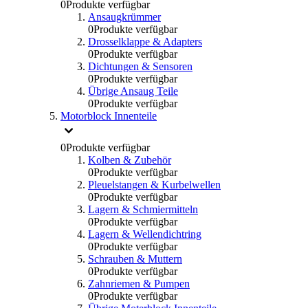
0
Produkte verfügbar
Ansaugkrümmer
0
Produkte verfügbar
Drosselklappe & Adapters
0
Produkte verfügbar
Dichtungen & Sensoren
0
Produkte verfügbar
Übrige Ansaug Teile
0
Produkte verfügbar
Motorblock Innenteile
0
Produkte verfügbar
Kolben & Zubehör
0
Produkte verfügbar
Pleuelstangen & Kurbelwellen
0
Produkte verfügbar
Lagern & Schmiermitteln
0
Produkte verfügbar
Lagern & Wellendichtring
0
Produkte verfügbar
Schrauben & Muttern
0
Produkte verfügbar
Zahnriemen & Pumpen
0
Produkte verfügbar