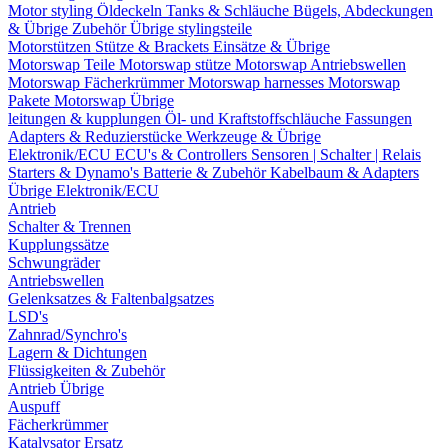
Motor styling
Öldeckeln
Tanks & Schläuche
Bügels, Abdeckungen
& Übrige Zubehör
Übrige stylingsteile
Motorstützen
Stütze & Brackets
Einsätze & Übrige
Motorswap Teile
Motorswap stütze
Motorswap Antriebswellen
Motorswap Fächerkrümmer
Motorswap harnesses
Motorswap
Pakete
Motorswap Übrige
leitungen & kupplungen
Öl- und Kraftstoffschläuche
Fassungen
Adapters & Reduzierstücke
Werkzeuge & Übrige
Elektronik/ECU
ECU's & Controllers
Sensoren | Schalter | Relais
Starters & Dynamo's
Batterie & Zubehör
Kabelbaum & Adapters
Übrige Elektronik/ECU
Antrieb
Schalter & Trennen
Kupplungssätze
Schwungräder
Antriebswellen
Gelenksatzes & Faltenbalgsatzes
LSD's
Zahnrad/Synchro's
Lagern & Dichtungen
Flüssigkeiten & Zubehör
Antrieb Übrige
Auspuff
Fächerkrümmer
Katalysator Ersatz