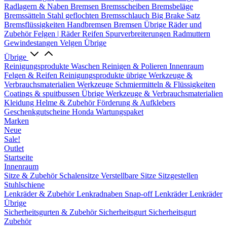
Radlagern & Naben
Bremsen
Bremsscheiben
Bremsbeläge
Bremssätteln
Stahl geflochten Bremsschlauch
Big Brake Satz
Bremsflüssigkeiten
Handbremsen
Bremsen Übrige
Räder und
Zubehör
Felgen | Räder
Reifen
Spurverbreiterungen
Radmuttern
Gewindestangen
Velgen Übrige
Übrige
Reinigungsprodukte
Waschen
Reinigen & Polieren
Innenraum
Felgen & Reifen
Reinigungsprodukte übrige
Werkzeuge &
Verbrauchsmaterialien
Werkzeuge
Schmiermitteln & Flüssigkeiten
Coatings & spuitbussen
Übrige Werkzeuge & Verbrauchsmaterialien
Kleidung
Helme & Zubehör
Förderung & Aufklebers
Geschenkgutscheine
Honda Wartungspaket
Marken
Neue
Sale!
Outlet
Startseite
Innenraum
Sitze & Zubehör
Schalensitze
Verstellbare Sitze
Sitzgestellen
Stuhlschiene
Lenkräder & Zubehör
Lenkradnaben
Snap-off
Lenkräder
Lenkräder
Übrige
Sicherheitsgurten & Zubehör
Sicherheitsgurt
Sicherheitsgurt
Zubehör