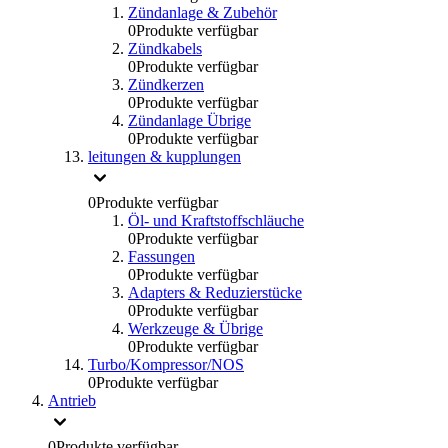
Zündanlage & Zubehör
0
Produkte verfügbar
Zündkabels
0
Produkte verfügbar
Zündkerzen
0
Produkte verfügbar
Zündanlage Übrige
0
Produkte verfügbar
leitungen & kupplungen
0
Produkte verfügbar
Öl- und Kraftstoffschläuche
0
Produkte verfügbar
Fassungen
0
Produkte verfügbar
Adapters & Reduzierstücke
0
Produkte verfügbar
Werkzeuge & Übrige
0
Produkte verfügbar
Turbo/Kompressor/NOS
0
Produkte verfügbar
Antrieb
0
Produkte verfügbar