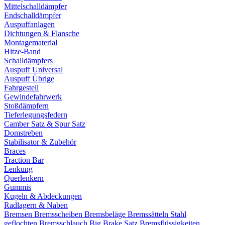
Mittelschalldämpfer
Endschalldämpfer
Auspuffanlagen
Dichtungen & Flansche
Montagematerial
Hitze-Band
Schalldämpfers
Auspuff Universal
Auspuff Übrige
Fahrgestell
Gewindefahrwerk
Stoßdämpfern
Tieferlegungsfedern
Camber Satz & Spur Satz
Domstreben
Stabilisator & Zubehör
Braces
Traction Bar
Lenkung
Querlenkern
Gummis
Kugeln & Abdeckungen
Radlagern & Naben
Bremsen
Bremsscheiben
Bremsbeläge
Bremssätteln
Stahl
geflochten Bremsschlauch
Big Brake Satz
Bremsflüssigkeiten