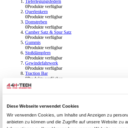
Tieferlegungsfedern
0
Produkte verfügbar
Querlenkern
0
Produkte verfügbar
Domstreben
0
Produkte verfügbar
Camber Satz & Spur Satz
0
Produkte verfügbar
Gummis
0
Produkte verfügbar
Stoßdämpfern
0
Produkte verfügbar
Gewindefahrwerk
0
Produkte verfügbar
Traction Bar
0
Produkte verfügbar
Stabilisator & Zubehör
0
Produkte verfügbar
Kugeln & Abdeckungen
0
Produkte verfügbar
Radlagern & Naben
Diese Webseite verwendet Cookies
0
Produkte verfügbar
Räder und Zubehör
Wir verwenden Cookies, um Inhalte und Anzeigen zu personal
anbieten zu können und die Zugriffe auf unsere Website zu 
0
Produkte verfügbar