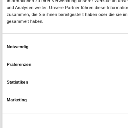
Informationen zu Ihrer Verwendung unserer Website an unse
Spurverbreiterungen
und Analysen weiter. Unsere Partner führen diese Informati
0
Produkte verfügbar
zusammen, die Sie ihnen bereitgestellt haben oder die sie 
Radmuttern
0
Produkte verfügbar
gesammelt haben.
Gewindestangen
0
Produkte verfügbar
Velgen Übrige
0
Produkte verfügbar
Einwilligungsauswahl
Felgen | Räder
Notwendig
0
Produkte verfügbar
Reifen
0
Produkte verfügbar
Präferenzen
Bremsen
0
Produkte verfügbar
Statistiken
Bremsscheiben
0
Produkte verfügbar
Bremsbeläge
Marketing
0
Produkte verfügbar
Bremssätteln
0
Produkte verfügbar
Stahl geflochten Bremsschlauch
0
Produkte verfügbar
Big Brake Satz