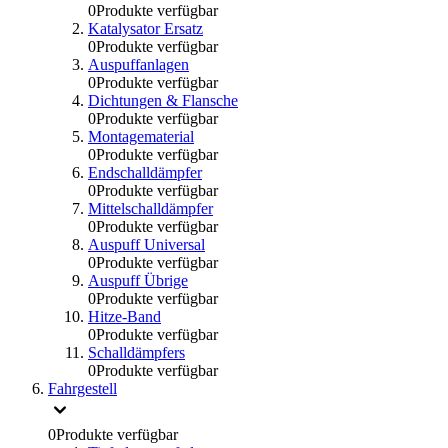
0
Produkte verfügbar
Katalysator Ersatz
0
Produkte verfügbar
Auspuffanlagen
0
Produkte verfügbar
Dichtungen & Flansche
0
Produkte verfügbar
Montagematerial
0
Produkte verfügbar
Endschalldämpfer
0
Produkte verfügbar
Mittelschalldämpfer
0
Produkte verfügbar
Auspuff Universal
0
Produkte verfügbar
Auspuff Übrige
0
Produkte verfügbar
Hitze-Band
0
Produkte verfügbar
Schalldämpfers
0
Produkte verfügbar
Fahrgestell
0
Produkte verfügbar