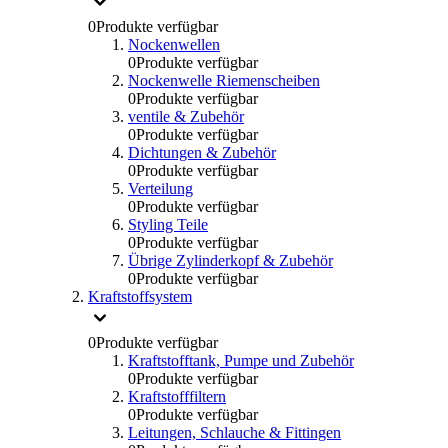
0
Produkte verfügbar
Nockenwellen
0
Produkte verfügbar
Nockenwelle Riemenscheiben
0
Produkte verfügbar
ventile & Zubehör
0
Produkte verfügbar
Dichtungen & Zubehör
0
Produkte verfügbar
Verteilung
0
Produkte verfügbar
Styling Teile
0
Produkte verfügbar
Übrige Zylinderkopf & Zubehör
0
Produkte verfügbar
Kraftstoffsystem
0
Produkte verfügbar
Kraftstofftank, Pumpe und Zubehör
0
Produkte verfügbar
Kraftstofffiltern
0
Produkte verfügbar
Leitungen, Schlauche & Fittingen