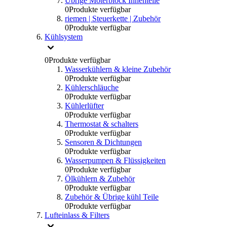
Übrige Moterblock Innenteile
0
Produkte verfügbar
riemen | Steuerkette | Zubehör
0
Produkte verfügbar
Kühlsystem
0
Produkte verfügbar
Wasserkühlern & kleine Zubehör
0
Produkte verfügbar
Kühlerschläuche
0
Produkte verfügbar
Kühlerlüfter
0
Produkte verfügbar
Thermostat & schalters
0
Produkte verfügbar
Sensoren & Dichtungen
0
Produkte verfügbar
Wasserpumpen & Flüssigkeiten
0
Produkte verfügbar
Ölkühlern & Zubehör
0
Produkte verfügbar
Zubehör & Übrige kühl Teile
0
Produkte verfügbar
Lufteinlass & Filters