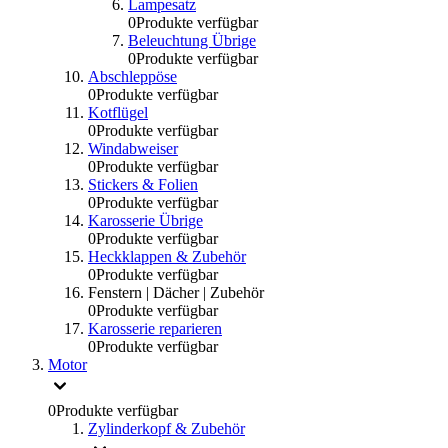
Lampesatz
0
Produkte verfügbar
Beleuchtung Übrige
0
Produkte verfügbar
Abschleppöse
0
Produkte verfügbar
Kotflügel
0
Produkte verfügbar
Windabweiser
0
Produkte verfügbar
Stickers & Folien
0
Produkte verfügbar
Karosserie Übrige
0
Produkte verfügbar
Heckklappen & Zubehör
0
Produkte verfügbar
Fenstern | Dächer | Zubehör
0
Produkte verfügbar
Karosserie reparieren
0
Produkte verfügbar
Motor
0
Produkte verfügbar
Zylinderkopf & Zubehör