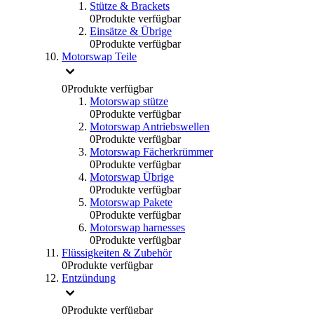
Stütze & Brackets
0
Produkte verfügbar
Einsätze & Übrige
0
Produkte verfügbar
Motorswap Teile
0
Produkte verfügbar
Motorswap stütze
0
Produkte verfügbar
Motorswap Antriebswellen
0
Produkte verfügbar
Motorswap Fächerkrümmer
0
Produkte verfügbar
Motorswap Übrige
0
Produkte verfügbar
Motorswap Pakete
0
Produkte verfügbar
Motorswap harnesses
0
Produkte verfügbar
Flüssigkeiten & Zubehör
0
Produkte verfügbar
Entzündung
0
Produkte verfügbar