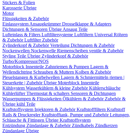
Stickers & Folien
Karosserie Übrige
Motor
Flüssigkeiten & Zubehör
Einlasssystem
Ansaugkrümmer
Drosselklappe & Adapters
Dichtungen & Sensoren
Übrige Ansaug Teile
Lufteinlass & Filters
Luftfiltersysteme
Luftfiltern
Universal Röhren
& Zubehör
Luftfilter Zubehör
Zylinderkopf & Zubehör
Verteilung
Dichtungen & Zubehör
Nockenwellen
Nockenwelle Riemenscheiben
ventile & Zubehör
Styling Teile
Übrige Zylinderkopf & Zubehör
Turbo/Kompressor/NOS
Motorblock Innenteile
Zahnriemen & Pumpen
Lagern &
Wellendichtring
Schrauben & Muttern
Kolben & Zubehör
Pleuelstangen & Kurbelwellen
Lagern & Schmiermitteln
riemen |
Steuerkette | Zubehör
Übrige Moterblock Innenteile
Kühlsystem
Wasserkühlern & kleine Zubehör
Kühlerschläuche
Kühlerlüfter
Thermostat & schalters
Sensoren & Dichtungen
Wasserpumpen & Flüssigkeiten
Ölkühlern & Zubehör
Zubehör &
Übrige kühl Teile
Kraftstoffsystem
Injektoren & Zubehör
Kraftstofffiltern
Kraftstoff
Rails & Druckregler
Kraftstofftank, Pumpe und Zubehör
Leitungen,
Schlauche & Fittingen
Übrige Kraftstoffsystem
Entzündung
Zündanlage & Zubehör
Zündkabels
Zündkerzen
Zündanlage Übrige