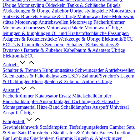
Übrige
Motor styling
Öldeckeln
Tanks & Schläuche
Bügels,
Abdeckungen & Übrige Zubehör
Übrige stylingsteile
Motorstützen
Stütze & Brackets
Einsätze & Übrige
Motorswap Teile
Motorswap
stütze
Motorswap Antriebswellen
Motorswap Fächerkrümmer
Motorswap harnesses
Motorswap Pakete
Motorswap Übrige
leitungen & kupplungen
Öl- und Kraftstoffschläuche
Fassungen
Adapters & Reduzierstücke
Werkzeuge & Übrige
Elektronik/ECU
ECU's & Controllers
Sensoren | Schalter | Relais
Starters &
Dynamo's
Batterie & Zubehör
Kabelbaum & Adapters
Übrige
Elektronik/ECU
Antrieb
Schalter & Trennen
Kupplungssätze
Schwungräder
Antriebswellen
Gelenksatzes & Faltenbalgsatzes
LSD's
Zahnrad/Synchro's
Lagern
& Dichtungen
Flüssigkeiten & Zubehör
Antrieb Übrige
Auspuff
Fächerkrümmer
Katalysator Ersatz
Mittelschalldämpfer
Endschalldämpfer
Auspuffanlagen
Dichtungen & Flansche
Montagematerial
Hitze-Band
Schalldämpfers
Auspuff Universal
Auspuff Übrige
Fahrgestell
Gewindefahrwerk
Stoßdämpfern
Tieferlegungsfedern
Camber Satz
& Spur Satz
Domstreben
Stabilisator & Zubehör
Braces
Traction
Bar
Lenkung
Querlenkern
Gummis
Kugeln & Abdeckungen