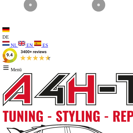
DE
NL
EN
ES
Menü