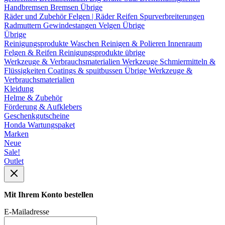
Handbremsen
Bremsen Übrige
Räder und Zubehör
Felgen | Räder
Reifen
Spurverbreiterungen
Radmuttern
Gewindestangen
Velgen Übrige
Übrige
Reinigungsprodukte
Waschen
Reinigen & Polieren
Innenraum
Felgen & Reifen
Reinigungsprodukte übrige
Werkzeuge & Verbrauchsmaterialien
Werkzeuge
Schmiermitteln &
Flüssigkeiten
Coatings & spuitbussen
Übrige Werkzeuge &
Verbrauchsmaterialien
Kleidung
Helme & Zubehör
Förderung & Aufklebers
Geschenkgutscheine
Honda Wartungspaket
Marken
Neue
Sale!
Outlet
Mit Ihrem Konto bestellen
E-Mailadresse