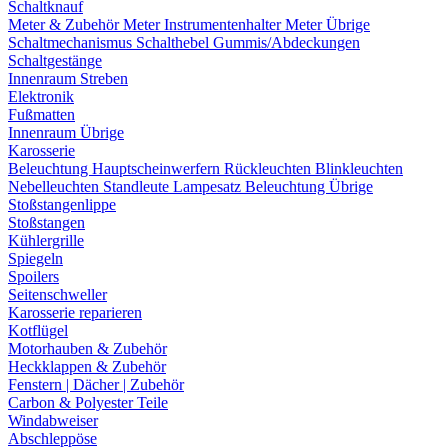
Schaltknauf
Meter & Zubehör
Meter
Instrumentenhalter
Meter Übrige
Schaltmechanismus
Schalthebel
Gummis/Abdeckungen
Schaltgestänge
Innenraum Streben
Elektronik
Fußmatten
Innenraum Übrige
Karosserie
Beleuchtung
Hauptscheinwerfern
Rückleuchten
Blinkleuchten
Nebelleuchten
Standleute
Lampesatz
Beleuchtung Übrige
Stoßstangenlippe
Stoßstangen
Kühlergrille
Spiegeln
Spoilers
Seitenschweller
Karosserie reparieren
Kotflügel
Motorhauben & Zubehör
Heckklappen & Zubehör
Fenstern | Dächer | Zubehör
Carbon & Polyester Teile
Windabweiser
Abschleppöse