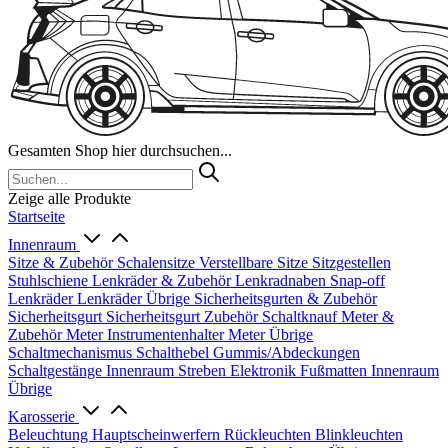
Gesamten Shop hier durchsuchen...
Zeige alle Produkte
Startseite
Innenraum
Sitze & Zubehör
Schalensitze
Verstellbare Sitze
Sitzgestellen
Stuhlschiene
Lenkräder & Zubehör
Lenkradnaben
Snap-off
Lenkräder
Lenkräder Übrige
Sicherheitsgurten & Zubehör
Sicherheitsgurt
Sicherheitsgurt Zubehör
Schaltknauf
Meter &
Zubehör
Meter
Instrumentenhalter
Meter Übrige
Schaltmechanismus
Schalthebel
Gummis/Abdeckungen
Schaltgestänge
Innenraum Streben
Elektronik
Fußmatten
Innenraum
Übrige
Karosserie
Beleuchtung
Hauptscheinwerfern
Rückleuchten
Blinkleuchten