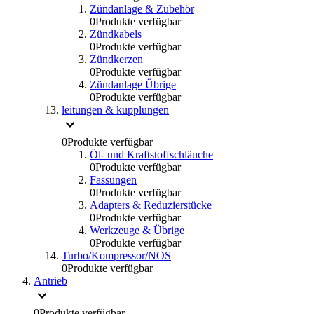
Zündanlage & Zubehör
0
Produkte verfügbar
Zündkabels
0
Produkte verfügbar
Zündkerzen
0
Produkte verfügbar
Zündanlage Übrige
0
Produkte verfügbar
leitungen & kupplungen
0
Produkte verfügbar
Öl- und Kraftstoffschläuche
0
Produkte verfügbar
Fassungen
0
Produkte verfügbar
Adapters & Reduzierstücke
0
Produkte verfügbar
Werkzeuge & Übrige
0
Produkte verfügbar
Turbo/Kompressor/NOS
0
Produkte verfügbar
Antrieb
0
Produkte verfügbar