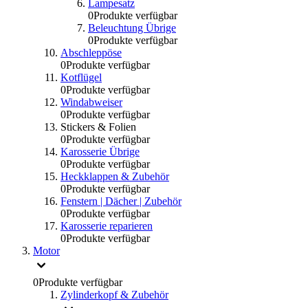
Lampesatz
0
Produkte verfügbar
Beleuchtung Übrige
0
Produkte verfügbar
Abschleppöse
0
Produkte verfügbar
Kotflügel
0
Produkte verfügbar
Windabweiser
0
Produkte verfügbar
Stickers & Folien
0
Produkte verfügbar
Karosserie Übrige
0
Produkte verfügbar
Heckklappen & Zubehör
0
Produkte verfügbar
Fenstern | Dächer | Zubehör
0
Produkte verfügbar
Karosserie reparieren
0
Produkte verfügbar
Motor
0
Produkte verfügbar
Zylinderkopf & Zubehör