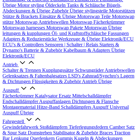
Übrige
Motor styling
Öldeckeln
Tanks & Schläuche
Bügels,
Abdeckungen & Übrige Zubehör
Übrige stylingsteile
Motorstützen
Stütze & Brackets
Einsätze & Übrige
Motorswap Teile
Motorswap
stütze
Motorswap Antriebswellen
Motorswap Fächerkrümmer
Motorswap harnesses
Motorswap Pakete
Motorswap Übrige
leitungen & kupplungen
Öl- und Kraftstoffschläuche
Fassungen
Adapters & Reduzierstücke
Werkzeuge & Übrige
Elektronik/ECU
ECU's & Controllers
Sensoren | Schalter | Relais
Starters &
Dynamo's
Batterie & Zubehör
Kabelbaum & Adapters
Übrige
Elektronik/ECU
Antrieb
Schalter & Trennen
Kupplungssätze
Schwungräder
Antriebswellen
Gelenksatzes & Faltenbalgsatzes
LSD's
Zahnrad/Synchro's
Lagern
& Dichtungen
Flüssigkeiten & Zubehör
Antrieb Übrige
Auspuff
Fächerkrümmer
Katalysator Ersatz
Mittelschalldämpfer
Endschalldämpfer
Auspuffanlagen
Dichtungen & Flansche
Montagematerial
Hitze-Band
Schalldämpfers
Auspuff Universal
Auspuff Übrige
Fahrgestell
Gewindefahrwerk
Stoßdämpfern
Tieferlegungsfedern
Camber Satz
& Spur Satz
Domstreben
Stabilisator & Zubehör
Braces
Traction
Bar
Lenkung
Querlenkern
Gummis
Kugeln & Abdeckungen