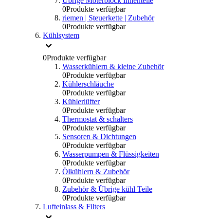
Übrige Moterblock Innenteile
0
Produkte verfügbar
riemen | Steuerkette | Zubehör
0
Produkte verfügbar
Kühlsystem
0
Produkte verfügbar
Wasserkühlern & kleine Zubehör
0
Produkte verfügbar
Kühlerschläuche
0
Produkte verfügbar
Kühlerlüfter
0
Produkte verfügbar
Thermostat & schalters
0
Produkte verfügbar
Sensoren & Dichtungen
0
Produkte verfügbar
Wasserpumpen & Flüssigkeiten
0
Produkte verfügbar
Ölkühlern & Zubehör
0
Produkte verfügbar
Zubehör & Übrige kühl Teile
0
Produkte verfügbar
Lufteinlass & Filters