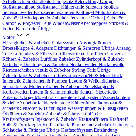
Nebelleuchten
Standleute
Lampesatz
Beleuchtung Übrige
Stoßstangenlippe
Stoßstangen
Kühlergrille
Spiegeln
Spoilers
Seitenschweller
Karosserie reparieren
Kotflügel
Motorhauben &
Zubehör
Heckklappen & Zubehör
Fenstern | Dächer | Zubehör
Carbon & Polyester Teile
Windabweiser
Abschleppöse
Stickers &
Folien
Karosserie Übrige
Motor
Flüssigkeiten & Zubehör
Einlasssystem
Ansaugkrümmer
Drosselklappe & Adapters
Dichtungen & Sensoren
Übrige Ansaug
Teile
Lufteinlass & Filters
Luftfiltersysteme
Luftfiltern
Universal
Röhren & Zubehör
Luftfilter Zubehör
Zylinderkopf & Zubehör
Verteilung
Dichtungen & Zubehör
Nockenwellen
Nockenwelle
Riemenscheiben
ventile & Zubehör
Styling Teile
Übrige
Zylinderkopf & Zubehör
Turbo/Kompressor/NOS
Motorblock
Innenteile
Zahnriemen & Pumpen
Lagern & Wellendichtring
Schrauben & Muttern
Kolben & Zubehör
Pleuelstangen &
Kurbelwellen
Lagern & Schmiermitteln
riemen | Steuerkette |
Zubehör
Übrige Moterblock Innenteile
Kühlsystem
Wasserkühlern
& kleine Zubehör
Kühlerschläuche
Kühlerlüfter
Thermostat &
schalters
Sensoren & Dichtungen
Wasserpumpen & Flüssigkeiten
Ölkühlern & Zubehör
Zubehör & Übrige kühl Teile
Kraftstoffsystem
Injektoren & Zubehör
Kraftstofffiltern
Kraftstoff
Rails & Druckregler
Kraftstofftank, Pumpe und Zubehör
Leitungen,
Schlauche & Fittingen
Übrige Kraftstoffsystem
Entzündung
Zündanlage & Zubehör
Zündkabels
Zündkerzen
Zündanlage