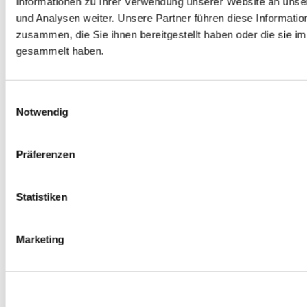
Informationen zu Ihrer Verwendung unserer Website an unse
Spurverbreiterungen
und Analysen weiter. Unsere Partner führen diese Informati
0
Produkte verfügbar
zusammen, die Sie ihnen bereitgestellt haben oder die sie 
Radmuttern
0
Produkte verfügbar
gesammelt haben.
Gewindestangen
0
Produkte verfügbar
Velgen Übrige
0
Produkte verfügbar
Einwilligungsauswahl
Felgen | Räder
Notwendig
0
Produkte verfügbar
Reifen
0
Produkte verfügbar
Präferenzen
Bremsen
0
Produkte verfügbar
Statistiken
Bremsscheiben
0
Produkte verfügbar
Bremsbeläge
Marketing
0
Produkte verfügbar
Bremssätteln
0
Produkte verfügbar
Stahl geflochten Bremsschlauch
0
Produkte verfügbar
Big Brake Satz