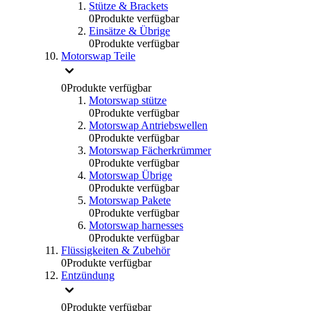
Stütze & Brackets
0
Produkte verfügbar
Einsätze & Übrige
0
Produkte verfügbar
Motorswap Teile
0
Produkte verfügbar
Motorswap stütze
0
Produkte verfügbar
Motorswap Antriebswellen
0
Produkte verfügbar
Motorswap Fächerkrümmer
0
Produkte verfügbar
Motorswap Übrige
0
Produkte verfügbar
Motorswap Pakete
0
Produkte verfügbar
Motorswap harnesses
0
Produkte verfügbar
Flüssigkeiten & Zubehör
0
Produkte verfügbar
Entzündung
0
Produkte verfügbar