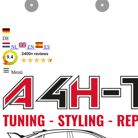
DE
NL
EN
ES
Menü