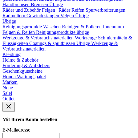
Handbremsen
Bremsen Übrige
Räder und Zubehör
Felgen | Räder
Reifen
Spurverbreiterungen
Radmuttern
Gewindestangen
Velgen Übrige
Übrige
Reinigungsprodukte
Waschen
Reinigen & Polieren
Innenraum
Felgen & Reifen
Reinigungsprodukte übrige
Werkzeuge & Verbrauchsmaterialien
Werkzeuge
Schmiermitteln &
Flüssigkeiten
Coatings & spuitbussen
Übrige Werkzeuge &
Verbrauchsmaterialien
Kleidung
Helme & Zubehör
Förderung & Aufklebers
Geschenkgutscheine
Honda Wartungspaket
Marken
Neue
Sale!
Outlet
Mit Ihrem Konto bestellen
E-Mailadresse