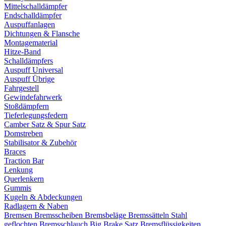
Mittelschalldämpfer
Endschalldämpfer
Auspuffanlagen
Dichtungen & Flansche
Montagematerial
Hitze-Band
Schalldämpfers
Auspuff Universal
Auspuff Übrige
Fahrgestell
Gewindefahrwerk
Stoßdämpfern
Tieferlegungsfedern
Camber Satz & Spur Satz
Domstreben
Stabilisator & Zubehör
Braces
Traction Bar
Lenkung
Querlenkern
Gummis
Kugeln & Abdeckungen
Radlagern & Naben
Bremsen
Bremsscheiben
Bremsbeläge
Bremssätteln
Stahl
geflochten Bremsschlauch
Big Brake Satz
Bremsflüssigkeiten