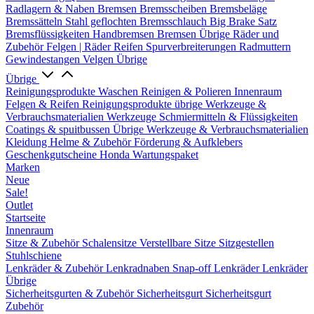
Radlagern & Naben
Bremsen
Bremsscheiben
Bremsbeläge
Bremssätteln
Stahl geflochten Bremsschlauch
Big Brake Satz
Bremsflüssigkeiten
Handbremsen
Bremsen Übrige
Räder und
Zubehör
Felgen | Räder
Reifen
Spurverbreiterungen
Radmuttern
Gewindestangen
Velgen Übrige
Übrige
Reinigungsprodukte
Waschen
Reinigen & Polieren
Innenraum
Felgen & Reifen
Reinigungsprodukte übrige
Werkzeuge &
Verbrauchsmaterialien
Werkzeuge
Schmiermitteln & Flüssigkeiten
Coatings & spuitbussen
Übrige Werkzeuge & Verbrauchsmaterialien
Kleidung
Helme & Zubehör
Förderung & Aufklebers
Geschenkgutscheine
Honda Wartungspaket
Marken
Neue
Sale!
Outlet
Startseite
Innenraum
Sitze & Zubehör
Schalensitze
Verstellbare Sitze
Sitzgestellen
Stuhlschiene
Lenkräder & Zubehör
Lenkradnaben
Snap-off
Lenkräder
Lenkräder
Übrige
Sicherheitsgurten & Zubehör
Sicherheitsgurt
Sicherheitsgurt
Zubehör