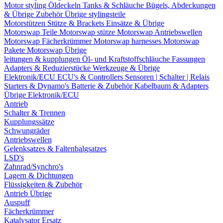
Motor styling
Öldeckeln
Tanks & Schläuche
Bügels, Abdeckungen
& Übrige Zubehör
Übrige stylingsteile
Motorstützen
Stütze & Brackets
Einsätze & Übrige
Motorswap Teile
Motorswap stütze
Motorswap Antriebswellen
Motorswap Fächerkrümmer
Motorswap harnesses
Motorswap
Pakete
Motorswap Übrige
leitungen & kupplungen
Öl- und Kraftstoffschläuche
Fassungen
Adapters & Reduzierstücke
Werkzeuge & Übrige
Elektronik/ECU
ECU's & Controllers
Sensoren | Schalter | Relais
Starters & Dynamo's
Batterie & Zubehör
Kabelbaum & Adapters
Übrige Elektronik/ECU
Antrieb
Schalter & Trennen
Kupplungssätze
Schwungräder
Antriebswellen
Gelenksatzes & Faltenbalgsatzes
LSD's
Zahnrad/Synchro's
Lagern & Dichtungen
Flüssigkeiten & Zubehör
Antrieb Übrige
Auspuff
Fächerkrümmer
Katalysator Ersatz