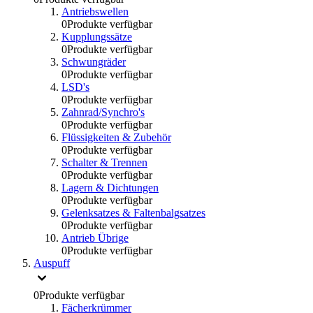
Antriebswellen
0
Produkte verfügbar
Kupplungssätze
0
Produkte verfügbar
Schwungräder
0
Produkte verfügbar
LSD's
0
Produkte verfügbar
Zahnrad/Synchro's
0
Produkte verfügbar
Flüssigkeiten & Zubehör
0
Produkte verfügbar
Schalter & Trennen
0
Produkte verfügbar
Lagern & Dichtungen
0
Produkte verfügbar
Gelenksatzes & Faltenbalgsatzes
0
Produkte verfügbar
Antrieb Übrige
0
Produkte verfügbar
Auspuff
0
Produkte verfügbar
Fächerkrümmer