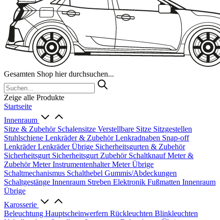
Gesamten Shop hier durchsuchen...
Zeige alle Produkte
Startseite
Innenraum
Sitze & Zubehör
Schalensitze
Verstellbare Sitze
Sitzgestellen
Stuhlschiene
Lenkräder & Zubehör
Lenkradnaben
Snap-off
Lenkräder
Lenkräder Übrige
Sicherheitsgurten & Zubehör
Sicherheitsgurt
Sicherheitsgurt Zubehör
Schaltknauf
Meter &
Zubehör
Meter
Instrumentenhalter
Meter Übrige
Schaltmechanismus
Schalthebel
Gummis/Abdeckungen
Schaltgestänge
Innenraum Streben
Elektronik
Fußmatten
Innenraum
Übrige
Karosserie
Beleuchtung
Hauptscheinwerfern
Rückleuchten
Blinkleuchten