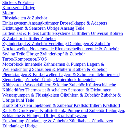
Stickers & Folien
Karosserie Übrige
Motor
Flüssigkeiten & Zubehör
Einlasssystem
Ansaugkrümmer
Drosselklappe & Adapters
Dichtungen & Sensoren
Übrige Ansaug Teile
Lufteinlass & Filters
Luftfiltersysteme
Luftfiltern
Universal Röhren
& Zubehör
Luftfilter Zubehör
Zylinderkopf & Zubehör
Verteilung
Dichtungen & Zubehör
Nockenwellen
Nockenwelle Riemenscheiben
ventile & Zubehör
Styling Teile
Übrige Zylinderkopf & Zubehör
Turbo/Kompressor/NOS
Motorblock Innenteile
Zahnriemen & Pumpen
Lagern &
Wellendichtring
Schrauben & Muttern
Kolben & Zubehör
Pleuelstangen & Kurbelwellen
Lagern & Schmiermitteln
riemen |
Steuerkette | Zubehör
Übrige Moterblock Innenteile
Kühlsystem
Wasserkühlern & kleine Zubehör
Kühlerschläuche
Kühlerlüfter
Thermostat & schalters
Sensoren & Dichtungen
Wasserpumpen & Flüssigkeiten
Ölkühlern & Zubehör
Zubehör &
Übrige kühl Teile
Kraftstoffsystem
Injektoren & Zubehör
Kraftstofffiltern
Kraftstoff
Rails & Druckregler
Kraftstofftank, Pumpe und Zubehör
Leitungen,
Schlauche & Fittingen
Übrige Kraftstoffsystem
Entzündung
Zündanlage & Zubehör
Zündkabels
Zündkerzen
Zündanlage Übrige