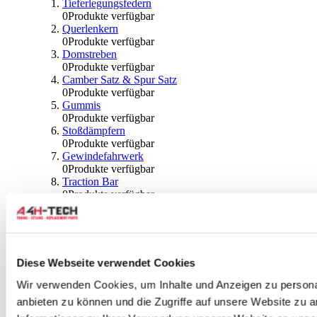
Tieferlegungsfedern
0
Produkte verfügbar
Querlenkern
0
Produkte verfügbar
Domstreben
0
Produkte verfügbar
Camber Satz & Spur Satz
0
Produkte verfügbar
Gummis
0
Produkte verfügbar
Stoßdämpfern
0
Produkte verfügbar
Gewindefahrwerk
0
Produkte verfügbar
Traction Bar
0
Produkte verfügbar
Stabilisator & Zubehör
0
Produkte verfügbar
Kugeln & Abdeckungen
0
Produkte verfügbar
Radlagern & Naben
Diese Webseite verwendet Cookies
0
Produkte verfügbar
Räder und Zubehör
Wir verwenden Cookies, um Inhalte und Anzeigen zu personal
anbieten zu können und die Zugriffe auf unsere Website zu 
0
Produkte verfügbar