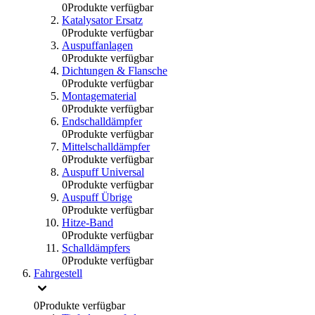
0
Produkte verfügbar
Katalysator Ersatz
0
Produkte verfügbar
Auspuffanlagen
0
Produkte verfügbar
Dichtungen & Flansche
0
Produkte verfügbar
Montagematerial
0
Produkte verfügbar
Endschalldämpfer
0
Produkte verfügbar
Mittelschalldämpfer
0
Produkte verfügbar
Auspuff Universal
0
Produkte verfügbar
Auspuff Übrige
0
Produkte verfügbar
Hitze-Band
0
Produkte verfügbar
Schalldämpfers
0
Produkte verfügbar
Fahrgestell
0
Produkte verfügbar