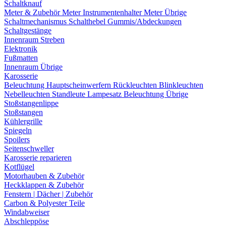
Schaltknauf
Meter & Zubehör
Meter
Instrumentenhalter
Meter Übrige
Schaltmechanismus
Schalthebel
Gummis/Abdeckungen
Schaltgestänge
Innenraum Streben
Elektronik
Fußmatten
Innenraum Übrige
Karosserie
Beleuchtung
Hauptscheinwerfern
Rückleuchten
Blinkleuchten
Nebelleuchten
Standleute
Lampesatz
Beleuchtung Übrige
Stoßstangenlippe
Stoßstangen
Kühlergrille
Spiegeln
Spoilers
Seitenschweller
Karosserie reparieren
Kotflügel
Motorhauben & Zubehör
Heckklappen & Zubehör
Fenstern | Dächer | Zubehör
Carbon & Polyester Teile
Windabweiser
Abschleppöse