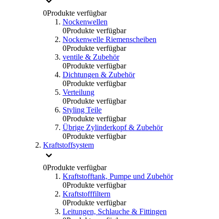
0
Produkte verfügbar
Nockenwellen
0
Produkte verfügbar
Nockenwelle Riemenscheiben
0
Produkte verfügbar
ventile & Zubehör
0
Produkte verfügbar
Dichtungen & Zubehör
0
Produkte verfügbar
Verteilung
0
Produkte verfügbar
Styling Teile
0
Produkte verfügbar
Übrige Zylinderkopf & Zubehör
0
Produkte verfügbar
Kraftstoffsystem
0
Produkte verfügbar
Kraftstofftank, Pumpe und Zubehör
0
Produkte verfügbar
Kraftstofffiltern
0
Produkte verfügbar
Leitungen, Schlauche & Fittingen