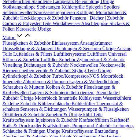
Nebelleuchten
Standleute
Lampesatz
Beleuchtung Übrige
Stoßstangenlippe
Stoßstangen
Kühlergrille
Spiegeln
Spoilers
Seitenschweller
Karosserie reparieren
Kotflügel
Motorhauben &
Zubehör
Heckklappen & Zubehör
Fenstern | Dächer | Zubehör
Carbon & Polyester Teile
Windabweiser
Abschleppöse
Stickers &
Folien
Karosserie Übrige
Motor
Flüssigkeiten & Zubehör
Einlasssystem
Ansaugkrümmer
Drosselklappe & Adapters
Dichtungen & Sensoren
Übrige Ansaug
Teile
Lufteinlass & Filters
Luftfiltersysteme
Luftfiltern
Universal
Röhren & Zubehör
Luftfilter Zubehör
Zylinderkopf & Zubehör
Verteilung
Dichtungen & Zubehör
Nockenwellen
Nockenwelle
Riemenscheiben
ventile & Zubehör
Styling Teile
Übrige
Zylinderkopf & Zubehör
Turbo/Kompressor/NOS
Motorblock
Innenteile
Zahnriemen & Pumpen
Lagern & Wellendichtring
Schrauben & Muttern
Kolben & Zubehör
Pleuelstangen &
Kurbelwellen
Lagern & Schmiermitteln
riemen | Steuerkette |
Zubehör
Übrige Moterblock Innenteile
Kühlsystem
Wasserkühlern
& kleine Zubehör
Kühlerschläuche
Kühlerlüfter
Thermostat &
schalters
Sensoren & Dichtungen
Wasserpumpen & Flüssigkeiten
Ölkühlern & Zubehör
Zubehör & Übrige kühl Teile
Kraftstoffsystem
Injektoren & Zubehör
Kraftstofffiltern
Kraftstoff
Rails & Druckregler
Kraftstofftank, Pumpe und Zubehör
Leitungen,
Schlauche & Fittingen
Übrige Kraftstoffsystem
Entzündung
Zündanlage & Zubehör
Zündkabels
Zündkerzen
Zündanlage