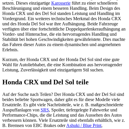
setzen. Dieses einzigartige
Karosserie
führt zu einer schnelleren
Beschleunigung und einem besseren Handling. Beim Design des
Honda CRX und des Del Sol standen Leistung und Handling im
Vordergrund. Ein weiteres technisches Merkmal des Honda CRX
und des Honda Del Sol war ihre Aufhängung. Beide Fahrzeuge
verfügten über eine fortschrittliche Doppelquerlenkeraufhängung an
Vorder- und Hinterachse, die ein hervorragendes Handling und
Stabilität bei hohen Geschwindigkeiten gewährleistete. Dies machte
das Fahren dieser Autos zu einem dynamischen und angenehmen
Erlebnis.
Kurzum, der Honda CRX und der Honda Del Sol sind eine gute
Wahl für Autoliebhaber, die eine Kombination aus hervorragender
Leistung, Zuverlässigkeit und einzigartigem Stil suchen.
Honda CRX und Del Sol teile
Auf der Suche nach Teilen? Der Honda CRX und der Del Sol sind
beides beliebte Sportwagen, daher gibt es für diese Modelle viele
Ersatzteile. Es gibt viele Nachrüstteile, wie z. B. maßgeschneiderte
Auspuffanlagen von
SRS
, Spoiler, tiefergelegte Fahrwerke und
Performance-Chips, die die Leistung und das Aussehen des Autos
verbessern können. Viele Ersatzteile sind ebenfalls erhältlich, wie z.
B. Bremsen von EBC Brakes oder
Ashuki / Blue Print
,