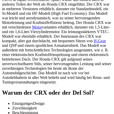
anderen Teilen der Welt als Honda CRX eingeführt. Der CRX war
in mehreren Versionen erhältlich, darunter ein Standardmodell, ein
Si-Modell und ein HF-Modell (High Fuel Economy). Das Modell
war leicht und aerodynamisch, was zu seiner hervorragenden
Motorleistung und Kraftstoffeffizienz beitrug. Der Honda CRX war
mit verschiedenen
Motor
varianten erhältlich, darunter ein 1,5-Liter-
und ein 1,6-Liter-Vierzylindermotor. Ein leistungsstärkeres VTEC-
Modell war ebenfalls erhältlich. Der Innenraum des CRX war
kompakt, aber gut durchdacht, mit bequemen Sitzen von
H-Gear
und QSP und einem sportlichen Armaturenbrett. Das Modell war
außerdem mit fortschrittlichen Technologien ausgestattet, wie z. B.
einer elektronischen Kraftstoffeinspritzung und einem elektronisch
betriebenen Dach. Der Honda CRX gilt aufgrund seines
unverwechselbaren Stils, seiner hervorragenden Leistung und seiner
zuverlässigen Technologien bis heute als Ikone der
Automobilgeschichte. Das Modell ist nach wie vor bei
Autoliebhabern in aller Welt beliebt und wird häufig bei Renn- und
Tuningveranstaltungen eingesetzt.
Warum der CRX oder der Del Sol?
EinzigartigesDesign
Zuverlässigkeit
Beschleunigung