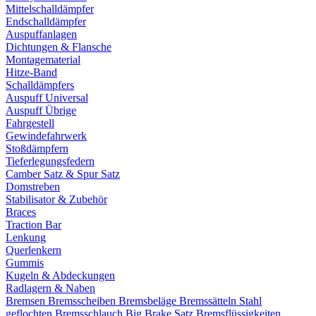
Mittelschalldämpfer
Endschalldämpfer
Auspuffanlagen
Dichtungen & Flansche
Montagematerial
Hitze-Band
Schalldämpfers
Auspuff Universal
Auspuff Übrige
Fahrgestell
Gewindefahrwerk
Stoßdämpfern
Tieferlegungsfedern
Camber Satz & Spur Satz
Domstreben
Stabilisator & Zubehör
Braces
Traction Bar
Lenkung
Querlenkern
Gummis
Kugeln & Abdeckungen
Radlagern & Naben
Bremsen
Bremsscheiben
Bremsbeläge
Bremssätteln
Stahl
geflochten Bremsschlauch
Big Brake Satz
Bremsflüssigkeiten