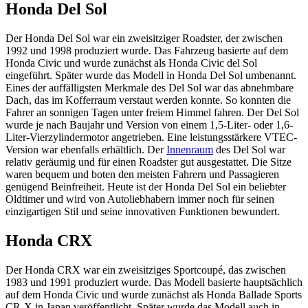
Honda Del Sol
Der Honda Del Sol war ein zweisitziger Roadster, der zwischen
1992 und 1998 produziert wurde. Das Fahrzeug basierte auf dem
Honda Civic und wurde zunächst als Honda Civic del Sol
eingeführt. Später wurde das Modell in Honda Del Sol umbenannt.
Eines der auffälligsten Merkmale des Del Sol war das abnehmbare
Dach, das im Kofferraum verstaut werden konnte. So konnten die
Fahrer an sonnigen Tagen unter freiem Himmel fahren. Der Del Sol
wurde je nach Baujahr und Version von einem 1,5-Liter- oder 1,6-
Liter-Vierzylindermotor angetrieben. Eine leistungsstärkere VTEC-
Version war ebenfalls erhältlich. Der
Innenraum
des Del Sol war
relativ geräumig und für einen Roadster gut ausgestattet. Die Sitze
waren bequem und boten den meisten Fahrern und Passagieren
genügend Beinfreiheit. Heute ist der Honda Del Sol ein beliebter
Oldtimer und wird von Autoliebhabern immer noch für seinen
einzigartigen Stil und seine innovativen Funktionen bewundert.
Honda CRX
Der Honda CRX war ein zweisitziges Sportcoupé, das zwischen
1983 und 1991 produziert wurde. Das Modell basierte hauptsächlich
auf dem Honda Civic und wurde zunächst als Honda Ballade Sports
CR-X in Japan veröffentlicht. Später wurde das Modell auch in