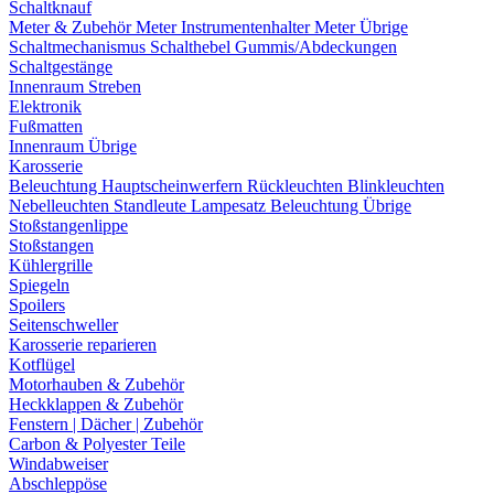
Schaltknauf
Meter & Zubehör
Meter
Instrumentenhalter
Meter Übrige
Schaltmechanismus
Schalthebel
Gummis/Abdeckungen
Schaltgestänge
Innenraum Streben
Elektronik
Fußmatten
Innenraum Übrige
Karosserie
Beleuchtung
Hauptscheinwerfern
Rückleuchten
Blinkleuchten
Nebelleuchten
Standleute
Lampesatz
Beleuchtung Übrige
Stoßstangenlippe
Stoßstangen
Kühlergrille
Spiegeln
Spoilers
Seitenschweller
Karosserie reparieren
Kotflügel
Motorhauben & Zubehör
Heckklappen & Zubehör
Fenstern | Dächer | Zubehör
Carbon & Polyester Teile
Windabweiser
Abschleppöse