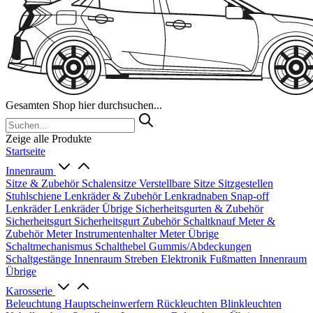
Gesamten Shop hier durchsuchen...
Zeige alle Produkte
Startseite
Innenraum
Sitze & Zubehör
Schalensitze
Verstellbare Sitze
Sitzgestellen
Stuhlschiene
Lenkräder & Zubehör
Lenkradnaben
Snap-off
Lenkräder
Lenkräder Übrige
Sicherheitsgurten & Zubehör
Sicherheitsgurt
Sicherheitsgurt Zubehör
Schaltknauf
Meter &
Zubehör
Meter
Instrumentenhalter
Meter Übrige
Schaltmechanismus
Schalthebel
Gummis/Abdeckungen
Schaltgestänge
Innenraum Streben
Elektronik
Fußmatten
Innenraum
Übrige
Karosserie
Beleuchtung
Hauptscheinwerfern
Rückleuchten
Blinkleuchten