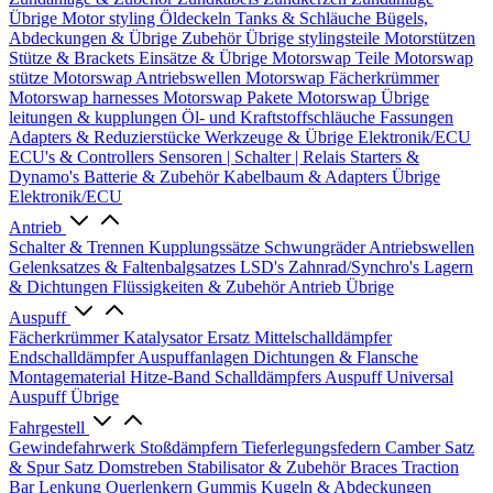
Übrige
Motor styling
Öldeckeln
Tanks & Schläuche
Bügels,
Abdeckungen & Übrige Zubehör
Übrige stylingsteile
Motorstützen
Stütze & Brackets
Einsätze & Übrige
Motorswap Teile
Motorswap
stütze
Motorswap Antriebswellen
Motorswap Fächerkrümmer
Motorswap harnesses
Motorswap Pakete
Motorswap Übrige
leitungen & kupplungen
Öl- und Kraftstoffschläuche
Fassungen
Adapters & Reduzierstücke
Werkzeuge & Übrige
Elektronik/ECU
ECU's & Controllers
Sensoren | Schalter | Relais
Starters &
Dynamo's
Batterie & Zubehör
Kabelbaum & Adapters
Übrige
Elektronik/ECU
Antrieb
Schalter & Trennen
Kupplungssätze
Schwungräder
Antriebswellen
Gelenksatzes & Faltenbalgsatzes
LSD's
Zahnrad/Synchro's
Lagern
& Dichtungen
Flüssigkeiten & Zubehör
Antrieb Übrige
Auspuff
Fächerkrümmer
Katalysator Ersatz
Mittelschalldämpfer
Endschalldämpfer
Auspuffanlagen
Dichtungen & Flansche
Montagematerial
Hitze-Band
Schalldämpfers
Auspuff Universal
Auspuff Übrige
Fahrgestell
Gewindefahrwerk
Stoßdämpfern
Tieferlegungsfedern
Camber Satz
& Spur Satz
Domstreben
Stabilisator & Zubehör
Braces
Traction
Bar
Lenkung
Querlenkern
Gummis
Kugeln & Abdeckungen