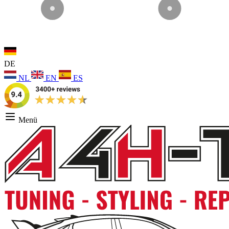
DE
NL
EN
ES
Menü