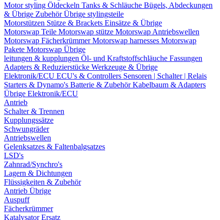
Motor styling
Öldeckeln
Tanks & Schläuche
Bügels, Abdeckungen
& Übrige Zubehör
Übrige stylingsteile
Motorstützen
Stütze & Brackets
Einsätze & Übrige
Motorswap Teile
Motorswap stütze
Motorswap Antriebswellen
Motorswap Fächerkrümmer
Motorswap harnesses
Motorswap
Pakete
Motorswap Übrige
leitungen & kupplungen
Öl- und Kraftstoffschläuche
Fassungen
Adapters & Reduzierstücke
Werkzeuge & Übrige
Elektronik/ECU
ECU's & Controllers
Sensoren | Schalter | Relais
Starters & Dynamo's
Batterie & Zubehör
Kabelbaum & Adapters
Übrige Elektronik/ECU
Antrieb
Schalter & Trennen
Kupplungssätze
Schwungräder
Antriebswellen
Gelenksatzes & Faltenbalgsatzes
LSD's
Zahnrad/Synchro's
Lagern & Dichtungen
Flüssigkeiten & Zubehör
Antrieb Übrige
Auspuff
Fächerkrümmer
Katalysator Ersatz