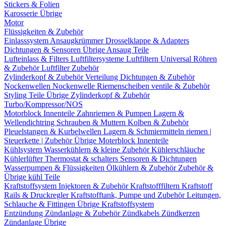
Stickers & Folien
Karosserie Übrige
Motor
Flüssigkeiten & Zubehör
Einlasssystem
Ansaugkrümmer
Drosselklappe & Adapters
Dichtungen & Sensoren
Übrige Ansaug Teile
Lufteinlass & Filters
Luftfiltersysteme
Luftfiltern
Universal Röhren
& Zubehör
Luftfilter Zubehör
Zylinderkopf & Zubehör
Verteilung
Dichtungen & Zubehör
Nockenwellen
Nockenwelle Riemenscheiben
ventile & Zubehör
Styling Teile
Übrige Zylinderkopf & Zubehör
Turbo/Kompressor/NOS
Motorblock Innenteile
Zahnriemen & Pumpen
Lagern &
Wellendichtring
Schrauben & Muttern
Kolben & Zubehör
Pleuelstangen & Kurbelwellen
Lagern & Schmiermitteln
riemen |
Steuerkette | Zubehör
Übrige Moterblock Innenteile
Kühlsystem
Wasserkühlern & kleine Zubehör
Kühlerschläuche
Kühlerlüfter
Thermostat & schalters
Sensoren & Dichtungen
Wasserpumpen & Flüssigkeiten
Ölkühlern & Zubehör
Zubehör &
Übrige kühl Teile
Kraftstoffsystem
Injektoren & Zubehör
Kraftstofffiltern
Kraftstoff
Rails & Druckregler
Kraftstofftank, Pumpe und Zubehör
Leitungen,
Schlauche & Fittingen
Übrige Kraftstoffsystem
Entzündung
Zündanlage & Zubehör
Zündkabels
Zündkerzen
Zündanlage Übrige