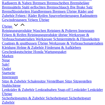
Radlagern & Naben
Bremsen
Bremsscheiben
Bremsbeläge
Bremssätteln
Stahl geflochten Bremsschlauch
Big Brake Satz
Bremsflüssigkeiten
Handbremsen
Bremsen Übrige
Räder und
Zubehör
Felgen | Räder
Reifen
Spurverbreiterungen
Radmuttern
Gewindestangen
Velgen Übrige
Übrige
Reinigungsprodukte
Waschen
Reinigen & Polieren
Innenraum
Felgen & Reifen
Reinigungsprodukte übrige
Werkzeuge &
Verbrauchsmaterialien
Werkzeuge
Schmiermitteln & Flüssigkeiten
Coatings & spuitbussen
Übrige Werkzeuge & Verbrauchsmaterialien
Kleidung
Helme & Zubehör
Förderung & Aufklebers
Geschenkgutscheine
Honda Wartungspaket
Marken
Neue
Sale!
Outlet
Startseite
Innenraum
Sitze & Zubehör
Schalensitze
Verstellbare Sitze
Sitzgestellen
Stuhlschiene
Lenkräder & Zubehör
Lenkradnaben
Snap-off
Lenkräder
Lenkräder
Übrige
Sicherheitsgurten & Zubehör
Sicherheitsgurt
Sicherheitsgurt
Zubehör