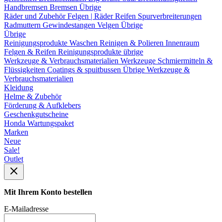
Handbremsen
Bremsen Übrige
Räder und Zubehör
Felgen | Räder
Reifen
Spurverbreiterungen
Radmuttern
Gewindestangen
Velgen Übrige
Übrige
Reinigungsprodukte
Waschen
Reinigen & Polieren
Innenraum
Felgen & Reifen
Reinigungsprodukte übrige
Werkzeuge & Verbrauchsmaterialien
Werkzeuge
Schmiermitteln &
Flüssigkeiten
Coatings & spuitbussen
Übrige Werkzeuge &
Verbrauchsmaterialien
Kleidung
Helme & Zubehör
Förderung & Aufklebers
Geschenkgutscheine
Honda Wartungspaket
Marken
Neue
Sale!
Outlet
Mit Ihrem Konto bestellen
E-Mailadresse