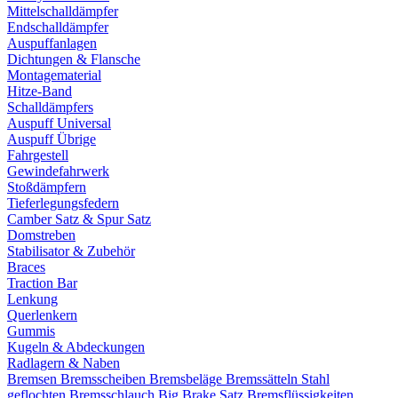
Mittelschalldämpfer
Endschalldämpfer
Auspuffanlagen
Dichtungen & Flansche
Montagematerial
Hitze-Band
Schalldämpfers
Auspuff Universal
Auspuff Übrige
Fahrgestell
Gewindefahrwerk
Stoßdämpfern
Tieferlegungsfedern
Camber Satz & Spur Satz
Domstreben
Stabilisator & Zubehör
Braces
Traction Bar
Lenkung
Querlenkern
Gummis
Kugeln & Abdeckungen
Radlagern & Naben
Bremsen
Bremsscheiben
Bremsbeläge
Bremssätteln
Stahl
geflochten Bremsschlauch
Big Brake Satz
Bremsflüssigkeiten