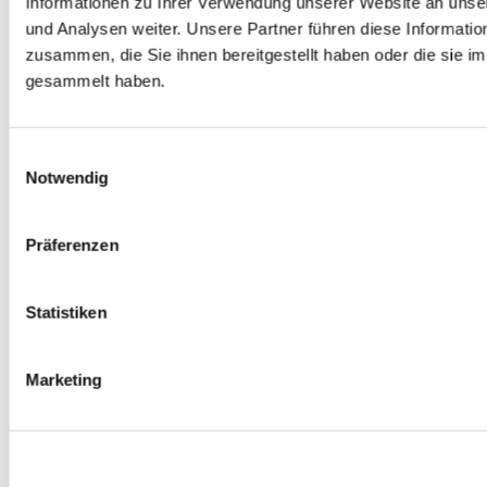
Informationen zu Ihrer Verwendung unserer Website an unse
Spurverbreiterungen
und Analysen weiter. Unsere Partner führen diese Informati
0
Produkte verfügbar
zusammen, die Sie ihnen bereitgestellt haben oder die sie 
Radmuttern
0
Produkte verfügbar
gesammelt haben.
Gewindestangen
0
Produkte verfügbar
Velgen Übrige
0
Produkte verfügbar
Einwilligungsauswahl
Felgen | Räder
Notwendig
0
Produkte verfügbar
Reifen
0
Produkte verfügbar
Präferenzen
Bremsen
0
Produkte verfügbar
Statistiken
Bremsscheiben
0
Produkte verfügbar
Bremsbeläge
Marketing
0
Produkte verfügbar
Bremssätteln
0
Produkte verfügbar
Stahl geflochten Bremsschlauch
0
Produkte verfügbar
Big Brake Satz