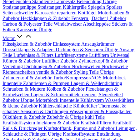
Nebelleuchten
Standleute
Lampesatz
Beleuchtung Übrige
Stoßstangenlippe
Stoßstangen
Kühlergrille
Spiegeln
Spoilers
Seitenschweller
Karosserie reparieren
Kotflügel
Motorhauben &
Zubehör
Heckklappen & Zubehör
Fenstern | Dächer | Zubehör
Carbon & Polyester Teile
Windabweiser
Abschleppöse
Stickers &
Folien
Karosserie Übrige
Motor
Flüssigkeiten & Zubehör
Einlasssystem
Ansaugkrümmer
Drosselklappe & Adapters
Dichtungen & Sensoren
Übrige Ansaug
Teile
Lufteinlass & Filters
Luftfiltersysteme
Luftfiltern
Universal
Röhren & Zubehör
Luftfilter Zubehör
Zylinderkopf & Zubehör
Verteilung
Dichtungen & Zubehör
Nockenwellen
Nockenwelle
Riemenscheiben
ventile & Zubehör
Styling Teile
Übrige
Zylinderkopf & Zubehör
Turbo/Kompressor/NOS
Motorblock
Innenteile
Zahnriemen & Pumpen
Lagern & Wellendichtring
Schrauben & Muttern
Kolben & Zubehör
Pleuelstangen &
Kurbelwellen
Lagern & Schmiermitteln
riemen | Steuerkette |
Zubehör
Übrige Moterblock Innenteile
Kühlsystem
Wasserkühlern
& kleine Zubehör
Kühlerschläuche
Kühlerlüfter
Thermostat &
schalters
Sensoren & Dichtungen
Wasserpumpen & Flüssigkeiten
Ölkühlern & Zubehör
Zubehör & Übrige kühl Teile
Kraftstoffsystem
Injektoren & Zubehör
Kraftstofffiltern
Kraftstoff
Rails & Druckregler
Kraftstofftank, Pumpe und Zubehör
Leitungen,
Schlauche & Fittingen
Übrige Kraftstoffsystem
Entzündung
Zündanlage & Zubehör
Zündkabels
Zündkerzen
Zündanlage