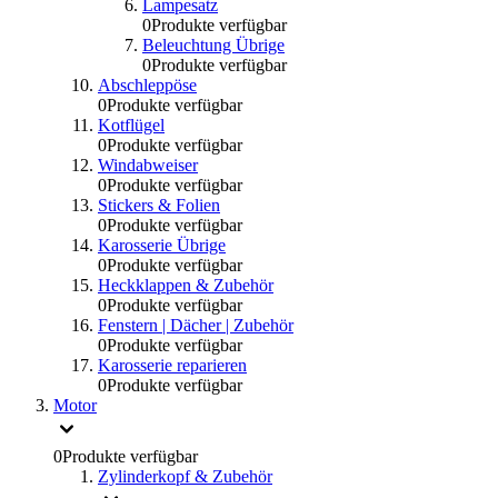
Lampesatz
0
Produkte verfügbar
Beleuchtung Übrige
0
Produkte verfügbar
Abschleppöse
0
Produkte verfügbar
Kotflügel
0
Produkte verfügbar
Windabweiser
0
Produkte verfügbar
Stickers & Folien
0
Produkte verfügbar
Karosserie Übrige
0
Produkte verfügbar
Heckklappen & Zubehör
0
Produkte verfügbar
Fenstern | Dächer | Zubehör
0
Produkte verfügbar
Karosserie reparieren
0
Produkte verfügbar
Motor
0
Produkte verfügbar
Zylinderkopf & Zubehör