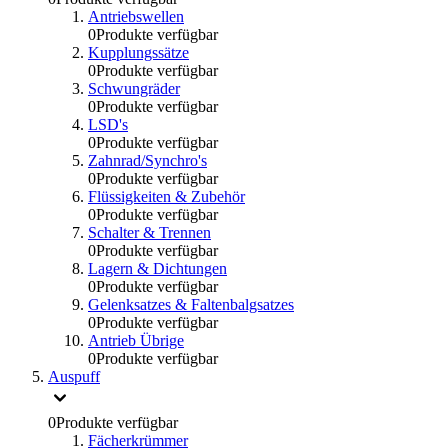
Antriebswellen
0
Produkte verfügbar
Kupplungssätze
0
Produkte verfügbar
Schwungräder
0
Produkte verfügbar
LSD's
0
Produkte verfügbar
Zahnrad/Synchro's
0
Produkte verfügbar
Flüssigkeiten & Zubehör
0
Produkte verfügbar
Schalter & Trennen
0
Produkte verfügbar
Lagern & Dichtungen
0
Produkte verfügbar
Gelenksatzes & Faltenbalgsatzes
0
Produkte verfügbar
Antrieb Übrige
0
Produkte verfügbar
Auspuff
0
Produkte verfügbar
Fächerkrümmer