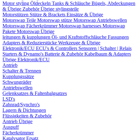
Motor styling
Öldeckeln
Tanks & Schläuche
Bügels, Abdeckungen
& Übrige Zubehör
Übrige stylingsteile
Motorstützen
Stütze & Brackets
Einsätze & Übrige
Motorswap Teile
Motorswap stütze
Motorswap Antriebswellen
Motorswap Fächerkrümmer
Motorswap harnesses
Motorswap
Pakete
Motorswap Übrige
leitungen & kupplungen
Öl- und Kraftstoffschläuche
Fassungen
Adapters & Reduzierstücke
Werkzeuge & Übrige
Elektronik/ECU
ECU's & Controllers
Sensoren | Schalter | Relais
Starters & Dynamo's
Batterie & Zubehör
Kabelbaum & Adapters
Übrige Elektronik/ECU
Antrieb
Schalter & Trennen
Kupplungssätze
Schwungräder
Antriebswellen
Gelenksatzes & Faltenbalgsatzes
LSD's
Zahnrad/Synchro's
Lagern & Dichtungen
Flüssigkeiten & Zubehör
Antrieb Übrige
Auspuff
Fächerkrümmer
Katalysator Ersatz