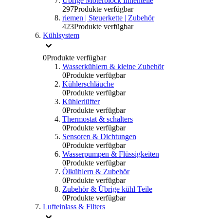
Übrige Moterblock Innenteile
297
Produkte verfügbar
riemen | Steuerkette | Zubehör
423
Produkte verfügbar
Kühlsystem
0
Produkte verfügbar
Wasserkühlern & kleine Zubehör
0
Produkte verfügbar
Kühlerschläuche
0
Produkte verfügbar
Kühlerlüfter
0
Produkte verfügbar
Thermostat & schalters
0
Produkte verfügbar
Sensoren & Dichtungen
0
Produkte verfügbar
Wasserpumpen & Flüssigkeiten
0
Produkte verfügbar
Ölkühlern & Zubehör
0
Produkte verfügbar
Zubehör & Übrige kühl Teile
0
Produkte verfügbar
Lufteinlass & Filters