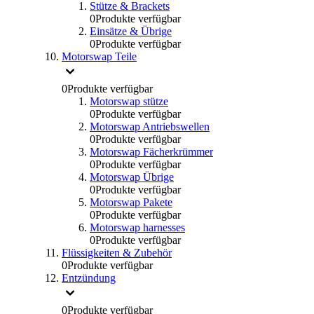
Stütze & Brackets
0
Produkte verfügbar
Einsätze & Übrige
0
Produkte verfügbar
Motorswap Teile
0
Produkte verfügbar
Motorswap stütze
0
Produkte verfügbar
Motorswap Antriebswellen
0
Produkte verfügbar
Motorswap Fächerkrümmer
0
Produkte verfügbar
Motorswap Übrige
0
Produkte verfügbar
Motorswap Pakete
0
Produkte verfügbar
Motorswap harnesses
0
Produkte verfügbar
Flüssigkeiten & Zubehör
0
Produkte verfügbar
Entzündung
0
Produkte verfügbar