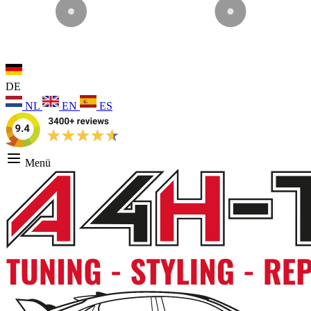
DE
NL
EN
ES
Menü