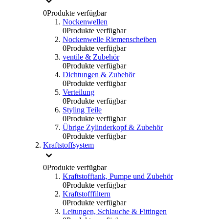
0
Produkte verfügbar
Nockenwellen
0
Produkte verfügbar
Nockenwelle Riemenscheiben
0
Produkte verfügbar
ventile & Zubehör
0
Produkte verfügbar
Dichtungen & Zubehör
0
Produkte verfügbar
Verteilung
0
Produkte verfügbar
Styling Teile
0
Produkte verfügbar
Übrige Zylinderkopf & Zubehör
0
Produkte verfügbar
Kraftstoffsystem
0
Produkte verfügbar
Kraftstofftank, Pumpe und Zubehör
0
Produkte verfügbar
Kraftstofffiltern
0
Produkte verfügbar
Leitungen, Schlauche & Fittingen