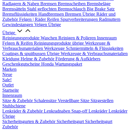
Radlagern & Naben
Bremsen
Bremsscheiben
Bremsbeläge
Bremssätteln
Stahl geflochten Bremsschlauch
Big Brake Satz
Bremsflüssigkeiten
Handbremsen
Bremsen Übrige
Räder und
Zubehör
Felgen | Räder
Reifen
Spurverbreiterungen
Radmuttern
Gewindestangen
Velgen Übrige
Übrige
Reinigungsprodukte
Waschen
Reinigen & Polieren
Innenraum
Felgen & Reifen
Reinigungsprodukte übrige
Werkzeuge &
Verbrauchsmaterialien
Werkzeuge
Schmiermitteln & Flüssigkeiten
Coatings & spuitbussen
Übrige Werkzeuge & Verbrauchsmaterialien
Kleidung
Helme & Zubehör
Förderung & Aufklebers
Geschenkgutscheine
Honda Wartungspaket
Marken
Neue
Sale!
Outlet
Startseite
Innenraum
Sitze & Zubehör
Schalensitze
Verstellbare Sitze
Sitzgestellen
Stuhlschiene
Lenkräder & Zubehör
Lenkradnaben
Snap-off
Lenkräder
Lenkräder
Übrige
Sicherheitsgurten & Zubehör
Sicherheitsgurt
Sicherheitsgurt
Zubehör