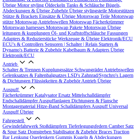
Übrige
Motor styling
Öldeckeln
Tanks & Schläuche
Bügels,
Abdeckungen & Übrige Zubehör
Übrige stylingsteile
Motorstützen
Stütze & Brackets
Einsätze & Übrige
Motorswap Teile
Motorswap
stütze
Motorswap Antriebswellen
Motorswap Fächerkrümmer
Motorswap harnesses
Motorswap Pakete
Motorswap Übrige
leitungen & kupplungen
Öl- und Kraftstoffschläuche
Fassungen
Adapters & Reduzierstücke
Werkzeuge & Übrige
Elektronik/ECU
ECU's & Controllers
Sensoren | Schalter | Relais
Starters &
Dynamo's
Batterie & Zubehör
Kabelbaum & Adapters
Übrige
Elektronik/ECU
Antrieb
Schalter & Trennen
Kupplungssätze
Schwungräder
Antriebswellen
Gelenksatzes & Faltenbalgsatzes
LSD's
Zahnrad/Synchro's
Lagern
& Dichtungen
Flüssigkeiten & Zubehör
Antrieb Übrige
Auspuff
Fächerkrümmer
Katalysator Ersatz
Mittelschalldämpfer
Endschalldämpfer
Auspuffanlagen
Dichtungen & Flansche
Montagematerial
Hitze-Band
Schalldämpfers
Auspuff Universal
Auspuff Übrige
Fahrgestell
Gewindefahrwerk
Stoßdämpfern
Tieferlegungsfedern
Camber Satz
& Spur Satz
Domstreben
Stabilisator & Zubehör
Braces
Traction
Bar
Lenkung
Querlenkern
Gummis
Kugeln & Abdeckungen