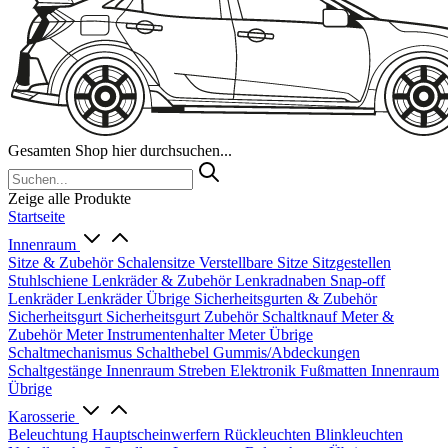
Gesamten Shop hier durchsuchen...
Zeige alle Produkte
Startseite
Innenraum
Sitze & Zubehör
Schalensitze
Verstellbare Sitze
Sitzgestellen
Stuhlschiene
Lenkräder & Zubehör
Lenkradnaben
Snap-off
Lenkräder
Lenkräder Übrige
Sicherheitsgurten & Zubehör
Sicherheitsgurt
Sicherheitsgurt Zubehör
Schaltknauf
Meter &
Zubehör
Meter
Instrumentenhalter
Meter Übrige
Schaltmechanismus
Schalthebel
Gummis/Abdeckungen
Schaltgestänge
Innenraum Streben
Elektronik
Fußmatten
Innenraum
Übrige
Karosserie
Beleuchtung
Hauptscheinwerfern
Rückleuchten
Blinkleuchten