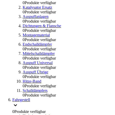
0
Produkte verfügbar
Katalysator Ersatz
0
Produkte verfügbar
Auspuffanlagen
0
Produkte verfügbar
Dichtungen & Flansche
0
Produkte verfügbar
Montagematerial
0
Produkte verfügbar
Endschalldämpfer
0
Produkte verfügbar
Mittelschalldämpfer
0
Produkte verfügbar
Auspuff Universal
0
Produkte verfügbar
Auspuff Übrige
0
Produkte verfügbar
Hitze-Band
0
Produkte verfügbar
Schalldämpfers
0
Produkte verfügbar
Fahrgestell
0
Produkte verfügbar