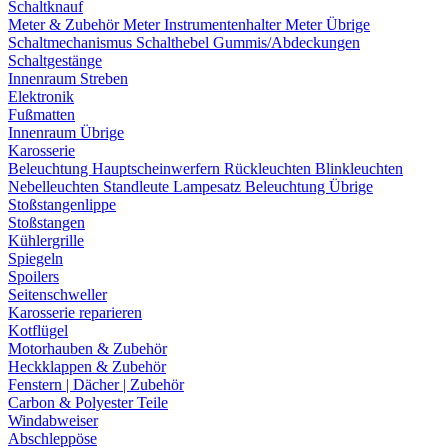
Schaltknauf
Meter & Zubehör
Meter
Instrumentenhalter
Meter Übrige
Schaltmechanismus
Schalthebel
Gummis/Abdeckungen
Schaltgestänge
Innenraum Streben
Elektronik
Fußmatten
Innenraum Übrige
Karosserie
Beleuchtung
Hauptscheinwerfern
Rückleuchten
Blinkleuchten
Nebelleuchten
Standleute
Lampesatz
Beleuchtung Übrige
Stoßstangenlippe
Stoßstangen
Kühlergrille
Spiegeln
Spoilers
Seitenschweller
Karosserie reparieren
Kotflügel
Motorhauben & Zubehör
Heckklappen & Zubehör
Fenstern | Dächer | Zubehör
Carbon & Polyester Teile
Windabweiser
Abschleppöse