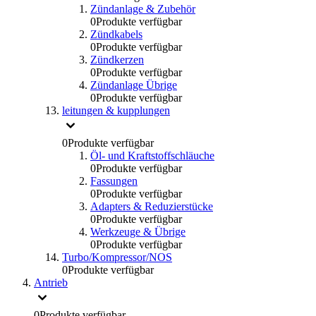
Zündanlage & Zubehör
0
Produkte verfügbar
Zündkabels
0
Produkte verfügbar
Zündkerzen
0
Produkte verfügbar
Zündanlage Übrige
0
Produkte verfügbar
leitungen & kupplungen
0
Produkte verfügbar
Öl- und Kraftstoffschläuche
0
Produkte verfügbar
Fassungen
0
Produkte verfügbar
Adapters & Reduzierstücke
0
Produkte verfügbar
Werkzeuge & Übrige
0
Produkte verfügbar
Turbo/Kompressor/NOS
0
Produkte verfügbar
Antrieb
0
Produkte verfügbar