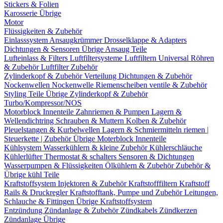
Stickers & Folien
Karosserie Übrige
Motor
Flüssigkeiten & Zubehör
Einlasssystem
Ansaugkrümmer
Drosselklappe & Adapters
Dichtungen & Sensoren
Übrige Ansaug Teile
Lufteinlass & Filters
Luftfiltersysteme
Luftfiltern
Universal Röhren
& Zubehör
Luftfilter Zubehör
Zylinderkopf & Zubehör
Verteilung
Dichtungen & Zubehör
Nockenwellen
Nockenwelle Riemenscheiben
ventile & Zubehör
Styling Teile
Übrige Zylinderkopf & Zubehör
Turbo/Kompressor/NOS
Motorblock Innenteile
Zahnriemen & Pumpen
Lagern &
Wellendichtring
Schrauben & Muttern
Kolben & Zubehör
Pleuelstangen & Kurbelwellen
Lagern & Schmiermitteln
riemen |
Steuerkette | Zubehör
Übrige Moterblock Innenteile
Kühlsystem
Wasserkühlern & kleine Zubehör
Kühlerschläuche
Kühlerlüfter
Thermostat & schalters
Sensoren & Dichtungen
Wasserpumpen & Flüssigkeiten
Ölkühlern & Zubehör
Zubehör &
Übrige kühl Teile
Kraftstoffsystem
Injektoren & Zubehör
Kraftstofffiltern
Kraftstoff
Rails & Druckregler
Kraftstofftank, Pumpe und Zubehör
Leitungen,
Schlauche & Fittingen
Übrige Kraftstoffsystem
Entzündung
Zündanlage & Zubehör
Zündkabels
Zündkerzen
Zündanlage Übrige