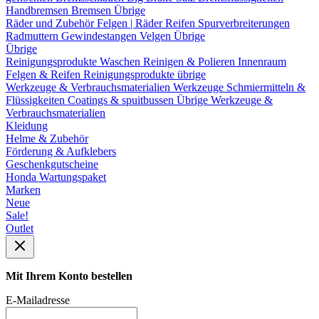
Handbremsen
Bremsen Übrige
Räder und Zubehör
Felgen | Räder
Reifen
Spurverbreiterungen
Radmuttern
Gewindestangen
Velgen Übrige
Übrige
Reinigungsprodukte
Waschen
Reinigen & Polieren
Innenraum
Felgen & Reifen
Reinigungsprodukte übrige
Werkzeuge & Verbrauchsmaterialien
Werkzeuge
Schmiermitteln &
Flüssigkeiten
Coatings & spuitbussen
Übrige Werkzeuge &
Verbrauchsmaterialien
Kleidung
Helme & Zubehör
Förderung & Aufklebers
Geschenkgutscheine
Honda Wartungspaket
Marken
Neue
Sale!
Outlet
Mit Ihrem Konto bestellen
E-Mailadresse