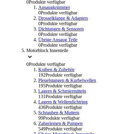
0
Produkte verfügbar
Ansaugkrümmer
0
Produkte verfügbar
Drosselklappe & Adapters
0
Produkte verfügbar
Dichtungen & Sensoren
0
Produkte verfügbar
Übrige Ansaug Teile
0
Produkte verfügbar
Motorblock Innenteile
0
Produkte verfügbar
Kolben & Zubehör
192
Produkte verfügbar
Pleuelstangen & Kurbelwellen
195
Produkte verfügbar
Lagern & Schmiermitteln
131
Produkte verfügbar
Lagern & Wellendichtring
436
Produkte verfügbar
Schrauben & Muttern
99
Produkte verfügbar
Zahnriemen & Pumpen
549
Produkte verfügbar