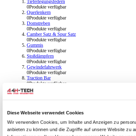
Tieferlegungsfedern
0
Produkte verfügbar
Querlenkern
0
Produkte verfügbar
Domstreben
0
Produkte verfügbar
Camber Satz & Spur Satz
0
Produkte verfügbar
Gummis
0
Produkte verfügbar
Stoßdämpfern
0
Produkte verfügbar
Gewindefahrwerk
0
Produkte verfügbar
Traction Bar
0
Produkte verfügbar
Stabilisator & Zubehör
0
Produkte verfügbar
Kugeln & Abdeckungen
0
Produkte verfügbar
Radlagern & Naben
Diese Webseite verwendet Cookies
0
Produkte verfügbar
Räder und Zubehör
Wir verwenden Cookies, um Inhalte und Anzeigen zu personal
anbieten zu können und die Zugriffe auf unsere Website zu 
0
Produkte verfügbar