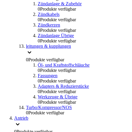
Zündanlage & Zubehör
0
Produkte verfügbar
Zündkabels
0
Produkte verfügbar
Zündkerzen
0
Produkte verfügbar
Zündanlage Übrige
0
Produkte verfügbar
leitungen & kupplungen
0
Produkte verfügbar
Öl- und Kraftstoffschläuche
0
Produkte verfügbar
Fassungen
0
Produkte verfügbar
Adapters & Reduzierstücke
0
Produkte verfügbar
Werkzeuge & Übrige
0
Produkte verfügbar
Turbo/Kompressor/NOS
0
Produkte verfügbar
Antrieb
0
Produkte verfügbar