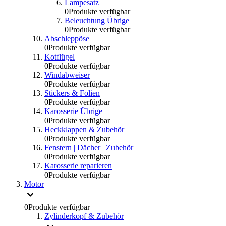
Lampesatz
0
Produkte verfügbar
Beleuchtung Übrige
0
Produkte verfügbar
Abschleppöse
0
Produkte verfügbar
Kotflügel
0
Produkte verfügbar
Windabweiser
0
Produkte verfügbar
Stickers & Folien
0
Produkte verfügbar
Karosserie Übrige
0
Produkte verfügbar
Heckklappen & Zubehör
0
Produkte verfügbar
Fenstern | Dächer | Zubehör
0
Produkte verfügbar
Karosserie reparieren
0
Produkte verfügbar
Motor
0
Produkte verfügbar
Zylinderkopf & Zubehör