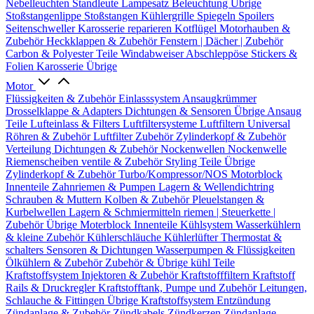
Nebelleuchten
Standleute
Lampesatz
Beleuchtung Übrige
Stoßstangenlippe
Stoßstangen
Kühlergrille
Spiegeln
Spoilers
Seitenschweller
Karosserie reparieren
Kotflügel
Motorhauben &
Zubehör
Heckklappen & Zubehör
Fenstern | Dächer | Zubehör
Carbon & Polyester Teile
Windabweiser
Abschleppöse
Stickers &
Folien
Karosserie Übrige
Motor
Flüssigkeiten & Zubehör
Einlasssystem
Ansaugkrümmer
Drosselklappe & Adapters
Dichtungen & Sensoren
Übrige Ansaug
Teile
Lufteinlass & Filters
Luftfiltersysteme
Luftfiltern
Universal
Röhren & Zubehör
Luftfilter Zubehör
Zylinderkopf & Zubehör
Verteilung
Dichtungen & Zubehör
Nockenwellen
Nockenwelle
Riemenscheiben
ventile & Zubehör
Styling Teile
Übrige
Zylinderkopf & Zubehör
Turbo/Kompressor/NOS
Motorblock
Innenteile
Zahnriemen & Pumpen
Lagern & Wellendichtring
Schrauben & Muttern
Kolben & Zubehör
Pleuelstangen &
Kurbelwellen
Lagern & Schmiermitteln
riemen | Steuerkette |
Zubehör
Übrige Moterblock Innenteile
Kühlsystem
Wasserkühlern
& kleine Zubehör
Kühlerschläuche
Kühlerlüfter
Thermostat &
schalters
Sensoren & Dichtungen
Wasserpumpen & Flüssigkeiten
Ölkühlern & Zubehör
Zubehör & Übrige kühl Teile
Kraftstoffsystem
Injektoren & Zubehör
Kraftstofffiltern
Kraftstoff
Rails & Druckregler
Kraftstofftank, Pumpe und Zubehör
Leitungen,
Schlauche & Fittingen
Übrige Kraftstoffsystem
Entzündung
Zündanlage & Zubehör
Zündkabels
Zündkerzen
Zündanlage