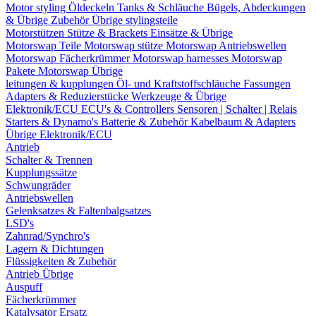
Motor styling
Öldeckeln
Tanks & Schläuche
Bügels, Abdeckungen
& Übrige Zubehör
Übrige stylingsteile
Motorstützen
Stütze & Brackets
Einsätze & Übrige
Motorswap Teile
Motorswap stütze
Motorswap Antriebswellen
Motorswap Fächerkrümmer
Motorswap harnesses
Motorswap
Pakete
Motorswap Übrige
leitungen & kupplungen
Öl- und Kraftstoffschläuche
Fassungen
Adapters & Reduzierstücke
Werkzeuge & Übrige
Elektronik/ECU
ECU's & Controllers
Sensoren | Schalter | Relais
Starters & Dynamo's
Batterie & Zubehör
Kabelbaum & Adapters
Übrige Elektronik/ECU
Antrieb
Schalter & Trennen
Kupplungssätze
Schwungräder
Antriebswellen
Gelenksatzes & Faltenbalgsatzes
LSD's
Zahnrad/Synchro's
Lagern & Dichtungen
Flüssigkeiten & Zubehör
Antrieb Übrige
Auspuff
Fächerkrümmer
Katalysator Ersatz