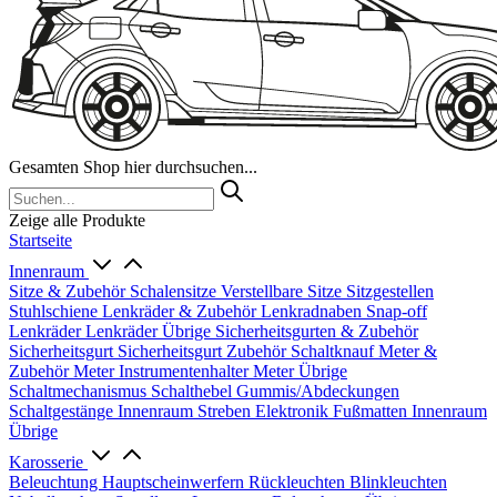
Gesamten Shop hier durchsuchen...
Zeige alle Produkte
Startseite
Innenraum
Sitze & Zubehör
Schalensitze
Verstellbare Sitze
Sitzgestellen
Stuhlschiene
Lenkräder & Zubehör
Lenkradnaben
Snap-off
Lenkräder
Lenkräder Übrige
Sicherheitsgurten & Zubehör
Sicherheitsgurt
Sicherheitsgurt Zubehör
Schaltknauf
Meter &
Zubehör
Meter
Instrumentenhalter
Meter Übrige
Schaltmechanismus
Schalthebel
Gummis/Abdeckungen
Schaltgestänge
Innenraum Streben
Elektronik
Fußmatten
Innenraum
Übrige
Karosserie
Beleuchtung
Hauptscheinwerfern
Rückleuchten
Blinkleuchten