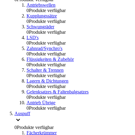
Antriebswellen
0
Produkte verfügbar
Kupplungssätze
0
Produkte verfügbar
Schwungräder
0
Produkte verfügbar
LSD's
0
Produkte verfügbar
Zahnrad/Synchro's
0
Produkte verfügbar
Flüssigkeiten & Zubehör
0
Produkte verfügbar
Schalter & Trennen
0
Produkte verfügbar
Lagern & Dichtungen
0
Produkte verfügbar
Gelenksatzes & Faltenbalgsatzes
0
Produkte verfügbar
Antrieb Übrige
0
Produkte verfügbar
Auspuff
0
Produkte verfügbar
Fächerkrümmer