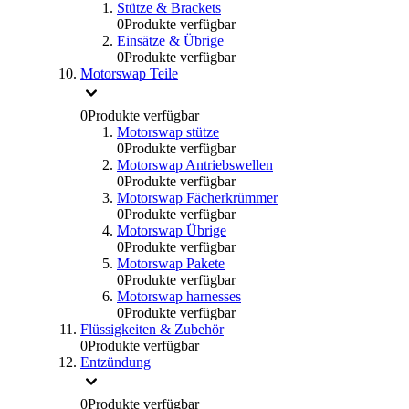
Stütze & Brackets
0
Produkte verfügbar
Einsätze & Übrige
0
Produkte verfügbar
Motorswap Teile
0
Produkte verfügbar
Motorswap stütze
0
Produkte verfügbar
Motorswap Antriebswellen
0
Produkte verfügbar
Motorswap Fächerkrümmer
0
Produkte verfügbar
Motorswap Übrige
0
Produkte verfügbar
Motorswap Pakete
0
Produkte verfügbar
Motorswap harnesses
0
Produkte verfügbar
Flüssigkeiten & Zubehör
0
Produkte verfügbar
Entzündung
0
Produkte verfügbar