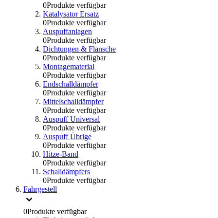
0
Produkte verfügbar
Katalysator Ersatz
0
Produkte verfügbar
Auspuffanlagen
0
Produkte verfügbar
Dichtungen & Flansche
0
Produkte verfügbar
Montagematerial
0
Produkte verfügbar
Endschalldämpfer
0
Produkte verfügbar
Mittelschalldämpfer
0
Produkte verfügbar
Auspuff Universal
0
Produkte verfügbar
Auspuff Übrige
0
Produkte verfügbar
Hitze-Band
0
Produkte verfügbar
Schalldämpfers
0
Produkte verfügbar
Fahrgestell
0
Produkte verfügbar