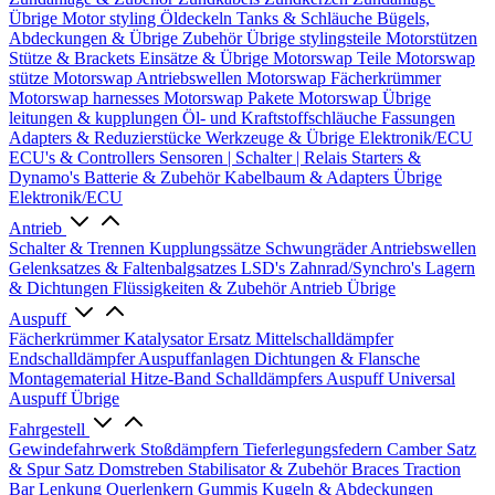
Übrige
Motor styling
Öldeckeln
Tanks & Schläuche
Bügels,
Abdeckungen & Übrige Zubehör
Übrige stylingsteile
Motorstützen
Stütze & Brackets
Einsätze & Übrige
Motorswap Teile
Motorswap
stütze
Motorswap Antriebswellen
Motorswap Fächerkrümmer
Motorswap harnesses
Motorswap Pakete
Motorswap Übrige
leitungen & kupplungen
Öl- und Kraftstoffschläuche
Fassungen
Adapters & Reduzierstücke
Werkzeuge & Übrige
Elektronik/ECU
ECU's & Controllers
Sensoren | Schalter | Relais
Starters &
Dynamo's
Batterie & Zubehör
Kabelbaum & Adapters
Übrige
Elektronik/ECU
Antrieb
Schalter & Trennen
Kupplungssätze
Schwungräder
Antriebswellen
Gelenksatzes & Faltenbalgsatzes
LSD's
Zahnrad/Synchro's
Lagern
& Dichtungen
Flüssigkeiten & Zubehör
Antrieb Übrige
Auspuff
Fächerkrümmer
Katalysator Ersatz
Mittelschalldämpfer
Endschalldämpfer
Auspuffanlagen
Dichtungen & Flansche
Montagematerial
Hitze-Band
Schalldämpfers
Auspuff Universal
Auspuff Übrige
Fahrgestell
Gewindefahrwerk
Stoßdämpfern
Tieferlegungsfedern
Camber Satz
& Spur Satz
Domstreben
Stabilisator & Zubehör
Braces
Traction
Bar
Lenkung
Querlenkern
Gummis
Kugeln & Abdeckungen