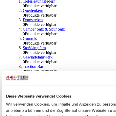
Tieferlegungsfedern
0
Produkte verfügbar
Querlenkern
0
Produkte verfügbar
Domstreben
0
Produkte verfügbar
Camber Satz & Spur Satz
0
Produkte verfügbar
Gummis
0
Produkte verfügbar
Stoßdämpfern
0
Produkte verfügbar
Gewindefahrwerk
0
Produkte verfügbar
Traction Bar
0
Produkte verfügbar
Stabilisator & Zubehör
0
Produkte verfügbar
Kugeln & Abdeckungen
0
Produkte verfügbar
Radlagern & Naben
Diese Webseite verwendet Cookies
0
Produkte verfügbar
Räder und Zubehör
Wir verwenden Cookies, um Inhalte und Anzeigen zu personal
anbieten zu können und die Zugriffe auf unsere Website zu 
0
Produkte verfügbar