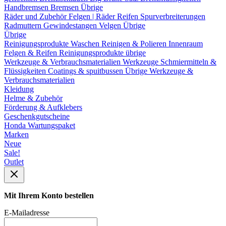
Handbremsen
Bremsen Übrige
Räder und Zubehör
Felgen | Räder
Reifen
Spurverbreiterungen
Radmuttern
Gewindestangen
Velgen Übrige
Übrige
Reinigungsprodukte
Waschen
Reinigen & Polieren
Innenraum
Felgen & Reifen
Reinigungsprodukte übrige
Werkzeuge & Verbrauchsmaterialien
Werkzeuge
Schmiermitteln &
Flüssigkeiten
Coatings & spuitbussen
Übrige Werkzeuge &
Verbrauchsmaterialien
Kleidung
Helme & Zubehör
Förderung & Aufklebers
Geschenkgutscheine
Honda Wartungspaket
Marken
Neue
Sale!
Outlet
Mit Ihrem Konto bestellen
E-Mailadresse