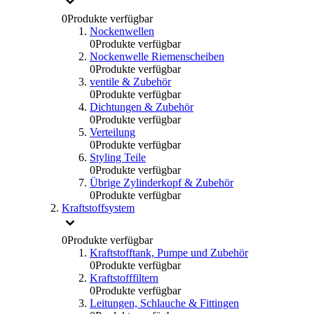
0
Produkte verfügbar
Nockenwellen
0
Produkte verfügbar
Nockenwelle Riemenscheiben
0
Produkte verfügbar
ventile & Zubehör
0
Produkte verfügbar
Dichtungen & Zubehör
0
Produkte verfügbar
Verteilung
0
Produkte verfügbar
Styling Teile
0
Produkte verfügbar
Übrige Zylinderkopf & Zubehör
0
Produkte verfügbar
Kraftstoffsystem
0
Produkte verfügbar
Kraftstofftank, Pumpe und Zubehör
0
Produkte verfügbar
Kraftstofffiltern
0
Produkte verfügbar
Leitungen, Schlauche & Fittingen