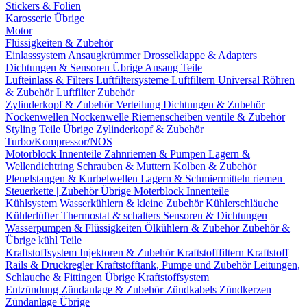
Stickers & Folien
Karosserie Übrige
Motor
Flüssigkeiten & Zubehör
Einlasssystem
Ansaugkrümmer
Drosselklappe & Adapters
Dichtungen & Sensoren
Übrige Ansaug Teile
Lufteinlass & Filters
Luftfiltersysteme
Luftfiltern
Universal Röhren
& Zubehör
Luftfilter Zubehör
Zylinderkopf & Zubehör
Verteilung
Dichtungen & Zubehör
Nockenwellen
Nockenwelle Riemenscheiben
ventile & Zubehör
Styling Teile
Übrige Zylinderkopf & Zubehör
Turbo/Kompressor/NOS
Motorblock Innenteile
Zahnriemen & Pumpen
Lagern &
Wellendichtring
Schrauben & Muttern
Kolben & Zubehör
Pleuelstangen & Kurbelwellen
Lagern & Schmiermitteln
riemen |
Steuerkette | Zubehör
Übrige Moterblock Innenteile
Kühlsystem
Wasserkühlern & kleine Zubehör
Kühlerschläuche
Kühlerlüfter
Thermostat & schalters
Sensoren & Dichtungen
Wasserpumpen & Flüssigkeiten
Ölkühlern & Zubehör
Zubehör &
Übrige kühl Teile
Kraftstoffsystem
Injektoren & Zubehör
Kraftstofffiltern
Kraftstoff
Rails & Druckregler
Kraftstofftank, Pumpe und Zubehör
Leitungen,
Schlauche & Fittingen
Übrige Kraftstoffsystem
Entzündung
Zündanlage & Zubehör
Zündkabels
Zündkerzen
Zündanlage Übrige