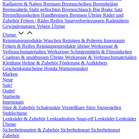
Radlagern & Naben
Bremsen
Bremsscheiben
Bremsbeläge
Bremssätteln
Stahl geflochten Bremsschlauch
Big Brake Satz
Bremsflüssigkeiten
Handbremsen
Bremsen Übrige
Räder und
Zubehör
Felgen | Räder
Reifen
Spurverbreiterungen
Radmuttern
Gewindestangen
Velgen Übrige
Übrige
Reinigungsprodukte
Waschen
Reinigen & Polieren
Innenraum
Felgen & Reifen
Reinigungsprodukte übrige
Werkzeuge &
Verbrauchsmaterialien
Werkzeuge
Schmiermitteln & Flüssigkeiten
Coatings & spuitbussen
Übrige Werkzeuge & Verbrauchsmaterialien
Kleidung
Helme & Zubehör
Förderung & Aufklebers
Geschenkgutscheine
Honda Wartungspaket
Marken
Neue
Sale!
Outlet
Startseite
Innenraum
Sitze & Zubehör
Schalensitze
Verstellbare Sitze
Sitzgestellen
Stuhlschiene
Lenkräder & Zubehör
Lenkradnaben
Snap-off
Lenkräder
Lenkräder
Übrige
Sicherheitsgurten & Zubehör
Sicherheitsgurt
Sicherheitsgurt
Zubehör