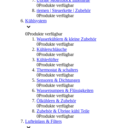
Übrige Moterblock Innenteile
0
Produkte verfügbar
riemen | Steuerkette | Zubehör
0
Produkte verfügbar
Kühlsystem
0
Produkte verfügbar
Wasserkühlern & kleine Zubehör
0
Produkte verfügbar
Kühlerschläuche
0
Produkte verfügbar
Kühlerlüfter
0
Produkte verfügbar
Thermostat & schalters
0
Produkte verfügbar
Sensoren & Dichtungen
0
Produkte verfügbar
Wasserpumpen & Flüssigkeiten
0
Produkte verfügbar
Ölkühlern & Zubehör
0
Produkte verfügbar
Zubehör & Übrige kühl Teile
0
Produkte verfügbar
Lufteinlass & Filters