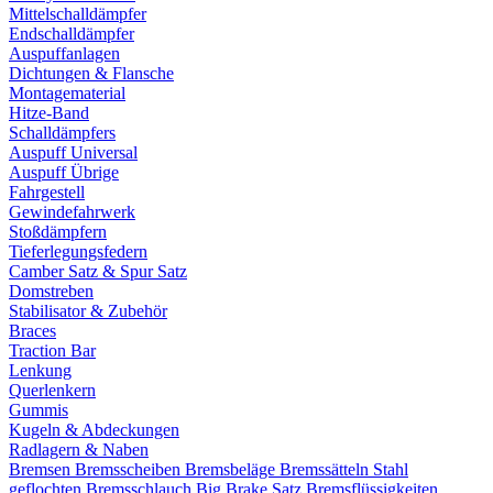
Mittelschalldämpfer
Endschalldämpfer
Auspuffanlagen
Dichtungen & Flansche
Montagematerial
Hitze-Band
Schalldämpfers
Auspuff Universal
Auspuff Übrige
Fahrgestell
Gewindefahrwerk
Stoßdämpfern
Tieferlegungsfedern
Camber Satz & Spur Satz
Domstreben
Stabilisator & Zubehör
Braces
Traction Bar
Lenkung
Querlenkern
Gummis
Kugeln & Abdeckungen
Radlagern & Naben
Bremsen
Bremsscheiben
Bremsbeläge
Bremssätteln
Stahl
geflochten Bremsschlauch
Big Brake Satz
Bremsflüssigkeiten