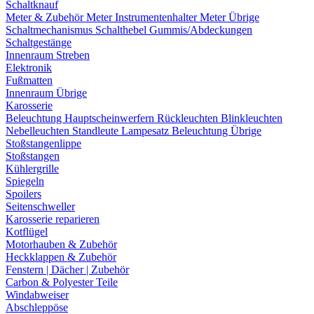
Schaltknauf
Meter & Zubehör
Meter
Instrumentenhalter
Meter Übrige
Schaltmechanismus
Schalthebel
Gummis/Abdeckungen
Schaltgestänge
Innenraum Streben
Elektronik
Fußmatten
Innenraum Übrige
Karosserie
Beleuchtung
Hauptscheinwerfern
Rückleuchten
Blinkleuchten
Nebelleuchten
Standleute
Lampesatz
Beleuchtung Übrige
Stoßstangenlippe
Stoßstangen
Kühlergrille
Spiegeln
Spoilers
Seitenschweller
Karosserie reparieren
Kotflügel
Motorhauben & Zubehör
Heckklappen & Zubehör
Fenstern | Dächer | Zubehör
Carbon & Polyester Teile
Windabweiser
Abschleppöse