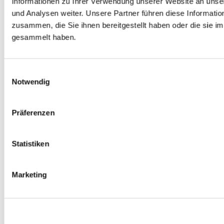
Informationen zu Ihrer Verwendung unserer Website an unse
Spurverbreiterungen
und Analysen weiter. Unsere Partner führen diese Informati
0
Produkte verfügbar
zusammen, die Sie ihnen bereitgestellt haben oder die sie 
Radmuttern
0
Produkte verfügbar
gesammelt haben.
Gewindestangen
0
Produkte verfügbar
Velgen Übrige
0
Produkte verfügbar
Einwilligungsauswahl
Felgen | Räder
Notwendig
0
Produkte verfügbar
Reifen
0
Produkte verfügbar
Präferenzen
Bremsen
0
Produkte verfügbar
Statistiken
Bremsscheiben
0
Produkte verfügbar
Bremsbeläge
Marketing
0
Produkte verfügbar
Bremssätteln
0
Produkte verfügbar
Stahl geflochten Bremsschlauch
0
Produkte verfügbar
Big Brake Satz