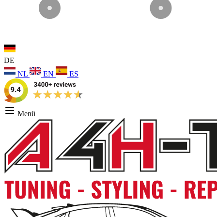
DE
NL
EN
ES
Menü