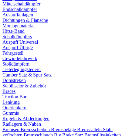
Mittelschalldämpfer
Endschalldämpfer
Auspuffanlagen
Dichtungen & Flansche
Montagematerial
Hitze-Band
Schalldämpfers
Auspuff Universal
Auspuff Übrige
Fahrgestell
Gewindefahrwerk
Stoßdämpfern
Tieferlegungsfedern
Camber Satz & Spur Satz
Domstreben
Stabilisator & Zubehör
Braces
Traction Bar
Lenkung
Querlenkern
Gummis
Kugeln & Abdeckungen
Radlagern & Naben
Bremsen
Bremsscheiben
Bremsbeläge
Bremssätteln
Stahl
geflochten Bremsschlauch
Big Brake Satz
Bremsflüssigkeiten