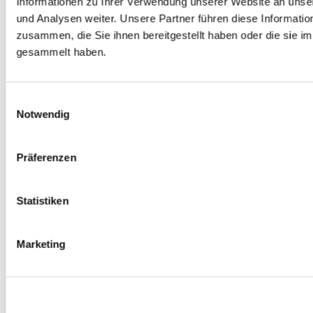
Informationen zu Ihrer Verwendung unserer Website an unse
0
Produkte verfügbar
und Analysen weiter. Unsere Partner führen diese Informati
Spurverbreiterungen
zusammen, die Sie ihnen bereitgestellt haben oder die sie 
0
Produkte verfügbar
Radmuttern
gesammelt haben.
0
Produkte verfügbar
Gewindestangen
0
Produkte verfügbar
Velgen Übrige
Einwilligungsauswahl
0
Produkte verfügbar
Notwendig
Felgen | Räder
0
Produkte verfügbar
Reifen
Präferenzen
0
Produkte verfügbar
Bremsen
Statistiken
0
Produkte verfügbar
Bremsscheiben
0
Produkte verfügbar
Marketing
Bremsbeläge
0
Produkte verfügbar
Bremssätteln
0
Produkte verfügbar
Stahl geflochten Bremsschlauch
0
Produkte verfügbar