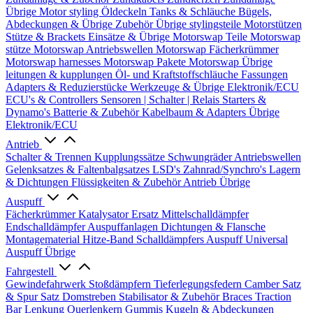
Übrige
Motor styling
Öldeckeln
Tanks & Schläuche
Bügels,
Abdeckungen & Übrige Zubehör
Übrige stylingsteile
Motorstützen
Stütze & Brackets
Einsätze & Übrige
Motorswap Teile
Motorswap
stütze
Motorswap Antriebswellen
Motorswap Fächerkrümmer
Motorswap harnesses
Motorswap Pakete
Motorswap Übrige
leitungen & kupplungen
Öl- und Kraftstoffschläuche
Fassungen
Adapters & Reduzierstücke
Werkzeuge & Übrige
Elektronik/ECU
ECU's & Controllers
Sensoren | Schalter | Relais
Starters &
Dynamo's
Batterie & Zubehör
Kabelbaum & Adapters
Übrige
Elektronik/ECU
Antrieb
Schalter & Trennen
Kupplungssätze
Schwungräder
Antriebswellen
Gelenksatzes & Faltenbalgsatzes
LSD's
Zahnrad/Synchro's
Lagern
& Dichtungen
Flüssigkeiten & Zubehör
Antrieb Übrige
Auspuff
Fächerkrümmer
Katalysator Ersatz
Mittelschalldämpfer
Endschalldämpfer
Auspuffanlagen
Dichtungen & Flansche
Montagematerial
Hitze-Band
Schalldämpfers
Auspuff Universal
Auspuff Übrige
Fahrgestell
Gewindefahrwerk
Stoßdämpfern
Tieferlegungsfedern
Camber Satz
& Spur Satz
Domstreben
Stabilisator & Zubehör
Braces
Traction
Bar
Lenkung
Querlenkern
Gummis
Kugeln & Abdeckungen