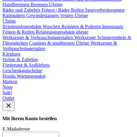
Handbremsen
Bremsen Übrige
Räder und Zubehör
Felgen | Räder
Reifen
Spurverbreiterungen
Radmuttern
Gewindestangen
Velgen Übrige
Übrige
Reinigungsprodukte
Waschen
Reinigen & Polieren
Innenraum
Felgen & Reifen
Reinigungsprodukte übrige
Werkzeuge & Verbrauchsmaterialien
Werkzeuge
Schmiermitteln &
Flüssigkeiten
Coatings & spuitbussen
Übrige Werkzeuge &
Verbrauchsmaterialien
Kleidung
Helme & Zubehör
Förderung & Aufklebers
Geschenkgutscheine
Honda Wartungspaket
Marken
Neue
Sale!
Outlet
Mit Ihrem Konto bestellen
E-Mailadresse