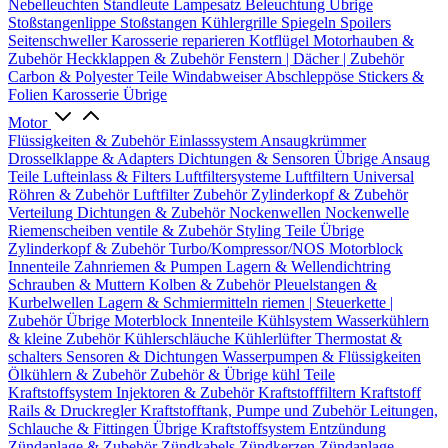
Nebelleuchten
Standleute
Lampesatz
Beleuchtung Übrige
Stoßstangenlippe
Stoßstangen
Kühlergrille
Spiegeln
Spoilers
Seitenschweller
Karosserie reparieren
Kotflügel
Motorhauben &
Zubehör
Heckklappen & Zubehör
Fenstern | Dächer | Zubehör
Carbon & Polyester Teile
Windabweiser
Abschleppöse
Stickers &
Folien
Karosserie Übrige
Motor
Flüssigkeiten & Zubehör
Einlasssystem
Ansaugkrümmer
Drosselklappe & Adapters
Dichtungen & Sensoren
Übrige Ansaug
Teile
Lufteinlass & Filters
Luftfiltersysteme
Luftfiltern
Universal
Röhren & Zubehör
Luftfilter Zubehör
Zylinderkopf & Zubehör
Verteilung
Dichtungen & Zubehör
Nockenwellen
Nockenwelle
Riemenscheiben
ventile & Zubehör
Styling Teile
Übrige
Zylinderkopf & Zubehör
Turbo/Kompressor/NOS
Motorblock
Innenteile
Zahnriemen & Pumpen
Lagern & Wellendichtring
Schrauben & Muttern
Kolben & Zubehör
Pleuelstangen &
Kurbelwellen
Lagern & Schmiermitteln
riemen | Steuerkette |
Zubehör
Übrige Moterblock Innenteile
Kühlsystem
Wasserkühlern
& kleine Zubehör
Kühlerschläuche
Kühlerlüfter
Thermostat &
schalters
Sensoren & Dichtungen
Wasserpumpen & Flüssigkeiten
Ölkühlern & Zubehör
Zubehör & Übrige kühl Teile
Kraftstoffsystem
Injektoren & Zubehör
Kraftstofffiltern
Kraftstoff
Rails & Druckregler
Kraftstofftank, Pumpe und Zubehör
Leitungen,
Schlauche & Fittingen
Übrige Kraftstoffsystem
Entzündung
Zündanlage & Zubehör
Zündkabels
Zündkerzen
Zündanlage