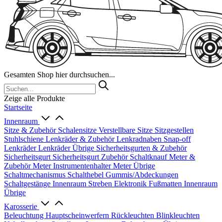
Gesamten Shop hier durchsuchen...
Zeige alle Produkte
Startseite
Innenraum
Sitze & Zubehör
Schalensitze
Verstellbare Sitze
Sitzgestellen
Stuhlschiene
Lenkräder & Zubehör
Lenkradnaben
Snap-off
Lenkräder
Lenkräder Übrige
Sicherheitsgurten & Zubehör
Sicherheitsgurt
Sicherheitsgurt Zubehör
Schaltknauf
Meter &
Zubehör
Meter
Instrumentenhalter
Meter Übrige
Schaltmechanismus
Schalthebel
Gummis/Abdeckungen
Schaltgestänge
Innenraum Streben
Elektronik
Fußmatten
Innenraum
Übrige
Karosserie
Beleuchtung
Hauptscheinwerfern
Rückleuchten
Blinkleuchten