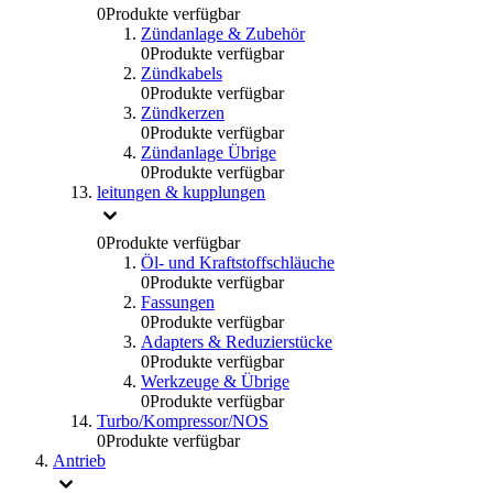
0
Produkte verfügbar
Zündanlage & Zubehör
0
Produkte verfügbar
Zündkabels
0
Produkte verfügbar
Zündkerzen
0
Produkte verfügbar
Zündanlage Übrige
0
Produkte verfügbar
leitungen & kupplungen
0
Produkte verfügbar
Öl- und Kraftstoffschläuche
0
Produkte verfügbar
Fassungen
0
Produkte verfügbar
Adapters & Reduzierstücke
0
Produkte verfügbar
Werkzeuge & Übrige
0
Produkte verfügbar
Turbo/Kompressor/NOS
0
Produkte verfügbar
Antrieb