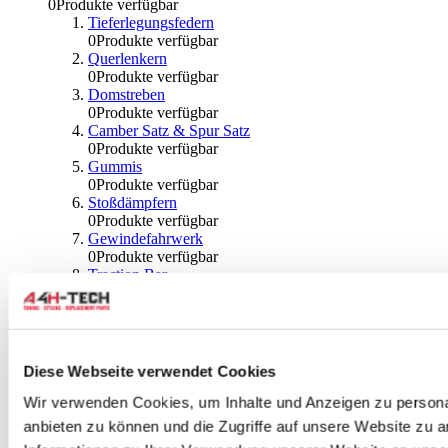
0
Produkte verfügbar
Tieferlegungsfedern
0
Produkte verfügbar
Querlenkern
0
Produkte verfügbar
Domstreben
0
Produkte verfügbar
Camber Satz & Spur Satz
0
Produkte verfügbar
Gummis
0
Produkte verfügbar
Stoßdämpfern
0
Produkte verfügbar
Gewindefahrwerk
0
Produkte verfügbar
Traction Bar
0
Produkte verfügbar
Stabilisator & Zubehör
0
Produkte verfügbar
Kugeln & Abdeckungen
0
Produkte verfügbar
Diese Webseite verwendet Cookies
Radlagern & Naben
0
Produkte verfügbar
Wir verwenden Cookies, um Inhalte und Anzeigen zu personal
Räder und Zubehör
anbieten zu können und die Zugriffe auf unsere Website zu 