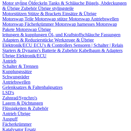
Motor styling
Öldeckeln
Tanks & Schläuche
Bügels, Abdeckungen
& Übrige Zubehör
Übrige stylingsteile
Motorstützen
Stütze & Brackets
Einsätze & Übrige
Motorswap Teile
Motorswap stütze
Motorswap Antriebswellen
Motorswap Fächerkrümmer
Motorswap harnesses
Motorswap
Pakete
Motorswap Übrige
leitungen & kupplungen
Öl- und Kraftstoffschläuche
Fassungen
Adapters & Reduzierstücke
Werkzeuge & Übrige
Elektronik/ECU
ECU's & Controllers
Sensoren | Schalter | Relais
Starters & Dynamo's
Batterie & Zubehör
Kabelbaum & Adapters
Übrige Elektronik/ECU
Antrieb
Schalter & Trennen
Kupplungssätze
Schwungräder
Antriebswellen
Gelenksatzes & Faltenbalgsatzes
LSD's
Zahnrad/Synchro's
Lagern & Dichtungen
Flüssigkeiten & Zubehör
Antrieb Übrige
Auspuff
Fächerkrümmer
Katalysator Ersatz