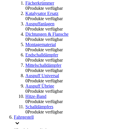
Fächerkrümmer
0
Produkte verfügbar
Katalysator Ersatz
0
Produkte verfügbar
Auspuffanlagen
0
Produkte verfügbar
Dichtungen & Flansche
0
Produkte verfügbar
Montagematerial
0
Produkte verfügbar
Endschalldämpfer
0
Produkte verfügbar
Mittelschalldämpfer
0
Produkte verfügbar
Auspuff Universal
0
Produkte verfügbar
Auspuff Übrige
0
Produkte verfügbar
Hitze-Band
0
Produkte verfügbar
Schalldämpfers
0
Produkte verfügbar
Fahrgestell