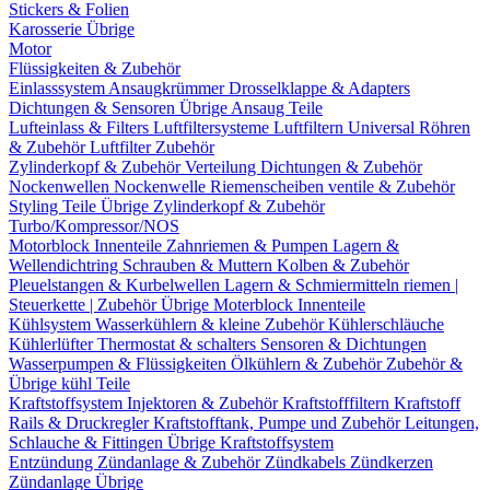
Stickers & Folien
Karosserie Übrige
Motor
Flüssigkeiten & Zubehör
Einlasssystem
Ansaugkrümmer
Drosselklappe & Adapters
Dichtungen & Sensoren
Übrige Ansaug Teile
Lufteinlass & Filters
Luftfiltersysteme
Luftfiltern
Universal Röhren
& Zubehör
Luftfilter Zubehör
Zylinderkopf & Zubehör
Verteilung
Dichtungen & Zubehör
Nockenwellen
Nockenwelle Riemenscheiben
ventile & Zubehör
Styling Teile
Übrige Zylinderkopf & Zubehör
Turbo/Kompressor/NOS
Motorblock Innenteile
Zahnriemen & Pumpen
Lagern &
Wellendichtring
Schrauben & Muttern
Kolben & Zubehör
Pleuelstangen & Kurbelwellen
Lagern & Schmiermitteln
riemen |
Steuerkette | Zubehör
Übrige Moterblock Innenteile
Kühlsystem
Wasserkühlern & kleine Zubehör
Kühlerschläuche
Kühlerlüfter
Thermostat & schalters
Sensoren & Dichtungen
Wasserpumpen & Flüssigkeiten
Ölkühlern & Zubehör
Zubehör &
Übrige kühl Teile
Kraftstoffsystem
Injektoren & Zubehör
Kraftstofffiltern
Kraftstoff
Rails & Druckregler
Kraftstofftank, Pumpe und Zubehör
Leitungen,
Schlauche & Fittingen
Übrige Kraftstoffsystem
Entzündung
Zündanlage & Zubehör
Zündkabels
Zündkerzen
Zündanlage Übrige