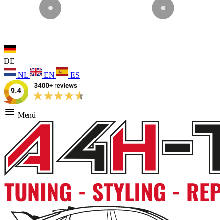
DE
NL
EN
ES
Menü