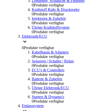
Leitungen, Schlauche & Fittingen
0
Produkte verfügbar
Kraftstoff Rails & Druckregler
0
Produkte verfügbar
Injektoren & Zubehör
0
Produkte verfügbar
Übrige Kraftstoffsystem
0
Produkte verfügbar
Elektronik/ECU
0
Produkte verfügbar
Kabelbaum & Adapters
0
Produkte verfügbar
Sensoren | Schalter | Relais
0
Produkte verfügbar
ECU's & Controllers
0
Produkte verfügbar
Batterie & Zubehör
0
Produkte verfügbar
Übrige Elektronik/ECU
0
Produkte verfügbar
Starters & Dynamo's
0
Produkte verfügbar
Einlasssystem