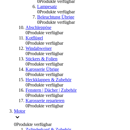
0
Produkte verfügbar
Lampesatz
0
Produkte verfügbar
Beleuchtung Übrige
0
Produkte verfügbar
Abschleppöse
0
Produkte verfügbar
Kotflügel
0
Produkte verfügbar
Windabweiser
0
Produkte verfügbar
Stickers & Folien
0
Produkte verfügbar
Karosserie Übrige
0
Produkte verfügbar
Heckklappen & Zubehör
0
Produkte verfügbar
Fenstern | Dächer | Zubehör
0
Produkte verfügbar
Karosserie reparieren
0
Produkte verfügbar
Motor
0
Produkte verfügbar
Zylinderkopf & Zubehör