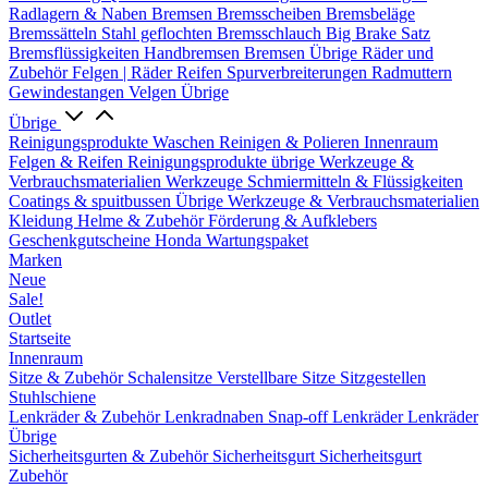
Radlagern & Naben
Bremsen
Bremsscheiben
Bremsbeläge
Bremssätteln
Stahl geflochten Bremsschlauch
Big Brake Satz
Bremsflüssigkeiten
Handbremsen
Bremsen Übrige
Räder und
Zubehör
Felgen | Räder
Reifen
Spurverbreiterungen
Radmuttern
Gewindestangen
Velgen Übrige
Übrige
Reinigungsprodukte
Waschen
Reinigen & Polieren
Innenraum
Felgen & Reifen
Reinigungsprodukte übrige
Werkzeuge &
Verbrauchsmaterialien
Werkzeuge
Schmiermitteln & Flüssigkeiten
Coatings & spuitbussen
Übrige Werkzeuge & Verbrauchsmaterialien
Kleidung
Helme & Zubehör
Förderung & Aufklebers
Geschenkgutscheine
Honda Wartungspaket
Marken
Neue
Sale!
Outlet
Startseite
Innenraum
Sitze & Zubehör
Schalensitze
Verstellbare Sitze
Sitzgestellen
Stuhlschiene
Lenkräder & Zubehör
Lenkradnaben
Snap-off
Lenkräder
Lenkräder
Übrige
Sicherheitsgurten & Zubehör
Sicherheitsgurt
Sicherheitsgurt
Zubehör