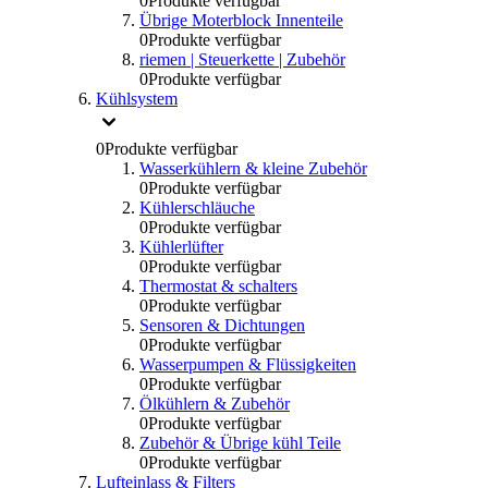
0
Produkte verfügbar
Übrige Moterblock Innenteile
0
Produkte verfügbar
riemen | Steuerkette | Zubehör
0
Produkte verfügbar
Kühlsystem
0
Produkte verfügbar
Wasserkühlern & kleine Zubehör
0
Produkte verfügbar
Kühlerschläuche
0
Produkte verfügbar
Kühlerlüfter
0
Produkte verfügbar
Thermostat & schalters
0
Produkte verfügbar
Sensoren & Dichtungen
0
Produkte verfügbar
Wasserpumpen & Flüssigkeiten
0
Produkte verfügbar
Ölkühlern & Zubehör
0
Produkte verfügbar
Zubehör & Übrige kühl Teile
0
Produkte verfügbar
Lufteinlass & Filters