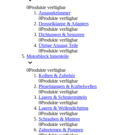
0
Produkte verfügbar
Ansaugkrümmer
0
Produkte verfügbar
Drosselklappe & Adapters
0
Produkte verfügbar
Dichtungen & Sensoren
0
Produkte verfügbar
Übrige Ansaug Teile
0
Produkte verfügbar
Motorblock Innenteile
0
Produkte verfügbar
Kolben & Zubehör
0
Produkte verfügbar
Pleuelstangen & Kurbelwellen
0
Produkte verfügbar
Lagern & Schmiermitteln
0
Produkte verfügbar
Lagern & Wellendichtring
0
Produkte verfügbar
Schrauben & Muttern
0
Produkte verfügbar
Zahnriemen & Pumpen