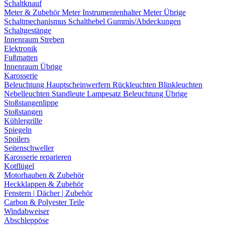
Schaltknauf
Meter & Zubehör
Meter
Instrumentenhalter
Meter Übrige
Schaltmechanismus
Schalthebel
Gummis/Abdeckungen
Schaltgestänge
Innenraum Streben
Elektronik
Fußmatten
Innenraum Übrige
Karosserie
Beleuchtung
Hauptscheinwerfern
Rückleuchten
Blinkleuchten
Nebelleuchten
Standleute
Lampesatz
Beleuchtung Übrige
Stoßstangenlippe
Stoßstangen
Kühlergrille
Spiegeln
Spoilers
Seitenschweller
Karosserie reparieren
Kotflügel
Motorhauben & Zubehör
Heckklappen & Zubehör
Fenstern | Dächer | Zubehör
Carbon & Polyester Teile
Windabweiser
Abschleppöse