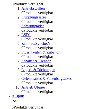
0
Produkte verfügbar
Antriebswellen
0
Produkte verfügbar
Kupplungssätze
0
Produkte verfügbar
Schwungräder
0
Produkte verfügbar
LSD's
0
Produkte verfügbar
Zahnrad/Synchro's
0
Produkte verfügbar
Flüssigkeiten & Zubehör
0
Produkte verfügbar
Schalter & Trennen
0
Produkte verfügbar
Lagern & Dichtungen
0
Produkte verfügbar
Gelenksatzes & Faltenbalgsatzes
0
Produkte verfügbar
Antrieb Übrige
0
Produkte verfügbar
Auspuff
0
Produkte verfügbar