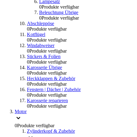
Lampesatz
0
Produkte verfügbar
Beleuchtung Übrige
0
Produkte verfügbar
Abschleppöse
0
Produkte verfügbar
Kotflügel
0
Produkte verfügbar
Windabweiser
0
Produkte verfügbar
Stickers & Folien
0
Produkte verfügbar
Karosserie Übrige
0
Produkte verfügbar
Heckklappen & Zubehör
0
Produkte verfügbar
Fenstern | Dächer | Zubehör
0
Produkte verfügbar
Karosserie reparieren
0
Produkte verfügbar
Motor
0
Produkte verfügbar
Zylinderkopf & Zubehör