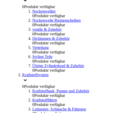
0
Produkte verfügbar
Nockenwellen
0
Produkte verfügbar
Nockenwelle Riemenscheiben
0
Produkte verfügbar
ventile & Zubehör
0
Produkte verfügbar
Dichtungen & Zubehör
0
Produkte verfügbar
Verteilung
0
Produkte verfügbar
Styling Teile
0
Produkte verfügbar
Übrige Zylinderkopf & Zubehör
0
Produkte verfügbar
Kraftstoffsystem
0
Produkte verfügbar
Kraftstofftank, Pumpe und Zubehör
0
Produkte verfügbar
Kraftstofffiltern
0
Produkte verfügbar
Leitungen, Schlauche & Fittingen