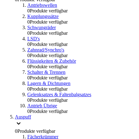
Antriebswellen
0
Produkte verfügbar
Kupplungssätze
0
Produkte verfügbar
Schwungräder
0
Produkte verfügbar
LSD's
0
Produkte verfügbar
Zahnrad/Synchro's
0
Produkte verfügbar
Flüssigkeiten & Zubehör
0
Produkte verfügbar
Schalter & Trennen
0
Produkte verfügbar
Lagern & Dichtungen
0
Produkte verfügbar
Gelenksatzes & Faltenbalgsatzes
0
Produkte verfügbar
Antrieb Übrige
0
Produkte verfügbar
Auspuff
0
Produkte verfügbar
Fächerkrümmer