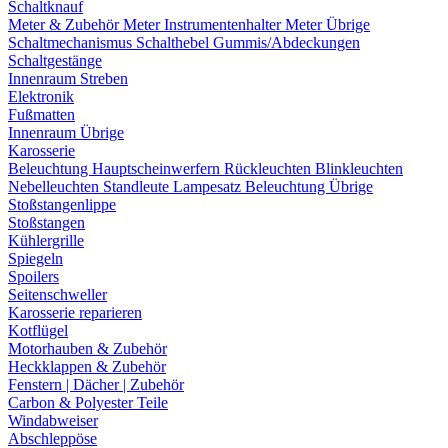
Schaltknauf
Meter & Zubehör
Meter
Instrumentenhalter
Meter Übrige
Schaltmechanismus
Schalthebel
Gummis/Abdeckungen
Schaltgestänge
Innenraum Streben
Elektronik
Fußmatten
Innenraum Übrige
Karosserie
Beleuchtung
Hauptscheinwerfern
Rückleuchten
Blinkleuchten
Nebelleuchten
Standleute
Lampesatz
Beleuchtung Übrige
Stoßstangenlippe
Stoßstangen
Kühlergrille
Spiegeln
Spoilers
Seitenschweller
Karosserie reparieren
Kotflügel
Motorhauben & Zubehör
Heckklappen & Zubehör
Fenstern | Dächer | Zubehör
Carbon & Polyester Teile
Windabweiser
Abschleppöse