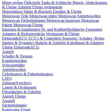
Motor styling
Öldeckeln
Tanks & Schläuche
Bügels, Abdeckungen
& Übrige Zubehör
Übrige stylingsteile
Motorstützen
Stütze & Brackets
Einsätze & Übrige
Motorswap Teile
Motorswap stütze
Motorswap Antriebswellen
Motorswap Fächerkrümmer
Motorswap harnesses
Motorswap
Pakete
Motorswap Übrige
leitungen & kupplungen
Öl- und Kraftstoffschläuche
Fassungen
Adapters & Reduzierstücke
Werkzeuge & Übrige
Elektronik/ECU
ECU's & Controllers
Sensoren | Schalter | Relais
Starters & Dynamo's
Batterie & Zubehör
Kabelbaum & Adapters
Übrige Elektronik/ECU
Antrieb
Schalter & Trennen
Kupplungssätze
Schwungräder
Antriebswellen
Gelenksatzes & Faltenbalgsatzes
LSD's
Zahnrad/Synchro's
Lagern & Dichtungen
Flüssigkeiten & Zubehör
Antrieb Übrige
Auspuff
Fächerkrümmer
Katalysator Ersatz