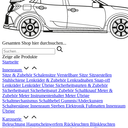
Gesamten Shop hier durchsuchen...
Zeige alle Produkte
Startseite
Innenraum
Sitze & Zubehör
Schalensitze
Verstellbare Sitze
Sitzgestellen
Stuhlschiene
Lenkräder & Zubehör
Lenkradnaben
Snap-off
Lenkräder
Lenkräder Übrige
Sicherheitsgurten & Zubehör
Sicherheitsgurt
Sicherheitsgurt Zubehör
Schaltknauf
Meter &
Zubehör
Meter
Instrumentenhalter
Meter Übrige
Schaltmechanismus
Schalthebel
Gummis/Abdeckungen
Schaltgestänge
Innenraum Streben
Elektronik
Fußmatten
Innenraum
Übrige
Karosserie
Beleuchtung
Hauptscheinwerfern
Rückleuchten
Blinkleuchten