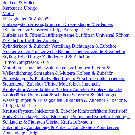
Stickers & Folien
Karosserie Übrige
Motor
Flüssigkeiten & Zubehör
Einlasssystem
Ansaugkrümmer
Drosselklappe & Adapters
Dichtungen & Sensoren
Übrige Ansaug Teile
Lufteinlass & Filters
Luftfiltersysteme
Luftfiltern
Universal Röhren
& Zubehör
Luftfilter Zubehör
Zylinderkopf & Zubehör
Verteilung
Dichtungen & Zubehör
Nockenwellen
Nockenwelle Riemenscheiben
ventile & Zubehör
Styling Teile
Übrige Zylinderkopf & Zubehör
Turbo/Kompressor/NOS
Motorblock Innenteile
Zahnriemen & Pumpen
Lagern &
Wellendichtring
Schrauben & Muttern
Kolben & Zubehör
Pleuelstangen & Kurbelwellen
Lagern & Schmiermitteln
riemen |
Steuerkette | Zubehör
Übrige Moterblock Innenteile
Kühlsystem
Wasserkühlern & kleine Zubehör
Kühlerschläuche
Kühlerlüfter
Thermostat & schalters
Sensoren & Dichtungen
Wasserpumpen & Flüssigkeiten
Ölkühlern & Zubehör
Zubehör &
Übrige kühl Teile
Kraftstoffsystem
Injektoren & Zubehör
Kraftstofffiltern
Kraftstoff
Rails & Druckregler
Kraftstofftank, Pumpe und Zubehör
Leitungen,
Schlauche & Fittingen
Übrige Kraftstoffsystem
Entzündung
Zündanlage & Zubehör
Zündkabels
Zündkerzen
Zündanlage Übrige