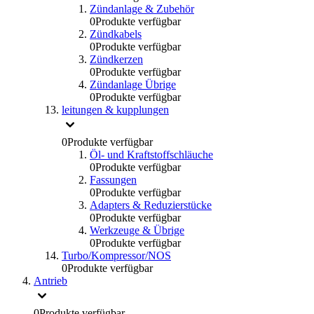
Zündanlage & Zubehör
0
Produkte verfügbar
Zündkabels
0
Produkte verfügbar
Zündkerzen
0
Produkte verfügbar
Zündanlage Übrige
0
Produkte verfügbar
leitungen & kupplungen
0
Produkte verfügbar
Öl- und Kraftstoffschläuche
0
Produkte verfügbar
Fassungen
0
Produkte verfügbar
Adapters & Reduzierstücke
0
Produkte verfügbar
Werkzeuge & Übrige
0
Produkte verfügbar
Turbo/Kompressor/NOS
0
Produkte verfügbar
Antrieb
0
Produkte verfügbar