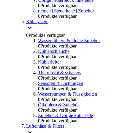
Übrige Moterblock Innenteile
0
Produkte verfügbar
riemen | Steuerkette | Zubehör
0
Produkte verfügbar
Kühlsystem
0
Produkte verfügbar
Wasserkühlern & kleine Zubehör
0
Produkte verfügbar
Kühlerschläuche
0
Produkte verfügbar
Kühlerlüfter
0
Produkte verfügbar
Thermostat & schalters
0
Produkte verfügbar
Sensoren & Dichtungen
0
Produkte verfügbar
Wasserpumpen & Flüssigkeiten
0
Produkte verfügbar
Ölkühlern & Zubehör
0
Produkte verfügbar
Zubehör & Übrige kühl Teile
0
Produkte verfügbar
Lufteinlass & Filters