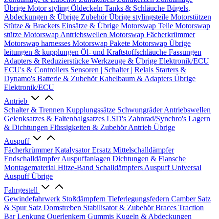
Übrige
Motor styling
Öldeckeln
Tanks & Schläuche
Bügels,
Abdeckungen & Übrige Zubehör
Übrige stylingsteile
Motorstützen
Stütze & Brackets
Einsätze & Übrige
Motorswap Teile
Motorswap
stütze
Motorswap Antriebswellen
Motorswap Fächerkrümmer
Motorswap harnesses
Motorswap Pakete
Motorswap Übrige
leitungen & kupplungen
Öl- und Kraftstoffschläuche
Fassungen
Adapters & Reduzierstücke
Werkzeuge & Übrige
Elektronik/ECU
ECU's & Controllers
Sensoren | Schalter | Relais
Starters &
Dynamo's
Batterie & Zubehör
Kabelbaum & Adapters
Übrige
Elektronik/ECU
Antrieb
Schalter & Trennen
Kupplungssätze
Schwungräder
Antriebswellen
Gelenksatzes & Faltenbalgsatzes
LSD's
Zahnrad/Synchro's
Lagern
& Dichtungen
Flüssigkeiten & Zubehör
Antrieb Übrige
Auspuff
Fächerkrümmer
Katalysator Ersatz
Mittelschalldämpfer
Endschalldämpfer
Auspuffanlagen
Dichtungen & Flansche
Montagematerial
Hitze-Band
Schalldämpfers
Auspuff Universal
Auspuff Übrige
Fahrgestell
Gewindefahrwerk
Stoßdämpfern
Tieferlegungsfedern
Camber Satz
& Spur Satz
Domstreben
Stabilisator & Zubehör
Braces
Traction
Bar
Lenkung
Querlenkern
Gummis
Kugeln & Abdeckungen