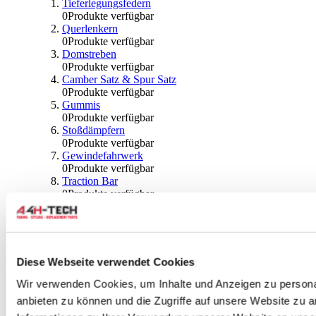
Tieferlegungsfedern
0
Produkte verfügbar
Querlenkern
0
Produkte verfügbar
Domstreben
0
Produkte verfügbar
Camber Satz & Spur Satz
0
Produkte verfügbar
Gummis
0
Produkte verfügbar
Stoßdämpfern
0
Produkte verfügbar
Gewindefahrwerk
0
Produkte verfügbar
Traction Bar
0
Produkte verfügbar
Stabilisator & Zubehör
0
Produkte verfügbar
Kugeln & Abdeckungen
0
Produkte verfügbar
Radlagern & Naben
Diese Webseite verwendet Cookies
0
Produkte verfügbar
Räder und Zubehör
Wir verwenden Cookies, um Inhalte und Anzeigen zu personal
anbieten zu können und die Zugriffe auf unsere Website zu 
0
Produkte verfügbar