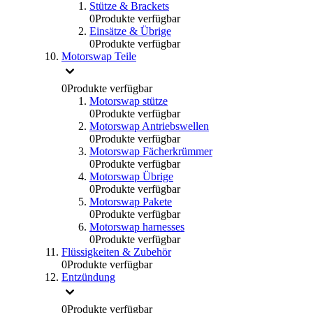
Stütze & Brackets
0
Produkte verfügbar
Einsätze & Übrige
0
Produkte verfügbar
Motorswap Teile
0
Produkte verfügbar
Motorswap stütze
0
Produkte verfügbar
Motorswap Antriebswellen
0
Produkte verfügbar
Motorswap Fächerkrümmer
0
Produkte verfügbar
Motorswap Übrige
0
Produkte verfügbar
Motorswap Pakete
0
Produkte verfügbar
Motorswap harnesses
0
Produkte verfügbar
Flüssigkeiten & Zubehör
0
Produkte verfügbar
Entzündung
0
Produkte verfügbar