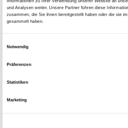
Informationen zu Ihrer Verwendung unserer Website an unse
Spurverbreiterungen
und Analysen weiter. Unsere Partner führen diese Informati
0
Produkte verfügbar
zusammen, die Sie ihnen bereitgestellt haben oder die sie 
Radmuttern
0
Produkte verfügbar
gesammelt haben.
Gewindestangen
0
Produkte verfügbar
Velgen Übrige
0
Produkte verfügbar
Einwilligungsauswahl
Felgen | Räder
Notwendig
0
Produkte verfügbar
Reifen
0
Produkte verfügbar
Präferenzen
Bremsen
0
Produkte verfügbar
Statistiken
Bremsscheiben
0
Produkte verfügbar
Bremsbeläge
Marketing
0
Produkte verfügbar
Bremssätteln
0
Produkte verfügbar
Stahl geflochten Bremsschlauch
0
Produkte verfügbar
Big Brake Satz