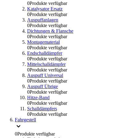
0
Produkte verfügbar
Katalysator Ersatz
0
Produkte verfügbar
Auspuffanlagen
0
Produkte verfügbar
Dichtungen & Flansche
0
Produkte verfügbar
Montagematerial
0
Produkte verfügbar
Endschalldämpfer
0
Produkte verfügbar
Mittelschalldämpfer
0
Produkte verfügbar
Auspuff Universal
0
Produkte verfügbar
Auspuff Übrige
0
Produkte verfügbar
Hitze-Band
0
Produkte verfügbar
Schalldämpfers
0
Produkte verfügbar
Fahrgestell
0
Produkte verfügbar