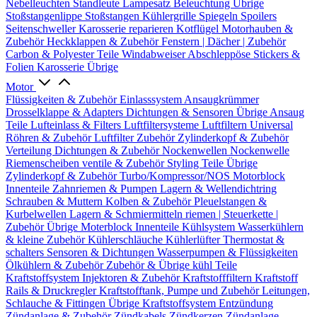
Nebelleuchten
Standleute
Lampesatz
Beleuchtung Übrige
Stoßstangenlippe
Stoßstangen
Kühlergrille
Spiegeln
Spoilers
Seitenschweller
Karosserie reparieren
Kotflügel
Motorhauben &
Zubehör
Heckklappen & Zubehör
Fenstern | Dächer | Zubehör
Carbon & Polyester Teile
Windabweiser
Abschleppöse
Stickers &
Folien
Karosserie Übrige
Motor
Flüssigkeiten & Zubehör
Einlasssystem
Ansaugkrümmer
Drosselklappe & Adapters
Dichtungen & Sensoren
Übrige Ansaug
Teile
Lufteinlass & Filters
Luftfiltersysteme
Luftfiltern
Universal
Röhren & Zubehör
Luftfilter Zubehör
Zylinderkopf & Zubehör
Verteilung
Dichtungen & Zubehör
Nockenwellen
Nockenwelle
Riemenscheiben
ventile & Zubehör
Styling Teile
Übrige
Zylinderkopf & Zubehör
Turbo/Kompressor/NOS
Motorblock
Innenteile
Zahnriemen & Pumpen
Lagern & Wellendichtring
Schrauben & Muttern
Kolben & Zubehör
Pleuelstangen &
Kurbelwellen
Lagern & Schmiermitteln
riemen | Steuerkette |
Zubehör
Übrige Moterblock Innenteile
Kühlsystem
Wasserkühlern
& kleine Zubehör
Kühlerschläuche
Kühlerlüfter
Thermostat &
schalters
Sensoren & Dichtungen
Wasserpumpen & Flüssigkeiten
Ölkühlern & Zubehör
Zubehör & Übrige kühl Teile
Kraftstoffsystem
Injektoren & Zubehör
Kraftstofffiltern
Kraftstoff
Rails & Druckregler
Kraftstofftank, Pumpe und Zubehör
Leitungen,
Schlauche & Fittingen
Übrige Kraftstoffsystem
Entzündung
Zündanlage & Zubehör
Zündkabels
Zündkerzen
Zündanlage