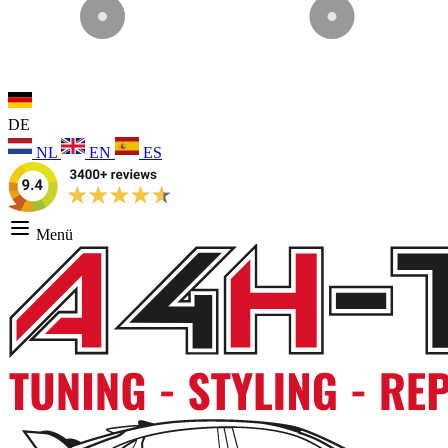
DE
NL
EN
ES
Menü