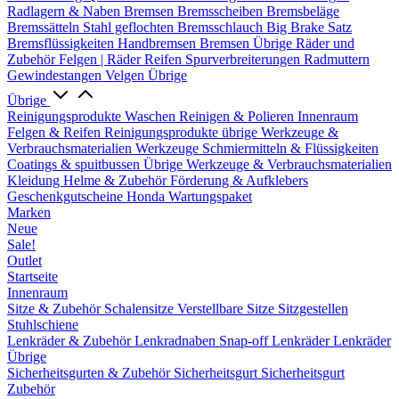
Radlagern & Naben
Bremsen
Bremsscheiben
Bremsbeläge
Bremssätteln
Stahl geflochten Bremsschlauch
Big Brake Satz
Bremsflüssigkeiten
Handbremsen
Bremsen Übrige
Räder und
Zubehör
Felgen | Räder
Reifen
Spurverbreiterungen
Radmuttern
Gewindestangen
Velgen Übrige
Übrige
Reinigungsprodukte
Waschen
Reinigen & Polieren
Innenraum
Felgen & Reifen
Reinigungsprodukte übrige
Werkzeuge &
Verbrauchsmaterialien
Werkzeuge
Schmiermitteln & Flüssigkeiten
Coatings & spuitbussen
Übrige Werkzeuge & Verbrauchsmaterialien
Kleidung
Helme & Zubehör
Förderung & Aufklebers
Geschenkgutscheine
Honda Wartungspaket
Marken
Neue
Sale!
Outlet
Startseite
Innenraum
Sitze & Zubehör
Schalensitze
Verstellbare Sitze
Sitzgestellen
Stuhlschiene
Lenkräder & Zubehör
Lenkradnaben
Snap-off
Lenkräder
Lenkräder
Übrige
Sicherheitsgurten & Zubehör
Sicherheitsgurt
Sicherheitsgurt
Zubehör