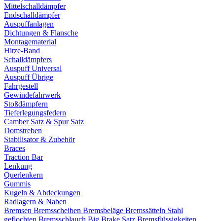
Mittelschalldämpfer
Endschalldämpfer
Auspuffanlagen
Dichtungen & Flansche
Montagematerial
Hitze-Band
Schalldämpfers
Auspuff Universal
Auspuff Übrige
Fahrgestell
Gewindefahrwerk
Stoßdämpfern
Tieferlegungsfedern
Camber Satz & Spur Satz
Domstreben
Stabilisator & Zubehör
Braces
Traction Bar
Lenkung
Querlenkern
Gummis
Kugeln & Abdeckungen
Radlagern & Naben
Bremsen
Bremsscheiben
Bremsbeläge
Bremssätteln
Stahl
geflochten Bremsschlauch
Big Brake Satz
Bremsflüssigkeiten