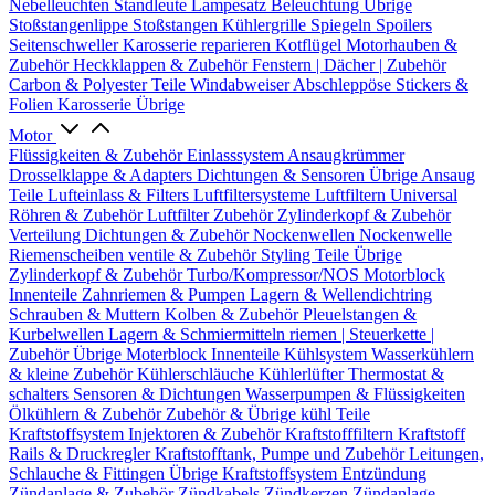
Nebelleuchten
Standleute
Lampesatz
Beleuchtung Übrige
Stoßstangenlippe
Stoßstangen
Kühlergrille
Spiegeln
Spoilers
Seitenschweller
Karosserie reparieren
Kotflügel
Motorhauben &
Zubehör
Heckklappen & Zubehör
Fenstern | Dächer | Zubehör
Carbon & Polyester Teile
Windabweiser
Abschleppöse
Stickers &
Folien
Karosserie Übrige
Motor
Flüssigkeiten & Zubehör
Einlasssystem
Ansaugkrümmer
Drosselklappe & Adapters
Dichtungen & Sensoren
Übrige Ansaug
Teile
Lufteinlass & Filters
Luftfiltersysteme
Luftfiltern
Universal
Röhren & Zubehör
Luftfilter Zubehör
Zylinderkopf & Zubehör
Verteilung
Dichtungen & Zubehör
Nockenwellen
Nockenwelle
Riemenscheiben
ventile & Zubehör
Styling Teile
Übrige
Zylinderkopf & Zubehör
Turbo/Kompressor/NOS
Motorblock
Innenteile
Zahnriemen & Pumpen
Lagern & Wellendichtring
Schrauben & Muttern
Kolben & Zubehör
Pleuelstangen &
Kurbelwellen
Lagern & Schmiermitteln
riemen | Steuerkette |
Zubehör
Übrige Moterblock Innenteile
Kühlsystem
Wasserkühlern
& kleine Zubehör
Kühlerschläuche
Kühlerlüfter
Thermostat &
schalters
Sensoren & Dichtungen
Wasserpumpen & Flüssigkeiten
Ölkühlern & Zubehör
Zubehör & Übrige kühl Teile
Kraftstoffsystem
Injektoren & Zubehör
Kraftstofffiltern
Kraftstoff
Rails & Druckregler
Kraftstofftank, Pumpe und Zubehör
Leitungen,
Schlauche & Fittingen
Übrige Kraftstoffsystem
Entzündung
Zündanlage & Zubehör
Zündkabels
Zündkerzen
Zündanlage