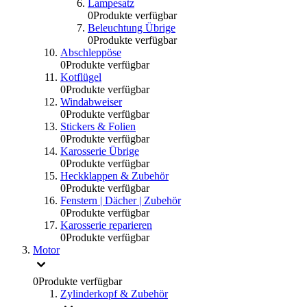
Lampesatz
0
Produkte verfügbar
Beleuchtung Übrige
0
Produkte verfügbar
Abschleppöse
0
Produkte verfügbar
Kotflügel
0
Produkte verfügbar
Windabweiser
0
Produkte verfügbar
Stickers & Folien
0
Produkte verfügbar
Karosserie Übrige
0
Produkte verfügbar
Heckklappen & Zubehör
0
Produkte verfügbar
Fenstern | Dächer | Zubehör
0
Produkte verfügbar
Karosserie reparieren
0
Produkte verfügbar
Motor
0
Produkte verfügbar
Zylinderkopf & Zubehör