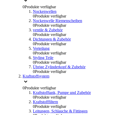
0
Produkte verfügbar
Nockenwellen
0
Produkte verfügbar
Nockenwelle Riemenscheiben
0
Produkte verfügbar
ventile & Zubehör
0
Produkte verfügbar
Dichtungen & Zubehör
0
Produkte verfügbar
Verteilung
0
Produkte verfügbar
Styling Teile
0
Produkte verfügbar
Übrige Zylinderkopf & Zubehör
0
Produkte verfügbar
Kraftstoffsystem
0
Produkte verfügbar
Kraftstofftank, Pumpe und Zubehör
0
Produkte verfügbar
Kraftstofffiltern
0
Produkte verfügbar
Leitungen, Schlauche & Fittingen