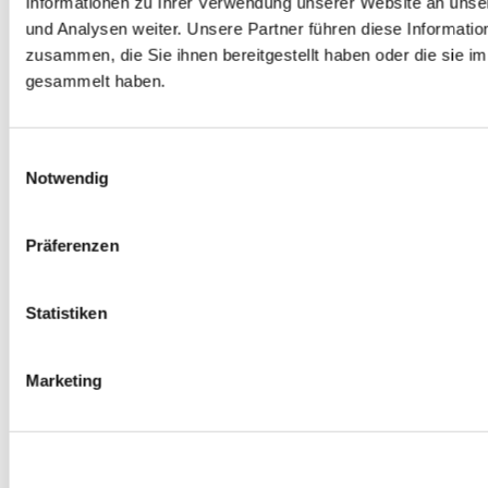
Informationen zu Ihrer Verwendung unserer Website an unse
Spurverbreiterungen
und Analysen weiter. Unsere Partner führen diese Informati
0
Produkte verfügbar
zusammen, die Sie ihnen bereitgestellt haben oder die sie 
Radmuttern
0
Produkte verfügbar
gesammelt haben.
Gewindestangen
0
Produkte verfügbar
Velgen Übrige
0
Produkte verfügbar
Einwilligungsauswahl
Felgen | Räder
Notwendig
0
Produkte verfügbar
Reifen
0
Produkte verfügbar
Präferenzen
Bremsen
0
Produkte verfügbar
Statistiken
Bremsscheiben
0
Produkte verfügbar
Bremsbeläge
Marketing
0
Produkte verfügbar
Bremssätteln
0
Produkte verfügbar
Stahl geflochten Bremsschlauch
0
Produkte verfügbar
Big Brake Satz