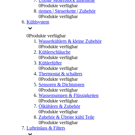
Übrige Moterblock Innenteile
0
Produkte verfügbar
riemen | Steuerkette | Zubehör
0
Produkte verfügbar
Kühlsystem
0
Produkte verfügbar
Wasserkühlern & kleine Zubehör
0
Produkte verfügbar
Kühlerschläuche
0
Produkte verfügbar
Kühlerlüfter
0
Produkte verfügbar
Thermostat & schalters
0
Produkte verfügbar
Sensoren & Dichtungen
0
Produkte verfügbar
Wasserpumpen & Flüssigkeiten
0
Produkte verfügbar
Ölkühlern & Zubehör
0
Produkte verfügbar
Zubehör & Übrige kühl Teile
0
Produkte verfügbar
Lufteinlass & Filters