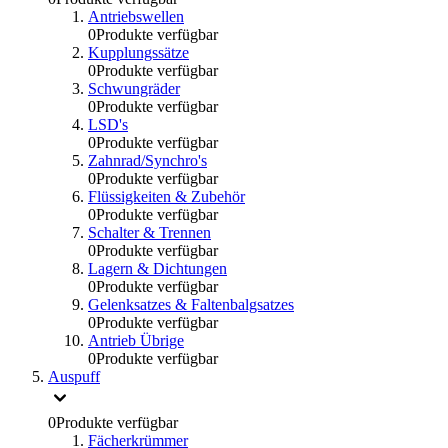
Antriebswellen
0
Produkte verfügbar
Kupplungssätze
0
Produkte verfügbar
Schwungräder
0
Produkte verfügbar
LSD's
0
Produkte verfügbar
Zahnrad/Synchro's
0
Produkte verfügbar
Flüssigkeiten & Zubehör
0
Produkte verfügbar
Schalter & Trennen
0
Produkte verfügbar
Lagern & Dichtungen
0
Produkte verfügbar
Gelenksatzes & Faltenbalgsatzes
0
Produkte verfügbar
Antrieb Übrige
0
Produkte verfügbar
Auspuff
0
Produkte verfügbar
Fächerkrümmer