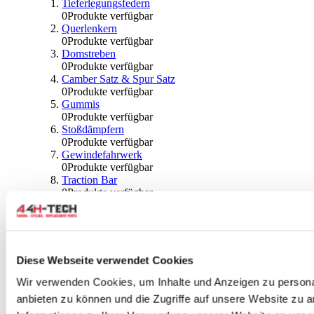
Tieferlegungsfedern
0
Produkte verfügbar
Querlenkern
0
Produkte verfügbar
Domstreben
0
Produkte verfügbar
Camber Satz & Spur Satz
0
Produkte verfügbar
Gummis
0
Produkte verfügbar
Stoßdämpfern
0
Produkte verfügbar
Gewindefahrwerk
0
Produkte verfügbar
Traction Bar
0
Produkte verfügbar
Stabilisator & Zubehör
0
Produkte verfügbar
Kugeln & Abdeckungen
0
Produkte verfügbar
Radlagern & Naben
Diese Webseite verwendet Cookies
0
Produkte verfügbar
Räder und Zubehör
Wir verwenden Cookies, um Inhalte und Anzeigen zu personal
anbieten zu können und die Zugriffe auf unsere Website zu 
0
Produkte verfügbar