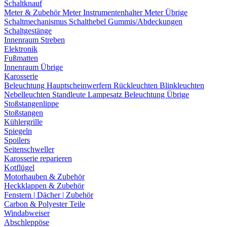
Schaltknauf
Meter & Zubehör
Meter
Instrumentenhalter
Meter Übrige
Schaltmechanismus
Schalthebel
Gummis/Abdeckungen
Schaltgestänge
Innenraum Streben
Elektronik
Fußmatten
Innenraum Übrige
Karosserie
Beleuchtung
Hauptscheinwerfern
Rückleuchten
Blinkleuchten
Nebelleuchten
Standleute
Lampesatz
Beleuchtung Übrige
Stoßstangenlippe
Stoßstangen
Kühlergrille
Spiegeln
Spoilers
Seitenschweller
Karosserie reparieren
Kotflügel
Motorhauben & Zubehör
Heckklappen & Zubehör
Fenstern | Dächer | Zubehör
Carbon & Polyester Teile
Windabweiser
Abschleppöse