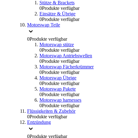
Stütze & Brackets
0
Produkte verfügbar
Einsätze & Übrige
0
Produkte verfügbar
Motorswap Teile
0
Produkte verfügbar
Motorswap stütze
0
Produkte verfügbar
Motorswap Antriebswellen
0
Produkte verfügbar
Motorswap Fächerkrümmer
0
Produkte verfügbar
Motorswap Übrige
0
Produkte verfügbar
Motorswap Pakete
0
Produkte verfügbar
Motorswap harnesses
0
Produkte verfügbar
Flüssigkeiten & Zubehör
0
Produkte verfügbar
Entzündung
0
Produkte verfügbar