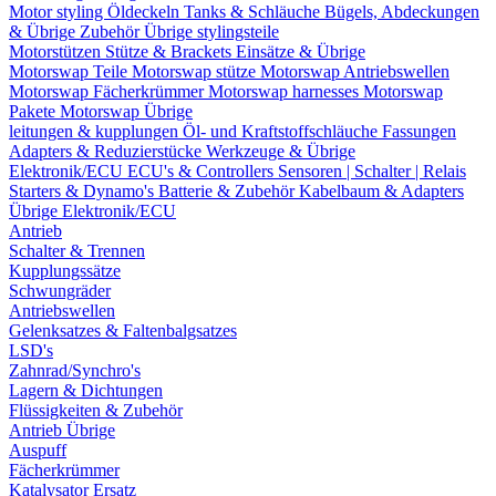
Motor styling
Öldeckeln
Tanks & Schläuche
Bügels, Abdeckungen
& Übrige Zubehör
Übrige stylingsteile
Motorstützen
Stütze & Brackets
Einsätze & Übrige
Motorswap Teile
Motorswap stütze
Motorswap Antriebswellen
Motorswap Fächerkrümmer
Motorswap harnesses
Motorswap
Pakete
Motorswap Übrige
leitungen & kupplungen
Öl- und Kraftstoffschläuche
Fassungen
Adapters & Reduzierstücke
Werkzeuge & Übrige
Elektronik/ECU
ECU's & Controllers
Sensoren | Schalter | Relais
Starters & Dynamo's
Batterie & Zubehör
Kabelbaum & Adapters
Übrige Elektronik/ECU
Antrieb
Schalter & Trennen
Kupplungssätze
Schwungräder
Antriebswellen
Gelenksatzes & Faltenbalgsatzes
LSD's
Zahnrad/Synchro's
Lagern & Dichtungen
Flüssigkeiten & Zubehör
Antrieb Übrige
Auspuff
Fächerkrümmer
Katalysator Ersatz