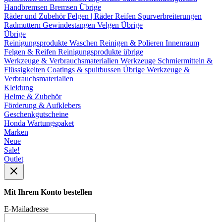
Handbremsen
Bremsen Übrige
Räder und Zubehör
Felgen | Räder
Reifen
Spurverbreiterungen
Radmuttern
Gewindestangen
Velgen Übrige
Übrige
Reinigungsprodukte
Waschen
Reinigen & Polieren
Innenraum
Felgen & Reifen
Reinigungsprodukte übrige
Werkzeuge & Verbrauchsmaterialien
Werkzeuge
Schmiermitteln &
Flüssigkeiten
Coatings & spuitbussen
Übrige Werkzeuge &
Verbrauchsmaterialien
Kleidung
Helme & Zubehör
Förderung & Aufklebers
Geschenkgutscheine
Honda Wartungspaket
Marken
Neue
Sale!
Outlet
Mit Ihrem Konto bestellen
E-Mailadresse