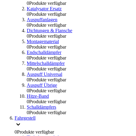
0
Produkte verfügbar
Katalysator Ersatz
0
Produkte verfügbar
Auspuffanlagen
0
Produkte verfügbar
Dichtungen & Flansche
0
Produkte verfügbar
Montagematerial
0
Produkte verfügbar
Endschalldämpfer
0
Produkte verfügbar
Mittelschalldämpfer
0
Produkte verfügbar
Auspuff Universal
0
Produkte verfügbar
Auspuff Übrige
0
Produkte verfügbar
Hitze-Band
0
Produkte verfügbar
Schalldämpfers
0
Produkte verfügbar
Fahrgestell
0
Produkte verfügbar