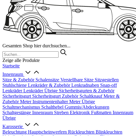
Gesamten Shop hier durchsuchen...
Zeige alle Produkte
Startseite
Innenraum
Sitze & Zubehör
Schalensitze
Verstellbare Sitze
Sitzgestellen
Stuhlschiene
Lenkräder & Zubehör
Lenkradnaben
Snap-off
Lenkräder
Lenkräder Übrige
Sicherheitsgurten & Zubehör
Sicherheitsgurt
Sicherheitsgurt Zubehör
Schaltknauf
Meter &
Zubehör
Meter
Instrumentenhalter
Meter Übrige
Schaltmechanismus
Schalthebel
Gummis/Abdeckungen
Schaltgestänge
Innenraum Streben
Elektronik
Fußmatten
Innenraum
Übrige
Karosserie
Beleuchtung
Hauptscheinwerfern
Rückleuchten
Blinkleuchten