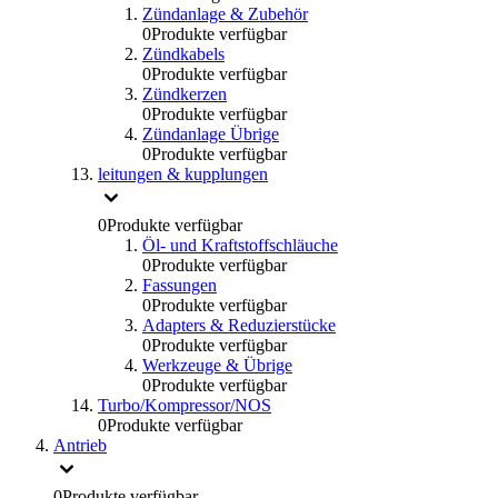
Zündanlage & Zubehör
0
Produkte verfügbar
Zündkabels
0
Produkte verfügbar
Zündkerzen
0
Produkte verfügbar
Zündanlage Übrige
0
Produkte verfügbar
leitungen & kupplungen
0
Produkte verfügbar
Öl- und Kraftstoffschläuche
0
Produkte verfügbar
Fassungen
0
Produkte verfügbar
Adapters & Reduzierstücke
0
Produkte verfügbar
Werkzeuge & Übrige
0
Produkte verfügbar
Turbo/Kompressor/NOS
0
Produkte verfügbar
Antrieb
0
Produkte verfügbar