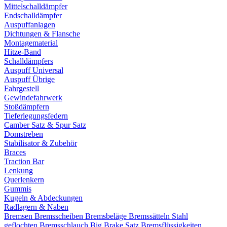
Mittelschalldämpfer
Endschalldämpfer
Auspuffanlagen
Dichtungen & Flansche
Montagematerial
Hitze-Band
Schalldämpfers
Auspuff Universal
Auspuff Übrige
Fahrgestell
Gewindefahrwerk
Stoßdämpfern
Tieferlegungsfedern
Camber Satz & Spur Satz
Domstreben
Stabilisator & Zubehör
Braces
Traction Bar
Lenkung
Querlenkern
Gummis
Kugeln & Abdeckungen
Radlagern & Naben
Bremsen
Bremsscheiben
Bremsbeläge
Bremssätteln
Stahl
geflochten Bremsschlauch
Big Brake Satz
Bremsflüssigkeiten