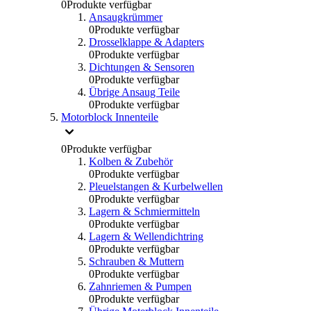
0
Produkte verfügbar
Ansaugkrümmer
0
Produkte verfügbar
Drosselklappe & Adapters
0
Produkte verfügbar
Dichtungen & Sensoren
0
Produkte verfügbar
Übrige Ansaug Teile
0
Produkte verfügbar
Motorblock Innenteile
0
Produkte verfügbar
Kolben & Zubehör
0
Produkte verfügbar
Pleuelstangen & Kurbelwellen
0
Produkte verfügbar
Lagern & Schmiermitteln
0
Produkte verfügbar
Lagern & Wellendichtring
0
Produkte verfügbar
Schrauben & Muttern
0
Produkte verfügbar
Zahnriemen & Pumpen
0
Produkte verfügbar