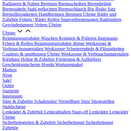
Radlagern & Naben
Bremsen
Bremsscheiben
Bremsbeläge
Bremssätteln
Stahl geflochten Bremsschlauch
Big Brake Satz
Bremsflüssigkeiten
Handbremsen
Bremsen Übrige
Räder und
Zubehör
Felgen | Räder
Reifen
Spurverbreiterungen
Radmuttern
Gewindestangen
Velgen Übrige
Übrige
Reinigungsprodukte
Waschen
Reinigen & Polieren
Innenraum
Felgen & Reifen
Reinigungsprodukte übrige
Werkzeuge &
Verbrauchsmaterialien
Werkzeuge
Schmiermitteln & Flüssigkeiten
Coatings & spuitbussen
Übrige Werkzeuge & Verbrauchsmaterialien
Kleidung
Helme & Zubehör
Förderung & Aufklebers
Geschenkgutscheine
Honda Wartungspaket
Marken
Neue
Sale!
Outlet
Startseite
Innenraum
Sitze & Zubehör
Schalensitze
Verstellbare Sitze
Sitzgestellen
Stuhlschiene
Lenkräder & Zubehör
Lenkradnaben
Snap-off
Lenkräder
Lenkräder
Übrige
Sicherheitsgurten & Zubehör
Sicherheitsgurt
Sicherheitsgurt
Zubehör