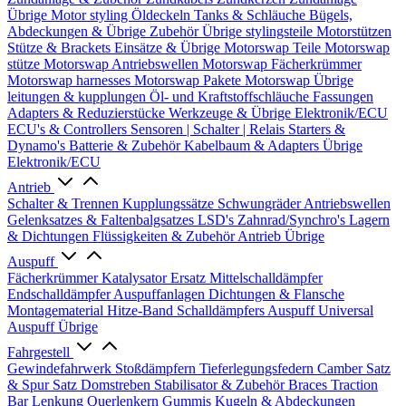
Übrige
Motor styling
Öldeckeln
Tanks & Schläuche
Bügels,
Abdeckungen & Übrige Zubehör
Übrige stylingsteile
Motorstützen
Stütze & Brackets
Einsätze & Übrige
Motorswap Teile
Motorswap
stütze
Motorswap Antriebswellen
Motorswap Fächerkrümmer
Motorswap harnesses
Motorswap Pakete
Motorswap Übrige
leitungen & kupplungen
Öl- und Kraftstoffschläuche
Fassungen
Adapters & Reduzierstücke
Werkzeuge & Übrige
Elektronik/ECU
ECU's & Controllers
Sensoren | Schalter | Relais
Starters &
Dynamo's
Batterie & Zubehör
Kabelbaum & Adapters
Übrige
Elektronik/ECU
Antrieb
Schalter & Trennen
Kupplungssätze
Schwungräder
Antriebswellen
Gelenksatzes & Faltenbalgsatzes
LSD's
Zahnrad/Synchro's
Lagern
& Dichtungen
Flüssigkeiten & Zubehör
Antrieb Übrige
Auspuff
Fächerkrümmer
Katalysator Ersatz
Mittelschalldämpfer
Endschalldämpfer
Auspuffanlagen
Dichtungen & Flansche
Montagematerial
Hitze-Band
Schalldämpfers
Auspuff Universal
Auspuff Übrige
Fahrgestell
Gewindefahrwerk
Stoßdämpfern
Tieferlegungsfedern
Camber Satz
& Spur Satz
Domstreben
Stabilisator & Zubehör
Braces
Traction
Bar
Lenkung
Querlenkern
Gummis
Kugeln & Abdeckungen