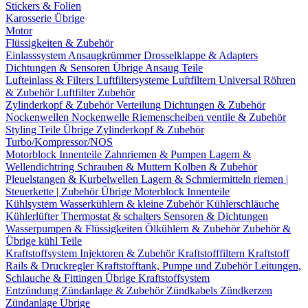
Stickers & Folien
Karosserie Übrige
Motor
Flüssigkeiten & Zubehör
Einlasssystem
Ansaugkrümmer
Drosselklappe & Adapters
Dichtungen & Sensoren
Übrige Ansaug Teile
Lufteinlass & Filters
Luftfiltersysteme
Luftfiltern
Universal Röhren
& Zubehör
Luftfilter Zubehör
Zylinderkopf & Zubehör
Verteilung
Dichtungen & Zubehör
Nockenwellen
Nockenwelle Riemenscheiben
ventile & Zubehör
Styling Teile
Übrige Zylinderkopf & Zubehör
Turbo/Kompressor/NOS
Motorblock Innenteile
Zahnriemen & Pumpen
Lagern &
Wellendichtring
Schrauben & Muttern
Kolben & Zubehör
Pleuelstangen & Kurbelwellen
Lagern & Schmiermitteln
riemen |
Steuerkette | Zubehör
Übrige Moterblock Innenteile
Kühlsystem
Wasserkühlern & kleine Zubehör
Kühlerschläuche
Kühlerlüfter
Thermostat & schalters
Sensoren & Dichtungen
Wasserpumpen & Flüssigkeiten
Ölkühlern & Zubehör
Zubehör &
Übrige kühl Teile
Kraftstoffsystem
Injektoren & Zubehör
Kraftstofffiltern
Kraftstoff
Rails & Druckregler
Kraftstofftank, Pumpe und Zubehör
Leitungen,
Schlauche & Fittingen
Übrige Kraftstoffsystem
Entzündung
Zündanlage & Zubehör
Zündkabels
Zündkerzen
Zündanlage Übrige