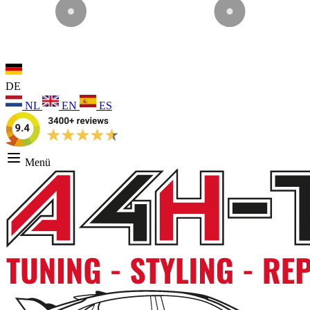
DE
NL
EN
ES
Menü