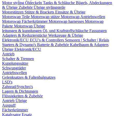
Motor styling
Öldeckeln
Tanks & Schläuche
Bügels, Abdeckungen
& Übrige Zubehör
Übrige stylingsteile
Motorstützen
Stütze & Brackets
Einsätze & Übrige
Motorswap Teile
Motorswap stütze
Motorswap Antriebswellen
Motorswap Fächerkrümmer
Motorswap harnesses
Motorswap
Pakete
Motorswap Übrige
leitungen & kupplungen
Öl- und Kraftstoffschläuche
Fassungen
Adapters & Reduzierstücke
Werkzeuge & Übrige
Elektronik/ECU
ECU's & Controllers
Sensoren | Schalter | Relais
Starters & Dynamo's
Batterie & Zubehör
Kabelbaum & Adapters
Übrige Elektronik/ECU
Antrieb
Schalter & Trennen
Kupplungssätze
Schwungräder
Antriebswellen
Gelenksatzes & Faltenbalgsatzes
LSD's
Zahnrad/Synchro's
Lagern & Dichtungen
Flüssigkeiten & Zubehör
Antrieb Übrige
Auspuff
Fächerkrümmer
Katalysator Ersatz