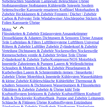
Nebelleuchten
Standleute
Lampesatz
Beleuchtung Übrige
Stoßstangenlippe
Stoßstangen
Kühlergrille
Spiegeln
Spoilers
Seitenschweller
Karosserie reparieren
Kotflügel
Motorhauben &
Zubehör
Heckklappen & Zubehör
Fenstern | Dächer | Zubehör
Carbon & Polyester Teile
Windabweiser
Abschleppöse
Stickers &
Folien
Karosserie Übrige
Motor
Flüssigkeiten & Zubehör
Einlasssystem
Ansaugkrümmer
Drosselklappe & Adapters
Dichtungen & Sensoren
Übrige Ansaug
Teile
Lufteinlass & Filters
Luftfiltersysteme
Luftfiltern
Universal
Röhren & Zubehör
Luftfilter Zubehör
Zylinderkopf & Zubehör
Verteilung
Dichtungen & Zubehör
Nockenwellen
Nockenwelle
Riemenscheiben
ventile & Zubehör
Styling Teile
Übrige
Zylinderkopf & Zubehör
Turbo/Kompressor/NOS
Motorblock
Innenteile
Zahnriemen & Pumpen
Lagern & Wellendichtring
Schrauben & Muttern
Kolben & Zubehör
Pleuelstangen &
Kurbelwellen
Lagern & Schmiermitteln
riemen | Steuerkette |
Zubehör
Übrige Moterblock Innenteile
Kühlsystem
Wasserkühlern
& kleine Zubehör
Kühlerschläuche
Kühlerlüfter
Thermostat &
schalters
Sensoren & Dichtungen
Wasserpumpen & Flüssigkeiten
Ölkühlern & Zubehör
Zubehör & Übrige kühl Teile
Kraftstoffsystem
Injektoren & Zubehör
Kraftstofffiltern
Kraftstoff
Rails & Druckregler
Kraftstofftank, Pumpe und Zubehör
Leitungen,
Schlauche & Fittingen
Übrige Kraftstoffsystem
Entzündung
Zündanlage & Zubehör
Zündkabels
Zündkerzen
Zündanlage