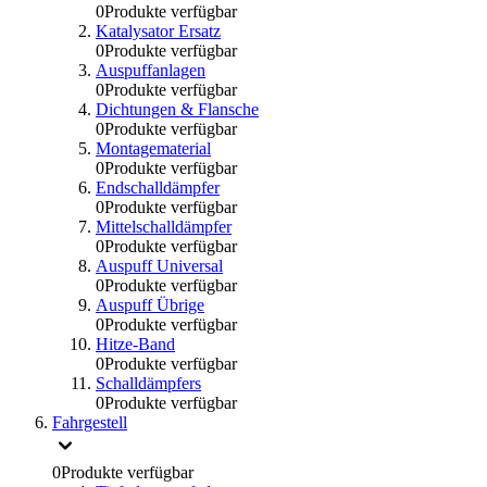
0
Produkte verfügbar
Katalysator Ersatz
0
Produkte verfügbar
Auspuffanlagen
0
Produkte verfügbar
Dichtungen & Flansche
0
Produkte verfügbar
Montagematerial
0
Produkte verfügbar
Endschalldämpfer
0
Produkte verfügbar
Mittelschalldämpfer
0
Produkte verfügbar
Auspuff Universal
0
Produkte verfügbar
Auspuff Übrige
0
Produkte verfügbar
Hitze-Band
0
Produkte verfügbar
Schalldämpfers
0
Produkte verfügbar
Fahrgestell
0
Produkte verfügbar