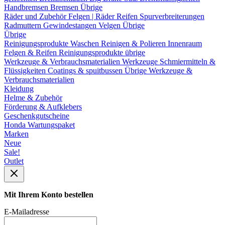
Handbremsen
Bremsen Übrige
Räder und Zubehör
Felgen | Räder
Reifen
Spurverbreiterungen
Radmuttern
Gewindestangen
Velgen Übrige
Übrige
Reinigungsprodukte
Waschen
Reinigen & Polieren
Innenraum
Felgen & Reifen
Reinigungsprodukte übrige
Werkzeuge & Verbrauchsmaterialien
Werkzeuge
Schmiermitteln &
Flüssigkeiten
Coatings & spuitbussen
Übrige Werkzeuge &
Verbrauchsmaterialien
Kleidung
Helme & Zubehör
Förderung & Aufklebers
Geschenkgutscheine
Honda Wartungspaket
Marken
Neue
Sale!
Outlet
Mit Ihrem Konto bestellen
E-Mailadresse