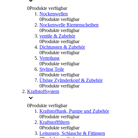
0
Produkte verfügbar
Nockenwellen
0
Produkte verfügbar
Nockenwelle Riemenscheiben
0
Produkte verfügbar
ventile & Zubehör
0
Produkte verfügbar
Dichtungen & Zubehör
0
Produkte verfügbar
Verteilung
0
Produkte verfügbar
Styling Teile
0
Produkte verfügbar
Übrige Zylinderkopf & Zubehör
0
Produkte verfügbar
Kraftstoffsystem
0
Produkte verfügbar
Kraftstofftank, Pumpe und Zubehör
0
Produkte verfügbar
Kraftstofffiltern
0
Produkte verfügbar
Leitungen, Schlauche & Fittingen