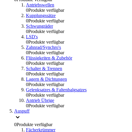
Antriebswellen
0
Produkte verfügbar
Kupplungssätze
0
Produkte verfügbar
Schwungräder
0
Produkte verfügbar
LSD's
0
Produkte verfügbar
Zahnrad/Synchro's
0
Produkte verfügbar
Flüssigkeiten & Zubehör
0
Produkte verfügbar
Schalter & Trennen
0
Produkte verfügbar
Lagern & Dichtungen
0
Produkte verfügbar
Gelenksatzes & Faltenbalgsatzes
0
Produkte verfügbar
Antrieb Übrige
0
Produkte verfügbar
Auspuff
0
Produkte verfügbar
Fächerkrümmer