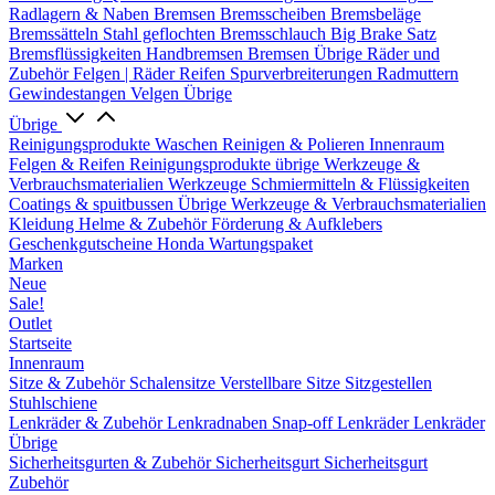
Radlagern & Naben
Bremsen
Bremsscheiben
Bremsbeläge
Bremssätteln
Stahl geflochten Bremsschlauch
Big Brake Satz
Bremsflüssigkeiten
Handbremsen
Bremsen Übrige
Räder und
Zubehör
Felgen | Räder
Reifen
Spurverbreiterungen
Radmuttern
Gewindestangen
Velgen Übrige
Übrige
Reinigungsprodukte
Waschen
Reinigen & Polieren
Innenraum
Felgen & Reifen
Reinigungsprodukte übrige
Werkzeuge &
Verbrauchsmaterialien
Werkzeuge
Schmiermitteln & Flüssigkeiten
Coatings & spuitbussen
Übrige Werkzeuge & Verbrauchsmaterialien
Kleidung
Helme & Zubehör
Förderung & Aufklebers
Geschenkgutscheine
Honda Wartungspaket
Marken
Neue
Sale!
Outlet
Startseite
Innenraum
Sitze & Zubehör
Schalensitze
Verstellbare Sitze
Sitzgestellen
Stuhlschiene
Lenkräder & Zubehör
Lenkradnaben
Snap-off
Lenkräder
Lenkräder
Übrige
Sicherheitsgurten & Zubehör
Sicherheitsgurt
Sicherheitsgurt
Zubehör