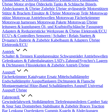
Übrige
Motor styling
Öldeckeln
Tanks & Schläuche
Bügels,
Abdeckungen & Übrige Zubehör
Übrige stylingsteile
Motorstützen
Stütze & Brackets
Einsätze & Übrige
Motorswap Teile
Motorswap
stütze
Motorswap Antriebswellen
Motorswap Fächerkrümmer
Motorswap harnesses
Motorswap Pakete
Motorswap Übrige
leitungen & kupplungen
Öl- und Kraftstoffschläuche
Fassungen
Adapters & Reduzierstücke
Werkzeuge & Übrige
Elektronik/ECU
ECU's & Controllers
Sensoren | Schalter | Relais
Starters &
Dynamo's
Batterie & Zubehör
Kabelbaum & Adapters
Übrige
Elektronik/ECU
Antrieb
Schalter & Trennen
Kupplungssätze
Schwungräder
Antriebswellen
Gelenksatzes & Faltenbalgsatzes
LSD's
Zahnrad/Synchro's
Lagern
& Dichtungen
Flüssigkeiten & Zubehör
Antrieb Übrige
Auspuff
Fächerkrümmer
Katalysator Ersatz
Mittelschalldämpfer
Endschalldämpfer
Auspuffanlagen
Dichtungen & Flansche
Montagematerial
Hitze-Band
Schalldämpfers
Auspuff Universal
Auspuff Übrige
Fahrgestell
Gewindefahrwerk
Stoßdämpfern
Tieferlegungsfedern
Camber Satz
& Spur Satz
Domstreben
Stabilisator & Zubehör
Braces
Traction
Bar
Lenkung
Querlenkern
Gummis
Kugeln & Abdeckungen