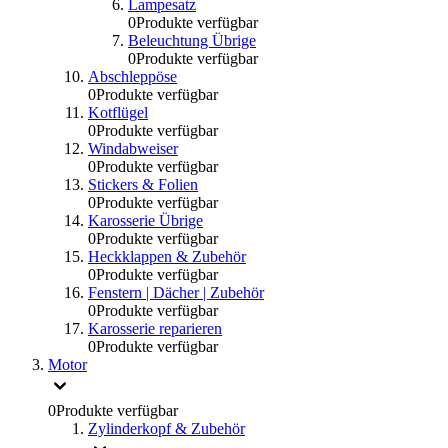
Lampesatz
0
Produkte verfügbar
Beleuchtung Übrige
0
Produkte verfügbar
Abschleppöse
0
Produkte verfügbar
Kotflügel
0
Produkte verfügbar
Windabweiser
0
Produkte verfügbar
Stickers & Folien
0
Produkte verfügbar
Karosserie Übrige
0
Produkte verfügbar
Heckklappen & Zubehör
0
Produkte verfügbar
Fenstern | Dächer | Zubehör
0
Produkte verfügbar
Karosserie reparieren
0
Produkte verfügbar
Motor
0
Produkte verfügbar
Zylinderkopf & Zubehör