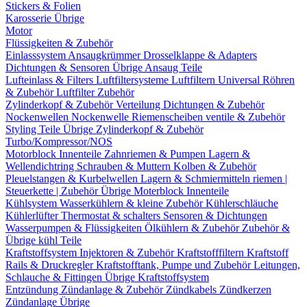
Stickers & Folien
Karosserie Übrige
Motor
Flüssigkeiten & Zubehör
Einlasssystem
Ansaugkrümmer
Drosselklappe & Adapters
Dichtungen & Sensoren
Übrige Ansaug Teile
Lufteinlass & Filters
Luftfiltersysteme
Luftfiltern
Universal Röhren
& Zubehör
Luftfilter Zubehör
Zylinderkopf & Zubehör
Verteilung
Dichtungen & Zubehör
Nockenwellen
Nockenwelle Riemenscheiben
ventile & Zubehör
Styling Teile
Übrige Zylinderkopf & Zubehör
Turbo/Kompressor/NOS
Motorblock Innenteile
Zahnriemen & Pumpen
Lagern &
Wellendichtring
Schrauben & Muttern
Kolben & Zubehör
Pleuelstangen & Kurbelwellen
Lagern & Schmiermitteln
riemen |
Steuerkette | Zubehör
Übrige Moterblock Innenteile
Kühlsystem
Wasserkühlern & kleine Zubehör
Kühlerschläuche
Kühlerlüfter
Thermostat & schalters
Sensoren & Dichtungen
Wasserpumpen & Flüssigkeiten
Ölkühlern & Zubehör
Zubehör &
Übrige kühl Teile
Kraftstoffsystem
Injektoren & Zubehör
Kraftstofffiltern
Kraftstoff
Rails & Druckregler
Kraftstofftank, Pumpe und Zubehör
Leitungen,
Schlauche & Fittingen
Übrige Kraftstoffsystem
Entzündung
Zündanlage & Zubehör
Zündkabels
Zündkerzen
Zündanlage Übrige