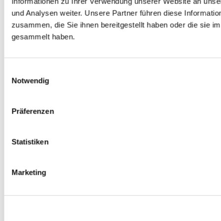
Informationen zu Ihrer Verwendung unserer Website an unse
Spurverbreiterungen
und Analysen weiter. Unsere Partner führen diese Informati
0
Produkte verfügbar
zusammen, die Sie ihnen bereitgestellt haben oder die sie 
Radmuttern
0
Produkte verfügbar
gesammelt haben.
Gewindestangen
0
Produkte verfügbar
Velgen Übrige
0
Produkte verfügbar
Einwilligungsauswahl
Felgen | Räder
Notwendig
0
Produkte verfügbar
Reifen
0
Produkte verfügbar
Präferenzen
Bremsen
0
Produkte verfügbar
Statistiken
Bremsscheiben
0
Produkte verfügbar
Bremsbeläge
Marketing
0
Produkte verfügbar
Bremssätteln
0
Produkte verfügbar
Stahl geflochten Bremsschlauch
0
Produkte verfügbar
Big Brake Satz