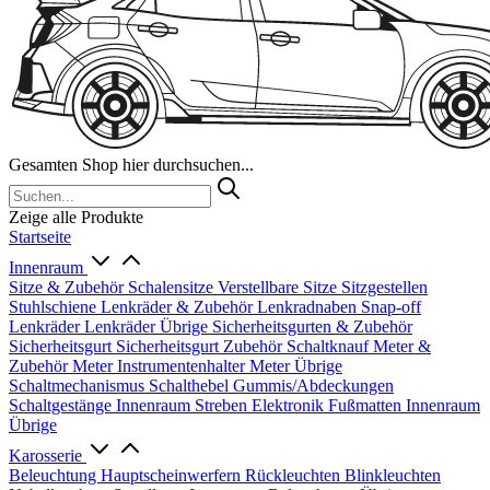
Gesamten Shop hier durchsuchen...
Zeige alle Produkte
Startseite
Innenraum
Sitze & Zubehör
Schalensitze
Verstellbare Sitze
Sitzgestellen
Stuhlschiene
Lenkräder & Zubehör
Lenkradnaben
Snap-off
Lenkräder
Lenkräder Übrige
Sicherheitsgurten & Zubehör
Sicherheitsgurt
Sicherheitsgurt Zubehör
Schaltknauf
Meter &
Zubehör
Meter
Instrumentenhalter
Meter Übrige
Schaltmechanismus
Schalthebel
Gummis/Abdeckungen
Schaltgestänge
Innenraum Streben
Elektronik
Fußmatten
Innenraum
Übrige
Karosserie
Beleuchtung
Hauptscheinwerfern
Rückleuchten
Blinkleuchten