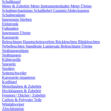
Schaltknauf
Meter & Zubehör
Meter
Instrumentenhalter
Meter Übrige
Schaltmechanismus
Schalthebel
Gummis/Abdeckungen
Schaltgestänge
Innenraum Streben
Elektronik
Fußmatten
Innenraum Übrige
Karosserie
Beleuchtung
Hauptscheinwerfern
Rückleuchten
Blinkleuchten
Nebelleuchten
Standleute
Lampesatz
Beleuchtung Übrige
Stoßstangenlippe
Stoßstangen
Kühlergrille
Spiegeln
Spoilers
Seitenschweller
Karosserie reparieren
Kotflügel
Motorhauben & Zubehör
Heckklappen & Zubehör
Fenstern | Dächer | Zubehör
Carbon & Polyester Teile
Windabweiser
Abschleppöse