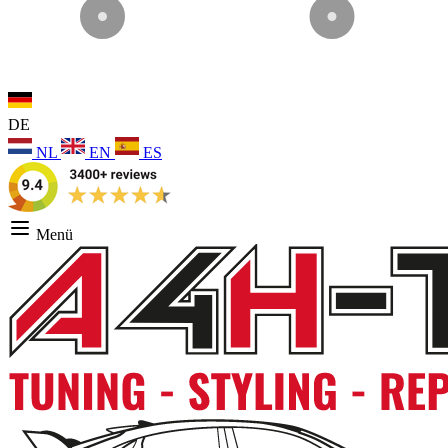
DE
NL
EN
ES
Menü