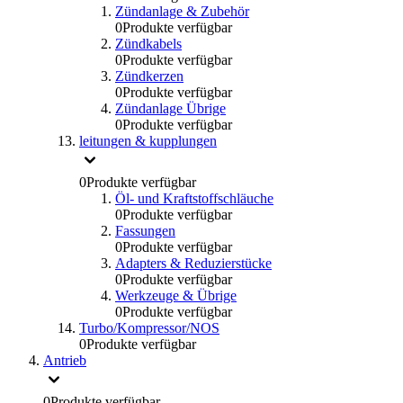
Zündanlage & Zubehör
0
Produkte verfügbar
Zündkabels
0
Produkte verfügbar
Zündkerzen
0
Produkte verfügbar
Zündanlage Übrige
0
Produkte verfügbar
leitungen & kupplungen
0
Produkte verfügbar
Öl- und Kraftstoffschläuche
0
Produkte verfügbar
Fassungen
0
Produkte verfügbar
Adapters & Reduzierstücke
0
Produkte verfügbar
Werkzeuge & Übrige
0
Produkte verfügbar
Turbo/Kompressor/NOS
0
Produkte verfügbar
Antrieb
0
Produkte verfügbar