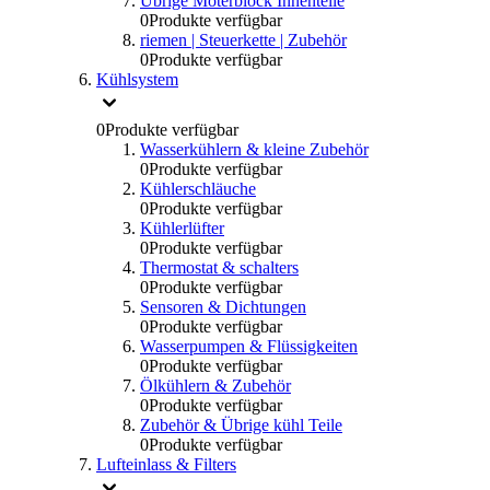
Übrige Moterblock Innenteile
0
Produkte verfügbar
riemen | Steuerkette | Zubehör
0
Produkte verfügbar
Kühlsystem
0
Produkte verfügbar
Wasserkühlern & kleine Zubehör
0
Produkte verfügbar
Kühlerschläuche
0
Produkte verfügbar
Kühlerlüfter
0
Produkte verfügbar
Thermostat & schalters
0
Produkte verfügbar
Sensoren & Dichtungen
0
Produkte verfügbar
Wasserpumpen & Flüssigkeiten
0
Produkte verfügbar
Ölkühlern & Zubehör
0
Produkte verfügbar
Zubehör & Übrige kühl Teile
0
Produkte verfügbar
Lufteinlass & Filters