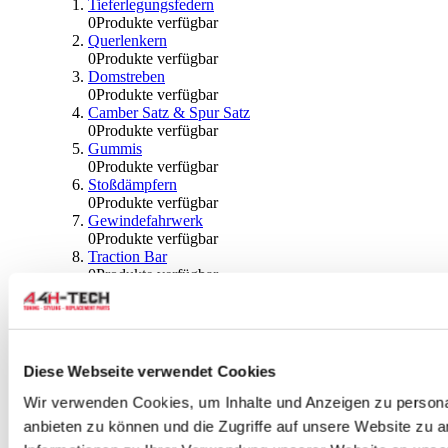
Tieferlegungsfedern
0
Produkte verfügbar
Querlenkern
0
Produkte verfügbar
Domstreben
0
Produkte verfügbar
Camber Satz & Spur Satz
0
Produkte verfügbar
Gummis
0
Produkte verfügbar
Stoßdämpfern
0
Produkte verfügbar
Gewindefahrwerk
0
Produkte verfügbar
Traction Bar
0
Produkte verfügbar
Stabilisator & Zubehör
0
Produkte verfügbar
Kugeln & Abdeckungen
0
Produkte verfügbar
Radlagern & Naben
Diese Webseite verwendet Cookies
0
Produkte verfügbar
Räder und Zubehör
Wir verwenden Cookies, um Inhalte und Anzeigen zu personal
anbieten zu können und die Zugriffe auf unsere Website zu 
0
Produkte verfügbar