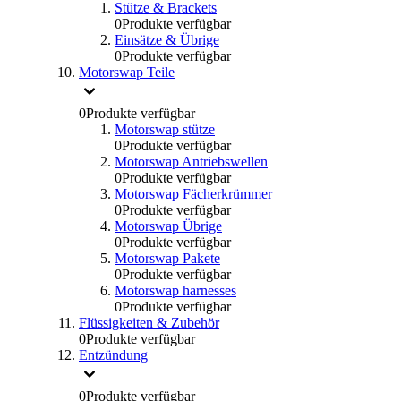
Stütze & Brackets
0
Produkte verfügbar
Einsätze & Übrige
0
Produkte verfügbar
Motorswap Teile
0
Produkte verfügbar
Motorswap stütze
0
Produkte verfügbar
Motorswap Antriebswellen
0
Produkte verfügbar
Motorswap Fächerkrümmer
0
Produkte verfügbar
Motorswap Übrige
0
Produkte verfügbar
Motorswap Pakete
0
Produkte verfügbar
Motorswap harnesses
0
Produkte verfügbar
Flüssigkeiten & Zubehör
0
Produkte verfügbar
Entzündung
0
Produkte verfügbar