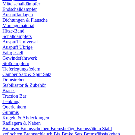
Mittelschalldämpfer
Endschalldämpfer
Auspuffanlagen
Dichtungen & Flansche
Montagematerial
Hitze-Band
Schalldämpfers
Auspuff Universal
Auspuff Übrige
Fahrgestell
Gewindefahrwerk
Stoßdämpfern
Tieferlegungsfedern
Camber Satz & Spur Satz
Domstreben
Stabilisator & Zubehör
Braces
Traction Bar
Lenkung
Querlenkern
Gummis
Kugeln & Abdeckungen
Radlagern & Naben
Bremsen
Bremsscheiben
Bremsbeläge
Bremssätteln
Stahl
geflochten Bremsschlauch
Big Brake Satz
Bremsflüssigkeiten