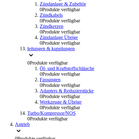
Zündanlage & Zubehör
0
Produkte verfügbar
Zündkabels
0
Produkte verfügbar
Zündkerzen
0
Produkte verfügbar
Zündanlage Übrige
0
Produkte verfügbar
leitungen & kupplungen
0
Produkte verfügbar
Öl- und Kraftstoffschläuche
0
Produkte verfügbar
Fassungen
0
Produkte verfügbar
Adapters & Reduzierstücke
0
Produkte verfügbar
Werkzeuge & Übrige
0
Produkte verfügbar
Turbo/Kompressor/NOS
0
Produkte verfügbar
Antrieb
0
Produkte verfügbar