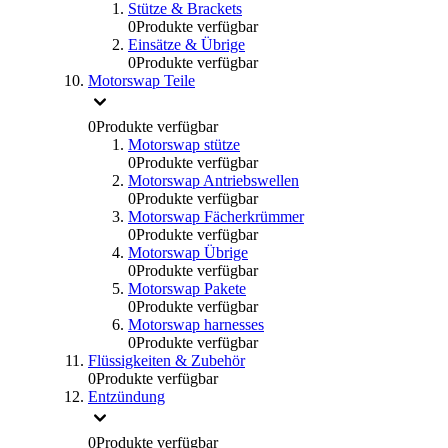
Stütze & Brackets
0
Produkte verfügbar
Einsätze & Übrige
0
Produkte verfügbar
Motorswap Teile
0
Produkte verfügbar
Motorswap stütze
0
Produkte verfügbar
Motorswap Antriebswellen
0
Produkte verfügbar
Motorswap Fächerkrümmer
0
Produkte verfügbar
Motorswap Übrige
0
Produkte verfügbar
Motorswap Pakete
0
Produkte verfügbar
Motorswap harnesses
0
Produkte verfügbar
Flüssigkeiten & Zubehör
0
Produkte verfügbar
Entzündung
0
Produkte verfügbar