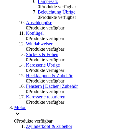
Lampesatz
0
Produkte verfügbar
Beleuchtung Übrige
0
Produkte verfügbar
Abschleppöse
0
Produkte verfügbar
Kotflügel
0
Produkte verfügbar
Windabweiser
0
Produkte verfügbar
Stickers & Folien
0
Produkte verfügbar
Karosserie Übrige
0
Produkte verfügbar
Heckklappen & Zubehör
0
Produkte verfügbar
Fenstern | Dächer | Zubehör
0
Produkte verfügbar
Karosserie reparieren
0
Produkte verfügbar
Motor
0
Produkte verfügbar
Zylinderkopf & Zubehör