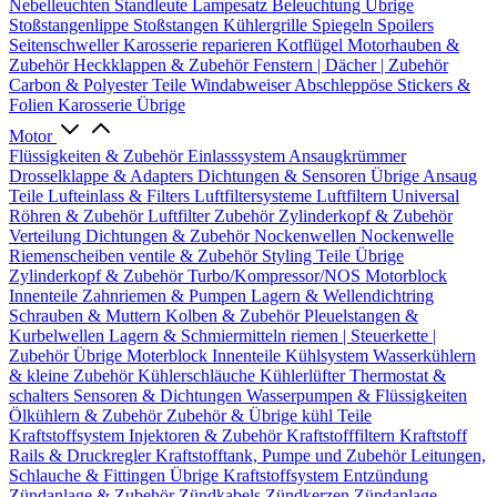
Nebelleuchten
Standleute
Lampesatz
Beleuchtung Übrige
Stoßstangenlippe
Stoßstangen
Kühlergrille
Spiegeln
Spoilers
Seitenschweller
Karosserie reparieren
Kotflügel
Motorhauben &
Zubehör
Heckklappen & Zubehör
Fenstern | Dächer | Zubehör
Carbon & Polyester Teile
Windabweiser
Abschleppöse
Stickers &
Folien
Karosserie Übrige
Motor
Flüssigkeiten & Zubehör
Einlasssystem
Ansaugkrümmer
Drosselklappe & Adapters
Dichtungen & Sensoren
Übrige Ansaug
Teile
Lufteinlass & Filters
Luftfiltersysteme
Luftfiltern
Universal
Röhren & Zubehör
Luftfilter Zubehör
Zylinderkopf & Zubehör
Verteilung
Dichtungen & Zubehör
Nockenwellen
Nockenwelle
Riemenscheiben
ventile & Zubehör
Styling Teile
Übrige
Zylinderkopf & Zubehör
Turbo/Kompressor/NOS
Motorblock
Innenteile
Zahnriemen & Pumpen
Lagern & Wellendichtring
Schrauben & Muttern
Kolben & Zubehör
Pleuelstangen &
Kurbelwellen
Lagern & Schmiermitteln
riemen | Steuerkette |
Zubehör
Übrige Moterblock Innenteile
Kühlsystem
Wasserkühlern
& kleine Zubehör
Kühlerschläuche
Kühlerlüfter
Thermostat &
schalters
Sensoren & Dichtungen
Wasserpumpen & Flüssigkeiten
Ölkühlern & Zubehör
Zubehör & Übrige kühl Teile
Kraftstoffsystem
Injektoren & Zubehör
Kraftstofffiltern
Kraftstoff
Rails & Druckregler
Kraftstofftank, Pumpe und Zubehör
Leitungen,
Schlauche & Fittingen
Übrige Kraftstoffsystem
Entzündung
Zündanlage & Zubehör
Zündkabels
Zündkerzen
Zündanlage