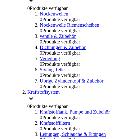
0
Produkte verfügbar
Nockenwellen
0
Produkte verfügbar
Nockenwelle Riemenscheiben
0
Produkte verfügbar
ventile & Zubehör
0
Produkte verfügbar
Dichtungen & Zubehör
0
Produkte verfügbar
Verteilung
0
Produkte verfügbar
Styling Teile
0
Produkte verfügbar
Übrige Zylinderkopf & Zubehör
0
Produkte verfügbar
Kraftstoffsystem
0
Produkte verfügbar
Kraftstofftank, Pumpe und Zubehör
0
Produkte verfügbar
Kraftstofffiltern
0
Produkte verfügbar
Leitungen, Schlauche & Fittingen