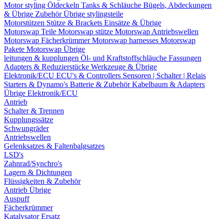
Motor styling
Öldeckeln
Tanks & Schläuche
Bügels, Abdeckungen
& Übrige Zubehör
Übrige stylingsteile
Motorstützen
Stütze & Brackets
Einsätze & Übrige
Motorswap Teile
Motorswap stütze
Motorswap Antriebswellen
Motorswap Fächerkrümmer
Motorswap harnesses
Motorswap
Pakete
Motorswap Übrige
leitungen & kupplungen
Öl- und Kraftstoffschläuche
Fassungen
Adapters & Reduzierstücke
Werkzeuge & Übrige
Elektronik/ECU
ECU's & Controllers
Sensoren | Schalter | Relais
Starters & Dynamo's
Batterie & Zubehör
Kabelbaum & Adapters
Übrige Elektronik/ECU
Antrieb
Schalter & Trennen
Kupplungssätze
Schwungräder
Antriebswellen
Gelenksatzes & Faltenbalgsatzes
LSD's
Zahnrad/Synchro's
Lagern & Dichtungen
Flüssigkeiten & Zubehör
Antrieb Übrige
Auspuff
Fächerkrümmer
Katalysator Ersatz