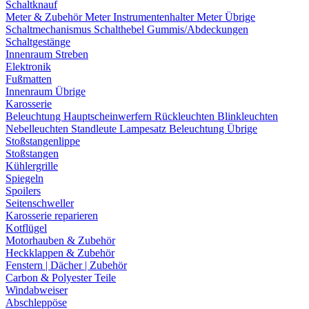
Schaltknauf
Meter & Zubehör
Meter
Instrumentenhalter
Meter Übrige
Schaltmechanismus
Schalthebel
Gummis/Abdeckungen
Schaltgestänge
Innenraum Streben
Elektronik
Fußmatten
Innenraum Übrige
Karosserie
Beleuchtung
Hauptscheinwerfern
Rückleuchten
Blinkleuchten
Nebelleuchten
Standleute
Lampesatz
Beleuchtung Übrige
Stoßstangenlippe
Stoßstangen
Kühlergrille
Spiegeln
Spoilers
Seitenschweller
Karosserie reparieren
Kotflügel
Motorhauben & Zubehör
Heckklappen & Zubehör
Fenstern | Dächer | Zubehör
Carbon & Polyester Teile
Windabweiser
Abschleppöse