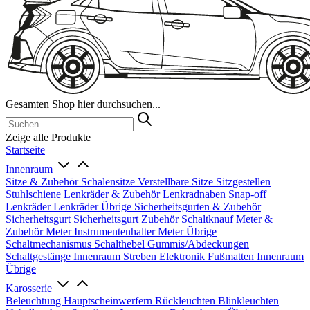
Gesamten Shop hier durchsuchen...
Zeige alle Produkte
Startseite
Innenraum
Sitze & Zubehör
Schalensitze
Verstellbare Sitze
Sitzgestellen
Stuhlschiene
Lenkräder & Zubehör
Lenkradnaben
Snap-off
Lenkräder
Lenkräder Übrige
Sicherheitsgurten & Zubehör
Sicherheitsgurt
Sicherheitsgurt Zubehör
Schaltknauf
Meter &
Zubehör
Meter
Instrumentenhalter
Meter Übrige
Schaltmechanismus
Schalthebel
Gummis/Abdeckungen
Schaltgestänge
Innenraum Streben
Elektronik
Fußmatten
Innenraum
Übrige
Karosserie
Beleuchtung
Hauptscheinwerfern
Rückleuchten
Blinkleuchten