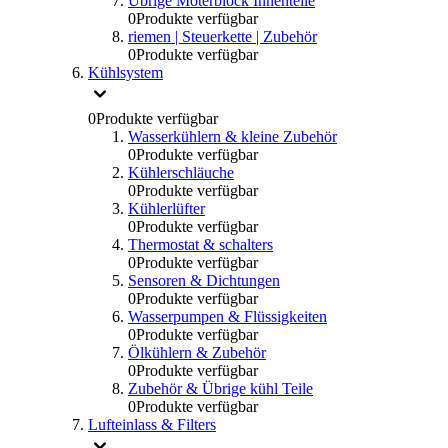
Übrige Moterblock Innenteile
0
Produkte verfügbar
riemen | Steuerkette | Zubehör
0
Produkte verfügbar
Kühlsystem
0
Produkte verfügbar
Wasserkühlern & kleine Zubehör
0
Produkte verfügbar
Kühlerschläuche
0
Produkte verfügbar
Kühlerlüfter
0
Produkte verfügbar
Thermostat & schalters
0
Produkte verfügbar
Sensoren & Dichtungen
0
Produkte verfügbar
Wasserpumpen & Flüssigkeiten
0
Produkte verfügbar
Ölkühlern & Zubehör
0
Produkte verfügbar
Zubehör & Übrige kühl Teile
0
Produkte verfügbar
Lufteinlass & Filters