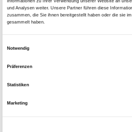
Informationen zu Ihrer Verwendung unserer Website an unse
Spurverbreiterungen
und Analysen weiter. Unsere Partner führen diese Informati
0
Produkte verfügbar
zusammen, die Sie ihnen bereitgestellt haben oder die sie 
Radmuttern
0
Produkte verfügbar
gesammelt haben.
Gewindestangen
0
Produkte verfügbar
Velgen Übrige
0
Produkte verfügbar
Einwilligungsauswahl
Felgen | Räder
Notwendig
0
Produkte verfügbar
Reifen
0
Produkte verfügbar
Präferenzen
Bremsen
0
Produkte verfügbar
Statistiken
Bremsscheiben
0
Produkte verfügbar
Bremsbeläge
Marketing
0
Produkte verfügbar
Bremssätteln
0
Produkte verfügbar
Stahl geflochten Bremsschlauch
0
Produkte verfügbar
Big Brake Satz