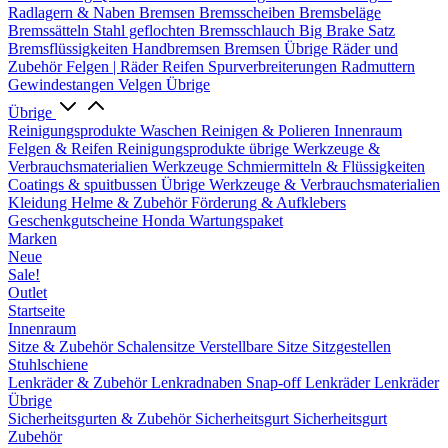
Radlagern & Naben
Bremsen
Bremsscheiben
Bremsbeläge
Bremssätteln
Stahl geflochten Bremsschlauch
Big Brake Satz
Bremsflüssigkeiten
Handbremsen
Bremsen Übrige
Räder und
Zubehör
Felgen | Räder
Reifen
Spurverbreiterungen
Radmuttern
Gewindestangen
Velgen Übrige
Übrige
Reinigungsprodukte
Waschen
Reinigen & Polieren
Innenraum
Felgen & Reifen
Reinigungsprodukte übrige
Werkzeuge &
Verbrauchsmaterialien
Werkzeuge
Schmiermitteln & Flüssigkeiten
Coatings & spuitbussen
Übrige Werkzeuge & Verbrauchsmaterialien
Kleidung
Helme & Zubehör
Förderung & Aufklebers
Geschenkgutscheine
Honda Wartungspaket
Marken
Neue
Sale!
Outlet
Startseite
Innenraum
Sitze & Zubehör
Schalensitze
Verstellbare Sitze
Sitzgestellen
Stuhlschiene
Lenkräder & Zubehör
Lenkradnaben
Snap-off
Lenkräder
Lenkräder
Übrige
Sicherheitsgurten & Zubehör
Sicherheitsgurt
Sicherheitsgurt
Zubehör