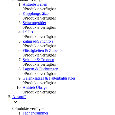
Antriebswellen
0
Produkte verfügbar
Kupplungssätze
0
Produkte verfügbar
Schwungräder
0
Produkte verfügbar
LSD's
0
Produkte verfügbar
Zahnrad/Synchro's
0
Produkte verfügbar
Flüssigkeiten & Zubehör
0
Produkte verfügbar
Schalter & Trennen
0
Produkte verfügbar
Lagern & Dichtungen
0
Produkte verfügbar
Gelenksatzes & Faltenbalgsatzes
0
Produkte verfügbar
Antrieb Übrige
0
Produkte verfügbar
Auspuff
0
Produkte verfügbar
Fächerkrümmer