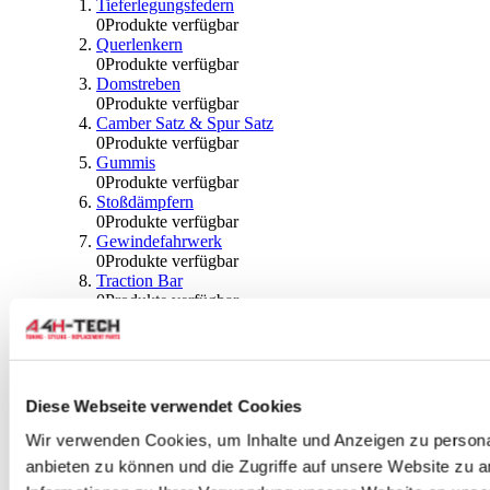
Tieferlegungsfedern
0
Produkte verfügbar
Querlenkern
0
Produkte verfügbar
Domstreben
0
Produkte verfügbar
Camber Satz & Spur Satz
0
Produkte verfügbar
Gummis
0
Produkte verfügbar
Stoßdämpfern
0
Produkte verfügbar
Gewindefahrwerk
0
Produkte verfügbar
Traction Bar
0
Produkte verfügbar
Stabilisator & Zubehör
0
Produkte verfügbar
Kugeln & Abdeckungen
0
Produkte verfügbar
Radlagern & Naben
Diese Webseite verwendet Cookies
0
Produkte verfügbar
Räder und Zubehör
Wir verwenden Cookies, um Inhalte und Anzeigen zu personal
anbieten zu können und die Zugriffe auf unsere Website zu 
0
Produkte verfügbar