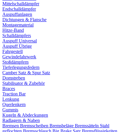
Mittelschalldämpfer
Endschalldämpfer
Auspuffanlagen
Dichtungen & Flansche
Montagematerial
Hitze-Band
Schalldämpfers
Auspuff Universal
Auspuff Übrige
Fahrgestell
Gewindefahrwerk
Stoßdämpfern
Tieferlegungsfedern
Camber Satz & Spur Satz
Domstreben
Stabilisator & Zubehör
Braces
Traction Bar
Lenkung
Querlenkern
Gummis
Kugeln & Abdeckungen
Radlagern & Naben
Bremsen
Bremsscheiben
Bremsbeläge
Bremssätteln
Stahl
geflochten Bremsschlauch
Big Brake Satz
Bremsflüssigkeiten