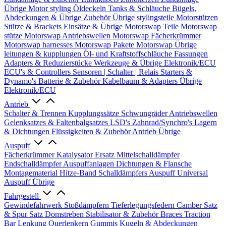
Übrige
Motor styling
Öldeckeln
Tanks & Schläuche
Bügels,
Abdeckungen & Übrige Zubehör
Übrige stylingsteile
Motorstützen
Stütze & Brackets
Einsätze & Übrige
Motorswap Teile
Motorswap
stütze
Motorswap Antriebswellen
Motorswap Fächerkrümmer
Motorswap harnesses
Motorswap Pakete
Motorswap Übrige
leitungen & kupplungen
Öl- und Kraftstoffschläuche
Fassungen
Adapters & Reduzierstücke
Werkzeuge & Übrige
Elektronik/ECU
ECU's & Controllers
Sensoren | Schalter | Relais
Starters &
Dynamo's
Batterie & Zubehör
Kabelbaum & Adapters
Übrige
Elektronik/ECU
Antrieb
Schalter & Trennen
Kupplungssätze
Schwungräder
Antriebswellen
Gelenksatzes & Faltenbalgsatzes
LSD's
Zahnrad/Synchro's
Lagern
& Dichtungen
Flüssigkeiten & Zubehör
Antrieb Übrige
Auspuff
Fächerkrümmer
Katalysator Ersatz
Mittelschalldämpfer
Endschalldämpfer
Auspuffanlagen
Dichtungen & Flansche
Montagematerial
Hitze-Band
Schalldämpfers
Auspuff Universal
Auspuff Übrige
Fahrgestell
Gewindefahrwerk
Stoßdämpfern
Tieferlegungsfedern
Camber Satz
& Spur Satz
Domstreben
Stabilisator & Zubehör
Braces
Traction
Bar
Lenkung
Querlenkern
Gummis
Kugeln & Abdeckungen