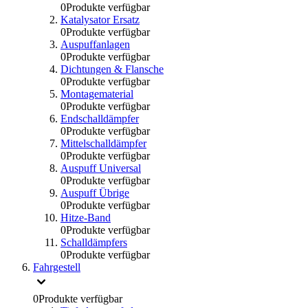
0
Produkte verfügbar
Katalysator Ersatz
0
Produkte verfügbar
Auspuffanlagen
0
Produkte verfügbar
Dichtungen & Flansche
0
Produkte verfügbar
Montagematerial
0
Produkte verfügbar
Endschalldämpfer
0
Produkte verfügbar
Mittelschalldämpfer
0
Produkte verfügbar
Auspuff Universal
0
Produkte verfügbar
Auspuff Übrige
0
Produkte verfügbar
Hitze-Band
0
Produkte verfügbar
Schalldämpfers
0
Produkte verfügbar
Fahrgestell
0
Produkte verfügbar