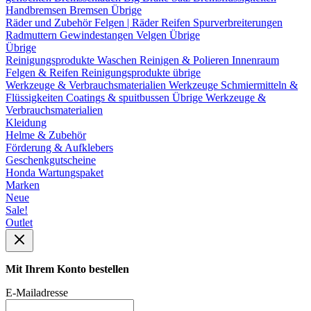
Handbremsen
Bremsen Übrige
Räder und Zubehör
Felgen | Räder
Reifen
Spurverbreiterungen
Radmuttern
Gewindestangen
Velgen Übrige
Übrige
Reinigungsprodukte
Waschen
Reinigen & Polieren
Innenraum
Felgen & Reifen
Reinigungsprodukte übrige
Werkzeuge & Verbrauchsmaterialien
Werkzeuge
Schmiermitteln &
Flüssigkeiten
Coatings & spuitbussen
Übrige Werkzeuge &
Verbrauchsmaterialien
Kleidung
Helme & Zubehör
Förderung & Aufklebers
Geschenkgutscheine
Honda Wartungspaket
Marken
Neue
Sale!
Outlet
Mit Ihrem Konto bestellen
E-Mailadresse