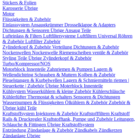
Stickers & Folien
Karosserie Übrige
Motor
Flüssigkeiten & Zubehör
Einlasssystem
Ansaugkrümmer
Drosselklappe & Adapters
Dichtungen & Sensoren
Übrige Ansaug Teile
Lufteinlass & Filters
Luftfiltersysteme
Luftfiltern
Universal Röhren
& Zubehör
Luftfilter Zubehör
Zylinderkopf & Zubehör
Verteilung
Dichtungen & Zubehör
Nockenwellen
Nockenwelle Riemenscheiben
ventile & Zubehör
Styling Teile
Übrige Zylinderkopf & Zubehör
Turbo/Kompressor/NOS
Motorblock Innenteile
Zahnriemen & Pumpen
Lagern &
Wellendichtring
Schrauben & Muttern
Kolben & Zubehör
Pleuelstangen & Kurbelwellen
Lagern & Schmiermitteln
riemen |
Steuerkette | Zubehör
Übrige Moterblock Innenteile
Kühlsystem
Wasserkühlern & kleine Zubehör
Kühlerschläuche
Kühlerlüfter
Thermostat & schalters
Sensoren & Dichtungen
Wasserpumpen & Flüssigkeiten
Ölkühlern & Zubehör
Zubehör &
Übrige kühl Teile
Kraftstoffsystem
Injektoren & Zubehör
Kraftstofffiltern
Kraftstoff
Rails & Druckregler
Kraftstofftank, Pumpe und Zubehör
Leitungen,
Schlauche & Fittingen
Übrige Kraftstoffsystem
Entzündung
Zündanlage & Zubehör
Zündkabels
Zündkerzen
Zündanlage Übrige