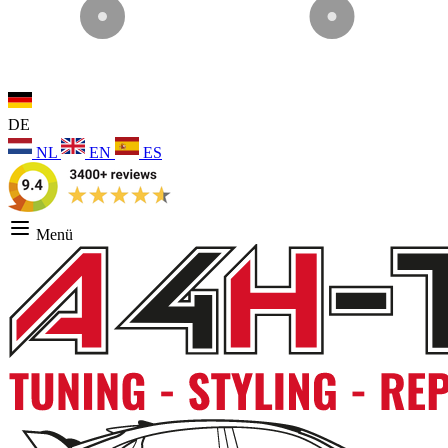
DE
NL
EN
ES
Menü