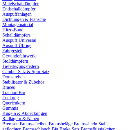
Mittelschalldämpfer
Endschalldämpfer
Auspuffanlagen
Dichtungen & Flansche
Montagematerial
Hitze-Band
Schalldämpfers
Auspuff Universal
Auspuff Übrige
Fahrgestell
Gewindefahrwerk
Stoßdämpfern
Tieferlegungsfedern
Camber Satz & Spur Satz
Domstreben
Stabilisator & Zubehör
Braces
Traction Bar
Lenkung
Querlenkern
Gummis
Kugeln & Abdeckungen
Radlagern & Naben
Bremsen
Bremsscheiben
Bremsbeläge
Bremssätteln
Stahl
geflochten Bremsschlauch
Big Brake Satz
Bremsflüssigkeiten