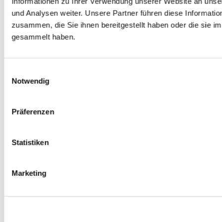
Informationen zu Ihrer Verwendung unserer Website an unse
Spurverbreiterungen
und Analysen weiter. Unsere Partner führen diese Informati
0
Produkte verfügbar
zusammen, die Sie ihnen bereitgestellt haben oder die sie 
Radmuttern
0
Produkte verfügbar
gesammelt haben.
Gewindestangen
0
Produkte verfügbar
Velgen Übrige
0
Produkte verfügbar
Einwilligungsauswahl
Felgen | Räder
Notwendig
0
Produkte verfügbar
Reifen
0
Produkte verfügbar
Präferenzen
Bremsen
0
Produkte verfügbar
Statistiken
Bremsscheiben
0
Produkte verfügbar
Bremsbeläge
Marketing
0
Produkte verfügbar
Bremssätteln
0
Produkte verfügbar
Stahl geflochten Bremsschlauch
0
Produkte verfügbar
Big Brake Satz