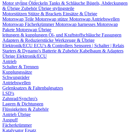
Motor styling
Öldeckeln
Tanks & Schläuche
Bügels, Abdeckungen
& Übrige Zubehör
Übrige stylingsteile
Motorstützen
Stütze & Brackets
Einsätze & Übrige
Motorswap Teile
Motorswap stütze
Motorswap Antriebswellen
Motorswap Fächerkrümmer
Motorswap harnesses
Motorswap
Pakete
Motorswap Übrige
leitungen & kupplungen
Öl- und Kraftstoffschläuche
Fassungen
Adapters & Reduzierstücke
Werkzeuge & Übrige
Elektronik/ECU
ECU's & Controllers
Sensoren | Schalter | Relais
Starters & Dynamo's
Batterie & Zubehör
Kabelbaum & Adapters
Übrige Elektronik/ECU
Antrieb
Schalter & Trennen
Kupplungssätze
Schwungräder
Antriebswellen
Gelenksatzes & Faltenbalgsatzes
LSD's
Zahnrad/Synchro's
Lagern & Dichtungen
Flüssigkeiten & Zubehör
Antrieb Übrige
Auspuff
Fächerkrümmer
Katalysator Ersatz