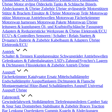
Übrige
Motor styling
Öldeckeln
Tanks & Schläuche
Bügels,
Abdeckungen & Übrige Zubehör
Übrige stylingsteile
Motorstützen
Stütze & Brackets
Einsätze & Übrige
Motorswap Teile
Motorswap
stütze
Motorswap Antriebswellen
Motorswap Fächerkrümmer
Motorswap harnesses
Motorswap Pakete
Motorswap Übrige
leitungen & kupplungen
Öl- und Kraftstoffschläuche
Fassungen
Adapters & Reduzierstücke
Werkzeuge & Übrige
Elektronik/ECU
ECU's & Controllers
Sensoren | Schalter | Relais
Starters &
Dynamo's
Batterie & Zubehör
Kabelbaum & Adapters
Übrige
Elektronik/ECU
Antrieb
Schalter & Trennen
Kupplungssätze
Schwungräder
Antriebswellen
Gelenksatzes & Faltenbalgsatzes
LSD's
Zahnrad/Synchro's
Lagern
& Dichtungen
Flüssigkeiten & Zubehör
Antrieb Übrige
Auspuff
Fächerkrümmer
Katalysator Ersatz
Mittelschalldämpfer
Endschalldämpfer
Auspuffanlagen
Dichtungen & Flansche
Montagematerial
Hitze-Band
Schalldämpfers
Auspuff Universal
Auspuff Übrige
Fahrgestell
Gewindefahrwerk
Stoßdämpfern
Tieferlegungsfedern
Camber Satz
& Spur Satz
Domstreben
Stabilisator & Zubehör
Braces
Traction
Bar
Lenkung
Querlenkern
Gummis
Kugeln & Abdeckungen