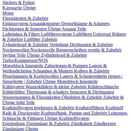
Stickers & Folien
Karosserie Übrige
Motor
Flüssigkeiten & Zubehör
Einlasssystem
Ansaugkrümmer
Drosselklappe & Adapters
Dichtungen & Sensoren
Übrige Ansaug Teile
Lufteinlass & Filters
Luftfiltersysteme
Luftfiltern
Universal Röhren
& Zubehör
Luftfilter Zubehör
Zylinderkopf & Zubehör
Verteilung
Dichtungen & Zubehör
Nockenwellen
Nockenwelle Riemenscheiben
ventile & Zubehör
Styling Teile
Übrige Zylinderkopf & Zubehör
Turbo/Kompressor/NOS
Motorblock Innenteile
Zahnriemen & Pumpen
Lagern &
Wellendichtring
Schrauben & Muttern
Kolben & Zubehör
Pleuelstangen & Kurbelwellen
Lagern & Schmiermitteln
riemen |
Steuerkette | Zubehör
Übrige Moterblock Innenteile
Kühlsystem
Wasserkühlern & kleine Zubehör
Kühlerschläuche
Kühlerlüfter
Thermostat & schalters
Sensoren & Dichtungen
Wasserpumpen & Flüssigkeiten
Ölkühlern & Zubehör
Zubehör &
Übrige kühl Teile
Kraftstoffsystem
Injektoren & Zubehör
Kraftstofffiltern
Kraftstoff
Rails & Druckregler
Kraftstofftank, Pumpe und Zubehör
Leitungen,
Schlauche & Fittingen
Übrige Kraftstoffsystem
Entzündung
Zündanlage & Zubehör
Zündkabels
Zündkerzen
Zündanlage Übrige