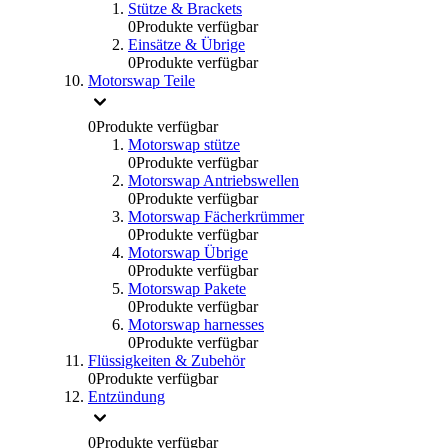
Stütze & Brackets
0
Produkte verfügbar
Einsätze & Übrige
0
Produkte verfügbar
Motorswap Teile
0
Produkte verfügbar
Motorswap stütze
0
Produkte verfügbar
Motorswap Antriebswellen
0
Produkte verfügbar
Motorswap Fächerkrümmer
0
Produkte verfügbar
Motorswap Übrige
0
Produkte verfügbar
Motorswap Pakete
0
Produkte verfügbar
Motorswap harnesses
0
Produkte verfügbar
Flüssigkeiten & Zubehör
0
Produkte verfügbar
Entzündung
0
Produkte verfügbar