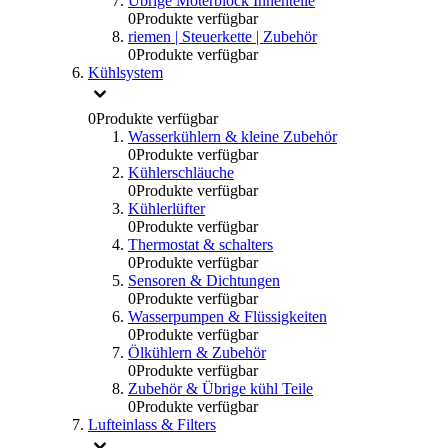
Übrige Moterblock Innenteile
0
Produkte verfügbar
riemen | Steuerkette | Zubehör
0
Produkte verfügbar
Kühlsystem
0
Produkte verfügbar
Wasserkühlern & kleine Zubehör
0
Produkte verfügbar
Kühlerschläuche
0
Produkte verfügbar
Kühlerlüfter
0
Produkte verfügbar
Thermostat & schalters
0
Produkte verfügbar
Sensoren & Dichtungen
0
Produkte verfügbar
Wasserpumpen & Flüssigkeiten
0
Produkte verfügbar
Ölkühlern & Zubehör
0
Produkte verfügbar
Zubehör & Übrige kühl Teile
0
Produkte verfügbar
Lufteinlass & Filters