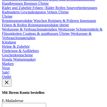
Handbremsen
Bremsen Übrige
Räder und Zubehör
Felgen | Räder
Reifen
Spurverbreiterungen
Radmuttern
Gewindestangen
Velgen Übrige
Übrige
Reinigungsprodukte
Waschen
Reinigen & Polieren
Innenraum
Felgen & Reifen
Reinigungsprodukte übrige
Werkzeuge & Verbrauchsmaterialien
Werkzeuge
Schmiermitteln &
Flüssigkeiten
Coatings & spuitbussen
Übrige Werkzeuge &
Verbrauchsmaterialien
Kleidung
Helme & Zubehör
Förderung & Aufklebers
Geschenkgutscheine
Honda Wartungspaket
Marken
Neue
Sale!
Outlet
Mit Ihrem Konto bestellen
E-Mailadresse