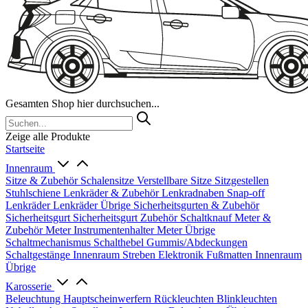
Gesamten Shop hier durchsuchen...
Zeige alle Produkte
Startseite
Innenraum
Sitze & Zubehör
Schalensitze
Verstellbare Sitze
Sitzgestellen
Stuhlschiene
Lenkräder & Zubehör
Lenkradnaben
Snap-off
Lenkräder
Lenkräder Übrige
Sicherheitsgurten & Zubehör
Sicherheitsgurt
Sicherheitsgurt Zubehör
Schaltknauf
Meter &
Zubehör
Meter
Instrumentenhalter
Meter Übrige
Schaltmechanismus
Schalthebel
Gummis/Abdeckungen
Schaltgestänge
Innenraum Streben
Elektronik
Fußmatten
Innenraum
Übrige
Karosserie
Beleuchtung
Hauptscheinwerfern
Rückleuchten
Blinkleuchten