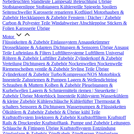
Nebelleuchten
Standleute
Lampesatz
Beleuchtung Übrige
Stoßstangenlippe
Stoßstangen
Kühlergrille
Spiegeln
Spoilers
Seitenschweller
Karosserie reparieren
Kotflügel
Motorhauben &
Zubehör
Heckklappen & Zubehör
Fenstern | Dächer | Zubehör
Carbon & Polyester Teile
Windabweiser
Abschleppöse
Stickers &
Folien
Karosserie Übrige
Motor
Flüssigkeiten & Zubehör
Einlasssystem
Ansaugkrümmer
Drosselklappe & Adapters
Dichtungen & Sensoren
Übrige Ansaug
Teile
Lufteinlass & Filters
Luftfiltersysteme
Luftfiltern
Universal
Röhren & Zubehör
Luftfilter Zubehör
Zylinderkopf & Zubehör
Verteilung
Dichtungen & Zubehör
Nockenwellen
Nockenwelle
Riemenscheiben
ventile & Zubehör
Styling Teile
Übrige
Zylinderkopf & Zubehör
Turbo/Kompressor/NOS
Motorblock
Innenteile
Zahnriemen & Pumpen
Lagern & Wellendichtring
Schrauben & Muttern
Kolben & Zubehör
Pleuelstangen &
Kurbelwellen
Lagern & Schmiermitteln
riemen | Steuerkette |
Zubehör
Übrige Moterblock Innenteile
Kühlsystem
Wasserkühlern
& kleine Zubehör
Kühlerschläuche
Kühlerlüfter
Thermostat &
schalters
Sensoren & Dichtungen
Wasserpumpen & Flüssigkeiten
Ölkühlern & Zubehör
Zubehör & Übrige kühl Teile
Kraftstoffsystem
Injektoren & Zubehör
Kraftstofffiltern
Kraftstoff
Rails & Druckregler
Kraftstofftank, Pumpe und Zubehör
Leitungen,
Schlauche & Fittingen
Übrige Kraftstoffsystem
Entzündung
Zündanlage & Zubehör
Zündkabels
Zündkerzen
Zündanlage