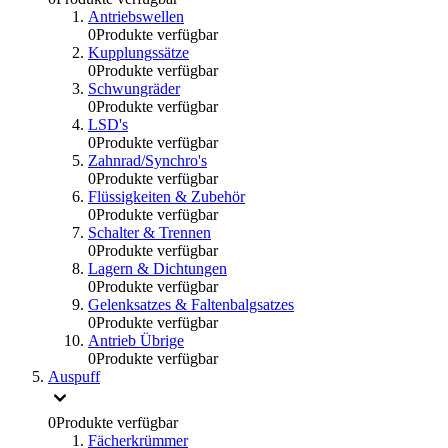
Antriebswellen
0
Produkte verfügbar
Kupplungssätze
0
Produkte verfügbar
Schwungräder
0
Produkte verfügbar
LSD's
0
Produkte verfügbar
Zahnrad/Synchro's
0
Produkte verfügbar
Flüssigkeiten & Zubehör
0
Produkte verfügbar
Schalter & Trennen
0
Produkte verfügbar
Lagern & Dichtungen
0
Produkte verfügbar
Gelenksatzes & Faltenbalgsatzes
0
Produkte verfügbar
Antrieb Übrige
0
Produkte verfügbar
Auspuff
0
Produkte verfügbar
Fächerkrümmer