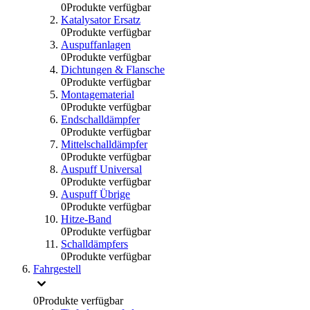
0
Produkte verfügbar
Katalysator Ersatz
0
Produkte verfügbar
Auspuffanlagen
0
Produkte verfügbar
Dichtungen & Flansche
0
Produkte verfügbar
Montagematerial
0
Produkte verfügbar
Endschalldämpfer
0
Produkte verfügbar
Mittelschalldämpfer
0
Produkte verfügbar
Auspuff Universal
0
Produkte verfügbar
Auspuff Übrige
0
Produkte verfügbar
Hitze-Band
0
Produkte verfügbar
Schalldämpfers
0
Produkte verfügbar
Fahrgestell
0
Produkte verfügbar