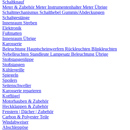
Schaltknauf
Meter & Zubehör
Meter
Instrumentenhalter
Meter Übrige
Schaltmechanismus
Schalthebel
Gummis/Abdeckungen
Schaltgestänge
Innenraum Streben
Elektronik
Fußmatten
Innenraum Übrige
Karosserie
Beleuchtung
Hauptscheinwerfern
Rückleuchten
Blinkleuchten
Nebelleuchten
Standleute
Lampesatz
Beleuchtung Übrige
Stoßstangenlippe
Stoßstangen
Kühlergrille
Spiegeln
Spoilers
Seitenschweller
Karosserie reparieren
Kotflügel
Motorhauben & Zubehör
Heckklappen & Zubehör
Fenstern | Dächer | Zubehör
Carbon & Polyester Teile
Windabweiser
Abschleppöse