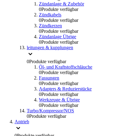
Zündanlage & Zubehör
0
Produkte verfügbar
Zündkabels
0
Produkte verfügbar
Zündkerzen
0
Produkte verfügbar
Zündanlage Übrige
0
Produkte verfügbar
leitungen & kupplungen
0
Produkte verfügbar
Öl- und Kraftstoffschläuche
0
Produkte verfügbar
Fassungen
0
Produkte verfügbar
Adapters & Reduzierstücke
0
Produkte verfügbar
Werkzeuge & Übrige
0
Produkte verfügbar
Turbo/Kompressor/NOS
0
Produkte verfügbar
Antrieb
0
Produkte verfügbar