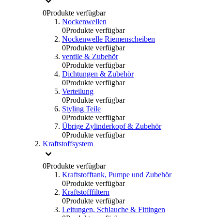
0
Produkte verfügbar
Nockenwellen
0
Produkte verfügbar
Nockenwelle Riemenscheiben
0
Produkte verfügbar
ventile & Zubehör
0
Produkte verfügbar
Dichtungen & Zubehör
0
Produkte verfügbar
Verteilung
0
Produkte verfügbar
Styling Teile
0
Produkte verfügbar
Übrige Zylinderkopf & Zubehör
0
Produkte verfügbar
Kraftstoffsystem
0
Produkte verfügbar
Kraftstofftank, Pumpe und Zubehör
0
Produkte verfügbar
Kraftstofffiltern
0
Produkte verfügbar
Leitungen, Schlauche & Fittingen