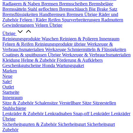
Radlagern & Naben
Bremsen
Bremsscheiben
Bremsbeläge
Bremssätteln
Stahl geflochten Bremsschlauch
Big Brake Satz
Bremsflüssigkeiten
Handbremsen
Bremsen Übrige
Räder und
Zubehör
Felgen | Räder
Reifen
Spurverbreiterungen
Radmuttern
Gewindestangen
Velgen Übrige
Übrige
Reinigungsprodukte
Waschen
Reinigen & Polieren
Innenraum
Felgen & Reifen
Reinigungsprodukte übrige
Werkzeuge &
Verbrauchsmaterialien
Werkzeuge
Schmiermitteln & Flüssigkeiten
Coatings & spuitbussen
Übrige Werkzeuge & Verbrauchsmaterialien
Kleidung
Helme & Zubehör
Förderung & Aufklebers
Geschenkgutscheine
Honda Wartungspaket
Marken
Neue
Sale!
Outlet
Startseite
Innenraum
Sitze & Zubehör
Schalensitze
Verstellbare Sitze
Sitzgestellen
Stuhlschiene
Lenkräder & Zubehör
Lenkradnaben
Snap-off
Lenkräder
Lenkräder
Übrige
Sicherheitsgurten & Zubehör
Sicherheitsgurt
Sicherheitsgurt
Zubehör