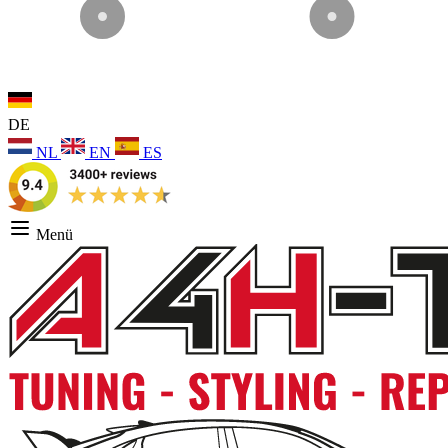
DE
NL
EN
ES
Menü