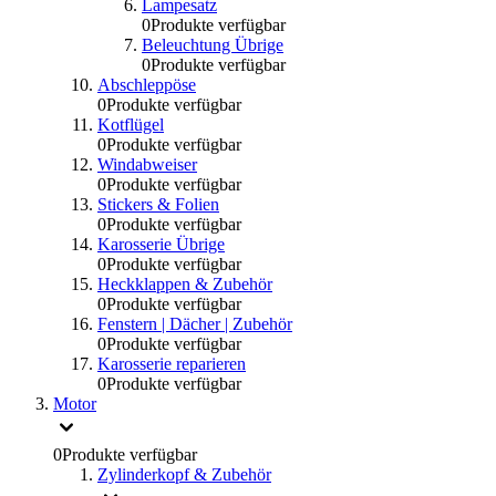
Lampesatz
0
Produkte verfügbar
Beleuchtung Übrige
0
Produkte verfügbar
Abschleppöse
0
Produkte verfügbar
Kotflügel
0
Produkte verfügbar
Windabweiser
0
Produkte verfügbar
Stickers & Folien
0
Produkte verfügbar
Karosserie Übrige
0
Produkte verfügbar
Heckklappen & Zubehör
0
Produkte verfügbar
Fenstern | Dächer | Zubehör
0
Produkte verfügbar
Karosserie reparieren
0
Produkte verfügbar
Motor
0
Produkte verfügbar
Zylinderkopf & Zubehör