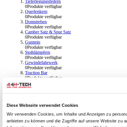
Tieferlegungsfedern
0
Produkte verfügbar
Querlenkern
0
Produkte verfügbar
Domstreben
0
Produkte verfügbar
Camber Satz & Spur Satz
0
Produkte verfügbar
Gummis
0
Produkte verfügbar
Stoßdämpfern
0
Produkte verfügbar
Gewindefahrwerk
0
Produkte verfügbar
Traction Bar
0
Produkte verfügbar
Stabilisator & Zubehör
0
Produkte verfügbar
Kugeln & Abdeckungen
0
Produkte verfügbar
Radlagern & Naben
Diese Webseite verwendet Cookies
0
Produkte verfügbar
Räder und Zubehör
Wir verwenden Cookies, um Inhalte und Anzeigen zu personal
anbieten zu können und die Zugriffe auf unsere Website zu 
0
Produkte verfügbar