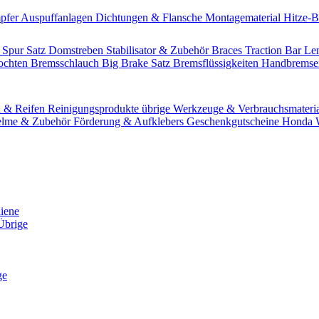
pfer
Auspuffanlagen
Dichtungen & Flansche
Montagematerial
Hitze-
 Spur Satz
Domstreben
Stabilisator & Zubehör
Braces
Traction Bar
Le
lochten Bremsschlauch
Big Brake Satz
Bremsflüssigkeiten
Handbrems
n & Reifen
Reinigungsprodukte übrige
Werkzeuge & Verbrauchsmateri
lme & Zubehör
Förderung & Aufklebers
Geschenkgutscheine
Honda W
hiene
Übrige
ge