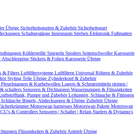
der Übrige
Sicherheitsgurten & Zubehör
Sicherheitsgurt
deckungen
Schaltgestänge
Innenraum Streben
Elektronik
Fußmatten
toßstangen
Kühlergrille
Spiegeln
Spoilers
Seitenschweller
Karosserie
r
Abschleppöse
Stickers & Folien
Karosserie Übrige
s & Filters
Luftfiltersysteme
Luftfiltern
Universal Röhren & Zubehör
ehör
Styling Teile
Übrige Zylinderkopf & Zubehör
r
Pleuelstangen & Kurbelwellen
Lagern & Schmiermitteln
riemen |
& schalters
Sensoren & Dichtungen
Wasserpumpen & Flüssigkeiten
raftstofftank, Pumpe und Zubehör
Leitungen, Schlauche & Fittingen
 Schläuche
Bügels, Abdeckungen & Übrige Zubehör
Übrige
Fächerkrümmer
Motorswap harnesses
Motorswap Pakete
Motorswap
CU's & Controllers
Sensoren | Schalter | Relais
Starters & Dynamo's
chtungen
Flüssigkeiten & Zubehör
Antrieb Übrige