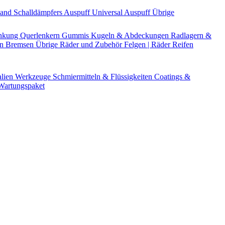
Band
Schalldämpfers
Auspuff Universal
Auspuff Übrige
nkung
Querlenkern
Gummis
Kugeln & Abdeckungen
Radlagern &
en
Bremsen Übrige
Räder und Zubehör
Felgen | Räder
Reifen
alien
Werkzeuge
Schmiermitteln & Flüssigkeiten
Coatings &
artungspaket