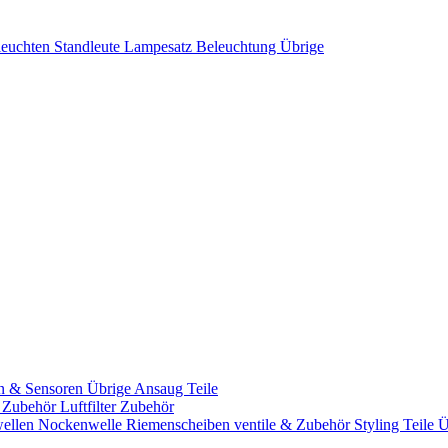
leuchten
Standleute
Lampesatz
Beleuchtung Übrige
n & Sensoren
Übrige Ansaug Teile
& Zubehör
Luftfilter Zubehör
ellen
Nockenwelle Riemenscheiben
ventile & Zubehör
Styling Teile
Ü