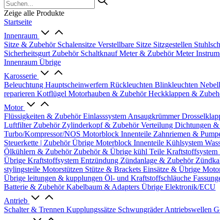
Zeige alle Produkte
Startseite
Innenraum
Sitze & Zubehör
Schalensitze
Verstellbare Sitze
Sitzgestellen
Stuhlsc
Sicherheitsgurt Zubehör
Schaltknauf
Meter & Zubehör
Meter
Instrum
Innenraum Übrige
Karosserie
Beleuchtung
Hauptscheinwerfern
Rückleuchten
Blinkleuchten
Nebel
reparieren
Kotflügel
Motorhauben & Zubehör
Heckklappen & Zube
Motor
Flüssigkeiten & Zubehör
Einlasssystem
Ansaugkrümmer
Drosselklap
Luftfilter Zubehör
Zylinderkopf & Zubehör
Verteilung
Dichtungen &
Turbo/Kompressor/NOS
Motorblock Innenteile
Zahnriemen & Pump
Steuerkette | Zubehör
Übrige Moterblock Innenteile
Kühlsystem
Wass
Ölkühlern & Zubehör
Zubehör & Übrige kühl Teile
Kraftstoffsystem
Übrige Kraftstoffsystem
Entzündung
Zündanlage & Zubehör
Zündka
stylingsteile
Motorstützen
Stütze & Brackets
Einsätze & Übrige
Moto
Übrige
leitungen & kupplungen
Öl- und Kraftstoffschläuche
Fassung
Batterie & Zubehör
Kabelbaum & Adapters
Übrige Elektronik/ECU
Antrieb
Schalter & Trennen
Kupplungssätze
Schwungräder
Antriebswellen
G