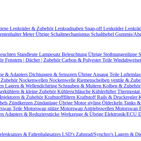
hiene
Lenkräder & Zubehör
Lenkradnaben
Snap-off
Lenkräder
Lenkrä
entenhalter
Meter Übrige
Schaltmechanismus
Schalthebel
Gummis/Ab
leuchten
Standleute
Lampesatz
Beleuchtung Übrige
Stoßstangenlippe
S
hör
Fenstern | Dächer | Zubehör
Carbon & Polyester Teile
Windabweise
pe & Adapters
Dichtungen & Sensoren
Übrige Ansaug Teile
Lufteinlas
 Zubehör
Nockenwellen
Nockenwelle Riemenscheiben
ventile & Zub
en
Lagern & Wellendichtring
Schrauben & Muttern
Kolben & Zubehö
erkühlern & kleine Zubehör
Kühlerschläuche
Kühlerlüfter
Thermostat 
Injektoren & Zubehör
Kraftstofffiltern
Kraftstoff Rails & Druckregler
K
bels
Zündkerzen
Zündanlage Übrige
Motor styling
Öldeckeln
Tanks &
rswap Teile
Motorswap stütze
Motorswap Antriebswellen
Motorswap 
en
Adapters & Reduzierstücke
Werkzeuge & Übrige
Elektronik/ECU
E
elenksatzes & Faltenbalgsatzes
LSD's
Zahnrad/Synchro's
Lagern & Di