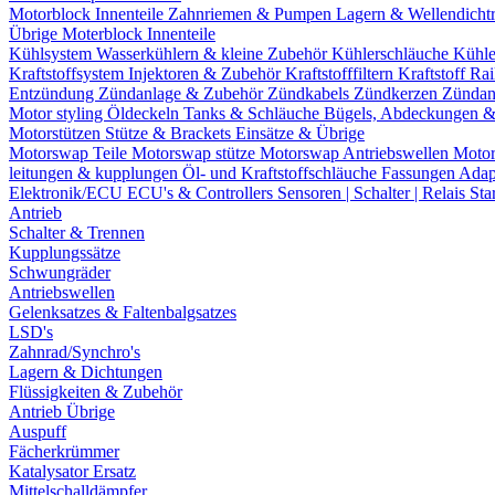
Motorblock Innenteile
Zahnriemen & Pumpen
Lagern & Wellendicht
Übrige Moterblock Innenteile
Kühlsystem
Wasserkühlern & kleine Zubehör
Kühlerschläuche
Kühle
Kraftstoffsystem
Injektoren & Zubehör
Kraftstofffiltern
Kraftstoff Ra
Entzündung
Zündanlage & Zubehör
Zündkabels
Zündkerzen
Zündan
Motor styling
Öldeckeln
Tanks & Schläuche
Bügels, Abdeckungen 
Motorstützen
Stütze & Brackets
Einsätze & Übrige
Motorswap Teile
Motorswap stütze
Motorswap Antriebswellen
Moto
leitungen & kupplungen
Öl- und Kraftstoffschläuche
Fassungen
Adap
Elektronik/ECU
ECU's & Controllers
Sensoren | Schalter | Relais
Sta
Antrieb
Schalter & Trennen
Kupplungssätze
Schwungräder
Antriebswellen
Gelenksatzes & Faltenbalgsatzes
LSD's
Zahnrad/Synchro's
Lagern & Dichtungen
Flüssigkeiten & Zubehör
Antrieb Übrige
Auspuff
Fächerkrümmer
Katalysator Ersatz
Mittelschalldämpfer