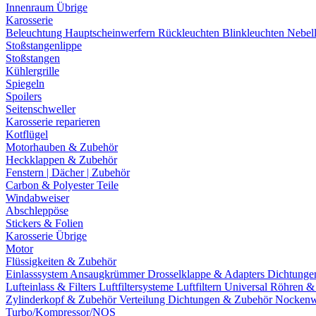
Innenraum Übrige
Karosserie
Beleuchtung
Hauptscheinwerfern
Rückleuchten
Blinkleuchten
Nebel
Stoßstangenlippe
Stoßstangen
Kühlergrille
Spiegeln
Spoilers
Seitenschweller
Karosserie reparieren
Kotflügel
Motorhauben & Zubehör
Heckklappen & Zubehör
Fenstern | Dächer | Zubehör
Carbon & Polyester Teile
Windabweiser
Abschleppöse
Stickers & Folien
Karosserie Übrige
Motor
Flüssigkeiten & Zubehör
Einlasssystem
Ansaugkrümmer
Drosselklappe & Adapters
Dichtunge
Lufteinlass & Filters
Luftfiltersysteme
Luftfiltern
Universal Röhren 
Zylinderkopf & Zubehör
Verteilung
Dichtungen & Zubehör
Nockenw
Turbo/Kompressor/NOS