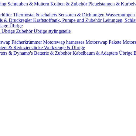
ring
Schrauben & Muttern
Kolben & Zubehör
Pleuelstangen & Kurbel
rlüfter
Thermostat & schalters
Sensoren & Dichtungen
Wasserpumpen 
ils & Druckregler
Kraftstofftank, Pumpe und Zubehör
Leitungen, Schla
lage Übrige
& Übrige Zubehör
Übrige stylingsteile
rswap Fächerkrümmer
Motorswap harnesses
Motorswap Pakete
Motor
ters & Reduzierstücke
Werkzeuge & Übrige
rters & Dynamo's
Batterie & Zubehör
Kabelbaum & Adapters
Übrige 