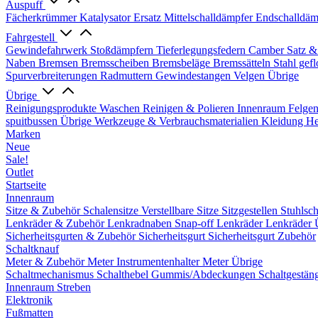
Auspuff
Fächerkrümmer
Katalysator Ersatz
Mittelschalldämpfer
Endschalldäm
Fahrgestell
Gewindefahrwerk
Stoßdämpfern
Tieferlegungsfedern
Camber Satz &
Naben
Bremsen
Bremsscheiben
Bremsbeläge
Bremssätteln
Stahl gef
Spurverbreiterungen
Radmuttern
Gewindestangen
Velgen Übrige
Übrige
Reinigungsprodukte
Waschen
Reinigen & Polieren
Innenraum
Felge
spuitbussen
Übrige Werkzeuge & Verbrauchsmaterialien
Kleidung
He
Marken
Neue
Sale!
Outlet
Startseite
Innenraum
Sitze & Zubehör
Schalensitze
Verstellbare Sitze
Sitzgestellen
Stuhlsc
Lenkräder & Zubehör
Lenkradnaben
Snap-off
Lenkräder
Lenkräder 
Sicherheitsgurten & Zubehör
Sicherheitsgurt
Sicherheitsgurt Zubehör
Schaltknauf
Meter & Zubehör
Meter
Instrumentenhalter
Meter Übrige
Schaltmechanismus
Schalthebel
Gummis/Abdeckungen
Schaltgestän
Innenraum Streben
Elektronik
Fußmatten