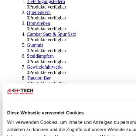
Tieferlegungsfedern
0
Produkte verfügbar
Querlenkern
0
Produkte verfügbar
Domstreben
0
Produkte verfügbar
Camber Satz & Spur Satz
0
Produkte verfügbar
Gummis
0
Produkte verfügbar
Stoßdämpfern
0
Produkte verfügbar
Gewindefahrwerk
0
Produkte verfügbar
Traction Bar
0
Produkte verfügbar
Stabilisator & Zubehör
0
Produkte verfügbar
Kugeln & Abdeckungen
0
Produkte verfügbar
Radlagern & Naben
Diese Webseite verwendet Cookies
0
Produkte verfügbar
Räder und Zubehör
Wir verwenden Cookies, um Inhalte und Anzeigen zu personal
anbieten zu können und die Zugriffe auf unsere Website zu 
0
Produkte verfügbar