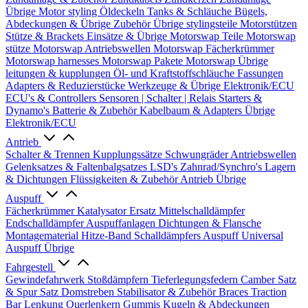
Übrige
Motor styling
Öldeckeln
Tanks & Schläuche
Bügels,
Abdeckungen & Übrige Zubehör
Übrige stylingsteile
Motorstützen
Stütze & Brackets
Einsätze & Übrige
Motorswap Teile
Motorswap
stütze
Motorswap Antriebswellen
Motorswap Fächerkrümmer
Motorswap harnesses
Motorswap Pakete
Motorswap Übrige
leitungen & kupplungen
Öl- und Kraftstoffschläuche
Fassungen
Adapters & Reduzierstücke
Werkzeuge & Übrige
Elektronik/ECU
ECU's & Controllers
Sensoren | Schalter | Relais
Starters &
Dynamo's
Batterie & Zubehör
Kabelbaum & Adapters
Übrige
Elektronik/ECU
Antrieb
Schalter & Trennen
Kupplungssätze
Schwungräder
Antriebswellen
Gelenksatzes & Faltenbalgsatzes
LSD's
Zahnrad/Synchro's
Lagern
& Dichtungen
Flüssigkeiten & Zubehör
Antrieb Übrige
Auspuff
Fächerkrümmer
Katalysator Ersatz
Mittelschalldämpfer
Endschalldämpfer
Auspuffanlagen
Dichtungen & Flansche
Montagematerial
Hitze-Band
Schalldämpfers
Auspuff Universal
Auspuff Übrige
Fahrgestell
Gewindefahrwerk
Stoßdämpfern
Tieferlegungsfedern
Camber Satz
& Spur Satz
Domstreben
Stabilisator & Zubehör
Braces
Traction
Bar
Lenkung
Querlenkern
Gummis
Kugeln & Abdeckungen