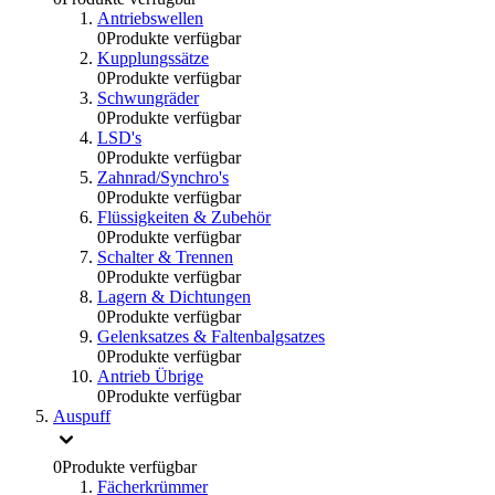
Antriebswellen
0
Produkte verfügbar
Kupplungssätze
0
Produkte verfügbar
Schwungräder
0
Produkte verfügbar
LSD's
0
Produkte verfügbar
Zahnrad/Synchro's
0
Produkte verfügbar
Flüssigkeiten & Zubehör
0
Produkte verfügbar
Schalter & Trennen
0
Produkte verfügbar
Lagern & Dichtungen
0
Produkte verfügbar
Gelenksatzes & Faltenbalgsatzes
0
Produkte verfügbar
Antrieb Übrige
0
Produkte verfügbar
Auspuff
0
Produkte verfügbar
Fächerkrümmer