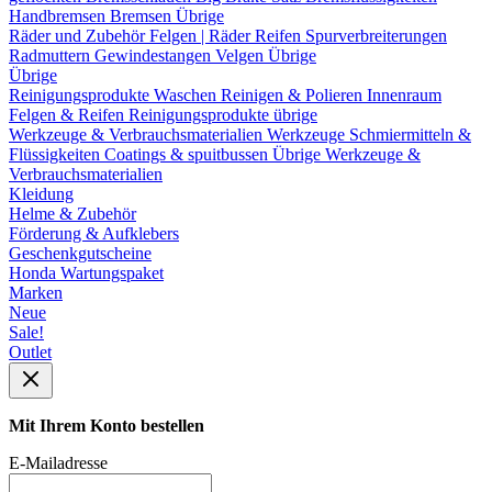
Handbremsen
Bremsen Übrige
Räder und Zubehör
Felgen | Räder
Reifen
Spurverbreiterungen
Radmuttern
Gewindestangen
Velgen Übrige
Übrige
Reinigungsprodukte
Waschen
Reinigen & Polieren
Innenraum
Felgen & Reifen
Reinigungsprodukte übrige
Werkzeuge & Verbrauchsmaterialien
Werkzeuge
Schmiermitteln &
Flüssigkeiten
Coatings & spuitbussen
Übrige Werkzeuge &
Verbrauchsmaterialien
Kleidung
Helme & Zubehör
Förderung & Aufklebers
Geschenkgutscheine
Honda Wartungspaket
Marken
Neue
Sale!
Outlet
Mit Ihrem Konto bestellen
E-Mailadresse