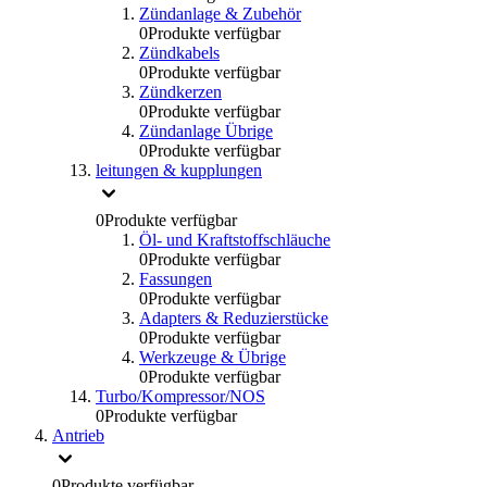
Zündanlage & Zubehör
0
Produkte verfügbar
Zündkabels
0
Produkte verfügbar
Zündkerzen
0
Produkte verfügbar
Zündanlage Übrige
0
Produkte verfügbar
leitungen & kupplungen
0
Produkte verfügbar
Öl- und Kraftstoffschläuche
0
Produkte verfügbar
Fassungen
0
Produkte verfügbar
Adapters & Reduzierstücke
0
Produkte verfügbar
Werkzeuge & Übrige
0
Produkte verfügbar
Turbo/Kompressor/NOS
0
Produkte verfügbar
Antrieb
0
Produkte verfügbar