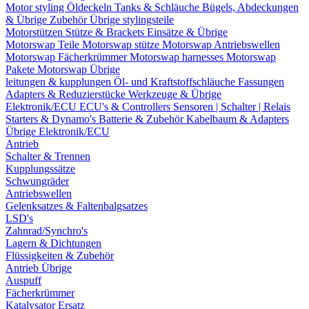
Motor styling
Öldeckeln
Tanks & Schläuche
Bügels, Abdeckungen
& Übrige Zubehör
Übrige stylingsteile
Motorstützen
Stütze & Brackets
Einsätze & Übrige
Motorswap Teile
Motorswap stütze
Motorswap Antriebswellen
Motorswap Fächerkrümmer
Motorswap harnesses
Motorswap
Pakete
Motorswap Übrige
leitungen & kupplungen
Öl- und Kraftstoffschläuche
Fassungen
Adapters & Reduzierstücke
Werkzeuge & Übrige
Elektronik/ECU
ECU's & Controllers
Sensoren | Schalter | Relais
Starters & Dynamo's
Batterie & Zubehör
Kabelbaum & Adapters
Übrige Elektronik/ECU
Antrieb
Schalter & Trennen
Kupplungssätze
Schwungräder
Antriebswellen
Gelenksatzes & Faltenbalgsatzes
LSD's
Zahnrad/Synchro's
Lagern & Dichtungen
Flüssigkeiten & Zubehör
Antrieb Übrige
Auspuff
Fächerkrümmer
Katalysator Ersatz