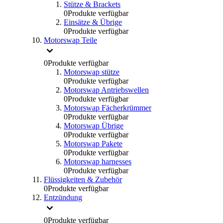
Stütze & Brackets
0
Produkte verfügbar
Einsätze & Übrige
0
Produkte verfügbar
Motorswap Teile
0
Produkte verfügbar
Motorswap stütze
0
Produkte verfügbar
Motorswap Antriebswellen
0
Produkte verfügbar
Motorswap Fächerkrümmer
0
Produkte verfügbar
Motorswap Übrige
0
Produkte verfügbar
Motorswap Pakete
0
Produkte verfügbar
Motorswap harnesses
0
Produkte verfügbar
Flüssigkeiten & Zubehör
0
Produkte verfügbar
Entzündung
0
Produkte verfügbar