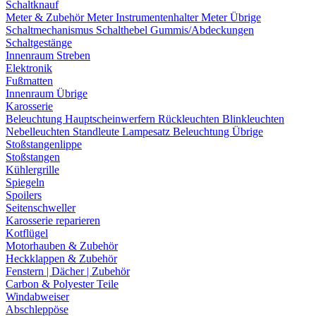
Schaltknauf
Meter & Zubehör
Meter
Instrumentenhalter
Meter Übrige
Schaltmechanismus
Schalthebel
Gummis/Abdeckungen
Schaltgestänge
Innenraum Streben
Elektronik
Fußmatten
Innenraum Übrige
Karosserie
Beleuchtung
Hauptscheinwerfern
Rückleuchten
Blinkleuchten
Nebelleuchten
Standleute
Lampesatz
Beleuchtung Übrige
Stoßstangenlippe
Stoßstangen
Kühlergrille
Spiegeln
Spoilers
Seitenschweller
Karosserie reparieren
Kotflügel
Motorhauben & Zubehör
Heckklappen & Zubehör
Fenstern | Dächer | Zubehör
Carbon & Polyester Teile
Windabweiser
Abschleppöse