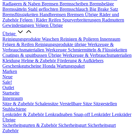
Radlagern & Naben
Bremsen
Bremsscheiben
Bremsbeläge
Bremssätteln
Stahl geflochten Bremsschlauch
Big Brake Satz
Bremsflüssigkeiten
Handbremsen
Bremsen Übrige
Räder und
Zubehör
Felgen | Räder
Reifen
Spurverbreiterungen
Radmuttern
Gewindestangen
Velgen Übrige
Übrige
Reinigungsprodukte
Waschen
Reinigen & Polieren
Innenraum
Felgen & Reifen
Reinigungsprodukte übrige
Werkzeuge &
Verbrauchsmaterialien
Werkzeuge
Schmiermitteln & Flüssigkeiten
Coatings & spuitbussen
Übrige Werkzeuge & Verbrauchsmaterialien
Kleidung
Helme & Zubehör
Förderung & Aufklebers
Geschenkgutscheine
Honda Wartungspaket
Marken
Neue
Sale!
Outlet
Startseite
Innenraum
Sitze & Zubehör
Schalensitze
Verstellbare Sitze
Sitzgestellen
Stuhlschiene
Lenkräder & Zubehör
Lenkradnaben
Snap-off
Lenkräder
Lenkräder
Übrige
Sicherheitsgurten & Zubehör
Sicherheitsgurt
Sicherheitsgurt
Zubehör