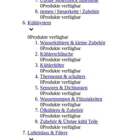
Übrige Moterblock Innenteile
0
Produkte verfügbar
riemen | Steuerkette | Zubehör
0
Produkte verfügbar
Kühlsystem
0
Produkte verfügbar
Wasserkühlern & kleine Zubehör
0
Produkte verfügbar
Kühlerschläuche
0
Produkte verfügbar
Kühlerlüfter
0
Produkte verfügbar
Thermostat & schalters
0
Produkte verfügbar
Sensoren & Dichtungen
0
Produkte verfügbar
Wasserpumpen & Flüssigkeiten
0
Produkte verfügbar
Ölkühlern & Zubehör
0
Produkte verfügbar
Zubehör & Übrige kühl Teile
0
Produkte verfügbar
Lufteinlass & Filters