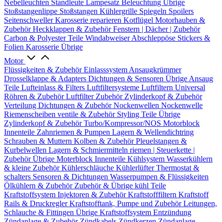
Nebelleuchten
Standleute
Lampesatz
Beleuchtung Übrige
Stoßstangenlippe
Stoßstangen
Kühlergrille
Spiegeln
Spoilers
Seitenschweller
Karosserie reparieren
Kotflügel
Motorhauben &
Zubehör
Heckklappen & Zubehör
Fenstern | Dächer | Zubehör
Carbon & Polyester Teile
Windabweiser
Abschleppöse
Stickers &
Folien
Karosserie Übrige
Motor
Flüssigkeiten & Zubehör
Einlasssystem
Ansaugkrümmer
Drosselklappe & Adapters
Dichtungen & Sensoren
Übrige Ansaug
Teile
Lufteinlass & Filters
Luftfiltersysteme
Luftfiltern
Universal
Röhren & Zubehör
Luftfilter Zubehör
Zylinderkopf & Zubehör
Verteilung
Dichtungen & Zubehör
Nockenwellen
Nockenwelle
Riemenscheiben
ventile & Zubehör
Styling Teile
Übrige
Zylinderkopf & Zubehör
Turbo/Kompressor/NOS
Motorblock
Innenteile
Zahnriemen & Pumpen
Lagern & Wellendichtring
Schrauben & Muttern
Kolben & Zubehör
Pleuelstangen &
Kurbelwellen
Lagern & Schmiermitteln
riemen | Steuerkette |
Zubehör
Übrige Moterblock Innenteile
Kühlsystem
Wasserkühlern
& kleine Zubehör
Kühlerschläuche
Kühlerlüfter
Thermostat &
schalters
Sensoren & Dichtungen
Wasserpumpen & Flüssigkeiten
Ölkühlern & Zubehör
Zubehör & Übrige kühl Teile
Kraftstoffsystem
Injektoren & Zubehör
Kraftstofffiltern
Kraftstoff
Rails & Druckregler
Kraftstofftank, Pumpe und Zubehör
Leitungen,
Schlauche & Fittingen
Übrige Kraftstoffsystem
Entzündung
Zündanlage & Zubehör
Zündkabels
Zündkerzen
Zündanlage