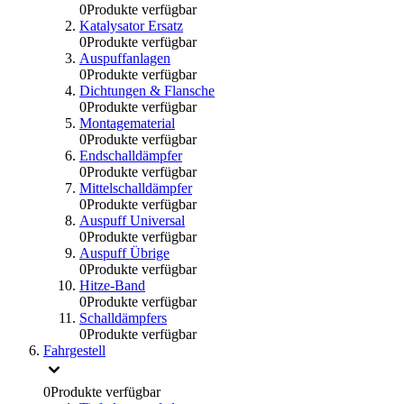
0
Produkte verfügbar
Katalysator Ersatz
0
Produkte verfügbar
Auspuffanlagen
0
Produkte verfügbar
Dichtungen & Flansche
0
Produkte verfügbar
Montagematerial
0
Produkte verfügbar
Endschalldämpfer
0
Produkte verfügbar
Mittelschalldämpfer
0
Produkte verfügbar
Auspuff Universal
0
Produkte verfügbar
Auspuff Übrige
0
Produkte verfügbar
Hitze-Band
0
Produkte verfügbar
Schalldämpfers
0
Produkte verfügbar
Fahrgestell
0
Produkte verfügbar