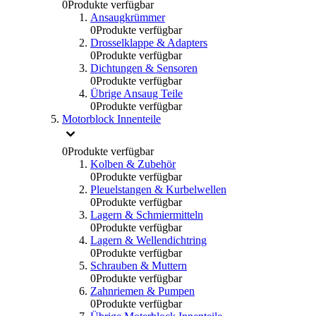
0
Produkte verfügbar
Ansaugkrümmer
0
Produkte verfügbar
Drosselklappe & Adapters
0
Produkte verfügbar
Dichtungen & Sensoren
0
Produkte verfügbar
Übrige Ansaug Teile
0
Produkte verfügbar
Motorblock Innenteile
0
Produkte verfügbar
Kolben & Zubehör
0
Produkte verfügbar
Pleuelstangen & Kurbelwellen
0
Produkte verfügbar
Lagern & Schmiermitteln
0
Produkte verfügbar
Lagern & Wellendichtring
0
Produkte verfügbar
Schrauben & Muttern
0
Produkte verfügbar
Zahnriemen & Pumpen
0
Produkte verfügbar