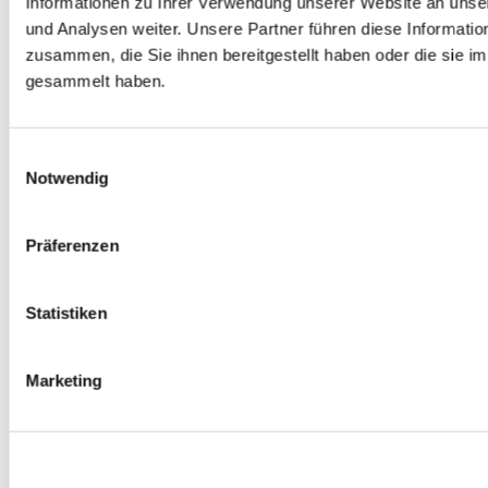
Informationen zu Ihrer Verwendung unserer Website an unse
Spurverbreiterungen
und Analysen weiter. Unsere Partner führen diese Informati
0
Produkte verfügbar
zusammen, die Sie ihnen bereitgestellt haben oder die sie 
Radmuttern
0
Produkte verfügbar
gesammelt haben.
Gewindestangen
0
Produkte verfügbar
Velgen Übrige
0
Produkte verfügbar
Einwilligungsauswahl
Felgen | Räder
Notwendig
0
Produkte verfügbar
Reifen
0
Produkte verfügbar
Präferenzen
Bremsen
0
Produkte verfügbar
Statistiken
Bremsscheiben
0
Produkte verfügbar
Bremsbeläge
Marketing
0
Produkte verfügbar
Bremssätteln
0
Produkte verfügbar
Stahl geflochten Bremsschlauch
0
Produkte verfügbar
Big Brake Satz