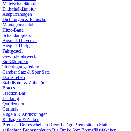
Mittelschalldämpfer
Endschalldämpfer
Auspuffanlagen
Dichtungen & Flansche
Montagematerial
Hitze-Band
Schalldämpfers
Auspuff Universal
Auspuff Übrige
Fahrgestell
Gewindefahrwerk
Stoßdämpfern
Tieferlegungsfedern
Camber Satz & Spur Satz
Domstreben
Stabilisator & Zubehör
Braces
Traction Bar
Lenkung
Querlenkern
Gummis
Kugeln & Abdeckungen
Radlagern & Naben
Bremsen
Bremsscheiben
Bremsbeläge
Bremssätteln
Stahl
geflochten Bremsschlauch
Big Brake Satz
Bremsflüssigkeiten