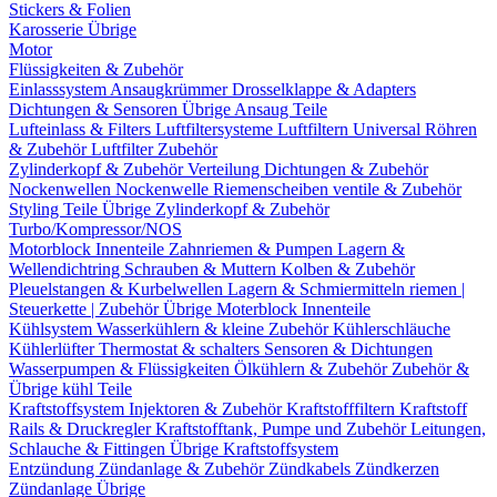
Stickers & Folien
Karosserie Übrige
Motor
Flüssigkeiten & Zubehör
Einlasssystem
Ansaugkrümmer
Drosselklappe & Adapters
Dichtungen & Sensoren
Übrige Ansaug Teile
Lufteinlass & Filters
Luftfiltersysteme
Luftfiltern
Universal Röhren
& Zubehör
Luftfilter Zubehör
Zylinderkopf & Zubehör
Verteilung
Dichtungen & Zubehör
Nockenwellen
Nockenwelle Riemenscheiben
ventile & Zubehör
Styling Teile
Übrige Zylinderkopf & Zubehör
Turbo/Kompressor/NOS
Motorblock Innenteile
Zahnriemen & Pumpen
Lagern &
Wellendichtring
Schrauben & Muttern
Kolben & Zubehör
Pleuelstangen & Kurbelwellen
Lagern & Schmiermitteln
riemen |
Steuerkette | Zubehör
Übrige Moterblock Innenteile
Kühlsystem
Wasserkühlern & kleine Zubehör
Kühlerschläuche
Kühlerlüfter
Thermostat & schalters
Sensoren & Dichtungen
Wasserpumpen & Flüssigkeiten
Ölkühlern & Zubehör
Zubehör &
Übrige kühl Teile
Kraftstoffsystem
Injektoren & Zubehör
Kraftstofffiltern
Kraftstoff
Rails & Druckregler
Kraftstofftank, Pumpe und Zubehör
Leitungen,
Schlauche & Fittingen
Übrige Kraftstoffsystem
Entzündung
Zündanlage & Zubehör
Zündkabels
Zündkerzen
Zündanlage Übrige