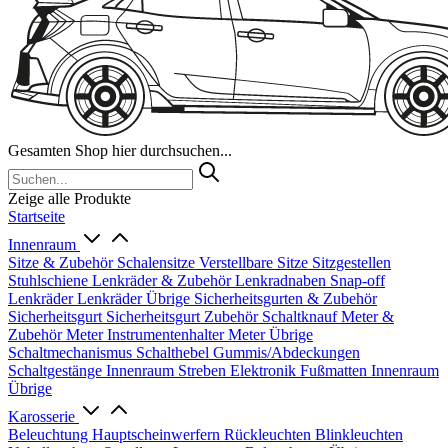
Gesamten Shop hier durchsuchen...
Zeige alle Produkte
Startseite
Innenraum
Sitze & Zubehör
Schalensitze
Verstellbare Sitze
Sitzgestellen
Stuhlschiene
Lenkräder & Zubehör
Lenkradnaben
Snap-off
Lenkräder
Lenkräder Übrige
Sicherheitsgurten & Zubehör
Sicherheitsgurt
Sicherheitsgurt Zubehör
Schaltknauf
Meter &
Zubehör
Meter
Instrumentenhalter
Meter Übrige
Schaltmechanismus
Schalthebel
Gummis/Abdeckungen
Schaltgestänge
Innenraum Streben
Elektronik
Fußmatten
Innenraum
Übrige
Karosserie
Beleuchtung
Hauptscheinwerfern
Rückleuchten
Blinkleuchten