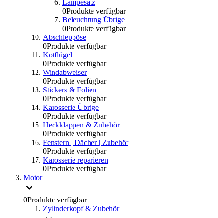
Lampesatz
0
Produkte verfügbar
Beleuchtung Übrige
0
Produkte verfügbar
Abschleppöse
0
Produkte verfügbar
Kotflügel
0
Produkte verfügbar
Windabweiser
0
Produkte verfügbar
Stickers & Folien
0
Produkte verfügbar
Karosserie Übrige
0
Produkte verfügbar
Heckklappen & Zubehör
0
Produkte verfügbar
Fenstern | Dächer | Zubehör
0
Produkte verfügbar
Karosserie reparieren
0
Produkte verfügbar
Motor
0
Produkte verfügbar
Zylinderkopf & Zubehör