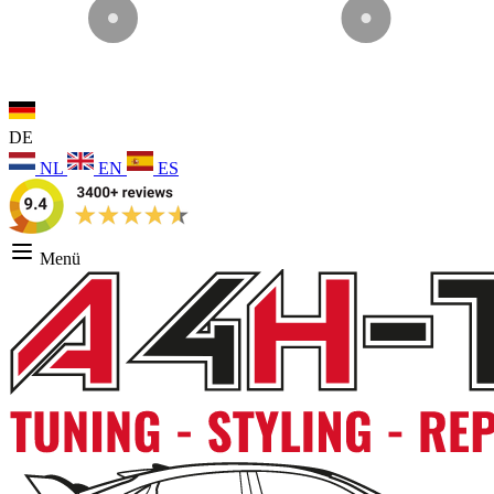
DE
NL
EN
ES
Menü