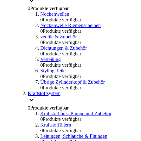
0
Produkte verfügbar
Nockenwellen
0
Produkte verfügbar
Nockenwelle Riemenscheiben
0
Produkte verfügbar
ventile & Zubehör
0
Produkte verfügbar
Dichtungen & Zubehör
0
Produkte verfügbar
Verteilung
0
Produkte verfügbar
Styling Teile
0
Produkte verfügbar
Übrige Zylinderkopf & Zubehör
0
Produkte verfügbar
Kraftstoffsystem
0
Produkte verfügbar
Kraftstofftank, Pumpe und Zubehör
0
Produkte verfügbar
Kraftstofffiltern
0
Produkte verfügbar
Leitungen, Schlauche & Fittingen