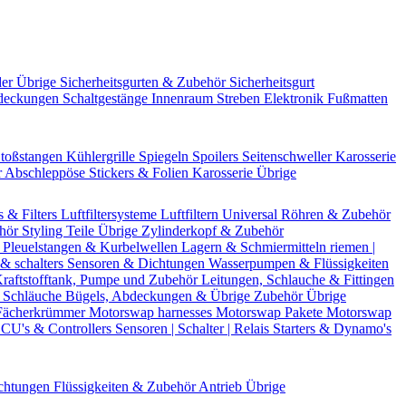
der Übrige
Sicherheitsgurten & Zubehör
Sicherheitsgurt
deckungen
Schaltgestänge
Innenraum Streben
Elektronik
Fußmatten
toßstangen
Kühlergrille
Spiegeln
Spoilers
Seitenschweller
Karosserie
r
Abschleppöse
Stickers & Folien
Karosserie Übrige
s & Filters
Luftfiltersysteme
Luftfiltern
Universal Röhren & Zubehör
ehör
Styling Teile
Übrige Zylinderkopf & Zubehör
r
Pleuelstangen & Kurbelwellen
Lagern & Schmiermitteln
riemen |
& schalters
Sensoren & Dichtungen
Wasserpumpen & Flüssigkeiten
raftstofftank, Pumpe und Zubehör
Leitungen, Schlauche & Fittingen
 Schläuche
Bügels, Abdeckungen & Übrige Zubehör
Übrige
Fächerkrümmer
Motorswap harnesses
Motorswap Pakete
Motorswap
CU's & Controllers
Sensoren | Schalter | Relais
Starters & Dynamo's
chtungen
Flüssigkeiten & Zubehör
Antrieb Übrige