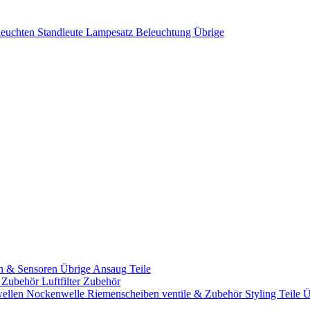
leuchten
Standleute
Lampesatz
Beleuchtung Übrige
n & Sensoren
Übrige Ansaug Teile
& Zubehör
Luftfilter Zubehör
ellen
Nockenwelle Riemenscheiben
ventile & Zubehör
Styling Teile
Ü