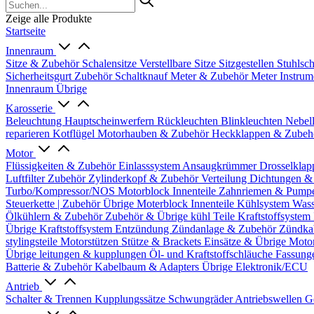
Zeige alle Produkte
Startseite
Innenraum
Sitze & Zubehör
Schalensitze
Verstellbare Sitze
Sitzgestellen
Stuhlsc
Sicherheitsgurt Zubehör
Schaltknauf
Meter & Zubehör
Meter
Instrum
Innenraum Übrige
Karosserie
Beleuchtung
Hauptscheinwerfern
Rückleuchten
Blinkleuchten
Nebel
reparieren
Kotflügel
Motorhauben & Zubehör
Heckklappen & Zube
Motor
Flüssigkeiten & Zubehör
Einlasssystem
Ansaugkrümmer
Drosselklap
Luftfilter Zubehör
Zylinderkopf & Zubehör
Verteilung
Dichtungen &
Turbo/Kompressor/NOS
Motorblock Innenteile
Zahnriemen & Pump
Steuerkette | Zubehör
Übrige Moterblock Innenteile
Kühlsystem
Wass
Ölkühlern & Zubehör
Zubehör & Übrige kühl Teile
Kraftstoffsystem
Übrige Kraftstoffsystem
Entzündung
Zündanlage & Zubehör
Zündka
stylingsteile
Motorstützen
Stütze & Brackets
Einsätze & Übrige
Moto
Übrige
leitungen & kupplungen
Öl- und Kraftstoffschläuche
Fassung
Batterie & Zubehör
Kabelbaum & Adapters
Übrige Elektronik/ECU
Antrieb
Schalter & Trennen
Kupplungssätze
Schwungräder
Antriebswellen
G