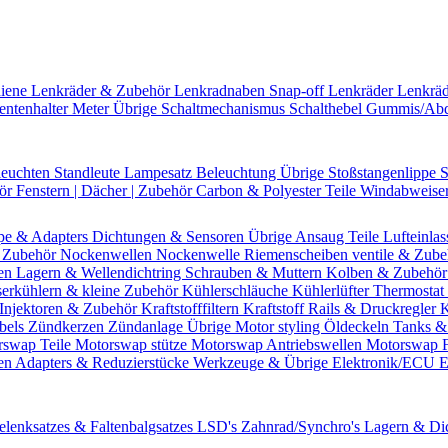
hiene
Lenkräder & Zubehör
Lenkradnaben
Snap-off
Lenkräder
Lenkrä
entenhalter
Meter Übrige
Schaltmechanismus
Schalthebel
Gummis/Ab
leuchten
Standleute
Lampesatz
Beleuchtung Übrige
Stoßstangenlippe
S
hör
Fenstern | Dächer | Zubehör
Carbon & Polyester Teile
Windabweise
pe & Adapters
Dichtungen & Sensoren
Übrige Ansaug Teile
Lufteinlas
 Zubehör
Nockenwellen
Nockenwelle Riemenscheiben
ventile & Zub
en
Lagern & Wellendichtring
Schrauben & Muttern
Kolben & Zubehö
erkühlern & kleine Zubehör
Kühlerschläuche
Kühlerlüfter
Thermostat 
Injektoren & Zubehör
Kraftstofffiltern
Kraftstoff Rails & Druckregler
K
bels
Zündkerzen
Zündanlage Übrige
Motor styling
Öldeckeln
Tanks &
rswap Teile
Motorswap stütze
Motorswap Antriebswellen
Motorswap 
en
Adapters & Reduzierstücke
Werkzeuge & Übrige
Elektronik/ECU
E
elenksatzes & Faltenbalgsatzes
LSD's
Zahnrad/Synchro's
Lagern & Di