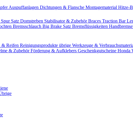
pfer
Auspuffanlagen
Dichtungen & Flansche
Montagematerial
Hitze-
 Spur Satz
Domstreben
Stabilisator & Zubehör
Braces
Traction Bar
Le
lochten Bremsschlauch
Big Brake Satz
Bremsflüssigkeiten
Handbrems
n & Reifen
Reinigungsprodukte übrige
Werkzeuge & Verbrauchsmateri
lme & Zubehör
Förderung & Aufklebers
Geschenkgutscheine
Honda W
hiene
Übrige
ge