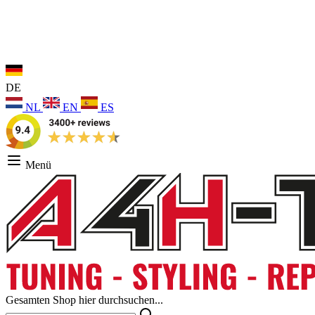
DE
NL
EN
ES
Menü
Gesamten Shop hier durchsuchen...