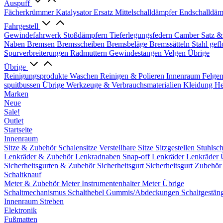
Auspuff
Fächerkrümmer
Katalysator Ersatz
Mittelschalldämpfer
Endschalldäm
Fahrgestell
Gewindefahrwerk
Stoßdämpfern
Tieferlegungsfedern
Camber Satz &
Naben
Bremsen
Bremsscheiben
Bremsbeläge
Bremssätteln
Stahl gef
Spurverbreiterungen
Radmuttern
Gewindestangen
Velgen Übrige
Übrige
Reinigungsprodukte
Waschen
Reinigen & Polieren
Innenraum
Felge
spuitbussen
Übrige Werkzeuge & Verbrauchsmaterialien
Kleidung
He
Marken
Neue
Sale!
Outlet
Startseite
Innenraum
Sitze & Zubehör
Schalensitze
Verstellbare Sitze
Sitzgestellen
Stuhlsc
Lenkräder & Zubehör
Lenkradnaben
Snap-off
Lenkräder
Lenkräder 
Sicherheitsgurten & Zubehör
Sicherheitsgurt
Sicherheitsgurt Zubehör
Schaltknauf
Meter & Zubehör
Meter
Instrumentenhalter
Meter Übrige
Schaltmechanismus
Schalthebel
Gummis/Abdeckungen
Schaltgestän
Innenraum Streben
Elektronik
Fußmatten