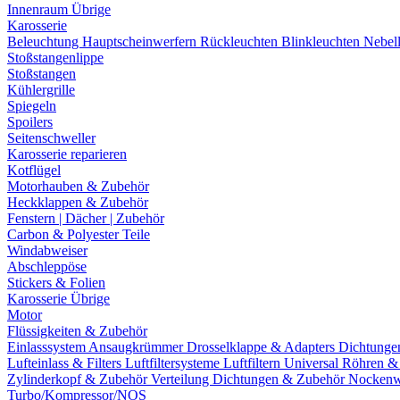
Innenraum Übrige
Karosserie
Beleuchtung
Hauptscheinwerfern
Rückleuchten
Blinkleuchten
Nebel
Stoßstangenlippe
Stoßstangen
Kühlergrille
Spiegeln
Spoilers
Seitenschweller
Karosserie reparieren
Kotflügel
Motorhauben & Zubehör
Heckklappen & Zubehör
Fenstern | Dächer | Zubehör
Carbon & Polyester Teile
Windabweiser
Abschleppöse
Stickers & Folien
Karosserie Übrige
Motor
Flüssigkeiten & Zubehör
Einlasssystem
Ansaugkrümmer
Drosselklappe & Adapters
Dichtunge
Lufteinlass & Filters
Luftfiltersysteme
Luftfiltern
Universal Röhren 
Zylinderkopf & Zubehör
Verteilung
Dichtungen & Zubehör
Nockenw
Turbo/Kompressor/NOS