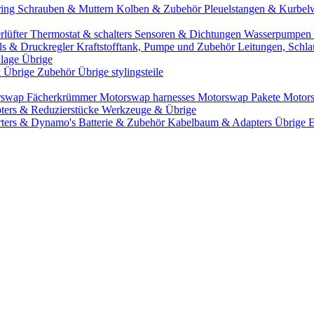
ring
Schrauben & Muttern
Kolben & Zubehör
Pleuelstangen & Kurbel
rlüfter
Thermostat & schalters
Sensoren & Dichtungen
Wasserpumpen 
ils & Druckregler
Kraftstofftank, Pumpe und Zubehör
Leitungen, Schla
lage Übrige
& Übrige Zubehör
Übrige stylingsteile
rswap Fächerkrümmer
Motorswap harnesses
Motorswap Pakete
Motor
ters & Reduzierstücke
Werkzeuge & Übrige
rters & Dynamo's
Batterie & Zubehör
Kabelbaum & Adapters
Übrige 