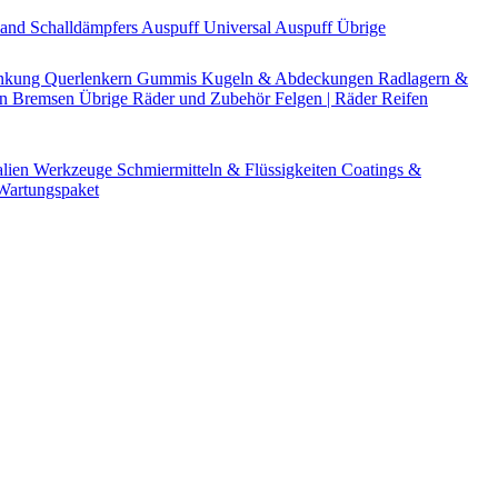
Band
Schalldämpfers
Auspuff Universal
Auspuff Übrige
nkung
Querlenkern
Gummis
Kugeln & Abdeckungen
Radlagern &
en
Bremsen Übrige
Räder und Zubehör
Felgen | Räder
Reifen
alien
Werkzeuge
Schmiermitteln & Flüssigkeiten
Coatings &
artungspaket