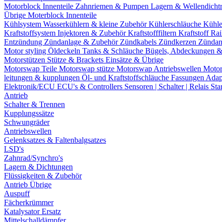
Motorblock Innenteile
Zahnriemen & Pumpen
Lagern & Wellendicht
Übrige Moterblock Innenteile
Kühlsystem
Wasserkühlern & kleine Zubehör
Kühlerschläuche
Kühle
Kraftstoffsystem
Injektoren & Zubehör
Kraftstofffiltern
Kraftstoff Ra
Entzündung
Zündanlage & Zubehör
Zündkabels
Zündkerzen
Zündan
Motor styling
Öldeckeln
Tanks & Schläuche
Bügels, Abdeckungen 
Motorstützen
Stütze & Brackets
Einsätze & Übrige
Motorswap Teile
Motorswap stütze
Motorswap Antriebswellen
Moto
leitungen & kupplungen
Öl- und Kraftstoffschläuche
Fassungen
Adap
Elektronik/ECU
ECU's & Controllers
Sensoren | Schalter | Relais
Sta
Antrieb
Schalter & Trennen
Kupplungssätze
Schwungräder
Antriebswellen
Gelenksatzes & Faltenbalgsatzes
LSD's
Zahnrad/Synchro's
Lagern & Dichtungen
Flüssigkeiten & Zubehör
Antrieb Übrige
Auspuff
Fächerkrümmer
Katalysator Ersatz
Mittelschalldämpfer