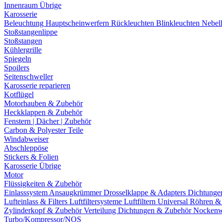
Innenraum Übrige
Karosserie
Beleuchtung
Hauptscheinwerfern
Rückleuchten
Blinkleuchten
Nebel
Stoßstangenlippe
Stoßstangen
Kühlergrille
Spiegeln
Spoilers
Seitenschweller
Karosserie reparieren
Kotflügel
Motorhauben & Zubehör
Heckklappen & Zubehör
Fenstern | Dächer | Zubehör
Carbon & Polyester Teile
Windabweiser
Abschleppöse
Stickers & Folien
Karosserie Übrige
Motor
Flüssigkeiten & Zubehör
Einlasssystem
Ansaugkrümmer
Drosselklappe & Adapters
Dichtunge
Lufteinlass & Filters
Luftfiltersysteme
Luftfiltern
Universal Röhren 
Zylinderkopf & Zubehör
Verteilung
Dichtungen & Zubehör
Nockenw
Turbo/Kompressor/NOS