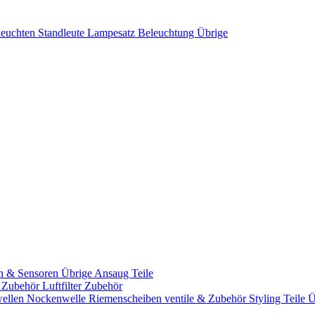
leuchten
Standleute
Lampesatz
Beleuchtung Übrige
n & Sensoren
Übrige Ansaug Teile
& Zubehör
Luftfilter Zubehör
ellen
Nockenwelle Riemenscheiben
ventile & Zubehör
Styling Teile
Ü