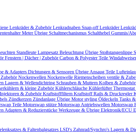
hiene
Lenkräder & Zubehör
Lenkradnaben
Snap-off
Lenkräder
Lenkrä
entenhalter
Meter Übrige
Schaltmechanismus
Schalthebel
Gummis/Ab
leuchten
Standleute
Lampesatz
Beleuchtung Übrige
Stoßstangenlippe
S
hör
Fenstern | Dächer | Zubehör
Carbon & Polyester Teile
Windabweise
pe & Adapters
Dichtungen & Sensoren
Übrige Ansaug Teile
Lufteinlas
 Zubehör
Nockenwellen
Nockenwelle Riemenscheiben
ventile & Zub
en
Lagern & Wellendichtring
Schrauben & Muttern
Kolben & Zubehö
erkühlern & kleine Zubehör
Kühlerschläuche
Kühlerlüfter
Thermostat 
Injektoren & Zubehör
Kraftstofffiltern
Kraftstoff Rails & Druckregler
K
bels
Zündkerzen
Zündanlage Übrige
Motor styling
Öldeckeln
Tanks &
rswap Teile
Motorswap stütze
Motorswap Antriebswellen
Motorswap 
en
Adapters & Reduzierstücke
Werkzeuge & Übrige
Elektronik/ECU
E
elenksatzes & Faltenbalgsatzes
LSD's
Zahnrad/Synchro's
Lagern & Di