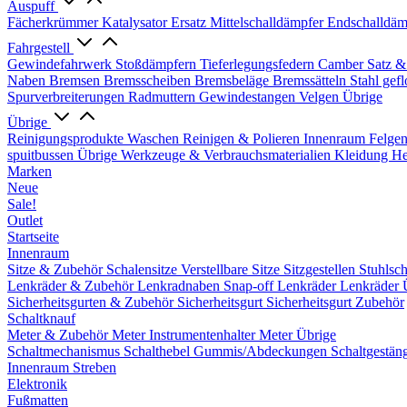
Auspuff
Fächerkrümmer
Katalysator Ersatz
Mittelschalldämpfer
Endschalldäm
Fahrgestell
Gewindefahrwerk
Stoßdämpfern
Tieferlegungsfedern
Camber Satz &
Naben
Bremsen
Bremsscheiben
Bremsbeläge
Bremssätteln
Stahl gef
Spurverbreiterungen
Radmuttern
Gewindestangen
Velgen Übrige
Übrige
Reinigungsprodukte
Waschen
Reinigen & Polieren
Innenraum
Felge
spuitbussen
Übrige Werkzeuge & Verbrauchsmaterialien
Kleidung
He
Marken
Neue
Sale!
Outlet
Startseite
Innenraum
Sitze & Zubehör
Schalensitze
Verstellbare Sitze
Sitzgestellen
Stuhlsc
Lenkräder & Zubehör
Lenkradnaben
Snap-off
Lenkräder
Lenkräder 
Sicherheitsgurten & Zubehör
Sicherheitsgurt
Sicherheitsgurt Zubehör
Schaltknauf
Meter & Zubehör
Meter
Instrumentenhalter
Meter Übrige
Schaltmechanismus
Schalthebel
Gummis/Abdeckungen
Schaltgestän
Innenraum Streben
Elektronik
Fußmatten