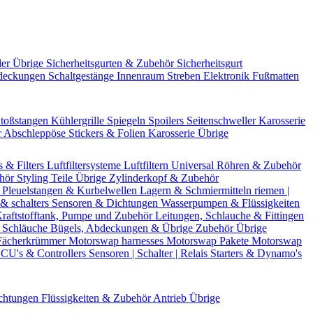
der Übrige
Sicherheitsgurten & Zubehör
Sicherheitsgurt
deckungen
Schaltgestänge
Innenraum Streben
Elektronik
Fußmatten
toßstangen
Kühlergrille
Spiegeln
Spoilers
Seitenschweller
Karosserie
r
Abschleppöse
Stickers & Folien
Karosserie Übrige
s & Filters
Luftfiltersysteme
Luftfiltern
Universal Röhren & Zubehör
ehör
Styling Teile
Übrige Zylinderkopf & Zubehör
r
Pleuelstangen & Kurbelwellen
Lagern & Schmiermitteln
riemen |
& schalters
Sensoren & Dichtungen
Wasserpumpen & Flüssigkeiten
raftstofftank, Pumpe und Zubehör
Leitungen, Schlauche & Fittingen
 Schläuche
Bügels, Abdeckungen & Übrige Zubehör
Übrige
Fächerkrümmer
Motorswap harnesses
Motorswap Pakete
Motorswap
CU's & Controllers
Sensoren | Schalter | Relais
Starters & Dynamo's
chtungen
Flüssigkeiten & Zubehör
Antrieb Übrige