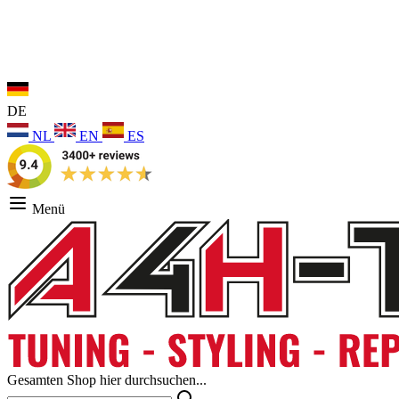
DE
NL
EN
ES
Menü
Gesamten Shop hier durchsuchen...