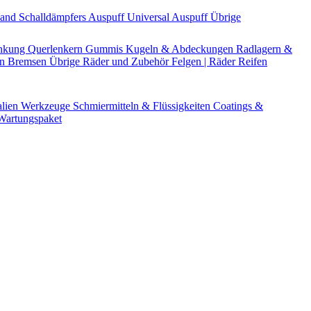
Band
Schalldämpfers
Auspuff Universal
Auspuff Übrige
nkung
Querlenkern
Gummis
Kugeln & Abdeckungen
Radlagern &
en
Bremsen Übrige
Räder und Zubehör
Felgen | Räder
Reifen
alien
Werkzeuge
Schmiermitteln & Flüssigkeiten
Coatings &
artungspaket