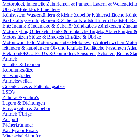
Motorblock Innenteile
Zahnriemen & Pumpen
Lagern & Wellendicht
Übrige Moterblock Innenteile
Kühlsystem
Wasserkühlern & kleine Zubehör
Kühlerschläuche
Kühle
Kraftstoffsystem
Injektoren & Zubehör
Kraftstofffiltern
Kraftstoff Ra
Entzündung
Zündanlage & Zubehör
Zündkabels
Zündkerzen
Zündan
Motor styling
Öldeckeln
Tanks & Schläuche
Bügels, Abdeckungen 
Motorstützen
Stütze & Brackets
Einsätze & Übrige
Motorswap Teile
Motorswap stütze
Motorswap Antriebswellen
Moto
leitungen & kupplungen
Öl- und Kraftstoffschläuche
Fassungen
Adap
Elektronik/ECU
ECU's & Controllers
Sensoren | Schalter | Relais
Sta
Antrieb
Schalter & Trennen
Kupplungssätze
Schwungräder
Antriebswellen
Gelenksatzes & Faltenbalgsatzes
LSD's
Zahnrad/Synchro's
Lagern & Dichtungen
Flüssigkeiten & Zubehör
Antrieb Übrige
Auspuff
Fächerkrümmer
Katalysator Ersatz
Mittelschalldämpfer