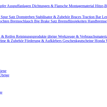
pfer
Auspuffanlagen
Dichtungen & Flansche
Montagematerial
Hitze-
 Spur Satz
Domstreben
Stabilisator & Zubehör
Braces
Traction Bar
Le
lochten Bremsschlauch
Big Brake Satz
Bremsflüssigkeiten
Handbrems
n & Reifen
Reinigungsprodukte übrige
Werkzeuge & Verbrauchsmateri
lme & Zubehör
Förderung & Aufklebers
Geschenkgutscheine
Honda W
hiene
Übrige
ge