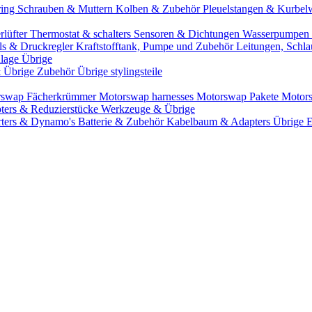
ring
Schrauben & Muttern
Kolben & Zubehör
Pleuelstangen & Kurbel
rlüfter
Thermostat & schalters
Sensoren & Dichtungen
Wasserpumpen 
ils & Druckregler
Kraftstofftank, Pumpe und Zubehör
Leitungen, Schla
lage Übrige
& Übrige Zubehör
Übrige stylingsteile
rswap Fächerkrümmer
Motorswap harnesses
Motorswap Pakete
Motor
ters & Reduzierstücke
Werkzeuge & Übrige
rters & Dynamo's
Batterie & Zubehör
Kabelbaum & Adapters
Übrige 