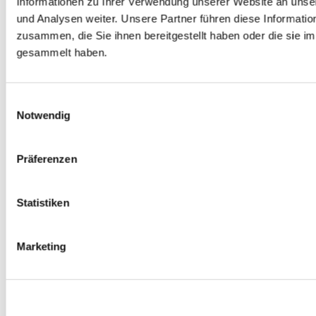
Informationen zu Ihrer Verwendung unserer Website an unse
Spurverbreiterungen
und Analysen weiter. Unsere Partner führen diese Informati
0
Produkte verfügbar
zusammen, die Sie ihnen bereitgestellt haben oder die sie 
Radmuttern
0
Produkte verfügbar
gesammelt haben.
Gewindestangen
0
Produkte verfügbar
Velgen Übrige
0
Produkte verfügbar
Einwilligungsauswahl
Felgen | Räder
Notwendig
0
Produkte verfügbar
Reifen
0
Produkte verfügbar
Präferenzen
Bremsen
0
Produkte verfügbar
Statistiken
Bremsscheiben
0
Produkte verfügbar
Bremsbeläge
Marketing
0
Produkte verfügbar
Bremssätteln
0
Produkte verfügbar
Stahl geflochten Bremsschlauch
0
Produkte verfügbar
Big Brake Satz