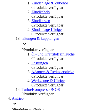
Zündanlage & Zubehör
0
Produkte verfügbar
Zündkabels
0
Produkte verfügbar
Zündkerzen
0
Produkte verfügbar
Zündanlage Übrige
0
Produkte verfügbar
leitungen & kupplungen
0
Produkte verfügbar
Öl- und Kraftstoffschläuche
0
Produkte verfügbar
Fassungen
0
Produkte verfügbar
Adapters & Reduzierstücke
0
Produkte verfügbar
Werkzeuge & Übrige
0
Produkte verfügbar
Turbo/Kompressor/NOS
0
Produkte verfügbar
Antrieb
0
Produkte verfügbar