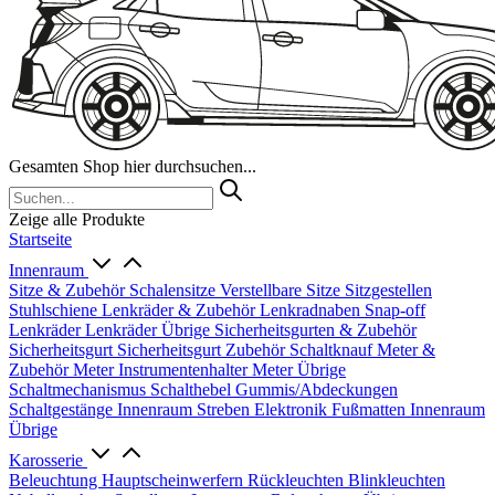
Gesamten Shop hier durchsuchen...
Zeige alle Produkte
Startseite
Innenraum
Sitze & Zubehör
Schalensitze
Verstellbare Sitze
Sitzgestellen
Stuhlschiene
Lenkräder & Zubehör
Lenkradnaben
Snap-off
Lenkräder
Lenkräder Übrige
Sicherheitsgurten & Zubehör
Sicherheitsgurt
Sicherheitsgurt Zubehör
Schaltknauf
Meter &
Zubehör
Meter
Instrumentenhalter
Meter Übrige
Schaltmechanismus
Schalthebel
Gummis/Abdeckungen
Schaltgestänge
Innenraum Streben
Elektronik
Fußmatten
Innenraum
Übrige
Karosserie
Beleuchtung
Hauptscheinwerfern
Rückleuchten
Blinkleuchten