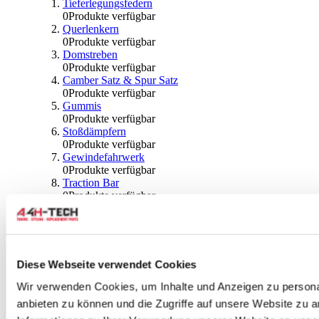
Tieferlegungsfedern
0
Produkte verfügbar
Querlenkern
0
Produkte verfügbar
Domstreben
0
Produkte verfügbar
Camber Satz & Spur Satz
0
Produkte verfügbar
Gummis
0
Produkte verfügbar
Stoßdämpfern
0
Produkte verfügbar
Gewindefahrwerk
0
Produkte verfügbar
Traction Bar
0
Produkte verfügbar
Stabilisator & Zubehör
0
Produkte verfügbar
Kugeln & Abdeckungen
0
Produkte verfügbar
Radlagern & Naben
Diese Webseite verwendet Cookies
0
Produkte verfügbar
Räder und Zubehör
Wir verwenden Cookies, um Inhalte und Anzeigen zu personal
anbieten zu können und die Zugriffe auf unsere Website zu 
0
Produkte verfügbar