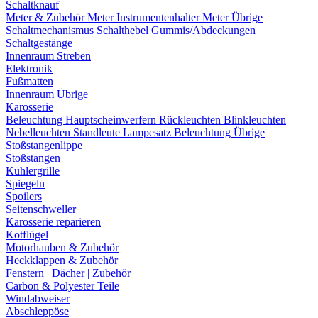
Schaltknauf
Meter & Zubehör
Meter
Instrumentenhalter
Meter Übrige
Schaltmechanismus
Schalthebel
Gummis/Abdeckungen
Schaltgestänge
Innenraum Streben
Elektronik
Fußmatten
Innenraum Übrige
Karosserie
Beleuchtung
Hauptscheinwerfern
Rückleuchten
Blinkleuchten
Nebelleuchten
Standleute
Lampesatz
Beleuchtung Übrige
Stoßstangenlippe
Stoßstangen
Kühlergrille
Spiegeln
Spoilers
Seitenschweller
Karosserie reparieren
Kotflügel
Motorhauben & Zubehör
Heckklappen & Zubehör
Fenstern | Dächer | Zubehör
Carbon & Polyester Teile
Windabweiser
Abschleppöse