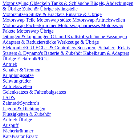
Motor styling
Öldeckeln
Tanks & Schläuche
Bügels, Abdeckungen
& Übrige Zubehör
Übrige stylingsteile
Motorstützen
Stütze & Brackets
Einsätze & Übrige
Motorswap Teile
Motorswap stütze
Motorswap Antriebswellen
Motorswap Fächerkrümmer
Motorswap harnesses
Motorswap
Pakete
Motorswap Übrige
leitungen & kupplungen
Öl- und Kraftstoffschläuche
Fassungen
Adapters & Reduzierstücke
Werkzeuge & Übrige
Elektronik/ECU
ECU's & Controllers
Sensoren | Schalter | Relais
Starters & Dynamo's
Batterie & Zubehör
Kabelbaum & Adapters
Übrige Elektronik/ECU
Antrieb
Schalter & Trennen
Kupplungssätze
Schwungräder
Antriebswellen
Gelenksatzes & Faltenbalgsatzes
LSD's
Zahnrad/Synchro's
Lagern & Dichtungen
Flüssigkeiten & Zubehör
Antrieb Übrige
Auspuff
Fächerkrümmer
Katalysator Ersatz