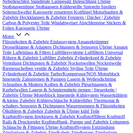
Nebelleuchten
Standleute
Lampesatz
Beleuchtung Übrige
Stoßstangenlippe
Stoßstangen
Kühlergrille
Spiegeln
Spoilers
Seitenschweller
Karosserie reparieren
Kotflügel
Motorhauben &
Zubehör
Heckklappen & Zubehör
Fenstern | Dächer | Zubehör
Carbon & Polyester Teile
Windabweiser
Abschleppöse
Stickers &
Folien
Karosserie Übrige
Motor
Flüssigkeiten & Zubehör
Einlasssystem
Ansaugkrümmer
Drosselklappe & Adapters
Dichtungen & Sensoren
Übrige Ansaug
Teile
Lufteinlass & Filters
Luftfiltersysteme
Luftfiltern
Universal
Röhren & Zubehör
Luftfilter Zubehör
Zylinderkopf & Zubehör
Verteilung
Dichtungen & Zubehör
Nockenwellen
Nockenwelle
Riemenscheiben
ventile & Zubehör
Styling Teile
Übrige
Zylinderkopf & Zubehör
Turbo/Kompressor/NOS
Motorblock
Innenteile
Zahnriemen & Pumpen
Lagern & Wellendichtring
Schrauben & Muttern
Kolben & Zubehör
Pleuelstangen &
Kurbelwellen
Lagern & Schmiermitteln
riemen | Steuerkette |
Zubehör
Übrige Moterblock Innenteile
Kühlsystem
Wasserkühlern
& kleine Zubehör
Kühlerschläuche
Kühlerlüfter
Thermostat &
schalters
Sensoren & Dichtungen
Wasserpumpen & Flüssigkeiten
Ölkühlern & Zubehör
Zubehör & Übrige kühl Teile
Kraftstoffsystem
Injektoren & Zubehör
Kraftstofffiltern
Kraftstoff
Rails & Druckregler
Kraftstofftank, Pumpe und Zubehör
Leitungen,
Schlauche & Fittingen
Übrige Kraftstoffsystem
Entzündung
Zündanlage & Zubehör
Zündkabels
Zündkerzen
Zündanlage