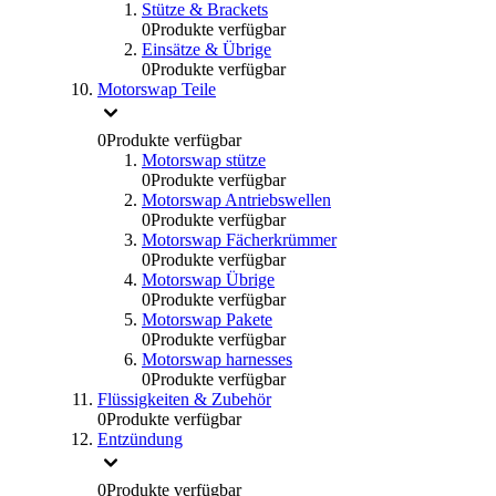
Stütze & Brackets
0
Produkte verfügbar
Einsätze & Übrige
0
Produkte verfügbar
Motorswap Teile
0
Produkte verfügbar
Motorswap stütze
0
Produkte verfügbar
Motorswap Antriebswellen
0
Produkte verfügbar
Motorswap Fächerkrümmer
0
Produkte verfügbar
Motorswap Übrige
0
Produkte verfügbar
Motorswap Pakete
0
Produkte verfügbar
Motorswap harnesses
0
Produkte verfügbar
Flüssigkeiten & Zubehör
0
Produkte verfügbar
Entzündung
0
Produkte verfügbar