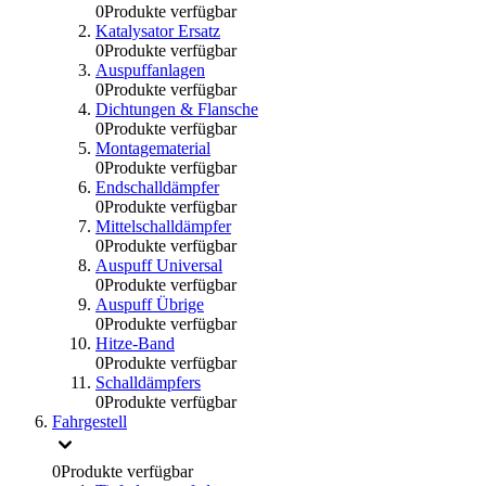
0
Produkte verfügbar
Katalysator Ersatz
0
Produkte verfügbar
Auspuffanlagen
0
Produkte verfügbar
Dichtungen & Flansche
0
Produkte verfügbar
Montagematerial
0
Produkte verfügbar
Endschalldämpfer
0
Produkte verfügbar
Mittelschalldämpfer
0
Produkte verfügbar
Auspuff Universal
0
Produkte verfügbar
Auspuff Übrige
0
Produkte verfügbar
Hitze-Band
0
Produkte verfügbar
Schalldämpfers
0
Produkte verfügbar
Fahrgestell
0
Produkte verfügbar