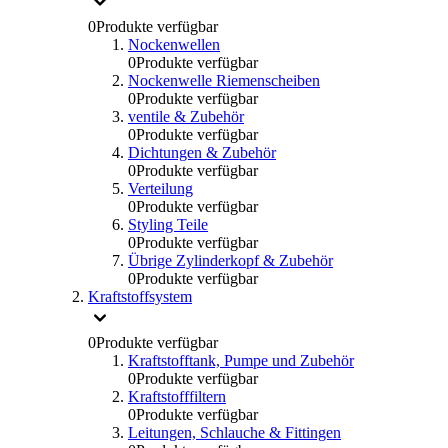
0
Produkte verfügbar
Nockenwellen
0
Produkte verfügbar
Nockenwelle Riemenscheiben
0
Produkte verfügbar
ventile & Zubehör
0
Produkte verfügbar
Dichtungen & Zubehör
0
Produkte verfügbar
Verteilung
0
Produkte verfügbar
Styling Teile
0
Produkte verfügbar
Übrige Zylinderkopf & Zubehör
0
Produkte verfügbar
Kraftstoffsystem
0
Produkte verfügbar
Kraftstofftank, Pumpe und Zubehör
0
Produkte verfügbar
Kraftstofffiltern
0
Produkte verfügbar
Leitungen, Schlauche & Fittingen