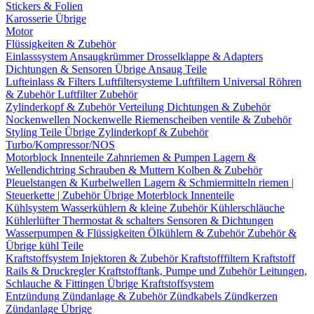
Stickers & Folien
Karosserie Übrige
Motor
Flüssigkeiten & Zubehör
Einlasssystem
Ansaugkrümmer
Drosselklappe & Adapters
Dichtungen & Sensoren
Übrige Ansaug Teile
Lufteinlass & Filters
Luftfiltersysteme
Luftfiltern
Universal Röhren
& Zubehör
Luftfilter Zubehör
Zylinderkopf & Zubehör
Verteilung
Dichtungen & Zubehör
Nockenwellen
Nockenwelle Riemenscheiben
ventile & Zubehör
Styling Teile
Übrige Zylinderkopf & Zubehör
Turbo/Kompressor/NOS
Motorblock Innenteile
Zahnriemen & Pumpen
Lagern &
Wellendichtring
Schrauben & Muttern
Kolben & Zubehör
Pleuelstangen & Kurbelwellen
Lagern & Schmiermitteln
riemen |
Steuerkette | Zubehör
Übrige Moterblock Innenteile
Kühlsystem
Wasserkühlern & kleine Zubehör
Kühlerschläuche
Kühlerlüfter
Thermostat & schalters
Sensoren & Dichtungen
Wasserpumpen & Flüssigkeiten
Ölkühlern & Zubehör
Zubehör &
Übrige kühl Teile
Kraftstoffsystem
Injektoren & Zubehör
Kraftstofffiltern
Kraftstoff
Rails & Druckregler
Kraftstofftank, Pumpe und Zubehör
Leitungen,
Schlauche & Fittingen
Übrige Kraftstoffsystem
Entzündung
Zündanlage & Zubehör
Zündkabels
Zündkerzen
Zündanlage Übrige