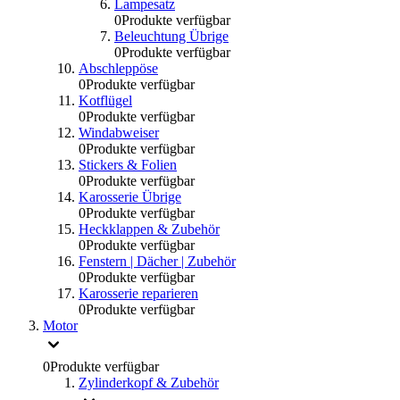
Lampesatz
0
Produkte verfügbar
Beleuchtung Übrige
0
Produkte verfügbar
Abschleppöse
0
Produkte verfügbar
Kotflügel
0
Produkte verfügbar
Windabweiser
0
Produkte verfügbar
Stickers & Folien
0
Produkte verfügbar
Karosserie Übrige
0
Produkte verfügbar
Heckklappen & Zubehör
0
Produkte verfügbar
Fenstern | Dächer | Zubehör
0
Produkte verfügbar
Karosserie reparieren
0
Produkte verfügbar
Motor
0
Produkte verfügbar
Zylinderkopf & Zubehör