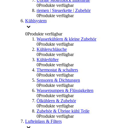
Übrige Moterblock Innenteile
0
Produkte verfügbar
riemen | Steuerkette | Zubehör
0
Produkte verfügbar
Kühlsystem
0
Produkte verfügbar
Wasserkühlern & kleine Zubehör
0
Produkte verfügbar
Kühlerschläuche
0
Produkte verfügbar
Kühlerlüfter
0
Produkte verfügbar
Thermostat & schalters
0
Produkte verfügbar
Sensoren & Dichtungen
0
Produkte verfügbar
Wasserpumpen & Flüssigkeiten
0
Produkte verfügbar
Ölkühlern & Zubehör
0
Produkte verfügbar
Zubehör & Übrige kühl Teile
0
Produkte verfügbar
Lufteinlass & Filters