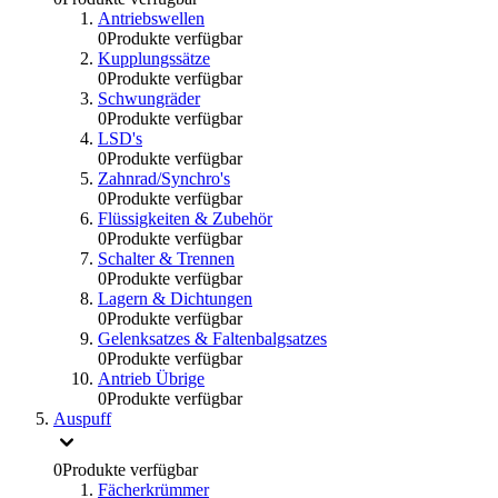
Antriebswellen
0
Produkte verfügbar
Kupplungssätze
0
Produkte verfügbar
Schwungräder
0
Produkte verfügbar
LSD's
0
Produkte verfügbar
Zahnrad/Synchro's
0
Produkte verfügbar
Flüssigkeiten & Zubehör
0
Produkte verfügbar
Schalter & Trennen
0
Produkte verfügbar
Lagern & Dichtungen
0
Produkte verfügbar
Gelenksatzes & Faltenbalgsatzes
0
Produkte verfügbar
Antrieb Übrige
0
Produkte verfügbar
Auspuff
0
Produkte verfügbar
Fächerkrümmer