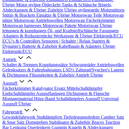
Übrige
Motor styling
Öldeckeln
Tanks & Schläuche
Bügels,
Abdeckungen & Übrige Zubehör
Übrige stylingsteile
Motorstützen
Stütze & Brackets
Einsätze & Übrige
Motorswap Teile
Motorswap
stütze
Motorswap Antriebswellen
Motorswap Fächerkrümmer
Motorswap harnesses
Motorswap Pakete
Motorswap Übrige
leitungen & kupplungen
Öl- und Kraftstoffschläuche
Fassungen
Adapters & Reduzierstücke
Werkzeuge & Übrige
Elektronik/ECU
ECU's & Controllers
Sensoren | Schalter | Relais
Starters &
Dynamo's
Batterie & Zubehör
Kabelbaum & Adapters
Übrige
Elektronik/ECU
Antrieb
Schalter & Trennen
Kupplungssätze
Schwungräder
Antriebswellen
Gelenksatzes & Faltenbalgsatzes
LSD's
Zahnrad/Synchro's
Lagern
& Dichtungen
Flüssigkeiten & Zubehör
Antrieb Übrige
Auspuff
Fächerkrümmer
Katalysator Ersatz
Mittelschalldämpfer
Endschalldämpfer
Auspuffanlagen
Dichtungen & Flansche
Montagematerial
Hitze-Band
Schalldämpfers
Auspuff Universal
Auspuff Übrige
Fahrgestell
Gewindefahrwerk
Stoßdämpfern
Tieferlegungsfedern
Camber Satz
& Spur Satz
Domstreben
Stabilisator & Zubehör
Braces
Traction
Bar
Lenkung
Querlenkern
Gummis
Kugeln & Abdeckungen