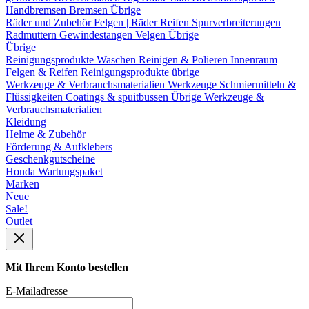
Handbremsen
Bremsen Übrige
Räder und Zubehör
Felgen | Räder
Reifen
Spurverbreiterungen
Radmuttern
Gewindestangen
Velgen Übrige
Übrige
Reinigungsprodukte
Waschen
Reinigen & Polieren
Innenraum
Felgen & Reifen
Reinigungsprodukte übrige
Werkzeuge & Verbrauchsmaterialien
Werkzeuge
Schmiermitteln &
Flüssigkeiten
Coatings & spuitbussen
Übrige Werkzeuge &
Verbrauchsmaterialien
Kleidung
Helme & Zubehör
Förderung & Aufklebers
Geschenkgutscheine
Honda Wartungspaket
Marken
Neue
Sale!
Outlet
Mit Ihrem Konto bestellen
E-Mailadresse