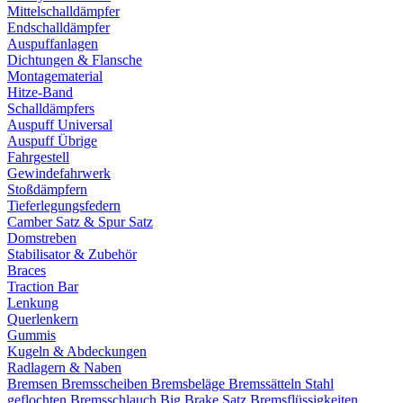
Mittelschalldämpfer
Endschalldämpfer
Auspuffanlagen
Dichtungen & Flansche
Montagematerial
Hitze-Band
Schalldämpfers
Auspuff Universal
Auspuff Übrige
Fahrgestell
Gewindefahrwerk
Stoßdämpfern
Tieferlegungsfedern
Camber Satz & Spur Satz
Domstreben
Stabilisator & Zubehör
Braces
Traction Bar
Lenkung
Querlenkern
Gummis
Kugeln & Abdeckungen
Radlagern & Naben
Bremsen
Bremsscheiben
Bremsbeläge
Bremssätteln
Stahl
geflochten Bremsschlauch
Big Brake Satz
Bremsflüssigkeiten