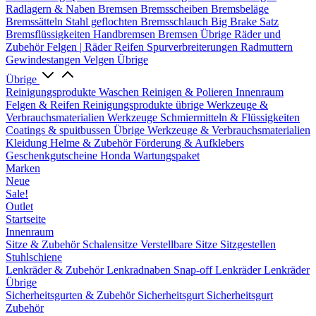
Radlagern & Naben
Bremsen
Bremsscheiben
Bremsbeläge
Bremssätteln
Stahl geflochten Bremsschlauch
Big Brake Satz
Bremsflüssigkeiten
Handbremsen
Bremsen Übrige
Räder und
Zubehör
Felgen | Räder
Reifen
Spurverbreiterungen
Radmuttern
Gewindestangen
Velgen Übrige
Übrige
Reinigungsprodukte
Waschen
Reinigen & Polieren
Innenraum
Felgen & Reifen
Reinigungsprodukte übrige
Werkzeuge &
Verbrauchsmaterialien
Werkzeuge
Schmiermitteln & Flüssigkeiten
Coatings & spuitbussen
Übrige Werkzeuge & Verbrauchsmaterialien
Kleidung
Helme & Zubehör
Förderung & Aufklebers
Geschenkgutscheine
Honda Wartungspaket
Marken
Neue
Sale!
Outlet
Startseite
Innenraum
Sitze & Zubehör
Schalensitze
Verstellbare Sitze
Sitzgestellen
Stuhlschiene
Lenkräder & Zubehör
Lenkradnaben
Snap-off
Lenkräder
Lenkräder
Übrige
Sicherheitsgurten & Zubehör
Sicherheitsgurt
Sicherheitsgurt
Zubehör