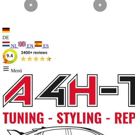
DE
NL
EN
ES
Menü