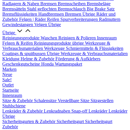
Radlagern & Naben
Bremsen
Bremsscheiben
Bremsbeläge
Bremssätteln
Stahl geflochten Bremsschlauch
Big Brake Satz
Bremsflüssigkeiten
Handbremsen
Bremsen Übrige
Räder und
Zubehör
Felgen | Räder
Reifen
Spurverbreiterungen
Radmuttern
Gewindestangen
Velgen Übrige
Übrige
Reinigungsprodukte
Waschen
Reinigen & Polieren
Innenraum
Felgen & Reifen
Reinigungsprodukte übrige
Werkzeuge &
Verbrauchsmaterialien
Werkzeuge
Schmiermitteln & Flüssigkeiten
Coatings & spuitbussen
Übrige Werkzeuge & Verbrauchsmaterialien
Kleidung
Helme & Zubehör
Förderung & Aufklebers
Geschenkgutscheine
Honda Wartungspaket
Marken
Neue
Sale!
Outlet
Startseite
Innenraum
Sitze & Zubehör
Schalensitze
Verstellbare Sitze
Sitzgestellen
Stuhlschiene
Lenkräder & Zubehör
Lenkradnaben
Snap-off
Lenkräder
Lenkräder
Übrige
Sicherheitsgurten & Zubehör
Sicherheitsgurt
Sicherheitsgurt
Zubehör