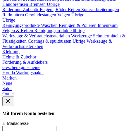
Handbremsen
Bremsen Übrige
Räder und Zubehör
Felgen | Räder
Reifen
Spurverbreiterungen
Radmuttern
Gewindestangen
Velgen Übrige
Übrige
Reinigungsprodukte
Waschen
Reinigen & Polieren
Innenraum
Felgen & Reifen
Reinigungsprodukte übrige
Werkzeuge & Verbrauchsmaterialien
Werkzeuge
Schmiermitteln &
Flüssigkeiten
Coatings & spuitbussen
Übrige Werkzeuge &
Verbrauchsmaterialien
Kleidung
Helme & Zubehör
Förderung & Aufklebers
Geschenkgutscheine
Honda Wartungspaket
Marken
Neue
Sale!
Outlet
Mit Ihrem Konto bestellen
E-Mailadresse