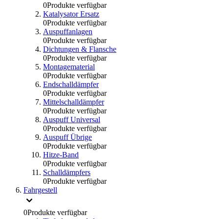
0
Produkte verfügbar
Katalysator Ersatz
0
Produkte verfügbar
Auspuffanlagen
0
Produkte verfügbar
Dichtungen & Flansche
0
Produkte verfügbar
Montagematerial
0
Produkte verfügbar
Endschalldämpfer
0
Produkte verfügbar
Mittelschalldämpfer
0
Produkte verfügbar
Auspuff Universal
0
Produkte verfügbar
Auspuff Übrige
0
Produkte verfügbar
Hitze-Band
0
Produkte verfügbar
Schalldämpfers
0
Produkte verfügbar
Fahrgestell
0
Produkte verfügbar