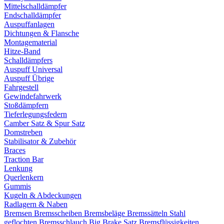
Mittelschalldämpfer
Endschalldämpfer
Auspuffanlagen
Dichtungen & Flansche
Montagematerial
Hitze-Band
Schalldämpfers
Auspuff Universal
Auspuff Übrige
Fahrgestell
Gewindefahrwerk
Stoßdämpfern
Tieferlegungsfedern
Camber Satz & Spur Satz
Domstreben
Stabilisator & Zubehör
Braces
Traction Bar
Lenkung
Querlenkern
Gummis
Kugeln & Abdeckungen
Radlagern & Naben
Bremsen
Bremsscheiben
Bremsbeläge
Bremssätteln
Stahl
geflochten Bremsschlauch
Big Brake Satz
Bremsflüssigkeiten