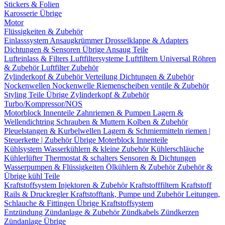
Stickers & Folien
Karosserie Übrige
Motor
Flüssigkeiten & Zubehör
Einlasssystem
Ansaugkrümmer
Drosselklappe & Adapters
Dichtungen & Sensoren
Übrige Ansaug Teile
Lufteinlass & Filters
Luftfiltersysteme
Luftfiltern
Universal Röhren
& Zubehör
Luftfilter Zubehör
Zylinderkopf & Zubehör
Verteilung
Dichtungen & Zubehör
Nockenwellen
Nockenwelle Riemenscheiben
ventile & Zubehör
Styling Teile
Übrige Zylinderkopf & Zubehör
Turbo/Kompressor/NOS
Motorblock Innenteile
Zahnriemen & Pumpen
Lagern &
Wellendichtring
Schrauben & Muttern
Kolben & Zubehör
Pleuelstangen & Kurbelwellen
Lagern & Schmiermitteln
riemen |
Steuerkette | Zubehör
Übrige Moterblock Innenteile
Kühlsystem
Wasserkühlern & kleine Zubehör
Kühlerschläuche
Kühlerlüfter
Thermostat & schalters
Sensoren & Dichtungen
Wasserpumpen & Flüssigkeiten
Ölkühlern & Zubehör
Zubehör &
Übrige kühl Teile
Kraftstoffsystem
Injektoren & Zubehör
Kraftstofffiltern
Kraftstoff
Rails & Druckregler
Kraftstofftank, Pumpe und Zubehör
Leitungen,
Schlauche & Fittingen
Übrige Kraftstoffsystem
Entzündung
Zündanlage & Zubehör
Zündkabels
Zündkerzen
Zündanlage Übrige