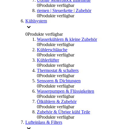
Übrige Moterblock Innenteile
0
Produkte verfügbar
riemen | Steuerkette | Zubehör
0
Produkte verfügbar
Kühlsystem
0
Produkte verfügbar
Wasserkühlern & kleine Zubehör
0
Produkte verfügbar
Kühlerschläuche
0
Produkte verfügbar
Kühlerlüfter
0
Produkte verfügbar
Thermostat & schalters
0
Produkte verfügbar
Sensoren & Dichtungen
0
Produkte verfügbar
Wasserpumpen & Flüssigkeiten
0
Produkte verfügbar
Ölkühlern & Zubehör
0
Produkte verfügbar
Zubehör & Übrige kühl Teile
0
Produkte verfügbar
Lufteinlass & Filters