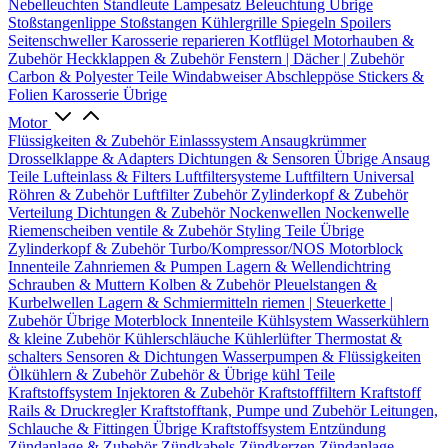
Nebelleuchten
Standleute
Lampesatz
Beleuchtung Übrige
Stoßstangenlippe
Stoßstangen
Kühlergrille
Spiegeln
Spoilers
Seitenschweller
Karosserie reparieren
Kotflügel
Motorhauben &
Zubehör
Heckklappen & Zubehör
Fenstern | Dächer | Zubehör
Carbon & Polyester Teile
Windabweiser
Abschleppöse
Stickers &
Folien
Karosserie Übrige
Motor
Flüssigkeiten & Zubehör
Einlasssystem
Ansaugkrümmer
Drosselklappe & Adapters
Dichtungen & Sensoren
Übrige Ansaug
Teile
Lufteinlass & Filters
Luftfiltersysteme
Luftfiltern
Universal
Röhren & Zubehör
Luftfilter Zubehör
Zylinderkopf & Zubehör
Verteilung
Dichtungen & Zubehör
Nockenwellen
Nockenwelle
Riemenscheiben
ventile & Zubehör
Styling Teile
Übrige
Zylinderkopf & Zubehör
Turbo/Kompressor/NOS
Motorblock
Innenteile
Zahnriemen & Pumpen
Lagern & Wellendichtring
Schrauben & Muttern
Kolben & Zubehör
Pleuelstangen &
Kurbelwellen
Lagern & Schmiermitteln
riemen | Steuerkette |
Zubehör
Übrige Moterblock Innenteile
Kühlsystem
Wasserkühlern
& kleine Zubehör
Kühlerschläuche
Kühlerlüfter
Thermostat &
schalters
Sensoren & Dichtungen
Wasserpumpen & Flüssigkeiten
Ölkühlern & Zubehör
Zubehör & Übrige kühl Teile
Kraftstoffsystem
Injektoren & Zubehör
Kraftstofffiltern
Kraftstoff
Rails & Druckregler
Kraftstofftank, Pumpe und Zubehör
Leitungen,
Schlauche & Fittingen
Übrige Kraftstoffsystem
Entzündung
Zündanlage & Zubehör
Zündkabels
Zündkerzen
Zündanlage