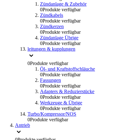
Zündanlage & Zubehör
0
Produkte verfügbar
Zündkabels
0
Produkte verfügbar
Zündkerzen
0
Produkte verfügbar
Zündanlage Übrige
0
Produkte verfügbar
leitungen & kupplungen
0
Produkte verfügbar
Öl- und Kraftstoffschläuche
0
Produkte verfügbar
Fassungen
0
Produkte verfügbar
Adapters & Reduzierstücke
0
Produkte verfügbar
Werkzeuge & Übrige
0
Produkte verfügbar
Turbo/Kompressor/NOS
0
Produkte verfügbar
Antrieb
0
Produkte verfügbar