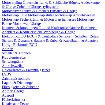
Motor styling
Öldeckeln
Tanks & Schläuche
Bügels, Abdeckungen
& Übrige Zubehör
Übrige stylingsteile
Motorstützen
Stütze & Brackets
Einsätze & Übrige
Motorswap Teile
Motorswap stütze
Motorswap Antriebswellen
Motorswap Fächerkrümmer
Motorswap harnesses
Motorswap
Pakete
Motorswap Übrige
leitungen & kupplungen
Öl- und Kraftstoffschläuche
Fassungen
Adapters & Reduzierstücke
Werkzeuge & Übrige
Elektronik/ECU
ECU's & Controllers
Sensoren | Schalter | Relais
Starters & Dynamo's
Batterie & Zubehör
Kabelbaum & Adapters
Übrige Elektronik/ECU
Antrieb
Schalter & Trennen
Kupplungssätze
Schwungräder
Antriebswellen
Gelenksatzes & Faltenbalgsatzes
LSD's
Zahnrad/Synchro's
Lagern & Dichtungen
Flüssigkeiten & Zubehör
Antrieb Übrige
Auspuff
Fächerkrümmer
Katalysator Ersatz