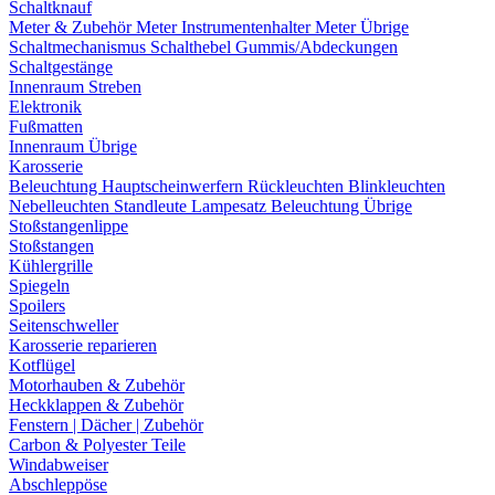
Schaltknauf
Meter & Zubehör
Meter
Instrumentenhalter
Meter Übrige
Schaltmechanismus
Schalthebel
Gummis/Abdeckungen
Schaltgestänge
Innenraum Streben
Elektronik
Fußmatten
Innenraum Übrige
Karosserie
Beleuchtung
Hauptscheinwerfern
Rückleuchten
Blinkleuchten
Nebelleuchten
Standleute
Lampesatz
Beleuchtung Übrige
Stoßstangenlippe
Stoßstangen
Kühlergrille
Spiegeln
Spoilers
Seitenschweller
Karosserie reparieren
Kotflügel
Motorhauben & Zubehör
Heckklappen & Zubehör
Fenstern | Dächer | Zubehör
Carbon & Polyester Teile
Windabweiser
Abschleppöse