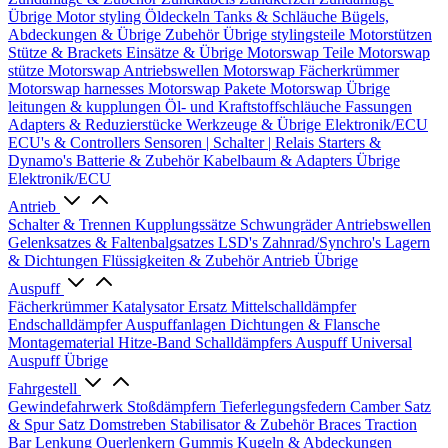
Übrige
Motor styling
Öldeckeln
Tanks & Schläuche
Bügels,
Abdeckungen & Übrige Zubehör
Übrige stylingsteile
Motorstützen
Stütze & Brackets
Einsätze & Übrige
Motorswap Teile
Motorswap
stütze
Motorswap Antriebswellen
Motorswap Fächerkrümmer
Motorswap harnesses
Motorswap Pakete
Motorswap Übrige
leitungen & kupplungen
Öl- und Kraftstoffschläuche
Fassungen
Adapters & Reduzierstücke
Werkzeuge & Übrige
Elektronik/ECU
ECU's & Controllers
Sensoren | Schalter | Relais
Starters &
Dynamo's
Batterie & Zubehör
Kabelbaum & Adapters
Übrige
Elektronik/ECU
Antrieb
Schalter & Trennen
Kupplungssätze
Schwungräder
Antriebswellen
Gelenksatzes & Faltenbalgsatzes
LSD's
Zahnrad/Synchro's
Lagern
& Dichtungen
Flüssigkeiten & Zubehör
Antrieb Übrige
Auspuff
Fächerkrümmer
Katalysator Ersatz
Mittelschalldämpfer
Endschalldämpfer
Auspuffanlagen
Dichtungen & Flansche
Montagematerial
Hitze-Band
Schalldämpfers
Auspuff Universal
Auspuff Übrige
Fahrgestell
Gewindefahrwerk
Stoßdämpfern
Tieferlegungsfedern
Camber Satz
& Spur Satz
Domstreben
Stabilisator & Zubehör
Braces
Traction
Bar
Lenkung
Querlenkern
Gummis
Kugeln & Abdeckungen