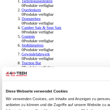
Tieferlegungsfedern
0
Produkte verfügbar
Querlenkern
0
Produkte verfügbar
Domstreben
0
Produkte verfügbar
Camber Satz & Spur Satz
0
Produkte verfügbar
Gummis
0
Produkte verfügbar
Stoßdämpfern
0
Produkte verfügbar
Gewindefahrwerk
0
Produkte verfügbar
Traction Bar
0
Produkte verfügbar
Stabilisator & Zubehör
0
Produkte verfügbar
Kugeln & Abdeckungen
0
Produkte verfügbar
Radlagern & Naben
Diese Webseite verwendet Cookies
0
Produkte verfügbar
Räder und Zubehör
Wir verwenden Cookies, um Inhalte und Anzeigen zu personal
anbieten zu können und die Zugriffe auf unsere Website zu 
0
Produkte verfügbar