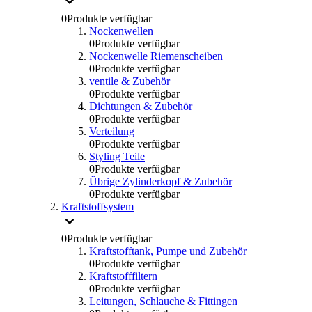
0
Produkte verfügbar
Nockenwellen
0
Produkte verfügbar
Nockenwelle Riemenscheiben
0
Produkte verfügbar
ventile & Zubehör
0
Produkte verfügbar
Dichtungen & Zubehör
0
Produkte verfügbar
Verteilung
0
Produkte verfügbar
Styling Teile
0
Produkte verfügbar
Übrige Zylinderkopf & Zubehör
0
Produkte verfügbar
Kraftstoffsystem
0
Produkte verfügbar
Kraftstofftank, Pumpe und Zubehör
0
Produkte verfügbar
Kraftstofffiltern
0
Produkte verfügbar
Leitungen, Schlauche & Fittingen