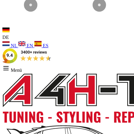
DE
NL
EN
ES
Menü