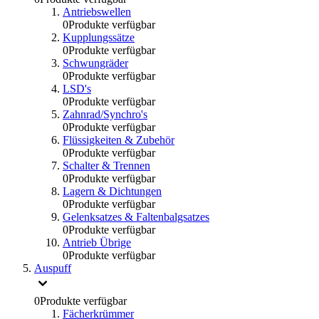
Antriebswellen
0
Produkte verfügbar
Kupplungssätze
0
Produkte verfügbar
Schwungräder
0
Produkte verfügbar
LSD's
0
Produkte verfügbar
Zahnrad/Synchro's
0
Produkte verfügbar
Flüssigkeiten & Zubehör
0
Produkte verfügbar
Schalter & Trennen
0
Produkte verfügbar
Lagern & Dichtungen
0
Produkte verfügbar
Gelenksatzes & Faltenbalgsatzes
0
Produkte verfügbar
Antrieb Übrige
0
Produkte verfügbar
Auspuff
0
Produkte verfügbar
Fächerkrümmer