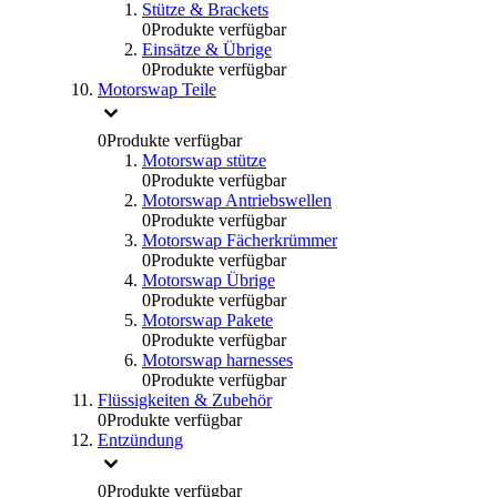
Stütze & Brackets
0
Produkte verfügbar
Einsätze & Übrige
0
Produkte verfügbar
Motorswap Teile
0
Produkte verfügbar
Motorswap stütze
0
Produkte verfügbar
Motorswap Antriebswellen
0
Produkte verfügbar
Motorswap Fächerkrümmer
0
Produkte verfügbar
Motorswap Übrige
0
Produkte verfügbar
Motorswap Pakete
0
Produkte verfügbar
Motorswap harnesses
0
Produkte verfügbar
Flüssigkeiten & Zubehör
0
Produkte verfügbar
Entzündung
0
Produkte verfügbar