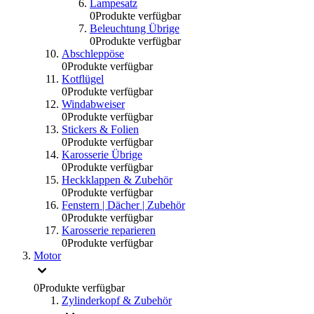
Lampesatz
0
Produkte verfügbar
Beleuchtung Übrige
0
Produkte verfügbar
Abschleppöse
0
Produkte verfügbar
Kotflügel
0
Produkte verfügbar
Windabweiser
0
Produkte verfügbar
Stickers & Folien
0
Produkte verfügbar
Karosserie Übrige
0
Produkte verfügbar
Heckklappen & Zubehör
0
Produkte verfügbar
Fenstern | Dächer | Zubehör
0
Produkte verfügbar
Karosserie reparieren
0
Produkte verfügbar
Motor
0
Produkte verfügbar
Zylinderkopf & Zubehör