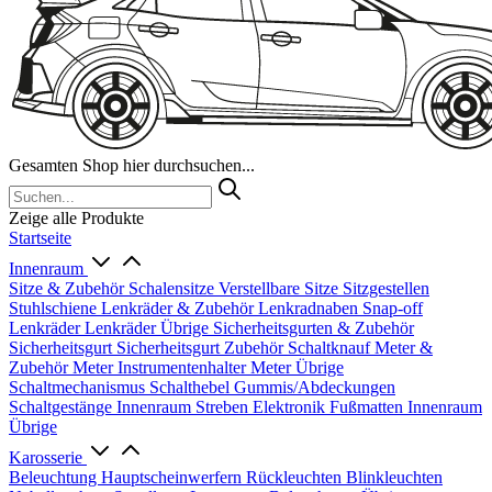
Gesamten Shop hier durchsuchen...
Zeige alle Produkte
Startseite
Innenraum
Sitze & Zubehör
Schalensitze
Verstellbare Sitze
Sitzgestellen
Stuhlschiene
Lenkräder & Zubehör
Lenkradnaben
Snap-off
Lenkräder
Lenkräder Übrige
Sicherheitsgurten & Zubehör
Sicherheitsgurt
Sicherheitsgurt Zubehör
Schaltknauf
Meter &
Zubehör
Meter
Instrumentenhalter
Meter Übrige
Schaltmechanismus
Schalthebel
Gummis/Abdeckungen
Schaltgestänge
Innenraum Streben
Elektronik
Fußmatten
Innenraum
Übrige
Karosserie
Beleuchtung
Hauptscheinwerfern
Rückleuchten
Blinkleuchten