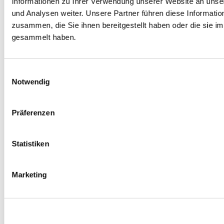
Informationen zu Ihrer Verwendung unserer Website an unse
Spurverbreiterungen
und Analysen weiter. Unsere Partner führen diese Informati
0
Produkte verfügbar
zusammen, die Sie ihnen bereitgestellt haben oder die sie 
Radmuttern
0
Produkte verfügbar
gesammelt haben.
Gewindestangen
0
Produkte verfügbar
Velgen Übrige
0
Produkte verfügbar
Einwilligungsauswahl
Felgen | Räder
Notwendig
0
Produkte verfügbar
Reifen
0
Produkte verfügbar
Präferenzen
Bremsen
0
Produkte verfügbar
Statistiken
Bremsscheiben
0
Produkte verfügbar
Bremsbeläge
Marketing
0
Produkte verfügbar
Bremssätteln
0
Produkte verfügbar
Stahl geflochten Bremsschlauch
0
Produkte verfügbar
Big Brake Satz