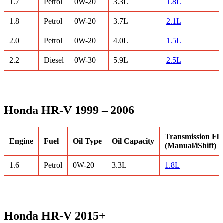
1.7
Petrol
0W-20
3.3L
1.8L
1.8
Petrol
0W-20
3.7L
2.1L
2.0
Petrol
0W-20
4.0L
1.5L
2.2
Diesel
0W-30
5.9L
2.5L
Honda HR-V 1999 – 2006
Transmission Flu
Engine
Fuel
Oil Type
Oil Capacity
(Manual/iShift)
1.6
Petrol
0W-20
3.3L
1.8L
Honda HR-V 2015+