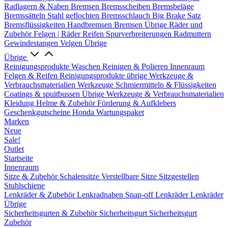
Radlagern & Naben
Bremsen
Bremsscheiben
Bremsbeläge
Bremssätteln
Stahl geflochten Bremsschlauch
Big Brake Satz
Bremsflüssigkeiten
Handbremsen
Bremsen Übrige
Räder und
Zubehör
Felgen | Räder
Reifen
Spurverbreiterungen
Radmuttern
Gewindestangen
Velgen Übrige
Übrige
Reinigungsprodukte
Waschen
Reinigen & Polieren
Innenraum
Felgen & Reifen
Reinigungsprodukte übrige
Werkzeuge &
Verbrauchsmaterialien
Werkzeuge
Schmiermitteln & Flüssigkeiten
Coatings & spuitbussen
Übrige Werkzeuge & Verbrauchsmaterialien
Kleidung
Helme & Zubehör
Förderung & Aufklebers
Geschenkgutscheine
Honda Wartungspaket
Marken
Neue
Sale!
Outlet
Startseite
Innenraum
Sitze & Zubehör
Schalensitze
Verstellbare Sitze
Sitzgestellen
Stuhlschiene
Lenkräder & Zubehör
Lenkradnaben
Snap-off
Lenkräder
Lenkräder
Übrige
Sicherheitsgurten & Zubehör
Sicherheitsgurt
Sicherheitsgurt
Zubehör