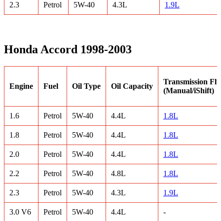
2.3
Petrol
5W-40
4.3L
1.9L
Honda Accord 1998-2003
Transmission Flu
Engine
Fuel
Oil Type
Oil Capacity
(Manual/iShift)
1.6
Petrol
5W-40
4.4L
1.8L
1.8
Petrol
5W-40
4.4L
1.8L
2.0
Petrol
5W-40
4.4L
1.8L
2.2
Petrol
5W-40
4.8L
1.8L
2.3
Petrol
5W-40
4.3L
1.9L
3.0 V6
Petrol
5W-40
4.4L
-