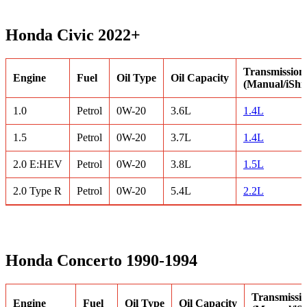
Honda Civic 2022+
Transmission
Engine
Fuel
Oil Type
Oil Capacity
(Manual/iShif
1.0
Petrol
0W-20
3.6L
1.4L
1.5
Petrol
0W-20
3.7L
1.4L
2.0 E:HEV
Petrol
0W-20
3.8L
1.5L
2.0 Type R
Petrol
0W-20
5.4L
2.2L
Honda Concerto 1990-1994
Transmissio
Engine
Fuel
Oil Type
Oil Capacity