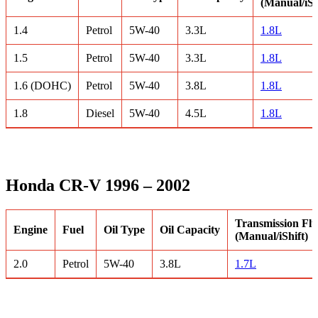
(Manual/iSh
1.4
Petrol
5W-40
3.3L
1.8L
1.5
Petrol
5W-40
3.3L
1.8L
1.6 (DOHC)
Petrol
5W-40
3.8L
1.8L
1.8
Diesel
5W-40
4.5L
1.8L
Honda CR-V 1996 – 2002
Transmission Flu
Engine
Fuel
Oil Type
Oil Capacity
(Manual/iShift)
2.0
Petrol
5W-40
3.8L
1.7L