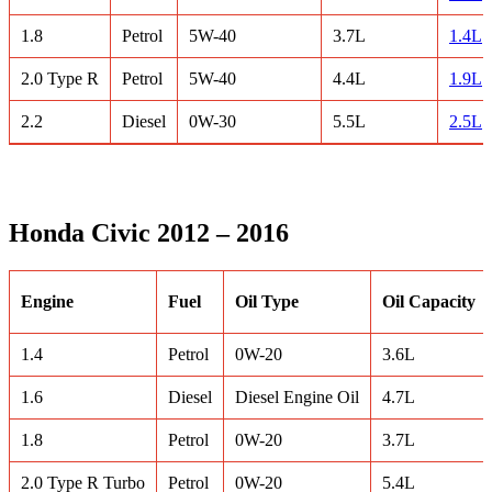
1.8
Petrol
5W-40
3.7L
1.4L
2.0 Type R
Petrol
5W-40
4.4L
1.9L
2.2
Diesel
0W-30
5.5L
2.5L
Honda Civic 2012 – 2016
Engine
Fuel
Oil Type
Oil Capacity
1.4
Petrol
0W-20
3.6L
1.6
Diesel
Diesel Engine Oil
4.7L
1.8
Petrol
0W-20
3.7L
2.0 Type R Turbo
Petrol
0W-20
5.4L