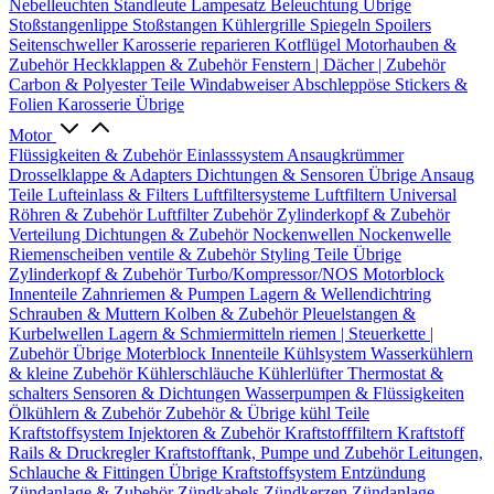
Nebelleuchten
Standleute
Lampesatz
Beleuchtung Übrige
Stoßstangenlippe
Stoßstangen
Kühlergrille
Spiegeln
Spoilers
Seitenschweller
Karosserie reparieren
Kotflügel
Motorhauben &
Zubehör
Heckklappen & Zubehör
Fenstern | Dächer | Zubehör
Carbon & Polyester Teile
Windabweiser
Abschleppöse
Stickers &
Folien
Karosserie Übrige
Motor
Flüssigkeiten & Zubehör
Einlasssystem
Ansaugkrümmer
Drosselklappe & Adapters
Dichtungen & Sensoren
Übrige Ansaug
Teile
Lufteinlass & Filters
Luftfiltersysteme
Luftfiltern
Universal
Röhren & Zubehör
Luftfilter Zubehör
Zylinderkopf & Zubehör
Verteilung
Dichtungen & Zubehör
Nockenwellen
Nockenwelle
Riemenscheiben
ventile & Zubehör
Styling Teile
Übrige
Zylinderkopf & Zubehör
Turbo/Kompressor/NOS
Motorblock
Innenteile
Zahnriemen & Pumpen
Lagern & Wellendichtring
Schrauben & Muttern
Kolben & Zubehör
Pleuelstangen &
Kurbelwellen
Lagern & Schmiermitteln
riemen | Steuerkette |
Zubehör
Übrige Moterblock Innenteile
Kühlsystem
Wasserkühlern
& kleine Zubehör
Kühlerschläuche
Kühlerlüfter
Thermostat &
schalters
Sensoren & Dichtungen
Wasserpumpen & Flüssigkeiten
Ölkühlern & Zubehör
Zubehör & Übrige kühl Teile
Kraftstoffsystem
Injektoren & Zubehör
Kraftstofffiltern
Kraftstoff
Rails & Druckregler
Kraftstofftank, Pumpe und Zubehör
Leitungen,
Schlauche & Fittingen
Übrige Kraftstoffsystem
Entzündung
Zündanlage & Zubehör
Zündkabels
Zündkerzen
Zündanlage