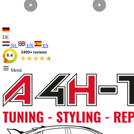
DE
NL
EN
ES
Menü