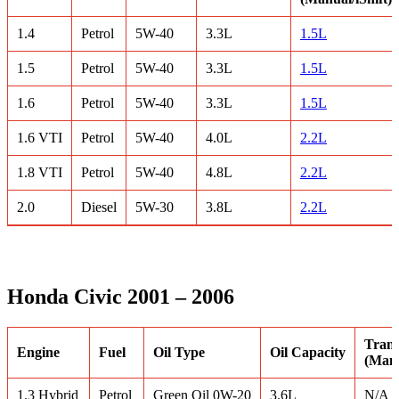
1.4
Petrol
5W-40
3.3L
1.5L
1.5
Petrol
5W-40
3.3L
1.5L
1.6
Petrol
5W-40
3.3L
1.5L
1.6 VTI
Petrol
5W-40
4.0L
2.2L
1.8 VTI
Petrol
5W-40
4.8L
2.2L
2.0
Diesel
5W-30
3.8L
2.2L
Honda Civic 2001 – 2006
Trans
Engine
Fuel
Oil Type
Oil Capacity
(Manu
1.3 Hybrid
Petrol
Green Oil 0W-20
3.6L
N/A