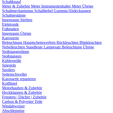
Schaltknauf
Meter & Zubehör
Meter
Instrumentenhalter
Meter Übrige
Schaltmechanismus
Schalthebel
Gummis/Abdeckungen
Schaltgestänge
Innenraum Streben
Elektronik
Fußmatten
Innenraum Übrige
Karosserie
Beleuchtung
Hauptscheinwerfern
Rückleuchten
Blinkleuchten
Nebelleuchten
Standleute
Lampesatz
Beleuchtung Übrige
Stoßstangenlippe
Stoßstangen
Kühlergrille
Spiegeln
Spoilers
Seitenschweller
Karosserie reparieren
Kotflügel
Motorhauben & Zubehör
Heckklappen & Zubehör
Fenstern | Dächer | Zubehör
Carbon & Polyester Teile
Windabweiser
Abschleppöse