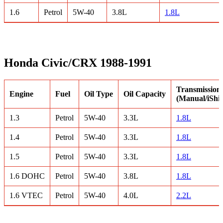
1.6
Petrol
5W-40
3.8L
1.8L
Honda Civic/CRX 1988-1991
Transmission 
Engine
Fuel
Oil Type
Oil Capacity
(Manual/iShif
1.3
Petrol
5W-40
3.3L
1.8L
1.4
Petrol
5W-40
3.3L
1.8L
1.5
Petrol
5W-40
3.3L
1.8L
1.6 DOHC
Petrol
5W-40
3.8L
1.8L
1.6 VTEC
Petrol
5W-40
4.0L
2.2L