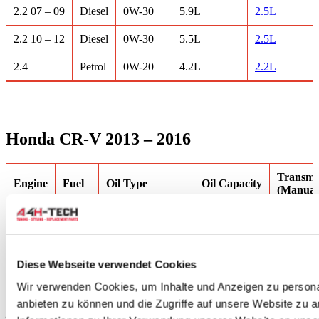
2.2 07 – 09
Diesel
0W-30
5.9L
2.5L
2.2 10 – 12
Diesel
0W-30
5.5L
2.5L
2.4
Petrol
0W-20
4.2L
2.2L
Honda CR-V 2013 – 2016
Transmis
Engine
Fuel
Oil Type
Oil Capacity
(Manual/
1.6
Diesel
Diesel Engine Oil
4.7L
1.9L
2.0
Petrol
0W-20
3.7L
2.5L
Diese Webseite verwendet Cookies
2.2
Diesel
0W-30
5.5L
2.5L
Wir verwenden Cookies, um Inhalte und Anzeigen zu personal
anbieten zu können und die Zugriffe auf unsere Website zu 
2017+ modellen uitzoeken