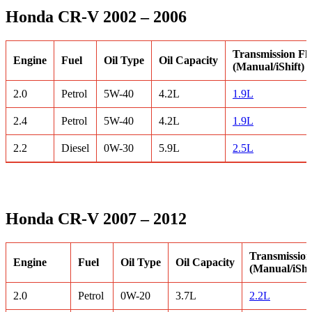
Honda CR-V 2002 – 2006
Transmission Fl
Engine
Fuel
Oil Type
Oil Capacity
(Manual/iShift)
2.0
Petrol
5W-40
4.2L
1.9L
2.4
Petrol
5W-40
4.2L
1.9L
2.2
Diesel
0W-30
5.9L
2.5L
Honda CR-V 2007 – 2012
Transmission
Engine
Fuel
Oil Type
Oil Capacity
(Manual/iShif
2.0
Petrol
0W-20
3.7L
2.2L