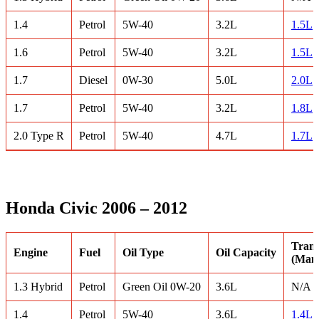
1.4
Petrol
5W-40
3.2L
1.5L
1.6
Petrol
5W-40
3.2L
1.5L
1.7
Diesel
0W-30
5.0L
2.0L
1.7
Petrol
5W-40
3.2L
1.8L
2.0 Type R
Petrol
5W-40
4.7L
1.7L
Honda Civic 2006 – 2012
Trans
Engine
Fuel
Oil Type
Oil Capacity
(Manu
1.3 Hybrid
Petrol
Green Oil 0W-20
3.6L
N/A
1.4
Petrol
5W-40
3.6L
1.4L