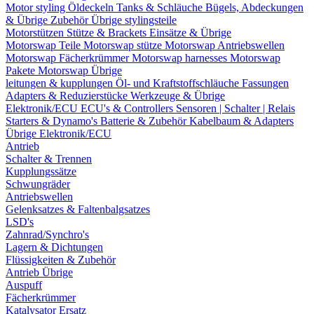
Motor styling
Öldeckeln
Tanks & Schläuche
Bügels, Abdeckungen
& Übrige Zubehör
Übrige stylingsteile
Motorstützen
Stütze & Brackets
Einsätze & Übrige
Motorswap Teile
Motorswap stütze
Motorswap Antriebswellen
Motorswap Fächerkrümmer
Motorswap harnesses
Motorswap
Pakete
Motorswap Übrige
leitungen & kupplungen
Öl- und Kraftstoffschläuche
Fassungen
Adapters & Reduzierstücke
Werkzeuge & Übrige
Elektronik/ECU
ECU's & Controllers
Sensoren | Schalter | Relais
Starters & Dynamo's
Batterie & Zubehör
Kabelbaum & Adapters
Übrige Elektronik/ECU
Antrieb
Schalter & Trennen
Kupplungssätze
Schwungräder
Antriebswellen
Gelenksatzes & Faltenbalgsatzes
LSD's
Zahnrad/Synchro's
Lagern & Dichtungen
Flüssigkeiten & Zubehör
Antrieb Übrige
Auspuff
Fächerkrümmer
Katalysator Ersatz