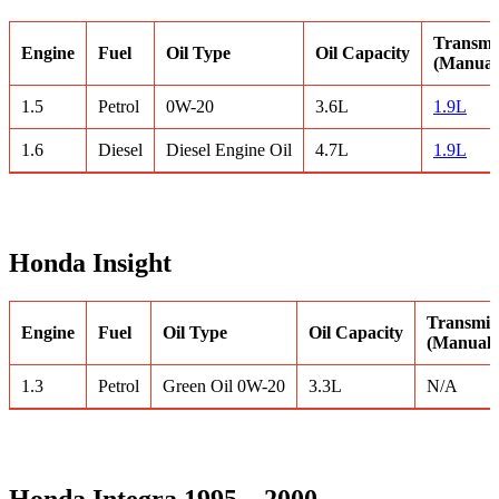
Transmis
Engine
Fuel
Oil Type
Oil Capacity
(Manual/
1.5
Petrol
0W-20
3.6L
1.9L
1.6
Diesel
Diesel Engine Oil
4.7L
1.9L
Honda Insight
Transmiss
Engine
Fuel
Oil Type
Oil Capacity
(Manual/i
1.3
Petrol
Green Oil 0W-20
3.3L
N/A
Honda Integra 1995 – 2000