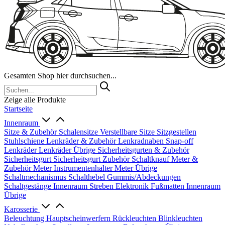
Gesamten Shop hier durchsuchen...
Zeige alle Produkte
Startseite
Innenraum
Sitze & Zubehör
Schalensitze
Verstellbare Sitze
Sitzgestellen
Stuhlschiene
Lenkräder & Zubehör
Lenkradnaben
Snap-off
Lenkräder
Lenkräder Übrige
Sicherheitsgurten & Zubehör
Sicherheitsgurt
Sicherheitsgurt Zubehör
Schaltknauf
Meter &
Zubehör
Meter
Instrumentenhalter
Meter Übrige
Schaltmechanismus
Schalthebel
Gummis/Abdeckungen
Schaltgestänge
Innenraum Streben
Elektronik
Fußmatten
Innenraum
Übrige
Karosserie
Beleuchtung
Hauptscheinwerfern
Rückleuchten
Blinkleuchten