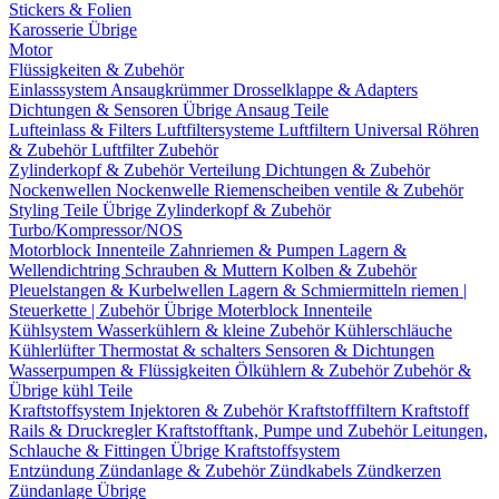
Stickers & Folien
Karosserie Übrige
Motor
Flüssigkeiten & Zubehör
Einlasssystem
Ansaugkrümmer
Drosselklappe & Adapters
Dichtungen & Sensoren
Übrige Ansaug Teile
Lufteinlass & Filters
Luftfiltersysteme
Luftfiltern
Universal Röhren
& Zubehör
Luftfilter Zubehör
Zylinderkopf & Zubehör
Verteilung
Dichtungen & Zubehör
Nockenwellen
Nockenwelle Riemenscheiben
ventile & Zubehör
Styling Teile
Übrige Zylinderkopf & Zubehör
Turbo/Kompressor/NOS
Motorblock Innenteile
Zahnriemen & Pumpen
Lagern &
Wellendichtring
Schrauben & Muttern
Kolben & Zubehör
Pleuelstangen & Kurbelwellen
Lagern & Schmiermitteln
riemen |
Steuerkette | Zubehör
Übrige Moterblock Innenteile
Kühlsystem
Wasserkühlern & kleine Zubehör
Kühlerschläuche
Kühlerlüfter
Thermostat & schalters
Sensoren & Dichtungen
Wasserpumpen & Flüssigkeiten
Ölkühlern & Zubehör
Zubehör &
Übrige kühl Teile
Kraftstoffsystem
Injektoren & Zubehör
Kraftstofffiltern
Kraftstoff
Rails & Druckregler
Kraftstofftank, Pumpe und Zubehör
Leitungen,
Schlauche & Fittingen
Übrige Kraftstoffsystem
Entzündung
Zündanlage & Zubehör
Zündkabels
Zündkerzen
Zündanlage Übrige