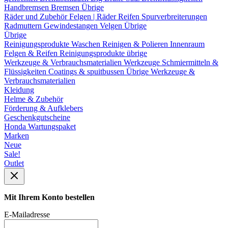
Handbremsen
Bremsen Übrige
Räder und Zubehör
Felgen | Räder
Reifen
Spurverbreiterungen
Radmuttern
Gewindestangen
Velgen Übrige
Übrige
Reinigungsprodukte
Waschen
Reinigen & Polieren
Innenraum
Felgen & Reifen
Reinigungsprodukte übrige
Werkzeuge & Verbrauchsmaterialien
Werkzeuge
Schmiermitteln &
Flüssigkeiten
Coatings & spuitbussen
Übrige Werkzeuge &
Verbrauchsmaterialien
Kleidung
Helme & Zubehör
Förderung & Aufklebers
Geschenkgutscheine
Honda Wartungspaket
Marken
Neue
Sale!
Outlet
Mit Ihrem Konto bestellen
E-Mailadresse