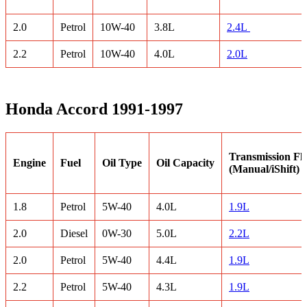
2.0
Petrol
10W-40
3.8L
2.4L
2.2
Petrol
10W-40
4.0L
2.0L
Honda Accord 1991-1997
Transmission Fl
Engine
Fuel
Oil Type
Oil Capacity
(Manual/iShift)
1.8
Petrol
5W-40
4.0L
1.9L
2.0
Diesel
0W-30
5.0L
2.2L
2.0
Petrol
5W-40
4.4L
1.9L
2.2
Petrol
5W-40
4.3L
1.9L