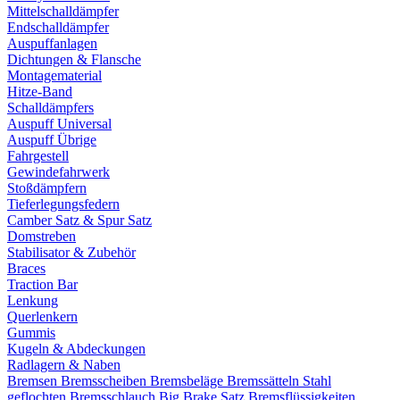
Mittelschalldämpfer
Endschalldämpfer
Auspuffanlagen
Dichtungen & Flansche
Montagematerial
Hitze-Band
Schalldämpfers
Auspuff Universal
Auspuff Übrige
Fahrgestell
Gewindefahrwerk
Stoßdämpfern
Tieferlegungsfedern
Camber Satz & Spur Satz
Domstreben
Stabilisator & Zubehör
Braces
Traction Bar
Lenkung
Querlenkern
Gummis
Kugeln & Abdeckungen
Radlagern & Naben
Bremsen
Bremsscheiben
Bremsbeläge
Bremssätteln
Stahl
geflochten Bremsschlauch
Big Brake Satz
Bremsflüssigkeiten