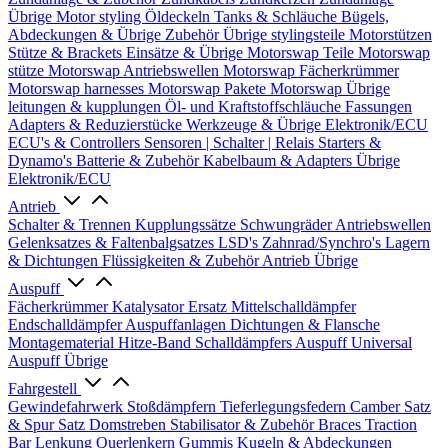
Übrige
Motor styling
Öldeckeln
Tanks & Schläuche
Bügels,
Abdeckungen & Übrige Zubehör
Übrige stylingsteile
Motorstützen
Stütze & Brackets
Einsätze & Übrige
Motorswap Teile
Motorswap
stütze
Motorswap Antriebswellen
Motorswap Fächerkrümmer
Motorswap harnesses
Motorswap Pakete
Motorswap Übrige
leitungen & kupplungen
Öl- und Kraftstoffschläuche
Fassungen
Adapters & Reduzierstücke
Werkzeuge & Übrige
Elektronik/ECU
ECU's & Controllers
Sensoren | Schalter | Relais
Starters &
Dynamo's
Batterie & Zubehör
Kabelbaum & Adapters
Übrige
Elektronik/ECU
Antrieb
Schalter & Trennen
Kupplungssätze
Schwungräder
Antriebswellen
Gelenksatzes & Faltenbalgsatzes
LSD's
Zahnrad/Synchro's
Lagern
& Dichtungen
Flüssigkeiten & Zubehör
Antrieb Übrige
Auspuff
Fächerkrümmer
Katalysator Ersatz
Mittelschalldämpfer
Endschalldämpfer
Auspuffanlagen
Dichtungen & Flansche
Montagematerial
Hitze-Band
Schalldämpfers
Auspuff Universal
Auspuff Übrige
Fahrgestell
Gewindefahrwerk
Stoßdämpfern
Tieferlegungsfedern
Camber Satz
& Spur Satz
Domstreben
Stabilisator & Zubehör
Braces
Traction
Bar
Lenkung
Querlenkern
Gummis
Kugeln & Abdeckungen