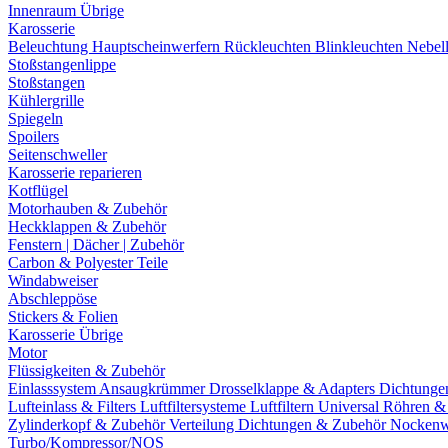
Innenraum Übrige
Karosserie
Beleuchtung
Hauptscheinwerfern
Rückleuchten
Blinkleuchten
Nebel
Stoßstangenlippe
Stoßstangen
Kühlergrille
Spiegeln
Spoilers
Seitenschweller
Karosserie reparieren
Kotflügel
Motorhauben & Zubehör
Heckklappen & Zubehör
Fenstern | Dächer | Zubehör
Carbon & Polyester Teile
Windabweiser
Abschleppöse
Stickers & Folien
Karosserie Übrige
Motor
Flüssigkeiten & Zubehör
Einlasssystem
Ansaugkrümmer
Drosselklappe & Adapters
Dichtunge
Lufteinlass & Filters
Luftfiltersysteme
Luftfiltern
Universal Röhren 
Zylinderkopf & Zubehör
Verteilung
Dichtungen & Zubehör
Nockenw
Turbo/Kompressor/NOS