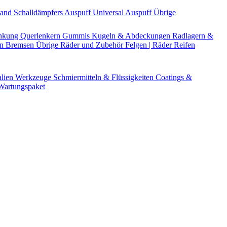
Band
Schalldämpfers
Auspuff Universal
Auspuff Übrige
nkung
Querlenkern
Gummis
Kugeln & Abdeckungen
Radlagern &
en
Bremsen Übrige
Räder und Zubehör
Felgen | Räder
Reifen
alien
Werkzeuge
Schmiermitteln & Flüssigkeiten
Coatings &
artungspaket