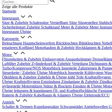
Zeige alle Produkte
Startseite
Innenraum
Sitze & Zubehör
Schalensitze
Verstellbare Sitze
Sitzgestellen
Stuhlsc
Sicherheitsgurt Zubehör
Schaltknauf
Meter & Zubehör
Meter
Instrum
Innenraum Übrige
Karosserie
Beleuchtung
Hauptscheinwerfern
Rückleuchten
Blinkleuchten
Nebel
reparieren
Kotflügel
Motorhauben & Zubehör
Heckklappen & Zube
Motor
Flüssigkeiten & Zubehör
Einlasssystem
Ansaugkrümmer
Drosselklap
Luftfilter Zubehör
Zylinderkopf & Zubehör
Verteilung
Dichtungen &
Turbo/Kompressor/NOS
Motorblock Innenteile
Zahnriemen & Pump
Steuerkette | Zubehör
Übrige Moterblock Innenteile
Kühlsystem
Wass
Ölkühlern & Zubehör
Zubehör & Übrige kühl Teile
Kraftstoffsystem
Übrige Kraftstoffsystem
Entzündung
Zündanlage & Zubehör
Zündka
stylingsteile
Motorstützen
Stütze & Brackets
Einsätze & Übrige
Moto
Übrige
leitungen & kupplungen
Öl- und Kraftstoffschläuche
Fassung
Batterie & Zubehör
Kabelbaum & Adapters
Übrige Elektronik/ECU
Antrieb
Schalter & Trennen
Kupplungssätze
Schwungräder
Antriebswellen
G