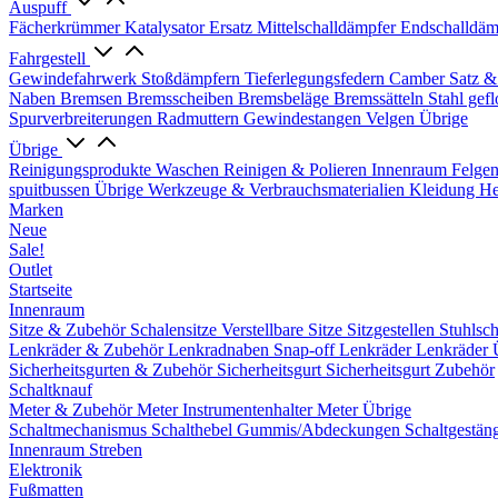
Auspuff
Fächerkrümmer
Katalysator Ersatz
Mittelschalldämpfer
Endschalldäm
Fahrgestell
Gewindefahrwerk
Stoßdämpfern
Tieferlegungsfedern
Camber Satz &
Naben
Bremsen
Bremsscheiben
Bremsbeläge
Bremssätteln
Stahl gef
Spurverbreiterungen
Radmuttern
Gewindestangen
Velgen Übrige
Übrige
Reinigungsprodukte
Waschen
Reinigen & Polieren
Innenraum
Felge
spuitbussen
Übrige Werkzeuge & Verbrauchsmaterialien
Kleidung
He
Marken
Neue
Sale!
Outlet
Startseite
Innenraum
Sitze & Zubehör
Schalensitze
Verstellbare Sitze
Sitzgestellen
Stuhlsc
Lenkräder & Zubehör
Lenkradnaben
Snap-off
Lenkräder
Lenkräder 
Sicherheitsgurten & Zubehör
Sicherheitsgurt
Sicherheitsgurt Zubehör
Schaltknauf
Meter & Zubehör
Meter
Instrumentenhalter
Meter Übrige
Schaltmechanismus
Schalthebel
Gummis/Abdeckungen
Schaltgestän
Innenraum Streben
Elektronik
Fußmatten