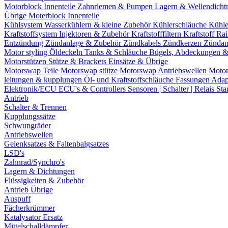
Motorblock Innenteile
Zahnriemen & Pumpen
Lagern & Wellendicht
Übrige Moterblock Innenteile
Kühlsystem
Wasserkühlern & kleine Zubehör
Kühlerschläuche
Kühle
Kraftstoffsystem
Injektoren & Zubehör
Kraftstofffiltern
Kraftstoff Ra
Entzündung
Zündanlage & Zubehör
Zündkabels
Zündkerzen
Zündan
Motor styling
Öldeckeln
Tanks & Schläuche
Bügels, Abdeckungen 
Motorstützen
Stütze & Brackets
Einsätze & Übrige
Motorswap Teile
Motorswap stütze
Motorswap Antriebswellen
Moto
leitungen & kupplungen
Öl- und Kraftstoffschläuche
Fassungen
Adap
Elektronik/ECU
ECU's & Controllers
Sensoren | Schalter | Relais
Sta
Antrieb
Schalter & Trennen
Kupplungssätze
Schwungräder
Antriebswellen
Gelenksatzes & Faltenbalgsatzes
LSD's
Zahnrad/Synchro's
Lagern & Dichtungen
Flüssigkeiten & Zubehör
Antrieb Übrige
Auspuff
Fächerkrümmer
Katalysator Ersatz
Mittelschalldämpfer