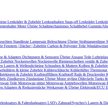
hiene
Lenkräder & Zubehör
Lenkradnaben
Snap-off
Lenkräder
Lenkrä
entenhalter
Meter Übrige
Schaltmechanismus
Schalthebel
Gummis/Ab
leuchten
Standleute
Lampesatz
Beleuchtung Übrige
Stoßstangenlippe
S
hör
Fenstern | Dächer | Zubehör
Carbon & Polyester Teile
Windabweise
pe & Adapters
Dichtungen & Sensoren
Übrige Ansaug Teile
Lufteinlas
 Zubehör
Nockenwellen
Nockenwelle Riemenscheiben
ventile & Zub
en
Lagern & Wellendichtring
Schrauben & Muttern
Kolben & Zubehö
erkühlern & kleine Zubehör
Kühlerschläuche
Kühlerlüfter
Thermostat 
Injektoren & Zubehör
Kraftstofffiltern
Kraftstoff Rails & Druckregler
K
bels
Zündkerzen
Zündanlage Übrige
Motor styling
Öldeckeln
Tanks &
rswap Teile
Motorswap stütze
Motorswap Antriebswellen
Motorswap 
en
Adapters & Reduzierstücke
Werkzeuge & Übrige
Elektronik/ECU
E
elenksatzes & Faltenbalgsatzes
LSD's
Zahnrad/Synchro's
Lagern & Di