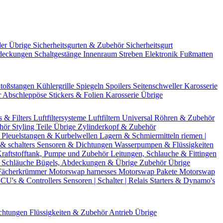
der Übrige
Sicherheitsgurten & Zubehör
Sicherheitsgurt
deckungen
Schaltgestänge
Innenraum Streben
Elektronik
Fußmatten
toßstangen
Kühlergrille
Spiegeln
Spoilers
Seitenschweller
Karosserie
r
Abschleppöse
Stickers & Folien
Karosserie Übrige
s & Filters
Luftfiltersysteme
Luftfiltern
Universal Röhren & Zubehör
ehör
Styling Teile
Übrige Zylinderkopf & Zubehör
r
Pleuelstangen & Kurbelwellen
Lagern & Schmiermitteln
riemen |
& schalters
Sensoren & Dichtungen
Wasserpumpen & Flüssigkeiten
raftstofftank, Pumpe und Zubehör
Leitungen, Schlauche & Fittingen
 Schläuche
Bügels, Abdeckungen & Übrige Zubehör
Übrige
Fächerkrümmer
Motorswap harnesses
Motorswap Pakete
Motorswap
CU's & Controllers
Sensoren | Schalter | Relais
Starters & Dynamo's
chtungen
Flüssigkeiten & Zubehör
Antrieb Übrige