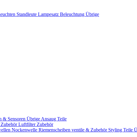
leuchten
Standleute
Lampesatz
Beleuchtung Übrige
n & Sensoren
Übrige Ansaug Teile
& Zubehör
Luftfilter Zubehör
ellen
Nockenwelle Riemenscheiben
ventile & Zubehör
Styling Teile
Ü