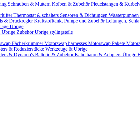
ring
Schrauben & Muttern
Kolben & Zubehör
Pleuelstangen & Kurbel
rlüfter
Thermostat & schalters
Sensoren & Dichtungen
Wasserpumpen 
ils & Druckregler
Kraftstofftank, Pumpe und Zubehör
Leitungen, Schla
lage Übrige
& Übrige Zubehör
Übrige stylingsteile
rswap Fächerkrümmer
Motorswap harnesses
Motorswap Pakete
Motor
ters & Reduzierstücke
Werkzeuge & Übrige
rters & Dynamo's
Batterie & Zubehör
Kabelbaum & Adapters
Übrige 