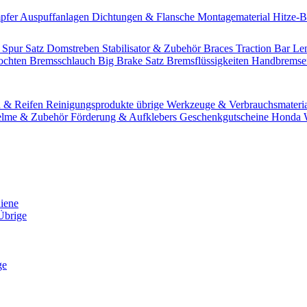
pfer
Auspuffanlagen
Dichtungen & Flansche
Montagematerial
Hitze-
 Spur Satz
Domstreben
Stabilisator & Zubehör
Braces
Traction Bar
Le
lochten Bremsschlauch
Big Brake Satz
Bremsflüssigkeiten
Handbrems
n & Reifen
Reinigungsprodukte übrige
Werkzeuge & Verbrauchsmateri
lme & Zubehör
Förderung & Aufklebers
Geschenkgutscheine
Honda W
hiene
Übrige
ge