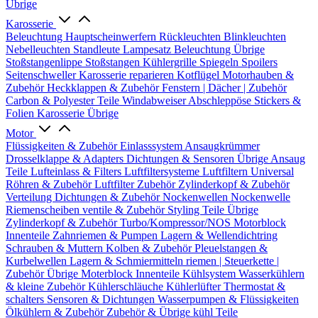
Übrige
Karosserie
Beleuchtung
Hauptscheinwerfern
Rückleuchten
Blinkleuchten
Nebelleuchten
Standleute
Lampesatz
Beleuchtung Übrige
Stoßstangenlippe
Stoßstangen
Kühlergrille
Spiegeln
Spoilers
Seitenschweller
Karosserie reparieren
Kotflügel
Motorhauben &
Zubehör
Heckklappen & Zubehör
Fenstern | Dächer | Zubehör
Carbon & Polyester Teile
Windabweiser
Abschleppöse
Stickers &
Folien
Karosserie Übrige
Motor
Flüssigkeiten & Zubehör
Einlasssystem
Ansaugkrümmer
Drosselklappe & Adapters
Dichtungen & Sensoren
Übrige Ansaug
Teile
Lufteinlass & Filters
Luftfiltersysteme
Luftfiltern
Universal
Röhren & Zubehör
Luftfilter Zubehör
Zylinderkopf & Zubehör
Verteilung
Dichtungen & Zubehör
Nockenwellen
Nockenwelle
Riemenscheiben
ventile & Zubehör
Styling Teile
Übrige
Zylinderkopf & Zubehör
Turbo/Kompressor/NOS
Motorblock
Innenteile
Zahnriemen & Pumpen
Lagern & Wellendichtring
Schrauben & Muttern
Kolben & Zubehör
Pleuelstangen &
Kurbelwellen
Lagern & Schmiermitteln
riemen | Steuerkette |
Zubehör
Übrige Moterblock Innenteile
Kühlsystem
Wasserkühlern
& kleine Zubehör
Kühlerschläuche
Kühlerlüfter
Thermostat &
schalters
Sensoren & Dichtungen
Wasserpumpen & Flüssigkeiten
Ölkühlern & Zubehör
Zubehör & Übrige kühl Teile