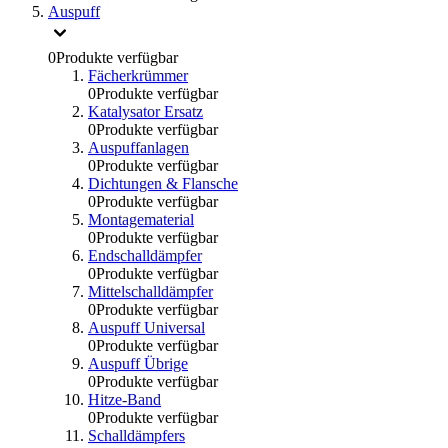
Auspuff
0
Produkte verfügbar
Fächerkrümmer
0
Produkte verfügbar
Katalysator Ersatz
0
Produkte verfügbar
Auspuffanlagen
0
Produkte verfügbar
Dichtungen & Flansche
0
Produkte verfügbar
Montagematerial
0
Produkte verfügbar
Endschalldämpfer
0
Produkte verfügbar
Mittelschalldämpfer
0
Produkte verfügbar
Auspuff Universal
0
Produkte verfügbar
Auspuff Übrige
0
Produkte verfügbar
Hitze-Band
0
Produkte verfügbar
Schalldämpfers