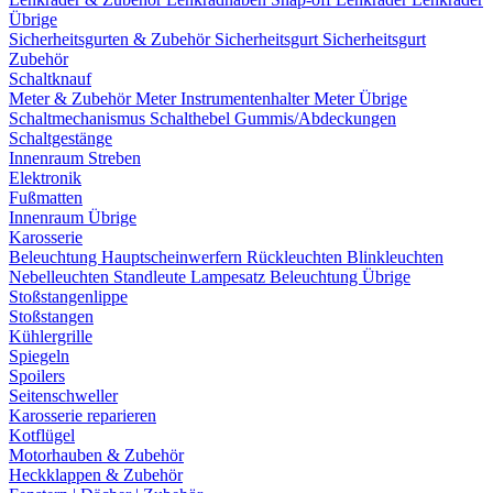
Übrige
Sicherheitsgurten & Zubehör
Sicherheitsgurt
Sicherheitsgurt
Zubehör
Schaltknauf
Meter & Zubehör
Meter
Instrumentenhalter
Meter Übrige
Schaltmechanismus
Schalthebel
Gummis/Abdeckungen
Schaltgestänge
Innenraum Streben
Elektronik
Fußmatten
Innenraum Übrige
Karosserie
Beleuchtung
Hauptscheinwerfern
Rückleuchten
Blinkleuchten
Nebelleuchten
Standleute
Lampesatz
Beleuchtung Übrige
Stoßstangenlippe
Stoßstangen
Kühlergrille
Spiegeln
Spoilers
Seitenschweller
Karosserie reparieren
Kotflügel
Motorhauben & Zubehör
Heckklappen & Zubehör