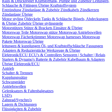
Rails & Druckregler
Kraftstofftank, Pumpe und Zubehör
Leitungen,
Schlauche & Fittingen
Übrige Kraftstoffsystem
Entzündung
Zündanlage & Zubehör
Zündkabels
Zündkerzen
Zündanlage Übrige
Motor styling
Öldeckeln
Tanks & Schläuche
Bügels, Abdeckungen
& Übrige Zubehör
Übrige stylingsteile
Motorstützen
Stütze & Brackets
Einsätze & Übrige
Motorswap Teile
Motorswap stütze
Motorswap Antriebswellen
Motorswap Fächerkrümmer
Motorswap harnesses
Motorswap
Pakete
Motorswap Übrige
leitungen & kupplungen
Öl- und Kraftstoffschläuche
Fassungen
Adapters & Reduzierstücke
Werkzeuge & Übrige
Elektronik/ECU
ECU's & Controllers
Sensoren | Schalter | Relais
Starters & Dynamo's
Batterie & Zubehör
Kabelbaum & Adapters
Übrige Elektronik/ECU
Antrieb
Schalter & Trennen
Kupplungssätze
Schwungräder
Antriebswellen
Gelenksatzes & Faltenbalgsatzes
LSD's
Zahnrad/Synchro's
Lagern & Dichtungen
Flüssigkeiten & Zubehör