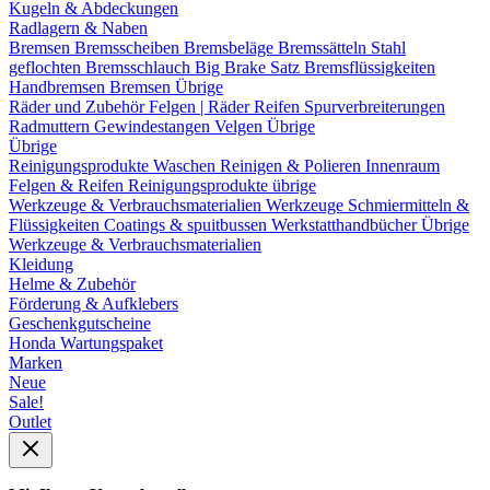
Kugeln & Abdeckungen
Radlagern & Naben
Bremsen
Bremsscheiben
Bremsbeläge
Bremssätteln
Stahl
geflochten Bremsschlauch
Big Brake Satz
Bremsflüssigkeiten
Handbremsen
Bremsen Übrige
Räder und Zubehör
Felgen | Räder
Reifen
Spurverbreiterungen
Radmuttern
Gewindestangen
Velgen Übrige
Übrige
Reinigungsprodukte
Waschen
Reinigen & Polieren
Innenraum
Felgen & Reifen
Reinigungsprodukte übrige
Werkzeuge & Verbrauchsmaterialien
Werkzeuge
Schmiermitteln &
Flüssigkeiten
Coatings & spuitbussen
Werkstatthandbücher
Übrige
Werkzeuge & Verbrauchsmaterialien
Kleidung
Helme & Zubehör
Förderung & Aufklebers
Geschenkgutscheine
Honda Wartungspaket
Marken
Neue
Sale!
Outlet