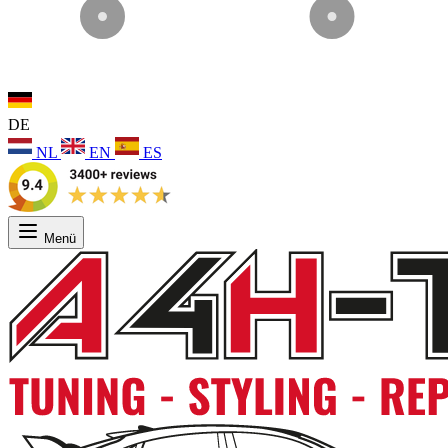
DE
NL
EN
ES
Menü