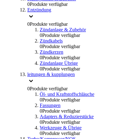
0
Produkte verfügbar
Entzündung
0
Produkte verfügbar
Zündanlage & Zubehör
0
Produkte verfügbar
Zündkabels
0
Produkte verfügbar
Zündkerzen
0
Produkte verfügbar
Zündanlage Übrige
0
Produkte verfügbar
leitungen & kupplungen
0
Produkte verfügbar
Öl- und Kraftstoffschläuche
0
Produkte verfügbar
Fassungen
0
Produkte verfügbar
Adapters & Reduzierstücke
0
Produkte verfügbar
Werkzeuge & Übrige
0
Produkte verfügbar
Turbo/Kompressor/NOS