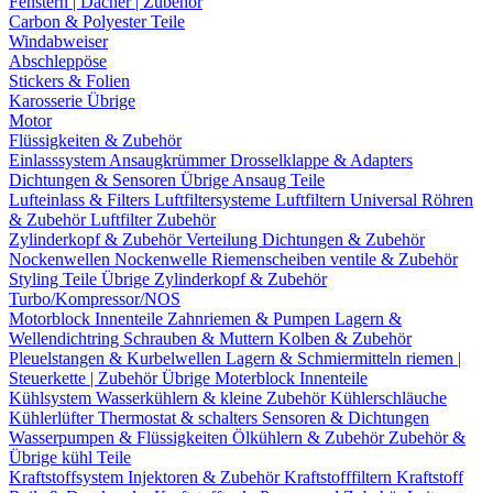
Fenstern | Dächer | Zubehör
Carbon & Polyester Teile
Windabweiser
Abschleppöse
Stickers & Folien
Karosserie Übrige
Motor
Flüssigkeiten & Zubehör
Einlasssystem
Ansaugkrümmer
Drosselklappe & Adapters
Dichtungen & Sensoren
Übrige Ansaug Teile
Lufteinlass & Filters
Luftfiltersysteme
Luftfiltern
Universal Röhren
& Zubehör
Luftfilter Zubehör
Zylinderkopf & Zubehör
Verteilung
Dichtungen & Zubehör
Nockenwellen
Nockenwelle Riemenscheiben
ventile & Zubehör
Styling Teile
Übrige Zylinderkopf & Zubehör
Turbo/Kompressor/NOS
Motorblock Innenteile
Zahnriemen & Pumpen
Lagern &
Wellendichtring
Schrauben & Muttern
Kolben & Zubehör
Pleuelstangen & Kurbelwellen
Lagern & Schmiermitteln
riemen |
Steuerkette | Zubehör
Übrige Moterblock Innenteile
Kühlsystem
Wasserkühlern & kleine Zubehör
Kühlerschläuche
Kühlerlüfter
Thermostat & schalters
Sensoren & Dichtungen
Wasserpumpen & Flüssigkeiten
Ölkühlern & Zubehör
Zubehör &
Übrige kühl Teile
Kraftstoffsystem
Injektoren & Zubehör
Kraftstofffiltern
Kraftstoff