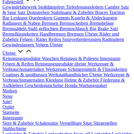
Fahrgestell
Gewindefahrwerk
Stoßdämpfern
Tieferlegungsfedern
Camber Satz
& Spur Satz
Domstreben
Stabilisator & Zubehör
Braces
Traction
Bar
Lenkung
Querlenkern
Gummis
Kugeln & Abdeckungen
Radlagern & Naben
Bremsen
Bremsscheiben
Bremsbeläge
Bremssätteln
Stahl geflochten Bremsschlauch
Big Brake Satz
Bremsflüssigkeiten
Handbremsen
Bremsen Übrige
Räder und
Zubehör
Felgen | Räder
Reifen
Spurverbreiterungen
Radmuttern
Gewindestangen
Velgen Übrige
Übrige
Reinigungsprodukte
Waschen
Reinigen & Polieren
Innenraum
Felgen & Reifen
Reinigungsprodukte übrige
Werkzeuge &
Verbrauchsmaterialien
Werkzeuge
Schmiermitteln & Flüssigkeiten
Coatings & spuitbussen
Werkstatthandbücher
Übrige Werkzeuge &
Verbrauchsmaterialien
Kleidung
Helme & Zubehör
Förderung &
Aufklebers
Geschenkgutscheine
Honda Wartungspaket
Marken
Neue
Sale!
Outlet
Startseite
Innenraum
Sitze & Zubehör
Schalensitze
Verstellbare Sitze
Sitzgestellen
Stuhlschiene
Lenkräder & Zubehör
Lenkradnaben
Snap-off
Lenkräder
Lenkräder