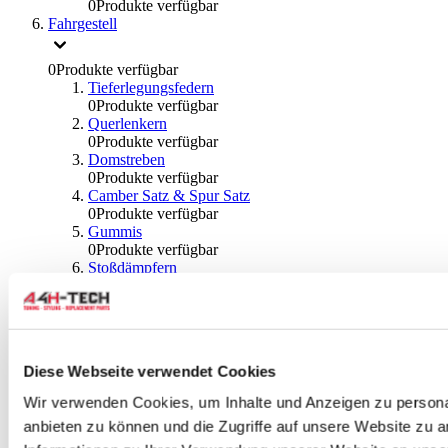
0
Produkte verfügbar
Fahrgestell
0
Produkte verfügbar
Tieferlegungsfedern
0
Produkte verfügbar
Querlenkern
0
Produkte verfügbar
Domstreben
0
Produkte verfügbar
Camber Satz & Spur Satz
0
Produkte verfügbar
Gummis
0
Produkte verfügbar
Stoßdämpfern
0
Produkte verfügbar
Gewindefahrwerk
0
Produkte verfügbar
Traction Bar
0
Produkte verfügbar
Diese Webseite verwendet Cookies
Stabilisator & Zubehör
0
Produkte verfügbar
Wir verwenden Cookies, um Inhalte und Anzeigen zu personal
Kugeln & Abdeckungen
anbieten zu können und die Zugriffe auf unsere Website zu 
0
Produkte verfügbar
Radlagern & Naben