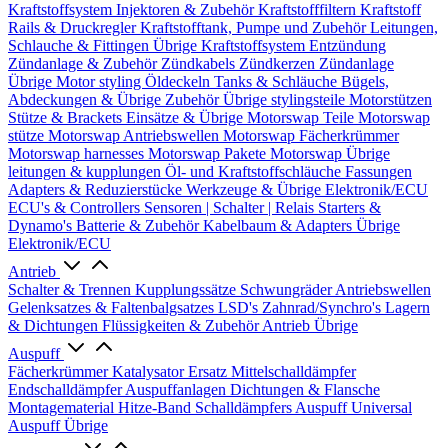
Kraftstoffsystem
Injektoren & Zubehör
Kraftstofffiltern
Kraftstoff
Rails & Druckregler
Kraftstofftank, Pumpe und Zubehör
Leitungen,
Schlauche & Fittingen
Übrige Kraftstoffsystem
Entzündung
Zündanlage & Zubehör
Zündkabels
Zündkerzen
Zündanlage
Übrige
Motor styling
Öldeckeln
Tanks & Schläuche
Bügels,
Abdeckungen & Übrige Zubehör
Übrige stylingsteile
Motorstützen
Stütze & Brackets
Einsätze & Übrige
Motorswap Teile
Motorswap
stütze
Motorswap Antriebswellen
Motorswap Fächerkrümmer
Motorswap harnesses
Motorswap Pakete
Motorswap Übrige
leitungen & kupplungen
Öl- und Kraftstoffschläuche
Fassungen
Adapters & Reduzierstücke
Werkzeuge & Übrige
Elektronik/ECU
ECU's & Controllers
Sensoren | Schalter | Relais
Starters &
Dynamo's
Batterie & Zubehör
Kabelbaum & Adapters
Übrige
Elektronik/ECU
Antrieb
Schalter & Trennen
Kupplungssätze
Schwungräder
Antriebswellen
Gelenksatzes & Faltenbalgsatzes
LSD's
Zahnrad/Synchro's
Lagern
& Dichtungen
Flüssigkeiten & Zubehör
Antrieb Übrige
Auspuff
Fächerkrümmer
Katalysator Ersatz
Mittelschalldämpfer
Endschalldämpfer
Auspuffanlagen
Dichtungen & Flansche
Montagematerial
Hitze-Band
Schalldämpfers
Auspuff Universal
Auspuff Übrige