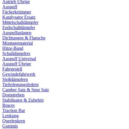
Antrieb Übrige
Auspuff
Fächerkrümmer
Katalysator Ersatz
Mittelschalldämpfer
Endschalldämpfer
Auspuffanlagen
Dichtungen & Flansche
Montagematerial
Hitze-Band
Schalldämpfers
Auspuff Universal
Auspuff Übrige
Fahrgestell
Gewindefahrwerk
Stoßdämpfern
Tieferlegungsfedern
Camber Satz & Spur Satz
Domstreben
Stabilisator & Zubehör
Braces
Traction Bar
Lenkung
Querlenkern
Gummis