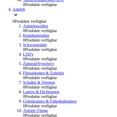
0
Produkte verfügbar
Antrieb
0
Produkte verfügbar
Antriebswellen
0
Produkte verfügbar
Kupplungssätze
0
Produkte verfügbar
Schwungräder
0
Produkte verfügbar
LSD's
0
Produkte verfügbar
Zahnrad/Synchro's
0
Produkte verfügbar
Flüssigkeiten & Zubehör
0
Produkte verfügbar
Schalter & Trennen
0
Produkte verfügbar
Lagern & Dichtungen
0
Produkte verfügbar
Gelenksatzes & Faltenbalgsatzes
0
Produkte verfügbar
Antrieb Übrige
0
Produkte verfügbar