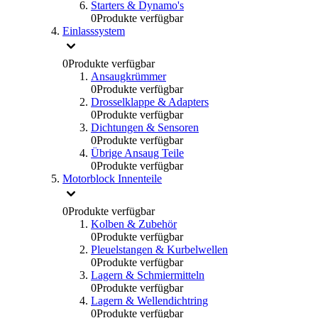
Starters & Dynamo's
0
Produkte verfügbar
Einlasssystem
0
Produkte verfügbar
Ansaugkrümmer
0
Produkte verfügbar
Drosselklappe & Adapters
0
Produkte verfügbar
Dichtungen & Sensoren
0
Produkte verfügbar
Übrige Ansaug Teile
0
Produkte verfügbar
Motorblock Innenteile
0
Produkte verfügbar
Kolben & Zubehör
0
Produkte verfügbar
Pleuelstangen & Kurbelwellen
0
Produkte verfügbar
Lagern & Schmiermitteln
0
Produkte verfügbar
Lagern & Wellendichtring
0
Produkte verfügbar