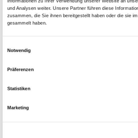
Informationen zu Ihrer Verwendung unserer Website an unse
0
Produkte verfügbar
und Analysen weiter. Unsere Partner führen diese Informati
Räder und Zubehör
zusammen, die Sie ihnen bereitgestellt haben oder die sie 
gesammelt haben.
0
Produkte verfügbar
Spurverbreiterungen
0
Produkte verfügbar
Radmuttern
Einwilligungsauswahl
0
Produkte verfügbar
Notwendig
Gewindestangen
0
Produkte verfügbar
Velgen Übrige
Präferenzen
0
Produkte verfügbar
Felgen | Räder
0
Produkte verfügbar
Reifen
Statistiken
0
Produkte verfügbar
Bremsen
Marketing
0
Produkte verfügbar
Bremsscheiben
0
Produkte verfügbar
Bremsbeläge
0
Produkte verfügbar