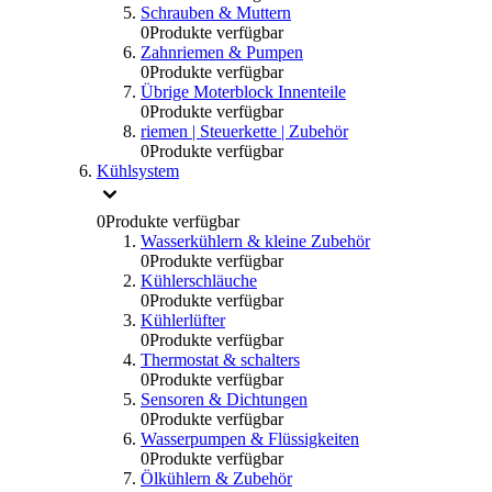
Schrauben & Muttern
0
Produkte verfügbar
Zahnriemen & Pumpen
0
Produkte verfügbar
Übrige Moterblock Innenteile
0
Produkte verfügbar
riemen | Steuerkette | Zubehör
0
Produkte verfügbar
Kühlsystem
0
Produkte verfügbar
Wasserkühlern & kleine Zubehör
0
Produkte verfügbar
Kühlerschläuche
0
Produkte verfügbar
Kühlerlüfter
0
Produkte verfügbar
Thermostat & schalters
0
Produkte verfügbar
Sensoren & Dichtungen
0
Produkte verfügbar
Wasserpumpen & Flüssigkeiten
0
Produkte verfügbar
Ölkühlern & Zubehör