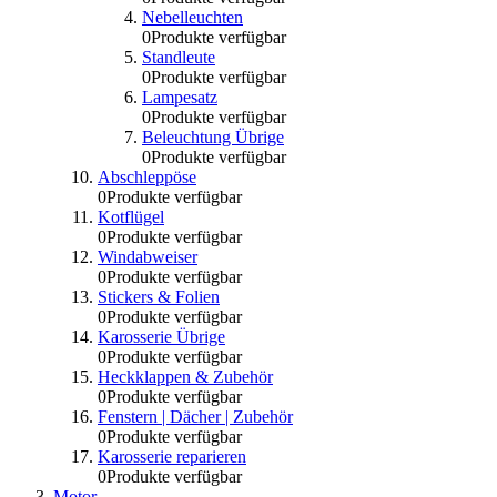
Nebelleuchten
0
Produkte verfügbar
Standleute
0
Produkte verfügbar
Lampesatz
0
Produkte verfügbar
Beleuchtung Übrige
0
Produkte verfügbar
Abschleppöse
0
Produkte verfügbar
Kotflügel
0
Produkte verfügbar
Windabweiser
0
Produkte verfügbar
Stickers & Folien
0
Produkte verfügbar
Karosserie Übrige
0
Produkte verfügbar
Heckklappen & Zubehör
0
Produkte verfügbar
Fenstern | Dächer | Zubehör
0
Produkte verfügbar
Karosserie reparieren
0
Produkte verfügbar
Motor