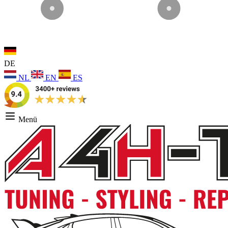
DE
NL
EN
ES
Menü