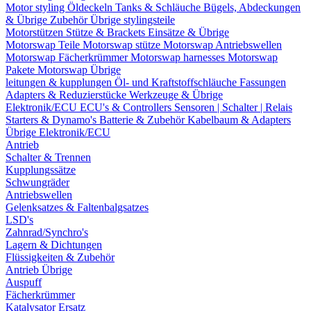
Motor styling
Öldeckeln
Tanks & Schläuche
Bügels, Abdeckungen
& Übrige Zubehör
Übrige stylingsteile
Motorstützen
Stütze & Brackets
Einsätze & Übrige
Motorswap Teile
Motorswap stütze
Motorswap Antriebswellen
Motorswap Fächerkrümmer
Motorswap harnesses
Motorswap
Pakete
Motorswap Übrige
leitungen & kupplungen
Öl- und Kraftstoffschläuche
Fassungen
Adapters & Reduzierstücke
Werkzeuge & Übrige
Elektronik/ECU
ECU's & Controllers
Sensoren | Schalter | Relais
Starters & Dynamo's
Batterie & Zubehör
Kabelbaum & Adapters
Übrige Elektronik/ECU
Antrieb
Schalter & Trennen
Kupplungssätze
Schwungräder
Antriebswellen
Gelenksatzes & Faltenbalgsatzes
LSD's
Zahnrad/Synchro's
Lagern & Dichtungen
Flüssigkeiten & Zubehör
Antrieb Übrige
Auspuff
Fächerkrümmer
Katalysator Ersatz