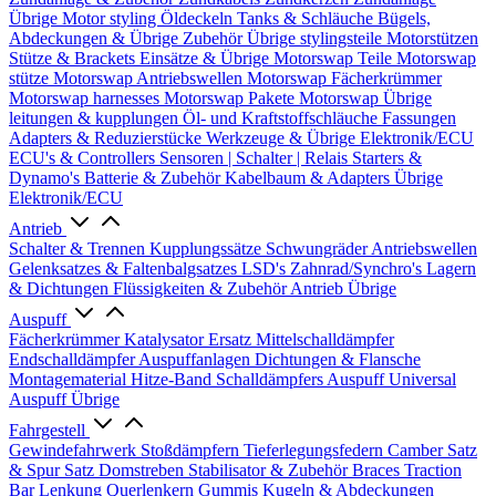
Übrige
Motor styling
Öldeckeln
Tanks & Schläuche
Bügels,
Abdeckungen & Übrige Zubehör
Übrige stylingsteile
Motorstützen
Stütze & Brackets
Einsätze & Übrige
Motorswap Teile
Motorswap
stütze
Motorswap Antriebswellen
Motorswap Fächerkrümmer
Motorswap harnesses
Motorswap Pakete
Motorswap Übrige
leitungen & kupplungen
Öl- und Kraftstoffschläuche
Fassungen
Adapters & Reduzierstücke
Werkzeuge & Übrige
Elektronik/ECU
ECU's & Controllers
Sensoren | Schalter | Relais
Starters &
Dynamo's
Batterie & Zubehör
Kabelbaum & Adapters
Übrige
Elektronik/ECU
Antrieb
Schalter & Trennen
Kupplungssätze
Schwungräder
Antriebswellen
Gelenksatzes & Faltenbalgsatzes
LSD's
Zahnrad/Synchro's
Lagern
& Dichtungen
Flüssigkeiten & Zubehör
Antrieb Übrige
Auspuff
Fächerkrümmer
Katalysator Ersatz
Mittelschalldämpfer
Endschalldämpfer
Auspuffanlagen
Dichtungen & Flansche
Montagematerial
Hitze-Band
Schalldämpfers
Auspuff Universal
Auspuff Übrige
Fahrgestell
Gewindefahrwerk
Stoßdämpfern
Tieferlegungsfedern
Camber Satz
& Spur Satz
Domstreben
Stabilisator & Zubehör
Braces
Traction
Bar
Lenkung
Querlenkern
Gummis
Kugeln & Abdeckungen