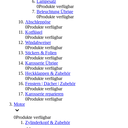
Lampesatz
0
Produkte verfügbar
Beleuchtung Übrige
0
Produkte verfügbar
Abschleppöse
0
Produkte verfügbar
Kotflügel
0
Produkte verfügbar
Windabweiser
0
Produkte verfügbar
Stickers & Folien
0
Produkte verfügbar
Karosserie Übrige
0
Produkte verfügbar
Heckklappen & Zubehör
0
Produkte verfügbar
Fenstern | Dächer | Zubehör
0
Produkte verfügbar
Karosserie reparieren
0
Produkte verfügbar
Motor
0
Produkte verfügbar
Zylinderkopf & Zubehör