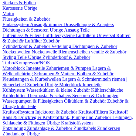
Stickers & Folien
Karosserie Übrige
Motor
Flüssigkeiten & Zubehör
Einlasssystem
Ansaugkrümmer
Drosselklappe & Adapters
Dichtungen & Sensoren
Übrige Ansaug Teile
Lufteinlass & Filters
Luftfiltersysteme
Luftfiltern
Universal Röhren
& Zubehör
Luftfilter Zubehör
Zylinderkopf & Zubehör
Verteilung
Dichtungen & Zubehör
Nockenwellen
Nockenwelle Riemenscheiben
ventile & Zubehör
Styling Teile
Übrige Zylinderkopf & Zubehör
Turbo/Kompressor/NOS
Motorblock Innenteile
Zahnriemen & Pumpen
Lagern &
Wellendichtring
Schrauben & Muttern
Kolben & Zubehör
Pleuelstangen & Kurbelwellen
Lagern & Schmiermitteln
riemen |
Steuerkette | Zubehör
Übrige Moterblock Innenteile
Kühlsystem
Wasserkühlern & kleine Zubehör
Kühlerschläuche
Kühlerlüfter
Thermostat & schalters
Sensoren & Dichtungen
Wasserpumpen & Flüssigkeiten
Ölkühlern & Zubehör
Zubehör &
Übrige kühl Teile
Kraftstoffsystem
Injektoren & Zubehör
Kraftstofffiltern
Kraftstoff
Rails & Druckregler
Kraftstofftank, Pumpe und Zubehör
Leitungen,
Schlauche & Fittingen
Übrige Kraftstoffsystem
Entzündung
Zündanlage & Zubehör
Zündkabels
Zündkerzen
Zündanlage Übrige