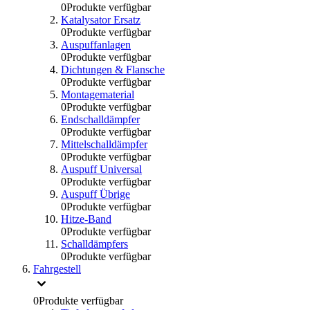
0
Produkte verfügbar
Katalysator Ersatz
0
Produkte verfügbar
Auspuffanlagen
0
Produkte verfügbar
Dichtungen & Flansche
0
Produkte verfügbar
Montagematerial
0
Produkte verfügbar
Endschalldämpfer
0
Produkte verfügbar
Mittelschalldämpfer
0
Produkte verfügbar
Auspuff Universal
0
Produkte verfügbar
Auspuff Übrige
0
Produkte verfügbar
Hitze-Band
0
Produkte verfügbar
Schalldämpfers
0
Produkte verfügbar
Fahrgestell
0
Produkte verfügbar