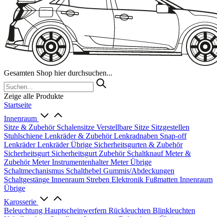
Gesamten Shop hier durchsuchen...
Zeige alle Produkte
Startseite
Innenraum
Sitze & Zubehör
Schalensitze
Verstellbare Sitze
Sitzgestellen
Stuhlschiene
Lenkräder & Zubehör
Lenkradnaben
Snap-off
Lenkräder
Lenkräder Übrige
Sicherheitsgurten & Zubehör
Sicherheitsgurt
Sicherheitsgurt Zubehör
Schaltknauf
Meter &
Zubehör
Meter
Instrumentenhalter
Meter Übrige
Schaltmechanismus
Schalthebel
Gummis/Abdeckungen
Schaltgestänge
Innenraum Streben
Elektronik
Fußmatten
Innenraum
Übrige
Karosserie
Beleuchtung
Hauptscheinwerfern
Rückleuchten
Blinkleuchten