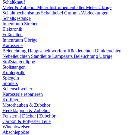
Schaltknauf
Meter & Zubehör
Meter
Instrumentenhalter
Meter Übrige
Schaltmechanismus
Schalthebel
Gummis/Abdeckungen
Schaltgestänge
Innenraum Streben
Elektronik
Fußmatten
Innenraum Übrige
Karosserie
Beleuchtung
Hauptscheinwerfern
Rückleuchten
Blinkleuchten
Nebelleuchten
Standleute
Lampesatz
Beleuchtung Übrige
Stoßstangenlippe
Stoßstangen
Kühlergrille
Spiegeln
Spoilers
Seitenschweller
Karosserie reparieren
Kotflügel
Motorhauben & Zubehör
Heckklappen & Zubehör
Fenstern | Dächer | Zubehör
Carbon & Polyester Teile
Windabweiser
Abschleppöse