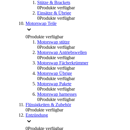
Stütze & Brackets
0
Produkte verfügbar
Einsätze & Übrige
0
Produkte verfügbar
Motorswap Teile
0
Produkte verfügbar
Motorswap stütze
0
Produkte verfügbar
Motorswap Antriebswellen
0
Produkte verfügbar
Motorswap Fächerkrümmer
0
Produkte verfügbar
Motorswap Übrige
0
Produkte verfügbar
Motorswap Pakete
0
Produkte verfügbar
Motorswap harnesses
0
Produkte verfügbar
Flüssigkeiten & Zubehör
0
Produkte verfügbar
Entzündung
0
Produkte verfügbar