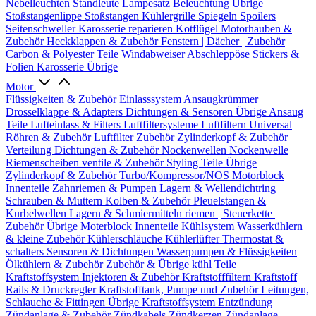
Nebelleuchten
Standleute
Lampesatz
Beleuchtung Übrige
Stoßstangenlippe
Stoßstangen
Kühlergrille
Spiegeln
Spoilers
Seitenschweller
Karosserie reparieren
Kotflügel
Motorhauben &
Zubehör
Heckklappen & Zubehör
Fenstern | Dächer | Zubehör
Carbon & Polyester Teile
Windabweiser
Abschleppöse
Stickers &
Folien
Karosserie Übrige
Motor
Flüssigkeiten & Zubehör
Einlasssystem
Ansaugkrümmer
Drosselklappe & Adapters
Dichtungen & Sensoren
Übrige Ansaug
Teile
Lufteinlass & Filters
Luftfiltersysteme
Luftfiltern
Universal
Röhren & Zubehör
Luftfilter Zubehör
Zylinderkopf & Zubehör
Verteilung
Dichtungen & Zubehör
Nockenwellen
Nockenwelle
Riemenscheiben
ventile & Zubehör
Styling Teile
Übrige
Zylinderkopf & Zubehör
Turbo/Kompressor/NOS
Motorblock
Innenteile
Zahnriemen & Pumpen
Lagern & Wellendichtring
Schrauben & Muttern
Kolben & Zubehör
Pleuelstangen &
Kurbelwellen
Lagern & Schmiermitteln
riemen | Steuerkette |
Zubehör
Übrige Moterblock Innenteile
Kühlsystem
Wasserkühlern
& kleine Zubehör
Kühlerschläuche
Kühlerlüfter
Thermostat &
schalters
Sensoren & Dichtungen
Wasserpumpen & Flüssigkeiten
Ölkühlern & Zubehör
Zubehör & Übrige kühl Teile
Kraftstoffsystem
Injektoren & Zubehör
Kraftstofffiltern
Kraftstoff
Rails & Druckregler
Kraftstofftank, Pumpe und Zubehör
Leitungen,
Schlauche & Fittingen
Übrige Kraftstoffsystem
Entzündung
Zündanlage & Zubehör
Zündkabels
Zündkerzen
Zündanlage