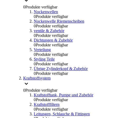
0
Produkte verfügbar
Nockenwellen
0
Produkte verfügbar
Nockenwelle Riemenscheiben
0
Produkte verfügbar
ventile & Zubehör
0
Produkte verfügbar
Dichtungen & Zubehör
0
Produkte verfügbar
Verteilung
0
Produkte verfügbar
Styling Teile
0
Produkte verfügbar
Übrige Zylinderkopf & Zubehör
0
Produkte verfügbar
Kraftstoffsystem
0
Produkte verfügbar
Kraftstofftank, Pumpe und Zubehör
0
Produkte verfügbar
Kraftstofffiltern
0
Produkte verfügbar
Leitungen, Schlauche & Fittingen