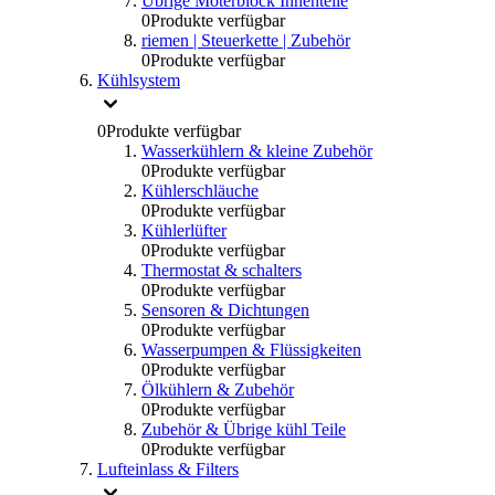
Übrige Moterblock Innenteile
0
Produkte verfügbar
riemen | Steuerkette | Zubehör
0
Produkte verfügbar
Kühlsystem
0
Produkte verfügbar
Wasserkühlern & kleine Zubehör
0
Produkte verfügbar
Kühlerschläuche
0
Produkte verfügbar
Kühlerlüfter
0
Produkte verfügbar
Thermostat & schalters
0
Produkte verfügbar
Sensoren & Dichtungen
0
Produkte verfügbar
Wasserpumpen & Flüssigkeiten
0
Produkte verfügbar
Ölkühlern & Zubehör
0
Produkte verfügbar
Zubehör & Übrige kühl Teile
0
Produkte verfügbar
Lufteinlass & Filters