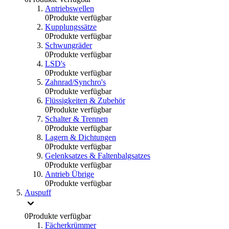
Antriebswellen
0
Produkte verfügbar
Kupplungssätze
0
Produkte verfügbar
Schwungräder
0
Produkte verfügbar
LSD's
0
Produkte verfügbar
Zahnrad/Synchro's
0
Produkte verfügbar
Flüssigkeiten & Zubehör
0
Produkte verfügbar
Schalter & Trennen
0
Produkte verfügbar
Lagern & Dichtungen
0
Produkte verfügbar
Gelenksatzes & Faltenbalgsatzes
0
Produkte verfügbar
Antrieb Übrige
0
Produkte verfügbar
Auspuff
0
Produkte verfügbar
Fächerkrümmer