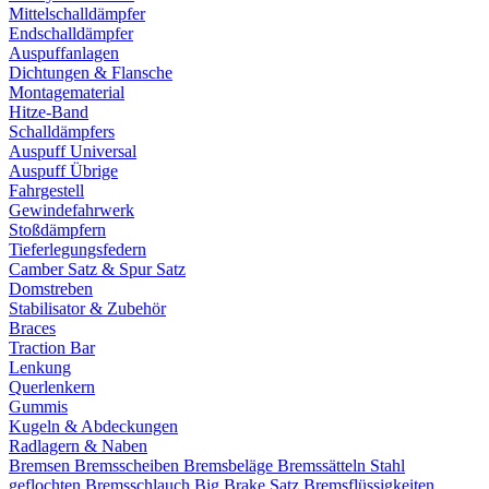
Mittelschalldämpfer
Endschalldämpfer
Auspuffanlagen
Dichtungen & Flansche
Montagematerial
Hitze-Band
Schalldämpfers
Auspuff Universal
Auspuff Übrige
Fahrgestell
Gewindefahrwerk
Stoßdämpfern
Tieferlegungsfedern
Camber Satz & Spur Satz
Domstreben
Stabilisator & Zubehör
Braces
Traction Bar
Lenkung
Querlenkern
Gummis
Kugeln & Abdeckungen
Radlagern & Naben
Bremsen
Bremsscheiben
Bremsbeläge
Bremssätteln
Stahl
geflochten Bremsschlauch
Big Brake Satz
Bremsflüssigkeiten