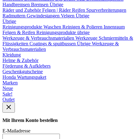
Handbremsen
Bremsen Übrige
Räder und Zubehör
Felgen | Räder
Reifen
Spurverbreiterungen
Radmuttern
Gewindestangen
Velgen Übrige
Übrige
Reinigungsprodukte
Waschen
Reinigen & Polieren
Innenraum
Felgen & Reifen
Reinigungsprodukte übrige
Werkzeuge & Verbrauchsmaterialien
Werkzeuge
Schmiermitteln &
Flüssigkeiten
Coatings & spuitbussen
Übrige Werkzeuge &
Verbrauchsmaterialien
Kleidung
Helme & Zubehör
Förderung & Aufklebers
Geschenkgutscheine
Honda Wartungspaket
Marken
Neue
Sale!
Outlet
Mit Ihrem Konto bestellen
E-Mailadresse