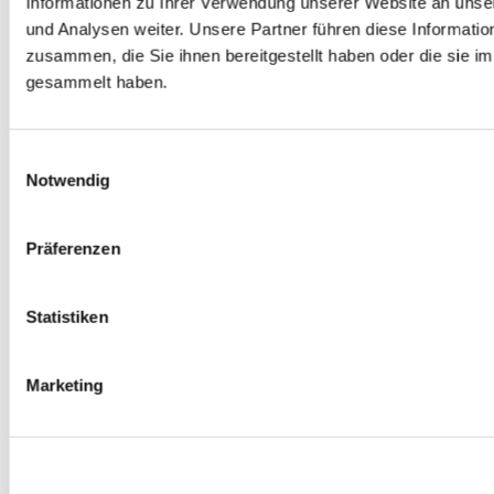
Informationen zu Ihrer Verwendung unserer Website an unse
Spurverbreiterungen
und Analysen weiter. Unsere Partner führen diese Informati
0
Produkte verfügbar
zusammen, die Sie ihnen bereitgestellt haben oder die sie 
Radmuttern
0
Produkte verfügbar
gesammelt haben.
Gewindestangen
0
Produkte verfügbar
Velgen Übrige
0
Produkte verfügbar
Einwilligungsauswahl
Felgen | Räder
Notwendig
0
Produkte verfügbar
Reifen
0
Produkte verfügbar
Präferenzen
Bremsen
0
Produkte verfügbar
Statistiken
Bremsscheiben
0
Produkte verfügbar
Bremsbeläge
Marketing
0
Produkte verfügbar
Bremssätteln
0
Produkte verfügbar
Stahl geflochten Bremsschlauch
0
Produkte verfügbar
Big Brake Satz