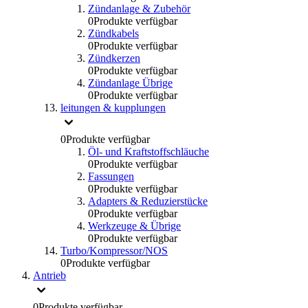
Zündanlage & Zubehör
0
Produkte verfügbar
Zündkabels
0
Produkte verfügbar
Zündkerzen
0
Produkte verfügbar
Zündanlage Übrige
0
Produkte verfügbar
leitungen & kupplungen
0
Produkte verfügbar
Öl- und Kraftstoffschläuche
0
Produkte verfügbar
Fassungen
0
Produkte verfügbar
Adapters & Reduzierstücke
0
Produkte verfügbar
Werkzeuge & Übrige
0
Produkte verfügbar
Turbo/Kompressor/NOS
0
Produkte verfügbar
Antrieb
0
Produkte verfügbar