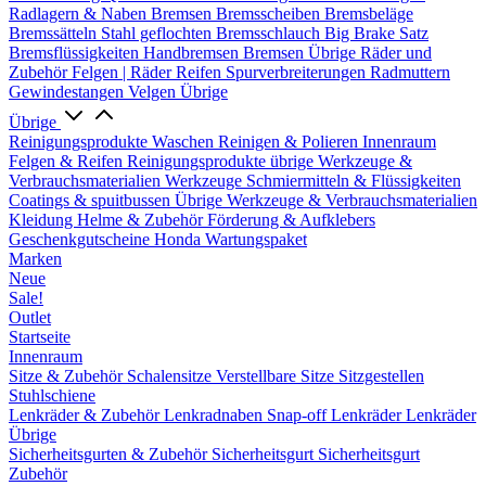
Radlagern & Naben
Bremsen
Bremsscheiben
Bremsbeläge
Bremssätteln
Stahl geflochten Bremsschlauch
Big Brake Satz
Bremsflüssigkeiten
Handbremsen
Bremsen Übrige
Räder und
Zubehör
Felgen | Räder
Reifen
Spurverbreiterungen
Radmuttern
Gewindestangen
Velgen Übrige
Übrige
Reinigungsprodukte
Waschen
Reinigen & Polieren
Innenraum
Felgen & Reifen
Reinigungsprodukte übrige
Werkzeuge &
Verbrauchsmaterialien
Werkzeuge
Schmiermitteln & Flüssigkeiten
Coatings & spuitbussen
Übrige Werkzeuge & Verbrauchsmaterialien
Kleidung
Helme & Zubehör
Förderung & Aufklebers
Geschenkgutscheine
Honda Wartungspaket
Marken
Neue
Sale!
Outlet
Startseite
Innenraum
Sitze & Zubehör
Schalensitze
Verstellbare Sitze
Sitzgestellen
Stuhlschiene
Lenkräder & Zubehör
Lenkradnaben
Snap-off
Lenkräder
Lenkräder
Übrige
Sicherheitsgurten & Zubehör
Sicherheitsgurt
Sicherheitsgurt
Zubehör