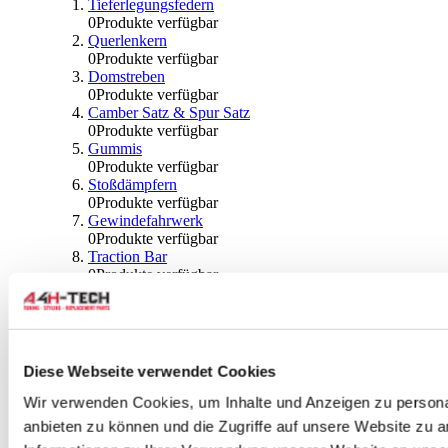
Tieferlegungsfedern
0
Produkte verfügbar
Querlenkern
0
Produkte verfügbar
Domstreben
0
Produkte verfügbar
Camber Satz & Spur Satz
0
Produkte verfügbar
Gummis
0
Produkte verfügbar
Stoßdämpfern
0
Produkte verfügbar
Gewindefahrwerk
0
Produkte verfügbar
Traction Bar
0
Produkte verfügbar
Stabilisator & Zubehör
0
Produkte verfügbar
Kugeln & Abdeckungen
0
Produkte verfügbar
Radlagern & Naben
Diese Webseite verwendet Cookies
0
Produkte verfügbar
Räder und Zubehör
Wir verwenden Cookies, um Inhalte und Anzeigen zu personal
anbieten zu können und die Zugriffe auf unsere Website zu 
0
Produkte verfügbar