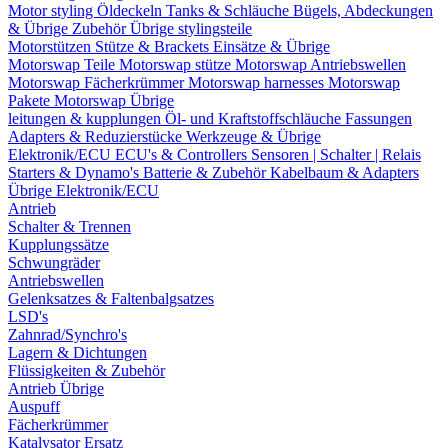
Motor styling
Öldeckeln
Tanks & Schläuche
Bügels, Abdeckungen
& Übrige Zubehör
Übrige stylingsteile
Motorstützen
Stütze & Brackets
Einsätze & Übrige
Motorswap Teile
Motorswap stütze
Motorswap Antriebswellen
Motorswap Fächerkrümmer
Motorswap harnesses
Motorswap
Pakete
Motorswap Übrige
leitungen & kupplungen
Öl- und Kraftstoffschläuche
Fassungen
Adapters & Reduzierstücke
Werkzeuge & Übrige
Elektronik/ECU
ECU's & Controllers
Sensoren | Schalter | Relais
Starters & Dynamo's
Batterie & Zubehör
Kabelbaum & Adapters
Übrige Elektronik/ECU
Antrieb
Schalter & Trennen
Kupplungssätze
Schwungräder
Antriebswellen
Gelenksatzes & Faltenbalgsatzes
LSD's
Zahnrad/Synchro's
Lagern & Dichtungen
Flüssigkeiten & Zubehör
Antrieb Übrige
Auspuff
Fächerkrümmer
Katalysator Ersatz