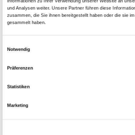
Informationen zu Ihrer Verwendung unserer Website an unse
Spurverbreiterungen
und Analysen weiter. Unsere Partner führen diese Informati
0
Produkte verfügbar
zusammen, die Sie ihnen bereitgestellt haben oder die sie 
Radmuttern
0
Produkte verfügbar
gesammelt haben.
Gewindestangen
0
Produkte verfügbar
Velgen Übrige
0
Produkte verfügbar
Einwilligungsauswahl
Felgen | Räder
Notwendig
0
Produkte verfügbar
Reifen
0
Produkte verfügbar
Präferenzen
Bremsen
0
Produkte verfügbar
Statistiken
Bremsscheiben
0
Produkte verfügbar
Bremsbeläge
Marketing
0
Produkte verfügbar
Bremssätteln
0
Produkte verfügbar
Stahl geflochten Bremsschlauch
0
Produkte verfügbar
Big Brake Satz