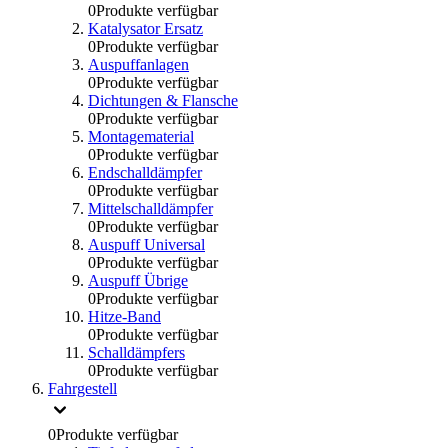
0
Produkte verfügbar
Katalysator Ersatz
0
Produkte verfügbar
Auspuffanlagen
0
Produkte verfügbar
Dichtungen & Flansche
0
Produkte verfügbar
Montagematerial
0
Produkte verfügbar
Endschalldämpfer
0
Produkte verfügbar
Mittelschalldämpfer
0
Produkte verfügbar
Auspuff Universal
0
Produkte verfügbar
Auspuff Übrige
0
Produkte verfügbar
Hitze-Band
0
Produkte verfügbar
Schalldämpfers
0
Produkte verfügbar
Fahrgestell
0
Produkte verfügbar