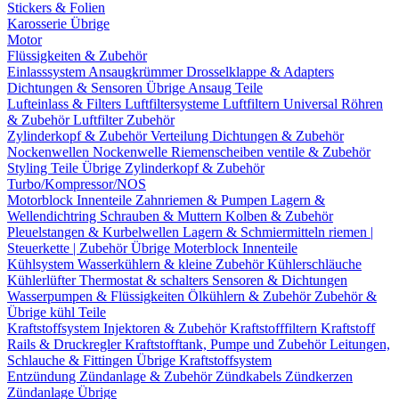
Stickers & Folien
Karosserie Übrige
Motor
Flüssigkeiten & Zubehör
Einlasssystem
Ansaugkrümmer
Drosselklappe & Adapters
Dichtungen & Sensoren
Übrige Ansaug Teile
Lufteinlass & Filters
Luftfiltersysteme
Luftfiltern
Universal Röhren
& Zubehör
Luftfilter Zubehör
Zylinderkopf & Zubehör
Verteilung
Dichtungen & Zubehör
Nockenwellen
Nockenwelle Riemenscheiben
ventile & Zubehör
Styling Teile
Übrige Zylinderkopf & Zubehör
Turbo/Kompressor/NOS
Motorblock Innenteile
Zahnriemen & Pumpen
Lagern &
Wellendichtring
Schrauben & Muttern
Kolben & Zubehör
Pleuelstangen & Kurbelwellen
Lagern & Schmiermitteln
riemen |
Steuerkette | Zubehör
Übrige Moterblock Innenteile
Kühlsystem
Wasserkühlern & kleine Zubehör
Kühlerschläuche
Kühlerlüfter
Thermostat & schalters
Sensoren & Dichtungen
Wasserpumpen & Flüssigkeiten
Ölkühlern & Zubehör
Zubehör &
Übrige kühl Teile
Kraftstoffsystem
Injektoren & Zubehör
Kraftstofffiltern
Kraftstoff
Rails & Druckregler
Kraftstofftank, Pumpe und Zubehör
Leitungen,
Schlauche & Fittingen
Übrige Kraftstoffsystem
Entzündung
Zündanlage & Zubehör
Zündkabels
Zündkerzen
Zündanlage Übrige