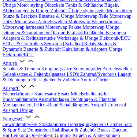
Übrige
Motor styling
Öldeckeln
Tanks & Schläuche
Bügels,
Abdeckungen & Übrige Zubehör
Übrige stylingsteile
Motorstützen
Stütze & Brackets
Einsätze & Übrige
Motorswap Teile
Motorswap
stütze
Motorswap Antriebswellen
Motorswap Fächerkrümmer
Motorswap harnesses
Motorswap Pakete
Motorswap Übrige
leitungen & kupplungen
Öl- und Kraftstoffschläuche
Fassungen
Adapters & Reduzierstücke
Werkzeuge & Übrige
Elektronik/ECU
ECU's & Controllers
Sensoren | Schalter | Relais
Starters &
Dynamo's
Batterie & Zubehör
Kabelbaum & Adapters
Übrige
Elektronik/ECU
Antrieb
Schalter & Trennen
Kupplungssätze
Schwungräder
Antriebswellen
Gelenksatzes & Faltenbalgsatzes
LSD's
Zahnrad/Synchro's
Lagern
& Dichtungen
Flüssigkeiten & Zubehör
Antrieb Übrige
Auspuff
Fächerkrümmer
Katalysator Ersatz
Mittelschalldämpfer
Endschalldämpfer
Auspuffanlagen
Dichtungen & Flansche
Montagematerial
Hitze-Band
Schalldämpfers
Auspuff Universal
Auspuff Übrige
Fahrgestell
Gewindefahrwerk
Stoßdämpfern
Tieferlegungsfedern
Camber Satz
& Spur Satz
Domstreben
Stabilisator & Zubehör
Braces
Traction
Bar
Lenkung
Querlenkern
Gummis
Kugeln & Abdeckungen