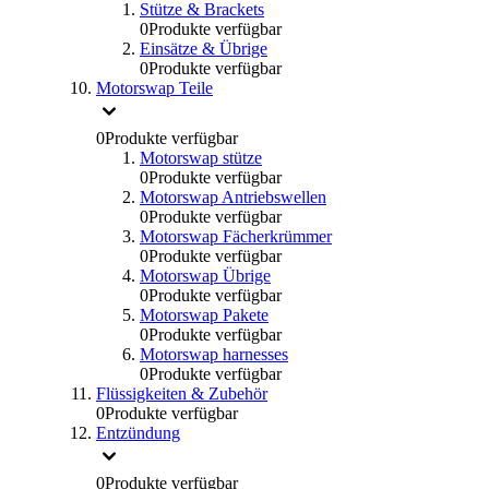
Stütze & Brackets
0
Produkte verfügbar
Einsätze & Übrige
0
Produkte verfügbar
Motorswap Teile
0
Produkte verfügbar
Motorswap stütze
0
Produkte verfügbar
Motorswap Antriebswellen
0
Produkte verfügbar
Motorswap Fächerkrümmer
0
Produkte verfügbar
Motorswap Übrige
0
Produkte verfügbar
Motorswap Pakete
0
Produkte verfügbar
Motorswap harnesses
0
Produkte verfügbar
Flüssigkeiten & Zubehör
0
Produkte verfügbar
Entzündung
0
Produkte verfügbar