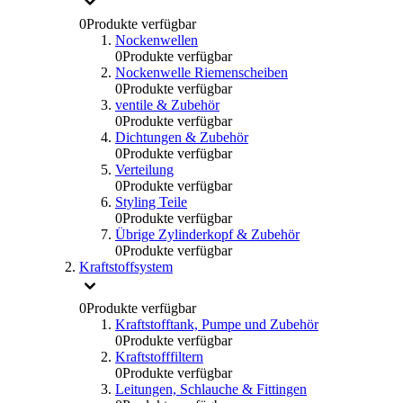
0
Produkte verfügbar
Nockenwellen
0
Produkte verfügbar
Nockenwelle Riemenscheiben
0
Produkte verfügbar
ventile & Zubehör
0
Produkte verfügbar
Dichtungen & Zubehör
0
Produkte verfügbar
Verteilung
0
Produkte verfügbar
Styling Teile
0
Produkte verfügbar
Übrige Zylinderkopf & Zubehör
0
Produkte verfügbar
Kraftstoffsystem
0
Produkte verfügbar
Kraftstofftank, Pumpe und Zubehör
0
Produkte verfügbar
Kraftstofffiltern
0
Produkte verfügbar
Leitungen, Schlauche & Fittingen