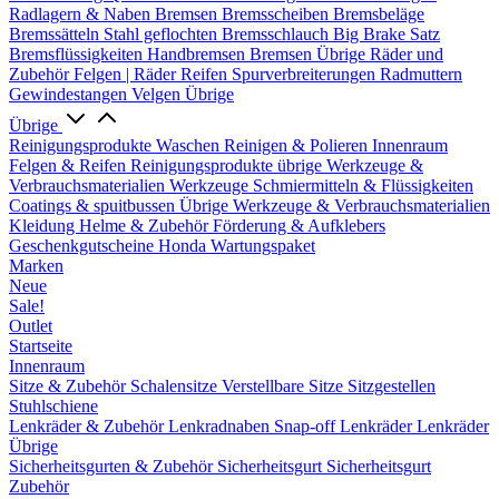
Radlagern & Naben
Bremsen
Bremsscheiben
Bremsbeläge
Bremssätteln
Stahl geflochten Bremsschlauch
Big Brake Satz
Bremsflüssigkeiten
Handbremsen
Bremsen Übrige
Räder und
Zubehör
Felgen | Räder
Reifen
Spurverbreiterungen
Radmuttern
Gewindestangen
Velgen Übrige
Übrige
Reinigungsprodukte
Waschen
Reinigen & Polieren
Innenraum
Felgen & Reifen
Reinigungsprodukte übrige
Werkzeuge &
Verbrauchsmaterialien
Werkzeuge
Schmiermitteln & Flüssigkeiten
Coatings & spuitbussen
Übrige Werkzeuge & Verbrauchsmaterialien
Kleidung
Helme & Zubehör
Förderung & Aufklebers
Geschenkgutscheine
Honda Wartungspaket
Marken
Neue
Sale!
Outlet
Startseite
Innenraum
Sitze & Zubehör
Schalensitze
Verstellbare Sitze
Sitzgestellen
Stuhlschiene
Lenkräder & Zubehör
Lenkradnaben
Snap-off
Lenkräder
Lenkräder
Übrige
Sicherheitsgurten & Zubehör
Sicherheitsgurt
Sicherheitsgurt
Zubehör