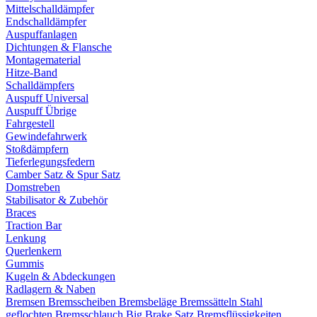
Mittelschalldämpfer
Endschalldämpfer
Auspuffanlagen
Dichtungen & Flansche
Montagematerial
Hitze-Band
Schalldämpfers
Auspuff Universal
Auspuff Übrige
Fahrgestell
Gewindefahrwerk
Stoßdämpfern
Tieferlegungsfedern
Camber Satz & Spur Satz
Domstreben
Stabilisator & Zubehör
Braces
Traction Bar
Lenkung
Querlenkern
Gummis
Kugeln & Abdeckungen
Radlagern & Naben
Bremsen
Bremsscheiben
Bremsbeläge
Bremssätteln
Stahl
geflochten Bremsschlauch
Big Brake Satz
Bremsflüssigkeiten