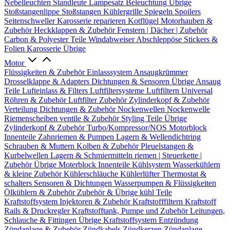
Nebelleuchten
Standleute
Lampesatz
Beleuchtung Übrige
Stoßstangenlippe
Stoßstangen
Kühlergrille
Spiegeln
Spoilers
Seitenschweller
Karosserie reparieren
Kotflügel
Motorhauben &
Zubehör
Heckklappen & Zubehör
Fenstern | Dächer | Zubehör
Carbon & Polyester Teile
Windabweiser
Abschleppöse
Stickers &
Folien
Karosserie Übrige
Motor
Flüssigkeiten & Zubehör
Einlasssystem
Ansaugkrümmer
Drosselklappe & Adapters
Dichtungen & Sensoren
Übrige Ansaug
Teile
Lufteinlass & Filters
Luftfiltersysteme
Luftfiltern
Universal
Röhren & Zubehör
Luftfilter Zubehör
Zylinderkopf & Zubehör
Verteilung
Dichtungen & Zubehör
Nockenwellen
Nockenwelle
Riemenscheiben
ventile & Zubehör
Styling Teile
Übrige
Zylinderkopf & Zubehör
Turbo/Kompressor/NOS
Motorblock
Innenteile
Zahnriemen & Pumpen
Lagern & Wellendichtring
Schrauben & Muttern
Kolben & Zubehör
Pleuelstangen &
Kurbelwellen
Lagern & Schmiermitteln
riemen | Steuerkette |
Zubehör
Übrige Moterblock Innenteile
Kühlsystem
Wasserkühlern
& kleine Zubehör
Kühlerschläuche
Kühlerlüfter
Thermostat &
schalters
Sensoren & Dichtungen
Wasserpumpen & Flüssigkeiten
Ölkühlern & Zubehör
Zubehör & Übrige kühl Teile
Kraftstoffsystem
Injektoren & Zubehör
Kraftstofffiltern
Kraftstoff
Rails & Druckregler
Kraftstofftank, Pumpe und Zubehör
Leitungen,
Schlauche & Fittingen
Übrige Kraftstoffsystem
Entzündung
Zündanlage & Zubehör
Zündkabels
Zündkerzen
Zündanlage