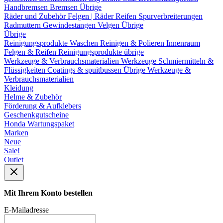
Handbremsen
Bremsen Übrige
Räder und Zubehör
Felgen | Räder
Reifen
Spurverbreiterungen
Radmuttern
Gewindestangen
Velgen Übrige
Übrige
Reinigungsprodukte
Waschen
Reinigen & Polieren
Innenraum
Felgen & Reifen
Reinigungsprodukte übrige
Werkzeuge & Verbrauchsmaterialien
Werkzeuge
Schmiermitteln &
Flüssigkeiten
Coatings & spuitbussen
Übrige Werkzeuge &
Verbrauchsmaterialien
Kleidung
Helme & Zubehör
Förderung & Aufklebers
Geschenkgutscheine
Honda Wartungspaket
Marken
Neue
Sale!
Outlet
Mit Ihrem Konto bestellen
E-Mailadresse