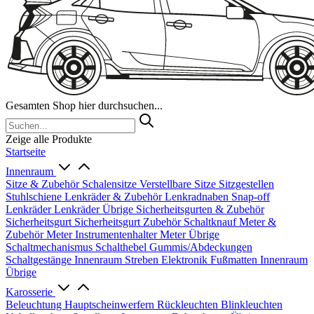
Gesamten Shop hier durchsuchen...
Zeige alle Produkte
Startseite
Innenraum
Sitze & Zubehör
Schalensitze
Verstellbare Sitze
Sitzgestellen
Stuhlschiene
Lenkräder & Zubehör
Lenkradnaben
Snap-off
Lenkräder
Lenkräder Übrige
Sicherheitsgurten & Zubehör
Sicherheitsgurt
Sicherheitsgurt Zubehör
Schaltknauf
Meter &
Zubehör
Meter
Instrumentenhalter
Meter Übrige
Schaltmechanismus
Schalthebel
Gummis/Abdeckungen
Schaltgestänge
Innenraum Streben
Elektronik
Fußmatten
Innenraum
Übrige
Karosserie
Beleuchtung
Hauptscheinwerfern
Rückleuchten
Blinkleuchten