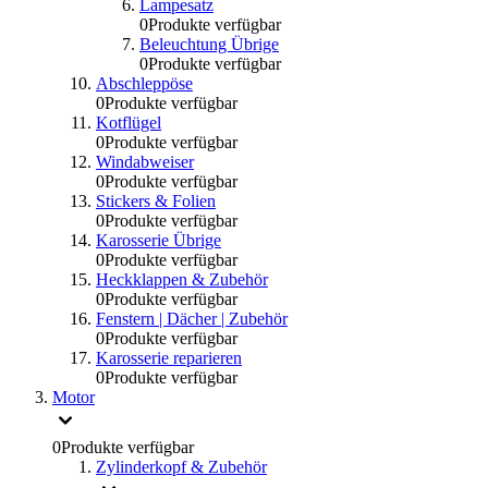
Lampesatz
0
Produkte verfügbar
Beleuchtung Übrige
0
Produkte verfügbar
Abschleppöse
0
Produkte verfügbar
Kotflügel
0
Produkte verfügbar
Windabweiser
0
Produkte verfügbar
Stickers & Folien
0
Produkte verfügbar
Karosserie Übrige
0
Produkte verfügbar
Heckklappen & Zubehör
0
Produkte verfügbar
Fenstern | Dächer | Zubehör
0
Produkte verfügbar
Karosserie reparieren
0
Produkte verfügbar
Motor
0
Produkte verfügbar
Zylinderkopf & Zubehör