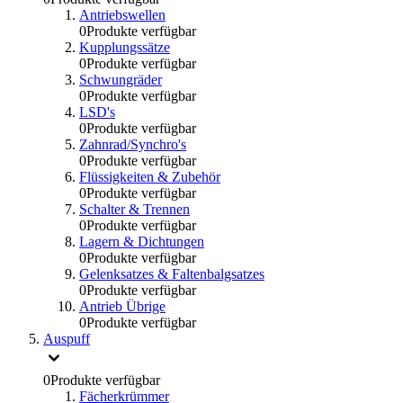
Antriebswellen
0
Produkte verfügbar
Kupplungssätze
0
Produkte verfügbar
Schwungräder
0
Produkte verfügbar
LSD's
0
Produkte verfügbar
Zahnrad/Synchro's
0
Produkte verfügbar
Flüssigkeiten & Zubehör
0
Produkte verfügbar
Schalter & Trennen
0
Produkte verfügbar
Lagern & Dichtungen
0
Produkte verfügbar
Gelenksatzes & Faltenbalgsatzes
0
Produkte verfügbar
Antrieb Übrige
0
Produkte verfügbar
Auspuff
0
Produkte verfügbar
Fächerkrümmer