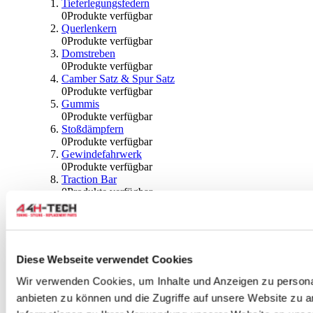
Tieferlegungsfedern
0
Produkte verfügbar
Querlenkern
0
Produkte verfügbar
Domstreben
0
Produkte verfügbar
Camber Satz & Spur Satz
0
Produkte verfügbar
Gummis
0
Produkte verfügbar
Stoßdämpfern
0
Produkte verfügbar
Gewindefahrwerk
0
Produkte verfügbar
Traction Bar
0
Produkte verfügbar
Stabilisator & Zubehör
0
Produkte verfügbar
Kugeln & Abdeckungen
0
Produkte verfügbar
Radlagern & Naben
Diese Webseite verwendet Cookies
0
Produkte verfügbar
Räder und Zubehör
Wir verwenden Cookies, um Inhalte und Anzeigen zu personal
anbieten zu können und die Zugriffe auf unsere Website zu 
0
Produkte verfügbar