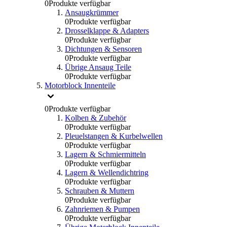
0
Produkte verfügbar
Ansaugkrümmer
0
Produkte verfügbar
Drosselklappe & Adapters
0
Produkte verfügbar
Dichtungen & Sensoren
0
Produkte verfügbar
Übrige Ansaug Teile
0
Produkte verfügbar
Motorblock Innenteile
0
Produkte verfügbar
Kolben & Zubehör
0
Produkte verfügbar
Pleuelstangen & Kurbelwellen
0
Produkte verfügbar
Lagern & Schmiermitteln
0
Produkte verfügbar
Lagern & Wellendichtring
0
Produkte verfügbar
Schrauben & Muttern
0
Produkte verfügbar
Zahnriemen & Pumpen
0
Produkte verfügbar