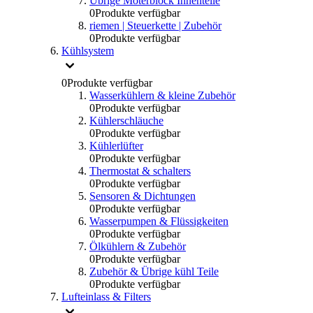
Übrige Moterblock Innenteile
0
Produkte verfügbar
riemen | Steuerkette | Zubehör
0
Produkte verfügbar
Kühlsystem
0
Produkte verfügbar
Wasserkühlern & kleine Zubehör
0
Produkte verfügbar
Kühlerschläuche
0
Produkte verfügbar
Kühlerlüfter
0
Produkte verfügbar
Thermostat & schalters
0
Produkte verfügbar
Sensoren & Dichtungen
0
Produkte verfügbar
Wasserpumpen & Flüssigkeiten
0
Produkte verfügbar
Ölkühlern & Zubehör
0
Produkte verfügbar
Zubehör & Übrige kühl Teile
0
Produkte verfügbar
Lufteinlass & Filters