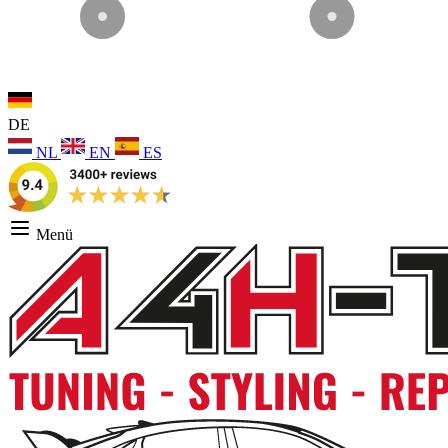
DE
NL
EN
ES
Menü