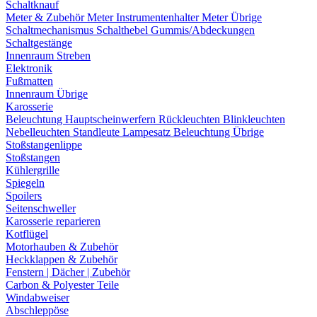
Schaltknauf
Meter & Zubehör
Meter
Instrumentenhalter
Meter Übrige
Schaltmechanismus
Schalthebel
Gummis/Abdeckungen
Schaltgestänge
Innenraum Streben
Elektronik
Fußmatten
Innenraum Übrige
Karosserie
Beleuchtung
Hauptscheinwerfern
Rückleuchten
Blinkleuchten
Nebelleuchten
Standleute
Lampesatz
Beleuchtung Übrige
Stoßstangenlippe
Stoßstangen
Kühlergrille
Spiegeln
Spoilers
Seitenschweller
Karosserie reparieren
Kotflügel
Motorhauben & Zubehör
Heckklappen & Zubehör
Fenstern | Dächer | Zubehör
Carbon & Polyester Teile
Windabweiser
Abschleppöse