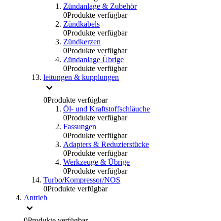
Zündanlage & Zubehör
0
Produkte verfügbar
Zündkabels
0
Produkte verfügbar
Zündkerzen
0
Produkte verfügbar
Zündanlage Übrige
0
Produkte verfügbar
leitungen & kupplungen
0
Produkte verfügbar
Öl- und Kraftstoffschläuche
0
Produkte verfügbar
Fassungen
0
Produkte verfügbar
Adapters & Reduzierstücke
0
Produkte verfügbar
Werkzeuge & Übrige
0
Produkte verfügbar
Turbo/Kompressor/NOS
0
Produkte verfügbar
Antrieb
0
Produkte verfügbar