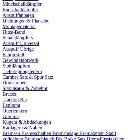
Mittelschalldämpfer
Endschalldämpfer
Auspuffanlagen
Dichtungen & Flansche
Montagematerial
Hitze-Band
Schalldämpfers
Auspuff Universal
Auspuff Übrige
Fahrgestell
Gewindefahrwerk
Stoßdämpfern
Tieferlegungsfedern
Camber Satz & Spur Satz
Domstreben
Stabilisator & Zubehör
Braces
Traction Bar
Lenkung
Querlenkern
Gummis
Kugeln & Abdeckungen
Radlagern & Naben
Bremsen
Bremsscheiben
Bremsbeläge
Bremssätteln
Stahl
geflochten Bremsschlauch
Big Brake Satz
Bremsflüssigkeiten