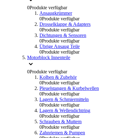
0
Produkte verfügbar
Ansaugkrümmer
0
Produkte verfügbar
Drosselklappe & Adapters
0
Produkte verfügbar
Dichtungen & Sensoren
0
Produkte verfügbar
Übrige Ansaug Teile
0
Produkte verfügbar
Motorblock Innenteile
0
Produkte verfügbar
Kolben & Zubehör
0
Produkte verfügbar
Pleuelstangen & Kurbelwellen
0
Produkte verfügbar
Lagern & Schmiermitteln
0
Produkte verfügbar
Lagern & Wellendichtring
0
Produkte verfügbar
Schrauben & Muttern
0
Produkte verfügbar
Zahnriemen & Pumpen