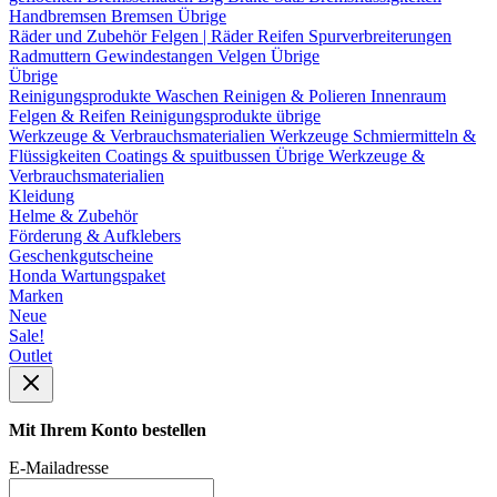
Handbremsen
Bremsen Übrige
Räder und Zubehör
Felgen | Räder
Reifen
Spurverbreiterungen
Radmuttern
Gewindestangen
Velgen Übrige
Übrige
Reinigungsprodukte
Waschen
Reinigen & Polieren
Innenraum
Felgen & Reifen
Reinigungsprodukte übrige
Werkzeuge & Verbrauchsmaterialien
Werkzeuge
Schmiermitteln &
Flüssigkeiten
Coatings & spuitbussen
Übrige Werkzeuge &
Verbrauchsmaterialien
Kleidung
Helme & Zubehör
Förderung & Aufklebers
Geschenkgutscheine
Honda Wartungspaket
Marken
Neue
Sale!
Outlet
Mit Ihrem Konto bestellen
E-Mailadresse