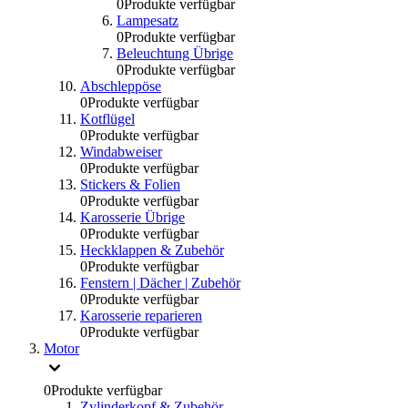
0
Produkte verfügbar
Lampesatz
0
Produkte verfügbar
Beleuchtung Übrige
0
Produkte verfügbar
Abschleppöse
0
Produkte verfügbar
Kotflügel
0
Produkte verfügbar
Windabweiser
0
Produkte verfügbar
Stickers & Folien
0
Produkte verfügbar
Karosserie Übrige
0
Produkte verfügbar
Heckklappen & Zubehör
0
Produkte verfügbar
Fenstern | Dächer | Zubehör
0
Produkte verfügbar
Karosserie reparieren
0
Produkte verfügbar
Motor
0
Produkte verfügbar
Zylinderkopf & Zubehör