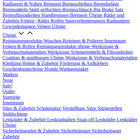
Radlagern & Naben
Bremsen
Bremsscheiben
Bremsbeläge
Bremssätteln
Stahl geflochten Bremsschlauch
Big Brake Satz
Bremsflüssigkeiten
Handbremsen
Bremsen Übrige
Räder und
Zubehör
Felgen | Räder
Reifen
Spurverbreiterungen
Radmuttern
Gewindestangen
Velgen Übrige
Übrige
Reinigungsprodukte
Waschen
Reinigen & Polieren
Innenraum
Felgen & Reifen
Reinigungsprodukte übrige
Werkzeuge &
Verbrauchsmaterialien
Werkzeuge
Schmiermitteln & Flüssigkeiten
Coatings & spuitbussen
Übrige Werkzeuge & Verbrauchsmaterialien
Kleidung
Helme & Zubehör
Förderung & Aufklebers
Geschenkgutscheine
Honda Wartungspaket
Marken
Neue
Sale!
Outlet
Startseite
Innenraum
Sitze & Zubehör
Schalensitze
Verstellbare Sitze
Sitzgestellen
Stuhlschiene
Lenkräder & Zubehör
Lenkradnaben
Snap-off
Lenkräder
Lenkräder
Übrige
Sicherheitsgurten & Zubehör
Sicherheitsgurt
Sicherheitsgurt
Zubehör