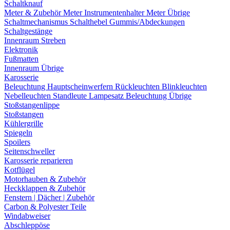
Schaltknauf
Meter & Zubehör
Meter
Instrumentenhalter
Meter Übrige
Schaltmechanismus
Schalthebel
Gummis/Abdeckungen
Schaltgestänge
Innenraum Streben
Elektronik
Fußmatten
Innenraum Übrige
Karosserie
Beleuchtung
Hauptscheinwerfern
Rückleuchten
Blinkleuchten
Nebelleuchten
Standleute
Lampesatz
Beleuchtung Übrige
Stoßstangenlippe
Stoßstangen
Kühlergrille
Spiegeln
Spoilers
Seitenschweller
Karosserie reparieren
Kotflügel
Motorhauben & Zubehör
Heckklappen & Zubehör
Fenstern | Dächer | Zubehör
Carbon & Polyester Teile
Windabweiser
Abschleppöse