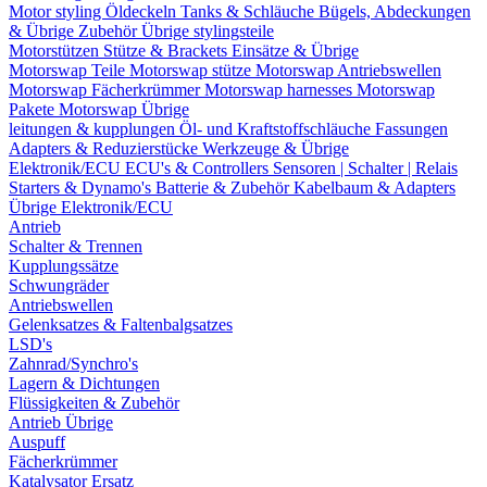
Motor styling
Öldeckeln
Tanks & Schläuche
Bügels, Abdeckungen
& Übrige Zubehör
Übrige stylingsteile
Motorstützen
Stütze & Brackets
Einsätze & Übrige
Motorswap Teile
Motorswap stütze
Motorswap Antriebswellen
Motorswap Fächerkrümmer
Motorswap harnesses
Motorswap
Pakete
Motorswap Übrige
leitungen & kupplungen
Öl- und Kraftstoffschläuche
Fassungen
Adapters & Reduzierstücke
Werkzeuge & Übrige
Elektronik/ECU
ECU's & Controllers
Sensoren | Schalter | Relais
Starters & Dynamo's
Batterie & Zubehör
Kabelbaum & Adapters
Übrige Elektronik/ECU
Antrieb
Schalter & Trennen
Kupplungssätze
Schwungräder
Antriebswellen
Gelenksatzes & Faltenbalgsatzes
LSD's
Zahnrad/Synchro's
Lagern & Dichtungen
Flüssigkeiten & Zubehör
Antrieb Übrige
Auspuff
Fächerkrümmer
Katalysator Ersatz