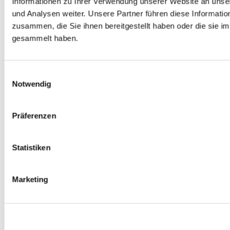
Informationen zu Ihrer Verwendung unserer Website an unse
0
Produkte verfügbar
und Analysen weiter. Unsere Partner führen diese Informati
Spurverbreiterungen
zusammen, die Sie ihnen bereitgestellt haben oder die sie 
0
Produkte verfügbar
Radmuttern
gesammelt haben.
0
Produkte verfügbar
Gewindestangen
0
Produkte verfügbar
Velgen Übrige
Einwilligungsauswahl
0
Produkte verfügbar
Notwendig
Felgen | Räder
0
Produkte verfügbar
Reifen
Präferenzen
0
Produkte verfügbar
Bremsen
Statistiken
0
Produkte verfügbar
Bremsscheiben
0
Produkte verfügbar
Marketing
Bremsbeläge
0
Produkte verfügbar
Bremssätteln
0
Produkte verfügbar
Stahl geflochten Bremsschlauch
0
Produkte verfügbar