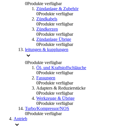
0
Produkte verfügbar
Zündanlage & Zubehör
0
Produkte verfügbar
Zündkabels
0
Produkte verfügbar
Zündkerzen
0
Produkte verfügbar
Zündanlage Übrige
0
Produkte verfügbar
leitungen & kupplungen
0
Produkte verfügbar
Öl- und Kraftstoffschläuche
0
Produkte verfügbar
Fassungen
0
Produkte verfügbar
Adapters & Reduzierstücke
0
Produkte verfügbar
Werkzeuge & Übrige
0
Produkte verfügbar
Turbo/Kompressor/NOS
0
Produkte verfügbar
Antrieb