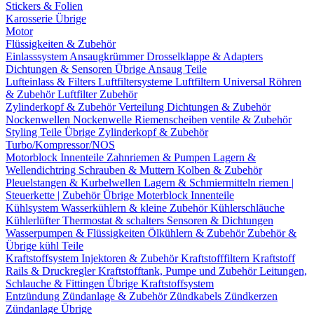
Stickers & Folien
Karosserie Übrige
Motor
Flüssigkeiten & Zubehör
Einlasssystem
Ansaugkrümmer
Drosselklappe & Adapters
Dichtungen & Sensoren
Übrige Ansaug Teile
Lufteinlass & Filters
Luftfiltersysteme
Luftfiltern
Universal Röhren
& Zubehör
Luftfilter Zubehör
Zylinderkopf & Zubehör
Verteilung
Dichtungen & Zubehör
Nockenwellen
Nockenwelle Riemenscheiben
ventile & Zubehör
Styling Teile
Übrige Zylinderkopf & Zubehör
Turbo/Kompressor/NOS
Motorblock Innenteile
Zahnriemen & Pumpen
Lagern &
Wellendichtring
Schrauben & Muttern
Kolben & Zubehör
Pleuelstangen & Kurbelwellen
Lagern & Schmiermitteln
riemen |
Steuerkette | Zubehör
Übrige Moterblock Innenteile
Kühlsystem
Wasserkühlern & kleine Zubehör
Kühlerschläuche
Kühlerlüfter
Thermostat & schalters
Sensoren & Dichtungen
Wasserpumpen & Flüssigkeiten
Ölkühlern & Zubehör
Zubehör &
Übrige kühl Teile
Kraftstoffsystem
Injektoren & Zubehör
Kraftstofffiltern
Kraftstoff
Rails & Druckregler
Kraftstofftank, Pumpe und Zubehör
Leitungen,
Schlauche & Fittingen
Übrige Kraftstoffsystem
Entzündung
Zündanlage & Zubehör
Zündkabels
Zündkerzen
Zündanlage Übrige