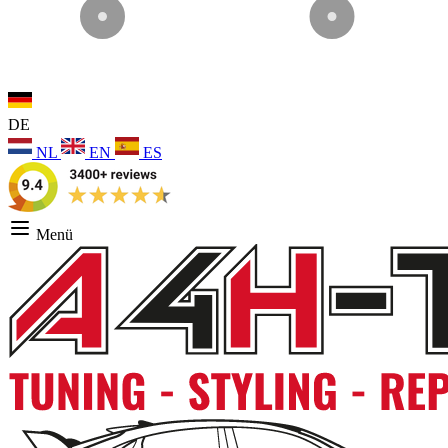
DE
NL
EN
ES
Menü