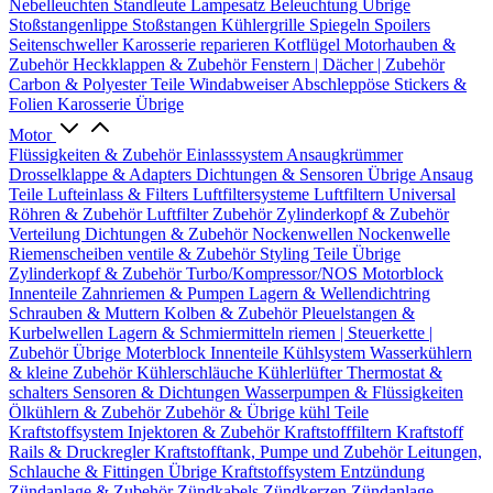
Nebelleuchten
Standleute
Lampesatz
Beleuchtung Übrige
Stoßstangenlippe
Stoßstangen
Kühlergrille
Spiegeln
Spoilers
Seitenschweller
Karosserie reparieren
Kotflügel
Motorhauben &
Zubehör
Heckklappen & Zubehör
Fenstern | Dächer | Zubehör
Carbon & Polyester Teile
Windabweiser
Abschleppöse
Stickers &
Folien
Karosserie Übrige
Motor
Flüssigkeiten & Zubehör
Einlasssystem
Ansaugkrümmer
Drosselklappe & Adapters
Dichtungen & Sensoren
Übrige Ansaug
Teile
Lufteinlass & Filters
Luftfiltersysteme
Luftfiltern
Universal
Röhren & Zubehör
Luftfilter Zubehör
Zylinderkopf & Zubehör
Verteilung
Dichtungen & Zubehör
Nockenwellen
Nockenwelle
Riemenscheiben
ventile & Zubehör
Styling Teile
Übrige
Zylinderkopf & Zubehör
Turbo/Kompressor/NOS
Motorblock
Innenteile
Zahnriemen & Pumpen
Lagern & Wellendichtring
Schrauben & Muttern
Kolben & Zubehör
Pleuelstangen &
Kurbelwellen
Lagern & Schmiermitteln
riemen | Steuerkette |
Zubehör
Übrige Moterblock Innenteile
Kühlsystem
Wasserkühlern
& kleine Zubehör
Kühlerschläuche
Kühlerlüfter
Thermostat &
schalters
Sensoren & Dichtungen
Wasserpumpen & Flüssigkeiten
Ölkühlern & Zubehör
Zubehör & Übrige kühl Teile
Kraftstoffsystem
Injektoren & Zubehör
Kraftstofffiltern
Kraftstoff
Rails & Druckregler
Kraftstofftank, Pumpe und Zubehör
Leitungen,
Schlauche & Fittingen
Übrige Kraftstoffsystem
Entzündung
Zündanlage & Zubehör
Zündkabels
Zündkerzen
Zündanlage