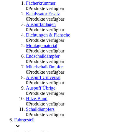
Fächerkrümmer
0
Produkte verfügbar
Katalysator Ersatz
0
Produkte verfügbar
Auspuffanlagen
0
Produkte verfügbar
Dichtungen & Flansche
0
Produkte verfügbar
Montagematerial
0
Produkte verfügbar
Endschalldämpfer
0
Produkte verfügbar
Mittelschalldämpfer
0
Produkte verfügbar
Auspuff Universal
0
Produkte verfügbar
Auspuff Übrige
0
Produkte verfügbar
Hitze-Band
0
Produkte verfügbar
Schalldämpfers
0
Produkte verfügbar
Fahrgestell