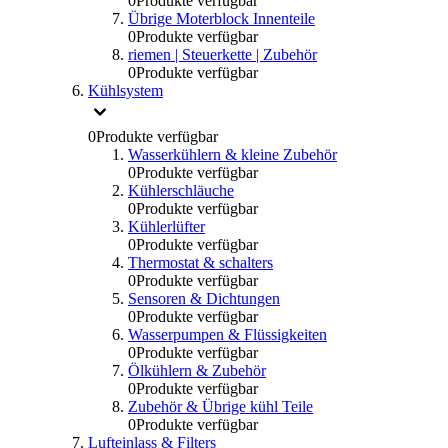
0
Produkte verfügbar
Übrige Moterblock Innenteile
0
Produkte verfügbar
riemen | Steuerkette | Zubehör
0
Produkte verfügbar
Kühlsystem
0
Produkte verfügbar
Wasserkühlern & kleine Zubehör
0
Produkte verfügbar
Kühlerschläuche
0
Produkte verfügbar
Kühlerlüfter
0
Produkte verfügbar
Thermostat & schalters
0
Produkte verfügbar
Sensoren & Dichtungen
0
Produkte verfügbar
Wasserpumpen & Flüssigkeiten
0
Produkte verfügbar
Ölkühlern & Zubehör
0
Produkte verfügbar
Zubehör & Übrige kühl Teile
0
Produkte verfügbar
Lufteinlass & Filters