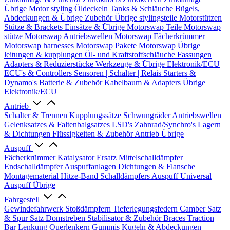
Übrige
Motor styling
Öldeckeln
Tanks & Schläuche
Bügels,
Abdeckungen & Übrige Zubehör
Übrige stylingsteile
Motorstützen
Stütze & Brackets
Einsätze & Übrige
Motorswap Teile
Motorswap
stütze
Motorswap Antriebswellen
Motorswap Fächerkrümmer
Motorswap harnesses
Motorswap Pakete
Motorswap Übrige
leitungen & kupplungen
Öl- und Kraftstoffschläuche
Fassungen
Adapters & Reduzierstücke
Werkzeuge & Übrige
Elektronik/ECU
ECU's & Controllers
Sensoren | Schalter | Relais
Starters &
Dynamo's
Batterie & Zubehör
Kabelbaum & Adapters
Übrige
Elektronik/ECU
Antrieb
Schalter & Trennen
Kupplungssätze
Schwungräder
Antriebswellen
Gelenksatzes & Faltenbalgsatzes
LSD's
Zahnrad/Synchro's
Lagern
& Dichtungen
Flüssigkeiten & Zubehör
Antrieb Übrige
Auspuff
Fächerkrümmer
Katalysator Ersatz
Mittelschalldämpfer
Endschalldämpfer
Auspuffanlagen
Dichtungen & Flansche
Montagematerial
Hitze-Band
Schalldämpfers
Auspuff Universal
Auspuff Übrige
Fahrgestell
Gewindefahrwerk
Stoßdämpfern
Tieferlegungsfedern
Camber Satz
& Spur Satz
Domstreben
Stabilisator & Zubehör
Braces
Traction
Bar
Lenkung
Querlenkern
Gummis
Kugeln & Abdeckungen