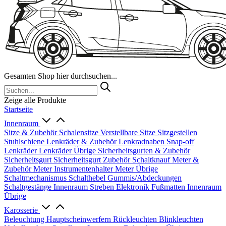
Gesamten Shop hier durchsuchen...
Zeige alle Produkte
Startseite
Innenraum
Sitze & Zubehör
Schalensitze
Verstellbare Sitze
Sitzgestellen
Stuhlschiene
Lenkräder & Zubehör
Lenkradnaben
Snap-off
Lenkräder
Lenkräder Übrige
Sicherheitsgurten & Zubehör
Sicherheitsgurt
Sicherheitsgurt Zubehör
Schaltknauf
Meter &
Zubehör
Meter
Instrumentenhalter
Meter Übrige
Schaltmechanismus
Schalthebel
Gummis/Abdeckungen
Schaltgestänge
Innenraum Streben
Elektronik
Fußmatten
Innenraum
Übrige
Karosserie
Beleuchtung
Hauptscheinwerfern
Rückleuchten
Blinkleuchten