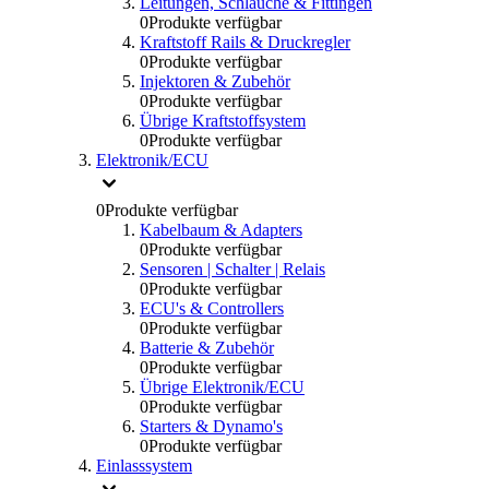
Leitungen, Schlauche & Fittingen
0
Produkte verfügbar
Kraftstoff Rails & Druckregler
0
Produkte verfügbar
Injektoren & Zubehör
0
Produkte verfügbar
Übrige Kraftstoffsystem
0
Produkte verfügbar
Elektronik/ECU
0
Produkte verfügbar
Kabelbaum & Adapters
0
Produkte verfügbar
Sensoren | Schalter | Relais
0
Produkte verfügbar
ECU's & Controllers
0
Produkte verfügbar
Batterie & Zubehör
0
Produkte verfügbar
Übrige Elektronik/ECU
0
Produkte verfügbar
Starters & Dynamo's
0
Produkte verfügbar
Einlasssystem