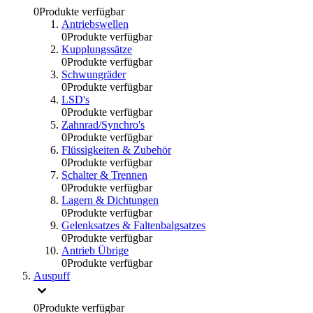
0
Produkte verfügbar
Antriebswellen
0
Produkte verfügbar
Kupplungssätze
0
Produkte verfügbar
Schwungräder
0
Produkte verfügbar
LSD's
0
Produkte verfügbar
Zahnrad/Synchro's
0
Produkte verfügbar
Flüssigkeiten & Zubehör
0
Produkte verfügbar
Schalter & Trennen
0
Produkte verfügbar
Lagern & Dichtungen
0
Produkte verfügbar
Gelenksatzes & Faltenbalgsatzes
0
Produkte verfügbar
Antrieb Übrige
0
Produkte verfügbar
Auspuff
0
Produkte verfügbar