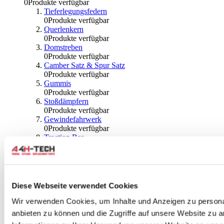
0
Produkte verfügbar
Tieferlegungsfedern
0
Produkte verfügbar
Querlenkern
0
Produkte verfügbar
Domstreben
0
Produkte verfügbar
Camber Satz & Spur Satz
0
Produkte verfügbar
Gummis
0
Produkte verfügbar
Stoßdämpfern
0
Produkte verfügbar
Gewindefahrwerk
0
Produkte verfügbar
Traction Bar
0
Produkte verfügbar
Stabilisator & Zubehör
0
Produkte verfügbar
Kugeln & Abdeckungen
0
Produkte verfügbar
Diese Webseite verwendet Cookies
Radlagern & Naben
0
Produkte verfügbar
Wir verwenden Cookies, um Inhalte und Anzeigen zu personal
Räder und Zubehör
anbieten zu können und die Zugriffe auf unsere Website zu 