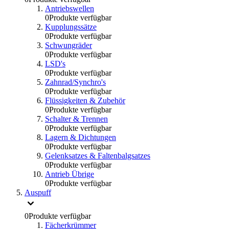
Antriebswellen
0
Produkte verfügbar
Kupplungssätze
0
Produkte verfügbar
Schwungräder
0
Produkte verfügbar
LSD's
0
Produkte verfügbar
Zahnrad/Synchro's
0
Produkte verfügbar
Flüssigkeiten & Zubehör
0
Produkte verfügbar
Schalter & Trennen
0
Produkte verfügbar
Lagern & Dichtungen
0
Produkte verfügbar
Gelenksatzes & Faltenbalgsatzes
0
Produkte verfügbar
Antrieb Übrige
0
Produkte verfügbar
Auspuff
0
Produkte verfügbar
Fächerkrümmer