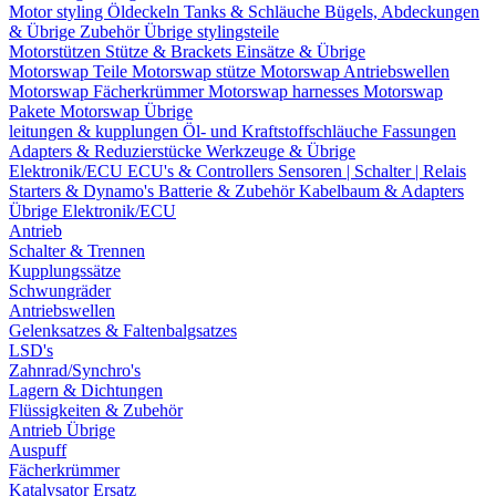
Motor styling
Öldeckeln
Tanks & Schläuche
Bügels, Abdeckungen
& Übrige Zubehör
Übrige stylingsteile
Motorstützen
Stütze & Brackets
Einsätze & Übrige
Motorswap Teile
Motorswap stütze
Motorswap Antriebswellen
Motorswap Fächerkrümmer
Motorswap harnesses
Motorswap
Pakete
Motorswap Übrige
leitungen & kupplungen
Öl- und Kraftstoffschläuche
Fassungen
Adapters & Reduzierstücke
Werkzeuge & Übrige
Elektronik/ECU
ECU's & Controllers
Sensoren | Schalter | Relais
Starters & Dynamo's
Batterie & Zubehör
Kabelbaum & Adapters
Übrige Elektronik/ECU
Antrieb
Schalter & Trennen
Kupplungssätze
Schwungräder
Antriebswellen
Gelenksatzes & Faltenbalgsatzes
LSD's
Zahnrad/Synchro's
Lagern & Dichtungen
Flüssigkeiten & Zubehör
Antrieb Übrige
Auspuff
Fächerkrümmer
Katalysator Ersatz