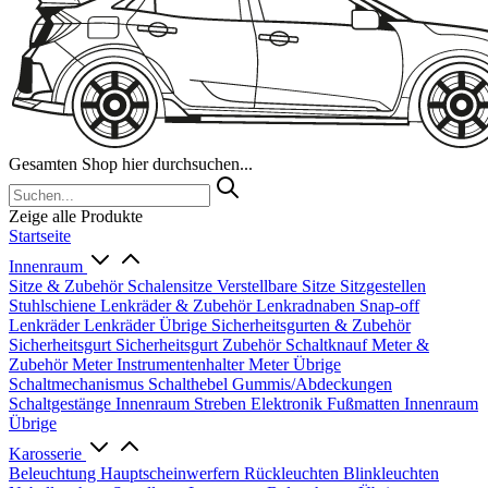
Gesamten Shop hier durchsuchen...
Zeige alle Produkte
Startseite
Innenraum
Sitze & Zubehör
Schalensitze
Verstellbare Sitze
Sitzgestellen
Stuhlschiene
Lenkräder & Zubehör
Lenkradnaben
Snap-off
Lenkräder
Lenkräder Übrige
Sicherheitsgurten & Zubehör
Sicherheitsgurt
Sicherheitsgurt Zubehör
Schaltknauf
Meter &
Zubehör
Meter
Instrumentenhalter
Meter Übrige
Schaltmechanismus
Schalthebel
Gummis/Abdeckungen
Schaltgestänge
Innenraum Streben
Elektronik
Fußmatten
Innenraum
Übrige
Karosserie
Beleuchtung
Hauptscheinwerfern
Rückleuchten
Blinkleuchten