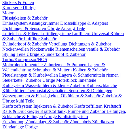
Stickers & Folien
Karosserie Übrige
Motor
Flüssigkeiten & Zubehör
Einlasssystem
Ansaugkrümmer
Drosselklappe & Adapters
Dichtungen & Sensoren
Übrige Ansaug Teile
Lufteinlass & Filters
Luftfiltersysteme
Luftfiltern
Universal Röhren
& Zubehör
Luftfilter Zubehör
Zylinderkopf & Zubehör
Verteilung
Dichtungen & Zubehör
Nockenwellen
Nockenwelle Riemenscheiben
ventile & Zubehör
Styling Teile
Übrige Zylinderkopf & Zubehör
Turbo/Kompressor/NOS
Motorblock Innenteile
Zahnriemen & Pumpen
Lagern &
Wellendichtring
Schrauben & Muttern
Kolben & Zubehör
Pleuelstangen & Kurbelwellen
Lagern & Schmiermitteln
riemen |
Steuerkette | Zubehör
Übrige Moterblock Innenteile
Kühlsystem
Wasserkühlern & kleine Zubehör
Kühlerschläuche
Kühlerlüfter
Thermostat & schalters
Sensoren & Dichtungen
Wasserpumpen & Flüssigkeiten
Ölkühlern & Zubehör
Zubehör &
Übrige kühl Teile
Kraftstoffsystem
Injektoren & Zubehör
Kraftstofffiltern
Kraftstoff
Rails & Druckregler
Kraftstofftank, Pumpe und Zubehör
Leitungen,
Schlauche & Fittingen
Übrige Kraftstoffsystem
Entzündung
Zündanlage & Zubehör
Zündkabels
Zündkerzen
Zündanlage Übrige