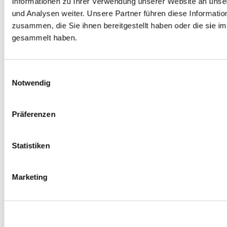
Informationen zu Ihrer Verwendung unserer Website an unse
Spurverbreiterungen
und Analysen weiter. Unsere Partner führen diese Informati
0
Produkte verfügbar
zusammen, die Sie ihnen bereitgestellt haben oder die sie 
Radmuttern
0
Produkte verfügbar
gesammelt haben.
Gewindestangen
0
Produkte verfügbar
Velgen Übrige
0
Produkte verfügbar
Einwilligungsauswahl
Felgen | Räder
Notwendig
0
Produkte verfügbar
Reifen
0
Produkte verfügbar
Präferenzen
Bremsen
0
Produkte verfügbar
Statistiken
Bremsscheiben
0
Produkte verfügbar
Bremsbeläge
Marketing
0
Produkte verfügbar
Bremssätteln
0
Produkte verfügbar
Stahl geflochten Bremsschlauch
0
Produkte verfügbar
Big Brake Satz