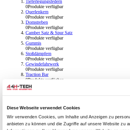
Tieferlegungsfedern
0
Produkte verfügbar
Querlenkern
0
Produkte verfügbar
Domstreben
0
Produkte verfügbar
Camber Satz & Spur Satz
0
Produkte verfügbar
Gummis
0
Produkte verfügbar
Stoßdämpfern
0
Produkte verfügbar
Gewindefahrwerk
0
Produkte verfügbar
Traction Bar
0
Produkte verfügbar
Stabilisator & Zubehör
0
Produkte verfügbar
Kugeln & Abdeckungen
0
Produkte verfügbar
Radlagern & Naben
Diese Webseite verwendet Cookies
0
Produkte verfügbar
Räder und Zubehör
Wir verwenden Cookies, um Inhalte und Anzeigen zu personal
anbieten zu können und die Zugriffe auf unsere Website zu 
0
Produkte verfügbar