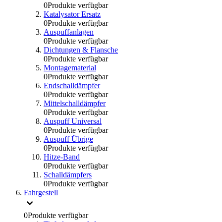
0
Produkte verfügbar
Katalysator Ersatz
0
Produkte verfügbar
Auspuffanlagen
0
Produkte verfügbar
Dichtungen & Flansche
0
Produkte verfügbar
Montagematerial
0
Produkte verfügbar
Endschalldämpfer
0
Produkte verfügbar
Mittelschalldämpfer
0
Produkte verfügbar
Auspuff Universal
0
Produkte verfügbar
Auspuff Übrige
0
Produkte verfügbar
Hitze-Band
0
Produkte verfügbar
Schalldämpfers
0
Produkte verfügbar
Fahrgestell
0
Produkte verfügbar