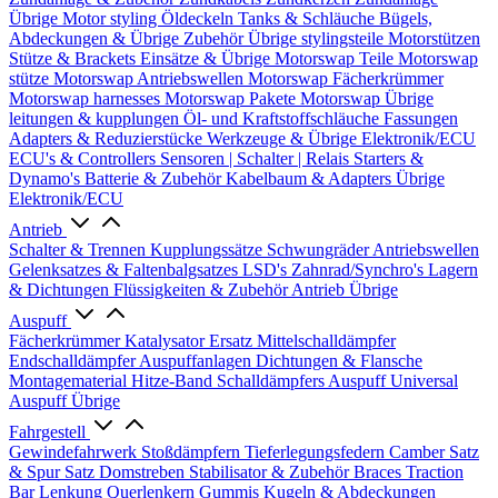
Übrige
Motor styling
Öldeckeln
Tanks & Schläuche
Bügels,
Abdeckungen & Übrige Zubehör
Übrige stylingsteile
Motorstützen
Stütze & Brackets
Einsätze & Übrige
Motorswap Teile
Motorswap
stütze
Motorswap Antriebswellen
Motorswap Fächerkrümmer
Motorswap harnesses
Motorswap Pakete
Motorswap Übrige
leitungen & kupplungen
Öl- und Kraftstoffschläuche
Fassungen
Adapters & Reduzierstücke
Werkzeuge & Übrige
Elektronik/ECU
ECU's & Controllers
Sensoren | Schalter | Relais
Starters &
Dynamo's
Batterie & Zubehör
Kabelbaum & Adapters
Übrige
Elektronik/ECU
Antrieb
Schalter & Trennen
Kupplungssätze
Schwungräder
Antriebswellen
Gelenksatzes & Faltenbalgsatzes
LSD's
Zahnrad/Synchro's
Lagern
& Dichtungen
Flüssigkeiten & Zubehör
Antrieb Übrige
Auspuff
Fächerkrümmer
Katalysator Ersatz
Mittelschalldämpfer
Endschalldämpfer
Auspuffanlagen
Dichtungen & Flansche
Montagematerial
Hitze-Band
Schalldämpfers
Auspuff Universal
Auspuff Übrige
Fahrgestell
Gewindefahrwerk
Stoßdämpfern
Tieferlegungsfedern
Camber Satz
& Spur Satz
Domstreben
Stabilisator & Zubehör
Braces
Traction
Bar
Lenkung
Querlenkern
Gummis
Kugeln & Abdeckungen