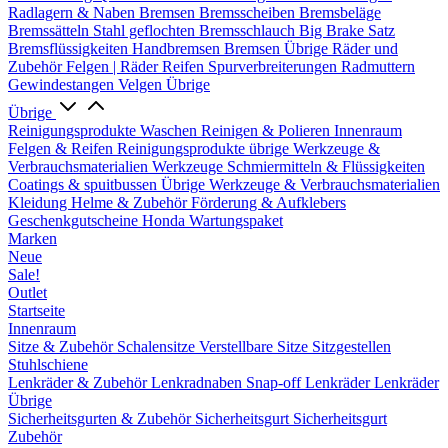
Radlagern & Naben
Bremsen
Bremsscheiben
Bremsbeläge
Bremssätteln
Stahl geflochten Bremsschlauch
Big Brake Satz
Bremsflüssigkeiten
Handbremsen
Bremsen Übrige
Räder und
Zubehör
Felgen | Räder
Reifen
Spurverbreiterungen
Radmuttern
Gewindestangen
Velgen Übrige
Übrige
Reinigungsprodukte
Waschen
Reinigen & Polieren
Innenraum
Felgen & Reifen
Reinigungsprodukte übrige
Werkzeuge &
Verbrauchsmaterialien
Werkzeuge
Schmiermitteln & Flüssigkeiten
Coatings & spuitbussen
Übrige Werkzeuge & Verbrauchsmaterialien
Kleidung
Helme & Zubehör
Förderung & Aufklebers
Geschenkgutscheine
Honda Wartungspaket
Marken
Neue
Sale!
Outlet
Startseite
Innenraum
Sitze & Zubehör
Schalensitze
Verstellbare Sitze
Sitzgestellen
Stuhlschiene
Lenkräder & Zubehör
Lenkradnaben
Snap-off
Lenkräder
Lenkräder
Übrige
Sicherheitsgurten & Zubehör
Sicherheitsgurt
Sicherheitsgurt
Zubehör