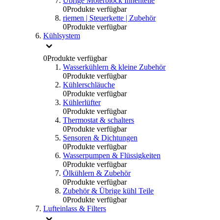
Übrige Moterblock Innenteile
0
Produkte verfügbar
riemen | Steuerkette | Zubehör
0
Produkte verfügbar
Kühlsystem
0
Produkte verfügbar
Wasserkühlern & kleine Zubehör
0
Produkte verfügbar
Kühlerschläuche
0
Produkte verfügbar
Kühlerlüfter
0
Produkte verfügbar
Thermostat & schalters
0
Produkte verfügbar
Sensoren & Dichtungen
0
Produkte verfügbar
Wasserpumpen & Flüssigkeiten
0
Produkte verfügbar
Ölkühlern & Zubehör
0
Produkte verfügbar
Zubehör & Übrige kühl Teile
0
Produkte verfügbar
Lufteinlass & Filters