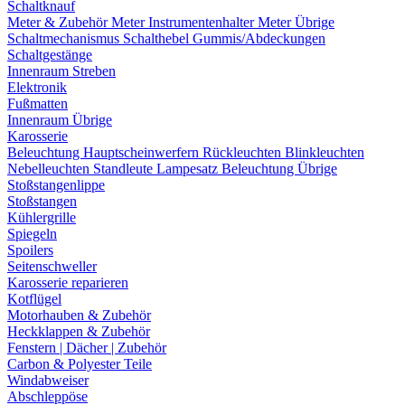
Schaltknauf
Meter & Zubehör
Meter
Instrumentenhalter
Meter Übrige
Schaltmechanismus
Schalthebel
Gummis/Abdeckungen
Schaltgestänge
Innenraum Streben
Elektronik
Fußmatten
Innenraum Übrige
Karosserie
Beleuchtung
Hauptscheinwerfern
Rückleuchten
Blinkleuchten
Nebelleuchten
Standleute
Lampesatz
Beleuchtung Übrige
Stoßstangenlippe
Stoßstangen
Kühlergrille
Spiegeln
Spoilers
Seitenschweller
Karosserie reparieren
Kotflügel
Motorhauben & Zubehör
Heckklappen & Zubehör
Fenstern | Dächer | Zubehör
Carbon & Polyester Teile
Windabweiser
Abschleppöse