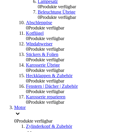
Lampesatz
0
Produkte verfügbar
Beleuchtung Übrige
0
Produkte verfügbar
Abschleppöse
0
Produkte verfügbar
Kotflügel
0
Produkte verfügbar
Windabweiser
0
Produkte verfügbar
Stickers & Folien
0
Produkte verfügbar
Karosserie Übrige
0
Produkte verfügbar
Heckklappen & Zubehör
0
Produkte verfügbar
Fenstern | Dächer | Zubehör
0
Produkte verfügbar
Karosserie reparieren
0
Produkte verfügbar
Motor
0
Produkte verfügbar
Zylinderkopf & Zubehör