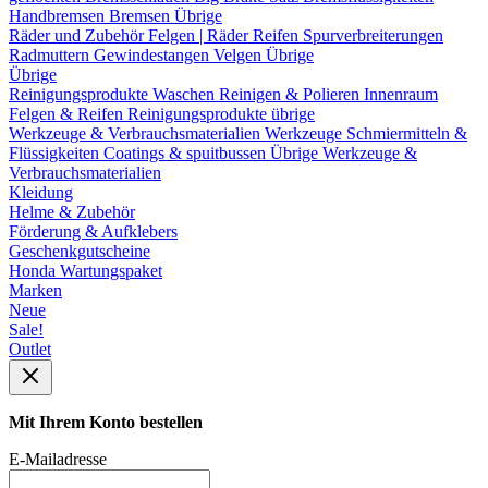
Handbremsen
Bremsen Übrige
Räder und Zubehör
Felgen | Räder
Reifen
Spurverbreiterungen
Radmuttern
Gewindestangen
Velgen Übrige
Übrige
Reinigungsprodukte
Waschen
Reinigen & Polieren
Innenraum
Felgen & Reifen
Reinigungsprodukte übrige
Werkzeuge & Verbrauchsmaterialien
Werkzeuge
Schmiermitteln &
Flüssigkeiten
Coatings & spuitbussen
Übrige Werkzeuge &
Verbrauchsmaterialien
Kleidung
Helme & Zubehör
Förderung & Aufklebers
Geschenkgutscheine
Honda Wartungspaket
Marken
Neue
Sale!
Outlet
Mit Ihrem Konto bestellen
E-Mailadresse