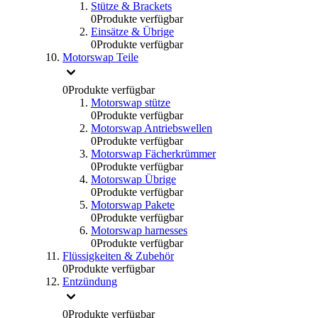
Stütze & Brackets
0
Produkte verfügbar
Einsätze & Übrige
0
Produkte verfügbar
Motorswap Teile
0
Produkte verfügbar
Motorswap stütze
0
Produkte verfügbar
Motorswap Antriebswellen
0
Produkte verfügbar
Motorswap Fächerkrümmer
0
Produkte verfügbar
Motorswap Übrige
0
Produkte verfügbar
Motorswap Pakete
0
Produkte verfügbar
Motorswap harnesses
0
Produkte verfügbar
Flüssigkeiten & Zubehör
0
Produkte verfügbar
Entzündung
0
Produkte verfügbar