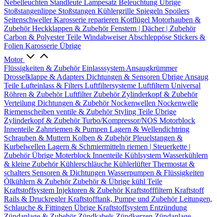
Nebelleuchten
Standleute
Lampesatz
Beleuchtung Übrige
Stoßstangenlippe
Stoßstangen
Kühlergrille
Spiegeln
Spoilers
Seitenschweller
Karosserie reparieren
Kotflügel
Motorhauben &
Zubehör
Heckklappen & Zubehör
Fenstern | Dächer | Zubehör
Carbon & Polyester Teile
Windabweiser
Abschleppöse
Stickers &
Folien
Karosserie Übrige
Motor
Flüssigkeiten & Zubehör
Einlasssystem
Ansaugkrümmer
Drosselklappe & Adapters
Dichtungen & Sensoren
Übrige Ansaug
Teile
Lufteinlass & Filters
Luftfiltersysteme
Luftfiltern
Universal
Röhren & Zubehör
Luftfilter Zubehör
Zylinderkopf & Zubehör
Verteilung
Dichtungen & Zubehör
Nockenwellen
Nockenwelle
Riemenscheiben
ventile & Zubehör
Styling Teile
Übrige
Zylinderkopf & Zubehör
Turbo/Kompressor/NOS
Motorblock
Innenteile
Zahnriemen & Pumpen
Lagern & Wellendichtring
Schrauben & Muttern
Kolben & Zubehör
Pleuelstangen &
Kurbelwellen
Lagern & Schmiermitteln
riemen | Steuerkette |
Zubehör
Übrige Moterblock Innenteile
Kühlsystem
Wasserkühlern
& kleine Zubehör
Kühlerschläuche
Kühlerlüfter
Thermostat &
schalters
Sensoren & Dichtungen
Wasserpumpen & Flüssigkeiten
Ölkühlern & Zubehör
Zubehör & Übrige kühl Teile
Kraftstoffsystem
Injektoren & Zubehör
Kraftstofffiltern
Kraftstoff
Rails & Druckregler
Kraftstofftank, Pumpe und Zubehör
Leitungen,
Schlauche & Fittingen
Übrige Kraftstoffsystem
Entzündung
Zündanlage & Zubehör
Zündkabels
Zündkerzen
Zündanlage