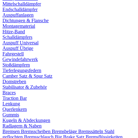
Mittelschalldämpfer
Endschalldämpfer
Auspuffanlagen
Dichtungen & Flansche
Montagematerial
Hitze-Band
Schalldämpfers
Auspuff Universal
Auspuff Übrige
Fahrgestell
Gewindefahrwerk
Stoßdämpfern
Tieferlegungsfedern
Camber Satz & Spur Satz
Domstreben
Stabilisator & Zubehör
Braces
Traction Bar
Lenkung
Querlenkern
Gummis
Kugeln & Abdeckungen
Radlagern & Naben
Bremsen
Bremsscheiben
Bremsbeläge
Bremssätteln
Stahl
geflochten Bremsschlauch
Big Brake Satz
Bremsflüssigkeiten