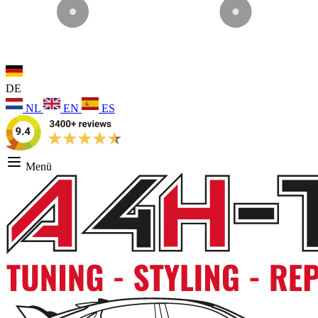
DE
NL
EN
ES
Menü