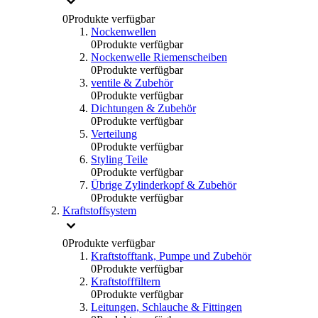
0
Produkte verfügbar
Nockenwellen
0
Produkte verfügbar
Nockenwelle Riemenscheiben
0
Produkte verfügbar
ventile & Zubehör
0
Produkte verfügbar
Dichtungen & Zubehör
0
Produkte verfügbar
Verteilung
0
Produkte verfügbar
Styling Teile
0
Produkte verfügbar
Übrige Zylinderkopf & Zubehör
0
Produkte verfügbar
Kraftstoffsystem
0
Produkte verfügbar
Kraftstofftank, Pumpe und Zubehör
0
Produkte verfügbar
Kraftstofffiltern
0
Produkte verfügbar
Leitungen, Schlauche & Fittingen