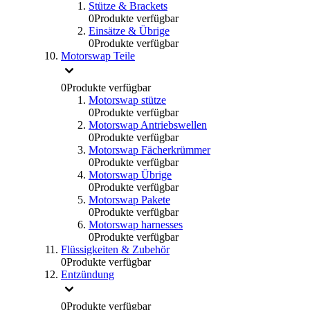
Stütze & Brackets
0
Produkte verfügbar
Einsätze & Übrige
0
Produkte verfügbar
Motorswap Teile
0
Produkte verfügbar
Motorswap stütze
0
Produkte verfügbar
Motorswap Antriebswellen
0
Produkte verfügbar
Motorswap Fächerkrümmer
0
Produkte verfügbar
Motorswap Übrige
0
Produkte verfügbar
Motorswap Pakete
0
Produkte verfügbar
Motorswap harnesses
0
Produkte verfügbar
Flüssigkeiten & Zubehör
0
Produkte verfügbar
Entzündung
0
Produkte verfügbar