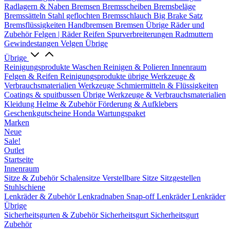
Radlagern & Naben
Bremsen
Bremsscheiben
Bremsbeläge
Bremssätteln
Stahl geflochten Bremsschlauch
Big Brake Satz
Bremsflüssigkeiten
Handbremsen
Bremsen Übrige
Räder und
Zubehör
Felgen | Räder
Reifen
Spurverbreiterungen
Radmuttern
Gewindestangen
Velgen Übrige
Übrige
Reinigungsprodukte
Waschen
Reinigen & Polieren
Innenraum
Felgen & Reifen
Reinigungsprodukte übrige
Werkzeuge &
Verbrauchsmaterialien
Werkzeuge
Schmiermitteln & Flüssigkeiten
Coatings & spuitbussen
Übrige Werkzeuge & Verbrauchsmaterialien
Kleidung
Helme & Zubehör
Förderung & Aufklebers
Geschenkgutscheine
Honda Wartungspaket
Marken
Neue
Sale!
Outlet
Startseite
Innenraum
Sitze & Zubehör
Schalensitze
Verstellbare Sitze
Sitzgestellen
Stuhlschiene
Lenkräder & Zubehör
Lenkradnaben
Snap-off
Lenkräder
Lenkräder
Übrige
Sicherheitsgurten & Zubehör
Sicherheitsgurt
Sicherheitsgurt
Zubehör