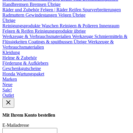
Handbremsen
Bremsen Übrige
Räder und Zubehör
Felgen | Räder
Reifen
Spurverbreiterungen
Radmuttern
Gewindestangen
Velgen Übrige
Übrige
Reinigungsprodukte
Waschen
Reinigen & Polieren
Innenraum
Felgen & Reifen
Reinigungsprodukte übrige
Werkzeuge & Verbrauchsmaterialien
Werkzeuge
Schmiermitteln &
Flüssigkeiten
Coatings & spuitbussen
Übrige Werkzeuge &
Verbrauchsmaterialien
Kleidung
Helme & Zubehör
Förderung & Aufklebers
Geschenkgutscheine
Honda Wartungspaket
Marken
Neue
Sale!
Outlet
Mit Ihrem Konto bestellen
E-Mailadresse