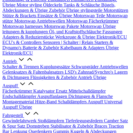
Übrige
Motor styling
Öldeckeln
Tanks & Schläuche
Bügels,
Abdeckungen & Übrige Zubehör
Übrige stylingsteile
Motorstützen
Stütze & Brackets
Einsätze & Übrige
Motorswap Teile
Motorswap
stütze
Motorswap Antriebswellen
Motorswap Fächerkrümmer
Motorswap harnesses
Motorswap Pakete
Motorswap Übrige
leitungen & kupplungen
Öl- und Kraftstoffschläuche
Fassungen
Adapters & Reduzierstücke
Werkzeuge & Übrige
Elektronik/ECU
ECU's & Controllers
Sensoren | Schalter | Relais
Starters &
Dynamo's
Batterie & Zubehör
Kabelbaum & Adapters
Übrige
Elektronik/ECU
Antrieb
Schalter & Trennen
Kupplungssätze
Schwungräder
Antriebswellen
Gelenksatzes & Faltenbalgsatzes
LSD's
Zahnrad/Synchro's
Lagern
& Dichtungen
Flüssigkeiten & Zubehör
Antrieb Übrige
Auspuff
Fächerkrümmer
Katalysator Ersatz
Mittelschalldämpfer
Endschalldämpfer
Auspuffanlagen
Dichtungen & Flansche
Montagematerial
Hitze-Band
Schalldämpfers
Auspuff Universal
Auspuff Übrige
Fahrgestell
Gewindefahrwerk
Stoßdämpfern
Tieferlegungsfedern
Camber Satz
& Spur Satz
Domstreben
Stabilisator & Zubehör
Braces
Traction
Bar
Lenkung
Querlenkern
Gummis
Kugeln & Abdeckungen