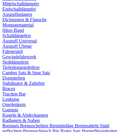
Mittelschalldämpfer
Endschalldämpfer
Auspuffanlagen
Dichtungen & Flansche
Montagematerial
Hitze-Band
Schalldämpfers
Auspuff Universal
Auspuff Übrige
Fahrgestell
Gewindefahrwerk
Stoßdämpfern
Tieferlegungsfedern
Camber Satz & Spur Satz
Domstreben
Stabilisator & Zubehör
Braces
Traction Bar
Lenkung
Querlenkern
Gummis
Kugeln & Abdeckungen
Radlagern & Naben
Bremsen
Bremsscheiben
Bremsbeläge
Bremssätteln
Stahl
geflochten Bremsschlauch
Big Brake Satz
Bremsflüssigkeiten