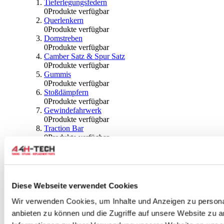
Tieferlegungsfedern
0
Produkte verfügbar
Querlenkern
0
Produkte verfügbar
Domstreben
0
Produkte verfügbar
Camber Satz & Spur Satz
0
Produkte verfügbar
Gummis
0
Produkte verfügbar
Stoßdämpfern
0
Produkte verfügbar
Gewindefahrwerk
0
Produkte verfügbar
Traction Bar
0
Produkte verfügbar
Stabilisator & Zubehör
0
Produkte verfügbar
Kugeln & Abdeckungen
0
Produkte verfügbar
Radlagern & Naben
Diese Webseite verwendet Cookies
0
Produkte verfügbar
Räder und Zubehör
Wir verwenden Cookies, um Inhalte und Anzeigen zu personal
anbieten zu können und die Zugriffe auf unsere Website zu 
0
Produkte verfügbar