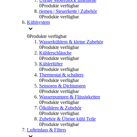
Übrige Moterblock Innenteile
0
Produkte verfügbar
riemen | Steuerkette | Zubehör
0
Produkte verfügbar
Kühlsystem
0
Produkte verfügbar
Wasserkühlern & kleine Zubehör
0
Produkte verfügbar
Kühlerschläuche
0
Produkte verfügbar
Kühlerlüfter
0
Produkte verfügbar
Thermostat & schalters
0
Produkte verfügbar
Sensoren & Dichtungen
0
Produkte verfügbar
Wasserpumpen & Flüssigkeiten
0
Produkte verfügbar
Ölkühlern & Zubehör
0
Produkte verfügbar
Zubehör & Übrige kühl Teile
0
Produkte verfügbar
Lufteinlass & Filters