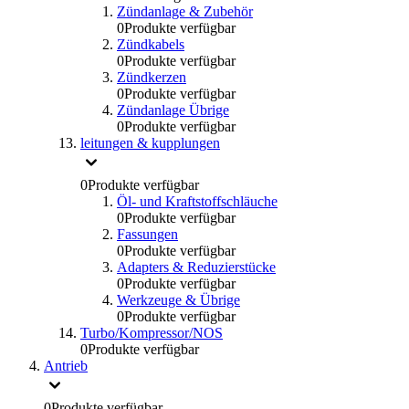
Zündanlage & Zubehör
0
Produkte verfügbar
Zündkabels
0
Produkte verfügbar
Zündkerzen
0
Produkte verfügbar
Zündanlage Übrige
0
Produkte verfügbar
leitungen & kupplungen
0
Produkte verfügbar
Öl- und Kraftstoffschläuche
0
Produkte verfügbar
Fassungen
0
Produkte verfügbar
Adapters & Reduzierstücke
0
Produkte verfügbar
Werkzeuge & Übrige
0
Produkte verfügbar
Turbo/Kompressor/NOS
0
Produkte verfügbar
Antrieb
0
Produkte verfügbar