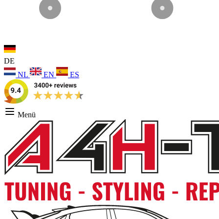
DE
NL
EN
ES
Menü