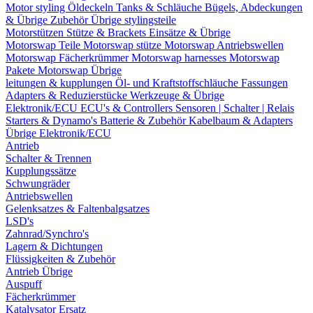
Motor styling
Öldeckeln
Tanks & Schläuche
Bügels, Abdeckungen
& Übrige Zubehör
Übrige stylingsteile
Motorstützen
Stütze & Brackets
Einsätze & Übrige
Motorswap Teile
Motorswap stütze
Motorswap Antriebswellen
Motorswap Fächerkrümmer
Motorswap harnesses
Motorswap
Pakete
Motorswap Übrige
leitungen & kupplungen
Öl- und Kraftstoffschläuche
Fassungen
Adapters & Reduzierstücke
Werkzeuge & Übrige
Elektronik/ECU
ECU's & Controllers
Sensoren | Schalter | Relais
Starters & Dynamo's
Batterie & Zubehör
Kabelbaum & Adapters
Übrige Elektronik/ECU
Antrieb
Schalter & Trennen
Kupplungssätze
Schwungräder
Antriebswellen
Gelenksatzes & Faltenbalgsatzes
LSD's
Zahnrad/Synchro's
Lagern & Dichtungen
Flüssigkeiten & Zubehör
Antrieb Übrige
Auspuff
Fächerkrümmer
Katalysator Ersatz