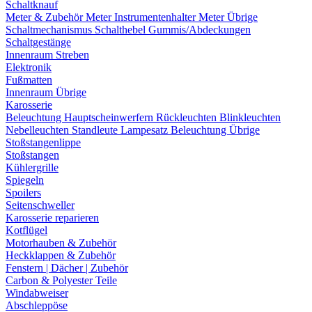
Schaltknauf
Meter & Zubehör
Meter
Instrumentenhalter
Meter Übrige
Schaltmechanismus
Schalthebel
Gummis/Abdeckungen
Schaltgestänge
Innenraum Streben
Elektronik
Fußmatten
Innenraum Übrige
Karosserie
Beleuchtung
Hauptscheinwerfern
Rückleuchten
Blinkleuchten
Nebelleuchten
Standleute
Lampesatz
Beleuchtung Übrige
Stoßstangenlippe
Stoßstangen
Kühlergrille
Spiegeln
Spoilers
Seitenschweller
Karosserie reparieren
Kotflügel
Motorhauben & Zubehör
Heckklappen & Zubehör
Fenstern | Dächer | Zubehör
Carbon & Polyester Teile
Windabweiser
Abschleppöse