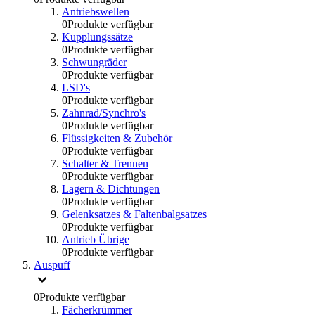
Antriebswellen
0
Produkte verfügbar
Kupplungssätze
0
Produkte verfügbar
Schwungräder
0
Produkte verfügbar
LSD's
0
Produkte verfügbar
Zahnrad/Synchro's
0
Produkte verfügbar
Flüssigkeiten & Zubehör
0
Produkte verfügbar
Schalter & Trennen
0
Produkte verfügbar
Lagern & Dichtungen
0
Produkte verfügbar
Gelenksatzes & Faltenbalgsatzes
0
Produkte verfügbar
Antrieb Übrige
0
Produkte verfügbar
Auspuff
0
Produkte verfügbar
Fächerkrümmer