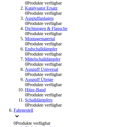
0
Produkte verfügbar
Katalysator Ersatz
0
Produkte verfügbar
Auspuffanlagen
0
Produkte verfügbar
Dichtungen & Flansche
0
Produkte verfügbar
Montagematerial
0
Produkte verfügbar
Endschalldämpfer
0
Produkte verfügbar
Mittelschalldämpfer
0
Produkte verfügbar
Auspuff Universal
0
Produkte verfügbar
Auspuff Übrige
0
Produkte verfügbar
Hitze-Band
0
Produkte verfügbar
Schalldämpfers
0
Produkte verfügbar
Fahrgestell
0
Produkte verfügbar