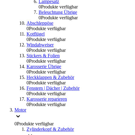
Lampesatz
0
Produkte verfügbar
Beleuchtung Übrige
0
Produkte verfügbar
Abschleppöse
0
Produkte verfügbar
Kotflügel
0
Produkte verfügbar
Windabweiser
0
Produkte verfügbar
Stickers & Folien
0
Produkte verfügbar
Karosserie Übrige
0
Produkte verfügbar
Heckklappen & Zubehör
0
Produkte verfügbar
Fenstern | Dächer | Zubehör
0
Produkte verfügbar
Karosserie reparieren
0
Produkte verfügbar
Motor
0
Produkte verfügbar
Zylinderkopf & Zubehör