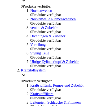
0
Produkte verfügbar
Nockenwellen
0
Produkte verfügbar
Nockenwelle Riemenscheiben
0
Produkte verfügbar
ventile & Zubehör
0
Produkte verfügbar
Dichtungen & Zubehör
0
Produkte verfügbar
Verteilung
0
Produkte verfügbar
Styling Teile
0
Produkte verfügbar
Übrige Zylinderkopf & Zubehör
0
Produkte verfügbar
Kraftstoffsystem
0
Produkte verfügbar
Kraftstofftank, Pumpe und Zubehör
0
Produkte verfügbar
Kraftstofffiltern
0
Produkte verfügbar
Leitungen, Schlauche & Fittingen