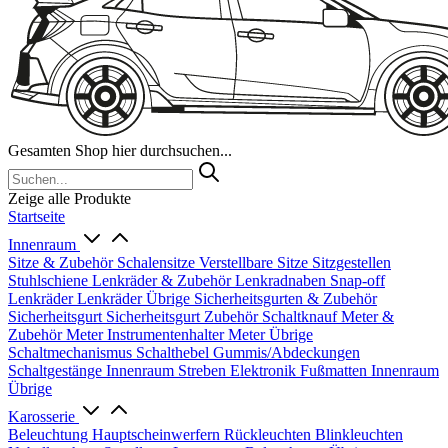
Gesamten Shop hier durchsuchen...
Zeige alle Produkte
Startseite
Innenraum
Sitze & Zubehör
Schalensitze
Verstellbare Sitze
Sitzgestellen
Stuhlschiene
Lenkräder & Zubehör
Lenkradnaben
Snap-off
Lenkräder
Lenkräder Übrige
Sicherheitsgurten & Zubehör
Sicherheitsgurt
Sicherheitsgurt Zubehör
Schaltknauf
Meter &
Zubehör
Meter
Instrumentenhalter
Meter Übrige
Schaltmechanismus
Schalthebel
Gummis/Abdeckungen
Schaltgestänge
Innenraum Streben
Elektronik
Fußmatten
Innenraum
Übrige
Karosserie
Beleuchtung
Hauptscheinwerfern
Rückleuchten
Blinkleuchten