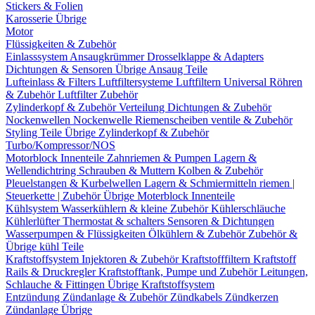
Stickers & Folien
Karosserie Übrige
Motor
Flüssigkeiten & Zubehör
Einlasssystem
Ansaugkrümmer
Drosselklappe & Adapters
Dichtungen & Sensoren
Übrige Ansaug Teile
Lufteinlass & Filters
Luftfiltersysteme
Luftfiltern
Universal Röhren
& Zubehör
Luftfilter Zubehör
Zylinderkopf & Zubehör
Verteilung
Dichtungen & Zubehör
Nockenwellen
Nockenwelle Riemenscheiben
ventile & Zubehör
Styling Teile
Übrige Zylinderkopf & Zubehör
Turbo/Kompressor/NOS
Motorblock Innenteile
Zahnriemen & Pumpen
Lagern &
Wellendichtring
Schrauben & Muttern
Kolben & Zubehör
Pleuelstangen & Kurbelwellen
Lagern & Schmiermitteln
riemen |
Steuerkette | Zubehör
Übrige Moterblock Innenteile
Kühlsystem
Wasserkühlern & kleine Zubehör
Kühlerschläuche
Kühlerlüfter
Thermostat & schalters
Sensoren & Dichtungen
Wasserpumpen & Flüssigkeiten
Ölkühlern & Zubehör
Zubehör &
Übrige kühl Teile
Kraftstoffsystem
Injektoren & Zubehör
Kraftstofffiltern
Kraftstoff
Rails & Druckregler
Kraftstofftank, Pumpe und Zubehör
Leitungen,
Schlauche & Fittingen
Übrige Kraftstoffsystem
Entzündung
Zündanlage & Zubehör
Zündkabels
Zündkerzen
Zündanlage Übrige