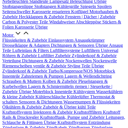
Nebelleuchten
Standleute
Lampesatz
Beleuchtung Übrige
Stoßstangenlippe
Stoßstangen
Kühlergrille
Spiegeln
Spoilers
Seitenschweller
Karosserie reparieren
Kotflügel
Motorhauben &
Zubehör
Heckklappen & Zubehör
Fenstern | Dächer | Zubehör
Carbon & Polyester Teile
Windabweiser
Abschleppöse
Stickers &
Folien
Karosserie Übrige
Motor
Flüssigkeiten & Zubehör
Einlasssystem
Ansaugkrümmer
Drosselklappe & Adapters
Dichtungen & Sensoren
Übrige Ansaug
Teile
Lufteinlass & Filters
Luftfiltersysteme
Luftfiltern
Universal
Röhren & Zubehör
Luftfilter Zubehör
Zylinderkopf & Zubehör
Verteilung
Dichtungen & Zubehör
Nockenwellen
Nockenwelle
Riemenscheiben
ventile & Zubehör
Styling Teile
Übrige
Zylinderkopf & Zubehör
Turbo/Kompressor/NOS
Motorblock
Innenteile
Zahnriemen & Pumpen
Lagern & Wellendichtring
Schrauben & Muttern
Kolben & Zubehör
Pleuelstangen &
Kurbelwellen
Lagern & Schmiermitteln
riemen | Steuerkette |
Zubehör
Übrige Moterblock Innenteile
Kühlsystem
Wasserkühlern
& kleine Zubehör
Kühlerschläuche
Kühlerlüfter
Thermostat &
schalters
Sensoren & Dichtungen
Wasserpumpen & Flüssigkeiten
Ölkühlern & Zubehör
Zubehör & Übrige kühl Teile
Kraftstoffsystem
Injektoren & Zubehör
Kraftstofffiltern
Kraftstoff
Rails & Druckregler
Kraftstofftank, Pumpe und Zubehör
Leitungen,
Schlauche & Fittingen
Übrige Kraftstoffsystem
Entzündung
Zündanlage & Zubehör
Zündkabels
Zündkerzen
Zündanlage