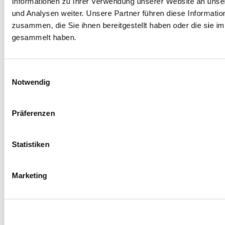
Informationen zu Ihrer Verwendung unserer Website an unse
Spurverbreiterungen
und Analysen weiter. Unsere Partner führen diese Informati
0
Produkte verfügbar
zusammen, die Sie ihnen bereitgestellt haben oder die sie 
Radmuttern
0
Produkte verfügbar
gesammelt haben.
Gewindestangen
0
Produkte verfügbar
Velgen Übrige
0
Produkte verfügbar
Einwilligungsauswahl
Felgen | Räder
Notwendig
0
Produkte verfügbar
Reifen
0
Produkte verfügbar
Präferenzen
Bremsen
0
Produkte verfügbar
Statistiken
Bremsscheiben
0
Produkte verfügbar
Bremsbeläge
Marketing
0
Produkte verfügbar
Bremssätteln
0
Produkte verfügbar
Stahl geflochten Bremsschlauch
0
Produkte verfügbar
Big Brake Satz