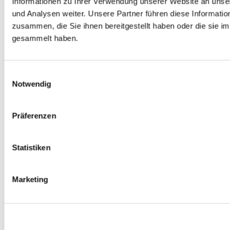
Informationen zu Ihrer Verwendung unserer Website an unse
0
Produkte verfügbar
und Analysen weiter. Unsere Partner führen diese Informati
Radmuttern
zusammen, die Sie ihnen bereitgestellt haben oder die sie 
0
Produkte verfügbar
Gewindestangen
gesammelt haben.
0
Produkte verfügbar
Velgen Übrige
0
Produkte verfügbar
Felgen | Räder
Einwilligungsauswahl
0
Produkte verfügbar
Notwendig
Reifen
0
Produkte verfügbar
Bremsen
Präferenzen
0
Produkte verfügbar
Bremsscheiben
Statistiken
0
Produkte verfügbar
Bremsbeläge
0
Produkte verfügbar
Marketing
Bremssätteln
0
Produkte verfügbar
Stahl geflochten Bremsschlauch
0
Produkte verfügbar
Big Brake Satz
0
Produkte verfügbar