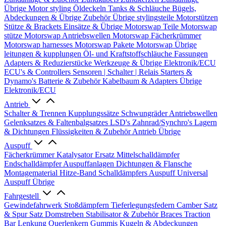
Übrige
Motor styling
Öldeckeln
Tanks & Schläuche
Bügels,
Abdeckungen & Übrige Zubehör
Übrige stylingsteile
Motorstützen
Stütze & Brackets
Einsätze & Übrige
Motorswap Teile
Motorswap
stütze
Motorswap Antriebswellen
Motorswap Fächerkrümmer
Motorswap harnesses
Motorswap Pakete
Motorswap Übrige
leitungen & kupplungen
Öl- und Kraftstoffschläuche
Fassungen
Adapters & Reduzierstücke
Werkzeuge & Übrige
Elektronik/ECU
ECU's & Controllers
Sensoren | Schalter | Relais
Starters &
Dynamo's
Batterie & Zubehör
Kabelbaum & Adapters
Übrige
Elektronik/ECU
Antrieb
Schalter & Trennen
Kupplungssätze
Schwungräder
Antriebswellen
Gelenksatzes & Faltenbalgsatzes
LSD's
Zahnrad/Synchro's
Lagern
& Dichtungen
Flüssigkeiten & Zubehör
Antrieb Übrige
Auspuff
Fächerkrümmer
Katalysator Ersatz
Mittelschalldämpfer
Endschalldämpfer
Auspuffanlagen
Dichtungen & Flansche
Montagematerial
Hitze-Band
Schalldämpfers
Auspuff Universal
Auspuff Übrige
Fahrgestell
Gewindefahrwerk
Stoßdämpfern
Tieferlegungsfedern
Camber Satz
& Spur Satz
Domstreben
Stabilisator & Zubehör
Braces
Traction
Bar
Lenkung
Querlenkern
Gummis
Kugeln & Abdeckungen