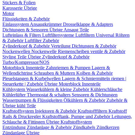
Stickers & Folien
Karosserie Übrige
Motor
Flüssigkeiten & Zubehör
Einlasssystem
Ansaugkrümmer
Drosselklappe & Adapters
Dichtungen & Sensoren
Übrige Ansaug Teile
Lufteinlass & Filters
Luftfiltersysteme
Luftfiltern
Universal Röhren
& Zubehör
Luftfilter Zubehör
Zylinderkopf & Zubehör
Verteilung
Dichtungen & Zubehör
Nockenwellen
Nockenwelle Riemenscheiben
ventile & Zubehör
Styling Teile
Übrige Zylinderkopf & Zubehör
Turbo/Kompressor/NOS
Motorblock Innenteile
Zahnriemen & Pumpen
Lagern &
Wellendichtring
Schrauben & Muttern
Kolben & Zubehör
Pleuelstangen & Kurbelwellen
Lagern & Schmiermitteln
riemen |
Steuerkette | Zubehör
Übrige Moterblock Innenteile
Kühlsystem
Wasserkühlern & kleine Zubehör
Kühlerschläuche
Kühlerlüfter
Thermostat & schalters
Sensoren & Dichtungen
Wasserpumpen & Flüssigkeiten
Ölkühlern & Zubehör
Zubehör &
Übrige kühl Teile
Kraftstoffsystem
Injektoren & Zubehör
Kraftstofffiltern
Kraftstoff
Rails & Druckregler
Kraftstofftank, Pumpe und Zubehör
Leitungen,
Schlauche & Fittingen
Übrige Kraftstoffsystem
Entzündung
Zündanlage & Zubehör
Zündkabels
Zündkerzen
Zündanlage Übrige