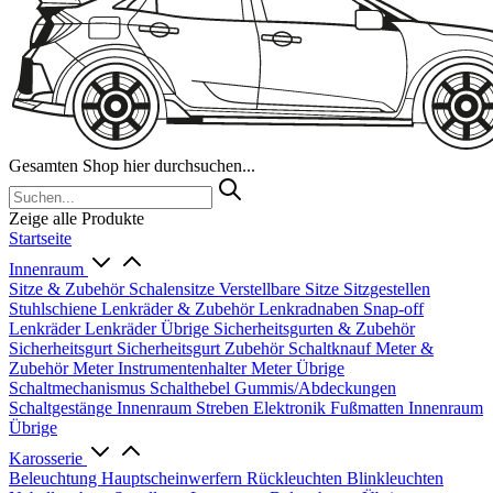
Gesamten Shop hier durchsuchen...
Zeige alle Produkte
Startseite
Innenraum
Sitze & Zubehör
Schalensitze
Verstellbare Sitze
Sitzgestellen
Stuhlschiene
Lenkräder & Zubehör
Lenkradnaben
Snap-off
Lenkräder
Lenkräder Übrige
Sicherheitsgurten & Zubehör
Sicherheitsgurt
Sicherheitsgurt Zubehör
Schaltknauf
Meter &
Zubehör
Meter
Instrumentenhalter
Meter Übrige
Schaltmechanismus
Schalthebel
Gummis/Abdeckungen
Schaltgestänge
Innenraum Streben
Elektronik
Fußmatten
Innenraum
Übrige
Karosserie
Beleuchtung
Hauptscheinwerfern
Rückleuchten
Blinkleuchten