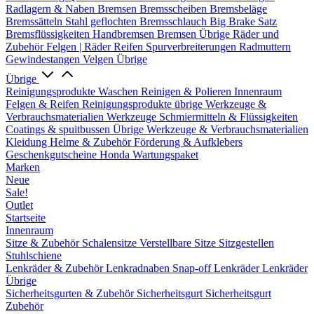
Radlagern & Naben
Bremsen
Bremsscheiben
Bremsbeläge
Bremssätteln
Stahl geflochten Bremsschlauch
Big Brake Satz
Bremsflüssigkeiten
Handbremsen
Bremsen Übrige
Räder und
Zubehör
Felgen | Räder
Reifen
Spurverbreiterungen
Radmuttern
Gewindestangen
Velgen Übrige
Übrige
Reinigungsprodukte
Waschen
Reinigen & Polieren
Innenraum
Felgen & Reifen
Reinigungsprodukte übrige
Werkzeuge &
Verbrauchsmaterialien
Werkzeuge
Schmiermitteln & Flüssigkeiten
Coatings & spuitbussen
Übrige Werkzeuge & Verbrauchsmaterialien
Kleidung
Helme & Zubehör
Förderung & Aufklebers
Geschenkgutscheine
Honda Wartungspaket
Marken
Neue
Sale!
Outlet
Startseite
Innenraum
Sitze & Zubehör
Schalensitze
Verstellbare Sitze
Sitzgestellen
Stuhlschiene
Lenkräder & Zubehör
Lenkradnaben
Snap-off
Lenkräder
Lenkräder
Übrige
Sicherheitsgurten & Zubehör
Sicherheitsgurt
Sicherheitsgurt
Zubehör