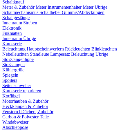
Schaltknauf
Meter & Zubehör
Meter
Instrumentenhalter
Meter Übrige
Schaltmechanismus
Schalthebel
Gummis/Abdeckungen
Schaltgestänge
Innenraum Streben
Elektronik
Fußmatten
Innenraum Übrige
Karosserie
Beleuchtung
Hauptscheinwerfern
Rückleuchten
Blinkleuchten
Nebelleuchten
Standleute
Lampesatz
Beleuchtung Übrige
Stoßstangenlippe
Stoßstangen
Kühlergrille
Spiegeln
Spoilers
Seitenschweller
Karosserie reparieren
Kotflügel
Motorhauben & Zubehör
Heckklappen & Zubehör
Fenstern | Dächer | Zubehör
Carbon & Polyester Teile
Windabweiser
Abschleppöse