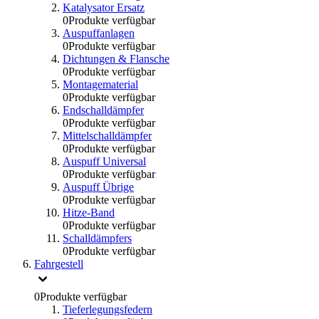
Katalysator Ersatz
0
Produkte verfügbar
Auspuffanlagen
0
Produkte verfügbar
Dichtungen & Flansche
0
Produkte verfügbar
Montagematerial
0
Produkte verfügbar
Endschalldämpfer
0
Produkte verfügbar
Mittelschalldämpfer
0
Produkte verfügbar
Auspuff Universal
0
Produkte verfügbar
Auspuff Übrige
0
Produkte verfügbar
Hitze-Band
0
Produkte verfügbar
Schalldämpfers
0
Produkte verfügbar
Fahrgestell
0
Produkte verfügbar
Tieferlegungsfedern