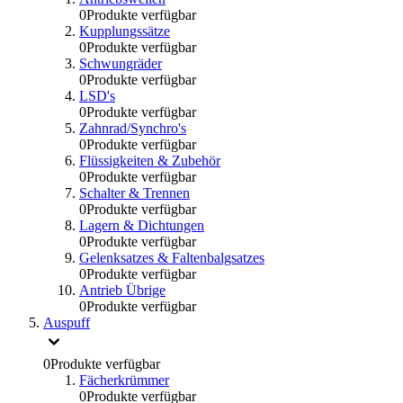
0
Produkte verfügbar
Kupplungssätze
0
Produkte verfügbar
Schwungräder
0
Produkte verfügbar
LSD's
0
Produkte verfügbar
Zahnrad/Synchro's
0
Produkte verfügbar
Flüssigkeiten & Zubehör
0
Produkte verfügbar
Schalter & Trennen
0
Produkte verfügbar
Lagern & Dichtungen
0
Produkte verfügbar
Gelenksatzes & Faltenbalgsatzes
0
Produkte verfügbar
Antrieb Übrige
0
Produkte verfügbar
Auspuff
0
Produkte verfügbar
Fächerkrümmer
0
Produkte verfügbar