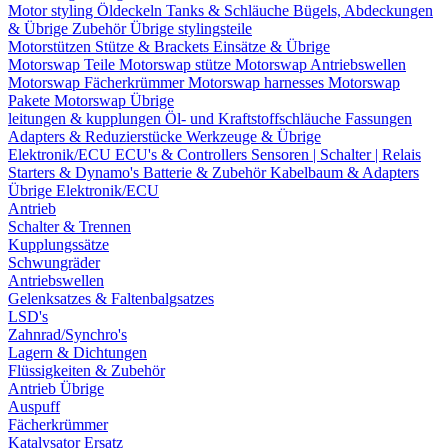
Motor styling
Öldeckeln
Tanks & Schläuche
Bügels, Abdeckungen
& Übrige Zubehör
Übrige stylingsteile
Motorstützen
Stütze & Brackets
Einsätze & Übrige
Motorswap Teile
Motorswap stütze
Motorswap Antriebswellen
Motorswap Fächerkrümmer
Motorswap harnesses
Motorswap
Pakete
Motorswap Übrige
leitungen & kupplungen
Öl- und Kraftstoffschläuche
Fassungen
Adapters & Reduzierstücke
Werkzeuge & Übrige
Elektronik/ECU
ECU's & Controllers
Sensoren | Schalter | Relais
Starters & Dynamo's
Batterie & Zubehör
Kabelbaum & Adapters
Übrige Elektronik/ECU
Antrieb
Schalter & Trennen
Kupplungssätze
Schwungräder
Antriebswellen
Gelenksatzes & Faltenbalgsatzes
LSD's
Zahnrad/Synchro's
Lagern & Dichtungen
Flüssigkeiten & Zubehör
Antrieb Übrige
Auspuff
Fächerkrümmer
Katalysator Ersatz