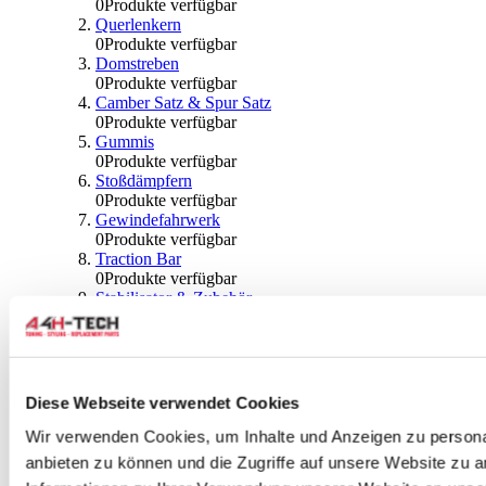
0
Produkte verfügbar
Querlenkern
0
Produkte verfügbar
Domstreben
0
Produkte verfügbar
Camber Satz & Spur Satz
0
Produkte verfügbar
Gummis
0
Produkte verfügbar
Stoßdämpfern
0
Produkte verfügbar
Gewindefahrwerk
0
Produkte verfügbar
Traction Bar
0
Produkte verfügbar
Stabilisator & Zubehör
0
Produkte verfügbar
Kugeln & Abdeckungen
0
Produkte verfügbar
Radlagern & Naben
0
Produkte verfügbar
Diese Webseite verwendet Cookies
Räder und Zubehör
Wir verwenden Cookies, um Inhalte und Anzeigen zu personal
anbieten zu können und die Zugriffe auf unsere Website zu 
0
Produkte verfügbar
Spurverbreiterungen