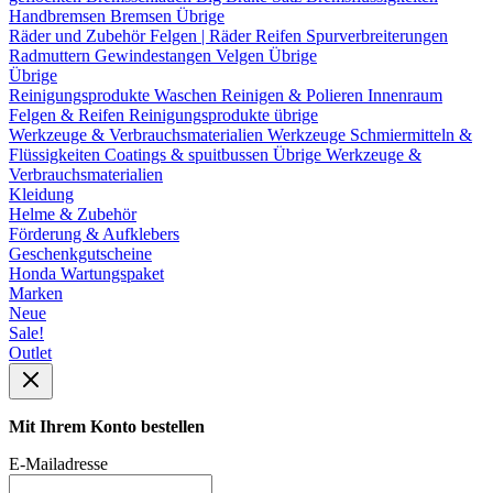
Handbremsen
Bremsen Übrige
Räder und Zubehör
Felgen | Räder
Reifen
Spurverbreiterungen
Radmuttern
Gewindestangen
Velgen Übrige
Übrige
Reinigungsprodukte
Waschen
Reinigen & Polieren
Innenraum
Felgen & Reifen
Reinigungsprodukte übrige
Werkzeuge & Verbrauchsmaterialien
Werkzeuge
Schmiermitteln &
Flüssigkeiten
Coatings & spuitbussen
Übrige Werkzeuge &
Verbrauchsmaterialien
Kleidung
Helme & Zubehör
Förderung & Aufklebers
Geschenkgutscheine
Honda Wartungspaket
Marken
Neue
Sale!
Outlet
Mit Ihrem Konto bestellen
E-Mailadresse