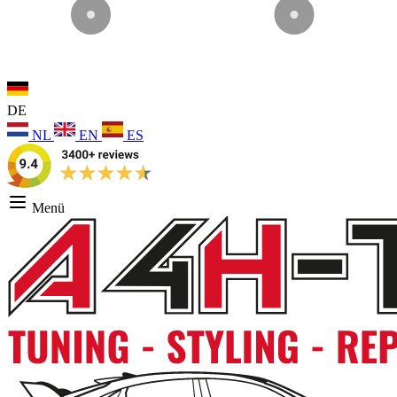
DE
NL
EN
ES
Menü