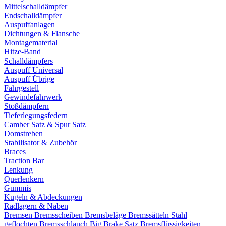
Mittelschalldämpfer
Endschalldämpfer
Auspuffanlagen
Dichtungen & Flansche
Montagematerial
Hitze-Band
Schalldämpfers
Auspuff Universal
Auspuff Übrige
Fahrgestell
Gewindefahrwerk
Stoßdämpfern
Tieferlegungsfedern
Camber Satz & Spur Satz
Domstreben
Stabilisator & Zubehör
Braces
Traction Bar
Lenkung
Querlenkern
Gummis
Kugeln & Abdeckungen
Radlagern & Naben
Bremsen
Bremsscheiben
Bremsbeläge
Bremssätteln
Stahl
geflochten Bremsschlauch
Big Brake Satz
Bremsflüssigkeiten