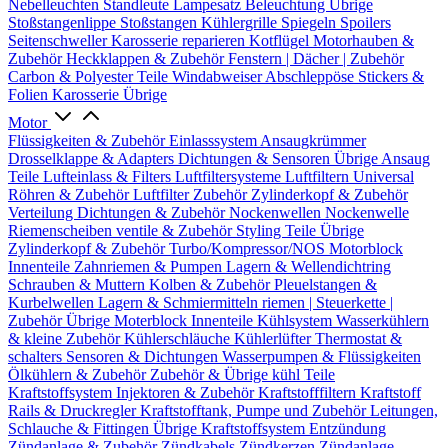
Nebelleuchten
Standleute
Lampesatz
Beleuchtung Übrige
Stoßstangenlippe
Stoßstangen
Kühlergrille
Spiegeln
Spoilers
Seitenschweller
Karosserie reparieren
Kotflügel
Motorhauben &
Zubehör
Heckklappen & Zubehör
Fenstern | Dächer | Zubehör
Carbon & Polyester Teile
Windabweiser
Abschleppöse
Stickers &
Folien
Karosserie Übrige
Motor
Flüssigkeiten & Zubehör
Einlasssystem
Ansaugkrümmer
Drosselklappe & Adapters
Dichtungen & Sensoren
Übrige Ansaug
Teile
Lufteinlass & Filters
Luftfiltersysteme
Luftfiltern
Universal
Röhren & Zubehör
Luftfilter Zubehör
Zylinderkopf & Zubehör
Verteilung
Dichtungen & Zubehör
Nockenwellen
Nockenwelle
Riemenscheiben
ventile & Zubehör
Styling Teile
Übrige
Zylinderkopf & Zubehör
Turbo/Kompressor/NOS
Motorblock
Innenteile
Zahnriemen & Pumpen
Lagern & Wellendichtring
Schrauben & Muttern
Kolben & Zubehör
Pleuelstangen &
Kurbelwellen
Lagern & Schmiermitteln
riemen | Steuerkette |
Zubehör
Übrige Moterblock Innenteile
Kühlsystem
Wasserkühlern
& kleine Zubehör
Kühlerschläuche
Kühlerlüfter
Thermostat &
schalters
Sensoren & Dichtungen
Wasserpumpen & Flüssigkeiten
Ölkühlern & Zubehör
Zubehör & Übrige kühl Teile
Kraftstoffsystem
Injektoren & Zubehör
Kraftstofffiltern
Kraftstoff
Rails & Druckregler
Kraftstofftank, Pumpe und Zubehör
Leitungen,
Schlauche & Fittingen
Übrige Kraftstoffsystem
Entzündung
Zündanlage & Zubehör
Zündkabels
Zündkerzen
Zündanlage