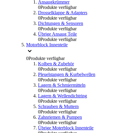
Ansaugkrümmer
0
Produkte verfügbar
Drosselklappe & Adapters
0
Produkte verfügbar
Dichtungen & Sensoren
0
Produkte verfügbar
Übrige Ansaug Teile
0
Produkte verfügbar
Motorblock Innenteile
0
Produkte verfügbar
Kolben & Zubehör
0
Produkte verfügbar
Pleuelstangen & Kurbelwellen
0
Produkte verfügbar
Lagern & Schmiermitteln
0
Produkte verfügbar
Lagern & Wellendichtring
0
Produkte verfügbar
Schrauben & Muttern
0
Produkte verfügbar
Zahnriemen & Pumpen
0
Produkte verfügbar
Übrige Moterblock Innenteile