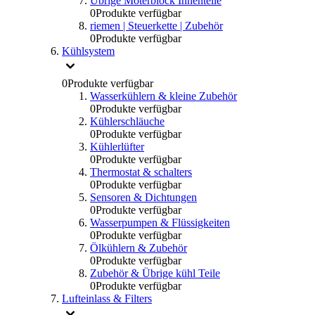
Übrige Moterblock Innenteile
0
Produkte verfügbar
riemen | Steuerkette | Zubehör
0
Produkte verfügbar
Kühlsystem
0
Produkte verfügbar
Wasserkühlern & kleine Zubehör
0
Produkte verfügbar
Kühlerschläuche
0
Produkte verfügbar
Kühlerlüfter
0
Produkte verfügbar
Thermostat & schalters
0
Produkte verfügbar
Sensoren & Dichtungen
0
Produkte verfügbar
Wasserpumpen & Flüssigkeiten
0
Produkte verfügbar
Ölkühlern & Zubehör
0
Produkte verfügbar
Zubehör & Übrige kühl Teile
0
Produkte verfügbar
Lufteinlass & Filters