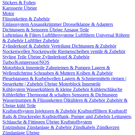
Stickers & Folien
Karosserie Übrige
Motor
Flüssigkeiten & Zubehör
Einlasssystem
Ansaugkrümmer
Drosselklappe & Adapters
Dichtungen & Sensoren
Übrige Ansaug Teile
Lufteinlass & Filters
Luftfiltersysteme
Luftfiltern
Universal Röhren
& Zubehör
Luftfilter Zubehör
Zylinderkopf & Zubehör
Verteilung
Dichtungen & Zubehör
Nockenwellen
Nockenwelle Riemenscheiben
ventile & Zubehör
Styling Teile
Übrige Zylinderkopf & Zubehör
Turbo/Kompressor/NOS
Motorblock Innenteile
Zahnriemen & Pumpen
Lagern &
Wellendichtring
Schrauben & Muttern
Kolben & Zubehör
Pleuelstangen & Kurbelwellen
Lagern & Schmiermitteln
riemen |
Steuerkette | Zubehör
Übrige Moterblock Innenteile
Kühlsystem
Wasserkühlern & kleine Zubehör
Kühlerschläuche
Kühlerlüfter
Thermostat & schalters
Sensoren & Dichtungen
Wasserpumpen & Flüssigkeiten
Ölkühlern & Zubehör
Zubehör &
Übrige kühl Teile
Kraftstoffsystem
Injektoren & Zubehör
Kraftstofffiltern
Kraftstoff
Rails & Druckregler
Kraftstofftank, Pumpe und Zubehör
Leitungen,
Schlauche & Fittingen
Übrige Kraftstoffsystem
Entzündung
Zündanlage & Zubehör
Zündkabels
Zündkerzen
Zündanlage Übrige