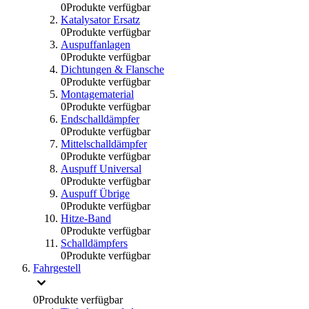
0
Produkte verfügbar
Katalysator Ersatz
0
Produkte verfügbar
Auspuffanlagen
0
Produkte verfügbar
Dichtungen & Flansche
0
Produkte verfügbar
Montagematerial
0
Produkte verfügbar
Endschalldämpfer
0
Produkte verfügbar
Mittelschalldämpfer
0
Produkte verfügbar
Auspuff Universal
0
Produkte verfügbar
Auspuff Übrige
0
Produkte verfügbar
Hitze-Band
0
Produkte verfügbar
Schalldämpfers
0
Produkte verfügbar
Fahrgestell
0
Produkte verfügbar