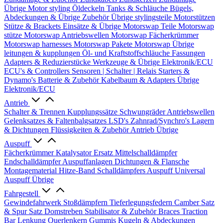
Übrige
Motor styling
Öldeckeln
Tanks & Schläuche
Bügels,
Abdeckungen & Übrige Zubehör
Übrige stylingsteile
Motorstützen
Stütze & Brackets
Einsätze & Übrige
Motorswap Teile
Motorswap
stütze
Motorswap Antriebswellen
Motorswap Fächerkrümmer
Motorswap harnesses
Motorswap Pakete
Motorswap Übrige
leitungen & kupplungen
Öl- und Kraftstoffschläuche
Fassungen
Adapters & Reduzierstücke
Werkzeuge & Übrige
Elektronik/ECU
ECU's & Controllers
Sensoren | Schalter | Relais
Starters &
Dynamo's
Batterie & Zubehör
Kabelbaum & Adapters
Übrige
Elektronik/ECU
Antrieb
Schalter & Trennen
Kupplungssätze
Schwungräder
Antriebswellen
Gelenksatzes & Faltenbalgsatzes
LSD's
Zahnrad/Synchro's
Lagern
& Dichtungen
Flüssigkeiten & Zubehör
Antrieb Übrige
Auspuff
Fächerkrümmer
Katalysator Ersatz
Mittelschalldämpfer
Endschalldämpfer
Auspuffanlagen
Dichtungen & Flansche
Montagematerial
Hitze-Band
Schalldämpfers
Auspuff Universal
Auspuff Übrige
Fahrgestell
Gewindefahrwerk
Stoßdämpfern
Tieferlegungsfedern
Camber Satz
& Spur Satz
Domstreben
Stabilisator & Zubehör
Braces
Traction
Bar
Lenkung
Querlenkern
Gummis
Kugeln & Abdeckungen