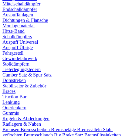
Mittelschalldämpfer
Endschalldämpfer
Auspuffanlagen
Dichtungen & Flansche
Montagematerial
Hitze-Band
Schalldämpfers
Auspuff Universal
Auspuff Übrige
Fahrgestell
Gewindefahrwerk
Stoßdämpfern
Tieferlegungsfedern
Camber Satz & Spur Satz
Domstreben
Stabilisator & Zubehör
Braces
Traction Bar
Lenkung
Querlenkern
Gummis
Kugeln & Abdeckungen
Radlagern & Naben
Bremsen
Bremsscheiben
Bremsbeläge
Bremssätteln
Stahl
geflochten Bremsschlauch
Big Brake Satz
Bremsflüssigkeiten