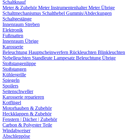
Schaltknauf
Meter & Zubehör
Meter
Instrumentenhalter
Meter Übrige
Schaltmechanismus
Schalthebel
Gummis/Abdeckungen
Schaltgestänge
Innenraum Streben
Elektronik
Fußmatten
Innenraum Übrige
Karosserie
Beleuchtung
Hauptscheinwerfern
Rückleuchten
Blinkleuchten
Nebelleuchten
Standleute
Lampesatz
Beleuchtung Übrige
Stoßstangenlippe
Stoßstangen
Kühlergrille
Spiegeln
Spoilers
Seitenschweller
Karosserie reparieren
Kotflügel
Motorhauben & Zubehör
Heckklappen & Zubehör
Fenstern | Dächer | Zubehör
Carbon & Polyester Teile
Windabweiser
Abschleppöse