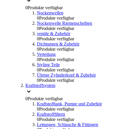
0
Produkte verfügbar
Nockenwellen
0
Produkte verfügbar
Nockenwelle Riemenscheiben
0
Produkte verfügbar
ventile & Zubehör
0
Produkte verfügbar
Dichtungen & Zubehör
0
Produkte verfügbar
Verteilung
0
Produkte verfügbar
Styling Teile
0
Produkte verfügbar
Übrige Zylinderkopf & Zubehör
0
Produkte verfügbar
Kraftstoffsystem
0
Produkte verfügbar
Kraftstofftank, Pumpe und Zubehör
0
Produkte verfügbar
Kraftstofffiltern
0
Produkte verfügbar
Leitungen, Schlauche & Fittingen