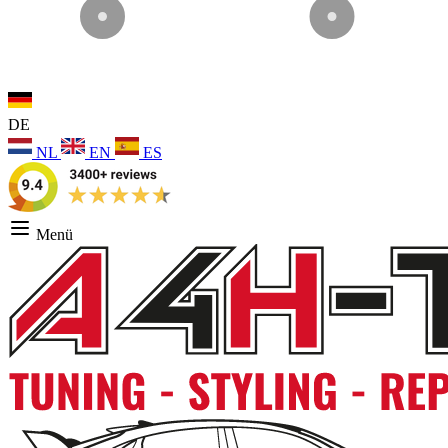
DE
NL
EN
ES
Menü