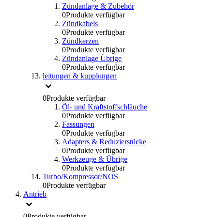
Zündanlage & Zubehör
0
Produkte verfügbar
Zündkabels
0
Produkte verfügbar
Zündkerzen
0
Produkte verfügbar
Zündanlage Übrige
0
Produkte verfügbar
leitungen & kupplungen
0
Produkte verfügbar
Öl- und Kraftstoffschläuche
0
Produkte verfügbar
Fassungen
0
Produkte verfügbar
Adapters & Reduzierstücke
0
Produkte verfügbar
Werkzeuge & Übrige
0
Produkte verfügbar
Turbo/Kompressor/NOS
0
Produkte verfügbar
Antrieb
0
Produkte verfügbar