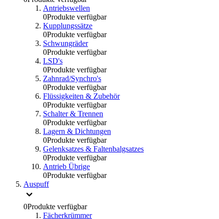
Antriebswellen
0
Produkte verfügbar
Kupplungssätze
0
Produkte verfügbar
Schwungräder
0
Produkte verfügbar
LSD's
0
Produkte verfügbar
Zahnrad/Synchro's
0
Produkte verfügbar
Flüssigkeiten & Zubehör
0
Produkte verfügbar
Schalter & Trennen
0
Produkte verfügbar
Lagern & Dichtungen
0
Produkte verfügbar
Gelenksatzes & Faltenbalgsatzes
0
Produkte verfügbar
Antrieb Übrige
0
Produkte verfügbar
Auspuff
0
Produkte verfügbar
Fächerkrümmer