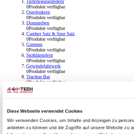
Tieferlegungsfedern
0
Produkte verfügbar
Querlenkern
0
Produkte verfügbar
Domstreben
0
Produkte verfügbar
Camber Satz & Spur Satz
0
Produkte verfügbar
Gummis
0
Produkte verfügbar
Stoßdämpfern
0
Produkte verfügbar
Gewindefahrwerk
0
Produkte verfügbar
Traction Bar
0
Produkte verfügbar
Stabilisator & Zubehör
0
Produkte verfügbar
Kugeln & Abdeckungen
0
Produkte verfügbar
Radlagern & Naben
Diese Webseite verwendet Cookies
0
Produkte verfügbar
Räder und Zubehör
Wir verwenden Cookies, um Inhalte und Anzeigen zu personal
anbieten zu können und die Zugriffe auf unsere Website zu 
0
Produkte verfügbar