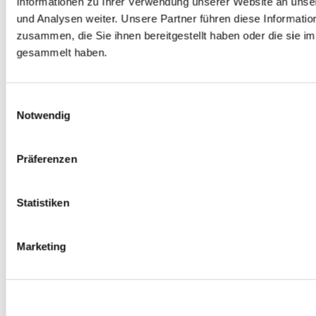
Informationen zu Ihrer Verwendung unserer Website an unse
Spurverbreiterungen
und Analysen weiter. Unsere Partner führen diese Informati
0
Produkte verfügbar
zusammen, die Sie ihnen bereitgestellt haben oder die sie 
Radmuttern
0
Produkte verfügbar
gesammelt haben.
Gewindestangen
0
Produkte verfügbar
Velgen Übrige
0
Produkte verfügbar
Einwilligungsauswahl
Felgen | Räder
Notwendig
0
Produkte verfügbar
Reifen
0
Produkte verfügbar
Präferenzen
Bremsen
0
Produkte verfügbar
Statistiken
Bremsscheiben
0
Produkte verfügbar
Bremsbeläge
Marketing
0
Produkte verfügbar
Bremssätteln
0
Produkte verfügbar
Stahl geflochten Bremsschlauch
0
Produkte verfügbar
Big Brake Satz