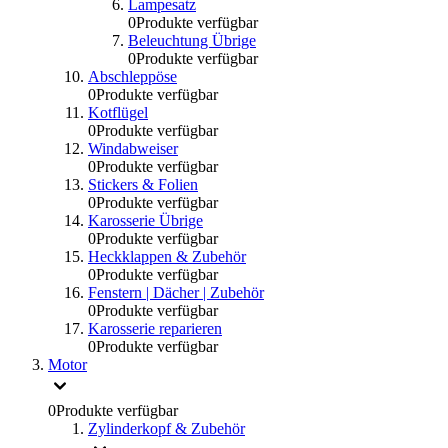
Lampesatz
0
Produkte verfügbar
Beleuchtung Übrige
0
Produkte verfügbar
Abschleppöse
0
Produkte verfügbar
Kotflügel
0
Produkte verfügbar
Windabweiser
0
Produkte verfügbar
Stickers & Folien
0
Produkte verfügbar
Karosserie Übrige
0
Produkte verfügbar
Heckklappen & Zubehör
0
Produkte verfügbar
Fenstern | Dächer | Zubehör
0
Produkte verfügbar
Karosserie reparieren
0
Produkte verfügbar
Motor
0
Produkte verfügbar
Zylinderkopf & Zubehör