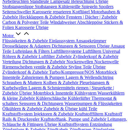
Nebelleuchten
Standleute
Lampesatz
Beleuchtung Übrige
Stoßstangenlippe
Stoßstangen
Kühlergrille
Spiegeln
Spoilers
Seitenschweller
Karosserie reparieren
Kotflügel
Motorhauben &
Zubehör
Heckklappen & Zubehör
Fenstern | Dächer | Zubehör
Carbon & Polyester Teile
Windabweiser
Abschleppöse
Stickers &
Folien
Karosserie Übrige
Motor
Flüssigkeiten & Zubehör
Einlasssystem
Ansaugkrümmer
Drosselklappe & Adapters
Dichtungen & Sensoren
Übrige Ansaug
Teile
Lufteinlass & Filters
Luftfiltersysteme
Luftfiltern
Universal
Röhren & Zubehör
Luftfilter Zubehör
Zylinderkopf & Zubehör
Verteilung
Dichtungen & Zubehör
Nockenwellen
Nockenwelle
Riemenscheiben
ventile & Zubehör
Styling Teile
Übrige
Zylinderkopf & Zubehör
Turbo/Kompressor/NOS
Motorblock
Innenteile
Zahnriemen & Pumpen
Lagern & Wellendichtring
Schrauben & Muttern
Kolben & Zubehör
Pleuelstangen &
Kurbelwellen
Lagern & Schmiermitteln
riemen | Steuerkette |
Zubehör
Übrige Moterblock Innenteile
Kühlsystem
Wasserkühlern
& kleine Zubehör
Kühlerschläuche
Kühlerlüfter
Thermostat &
schalters
Sensoren & Dichtungen
Wasserpumpen & Flüssigkeiten
Ölkühlern & Zubehör
Zubehör & Übrige kühl Teile
Kraftstoffsystem
Injektoren & Zubehör
Kraftstofffiltern
Kraftstoff
Rails & Druckregler
Kraftstofftank, Pumpe und Zubehör
Leitungen,
Schlauche & Fittingen
Übrige Kraftstoffsystem
Entzündung
Zündanlage & Zubehör
Zündkabels
Zündkerzen
Zündanlage