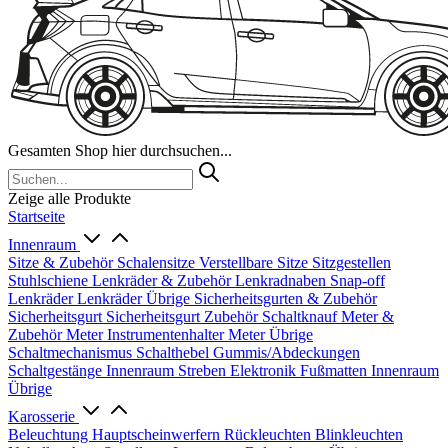
Gesamten Shop hier durchsuchen...
Zeige alle Produkte
Startseite
Innenraum
Sitze & Zubehör
Schalensitze
Verstellbare Sitze
Sitzgestellen
Stuhlschiene
Lenkräder & Zubehör
Lenkradnaben
Snap-off
Lenkräder
Lenkräder Übrige
Sicherheitsgurten & Zubehör
Sicherheitsgurt
Sicherheitsgurt Zubehör
Schaltknauf
Meter &
Zubehör
Meter
Instrumentenhalter
Meter Übrige
Schaltmechanismus
Schalthebel
Gummis/Abdeckungen
Schaltgestänge
Innenraum Streben
Elektronik
Fußmatten
Innenraum
Übrige
Karosserie
Beleuchtung
Hauptscheinwerfern
Rückleuchten
Blinkleuchten