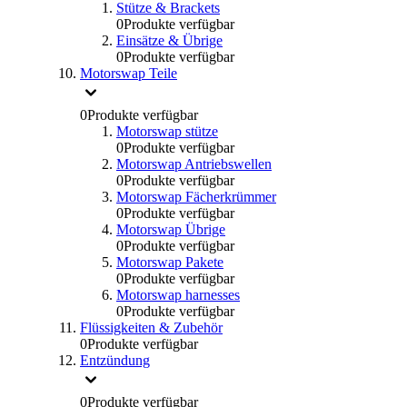
Stütze & Brackets
0
Produkte verfügbar
Einsätze & Übrige
0
Produkte verfügbar
Motorswap Teile
0
Produkte verfügbar
Motorswap stütze
0
Produkte verfügbar
Motorswap Antriebswellen
0
Produkte verfügbar
Motorswap Fächerkrümmer
0
Produkte verfügbar
Motorswap Übrige
0
Produkte verfügbar
Motorswap Pakete
0
Produkte verfügbar
Motorswap harnesses
0
Produkte verfügbar
Flüssigkeiten & Zubehör
0
Produkte verfügbar
Entzündung
0
Produkte verfügbar