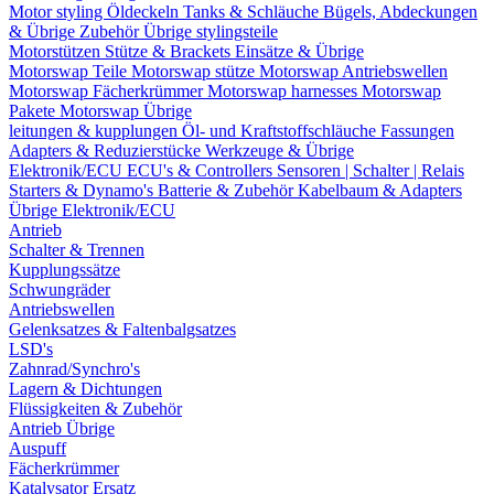
Motor styling
Öldeckeln
Tanks & Schläuche
Bügels, Abdeckungen
& Übrige Zubehör
Übrige stylingsteile
Motorstützen
Stütze & Brackets
Einsätze & Übrige
Motorswap Teile
Motorswap stütze
Motorswap Antriebswellen
Motorswap Fächerkrümmer
Motorswap harnesses
Motorswap
Pakete
Motorswap Übrige
leitungen & kupplungen
Öl- und Kraftstoffschläuche
Fassungen
Adapters & Reduzierstücke
Werkzeuge & Übrige
Elektronik/ECU
ECU's & Controllers
Sensoren | Schalter | Relais
Starters & Dynamo's
Batterie & Zubehör
Kabelbaum & Adapters
Übrige Elektronik/ECU
Antrieb
Schalter & Trennen
Kupplungssätze
Schwungräder
Antriebswellen
Gelenksatzes & Faltenbalgsatzes
LSD's
Zahnrad/Synchro's
Lagern & Dichtungen
Flüssigkeiten & Zubehör
Antrieb Übrige
Auspuff
Fächerkrümmer
Katalysator Ersatz