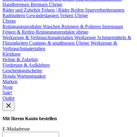
Handbremsen
Bremsen Übrige
Räder und Zubehör
Felgen | Räder
Reifen
Spurverbreiterungen
Radmuttern
Gewindestangen
Velgen Übrige
Übrige
Reinigungsprodukte
Waschen
Reinigen & Polieren
Innenraum
Felgen & Reifen
Reinigungsprodukte übrige
Werkzeuge & Verbrauchsmaterialien
Werkzeuge
Schmiermitteln &
Flüssigkeiten
Coatings & spuitbussen
Übrige Werkzeuge &
Verbrauchsmaterialien
Kleidung
Helme & Zubehör
Förderung & Aufklebers
Geschenkgutscheine
Honda Wartungspaket
Marken
Neue
Sale!
Outlet
Mit Ihrem Konto bestellen
E-Mailadresse