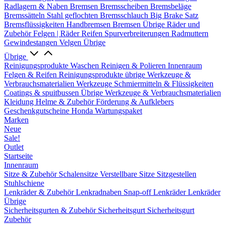
Radlagern & Naben
Bremsen
Bremsscheiben
Bremsbeläge
Bremssätteln
Stahl geflochten Bremsschlauch
Big Brake Satz
Bremsflüssigkeiten
Handbremsen
Bremsen Übrige
Räder und
Zubehör
Felgen | Räder
Reifen
Spurverbreiterungen
Radmuttern
Gewindestangen
Velgen Übrige
Übrige
Reinigungsprodukte
Waschen
Reinigen & Polieren
Innenraum
Felgen & Reifen
Reinigungsprodukte übrige
Werkzeuge &
Verbrauchsmaterialien
Werkzeuge
Schmiermitteln & Flüssigkeiten
Coatings & spuitbussen
Übrige Werkzeuge & Verbrauchsmaterialien
Kleidung
Helme & Zubehör
Förderung & Aufklebers
Geschenkgutscheine
Honda Wartungspaket
Marken
Neue
Sale!
Outlet
Startseite
Innenraum
Sitze & Zubehör
Schalensitze
Verstellbare Sitze
Sitzgestellen
Stuhlschiene
Lenkräder & Zubehör
Lenkradnaben
Snap-off
Lenkräder
Lenkräder
Übrige
Sicherheitsgurten & Zubehör
Sicherheitsgurt
Sicherheitsgurt
Zubehör