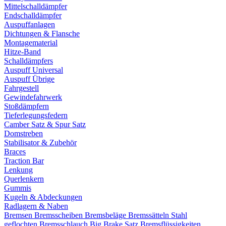
Mittelschalldämpfer
Endschalldämpfer
Auspuffanlagen
Dichtungen & Flansche
Montagematerial
Hitze-Band
Schalldämpfers
Auspuff Universal
Auspuff Übrige
Fahrgestell
Gewindefahrwerk
Stoßdämpfern
Tieferlegungsfedern
Camber Satz & Spur Satz
Domstreben
Stabilisator & Zubehör
Braces
Traction Bar
Lenkung
Querlenkern
Gummis
Kugeln & Abdeckungen
Radlagern & Naben
Bremsen
Bremsscheiben
Bremsbeläge
Bremssätteln
Stahl
geflochten Bremsschlauch
Big Brake Satz
Bremsflüssigkeiten