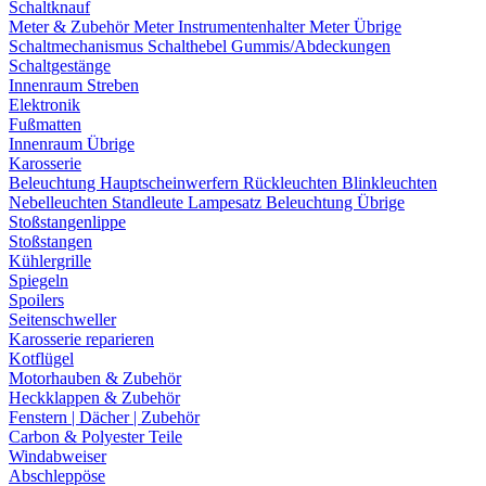
Schaltknauf
Meter & Zubehör
Meter
Instrumentenhalter
Meter Übrige
Schaltmechanismus
Schalthebel
Gummis/Abdeckungen
Schaltgestänge
Innenraum Streben
Elektronik
Fußmatten
Innenraum Übrige
Karosserie
Beleuchtung
Hauptscheinwerfern
Rückleuchten
Blinkleuchten
Nebelleuchten
Standleute
Lampesatz
Beleuchtung Übrige
Stoßstangenlippe
Stoßstangen
Kühlergrille
Spiegeln
Spoilers
Seitenschweller
Karosserie reparieren
Kotflügel
Motorhauben & Zubehör
Heckklappen & Zubehör
Fenstern | Dächer | Zubehör
Carbon & Polyester Teile
Windabweiser
Abschleppöse