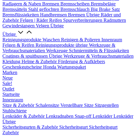
Radlagern & Naben
Bremsen
Bremsscheiben
Bremsbeläge
Bremssätteln
Stahl geflochten Bremsschlauch
Big Brake Satz
Bremsflüssigkeiten
Handbremsen
Bremsen Übrige
Räder und
Zubehör
Felgen | Räder
Reifen
Spurverbreiterungen
Radmuttern
Gewindestangen
Velgen Übrige
Übrige
Reinigungsprodukte
Waschen
Reinigen & Polieren
Innenraum
Felgen & Reifen
Reinigungsprodukte übrige
Werkzeuge &
Verbrauchsmaterialien
Werkzeuge
Schmiermitteln & Flüssigkeiten
Coatings & spuitbussen
Übrige Werkzeuge & Verbrauchsmaterialien
Kleidung
Helme & Zubehör
Förderung & Aufklebers
Geschenkgutscheine
Honda Wartungspaket
Marken
Neue
Sale!
Outlet
Startseite
Innenraum
Sitze & Zubehör
Schalensitze
Verstellbare Sitze
Sitzgestellen
Stuhlschiene
Lenkräder & Zubehör
Lenkradnaben
Snap-off
Lenkräder
Lenkräder
Übrige
Sicherheitsgurten & Zubehör
Sicherheitsgurt
Sicherheitsgurt
Zubehör