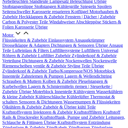
Nebelleuchten
Standleute
Lampesatz
Beleuchtung Übrige
Stoßstangenlippe
Stoßstangen
Kühlergrille
Spiegeln
Spoilers
Seitenschweller
Karosserie reparieren
Kotflügel
Motorhauben &
Zubehör
Heckklappen & Zubehör
Fenstern | Dächer | Zubehör
Carbon & Polyester Teile
Windabweiser
Abschleppöse
Stickers &
Folien
Karosserie Übrige
Motor
Flüssigkeiten & Zubehör
Einlasssystem
Ansaugkrümmer
Drosselklappe & Adapters
Dichtungen & Sensoren
Übrige Ansaug
Teile
Lufteinlass & Filters
Luftfiltersysteme
Luftfiltern
Universal
Röhren & Zubehör
Luftfilter Zubehör
Zylinderkopf & Zubehör
Verteilung
Dichtungen & Zubehör
Nockenwellen
Nockenwelle
Riemenscheiben
ventile & Zubehör
Styling Teile
Übrige
Zylinderkopf & Zubehör
Turbo/Kompressor/NOS
Motorblock
Innenteile
Zahnriemen & Pumpen
Lagern & Wellendichtring
Schrauben & Muttern
Kolben & Zubehör
Pleuelstangen &
Kurbelwellen
Lagern & Schmiermitteln
riemen | Steuerkette |
Zubehör
Übrige Moterblock Innenteile
Kühlsystem
Wasserkühlern
& kleine Zubehör
Kühlerschläuche
Kühlerlüfter
Thermostat &
schalters
Sensoren & Dichtungen
Wasserpumpen & Flüssigkeiten
Ölkühlern & Zubehör
Zubehör & Übrige kühl Teile
Kraftstoffsystem
Injektoren & Zubehör
Kraftstofffiltern
Kraftstoff
Rails & Druckregler
Kraftstofftank, Pumpe und Zubehör
Leitungen,
Schlauche & Fittingen
Übrige Kraftstoffsystem
Entzündung
Zündanlage & Zubehör
Zündkabels
Zündkerzen
Zündanlage