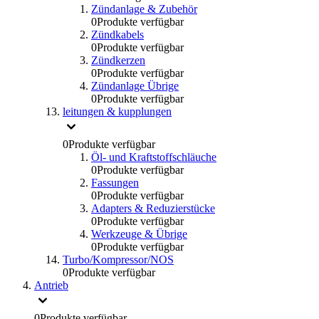
Zündanlage & Zubehör
0
Produkte verfügbar
Zündkabels
0
Produkte verfügbar
Zündkerzen
0
Produkte verfügbar
Zündanlage Übrige
0
Produkte verfügbar
leitungen & kupplungen
0
Produkte verfügbar
Öl- und Kraftstoffschläuche
0
Produkte verfügbar
Fassungen
0
Produkte verfügbar
Adapters & Reduzierstücke
0
Produkte verfügbar
Werkzeuge & Übrige
0
Produkte verfügbar
Turbo/Kompressor/NOS
0
Produkte verfügbar
Antrieb
0
Produkte verfügbar