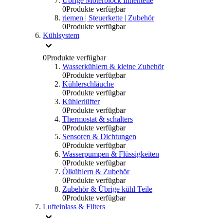
Übrige Moterblock Innenteile
0
Produkte verfügbar
riemen | Steuerkette | Zubehör
0
Produkte verfügbar
Kühlsystem
0
Produkte verfügbar
Wasserkühlern & kleine Zubehör
0
Produkte verfügbar
Kühlerschläuche
0
Produkte verfügbar
Kühlerlüfter
0
Produkte verfügbar
Thermostat & schalters
0
Produkte verfügbar
Sensoren & Dichtungen
0
Produkte verfügbar
Wasserpumpen & Flüssigkeiten
0
Produkte verfügbar
Ölkühlern & Zubehör
0
Produkte verfügbar
Zubehör & Übrige kühl Teile
0
Produkte verfügbar
Lufteinlass & Filters