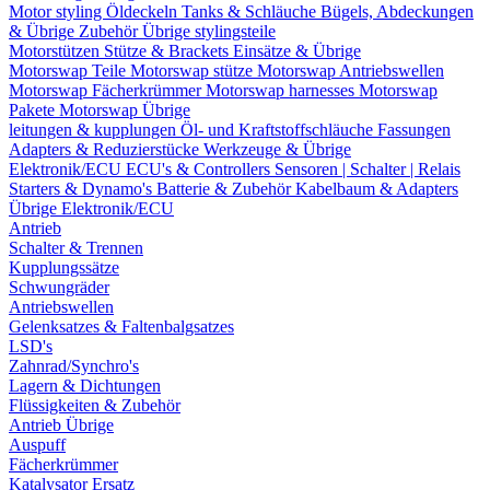
Motor styling
Öldeckeln
Tanks & Schläuche
Bügels, Abdeckungen
& Übrige Zubehör
Übrige stylingsteile
Motorstützen
Stütze & Brackets
Einsätze & Übrige
Motorswap Teile
Motorswap stütze
Motorswap Antriebswellen
Motorswap Fächerkrümmer
Motorswap harnesses
Motorswap
Pakete
Motorswap Übrige
leitungen & kupplungen
Öl- und Kraftstoffschläuche
Fassungen
Adapters & Reduzierstücke
Werkzeuge & Übrige
Elektronik/ECU
ECU's & Controllers
Sensoren | Schalter | Relais
Starters & Dynamo's
Batterie & Zubehör
Kabelbaum & Adapters
Übrige Elektronik/ECU
Antrieb
Schalter & Trennen
Kupplungssätze
Schwungräder
Antriebswellen
Gelenksatzes & Faltenbalgsatzes
LSD's
Zahnrad/Synchro's
Lagern & Dichtungen
Flüssigkeiten & Zubehör
Antrieb Übrige
Auspuff
Fächerkrümmer
Katalysator Ersatz