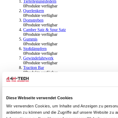
Tieferlegungsfedern
0
Produkte verfügbar
Querlenkern
0
Produkte verfügbar
Domstreben
0
Produkte verfügbar
Camber Satz & Spur Satz
0
Produkte verfügbar
Gummis
0
Produkte verfügbar
Stoßdämpfern
0
Produkte verfügbar
Gewindefahrwerk
0
Produkte verfügbar
Traction Bar
0
Produkte verfügbar
Stabilisator & Zubehör
0
Produkte verfügbar
Kugeln & Abdeckungen
0
Produkte verfügbar
Radlagern & Naben
Diese Webseite verwendet Cookies
0
Produkte verfügbar
Räder und Zubehör
Wir verwenden Cookies, um Inhalte und Anzeigen zu personal
anbieten zu können und die Zugriffe auf unsere Website zu 
0
Produkte verfügbar