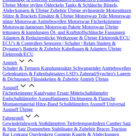
Übrige
Motor styling
Öldeckeln
Tanks & Schläuche
Bügels,
Abdeckungen & Übrige Zubehör
Übrige stylingsteile
Motorstützen
Stütze & Brackets
Einsätze & Übrige
Motorswap Teile
Motorswap
stütze
Motorswap Antriebswellen
Motorswap Fächerkrümmer
Motorswap harnesses
Motorswap Pakete
Motorswap Übrige
leitungen & kupplungen
Öl- und Kraftstoffschläuche
Fassungen
Adapters & Reduzierstücke
Werkzeuge & Übrige
Elektronik/ECU
ECU's & Controllers
Sensoren | Schalter | Relais
Starters &
Dynamo's
Batterie & Zubehör
Kabelbaum & Adapters
Übrige
Elektronik/ECU
Antrieb
Schalter & Trennen
Kupplungssätze
Schwungräder
Antriebswellen
Gelenksatzes & Faltenbalgsatzes
LSD's
Zahnrad/Synchro's
Lagern
& Dichtungen
Flüssigkeiten & Zubehör
Antrieb Übrige
Auspuff
Fächerkrümmer
Katalysator Ersatz
Mittelschalldämpfer
Endschalldämpfer
Auspuffanlagen
Dichtungen & Flansche
Montagematerial
Hitze-Band
Schalldämpfers
Auspuff Universal
Auspuff Übrige
Fahrgestell
Gewindefahrwerk
Stoßdämpfern
Tieferlegungsfedern
Camber Satz
& Spur Satz
Domstreben
Stabilisator & Zubehör
Braces
Traction
Bar
Lenkung
Querlenkern
Gummis
Kugeln & Abdeckungen