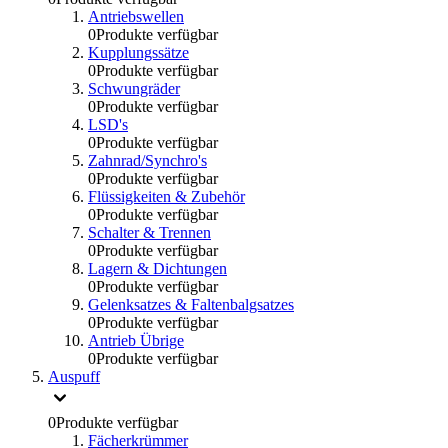
Antriebswellen
0
Produkte verfügbar
Kupplungssätze
0
Produkte verfügbar
Schwungräder
0
Produkte verfügbar
LSD's
0
Produkte verfügbar
Zahnrad/Synchro's
0
Produkte verfügbar
Flüssigkeiten & Zubehör
0
Produkte verfügbar
Schalter & Trennen
0
Produkte verfügbar
Lagern & Dichtungen
0
Produkte verfügbar
Gelenksatzes & Faltenbalgsatzes
0
Produkte verfügbar
Antrieb Übrige
0
Produkte verfügbar
Auspuff
0
Produkte verfügbar
Fächerkrümmer