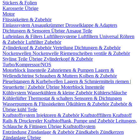
Stickers & Folien
Karosserie Übrige
Motor
Flüssigkeiten & Zubehör
Einlasssystem
Ansaugkrümmer
Drosselklappe & Adapters
Dichtungen & Sensoren
Übrige Ansaug Teile
Lufteinlass & Filters
Luftfiltersysteme
Luftfiltern
Universal Röhren
& Zubehör
Luftfilter Zubehör
Zylinderkopf & Zubehör
Verteilung
Dichtungen & Zubehör
Nockenwellen
Nockenwelle Riemenscheiben
ventile & Zubehör
Styling Teile
Übrige Zylinderkopf & Zubehör
Turbo/Kompressor/NOS
Motorblock Innenteile
Zahnriemen & Pumpen
Lagern &
Wellendichtring
Schrauben & Muttern
Kolben & Zubehör
Pleuelstangen & Kurbelwellen
Lagern & Schmiermitteln
riemen |
Steuerkette | Zubehör
Übrige Moterblock Innenteile
Kühlsystem
Wasserkühlern & kleine Zubehör
Kühlerschläuche
Kühlerlüfter
Thermostat & schalters
Sensoren & Dichtungen
Wasserpumpen & Flüssigkeiten
Ölkühlern & Zubehör
Zubehör &
Übrige kühl Teile
Kraftstoffsystem
Injektoren & Zubehör
Kraftstofffiltern
Kraftstoff
Rails & Druckregler
Kraftstofftank, Pumpe und Zubehör
Leitungen,
Schlauche & Fittingen
Übrige Kraftstoffsystem
Entzündung
Zündanlage & Zubehör
Zündkabels
Zündkerzen
Zündanlage Übrige