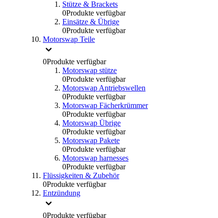
Stütze & Brackets
0
Produkte verfügbar
Einsätze & Übrige
0
Produkte verfügbar
Motorswap Teile
0
Produkte verfügbar
Motorswap stütze
0
Produkte verfügbar
Motorswap Antriebswellen
0
Produkte verfügbar
Motorswap Fächerkrümmer
0
Produkte verfügbar
Motorswap Übrige
0
Produkte verfügbar
Motorswap Pakete
0
Produkte verfügbar
Motorswap harnesses
0
Produkte verfügbar
Flüssigkeiten & Zubehör
0
Produkte verfügbar
Entzündung
0
Produkte verfügbar