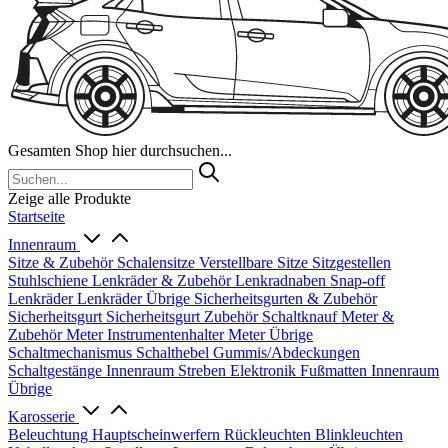
Gesamten Shop hier durchsuchen...
Zeige alle Produkte
Startseite
Innenraum
Sitze & Zubehör
Schalensitze
Verstellbare Sitze
Sitzgestellen
Stuhlschiene
Lenkräder & Zubehör
Lenkradnaben
Snap-off
Lenkräder
Lenkräder Übrige
Sicherheitsgurten & Zubehör
Sicherheitsgurt
Sicherheitsgurt Zubehör
Schaltknauf
Meter &
Zubehör
Meter
Instrumentenhalter
Meter Übrige
Schaltmechanismus
Schalthebel
Gummis/Abdeckungen
Schaltgestänge
Innenraum Streben
Elektronik
Fußmatten
Innenraum
Übrige
Karosserie
Beleuchtung
Hauptscheinwerfern
Rückleuchten
Blinkleuchten