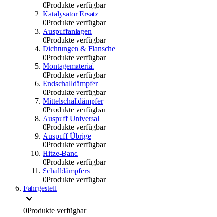
0
Produkte verfügbar
Katalysator Ersatz
0
Produkte verfügbar
Auspuffanlagen
0
Produkte verfügbar
Dichtungen & Flansche
0
Produkte verfügbar
Montagematerial
0
Produkte verfügbar
Endschalldämpfer
0
Produkte verfügbar
Mittelschalldämpfer
0
Produkte verfügbar
Auspuff Universal
0
Produkte verfügbar
Auspuff Übrige
0
Produkte verfügbar
Hitze-Band
0
Produkte verfügbar
Schalldämpfers
0
Produkte verfügbar
Fahrgestell
0
Produkte verfügbar