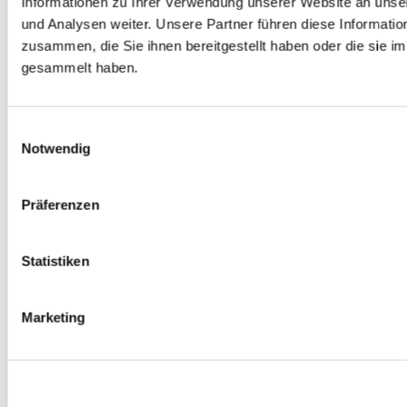
Informationen zu Ihrer Verwendung unserer Website an unse
Spurverbreiterungen
und Analysen weiter. Unsere Partner führen diese Informati
0
Produkte verfügbar
zusammen, die Sie ihnen bereitgestellt haben oder die sie 
Radmuttern
0
Produkte verfügbar
gesammelt haben.
Gewindestangen
0
Produkte verfügbar
Velgen Übrige
0
Produkte verfügbar
Einwilligungsauswahl
Felgen | Räder
Notwendig
0
Produkte verfügbar
Reifen
0
Produkte verfügbar
Präferenzen
Bremsen
0
Produkte verfügbar
Statistiken
Bremsscheiben
0
Produkte verfügbar
Bremsbeläge
Marketing
0
Produkte verfügbar
Bremssätteln
0
Produkte verfügbar
Stahl geflochten Bremsschlauch
0
Produkte verfügbar
Big Brake Satz