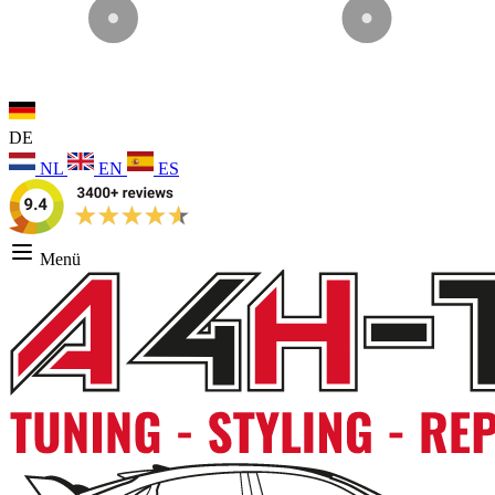
DE
NL
EN
ES
Menü