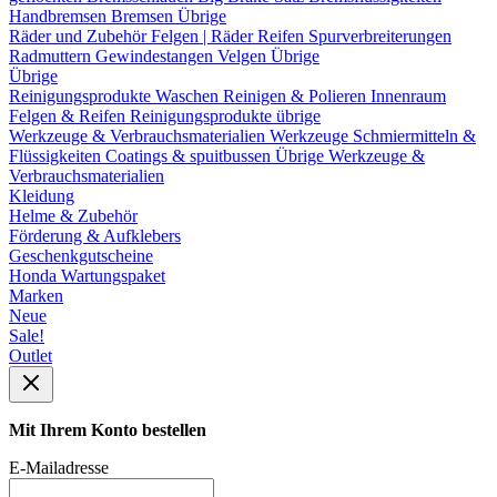
Handbremsen
Bremsen Übrige
Räder und Zubehör
Felgen | Räder
Reifen
Spurverbreiterungen
Radmuttern
Gewindestangen
Velgen Übrige
Übrige
Reinigungsprodukte
Waschen
Reinigen & Polieren
Innenraum
Felgen & Reifen
Reinigungsprodukte übrige
Werkzeuge & Verbrauchsmaterialien
Werkzeuge
Schmiermitteln &
Flüssigkeiten
Coatings & spuitbussen
Übrige Werkzeuge &
Verbrauchsmaterialien
Kleidung
Helme & Zubehör
Förderung & Aufklebers
Geschenkgutscheine
Honda Wartungspaket
Marken
Neue
Sale!
Outlet
Mit Ihrem Konto bestellen
E-Mailadresse