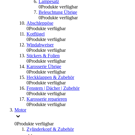
Lampesatz
0
Produkte verfügbar
Beleuchtung Übrige
0
Produkte verfügbar
Abschleppöse
0
Produkte verfügbar
Kotflügel
0
Produkte verfügbar
Windabweiser
0
Produkte verfügbar
Stickers & Folien
0
Produkte verfügbar
Karosserie Übrige
0
Produkte verfügbar
Heckklappen & Zubehör
0
Produkte verfügbar
Fenstern | Dächer | Zubehör
0
Produkte verfügbar
Karosserie reparieren
0
Produkte verfügbar
Motor
0
Produkte verfügbar
Zylinderkopf & Zubehör