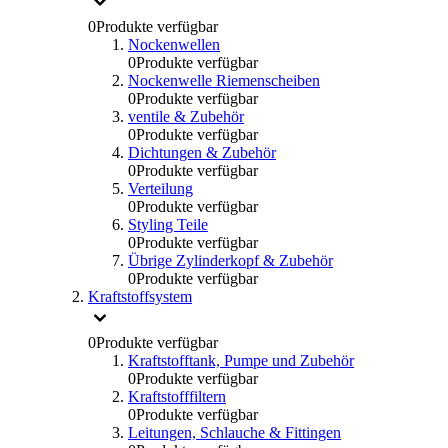
0
Produkte verfügbar
Nockenwellen
0
Produkte verfügbar
Nockenwelle Riemenscheiben
0
Produkte verfügbar
ventile & Zubehör
0
Produkte verfügbar
Dichtungen & Zubehör
0
Produkte verfügbar
Verteilung
0
Produkte verfügbar
Styling Teile
0
Produkte verfügbar
Übrige Zylinderkopf & Zubehör
0
Produkte verfügbar
Kraftstoffsystem
0
Produkte verfügbar
Kraftstofftank, Pumpe und Zubehör
0
Produkte verfügbar
Kraftstofffiltern
0
Produkte verfügbar
Leitungen, Schlauche & Fittingen