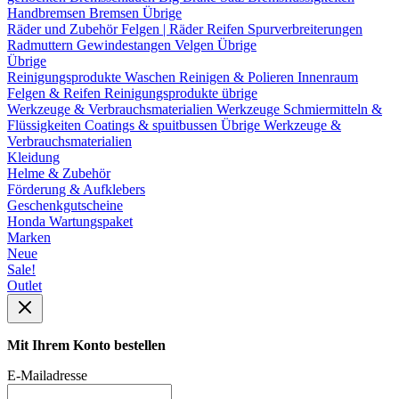
Handbremsen
Bremsen Übrige
Räder und Zubehör
Felgen | Räder
Reifen
Spurverbreiterungen
Radmuttern
Gewindestangen
Velgen Übrige
Übrige
Reinigungsprodukte
Waschen
Reinigen & Polieren
Innenraum
Felgen & Reifen
Reinigungsprodukte übrige
Werkzeuge & Verbrauchsmaterialien
Werkzeuge
Schmiermitteln &
Flüssigkeiten
Coatings & spuitbussen
Übrige Werkzeuge &
Verbrauchsmaterialien
Kleidung
Helme & Zubehör
Förderung & Aufklebers
Geschenkgutscheine
Honda Wartungspaket
Marken
Neue
Sale!
Outlet
Mit Ihrem Konto bestellen
E-Mailadresse