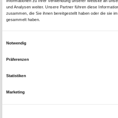
Informationen zu Ihrer Verwendung unserer Website an unse
0
Produkte verfügbar
und Analysen weiter. Unsere Partner führen diese Informati
Spurverbreiterungen
zusammen, die Sie ihnen bereitgestellt haben oder die sie 
0
Produkte verfügbar
Radmuttern
gesammelt haben.
0
Produkte verfügbar
Gewindestangen
0
Produkte verfügbar
Velgen Übrige
Einwilligungsauswahl
0
Produkte verfügbar
Notwendig
Felgen | Räder
0
Produkte verfügbar
Reifen
Präferenzen
0
Produkte verfügbar
Bremsen
Statistiken
0
Produkte verfügbar
Bremsscheiben
0
Produkte verfügbar
Marketing
Bremsbeläge
0
Produkte verfügbar
Bremssätteln
0
Produkte verfügbar
Stahl geflochten Bremsschlauch
0
Produkte verfügbar