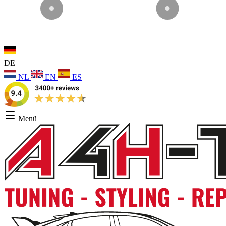
DE
NL
EN
ES
Menü