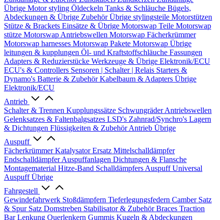
Übrige
Motor styling
Öldeckeln
Tanks & Schläuche
Bügels,
Abdeckungen & Übrige Zubehör
Übrige stylingsteile
Motorstützen
Stütze & Brackets
Einsätze & Übrige
Motorswap Teile
Motorswap
stütze
Motorswap Antriebswellen
Motorswap Fächerkrümmer
Motorswap harnesses
Motorswap Pakete
Motorswap Übrige
leitungen & kupplungen
Öl- und Kraftstoffschläuche
Fassungen
Adapters & Reduzierstücke
Werkzeuge & Übrige
Elektronik/ECU
ECU's & Controllers
Sensoren | Schalter | Relais
Starters &
Dynamo's
Batterie & Zubehör
Kabelbaum & Adapters
Übrige
Elektronik/ECU
Antrieb
Schalter & Trennen
Kupplungssätze
Schwungräder
Antriebswellen
Gelenksatzes & Faltenbalgsatzes
LSD's
Zahnrad/Synchro's
Lagern
& Dichtungen
Flüssigkeiten & Zubehör
Antrieb Übrige
Auspuff
Fächerkrümmer
Katalysator Ersatz
Mittelschalldämpfer
Endschalldämpfer
Auspuffanlagen
Dichtungen & Flansche
Montagematerial
Hitze-Band
Schalldämpfers
Auspuff Universal
Auspuff Übrige
Fahrgestell
Gewindefahrwerk
Stoßdämpfern
Tieferlegungsfedern
Camber Satz
& Spur Satz
Domstreben
Stabilisator & Zubehör
Braces
Traction
Bar
Lenkung
Querlenkern
Gummis
Kugeln & Abdeckungen