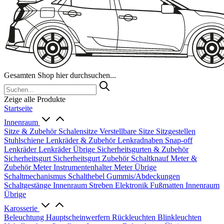
Gesamten Shop hier durchsuchen...
Zeige alle Produkte
Startseite
Innenraum
Sitze & Zubehör
Schalensitze
Verstellbare Sitze
Sitzgestellen
Stuhlschiene
Lenkräder & Zubehör
Lenkradnaben
Snap-off
Lenkräder
Lenkräder Übrige
Sicherheitsgurten & Zubehör
Sicherheitsgurt
Sicherheitsgurt Zubehör
Schaltknauf
Meter &
Zubehör
Meter
Instrumentenhalter
Meter Übrige
Schaltmechanismus
Schalthebel
Gummis/Abdeckungen
Schaltgestänge
Innenraum Streben
Elektronik
Fußmatten
Innenraum
Übrige
Karosserie
Beleuchtung
Hauptscheinwerfern
Rückleuchten
Blinkleuchten