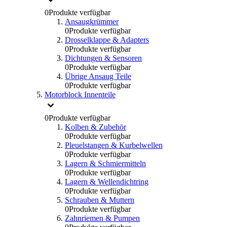
0
Produkte verfügbar
Ansaugkrümmer
0
Produkte verfügbar
Drosselklappe & Adapters
0
Produkte verfügbar
Dichtungen & Sensoren
0
Produkte verfügbar
Übrige Ansaug Teile
0
Produkte verfügbar
Motorblock Innenteile
0
Produkte verfügbar
Kolben & Zubehör
0
Produkte verfügbar
Pleuelstangen & Kurbelwellen
0
Produkte verfügbar
Lagern & Schmiermitteln
0
Produkte verfügbar
Lagern & Wellendichtring
0
Produkte verfügbar
Schrauben & Muttern
0
Produkte verfügbar
Zahnriemen & Pumpen