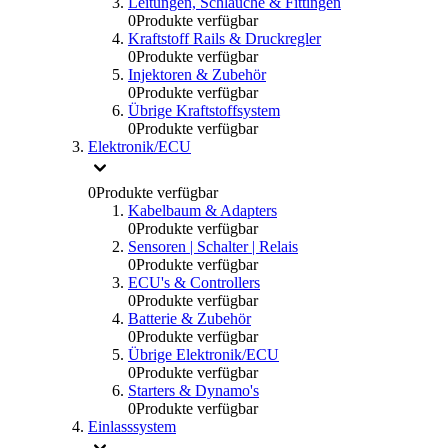
Leitungen, Schlauche & Fittingen
0
Produkte verfügbar
Kraftstoff Rails & Druckregler
0
Produkte verfügbar
Injektoren & Zubehör
0
Produkte verfügbar
Übrige Kraftstoffsystem
0
Produkte verfügbar
Elektronik/ECU
0
Produkte verfügbar
Kabelbaum & Adapters
0
Produkte verfügbar
Sensoren | Schalter | Relais
0
Produkte verfügbar
ECU's & Controllers
0
Produkte verfügbar
Batterie & Zubehör
0
Produkte verfügbar
Übrige Elektronik/ECU
0
Produkte verfügbar
Starters & Dynamo's
0
Produkte verfügbar
Einlasssystem