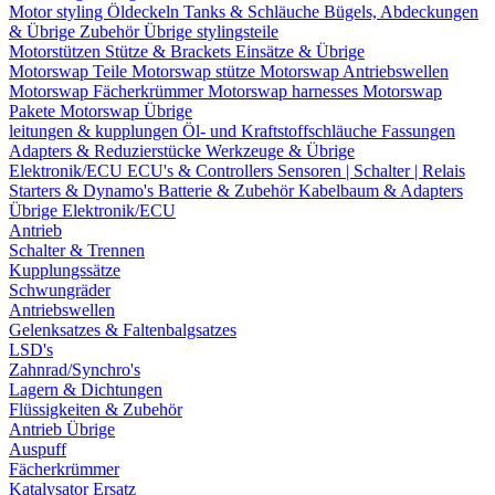
Motor styling
Öldeckeln
Tanks & Schläuche
Bügels, Abdeckungen
& Übrige Zubehör
Übrige stylingsteile
Motorstützen
Stütze & Brackets
Einsätze & Übrige
Motorswap Teile
Motorswap stütze
Motorswap Antriebswellen
Motorswap Fächerkrümmer
Motorswap harnesses
Motorswap
Pakete
Motorswap Übrige
leitungen & kupplungen
Öl- und Kraftstoffschläuche
Fassungen
Adapters & Reduzierstücke
Werkzeuge & Übrige
Elektronik/ECU
ECU's & Controllers
Sensoren | Schalter | Relais
Starters & Dynamo's
Batterie & Zubehör
Kabelbaum & Adapters
Übrige Elektronik/ECU
Antrieb
Schalter & Trennen
Kupplungssätze
Schwungräder
Antriebswellen
Gelenksatzes & Faltenbalgsatzes
LSD's
Zahnrad/Synchro's
Lagern & Dichtungen
Flüssigkeiten & Zubehör
Antrieb Übrige
Auspuff
Fächerkrümmer
Katalysator Ersatz