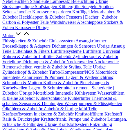
Nebelleuchten
Standleute
Lampesatz
Beleuchtung Übrige
Stoßstangenlippe
Stoßstangen
Kühlergrille
Spiegeln
Spoilers
Seitenschweller
Karosserie reparieren
Kotflügel
Motorhauben &
Zubehör
Heckklappen & Zubehör
Fenstern | Dächer | Zubehör
Carbon & Polyester Teile
Windabweiser
Abschleppöse
Stickers &
Folien
Karosserie Übrige
Motor
Flüssigkeiten & Zubehör
Einlasssystem
Ansaugkrümmer
Drosselklappe & Adapters
Dichtungen & Sensoren
Übrige Ansaug
Teile
Lufteinlass & Filters
Luftfiltersysteme
Luftfiltern
Universal
Röhren & Zubehör
Luftfilter Zubehör
Zylinderkopf & Zubehör
Verteilung
Dichtungen & Zubehör
Nockenwellen
Nockenwelle
Riemenscheiben
ventile & Zubehör
Styling Teile
Übrige
Zylinderkopf & Zubehör
Turbo/Kompressor/NOS
Motorblock
Innenteile
Zahnriemen & Pumpen
Lagern & Wellendichtring
Schrauben & Muttern
Kolben & Zubehör
Pleuelstangen &
Kurbelwellen
Lagern & Schmiermitteln
riemen | Steuerkette |
Zubehör
Übrige Moterblock Innenteile
Kühlsystem
Wasserkühlern
& kleine Zubehör
Kühlerschläuche
Kühlerlüfter
Thermostat &
schalters
Sensoren & Dichtungen
Wasserpumpen & Flüssigkeiten
Ölkühlern & Zubehör
Zubehör & Übrige kühl Teile
Kraftstoffsystem
Injektoren & Zubehör
Kraftstofffiltern
Kraftstoff
Rails & Druckregler
Kraftstofftank, Pumpe und Zubehör
Leitungen,
Schlauche & Fittingen
Übrige Kraftstoffsystem
Entzündung
Zündanlage & Zubehör
Zündkabels
Zündkerzen
Zündanlage