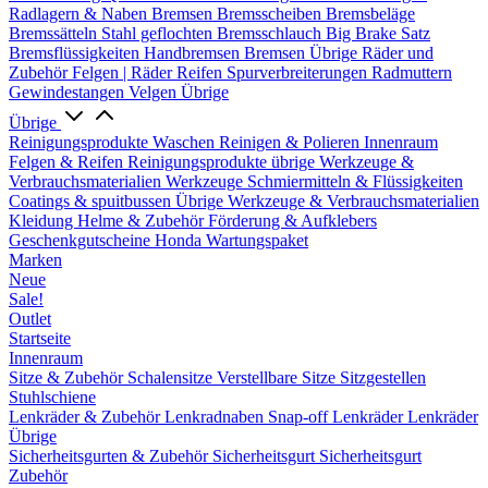
Radlagern & Naben
Bremsen
Bremsscheiben
Bremsbeläge
Bremssätteln
Stahl geflochten Bremsschlauch
Big Brake Satz
Bremsflüssigkeiten
Handbremsen
Bremsen Übrige
Räder und
Zubehör
Felgen | Räder
Reifen
Spurverbreiterungen
Radmuttern
Gewindestangen
Velgen Übrige
Übrige
Reinigungsprodukte
Waschen
Reinigen & Polieren
Innenraum
Felgen & Reifen
Reinigungsprodukte übrige
Werkzeuge &
Verbrauchsmaterialien
Werkzeuge
Schmiermitteln & Flüssigkeiten
Coatings & spuitbussen
Übrige Werkzeuge & Verbrauchsmaterialien
Kleidung
Helme & Zubehör
Förderung & Aufklebers
Geschenkgutscheine
Honda Wartungspaket
Marken
Neue
Sale!
Outlet
Startseite
Innenraum
Sitze & Zubehör
Schalensitze
Verstellbare Sitze
Sitzgestellen
Stuhlschiene
Lenkräder & Zubehör
Lenkradnaben
Snap-off
Lenkräder
Lenkräder
Übrige
Sicherheitsgurten & Zubehör
Sicherheitsgurt
Sicherheitsgurt
Zubehör