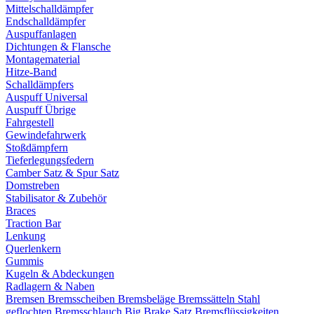
Mittelschalldämpfer
Endschalldämpfer
Auspuffanlagen
Dichtungen & Flansche
Montagematerial
Hitze-Band
Schalldämpfers
Auspuff Universal
Auspuff Übrige
Fahrgestell
Gewindefahrwerk
Stoßdämpfern
Tieferlegungsfedern
Camber Satz & Spur Satz
Domstreben
Stabilisator & Zubehör
Braces
Traction Bar
Lenkung
Querlenkern
Gummis
Kugeln & Abdeckungen
Radlagern & Naben
Bremsen
Bremsscheiben
Bremsbeläge
Bremssätteln
Stahl
geflochten Bremsschlauch
Big Brake Satz
Bremsflüssigkeiten