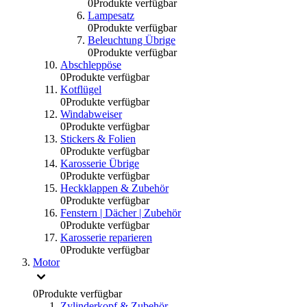
0
Produkte verfügbar
Lampesatz
0
Produkte verfügbar
Beleuchtung Übrige
0
Produkte verfügbar
Abschleppöse
0
Produkte verfügbar
Kotflügel
0
Produkte verfügbar
Windabweiser
0
Produkte verfügbar
Stickers & Folien
0
Produkte verfügbar
Karosserie Übrige
0
Produkte verfügbar
Heckklappen & Zubehör
0
Produkte verfügbar
Fenstern | Dächer | Zubehör
0
Produkte verfügbar
Karosserie reparieren
0
Produkte verfügbar
Motor
0
Produkte verfügbar
Zylinderkopf & Zubehör