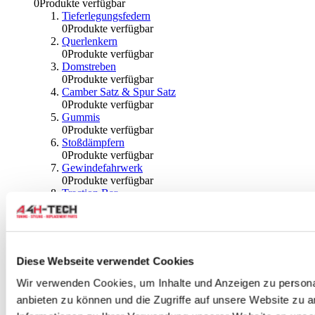
0
Produkte verfügbar
Tieferlegungsfedern
0
Produkte verfügbar
Querlenkern
0
Produkte verfügbar
Domstreben
0
Produkte verfügbar
Camber Satz & Spur Satz
0
Produkte verfügbar
Gummis
0
Produkte verfügbar
Stoßdämpfern
0
Produkte verfügbar
Gewindefahrwerk
0
Produkte verfügbar
Traction Bar
0
Produkte verfügbar
Stabilisator & Zubehör
0
Produkte verfügbar
Kugeln & Abdeckungen
0
Produkte verfügbar
Diese Webseite verwendet Cookies
Radlagern & Naben
0
Produkte verfügbar
Wir verwenden Cookies, um Inhalte und Anzeigen zu personal
Räder und Zubehör
anbieten zu können und die Zugriffe auf unsere Website zu 