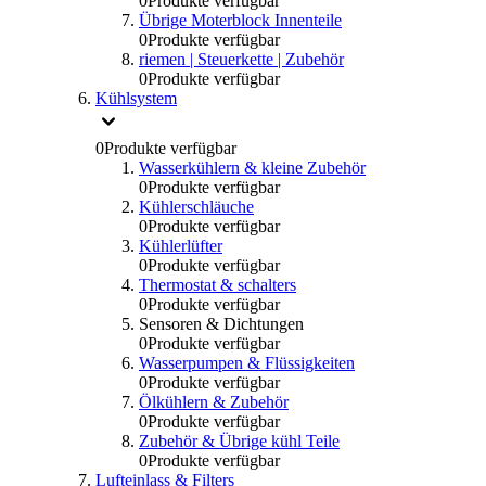
0
Produkte verfügbar
Übrige Moterblock Innenteile
0
Produkte verfügbar
riemen | Steuerkette | Zubehör
0
Produkte verfügbar
Kühlsystem
0
Produkte verfügbar
Wasserkühlern & kleine Zubehör
0
Produkte verfügbar
Kühlerschläuche
0
Produkte verfügbar
Kühlerlüfter
0
Produkte verfügbar
Thermostat & schalters
0
Produkte verfügbar
Sensoren & Dichtungen
0
Produkte verfügbar
Wasserpumpen & Flüssigkeiten
0
Produkte verfügbar
Ölkühlern & Zubehör
0
Produkte verfügbar
Zubehör & Übrige kühl Teile
0
Produkte verfügbar
Lufteinlass & Filters