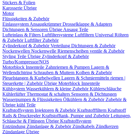
Stickers & Folien
Karosserie Übrige
Motor
Flüssigkeiten & Zubehör
Einlasssystem
Ansaugkrümmer
Drosselklappe & Adapters
Dichtungen & Sensoren
Übrige Ansaug Teile
Lufteinlass & Filters
Luftfiltersysteme
Luftfiltern
Universal Röhren
& Zubehör
Luftfilter Zubehör
Zylinderkopf & Zubehör
Verteilung
Dichtungen & Zubehör
Nockenwellen
Nockenwelle Riemenscheiben
ventile & Zubehör
Styling Teile
Übrige Zylinderkopf & Zubehör
Turbo/Kompressor/NOS
Motorblock Innenteile
Zahnriemen & Pumpen
Lagern &
Wellendichtring
Schrauben & Muttern
Kolben & Zubehör
Pleuelstangen & Kurbelwellen
Lagern & Schmiermitteln
riemen |
Steuerkette | Zubehör
Übrige Moterblock Innenteile
Kühlsystem
Wasserkühlern & kleine Zubehör
Kühlerschläuche
Kühlerlüfter
Thermostat & schalters
Sensoren & Dichtungen
Wasserpumpen & Flüssigkeiten
Ölkühlern & Zubehör
Zubehör &
Übrige kühl Teile
Kraftstoffsystem
Injektoren & Zubehör
Kraftstofffiltern
Kraftstoff
Rails & Druckregler
Kraftstofftank, Pumpe und Zubehör
Leitungen,
Schlauche & Fittingen
Übrige Kraftstoffsystem
Entzündung
Zündanlage & Zubehör
Zündkabels
Zündkerzen
Zündanlage Übrige