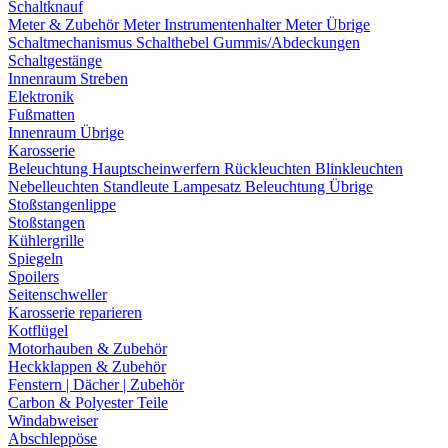
Schaltknauf
Meter & Zubehör
Meter
Instrumentenhalter
Meter Übrige
Schaltmechanismus
Schalthebel
Gummis/Abdeckungen
Schaltgestänge
Innenraum Streben
Elektronik
Fußmatten
Innenraum Übrige
Karosserie
Beleuchtung
Hauptscheinwerfern
Rückleuchten
Blinkleuchten
Nebelleuchten
Standleute
Lampesatz
Beleuchtung Übrige
Stoßstangenlippe
Stoßstangen
Kühlergrille
Spiegeln
Spoilers
Seitenschweller
Karosserie reparieren
Kotflügel
Motorhauben & Zubehör
Heckklappen & Zubehör
Fenstern | Dächer | Zubehör
Carbon & Polyester Teile
Windabweiser
Abschleppöse