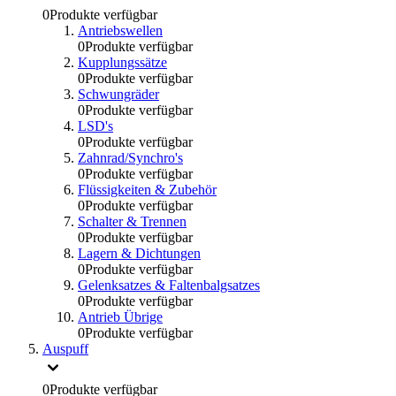
0
Produkte verfügbar
Antriebswellen
0
Produkte verfügbar
Kupplungssätze
0
Produkte verfügbar
Schwungräder
0
Produkte verfügbar
LSD's
0
Produkte verfügbar
Zahnrad/Synchro's
0
Produkte verfügbar
Flüssigkeiten & Zubehör
0
Produkte verfügbar
Schalter & Trennen
0
Produkte verfügbar
Lagern & Dichtungen
0
Produkte verfügbar
Gelenksatzes & Faltenbalgsatzes
0
Produkte verfügbar
Antrieb Übrige
0
Produkte verfügbar
Auspuff
0
Produkte verfügbar