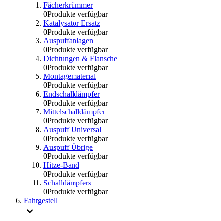
Fächerkrümmer
0
Produkte verfügbar
Katalysator Ersatz
0
Produkte verfügbar
Auspuffanlagen
0
Produkte verfügbar
Dichtungen & Flansche
0
Produkte verfügbar
Montagematerial
0
Produkte verfügbar
Endschalldämpfer
0
Produkte verfügbar
Mittelschalldämpfer
0
Produkte verfügbar
Auspuff Universal
0
Produkte verfügbar
Auspuff Übrige
0
Produkte verfügbar
Hitze-Band
0
Produkte verfügbar
Schalldämpfers
0
Produkte verfügbar
Fahrgestell