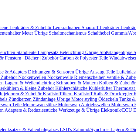
hiene
Lenkräder & Zubehör
Lenkradnaben
Snap-off
Lenkräder
Lenkrä
entenhalter
Meter Übrige
Schaltmechanismus
Schalthebel
Gummis/Ab
leuchten
Standleute
Lampesatz
Beleuchtung Übrige
Stoßstangenlippe
S
hör
Fenstern | Dächer | Zubehör
Carbon & Polyester Teile
Windabweise
pe & Adapters
Dichtungen & Sensoren
Übrige Ansaug Teile
Lufteinlas
 Zubehör
Nockenwellen
Nockenwelle Riemenscheiben
ventile & Zub
en
Lagern & Wellendichtring
Schrauben & Muttern
Kolben & Zubehö
erkühlern & kleine Zubehör
Kühlerschläuche
Kühlerlüfter
Thermostat 
Injektoren & Zubehör
Kraftstofffiltern
Kraftstoff Rails & Druckregler
K
bels
Zündkerzen
Zündanlage Übrige
Motor styling
Öldeckeln
Tanks &
rswap Teile
Motorswap stütze
Motorswap Antriebswellen
Motorswap 
en
Adapters & Reduzierstücke
Werkzeuge & Übrige
Elektronik/ECU
E
elenksatzes & Faltenbalgsatzes
LSD's
Zahnrad/Synchro's
Lagern & Di