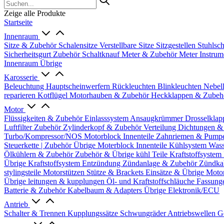
Zeige alle Produkte
Startseite
Innenraum
Sitze & Zubehör
Schalensitze
Verstellbare Sitze
Sitzgestellen
Stuhlsc
Sicherheitsgurt Zubehör
Schaltknauf
Meter & Zubehör
Meter
Instrum
Innenraum Übrige
Karosserie
Beleuchtung
Hauptscheinwerfern
Rückleuchten
Blinkleuchten
Nebel
reparieren
Kotflügel
Motorhauben & Zubehör
Heckklappen & Zube
Motor
Flüssigkeiten & Zubehör
Einlasssystem
Ansaugkrümmer
Drosselklap
Luftfilter Zubehör
Zylinderkopf & Zubehör
Verteilung
Dichtungen &
Turbo/Kompressor/NOS
Motorblock Innenteile
Zahnriemen & Pump
Steuerkette | Zubehör
Übrige Moterblock Innenteile
Kühlsystem
Wass
Ölkühlern & Zubehör
Zubehör & Übrige kühl Teile
Kraftstoffsystem
Übrige Kraftstoffsystem
Entzündung
Zündanlage & Zubehör
Zündka
stylingsteile
Motorstützen
Stütze & Brackets
Einsätze & Übrige
Moto
Übrige
leitungen & kupplungen
Öl- und Kraftstoffschläuche
Fassung
Batterie & Zubehör
Kabelbaum & Adapters
Übrige Elektronik/ECU
Antrieb
Schalter & Trennen
Kupplungssätze
Schwungräder
Antriebswellen
G