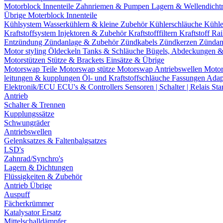
Motorblock Innenteile
Zahnriemen & Pumpen
Lagern & Wellendicht
Übrige Moterblock Innenteile
Kühlsystem
Wasserkühlern & kleine Zubehör
Kühlerschläuche
Kühle
Kraftstoffsystem
Injektoren & Zubehör
Kraftstofffiltern
Kraftstoff Ra
Entzündung
Zündanlage & Zubehör
Zündkabels
Zündkerzen
Zündan
Motor styling
Öldeckeln
Tanks & Schläuche
Bügels, Abdeckungen 
Motorstützen
Stütze & Brackets
Einsätze & Übrige
Motorswap Teile
Motorswap stütze
Motorswap Antriebswellen
Moto
leitungen & kupplungen
Öl- und Kraftstoffschläuche
Fassungen
Adap
Elektronik/ECU
ECU's & Controllers
Sensoren | Schalter | Relais
Sta
Antrieb
Schalter & Trennen
Kupplungssätze
Schwungräder
Antriebswellen
Gelenksatzes & Faltenbalgsatzes
LSD's
Zahnrad/Synchro's
Lagern & Dichtungen
Flüssigkeiten & Zubehör
Antrieb Übrige
Auspuff
Fächerkrümmer
Katalysator Ersatz
Mittelschalldämpfer