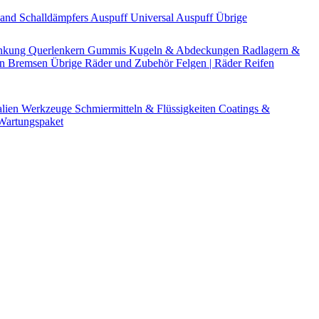
Band
Schalldämpfers
Auspuff Universal
Auspuff Übrige
nkung
Querlenkern
Gummis
Kugeln & Abdeckungen
Radlagern &
en
Bremsen Übrige
Räder und Zubehör
Felgen | Räder
Reifen
alien
Werkzeuge
Schmiermitteln & Flüssigkeiten
Coatings &
artungspaket