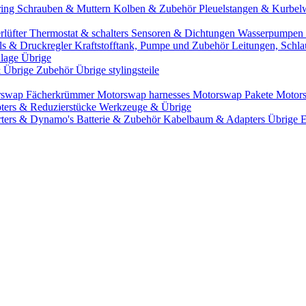
ring
Schrauben & Muttern
Kolben & Zubehör
Pleuelstangen & Kurbel
rlüfter
Thermostat & schalters
Sensoren & Dichtungen
Wasserpumpen 
ils & Druckregler
Kraftstofftank, Pumpe und Zubehör
Leitungen, Schla
lage Übrige
& Übrige Zubehör
Übrige stylingsteile
rswap Fächerkrümmer
Motorswap harnesses
Motorswap Pakete
Motor
ters & Reduzierstücke
Werkzeuge & Übrige
rters & Dynamo's
Batterie & Zubehör
Kabelbaum & Adapters
Übrige 