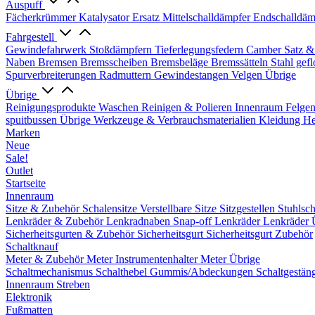
Auspuff
Fächerkrümmer
Katalysator Ersatz
Mittelschalldämpfer
Endschalldäm
Fahrgestell
Gewindefahrwerk
Stoßdämpfern
Tieferlegungsfedern
Camber Satz &
Naben
Bremsen
Bremsscheiben
Bremsbeläge
Bremssätteln
Stahl gef
Spurverbreiterungen
Radmuttern
Gewindestangen
Velgen Übrige
Übrige
Reinigungsprodukte
Waschen
Reinigen & Polieren
Innenraum
Felge
spuitbussen
Übrige Werkzeuge & Verbrauchsmaterialien
Kleidung
He
Marken
Neue
Sale!
Outlet
Startseite
Innenraum
Sitze & Zubehör
Schalensitze
Verstellbare Sitze
Sitzgestellen
Stuhlsc
Lenkräder & Zubehör
Lenkradnaben
Snap-off
Lenkräder
Lenkräder 
Sicherheitsgurten & Zubehör
Sicherheitsgurt
Sicherheitsgurt Zubehör
Schaltknauf
Meter & Zubehör
Meter
Instrumentenhalter
Meter Übrige
Schaltmechanismus
Schalthebel
Gummis/Abdeckungen
Schaltgestän
Innenraum Streben
Elektronik
Fußmatten