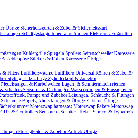
der Übrige
Sicherheitsgurten & Zubehör
Sicherheitsgurt
deckungen
Schaltgestänge
Innenraum Streben
Elektronik
Fußmatten
toßstangen
Kühlergrille
Spiegeln
Spoilers
Seitenschweller
Karosserie
r
Abschleppöse
Stickers & Folien
Karosserie Übrige
s & Filters
Luftfiltersysteme
Luftfiltern
Universal Röhren & Zubehör
ehör
Styling Teile
Übrige Zylinderkopf & Zubehör
r
Pleuelstangen & Kurbelwellen
Lagern & Schmiermitteln
riemen |
& schalters
Sensoren & Dichtungen
Wasserpumpen & Flüssigkeiten
raftstofftank, Pumpe und Zubehör
Leitungen, Schlauche & Fittingen
 Schläuche
Bügels, Abdeckungen & Übrige Zubehör
Übrige
Fächerkrümmer
Motorswap harnesses
Motorswap Pakete
Motorswap
CU's & Controllers
Sensoren | Schalter | Relais
Starters & Dynamo's
chtungen
Flüssigkeiten & Zubehör
Antrieb Übrige