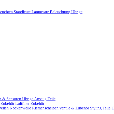
leuchten
Standleute
Lampesatz
Beleuchtung Übrige
n & Sensoren
Übrige Ansaug Teile
& Zubehör
Luftfilter Zubehör
ellen
Nockenwelle Riemenscheiben
ventile & Zubehör
Styling Teile
Ü