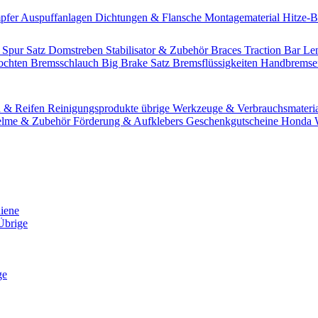
pfer
Auspuffanlagen
Dichtungen & Flansche
Montagematerial
Hitze-
 Spur Satz
Domstreben
Stabilisator & Zubehör
Braces
Traction Bar
Le
lochten Bremsschlauch
Big Brake Satz
Bremsflüssigkeiten
Handbrems
n & Reifen
Reinigungsprodukte übrige
Werkzeuge & Verbrauchsmateri
lme & Zubehör
Förderung & Aufklebers
Geschenkgutscheine
Honda W
hiene
Übrige
ge