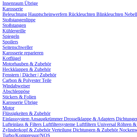
Innenraum Übrige
Karosserie
Beleuchtung
Hauptscheinwerfern
Rückleuchten
Blinkleuchten
Nebel
Stoßstangenlippe
Stoßstangen
Kühlergrille
Spiegeln
Spoilers
Seitenschweller
Karosserie reparieren
Kotflügel
Motorhauben & Zubehör
Heckklappen & Zubehör
Fenstern | Dächer | Zubehör
Carbon & Polyester Teile
Windabweiser
Abschleppöse
Stickers & Folien
Karosserie Übrige
Motor
Flüssigkeiten & Zubehör
Einlasssystem
Ansaugkrümmer
Drosselklappe & Adapters
Dichtunge
Lufteinlass & Filters
Luftfiltersysteme
Luftfiltern
Universal Röhren 
Zylinderkopf & Zubehör
Verteilung
Dichtungen & Zubehör
Nockenw
Turbo/Kompressor/NOS