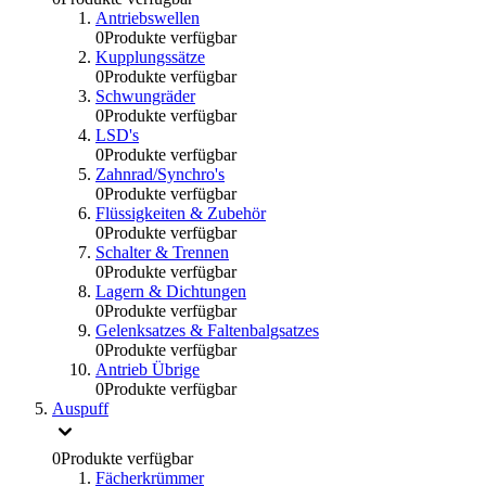
Antriebswellen
0
Produkte verfügbar
Kupplungssätze
0
Produkte verfügbar
Schwungräder
0
Produkte verfügbar
LSD's
0
Produkte verfügbar
Zahnrad/Synchro's
0
Produkte verfügbar
Flüssigkeiten & Zubehör
0
Produkte verfügbar
Schalter & Trennen
0
Produkte verfügbar
Lagern & Dichtungen
0
Produkte verfügbar
Gelenksatzes & Faltenbalgsatzes
0
Produkte verfügbar
Antrieb Übrige
0
Produkte verfügbar
Auspuff
0
Produkte verfügbar
Fächerkrümmer