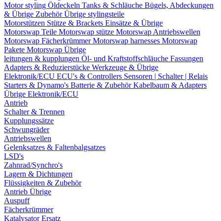
Motor styling
Öldeckeln
Tanks & Schläuche
Bügels, Abdeckungen
& Übrige Zubehör
Übrige stylingsteile
Motorstützen
Stütze & Brackets
Einsätze & Übrige
Motorswap Teile
Motorswap stütze
Motorswap Antriebswellen
Motorswap Fächerkrümmer
Motorswap harnesses
Motorswap
Pakete
Motorswap Übrige
leitungen & kupplungen
Öl- und Kraftstoffschläuche
Fassungen
Adapters & Reduzierstücke
Werkzeuge & Übrige
Elektronik/ECU
ECU's & Controllers
Sensoren | Schalter | Relais
Starters & Dynamo's
Batterie & Zubehör
Kabelbaum & Adapters
Übrige Elektronik/ECU
Antrieb
Schalter & Trennen
Kupplungssätze
Schwungräder
Antriebswellen
Gelenksatzes & Faltenbalgsatzes
LSD's
Zahnrad/Synchro's
Lagern & Dichtungen
Flüssigkeiten & Zubehör
Antrieb Übrige
Auspuff
Fächerkrümmer
Katalysator Ersatz