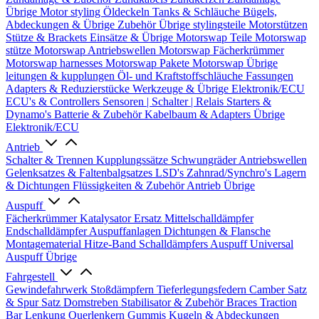
Übrige
Motor styling
Öldeckeln
Tanks & Schläuche
Bügels,
Abdeckungen & Übrige Zubehör
Übrige stylingsteile
Motorstützen
Stütze & Brackets
Einsätze & Übrige
Motorswap Teile
Motorswap
stütze
Motorswap Antriebswellen
Motorswap Fächerkrümmer
Motorswap harnesses
Motorswap Pakete
Motorswap Übrige
leitungen & kupplungen
Öl- und Kraftstoffschläuche
Fassungen
Adapters & Reduzierstücke
Werkzeuge & Übrige
Elektronik/ECU
ECU's & Controllers
Sensoren | Schalter | Relais
Starters &
Dynamo's
Batterie & Zubehör
Kabelbaum & Adapters
Übrige
Elektronik/ECU
Antrieb
Schalter & Trennen
Kupplungssätze
Schwungräder
Antriebswellen
Gelenksatzes & Faltenbalgsatzes
LSD's
Zahnrad/Synchro's
Lagern
& Dichtungen
Flüssigkeiten & Zubehör
Antrieb Übrige
Auspuff
Fächerkrümmer
Katalysator Ersatz
Mittelschalldämpfer
Endschalldämpfer
Auspuffanlagen
Dichtungen & Flansche
Montagematerial
Hitze-Band
Schalldämpfers
Auspuff Universal
Auspuff Übrige
Fahrgestell
Gewindefahrwerk
Stoßdämpfern
Tieferlegungsfedern
Camber Satz
& Spur Satz
Domstreben
Stabilisator & Zubehör
Braces
Traction
Bar
Lenkung
Querlenkern
Gummis
Kugeln & Abdeckungen