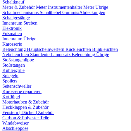
Schaltknauf
Meter & Zubehör
Meter
Instrumentenhalter
Meter Übrige
Schaltmechanismus
Schalthebel
Gummis/Abdeckungen
Schaltgestänge
Innenraum Streben
Elektronik
Fußmatten
Innenraum Übrige
Karosserie
Beleuchtung
Hauptscheinwerfern
Rückleuchten
Blinkleuchten
Nebelleuchten
Standleute
Lampesatz
Beleuchtung Übrige
Stoßstangenlippe
Stoßstangen
Kühlergrille
Spiegeln
Spoilers
Seitenschweller
Karosserie reparieren
Kotflügel
Motorhauben & Zubehör
Heckklappen & Zubehör
Fenstern | Dächer | Zubehör
Carbon & Polyester Teile
Windabweiser
Abschleppöse