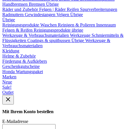
Handbremsen
Bremsen Übrige
Räder und Zubehör
Felgen | Räder
Reifen
Spurverbreiterungen
Radmuttern
Gewindestangen
Velgen Übrige
Übrige
Reinigungsprodukte
Waschen
Reinigen & Polieren
Innenraum
Felgen & Reifen
Reinigungsprodukte übrige
Werkzeuge & Verbrauchsmaterialien
Werkzeuge
Schmiermitteln &
Flüssigkeiten
Coatings & spuitbussen
Übrige Werkzeuge &
Verbrauchsmaterialien
Kleidung
Helme & Zubehör
Förderung & Aufklebers
Geschenkgutscheine
Honda Wartungspaket
Marken
Neue
Sale!
Outlet
Mit Ihrem Konto bestellen
E-Mailadresse