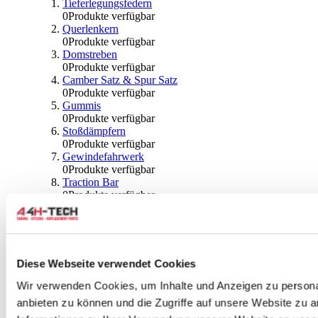
Tieferlegungsfedern
0
Produkte verfügbar
Querlenkern
0
Produkte verfügbar
Domstreben
0
Produkte verfügbar
Camber Satz & Spur Satz
0
Produkte verfügbar
Gummis
0
Produkte verfügbar
Stoßdämpfern
0
Produkte verfügbar
Gewindefahrwerk
0
Produkte verfügbar
Traction Bar
0
Produkte verfügbar
Stabilisator & Zubehör
0
Produkte verfügbar
Kugeln & Abdeckungen
0
Produkte verfügbar
Radlagern & Naben
Diese Webseite verwendet Cookies
0
Produkte verfügbar
Räder und Zubehör
Wir verwenden Cookies, um Inhalte und Anzeigen zu personal
anbieten zu können und die Zugriffe auf unsere Website zu 
0
Produkte verfügbar