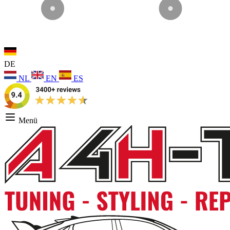
DE
NL
EN
ES
Menü