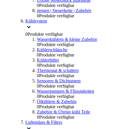
Übrige Moterblock Innenteile
0
Produkte verfügbar
riemen | Steuerkette | Zubehör
0
Produkte verfügbar
Kühlsystem
0
Produkte verfügbar
Wasserkühlern & kleine Zubehör
0
Produkte verfügbar
Kühlerschläuche
0
Produkte verfügbar
Kühlerlüfter
0
Produkte verfügbar
Thermostat & schalters
0
Produkte verfügbar
Sensoren & Dichtungen
0
Produkte verfügbar
Wasserpumpen & Flüssigkeiten
0
Produkte verfügbar
Ölkühlern & Zubehör
0
Produkte verfügbar
Zubehör & Übrige kühl Teile
0
Produkte verfügbar
Lufteinlass & Filters