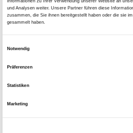
Informationen zu Ihrer Verwendung unserer Website an unse
Spurverbreiterungen
und Analysen weiter. Unsere Partner führen diese Informati
0
Produkte verfügbar
zusammen, die Sie ihnen bereitgestellt haben oder die sie 
Radmuttern
0
Produkte verfügbar
gesammelt haben.
Gewindestangen
0
Produkte verfügbar
Velgen Übrige
0
Produkte verfügbar
Einwilligungsauswahl
Felgen | Räder
Notwendig
0
Produkte verfügbar
Reifen
0
Produkte verfügbar
Präferenzen
Bremsen
0
Produkte verfügbar
Statistiken
Bremsscheiben
0
Produkte verfügbar
Bremsbeläge
Marketing
0
Produkte verfügbar
Bremssätteln
0
Produkte verfügbar
Stahl geflochten Bremsschlauch
0
Produkte verfügbar
Big Brake Satz