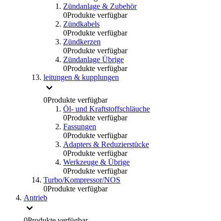
Zündanlage & Zubehör
0
Produkte verfügbar
Zündkabels
0
Produkte verfügbar
Zündkerzen
0
Produkte verfügbar
Zündanlage Übrige
0
Produkte verfügbar
leitungen & kupplungen
0
Produkte verfügbar
Öl- und Kraftstoffschläuche
0
Produkte verfügbar
Fassungen
0
Produkte verfügbar
Adapters & Reduzierstücke
0
Produkte verfügbar
Werkzeuge & Übrige
0
Produkte verfügbar
Turbo/Kompressor/NOS
0
Produkte verfügbar
Antrieb
0
Produkte verfügbar