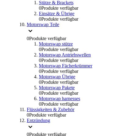
Stütze & Brackets
0
Produkte verfügbar
Einsätze & Übrige
0
Produkte verfügbar
Motorswap Teile
0
Produkte verfügbar
Motorswap stütze
0
Produkte verfügbar
Motorswap Antriebswellen
0
Produkte verfügbar
Motorswap Fächerkrümmer
0
Produkte verfügbar
Motorswap Übrige
0
Produkte verfügbar
Motorswap Pakete
0
Produkte verfügbar
Motorswap harnesses
0
Produkte verfügbar
Flüssigkeiten & Zubehör
0
Produkte verfügbar
Entzündung
0
Produkte verfügbar