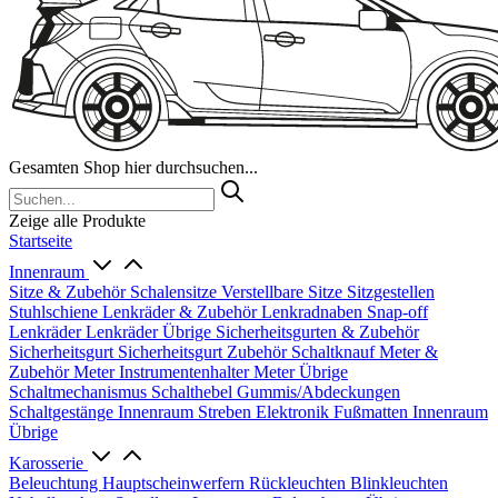
Gesamten Shop hier durchsuchen...
Zeige alle Produkte
Startseite
Innenraum
Sitze & Zubehör
Schalensitze
Verstellbare Sitze
Sitzgestellen
Stuhlschiene
Lenkräder & Zubehör
Lenkradnaben
Snap-off
Lenkräder
Lenkräder Übrige
Sicherheitsgurten & Zubehör
Sicherheitsgurt
Sicherheitsgurt Zubehör
Schaltknauf
Meter &
Zubehör
Meter
Instrumentenhalter
Meter Übrige
Schaltmechanismus
Schalthebel
Gummis/Abdeckungen
Schaltgestänge
Innenraum Streben
Elektronik
Fußmatten
Innenraum
Übrige
Karosserie
Beleuchtung
Hauptscheinwerfern
Rückleuchten
Blinkleuchten