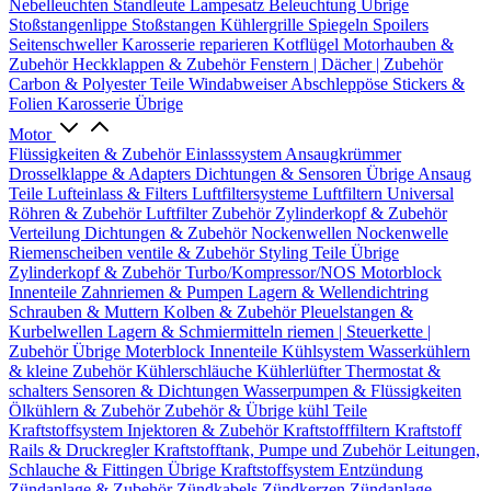
Nebelleuchten
Standleute
Lampesatz
Beleuchtung Übrige
Stoßstangenlippe
Stoßstangen
Kühlergrille
Spiegeln
Spoilers
Seitenschweller
Karosserie reparieren
Kotflügel
Motorhauben &
Zubehör
Heckklappen & Zubehör
Fenstern | Dächer | Zubehör
Carbon & Polyester Teile
Windabweiser
Abschleppöse
Stickers &
Folien
Karosserie Übrige
Motor
Flüssigkeiten & Zubehör
Einlasssystem
Ansaugkrümmer
Drosselklappe & Adapters
Dichtungen & Sensoren
Übrige Ansaug
Teile
Lufteinlass & Filters
Luftfiltersysteme
Luftfiltern
Universal
Röhren & Zubehör
Luftfilter Zubehör
Zylinderkopf & Zubehör
Verteilung
Dichtungen & Zubehör
Nockenwellen
Nockenwelle
Riemenscheiben
ventile & Zubehör
Styling Teile
Übrige
Zylinderkopf & Zubehör
Turbo/Kompressor/NOS
Motorblock
Innenteile
Zahnriemen & Pumpen
Lagern & Wellendichtring
Schrauben & Muttern
Kolben & Zubehör
Pleuelstangen &
Kurbelwellen
Lagern & Schmiermitteln
riemen | Steuerkette |
Zubehör
Übrige Moterblock Innenteile
Kühlsystem
Wasserkühlern
& kleine Zubehör
Kühlerschläuche
Kühlerlüfter
Thermostat &
schalters
Sensoren & Dichtungen
Wasserpumpen & Flüssigkeiten
Ölkühlern & Zubehör
Zubehör & Übrige kühl Teile
Kraftstoffsystem
Injektoren & Zubehör
Kraftstofffiltern
Kraftstoff
Rails & Druckregler
Kraftstofftank, Pumpe und Zubehör
Leitungen,
Schlauche & Fittingen
Übrige Kraftstoffsystem
Entzündung
Zündanlage & Zubehör
Zündkabels
Zündkerzen
Zündanlage