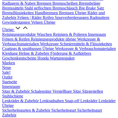
Radlagern & Naben
Bremsen
Bremsscheiben
Bremsbeläge
Bremssätteln
Stahl geflochten Bremsschlauch
Big Brake Satz
Bremsflüssigkeiten
Handbremsen
Bremsen Übrige
Räder und
Zubehör
Felgen | Räder
Reifen
Spurverbreiterungen
Radmuttern
Gewindestangen
Velgen Übrige
Übrige
Reinigungsprodukte
Waschen
Reinigen & Polieren
Innenraum
Felgen & Reifen
Reinigungsprodukte übrige
Werkzeuge &
Verbrauchsmaterialien
Werkzeuge
Schmiermitteln & Flüssigkeiten
Coatings & spuitbussen
Übrige Werkzeuge & Verbrauchsmaterialien
Kleidung
Helme & Zubehör
Förderung & Aufklebers
Geschenkgutscheine
Honda Wartungspaket
Marken
Neue
Sale!
Outlet
Startseite
Innenraum
Sitze & Zubehör
Schalensitze
Verstellbare Sitze
Sitzgestellen
Stuhlschiene
Lenkräder & Zubehör
Lenkradnaben
Snap-off
Lenkräder
Lenkräder
Übrige
Sicherheitsgurten & Zubehör
Sicherheitsgurt
Sicherheitsgurt
Zubehör