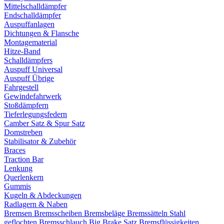
Mittelschalldämpfer
Endschalldämpfer
Auspuffanlagen
Dichtungen & Flansche
Montagematerial
Hitze-Band
Schalldämpfers
Auspuff Universal
Auspuff Übrige
Fahrgestell
Gewindefahrwerk
Stoßdämpfern
Tieferlegungsfedern
Camber Satz & Spur Satz
Domstreben
Stabilisator & Zubehör
Braces
Traction Bar
Lenkung
Querlenkern
Gummis
Kugeln & Abdeckungen
Radlagern & Naben
Bremsen
Bremsscheiben
Bremsbeläge
Bremssätteln
Stahl
geflochten Bremsschlauch
Big Brake Satz
Bremsflüssigkeiten