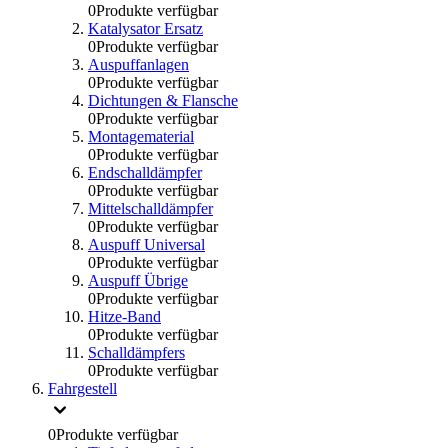
0
Produkte verfügbar
Katalysator Ersatz
0
Produkte verfügbar
Auspuffanlagen
0
Produkte verfügbar
Dichtungen & Flansche
0
Produkte verfügbar
Montagematerial
0
Produkte verfügbar
Endschalldämpfer
0
Produkte verfügbar
Mittelschalldämpfer
0
Produkte verfügbar
Auspuff Universal
0
Produkte verfügbar
Auspuff Übrige
0
Produkte verfügbar
Hitze-Band
0
Produkte verfügbar
Schalldämpfers
0
Produkte verfügbar
Fahrgestell
0
Produkte verfügbar