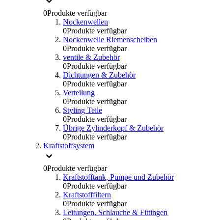
0
Produkte verfügbar
Nockenwellen
0
Produkte verfügbar
Nockenwelle Riemenscheiben
0
Produkte verfügbar
ventile & Zubehör
0
Produkte verfügbar
Dichtungen & Zubehör
0
Produkte verfügbar
Verteilung
0
Produkte verfügbar
Styling Teile
0
Produkte verfügbar
Übrige Zylinderkopf & Zubehör
0
Produkte verfügbar
Kraftstoffsystem
0
Produkte verfügbar
Kraftstofftank, Pumpe und Zubehör
0
Produkte verfügbar
Kraftstofffiltern
0
Produkte verfügbar
Leitungen, Schlauche & Fittingen