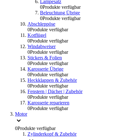
Lampesatz
0
Produkte verfügbar
Beleuchtung Übrige
0
Produkte verfügbar
Abschleppöse
0
Produkte verfügbar
Kotflügel
0
Produkte verfügbar
Windabweiser
0
Produkte verfügbar
Stickers & Folien
0
Produkte verfügbar
Karosserie Übrige
0
Produkte verfügbar
Heckklappen & Zubehör
0
Produkte verfügbar
Fenstern | Dächer | Zubehör
0
Produkte verfügbar
Karosserie reparieren
0
Produkte verfügbar
Motor
0
Produkte verfügbar
Zylinderkopf & Zubehör