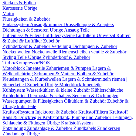
Stickers & Folien
Karosserie Übrige
Motor
Flüssigkeiten & Zubehör
Einlasssystem
Ansaugkrümmer
Drosselklappe & Adapters
Dichtungen & Sensoren
Übrige Ansaug Teile
Lufteinlass & Filters
Luftfiltersysteme
Luftfiltern
Universal Röhren
& Zubehör
Luftfilter Zubehör
Zylinderkopf & Zubehör
Verteilung
Dichtungen & Zubehör
Nockenwellen
Nockenwelle Riemenscheiben
ventile & Zubehör
Styling Teile
Übrige Zylinderkopf & Zubehör
Turbo/Kompressor/NOS
Motorblock Innenteile
Zahnriemen & Pumpen
Lagern &
Wellendichtring
Schrauben & Muttern
Kolben & Zubehör
Pleuelstangen & Kurbelwellen
Lagern & Schmiermitteln
riemen |
Steuerkette | Zubehör
Übrige Moterblock Innenteile
Kühlsystem
Wasserkühlern & kleine Zubehör
Kühlerschläuche
Kühlerlüfter
Thermostat & schalters
Sensoren & Dichtungen
Wasserpumpen & Flüssigkeiten
Ölkühlern & Zubehör
Zubehör &
Übrige kühl Teile
Kraftstoffsystem
Injektoren & Zubehör
Kraftstofffiltern
Kraftstoff
Rails & Druckregler
Kraftstofftank, Pumpe und Zubehör
Leitungen,
Schlauche & Fittingen
Übrige Kraftstoffsystem
Entzündung
Zündanlage & Zubehör
Zündkabels
Zündkerzen
Zündanlage Übrige