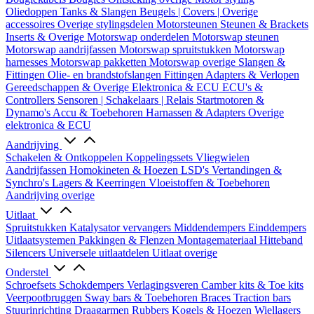
Oliedoppen
Tanks & Slangen
Beugels | Covers | Overige
accessoires
Overige stylingsdelen
Motorsteunen
Steunen & Brackets
Inserts & Overige
Motorswap onderdelen
Motorswap steunen
Motorswap aandrijfassen
Motorswap spruitstukken
Motorswap
harnesses
Motorswap pakketten
Motorswap overige
Slangen &
Fittingen
Olie- en brandstofslangen
Fittingen
Adapters & Verlopen
Gereedschappen & Overige
Elektronica & ECU
ECU's &
Controllers
Sensoren | Schakelaars | Relais
Startmotoren &
Dynamo's
Accu & Toebehoren
Harnassen & Adapters
Overige
elektronica & ECU
Aandrijving
Schakelen & Ontkoppelen
Koppelingssets
Vliegwielen
Aandrijfassen
Homokineten & Hoezen
LSD's
Vertandingen &
Synchro's
Lagers & Keerringen
Vloeistoffen & Toebehoren
Aandrijving overige
Uitlaat
Spruitstukken
Katalysator vervangers
Middendempers
Einddempers
Uitlaatsystemen
Pakkingen & Flenzen
Montagemateriaal
Hitteband
Silencers
Universele uitlaatdelen
Uitlaat overige
Onderstel
Schroefsets
Schokdempers
Verlagingsveren
Camber kits & Toe kits
Veerpootbruggen
Sway bars & Toebehoren
Braces
Traction bars
Stuurinrichting
Draagarmen
Rubbers
Kogels & Hoezen
Wiellagers