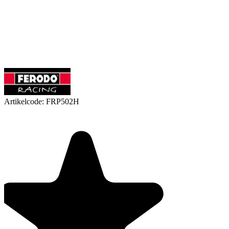
Artikelcode:
FRP502H