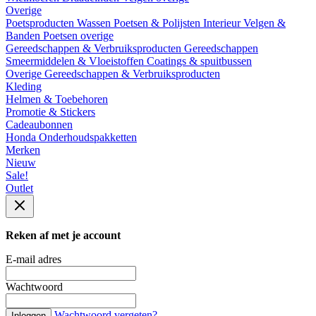
Overige
Poetsproducten
Wassen
Poetsen & Polijsten
Interieur
Velgen &
Banden
Poetsen overige
Gereedschappen & Verbruiksproducten
Gereedschappen
Smeermiddelen & Vloeistoffen
Coatings & spuitbussen
Overige Gereedschappen & Verbruiksproducten
Kleding
Helmen & Toebehoren
Promotie & Stickers
Cadeaubonnen
Honda Onderhoudspakketten
Merken
Nieuw
Sale!
Outlet
Reken af met je account
E-mail adres
Wachtwoord
Wachtwoord vergeten?
Inloggen