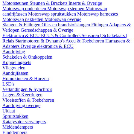
Motorsteunen
Steunen & Brackets
Inserts & Overige
Motorswap onderdelen
Motorswap steunen
Motorswap
aandrijfassen
Motorswap spruitstukken
Motorswap harnesses
Motorswap pakketten
Motorswap overige
Slangen & Fittingen
Olie- en brandstofslangen
Fittingen
Adapters &
Verlopen
Gereedschappen & Overige
Elektronica & ECU
ECU's & Controllers
Sensoren | Schakelaars |
Relais
Startmotoren & Dynamo's
Accu & Toebehoren
Harnassen &
Adapters
Overige elektronica & ECU
Aandrijving
Schakelen & Ontkoppelen
Koppelingssets
Vliegwielen
Aandrijfassen
Homokineten & Hoezen
LSD's
Vertandingen & Synchro's
Lagers & Keerringen
Vloeistoffen & Toebehoren
Aandrijving overige
Uitlaat
Spruitstukken
Katalysator vervangers
Middendempers
Einddempers