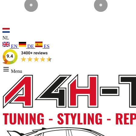
NL
EN
DE
ES
Menu