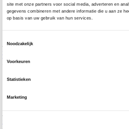
site met onze partners voor social media, adverteren en an
gegevens combineren met andere informatie die u aan ze hee
op basis van uw gebruik van hun services.
Toestemmingsselectie
Noodzakelijk
TIP
Wilwood Forged DPHA 262mm 4-pot Big Brake Kit zwart
(Civic/CRX/Del sol)
Voorkeuren
Artikelcode: WW-140-13029
Statistieken
Marketing
TIP
Performance Tool Remontluchtingsset (universeel)
Artikelcode: PFT-W80625