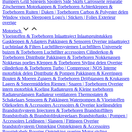
Bumpers
Grill
Spiegels
Spoilers
Side Skirts
Carrosserie reparatie
Zijschermen
Motorkappen & Toebehoren
Achterkleppen &
Toebehoren
Ruiten | Daken | Toebehoren
Carbon & Polyester delen
Window visors
Sleepogen
Logo's | Stickers | Folies
Exterieur
overige
Motorisch
Vloeistoffen & Toebehoren
Inlaattraject
Inlaatspruitstukken
Gaskleppen & Adapters
Pakkingen & Sensoren
Overige inlaattraject
Luchtinlaat & Filters
Luchtfiltersystemen
Luchtfilters
Universele
buizen & Toebehoren
Luchtfilter accessoires
Cilinderkop &
Toebehoren
Distributie
Pakkingen & Toebehoren
Nokkenassen
Nokkenas poelies
Kleppen & Toebehoren
Styling delen
Overige
cilinderkop & Toebehoren
Turbo | Compressor | NOS
Interne
motorblok delen
Distributie & Pompen
Pakkingen & Keerringen
Bouten & Moeren
Zuigers & Toebehoren
Drijfstangen & Krukassen
Lagers & Smeermiddelen
Riemen | Snaren | Toebehoren
Overige
intern motorblok
Koeling
Radiateuren & Kleine toebehoren
Radiateurslangen
Radiateur ventilatoren
Thermostaten &
Schakelaars
Sensoren & Pakkingen
Waterpompen & Vloeistoffen
Oliekoelers & Accessoires
Accessoires & Overige koelingsdelen
Brandstofsysteem
Injectoren & Toebehoren
Brandstoffilters
Brandstofrails & Brandstofdrukregelaars
Brandstoftanks | Pompen |
Accessoires
Leidingen | Slangen | Fittingen
Overige
brandstofsysteem
Ontsteking
Ontstekingen & Accessoires
Bougiekabels
Bougies
Ontsteking overige
Motor styling