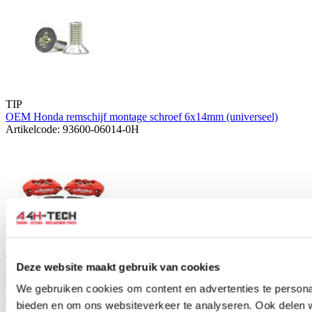
TIP
OEM Honda remschijf montage schroef 6x14mm (universeel)
Artikelcode: 93600-06014-0H
TIP
Deze website maakt gebruik van cookies
Wilwood Forged DPHA 262mm 4-pot Big Brake Kit rood
(Civic/CRX/Del sol)
We gebruiken cookies om content en advertenties te personal
Artikelcode: WW-140-13029-R
bieden en om ons websiteverkeer te analyseren. Ook delen 