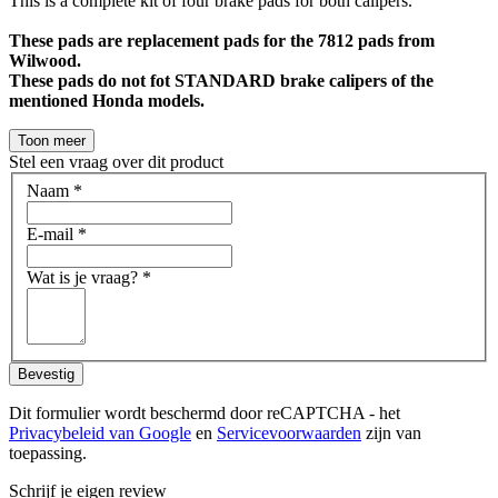
This is a complete kit of four brake pads for both calipers.
These pads are replacement pads for the 7812 pads from
Wilwood.
These pads do not fot STANDARD brake calipers of the
mentioned Honda models.
Toon meer
Stel een vraag over dit product
Naam
*
E-mail
*
Wat is je vraag?
*
Bevestig
Dit formulier wordt beschermd door reCAPTCHA - het
Privacybeleid van Google
en
Servicevoorwaarden
zijn van
toepassing.
Schrijf je eigen review