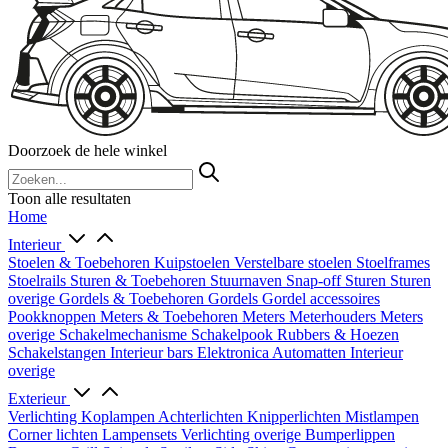
Doorzoek de hele winkel
Toon alle resultaten
Home
Interieur
Stoelen & Toebehoren
Kuipstoelen
Verstelbare stoelen
Stoelframes
Stoelrails
Sturen & Toebehoren
Stuurnaven
Snap-off
Sturen
Sturen
overige
Gordels & Toebehoren
Gordels
Gordel accessoires
Pookknoppen
Meters & Toebehoren
Meters
Meterhouders
Meters
overige
Schakelmechanisme
Schakelpook
Rubbers & Hoezen
Schakelstangen
Interieur bars
Elektronica
Automatten
Interieur
overige
Exterieur
Verlichting
Koplampen
Achterlichten
Knipperlichten
Mistlampen
Corner lichten
Lampensets
Verlichting overige
Bumperlippen