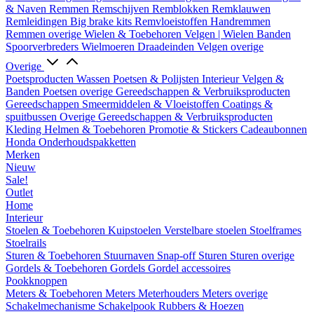
& Naven
Remmen
Remschijven
Remblokken
Remklauwen
Remleidingen
Big brake kits
Remvloeistoffen
Handremmen
Remmen overige
Wielen & Toebehoren
Velgen | Wielen
Banden
Spoorverbreders
Wielmoeren
Draadeinden
Velgen overige
Overige
Poetsproducten
Wassen
Poetsen & Polijsten
Interieur
Velgen &
Banden
Poetsen overige
Gereedschappen & Verbruiksproducten
Gereedschappen
Smeermiddelen & Vloeistoffen
Coatings &
spuitbussen
Overige Gereedschappen & Verbruiksproducten
Kleding
Helmen & Toebehoren
Promotie & Stickers
Cadeaubonnen
Honda Onderhoudspakketten
Merken
Nieuw
Sale!
Outlet
Home
Interieur
Stoelen & Toebehoren
Kuipstoelen
Verstelbare stoelen
Stoelframes
Stoelrails
Sturen & Toebehoren
Stuurnaven
Snap-off
Sturen
Sturen overige
Gordels & Toebehoren
Gordels
Gordel accessoires
Pookknoppen
Meters & Toebehoren
Meters
Meterhouders
Meters overige
Schakelmechanisme
Schakelpook
Rubbers & Hoezen