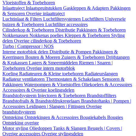
Vloeistoffen & Toebehoren
Inlaattraject
Inlaatspruitstukken
Gaskleppen & Adapters
Pakkingen
& Sensoren
Overige inlaattraject
Luchtinlaat & Filters
Luchtfiltersystemen
Luchtfilters
Universele
buizen & Toebehoren
Luchtfilter accessoires
Cilinderkop & Toebehoren
Distributie
Pakkingen & Toebehoren
Nokkenassen
Nokkenas poelies
Kleppen & Toebehoren
Styling
delen
Overige cilinderkop & Toebehoren
Turbo | Compressor | NOS
Interne motorblok delen
Distributie & Pompen
Pakkingen &
Keerringen
Bouten & Moeren
Zuigers & Toebehoren
Drijfstangen
& Krukassen
Lagers & Smeermiddelen
Riemen | Snaren |
Toebehoren
Overige intern motorblok
Koeling
Radiateuren & Kleine toebehoren
Radiateurslangen
Radiateur ventilatoren
Thermostaten & Schakelaars
Sensoren &
Pakkingen
Waterpompen & Vloeistoffen
Oliekoelers & Accessoires
Accessoires & Overige koelingsdelen
Brandstofsysteem
Injectoren & Toebehoren
Brandstoffilters
Brandstofrails & Brandstofdrukregelaars
Brandstoftanks | Pompen |
Accessoires
Leidingen | Slangen | Fittingen
Overige
brandstofsysteem
Ontsteking
Ontstekingen & Accessoires
Bougiekabels
Bougies
Ontsteking overige
Motor styling
Oliedoppen
Tanks & Slangen
Beugels | Covers |
Overige accessoires
Overige stylingsdelen