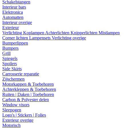
Schakelstangen
Interieur bars
Elektronica
Automatten
Interieur overige
Exterieur
Verlichting
Koplampen
Achterlichten
Knipperlichten
Mistlampen
Corner lichten
Lampensets
Verlichting overige
Bumperlippen
Bumpers
Grill
Spiegels
Spoilers
Side Skirts
Carrosserie reparatie
Zijschermen
Motorkappen & Toebehoren
Achterkleppen & Toebehoren
Ruiten | Daken | Toebehoren
Carbon & Polyester delen
Window visors
Sleepogen
Logo's | Stickers | Folies
Exterieur overige
Motorisch