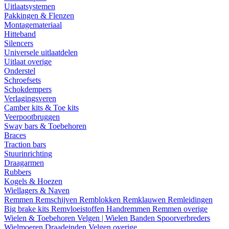
Uitlaatsystemen
Pakkingen & Flenzen
Montagemateriaal
Hitteband
Silencers
Universele uitlaatdelen
Uitlaat overige
Onderstel
Schroefsets
Schokdempers
Verlagingsveren
Camber kits & Toe kits
Veerpootbruggen
Sway bars & Toebehoren
Braces
Traction bars
Stuurinrichting
Draagarmen
Rubbers
Kogels & Hoezen
Wiellagers & Naven
Remmen
Remschijven
Remblokken
Remklauwen
Remleidingen
Big brake kits
Remvloeistoffen
Handremmen
Remmen overige
Wielen & Toebehoren
Velgen | Wielen
Banden
Spoorverbreders
Wielmoeren
Draadeinden
Velgen overige