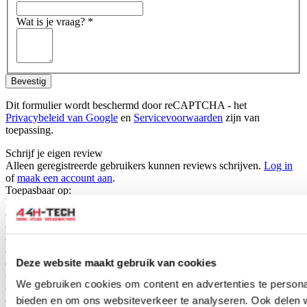
Wat is je vraag?
*
Bevestig
Dit formulier wordt beschermd door reCAPTCHA - het
Privacybeleid van Google
en
Servicevoorwaarden
zijn van
toepassing.
Schrijf je eigen review
Alleen geregistreerde gebruikers kunnen reviews schrijven.
Log in
of
maak een account aan
.
Toepasbaar op:
Honda
Civic 2 deurs/coupe 1999-2000 1.6i LS (EJ6)
Civic 2 deurs/coupe 1999-2000 1.6i SR (EJ8)
Civic 3 deurs/hatchback 1999-2000 1.4i (EJ9)
Civic 3 deurs/hatchback 1999-2000 1.5i VTEC-E (EK3)
Deze website maakt gebruik van cookies
Civic 3 deurs/hatchback 1999-2000 1.6 VTI (EK4)
Civic 3 deurs/hatchback 1999-2000 1.6 Type R (JDM) (EK9)
We gebruiken cookies om content en advertenties te personal
Civic 4 deurs/sedan 1999-2000 1.4i (EJ9)
bieden en om ons websiteverkeer te analyseren. Ook delen 
Civic 4 deurs/sedan 1999-2000 1.5i VTEC-E (EK3)