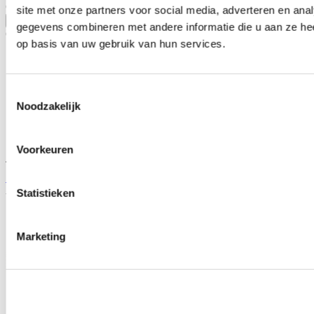
Civic 4 deurs/sedan 1999-2000 1.6 VTI (EK4)
site met onze partners voor social media, adverteren en an
Toon meer
gegevens combineren met andere informatie die u aan ze hee
Gerelateerde producten
op basis van uw gebruik van hun services.
Toestemmingsselectie
Noodzakelijk
Voorkeuren
TIP
Sonar Mistlampen Chrome (Honda Civic 99-00 2/3/4 drs)
Artikelcode: FL-CV99J-C
Statistieken
Marketing