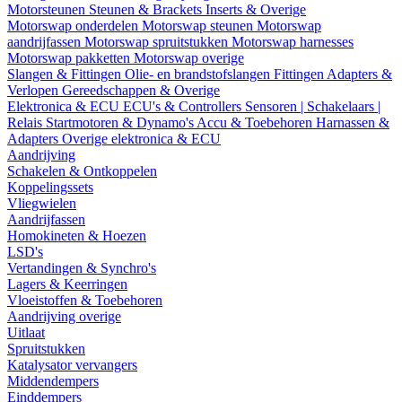
Motorsteunen
Steunen & Brackets
Inserts & Overige
Motorswap onderdelen
Motorswap steunen
Motorswap
aandrijfassen
Motorswap spruitstukken
Motorswap harnesses
Motorswap pakketten
Motorswap overige
Slangen & Fittingen
Olie- en brandstofslangen
Fittingen
Adapters &
Verlopen
Gereedschappen & Overige
Elektronica & ECU
ECU's & Controllers
Sensoren | Schakelaars |
Relais
Startmotoren & Dynamo's
Accu & Toebehoren
Harnassen &
Adapters
Overige elektronica & ECU
Aandrijving
Schakelen & Ontkoppelen
Koppelingssets
Vliegwielen
Aandrijfassen
Homokineten & Hoezen
LSD's
Vertandingen & Synchro's
Lagers & Keerringen
Vloeistoffen & Toebehoren
Aandrijving overige
Uitlaat
Spruitstukken
Katalysator vervangers
Middendempers
Einddempers