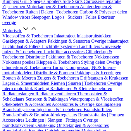
Bumpers
Grill
Spiegels
Spoilers
Side Skirts
Carrosserie reparatie
Zijschermen
Motorkappen & Toebehoren
Achterkleppen &
Toebehoren
Ruiten | Daken | Toebehoren
Carbon & Polyester delen
Window visors
Sleepogen
Logo's | Stickers | Folies
Exterieur
overige
Motorisch
Vloeistoffen & Toebehoren
Inlaattraject
Inlaatspruitstukken
Gaskleppen & Adapters
Pakkingen & Sensoren
Overige inlaattraject
Luchtinlaat & Filters
Luchtfiltersystemen
Luchtfilters
Universele
buizen & Toebehoren
Luchtfilter accessoires
Cilinderkop &
Toebehoren
Distributie
Pakkingen & Toebehoren
Nokkenassen
Nokkenas poelies
Kleppen & Toebehoren
Styling delen
Overige
cilinderkop & Toebehoren
Turbo | Compressor | NOS
Interne
motorblok delen
Distributie & Pompen
Pakkingen & Keerringen
Bouten & Moeren
Zuigers & Toebehoren
Drijfstangen & Krukassen
Lagers & Smeermiddelen
Riemen | Snaren | Toebehoren
Overige
intern motorblok
Koeling
Radiateuren & Kleine toebehoren
Radiateurslangen
Radiateur ventilatoren
Thermostaten &
Schakelaars
Sensoren & Pakkingen
Waterpompen & Vloeistoffen
Oliekoelers & Accessoires
Accessoires & Overige koelingsdelen
Brandstofsysteem
Injectoren & Toebehoren
Brandstoffilters
Brandstofrails & Brandstofdrukregelaars
Brandstoftanks | Pompen |
Accessoires
Leidingen | Slangen | Fittingen
Overige
brandstofsysteem
Ontsteking
Ontstekingen & Accessoires
Bougiekabels
Bougies
Ontsteking overige
Motor styling