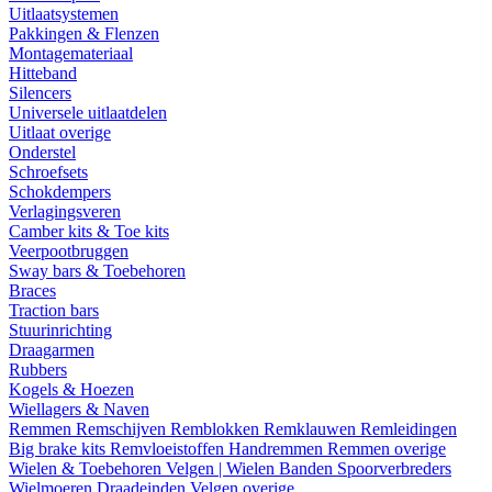
Uitlaatsystemen
Pakkingen & Flenzen
Montagemateriaal
Hitteband
Silencers
Universele uitlaatdelen
Uitlaat overige
Onderstel
Schroefsets
Schokdempers
Verlagingsveren
Camber kits & Toe kits
Veerpootbruggen
Sway bars & Toebehoren
Braces
Traction bars
Stuurinrichting
Draagarmen
Rubbers
Kogels & Hoezen
Wiellagers & Naven
Remmen
Remschijven
Remblokken
Remklauwen
Remleidingen
Big brake kits
Remvloeistoffen
Handremmen
Remmen overige
Wielen & Toebehoren
Velgen | Wielen
Banden
Spoorverbreders
Wielmoeren
Draadeinden
Velgen overige