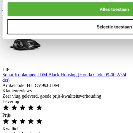
TIP
Aerodynamics ABS Grill Type R stijl (Honda Civic 99-00 2/3/4drs)
Alles toestaan
Artikelcode: AE-GR-CV99-TR-A
Selectie toestaan
TIP
Sonar Koplampen JDM Black Housing (Honda Civic 99-00 2/3/4
drs)
Artikelcode: HL-CV99J-JDM
Klantenreviews
Zeer vlug geleverd, goede prijs-kwaliteitsverhouding
Levering
Prijs
Kwaliteit