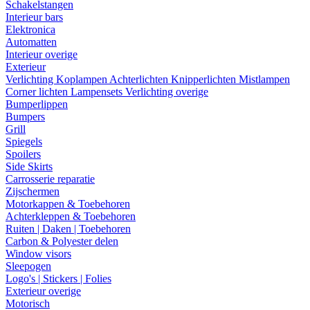
Schakelstangen
Interieur bars
Elektronica
Automatten
Interieur overige
Exterieur
Verlichting
Koplampen
Achterlichten
Knipperlichten
Mistlampen
Corner lichten
Lampensets
Verlichting overige
Bumperlippen
Bumpers
Grill
Spiegels
Spoilers
Side Skirts
Carrosserie reparatie
Zijschermen
Motorkappen & Toebehoren
Achterkleppen & Toebehoren
Ruiten | Daken | Toebehoren
Carbon & Polyester delen
Window visors
Sleepogen
Logo's | Stickers | Folies
Exterieur overige
Motorisch