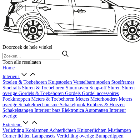
Doorzoek de hele winkel
Toon alle resultaten
Home
Interieur
Stoelen & Toebehoren
Kuipstoelen
Verstelbare stoelen
Stoelframes
Stoelrails
Sturen & Toebehoren
Stuurnaven
Snap-off
Sturen
Sturen
overige
Gordels & Toebehoren
Gordels
Gordel accessoires
Pookknoppen
Meters & Toebehoren
Meters
Meterhouders
Meters
overige
Schakelmechanisme
Schakelpook
Rubbers & Hoezen
Schakelstangen
Interieur bars
Elektronica
Automatten
Interieur
overige
Exterieur
Verlichting
Koplampen
Achterlichten
Knipperlichten
Mistlampen
Corner lichten
Lampensets
Verlichting overige
Bumperlippen