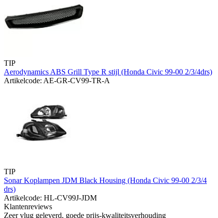
TIP
Aerodynamics ABS Grill Type R stijl (Honda Civic 99-00 2/3/4drs)
Artikelcode: AE-GR-CV99-TR-A
TIP
Sonar Koplampen JDM Black Housing (Honda Civic 99-00 2/3/4
drs)
Artikelcode: HL-CV99J-JDM
Klantenreviews
Zeer vlug geleverd, goede prijs-kwaliteitsverhouding