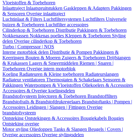
Vloeistoffen & Toebehoren
Inlaattraject
Inlaatspruitstukken
Gaskleppen & Adapters
Pakkingen
& Sensoren
Overige inlaattraject
Luchtinlaat & Filters
Luchtfiltersystemen
Luchtfilters
Universele
buizen & Toebehoren
Luchtfilter accessoires
Cilinderkop & Toebehoren
Distributie
Pakkingen & Toebehoren
Nokkenassen
Nokkenas poelies
Kleppen & Toebehoren
Styling
delen
Overige cilinderkop & Toebehoren
Turbo | Compressor | NOS
Interne motorblok delen
Distributie & Pompen
Pakkingen &
Keerringen
Bouten & Moeren
Zuigers & Toebehoren
Drijfstangen
& Krukassen
Lagers & Smeermiddelen
Riemen | Snaren |
Toebehoren
Overige intern motorblok
Koeling
Radiateuren & Kleine toebehoren
Radiateurslangen
Radiateur ventilatoren
Thermostaten & Schakelaars
Sensoren &
Pakkingen
Waterpompen & Vloeistoffen
Oliekoelers & Accessoires
Accessoires & Overige koelingsdelen
Brandstofsysteem
Injectoren & Toebehoren
Brandstoffilters
Brandstofrails & Brandstofdrukregelaars
Brandstoftanks | Pompen |
Accessoires
Leidingen | Slangen | Fittingen
Overige
brandstofsysteem
Ontsteking
Ontstekingen & Accessoires
Bougiekabels
Bougies
Ontsteking overige
Motor styling
Oliedoppen
Tanks & Slangen
Beugels | Covers |
Overige accessoires
Overige stylingsdelen