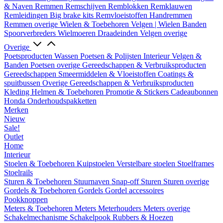
& Naven
Remmen
Remschijven
Remblokken
Remklauwen
Remleidingen
Big brake kits
Remvloeistoffen
Handremmen
Remmen overige
Wielen & Toebehoren
Velgen | Wielen
Banden
Spoorverbreders
Wielmoeren
Draadeinden
Velgen overige
Overige
Poetsproducten
Wassen
Poetsen & Polijsten
Interieur
Velgen &
Banden
Poetsen overige
Gereedschappen & Verbruiksproducten
Gereedschappen
Smeermiddelen & Vloeistoffen
Coatings &
spuitbussen
Overige Gereedschappen & Verbruiksproducten
Kleding
Helmen & Toebehoren
Promotie & Stickers
Cadeaubonnen
Honda Onderhoudspakketten
Merken
Nieuw
Sale!
Outlet
Home
Interieur
Stoelen & Toebehoren
Kuipstoelen
Verstelbare stoelen
Stoelframes
Stoelrails
Sturen & Toebehoren
Stuurnaven
Snap-off
Sturen
Sturen overige
Gordels & Toebehoren
Gordels
Gordel accessoires
Pookknoppen
Meters & Toebehoren
Meters
Meterhouders
Meters overige
Schakelmechanisme
Schakelpook
Rubbers & Hoezen