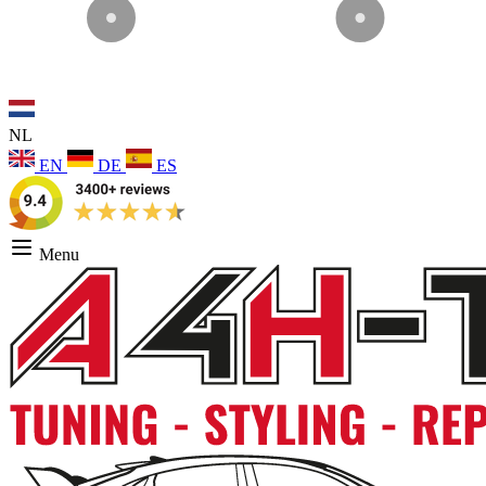
NL
EN
DE
ES
Menu