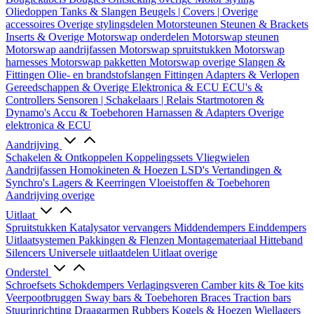
Oliedoppen
Tanks & Slangen
Beugels | Covers | Overige
accessoires
Overige stylingsdelen
Motorsteunen
Steunen & Brackets
Inserts & Overige
Motorswap onderdelen
Motorswap steunen
Motorswap aandrijfassen
Motorswap spruitstukken
Motorswap
harnesses
Motorswap pakketten
Motorswap overige
Slangen &
Fittingen
Olie- en brandstofslangen
Fittingen
Adapters & Verlopen
Gereedschappen & Overige
Elektronica & ECU
ECU's &
Controllers
Sensoren | Schakelaars | Relais
Startmotoren &
Dynamo's
Accu & Toebehoren
Harnassen & Adapters
Overige
elektronica & ECU
Aandrijving
Schakelen & Ontkoppelen
Koppelingssets
Vliegwielen
Aandrijfassen
Homokineten & Hoezen
LSD's
Vertandingen &
Synchro's
Lagers & Keerringen
Vloeistoffen & Toebehoren
Aandrijving overige
Uitlaat
Spruitstukken
Katalysator vervangers
Middendempers
Einddempers
Uitlaatsystemen
Pakkingen & Flenzen
Montagemateriaal
Hitteband
Silencers
Universele uitlaatdelen
Uitlaat overige
Onderstel
Schroefsets
Schokdempers
Verlagingsveren
Camber kits & Toe kits
Veerpootbruggen
Sway bars & Toebehoren
Braces
Traction bars
Stuurinrichting
Draagarmen
Rubbers
Kogels & Hoezen
Wiellagers