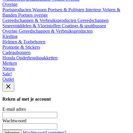
Overige
Poetsproducten
Wassen
Poetsen & Polijsten
Interieur
Velgen &
Banden
Poetsen overige
Gereedschappen & Verbruiksproducten
Gereedschappen
Smeermiddelen & Vloeistoffen
Coatings & spuitbussen
Overige Gereedschappen & Verbruiksproducten
Kleding
Helmen & Toebehoren
Promotie & Stickers
Cadeaubonnen
Honda Onderhoudspakketten
Merken
Nieuw
Sale!
Outlet
Reken af met je account
E-mail adres
Wachtwoord
Wachtwoord vergeten?
Inloggen