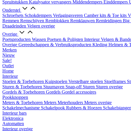
Spruitstukken
Katalysator vervangers
Middendempers
Einddempers
U
Onderstel
Schroefsets
Schokdempers
Verlagingsveren
Camber kits & Toe kits
V
Remmen
Remschijven
Remblokken
Remklauwen
Remleidingen
Big 
Draadeinden
Velgen overige
Overige
Poetsproducten
Wassen
Poetsen & Polijsten
Interieur
Velgen & Band
Overige Gereedschappen & Verbruiksproducten
Kleding
Helmen & 
Merken
Nieuw
Sale!
Outlet
Home
Interieur
Stoelen & Toebehoren
Kuipstoelen
Verstelbare stoelen
Stoelframes
St
Sturen & Toebehoren
Stuurnaven
Snap-off
Sturen
Sturen overige
Gordels & Toebehoren
Gordels
Gordel accessoires
Pookknoppen
Meters & Toebehoren
Meters
Meterhouders
Meters overige
Schakelmechanisme
Schakelpook
Rubbers & Hoezen
Schakelstange
Interieur bars
Elektronica
Automatten
Interieur overige