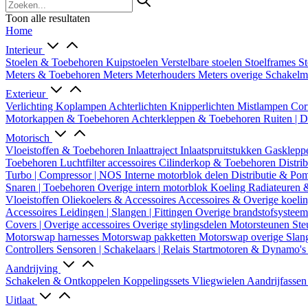
Toon alle resultaten
Home
Interieur
Stoelen & Toebehoren
Kuipstoelen
Verstelbare stoelen
Stoelframes
St
Meters & Toebehoren
Meters
Meterhouders
Meters overige
Schakel
Exterieur
Verlichting
Koplampen
Achterlichten
Knipperlichten
Mistlampen
Cor
Motorkappen & Toebehoren
Achterkleppen & Toebehoren
Ruiten | 
Motorisch
Vloeistoffen & Toebehoren
Inlaattraject
Inlaatspruitstukken
Gasklepp
Toebehoren
Luchtfilter accessoires
Cilinderkop & Toebehoren
Distri
Turbo | Compressor | NOS
Interne motorblok delen
Distributie & P
Snaren | Toebehoren
Overige intern motorblok
Koeling
Radiateuren 
Vloeistoffen
Oliekoelers & Accessoires
Accessoires & Overige koeli
Accessoires
Leidingen | Slangen | Fittingen
Overige brandstofsystee
Covers | Overige accessoires
Overige stylingsdelen
Motorsteunen
Ste
Motorswap harnesses
Motorswap pakketten
Motorswap overige
Slan
Controllers
Sensoren | Schakelaars | Relais
Startmotoren & Dynamo's
Aandrijving
Schakelen & Ontkoppelen
Koppelingssets
Vliegwielen
Aandrijfasse
Uitlaat