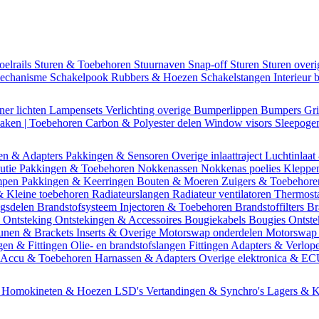
oelrails
Sturen & Toebehoren
Stuurnaven
Snap-off
Sturen
Sturen over
mechanisme
Schakelpook
Rubbers & Hoezen
Schakelstangen
Interieur 
ner lichten
Lampensets
Verlichting overige
Bumperlippen
Bumpers
Gri
Daken | Toebehoren
Carbon & Polyester delen
Window visors
Sleepog
en & Adapters
Pakkingen & Sensoren
Overige inlaattraject
Luchtinlaat
butie
Pakkingen & Toebehoren
Nokkenassen
Nokkenas poelies
Kleppe
ompen
Pakkingen & Keerringen
Bouten & Moeren
Zuigers & Toebehor
& Kleine toebehoren
Radiateurslangen
Radiateur ventilatoren
Thermost
ngsdelen
Brandstofsysteem
Injectoren & Toebehoren
Brandstoffilters
Br
m
Ontsteking
Ontstekingen & Accessoires
Bougiekabels
Bougies
Ontste
unen & Brackets
Inserts & Overige
Motorswap onderdelen
Motorswap
gen & Fittingen
Olie- en brandstofslangen
Fittingen
Adapters & Verlop
Accu & Toebehoren
Harnassen & Adapters
Overige elektronica & E
n
Homokineten & Hoezen
LSD's
Vertandingen & Synchro's
Lagers & K