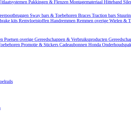
itlaatsystemen
Pakkingen & Flenzen
Montagemateriaal
Hitteband
Sil
eerpootbruggen
Sway bars & Toebehoren
Braces
Traction bars
Stuurin
brake kits
Remvloeistoffen
Handremmen
Remmen overige
Wielen & 
en
Poetsen overige
Gereedschappen & Verbruiksproducten
Gereedsch
Toebehoren
Promotie & Stickers
Cadeaubonnen
Honda Onderhoudspak
oelrails
n