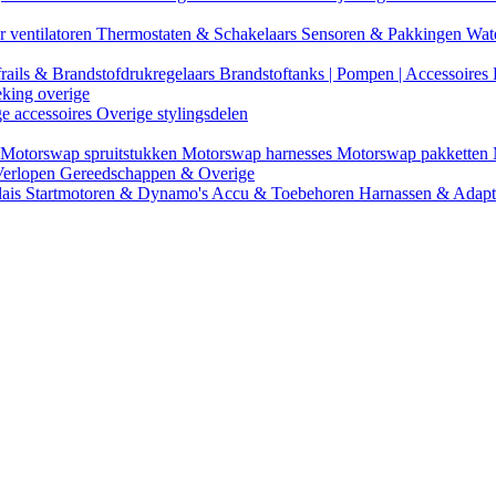
r ventilatoren
Thermostaten & Schakelaars
Sensoren & Pakkingen
Wat
rails & Brandstofdrukregelaars
Brandstoftanks | Pompen | Accessoires
eking overige
ge accessoires
Overige stylingsdelen
Motorswap spruitstukken
Motorswap harnesses
Motorswap pakketten
Verlopen
Gereedschappen & Overige
lais
Startmotoren & Dynamo's
Accu & Toebehoren
Harnassen & Adap