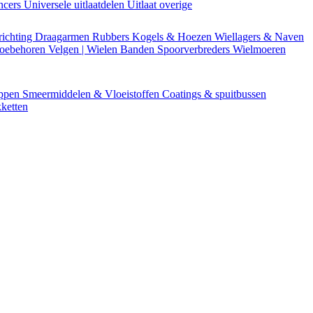
encers
Universele uitlaatdelen
Uitlaat overige
richting
Draagarmen
Rubbers
Kogels & Hoezen
Wiellagers & Naven
Toebehoren
Velgen | Wielen
Banden
Spoorverbreders
Wielmoeren
appen
Smeermiddelen & Vloeistoffen
Coatings & spuitbussen
ketten