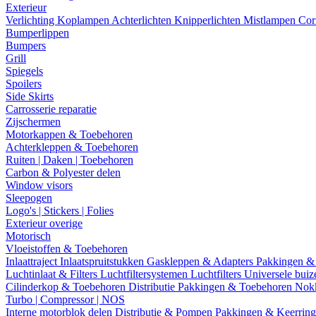
Exterieur
Verlichting
Koplampen
Achterlichten
Knipperlichten
Mistlampen
Cor
Bumperlippen
Bumpers
Grill
Spiegels
Spoilers
Side Skirts
Carrosserie reparatie
Zijschermen
Motorkappen & Toebehoren
Achterkleppen & Toebehoren
Ruiten | Daken | Toebehoren
Carbon & Polyester delen
Window visors
Sleepogen
Logo's | Stickers | Folies
Exterieur overige
Motorisch
Vloeistoffen & Toebehoren
Inlaattraject
Inlaatspruitstukken
Gaskleppen & Adapters
Pakkingen &
Luchtinlaat & Filters
Luchtfiltersystemen
Luchtfilters
Universele bui
Cilinderkop & Toebehoren
Distributie
Pakkingen & Toebehoren
Nok
Turbo | Compressor | NOS
Interne motorblok delen
Distributie & Pompen
Pakkingen & Keerrin