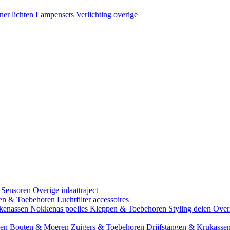
ner lichten
Lampensets
Verlichting overige
 Sensoren
Overige inlaattraject
zen & Toebehoren
Luchtfilter accessoires
kenassen
Nokkenas poelies
Kleppen & Toebehoren
Styling delen
Over
gen
Bouten & Moeren
Zuigers & Toebehoren
Drijfstangen & Krukasse