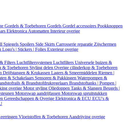
ige
Gordels & Toebehoren
Gordels
Gordel accessoires
Pookknoppen
bars
Elektronica
Automatten
Interieur overige
ll
Spiegels
Spoilers
Side Skirts
Carrosserie reparatie
Zijschermen
en
Logo's | Stickers | Folies
Exterieur overige
 & Filters
Luchtfiltersystemen
Luchtfilters
Universele buizen &
n & Toebehoren
Styling delen
Overige cilinderkop & Toebehoren
en
Drijfstangen & Krukassen
Lagers & Smeermiddelen
Riemen |
aten & Schakelaars
Sensoren & Pakkingen
Waterpompen &
andstofrails & Brandstofdrukregelaars
Brandstoftanks | Pompen |
king overige
Motor styling
Oliedoppen
Tanks & Slangen
Beugels |
 steunen
Motorswap aandrijfassen
Motorswap spruitstukken
en
Gereedschappen & Overige
Elektronica & ECU
ECU's &
CU
eerringen
Vloeistoffen & Toebehoren
Aandrijving overige