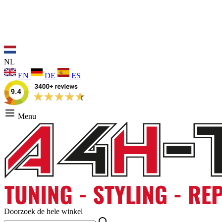
NL
EN
DE
ES
Menu
Doorzoek de hele winkel