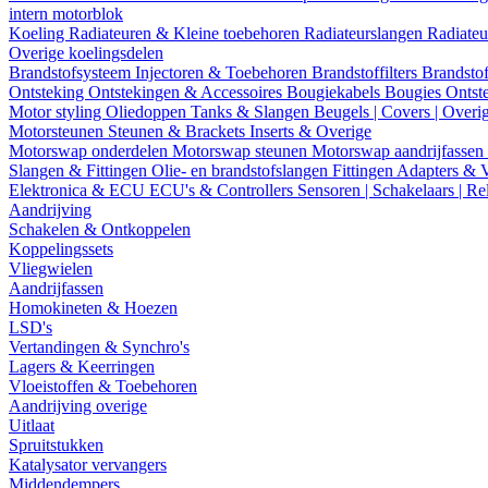
intern motorblok
Koeling
Radiateuren & Kleine toebehoren
Radiateurslangen
Radiateu
Overige koelingsdelen
Brandstofsysteem
Injectoren & Toebehoren
Brandstoffilters
Brandstof
Ontsteking
Ontstekingen & Accessoires
Bougiekabels
Bougies
Ontst
Motor styling
Oliedoppen
Tanks & Slangen
Beugels | Covers | Overi
Motorsteunen
Steunen & Brackets
Inserts & Overige
Motorswap onderdelen
Motorswap steunen
Motorswap aandrijfassen
Slangen & Fittingen
Olie- en brandstofslangen
Fittingen
Adapters & 
Elektronica & ECU
ECU's & Controllers
Sensoren | Schakelaars | Re
Aandrijving
Schakelen & Ontkoppelen
Koppelingssets
Vliegwielen
Aandrijfassen
Homokineten & Hoezen
LSD's
Vertandingen & Synchro's
Lagers & Keerringen
Vloeistoffen & Toebehoren
Aandrijving overige
Uitlaat
Spruitstukken
Katalysator vervangers
Middendempers