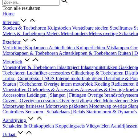
Toon alle resultaten
Home
Interieur
Stoelen & Toebehoren
Kuipstoelen
Verstelbare stoelen
Stoelframes
St
Meters & Toebehoren
Meters
Meterhouders
Meters overige
Schakel
Exterieur
Verlichting
Koplampen
Achterlichten
Knipperlichten
Mistlampen
Cor
Motorkappen & Toebehoren
Achterkleppen & Toebehoren
Ruiten | 
Motorisch
Vloeistoffen & Toebehoren
Inlaattraject
Inlaatspruitstukken
Gasklepp
Toebehoren
Luchtfilter accessoires
Cilinderkop & Toebehoren
Distri
Turbo | Compressor | NOS
Interne motorblok delen
Distributie & P
Snaren | Toebehoren
Overige intern motorblok
Koeling
Radiateuren 
Vloeistoffen
Oliekoelers & Accessoires
Accessoires & Overige koeli
Accessoires
Leidingen | Slangen | Fittingen
Overige brandstofsystee
Covers | Overige accessoires
Overige stylingsdelen
Motorsteunen
Ste
Motorswap harnesses
Motorswap pakketten
Motorswap overige
Slan
Controllers
Sensoren | Schakelaars | Relais
Startmotoren & Dynamo's
Aandrijving
Schakelen & Ontkoppelen
Koppelingssets
Vliegwielen
Aandrijfasse
Uitlaat