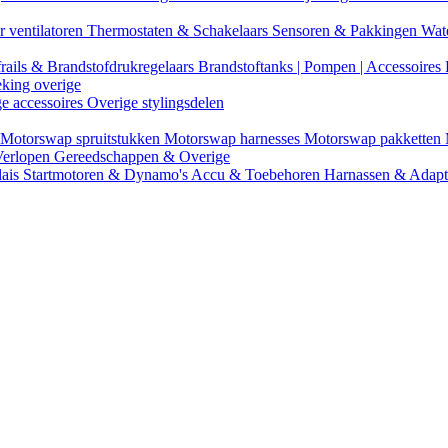
r ventilatoren
Thermostaten & Schakelaars
Sensoren & Pakkingen
Wat
rails & Brandstofdrukregelaars
Brandstoftanks | Pompen | Accessoires
eking overige
ge accessoires
Overige stylingsdelen
Motorswap spruitstukken
Motorswap harnesses
Motorswap pakketten
Verlopen
Gereedschappen & Overige
lais
Startmotoren & Dynamo's
Accu & Toebehoren
Harnassen & Adap