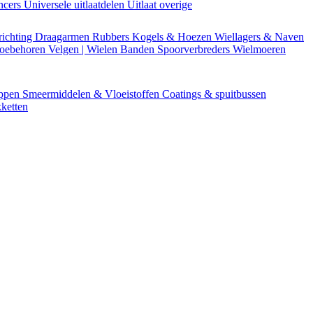
encers
Universele uitlaatdelen
Uitlaat overige
richting
Draagarmen
Rubbers
Kogels & Hoezen
Wiellagers & Naven
Toebehoren
Velgen | Wielen
Banden
Spoorverbreders
Wielmoeren
appen
Smeermiddelen & Vloeistoffen
Coatings & spuitbussen
ketten