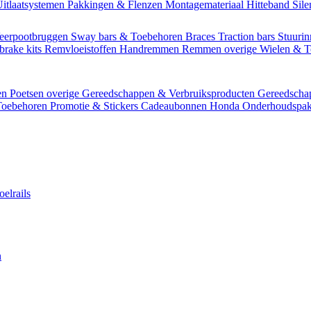
itlaatsystemen
Pakkingen & Flenzen
Montagemateriaal
Hitteband
Sil
eerpootbruggen
Sway bars & Toebehoren
Braces
Traction bars
Stuurin
brake kits
Remvloeistoffen
Handremmen
Remmen overige
Wielen & 
en
Poetsen overige
Gereedschappen & Verbruiksproducten
Gereedsch
Toebehoren
Promotie & Stickers
Cadeaubonnen
Honda Onderhoudspak
oelrails
n