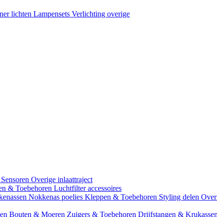
ner lichten
Lampensets
Verlichting overige
 Sensoren
Overige inlaattraject
zen & Toebehoren
Luchtfilter accessoires
kenassen
Nokkenas poelies
Kleppen & Toebehoren
Styling delen
Over
gen
Bouten & Moeren
Zuigers & Toebehoren
Drijfstangen & Krukasse