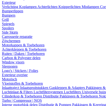
Exterieur
Verlichting
Koplampen
Achterlichten
Knipperlichten
Mistlampen
Cor
Bumperlippen
Bumpers
Grill
Spiegels
Spoilers
Side Skirts
Carrosserie reparatie
Zijschermen
Motorkappen & Toebehoren
Achterkleppen & Toebehoren
Ruiten | Daken | Toebehoren
Carbon & Polyester delen
Window visors
Sleepogen
Logo's | Stickers | Folies
Exterieur overige
Motorisch
Vloeistoffen & Toebehoren
Inlaattraject
Inlaatspruitstukken
Gaskleppen & Adapters
Pakkingen &
Luchtinlaat & Filters
Luchtfiltersystemen
Luchtfilters
Universele bui
Cilinderkop & Toebehoren
Distributie
Pakkingen & Toebehoren
Nok
Turbo | Compressor | NOS
Interne motorblok delen
Distributie & Pompen
Pakkingen & Keerrin