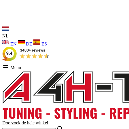
NL
EN
DE
ES
Menu
Doorzoek de hele winkel