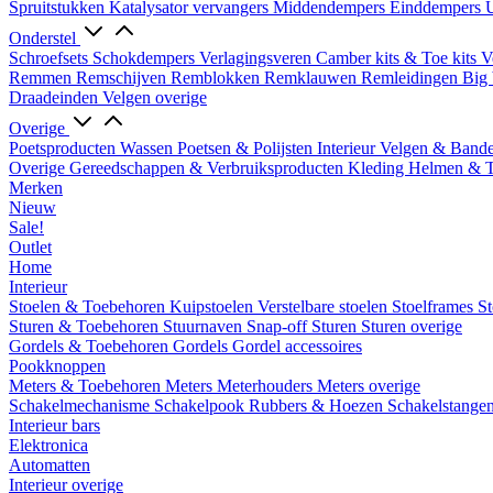
Spruitstukken
Katalysator vervangers
Middendempers
Einddempers
U
Onderstel
Schroefsets
Schokdempers
Verlagingsveren
Camber kits & Toe kits
V
Remmen
Remschijven
Remblokken
Remklauwen
Remleidingen
Big 
Draadeinden
Velgen overige
Overige
Poetsproducten
Wassen
Poetsen & Polijsten
Interieur
Velgen & Band
Overige Gereedschappen & Verbruiksproducten
Kleding
Helmen & 
Merken
Nieuw
Sale!
Outlet
Home
Interieur
Stoelen & Toebehoren
Kuipstoelen
Verstelbare stoelen
Stoelframes
St
Sturen & Toebehoren
Stuurnaven
Snap-off
Sturen
Sturen overige
Gordels & Toebehoren
Gordels
Gordel accessoires
Pookknoppen
Meters & Toebehoren
Meters
Meterhouders
Meters overige
Schakelmechanisme
Schakelpook
Rubbers & Hoezen
Schakelstange
Interieur bars
Elektronica
Automatten
Interieur overige