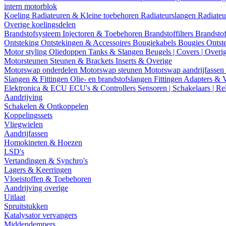
intern motorblok
Koeling
Radiateuren & Kleine toebehoren
Radiateurslangen
Radiateu
Overige koelingsdelen
Brandstofsysteem
Injectoren & Toebehoren
Brandstoffilters
Brandstof
Ontsteking
Ontstekingen & Accessoires
Bougiekabels
Bougies
Ontst
Motor styling
Oliedoppen
Tanks & Slangen
Beugels | Covers | Overi
Motorsteunen
Steunen & Brackets
Inserts & Overige
Motorswap onderdelen
Motorswap steunen
Motorswap aandrijfassen
Slangen & Fittingen
Olie- en brandstofslangen
Fittingen
Adapters & 
Elektronica & ECU
ECU's & Controllers
Sensoren | Schakelaars | Re
Aandrijving
Schakelen & Ontkoppelen
Koppelingssets
Vliegwielen
Aandrijfassen
Homokineten & Hoezen
LSD's
Vertandingen & Synchro's
Lagers & Keerringen
Vloeistoffen & Toebehoren
Aandrijving overige
Uitlaat
Spruitstukken
Katalysator vervangers
Middendempers