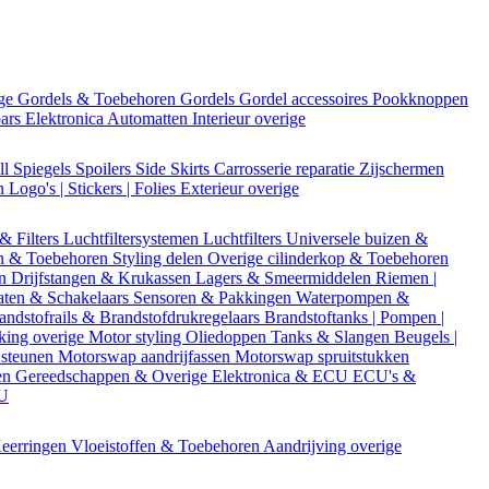
ige
Gordels & Toebehoren
Gordels
Gordel accessoires
Pookknoppen
bars
Elektronica
Automatten
Interieur overige
ll
Spiegels
Spoilers
Side Skirts
Carrosserie reparatie
Zijschermen
en
Logo's | Stickers | Folies
Exterieur overige
 & Filters
Luchtfiltersystemen
Luchtfilters
Universele buizen &
n & Toebehoren
Styling delen
Overige cilinderkop & Toebehoren
en
Drijfstangen & Krukassen
Lagers & Smeermiddelen
Riemen |
aten & Schakelaars
Sensoren & Pakkingen
Waterpompen &
andstofrails & Brandstofdrukregelaars
Brandstoftanks | Pompen |
king overige
Motor styling
Oliedoppen
Tanks & Slangen
Beugels |
 steunen
Motorswap aandrijfassen
Motorswap spruitstukken
en
Gereedschappen & Overige
Elektronica & ECU
ECU's &
CU
eerringen
Vloeistoffen & Toebehoren
Aandrijving overige