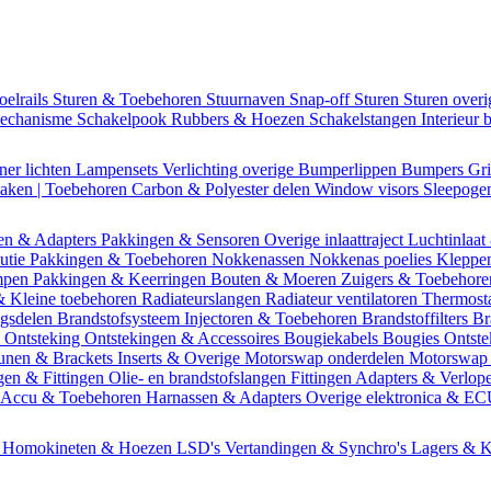
oelrails
Sturen & Toebehoren
Stuurnaven
Snap-off
Sturen
Sturen over
mechanisme
Schakelpook
Rubbers & Hoezen
Schakelstangen
Interieur 
ner lichten
Lampensets
Verlichting overige
Bumperlippen
Bumpers
Gri
Daken | Toebehoren
Carbon & Polyester delen
Window visors
Sleepog
en & Adapters
Pakkingen & Sensoren
Overige inlaattraject
Luchtinlaat
butie
Pakkingen & Toebehoren
Nokkenassen
Nokkenas poelies
Kleppe
ompen
Pakkingen & Keerringen
Bouten & Moeren
Zuigers & Toebehor
& Kleine toebehoren
Radiateurslangen
Radiateur ventilatoren
Thermost
ngsdelen
Brandstofsysteem
Injectoren & Toebehoren
Brandstoffilters
Br
m
Ontsteking
Ontstekingen & Accessoires
Bougiekabels
Bougies
Ontste
unen & Brackets
Inserts & Overige
Motorswap onderdelen
Motorswap
gen & Fittingen
Olie- en brandstofslangen
Fittingen
Adapters & Verlop
Accu & Toebehoren
Harnassen & Adapters
Overige elektronica & E
n
Homokineten & Hoezen
LSD's
Vertandingen & Synchro's
Lagers & K