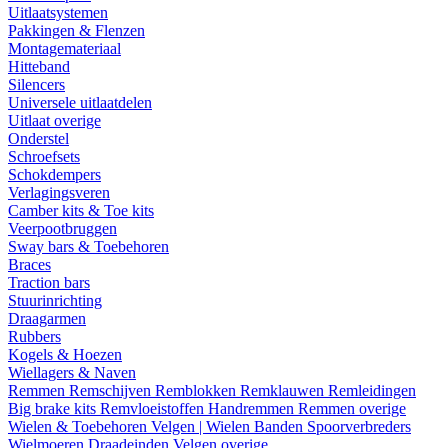
Uitlaatsystemen
Pakkingen & Flenzen
Montagemateriaal
Hitteband
Silencers
Universele uitlaatdelen
Uitlaat overige
Onderstel
Schroefsets
Schokdempers
Verlagingsveren
Camber kits & Toe kits
Veerpootbruggen
Sway bars & Toebehoren
Braces
Traction bars
Stuurinrichting
Draagarmen
Rubbers
Kogels & Hoezen
Wiellagers & Naven
Remmen
Remschijven
Remblokken
Remklauwen
Remleidingen
Big brake kits
Remvloeistoffen
Handremmen
Remmen overige
Wielen & Toebehoren
Velgen | Wielen
Banden
Spoorverbreders
Wielmoeren
Draadeinden
Velgen overige