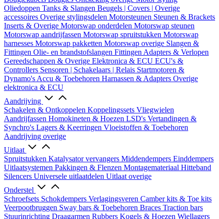
Oliedoppen
Tanks & Slangen
Beugels | Covers | Overige
accessoires
Overige stylingsdelen
Motorsteunen
Steunen & Brackets
Inserts & Overige
Motorswap onderdelen
Motorswap steunen
Motorswap aandrijfassen
Motorswap spruitstukken
Motorswap
harnesses
Motorswap pakketten
Motorswap overige
Slangen &
Fittingen
Olie- en brandstofslangen
Fittingen
Adapters & Verlopen
Gereedschappen & Overige
Elektronica & ECU
ECU's &
Controllers
Sensoren | Schakelaars | Relais
Startmotoren &
Dynamo's
Accu & Toebehoren
Harnassen & Adapters
Overige
elektronica & ECU
Aandrijving
Schakelen & Ontkoppelen
Koppelingssets
Vliegwielen
Aandrijfassen
Homokineten & Hoezen
LSD's
Vertandingen &
Synchro's
Lagers & Keerringen
Vloeistoffen & Toebehoren
Aandrijving overige
Uitlaat
Spruitstukken
Katalysator vervangers
Middendempers
Einddempers
Uitlaatsystemen
Pakkingen & Flenzen
Montagemateriaal
Hitteband
Silencers
Universele uitlaatdelen
Uitlaat overige
Onderstel
Schroefsets
Schokdempers
Verlagingsveren
Camber kits & Toe kits
Veerpootbruggen
Sway bars & Toebehoren
Braces
Traction bars
Stuurinrichting
Draagarmen
Rubbers
Kogels & Hoezen
Wiellagers