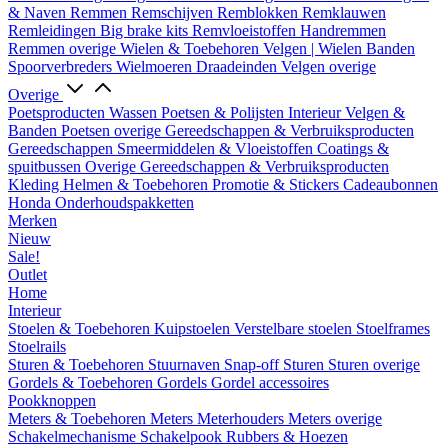
& Naven
Remmen
Remschijven
Remblokken
Remklauwen
Remleidingen
Big brake kits
Remvloeistoffen
Handremmen
Remmen overige
Wielen & Toebehoren
Velgen | Wielen
Banden
Spoorverbreders
Wielmoeren
Draadeinden
Velgen overige
Overige
Poetsproducten
Wassen
Poetsen & Polijsten
Interieur
Velgen &
Banden
Poetsen overige
Gereedschappen & Verbruiksproducten
Gereedschappen
Smeermiddelen & Vloeistoffen
Coatings &
spuitbussen
Overige Gereedschappen & Verbruiksproducten
Kleding
Helmen & Toebehoren
Promotie & Stickers
Cadeaubonnen
Honda Onderhoudspakketten
Merken
Nieuw
Sale!
Outlet
Home
Interieur
Stoelen & Toebehoren
Kuipstoelen
Verstelbare stoelen
Stoelframes
Stoelrails
Sturen & Toebehoren
Stuurnaven
Snap-off
Sturen
Sturen overige
Gordels & Toebehoren
Gordels
Gordel accessoires
Pookknoppen
Meters & Toebehoren
Meters
Meterhouders
Meters overige
Schakelmechanisme
Schakelpook
Rubbers & Hoezen