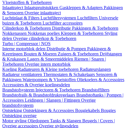
Vloeistoffen & Toebehoren
Inlaattraject
Inlaatspruitstukken
Gaskleppen & Adapters
Pakkingen
& Sensoren
Overige inlaattraject
Luchtinlaat & Filters
Luchtfiltersystemen
Luchtfilters
Universele
buizen & Toebehoren
Luchtfilter accessoires
Cilinderkop & Toebehoren
Distributie
Pakkingen & Toebehoren
Nokkenassen
Nokkenas poelies
Kleppen & Toebehoren
Styling
delen
Overige cilinderkop & Toebehoren
Turbo | Compressor | NOS
Interne motorblok delen
Distributie & Pompen
Pakkingen &
Keerringen
Bouten & Moeren
Zuigers & Toebehoren
Drijfstangen
& Krukassen
Lagers & Smeermiddelen
Riemen | Snaren |
Toebehoren
Overige intern motorblok
Koeling
Radiateuren & Kleine toebehoren
Radiateurslangen
Radiateur ventilatoren
Thermostaten & Schakelaars
Sensoren &
Pakkingen
Waterpompen & Vloeistoffen
Oliekoelers & Accessoires
Accessoires & Overige koelingsdelen
Brandstofsysteem
Injectoren & Toebehoren
Brandstoffilters
Brandstofrails & Brandstofdrukregelaars
Brandstoftanks | Pompen |
Accessoires
Leidingen | Slangen | Fittingen
Overige
brandstofsysteem
Ontsteking
Ontstekingen & Accessoires
Bougiekabels
Bougies
Ontsteking overige
Motor styling
Oliedoppen
Tanks & Slangen
Beugels | Covers |
Overige accessoires
Overige stylingsdelen