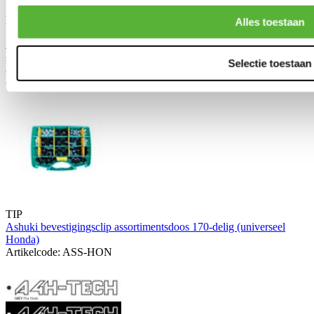
Hoe weet je of dit product geschikt is voor jouw auto?
Alles toestaan
Je schaft dit product aan op basis van eigen inzicht. Door de
specificaties, afbeelding of titel van het product te raadplegen, kun je
Selectie toestaan
controleren of het geschikt is voor jouw auto.
Gerelateerde producten
TIP
Ashuki bevestigingsclip assortimentsdoos 170-delig (universeel
Honda)
Artikelcode: ASS-HON