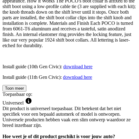
appearance. How it Works The POCO's boot collar is affixed to the
shift boot using a low-profile cable tie (3 are supplied with each kit);
the knob threads down on the shift lever until it stops. Once both
parts are installed, the shift boot collar clips into the shift knob and
installation is complete. Materials and Finish Each POCO is turned
from 6061-T6 aluminum and receives a tasteful, satin anodized
finish. An internal elastomer ring provides the locking feature, just
like our very popular 1924 shift boot collars. All lettering is laser-
etched for durability.
Install guide (10th Gen Civic):
download here
Install guide (11th Gen Civic):
download here
Toon meer
Toepasbaar op:
Universeel
Dit product is universeel toepasbaar. Dit betekent dat het niet
specifiek voor een bepaald automerk of model is ontworpen.
Universele producten hebben vaak een slim ontwerp waardoor ze
breed inzetbaar zijn.
Hoe weet je of dit product geschikt is voor jouw auto?