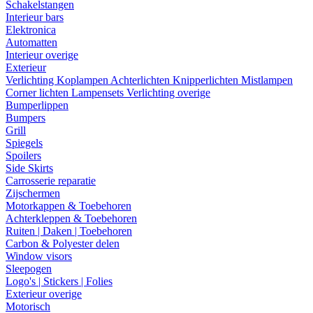
Schakelstangen
Interieur bars
Elektronica
Automatten
Interieur overige
Exterieur
Verlichting
Koplampen
Achterlichten
Knipperlichten
Mistlampen
Corner lichten
Lampensets
Verlichting overige
Bumperlippen
Bumpers
Grill
Spiegels
Spoilers
Side Skirts
Carrosserie reparatie
Zijschermen
Motorkappen & Toebehoren
Achterkleppen & Toebehoren
Ruiten | Daken | Toebehoren
Carbon & Polyester delen
Window visors
Sleepogen
Logo's | Stickers | Folies
Exterieur overige
Motorisch