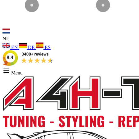
NL
EN
DE
ES
Menu