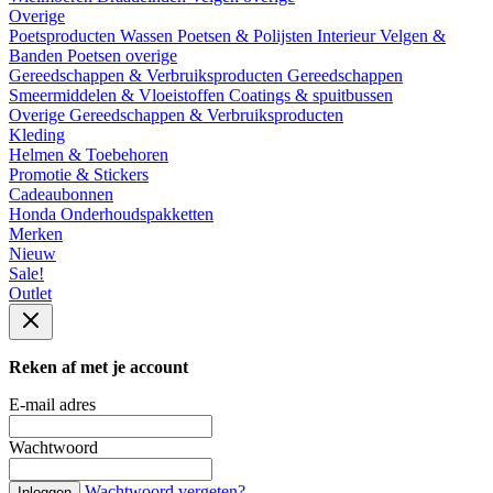
Overige
Poetsproducten
Wassen
Poetsen & Polijsten
Interieur
Velgen &
Banden
Poetsen overige
Gereedschappen & Verbruiksproducten
Gereedschappen
Smeermiddelen & Vloeistoffen
Coatings & spuitbussen
Overige Gereedschappen & Verbruiksproducten
Kleding
Helmen & Toebehoren
Promotie & Stickers
Cadeaubonnen
Honda Onderhoudspakketten
Merken
Nieuw
Sale!
Outlet
Reken af met je account
E-mail adres
Wachtwoord
Wachtwoord vergeten?
Inloggen