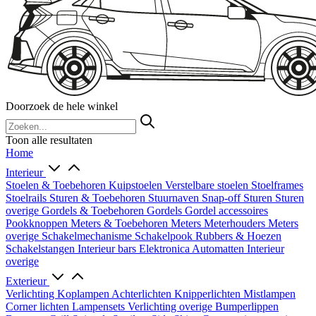
Doorzoek de hele winkel
Toon alle resultaten
Home
Interieur
Stoelen & Toebehoren
Kuipstoelen
Verstelbare stoelen
Stoelframes
Stoelrails
Sturen & Toebehoren
Stuurnaven
Snap-off
Sturen
Sturen
overige
Gordels & Toebehoren
Gordels
Gordel accessoires
Pookknoppen
Meters & Toebehoren
Meters
Meterhouders
Meters
overige
Schakelmechanisme
Schakelpook
Rubbers & Hoezen
Schakelstangen
Interieur bars
Elektronica
Automatten
Interieur
overige
Exterieur
Verlichting
Koplampen
Achterlichten
Knipperlichten
Mistlampen
Corner lichten
Lampensets
Verlichting overige
Bumperlippen