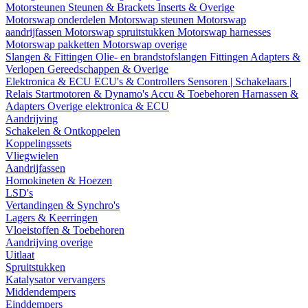
Motorsteunen
Steunen & Brackets
Inserts & Overige
Motorswap onderdelen
Motorswap steunen
Motorswap
aandrijfassen
Motorswap spruitstukken
Motorswap harnesses
Motorswap pakketten
Motorswap overige
Slangen & Fittingen
Olie- en brandstofslangen
Fittingen
Adapters &
Verlopen
Gereedschappen & Overige
Elektronica & ECU
ECU's & Controllers
Sensoren | Schakelaars |
Relais
Startmotoren & Dynamo's
Accu & Toebehoren
Harnassen &
Adapters
Overige elektronica & ECU
Aandrijving
Schakelen & Ontkoppelen
Koppelingssets
Vliegwielen
Aandrijfassen
Homokineten & Hoezen
LSD's
Vertandingen & Synchro's
Lagers & Keerringen
Vloeistoffen & Toebehoren
Aandrijving overige
Uitlaat
Spruitstukken
Katalysator vervangers
Middendempers
Einddempers