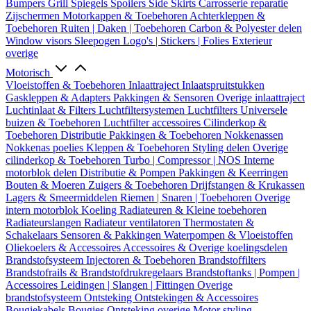
Bumpers
Grill
Spiegels
Spoilers
Side Skirts
Carrosserie reparatie
Zijschermen
Motorkappen & Toebehoren
Achterkleppen &
Toebehoren
Ruiten | Daken | Toebehoren
Carbon & Polyester delen
Window visors
Sleepogen
Logo's | Stickers | Folies
Exterieur
overige
Motorisch
Vloeistoffen & Toebehoren
Inlaattraject
Inlaatspruitstukken
Gaskleppen & Adapters
Pakkingen & Sensoren
Overige inlaattraject
Luchtinlaat & Filters
Luchtfiltersystemen
Luchtfilters
Universele
buizen & Toebehoren
Luchtfilter accessoires
Cilinderkop &
Toebehoren
Distributie
Pakkingen & Toebehoren
Nokkenassen
Nokkenas poelies
Kleppen & Toebehoren
Styling delen
Overige
cilinderkop & Toebehoren
Turbo | Compressor | NOS
Interne
motorblok delen
Distributie & Pompen
Pakkingen & Keerringen
Bouten & Moeren
Zuigers & Toebehoren
Drijfstangen & Krukassen
Lagers & Smeermiddelen
Riemen | Snaren | Toebehoren
Overige
intern motorblok
Koeling
Radiateuren & Kleine toebehoren
Radiateurslangen
Radiateur ventilatoren
Thermostaten &
Schakelaars
Sensoren & Pakkingen
Waterpompen & Vloeistoffen
Oliekoelers & Accessoires
Accessoires & Overige koelingsdelen
Brandstofsysteem
Injectoren & Toebehoren
Brandstoffilters
Brandstofrails & Brandstofdrukregelaars
Brandstoftanks | Pompen |
Accessoires
Leidingen | Slangen | Fittingen
Overige
brandstofsysteem
Ontsteking
Ontstekingen & Accessoires
Bougiekabels
Bougies
Ontsteking overige
Motor styling