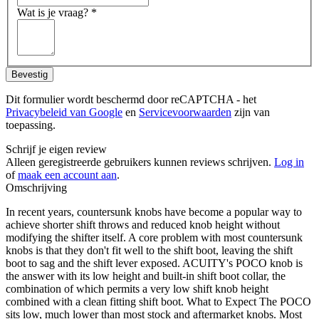
Wat is je vraag?
*
Bevestig
Dit formulier wordt beschermd door reCAPTCHA - het
Privacybeleid van Google
en
Servicevoorwaarden
zijn van
toepassing.
Schrijf je eigen review
Alleen geregistreerde gebruikers kunnen reviews schrijven.
Log in
of
maak een account aan
.
Omschrijving
In recent years, countersunk knobs have become a popular way to
achieve shorter shift throws and reduced knob height without
modifying the shifter itself. A core problem with most countersunk
knobs is that they don't fit well to the shift boot, leaving the shift
boot to sag and the shift lever exposed. ACUITY's POCO knob is
the answer with its low height and built-in shift boot collar, the
combination of which permits a very low shift knob height
combined with a clean fitting shift boot. What to Expect The POCO
sits low, much lower than most stock and aftermarket knobs. Most