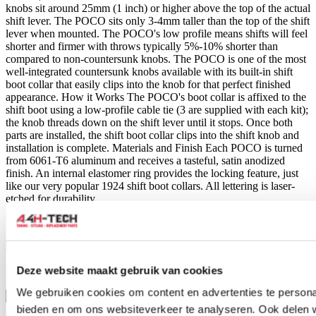
knobs sit around 25mm (1 inch) or higher above the top of the actual
shift lever. The POCO sits only 3-4mm taller than the top of the shift
lever when mounted. The POCO's low profile means shifts will feel
shorter and firmer with throws typically 5%-10% shorter than
compared to non-countersunk knobs. The POCO is one of the most
well-integrated countersunk knobs available with its built-in shift
boot collar that easily clips into the knob for that perfect finished
appearance. How it Works The POCO's boot collar is affixed to the
shift boot using a low-profile cable tie (3 are supplied with each kit);
the knob threads down on the shift lever until it stops. Once both
parts are installed, the shift boot collar clips into the shift knob and
installation is complete. Materials and Finish Each POCO is turned
from 6061-T6 aluminum and receives a tasteful, satin anodized
finish. An internal elastomer ring provides the locking feature, just
like our very popular 1924 shift boot collars. All lettering is laser-
etched for durability.
Install guide (10th Gen Civic):
download here
Deze website maakt gebruik van cookies
Install guide (11th Gen Civic):
download here
We gebruiken cookies om content en advertenties te personal
Toon meer
bieden en om ons websiteverkeer te analyseren. Ook delen 
Stel een vraag over dit product