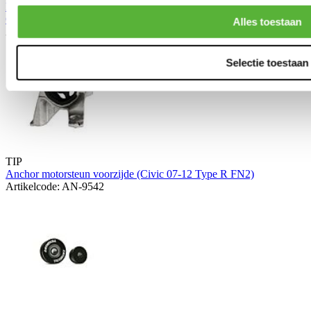
KoyoRad Racing Aluminium Performance Radiateur 36mm (Honda
Civic 07-12 FN2)
Alles toestaan
Artikelcode: KOYO-KV082895
Selectie toestaan
TIP
Anchor motorsteun voorzijde (Civic 07-12 Type R FN2)
Artikelcode: AN-9542