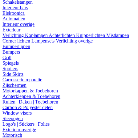
Schakelstangen
Interieur bars
Elektronica
Automatten
Interieur overige
Exterieur
Verlichting
Koplampen
Achterlichten
Knipperlichten
Mistlampen
Corner lichten
Lampensets
Verlichting overige
Bumperlippen
Bumpers
Grill
Spiegels
Spoilers
Side Skirts
Carrosserie reparatie
Zijschermen
Motorkappen & Toebehoren
Achterkleppen & Toebehoren
Ruiten | Daken | Toebehoren
Carbon & Polyester delen
Window visors
Sleepogen
Logo's | Stickers | Folies
Exterieur overige
Motorisch