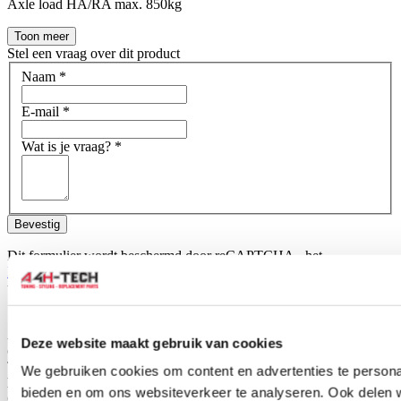
Axle load HA/RA max. 850kg
Toon meer
Stel een vraag over dit product
Naam
*
E-mail
*
Wat is je vraag?
*
Bevestig
Dit formulier wordt beschermd door reCAPTCHA - het
Privacybeleid van Google
en
Servicevoorwaarden
zijn van
toepassing.
Schrijf je eigen review
Alleen geregistreerde gebruikers kunnen reviews schrijven.
Log in
Deze website maakt gebruik van cookies
of
maak een account aan
.
Toepasbaar op:
We gebruiken cookies om content en advertenties te personal
Honda
bieden en om ons websiteverkeer te analyseren. Ook delen 
Civic 3 deurs/hatchback 2007-2008 1.8i (FN1)