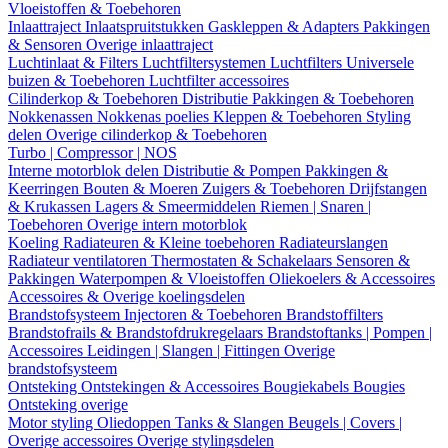
Vloeistoffen & Toebehoren
Inlaattraject
Inlaatspruitstukken
Gaskleppen & Adapters
Pakkingen
& Sensoren
Overige inlaattraject
Luchtinlaat & Filters
Luchtfiltersystemen
Luchtfilters
Universele
buizen & Toebehoren
Luchtfilter accessoires
Cilinderkop & Toebehoren
Distributie
Pakkingen & Toebehoren
Nokkenassen
Nokkenas poelies
Kleppen & Toebehoren
Styling
delen
Overige cilinderkop & Toebehoren
Turbo | Compressor | NOS
Interne motorblok delen
Distributie & Pompen
Pakkingen &
Keerringen
Bouten & Moeren
Zuigers & Toebehoren
Drijfstangen
& Krukassen
Lagers & Smeermiddelen
Riemen | Snaren |
Toebehoren
Overige intern motorblok
Koeling
Radiateuren & Kleine toebehoren
Radiateurslangen
Radiateur ventilatoren
Thermostaten & Schakelaars
Sensoren &
Pakkingen
Waterpompen & Vloeistoffen
Oliekoelers & Accessoires
Accessoires & Overige koelingsdelen
Brandstofsysteem
Injectoren & Toebehoren
Brandstoffilters
Brandstofrails & Brandstofdrukregelaars
Brandstoftanks | Pompen |
Accessoires
Leidingen | Slangen | Fittingen
Overige
brandstofsysteem
Ontsteking
Ontstekingen & Accessoires
Bougiekabels
Bougies
Ontsteking overige
Motor styling
Oliedoppen
Tanks & Slangen
Beugels | Covers |
Overige accessoires
Overige stylingsdelen