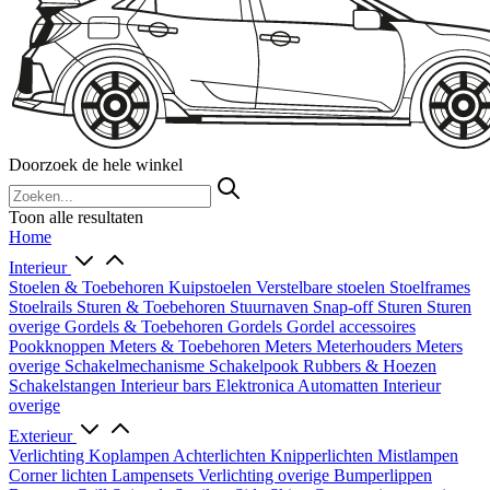
Doorzoek de hele winkel
Toon alle resultaten
Home
Interieur
Stoelen & Toebehoren
Kuipstoelen
Verstelbare stoelen
Stoelframes
Stoelrails
Sturen & Toebehoren
Stuurnaven
Snap-off
Sturen
Sturen
overige
Gordels & Toebehoren
Gordels
Gordel accessoires
Pookknoppen
Meters & Toebehoren
Meters
Meterhouders
Meters
overige
Schakelmechanisme
Schakelpook
Rubbers & Hoezen
Schakelstangen
Interieur bars
Elektronica
Automatten
Interieur
overige
Exterieur
Verlichting
Koplampen
Achterlichten
Knipperlichten
Mistlampen
Corner lichten
Lampensets
Verlichting overige
Bumperlippen