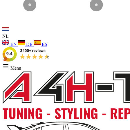
NL
EN
DE
ES
Menu