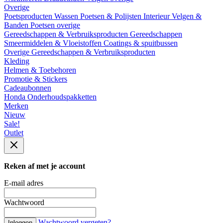
Overige
Poetsproducten
Wassen
Poetsen & Polijsten
Interieur
Velgen &
Banden
Poetsen overige
Gereedschappen & Verbruiksproducten
Gereedschappen
Smeermiddelen & Vloeistoffen
Coatings & spuitbussen
Overige Gereedschappen & Verbruiksproducten
Kleding
Helmen & Toebehoren
Promotie & Stickers
Cadeaubonnen
Honda Onderhoudspakketten
Merken
Nieuw
Sale!
Outlet
Reken af met je account
E-mail adres
Wachtwoord
Wachtwoord vergeten?
Inloggen