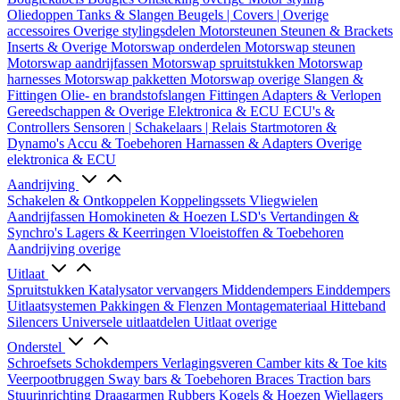
Oliedoppen
Tanks & Slangen
Beugels | Covers | Overige
accessoires
Overige stylingsdelen
Motorsteunen
Steunen & Brackets
Inserts & Overige
Motorswap onderdelen
Motorswap steunen
Motorswap aandrijfassen
Motorswap spruitstukken
Motorswap
harnesses
Motorswap pakketten
Motorswap overige
Slangen &
Fittingen
Olie- en brandstofslangen
Fittingen
Adapters & Verlopen
Gereedschappen & Overige
Elektronica & ECU
ECU's &
Controllers
Sensoren | Schakelaars | Relais
Startmotoren &
Dynamo's
Accu & Toebehoren
Harnassen & Adapters
Overige
elektronica & ECU
Aandrijving
Schakelen & Ontkoppelen
Koppelingssets
Vliegwielen
Aandrijfassen
Homokineten & Hoezen
LSD's
Vertandingen &
Synchro's
Lagers & Keerringen
Vloeistoffen & Toebehoren
Aandrijving overige
Uitlaat
Spruitstukken
Katalysator vervangers
Middendempers
Einddempers
Uitlaatsystemen
Pakkingen & Flenzen
Montagemateriaal
Hitteband
Silencers
Universele uitlaatdelen
Uitlaat overige
Onderstel
Schroefsets
Schokdempers
Verlagingsveren
Camber kits & Toe kits
Veerpootbruggen
Sway bars & Toebehoren
Braces
Traction bars
Stuurinrichting
Draagarmen
Rubbers
Kogels & Hoezen
Wiellagers