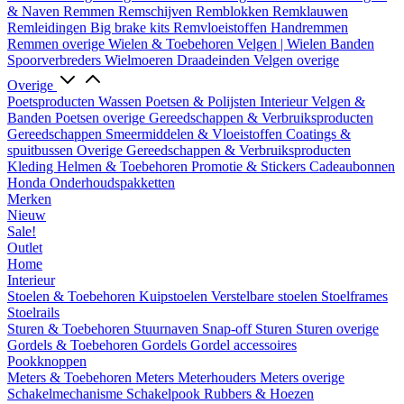
& Naven
Remmen
Remschijven
Remblokken
Remklauwen
Remleidingen
Big brake kits
Remvloeistoffen
Handremmen
Remmen overige
Wielen & Toebehoren
Velgen | Wielen
Banden
Spoorverbreders
Wielmoeren
Draadeinden
Velgen overige
Overige
Poetsproducten
Wassen
Poetsen & Polijsten
Interieur
Velgen &
Banden
Poetsen overige
Gereedschappen & Verbruiksproducten
Gereedschappen
Smeermiddelen & Vloeistoffen
Coatings &
spuitbussen
Overige Gereedschappen & Verbruiksproducten
Kleding
Helmen & Toebehoren
Promotie & Stickers
Cadeaubonnen
Honda Onderhoudspakketten
Merken
Nieuw
Sale!
Outlet
Home
Interieur
Stoelen & Toebehoren
Kuipstoelen
Verstelbare stoelen
Stoelframes
Stoelrails
Sturen & Toebehoren
Stuurnaven
Snap-off
Sturen
Sturen overige
Gordels & Toebehoren
Gordels
Gordel accessoires
Pookknoppen
Meters & Toebehoren
Meters
Meterhouders
Meters overige
Schakelmechanisme
Schakelpook
Rubbers & Hoezen