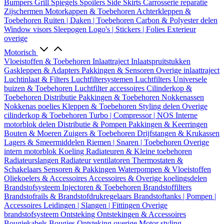
Bumpers
Grill
Spiegels
Spoilers
Side Skirts
Carrosserie reparatie
Zijschermen
Motorkappen & Toebehoren
Achterkleppen &
Toebehoren
Ruiten | Daken | Toebehoren
Carbon & Polyester delen
Window visors
Sleepogen
Logo's | Stickers | Folies
Exterieur
overige
Motorisch
Vloeistoffen & Toebehoren
Inlaattraject
Inlaatspruitstukken
Gaskleppen & Adapters
Pakkingen & Sensoren
Overige inlaattraject
Luchtinlaat & Filters
Luchtfiltersystemen
Luchtfilters
Universele
buizen & Toebehoren
Luchtfilter accessoires
Cilinderkop &
Toebehoren
Distributie
Pakkingen & Toebehoren
Nokkenassen
Nokkenas poelies
Kleppen & Toebehoren
Styling delen
Overige
cilinderkop & Toebehoren
Turbo | Compressor | NOS
Interne
motorblok delen
Distributie & Pompen
Pakkingen & Keerringen
Bouten & Moeren
Zuigers & Toebehoren
Drijfstangen & Krukassen
Lagers & Smeermiddelen
Riemen | Snaren | Toebehoren
Overige
intern motorblok
Koeling
Radiateuren & Kleine toebehoren
Radiateurslangen
Radiateur ventilatoren
Thermostaten &
Schakelaars
Sensoren & Pakkingen
Waterpompen & Vloeistoffen
Oliekoelers & Accessoires
Accessoires & Overige koelingsdelen
Brandstofsysteem
Injectoren & Toebehoren
Brandstoffilters
Brandstofrails & Brandstofdrukregelaars
Brandstoftanks | Pompen |
Accessoires
Leidingen | Slangen | Fittingen
Overige
brandstofsysteem
Ontsteking
Ontstekingen & Accessoires
Bougiekabels
Bougies
Ontsteking overige
Motor styling