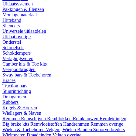
Uitlaatsystemen
Pakkingen & Flenzen
Montagemateriaal
Hitteband
Silencers
Universele uitlaatdelen
Uitlaat overige
Onderstel
Schroefsets
Schokdempers
Verlagingsveren
Camber kits & Toe kits
Veerpootbruggen
Sway bars & Toebehoren
Braces
Traction bars
Stuurinrichting
Draagarmen
Rubbers
Kogels & Hoezen
Wiellagers & Naven
Remmen
Remschijven
Remblokken
Remklauwen
Remleidingen
Big brake kits
Remvloeistoffen
Handremmen
Remmen overige
Wielen & Toebehoren
Velgen | Wielen
Banden
Spoorverbreders
Wielmoeren
Draadeinden
Velgen overige