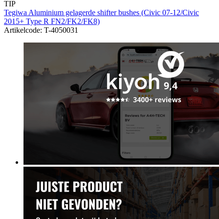
TIP
Tegiwa Aluminium gelagerde shifter bushes (Civic 07-12/Civic
2015+ Type R FN2/FK2/FK8)
Artikelcode: T-4050031