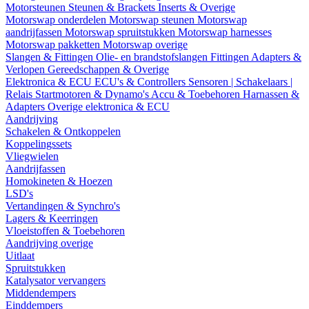
Motorsteunen
Steunen & Brackets
Inserts & Overige
Motorswap onderdelen
Motorswap steunen
Motorswap
aandrijfassen
Motorswap spruitstukken
Motorswap harnesses
Motorswap pakketten
Motorswap overige
Slangen & Fittingen
Olie- en brandstofslangen
Fittingen
Adapters &
Verlopen
Gereedschappen & Overige
Elektronica & ECU
ECU's & Controllers
Sensoren | Schakelaars |
Relais
Startmotoren & Dynamo's
Accu & Toebehoren
Harnassen &
Adapters
Overige elektronica & ECU
Aandrijving
Schakelen & Ontkoppelen
Koppelingssets
Vliegwielen
Aandrijfassen
Homokineten & Hoezen
LSD's
Vertandingen & Synchro's
Lagers & Keerringen
Vloeistoffen & Toebehoren
Aandrijving overige
Uitlaat
Spruitstukken
Katalysator vervangers
Middendempers
Einddempers