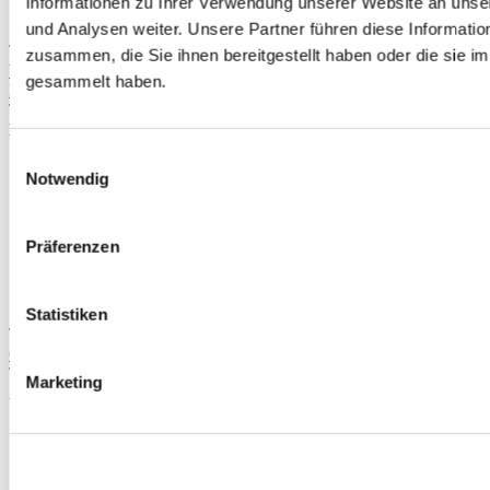
Informationen zu Ihrer Verwendung unserer Website an unse
und Analysen weiter. Unsere Partner führen diese Informati
TIPP
zusammen, die Sie ihnen bereitgestellt haben oder die sie 
Wiseco Boostline 1200hp Pleuelstangen 143.66mm (K20C motor
gesammelt haben.
FK2/FK8)
Teilenummer: WS-HN5658-866
Du sparst
Einwilligungsauswahl
Notwendig
Präferenzen
Statistiken
TIPP
Cometic MLS Kopfdichtung (K20C motor FK2/FK8/FL5)
Teilenummer: CM-WC1402X-028
Marketing
Ab