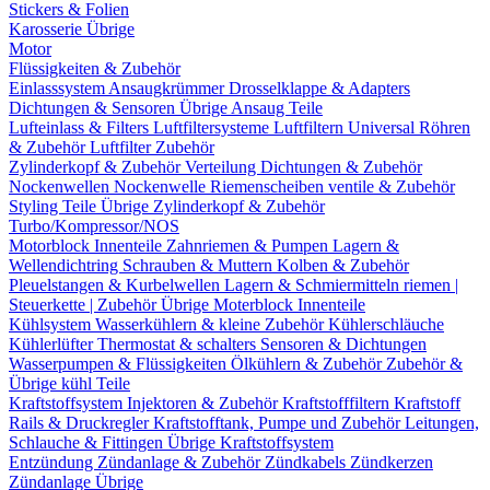
Stickers & Folien
Karosserie Übrige
Motor
Flüssigkeiten & Zubehör
Einlasssystem
Ansaugkrümmer
Drosselklappe & Adapters
Dichtungen & Sensoren
Übrige Ansaug Teile
Lufteinlass & Filters
Luftfiltersysteme
Luftfiltern
Universal Röhren
& Zubehör
Luftfilter Zubehör
Zylinderkopf & Zubehör
Verteilung
Dichtungen & Zubehör
Nockenwellen
Nockenwelle Riemenscheiben
ventile & Zubehör
Styling Teile
Übrige Zylinderkopf & Zubehör
Turbo/Kompressor/NOS
Motorblock Innenteile
Zahnriemen & Pumpen
Lagern &
Wellendichtring
Schrauben & Muttern
Kolben & Zubehör
Pleuelstangen & Kurbelwellen
Lagern & Schmiermitteln
riemen |
Steuerkette | Zubehör
Übrige Moterblock Innenteile
Kühlsystem
Wasserkühlern & kleine Zubehör
Kühlerschläuche
Kühlerlüfter
Thermostat & schalters
Sensoren & Dichtungen
Wasserpumpen & Flüssigkeiten
Ölkühlern & Zubehör
Zubehör &
Übrige kühl Teile
Kraftstoffsystem
Injektoren & Zubehör
Kraftstofffiltern
Kraftstoff
Rails & Druckregler
Kraftstofftank, Pumpe und Zubehör
Leitungen,
Schlauche & Fittingen
Übrige Kraftstoffsystem
Entzündung
Zündanlage & Zubehör
Zündkabels
Zündkerzen
Zündanlage Übrige