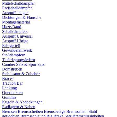
Mittelschalldämpfer
Endschalldämpfer
Auspuffanlagen
Dichtungen & Flansche
Montagematerial
Hitze-Band
Schalldämpfers
Auspuff Universal
Auspuff Übrige
Fahrgestell
Gewindefahrwerk
Stoßdämpfern
Tieferlegungsfedern
Camber Satz & Spur Satz
Domstreben
Stabilisator & Zubehör
Braces
Traction Bar
Lenkung
Querlenkern
Gummis
Kugeln & Abdeckungen
Radlagern & Naben
Bremsen
Bremsscheiben
Bremsbeläge
Bremssätteln
Stahl
geflochten Bremsschlauch
Big Brake Satz
Bremsflüssigkeiten