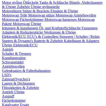
Motor styling
Öldeckeln
Tanks & Schläuche
Bügels, Abdeckungen
& Übrige Zubehör
Übrige stylingsteile
Motorstützen
Stütze & Brackets
Einsätze & Übrige
Motorswap Teile
Motorswap stütze
Motorswap Antriebswellen
Motorswap Fächerkrümmer
Motorswap harnesses
Motorswap
Pakete
Motorswap Übrige
leitungen & kupplungen
Öl- und Kraftstoffschläuche
Fassungen
Adapters & Reduzierstücke
Werkzeuge & Übrige
Elektronik/ECU
ECU's & Controllers
Sensoren | Schalter | Relais
Starters & Dynamo's
Batterie & Zubehör
Kabelbaum & Adapters
Übrige Elektronik/ECU
Antrieb
Schalter & Trennen
Kupplungssätze
Schwungräder
Antriebswellen
Gelenksatzes & Faltenbalgsatzes
LSD's
Zahnrad/Synchro's
Lagern & Dichtungen
Flüssigkeiten & Zubehör
Antrieb Übrige
Auspuff
Fächerkrümmer
Katalysator Ersatz