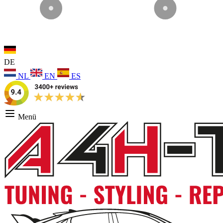
DE
NL
EN
ES
Menü