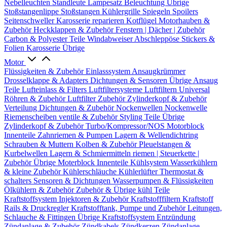
Nebelleuchten
Standleute
Lampesatz
Beleuchtung Übrige
Stoßstangenlippe
Stoßstangen
Kühlergrille
Spiegeln
Spoilers
Seitenschweller
Karosserie reparieren
Kotflügel
Motorhauben &
Zubehör
Heckklappen & Zubehör
Fenstern | Dächer | Zubehör
Carbon & Polyester Teile
Windabweiser
Abschleppöse
Stickers &
Folien
Karosserie Übrige
Motor
Flüssigkeiten & Zubehör
Einlasssystem
Ansaugkrümmer
Drosselklappe & Adapters
Dichtungen & Sensoren
Übrige Ansaug
Teile
Lufteinlass & Filters
Luftfiltersysteme
Luftfiltern
Universal
Röhren & Zubehör
Luftfilter Zubehör
Zylinderkopf & Zubehör
Verteilung
Dichtungen & Zubehör
Nockenwellen
Nockenwelle
Riemenscheiben
ventile & Zubehör
Styling Teile
Übrige
Zylinderkopf & Zubehör
Turbo/Kompressor/NOS
Motorblock
Innenteile
Zahnriemen & Pumpen
Lagern & Wellendichtring
Schrauben & Muttern
Kolben & Zubehör
Pleuelstangen &
Kurbelwellen
Lagern & Schmiermitteln
riemen | Steuerkette |
Zubehör
Übrige Moterblock Innenteile
Kühlsystem
Wasserkühlern
& kleine Zubehör
Kühlerschläuche
Kühlerlüfter
Thermostat &
schalters
Sensoren & Dichtungen
Wasserpumpen & Flüssigkeiten
Ölkühlern & Zubehör
Zubehör & Übrige kühl Teile
Kraftstoffsystem
Injektoren & Zubehör
Kraftstofffiltern
Kraftstoff
Rails & Druckregler
Kraftstofftank, Pumpe und Zubehör
Leitungen,
Schlauche & Fittingen
Übrige Kraftstoffsystem
Entzündung
Zündanlage & Zubehör
Zündkabels
Zündkerzen
Zündanlage