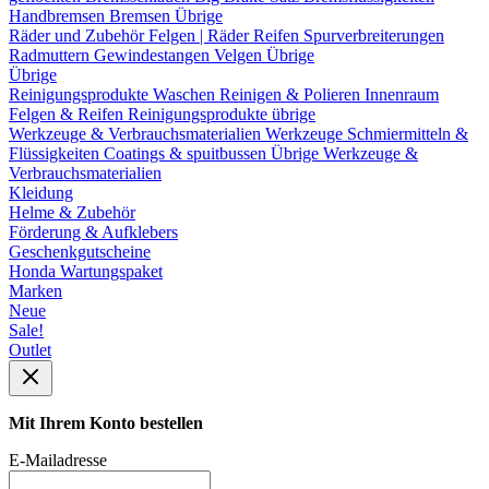
Handbremsen
Bremsen Übrige
Räder und Zubehör
Felgen | Räder
Reifen
Spurverbreiterungen
Radmuttern
Gewindestangen
Velgen Übrige
Übrige
Reinigungsprodukte
Waschen
Reinigen & Polieren
Innenraum
Felgen & Reifen
Reinigungsprodukte übrige
Werkzeuge & Verbrauchsmaterialien
Werkzeuge
Schmiermitteln &
Flüssigkeiten
Coatings & spuitbussen
Übrige Werkzeuge &
Verbrauchsmaterialien
Kleidung
Helme & Zubehör
Förderung & Aufklebers
Geschenkgutscheine
Honda Wartungspaket
Marken
Neue
Sale!
Outlet
Mit Ihrem Konto bestellen
E-Mailadresse