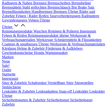
Radlagern & Naben
Bremsen
Bremsscheiben
Bremsbeläge
Bremssätteln
Stahl geflochten Bremsschlauch
Big Brake Satz
Bremsflüssigkeiten
Handbremsen
Bremsen Übrige
Räder und
Zubehör
Felgen | Räder
Reifen
Spurverbreiterungen
Radmuttern
Gewindestangen
Velgen Übrige
Übrige
Reinigungsprodukte
Waschen
Reinigen & Polieren
Innenraum
Felgen & Reifen
Reinigungsprodukte übrige
Werkzeuge &
Verbrauchsmaterialien
Werkzeuge
Schmiermitteln & Flüssigkeiten
Coatings & spuitbussen
Übrige Werkzeuge & Verbrauchsmaterialien
Kleidung
Helme & Zubehör
Förderung & Aufklebers
Geschenkgutscheine
Honda Wartungspaket
Marken
Neue
Sale!
Outlet
Startseite
Innenraum
Sitze & Zubehör
Schalensitze
Verstellbare Sitze
Sitzgestellen
Stuhlschiene
Lenkräder & Zubehör
Lenkradnaben
Snap-off
Lenkräder
Lenkräder
Übrige
Sicherheitsgurten & Zubehör
Sicherheitsgurt
Sicherheitsgurt
Zubehör