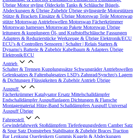
Übrige
Motor styling
Öldeckeln
Tanks & Schläuche
Bügels,
Abdeckungen & Übrige Zubehör
Übrige stylingsteile
Motorstützen
Stütze & Brackets
Einsätze & Übrige
Motorswap Teile
Motorswap
stütze
Motorswap Antriebswellen
Motorswap Fächerkrümmer
Motorswap harnesses
Motorswap Pakete
Motorswap Übrige
leitungen & kupplungen
Öl- und Kraftstoffschläuche
Fassungen
Adapters & Reduzierstücke
Werkzeuge & Übrige
Elektronik/ECU
ECU's & Controllers
Sensoren | Schalter | Relais
Starters &
Dynamo's
Batterie & Zubehör
Kabelbaum & Adapters
Übrige
Elektronik/ECU
Antrieb
Schalter & Trennen
Kupplungssätze
Schwungräder
Antriebswellen
Gelenksatzes & Faltenbalgsatzes
LSD's
Zahnrad/Synchro's
Lagern
& Dichtungen
Flüssigkeiten & Zubehör
Antrieb Übrige
Auspuff
Fächerkrümmer
Katalysator Ersatz
Mittelschalldämpfer
Endschalldämpfer
Auspuffanlagen
Dichtungen & Flansche
Montagematerial
Hitze-Band
Schalldämpfers
Auspuff Universal
Auspuff Übrige
Fahrgestell
Gewindefahrwerk
Stoßdämpfern
Tieferlegungsfedern
Camber Satz
& Spur Satz
Domstreben
Stabilisator & Zubehör
Braces
Traction
Bar
Lenkung
Querlenkern
Gummis
Kugeln & Abdeckungen