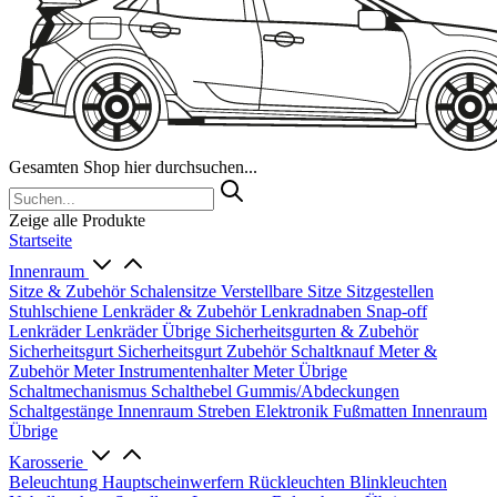
Gesamten Shop hier durchsuchen...
Zeige alle Produkte
Startseite
Innenraum
Sitze & Zubehör
Schalensitze
Verstellbare Sitze
Sitzgestellen
Stuhlschiene
Lenkräder & Zubehör
Lenkradnaben
Snap-off
Lenkräder
Lenkräder Übrige
Sicherheitsgurten & Zubehör
Sicherheitsgurt
Sicherheitsgurt Zubehör
Schaltknauf
Meter &
Zubehör
Meter
Instrumentenhalter
Meter Übrige
Schaltmechanismus
Schalthebel
Gummis/Abdeckungen
Schaltgestänge
Innenraum Streben
Elektronik
Fußmatten
Innenraum
Übrige
Karosserie
Beleuchtung
Hauptscheinwerfern
Rückleuchten
Blinkleuchten