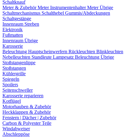
Schaltknauf
Meter & Zubehör
Meter
Instrumentenhalter
Meter Übrige
Schaltmechanismus
Schalthebel
Gummis/Abdeckungen
Schaltgestänge
Innenraum Streben
Elektronik
Fußmatten
Innenraum Übrige
Karosserie
Beleuchtung
Hauptscheinwerfern
Rückleuchten
Blinkleuchten
Nebelleuchten
Standleute
Lampesatz
Beleuchtung Übrige
Stoßstangenlippe
Stoßstangen
Kühlergrille
Spiegeln
Spoilers
Seitenschweller
Karosserie reparieren
Kotflügel
Motorhauben & Zubehör
Heckklappen & Zubehör
Fenstern | Dächer | Zubehör
Carbon & Polyester Teile
Windabweiser
Abschleppöse