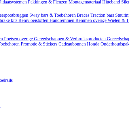
itlaatsystemen
Pakkingen & Flenzen
Montagemateriaal
Hitteband
Sil
eerpootbruggen
Sway bars & Toebehoren
Braces
Traction bars
Stuurin
brake kits
Remvloeistoffen
Handremmen
Remmen overige
Wielen & 
en
Poetsen overige
Gereedschappen & Verbruiksproducten
Gereedsch
Toebehoren
Promotie & Stickers
Cadeaubonnen
Honda Onderhoudspak
oelrails
n