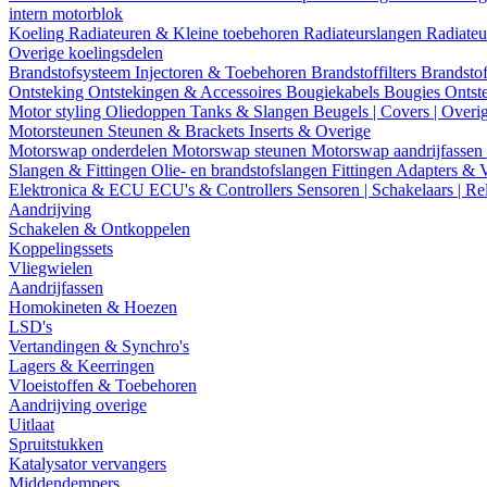
intern motorblok
Koeling
Radiateuren & Kleine toebehoren
Radiateurslangen
Radiateu
Overige koelingsdelen
Brandstofsysteem
Injectoren & Toebehoren
Brandstoffilters
Brandstof
Ontsteking
Ontstekingen & Accessoires
Bougiekabels
Bougies
Ontst
Motor styling
Oliedoppen
Tanks & Slangen
Beugels | Covers | Overi
Motorsteunen
Steunen & Brackets
Inserts & Overige
Motorswap onderdelen
Motorswap steunen
Motorswap aandrijfassen
Slangen & Fittingen
Olie- en brandstofslangen
Fittingen
Adapters & 
Elektronica & ECU
ECU's & Controllers
Sensoren | Schakelaars | Re
Aandrijving
Schakelen & Ontkoppelen
Koppelingssets
Vliegwielen
Aandrijfassen
Homokineten & Hoezen
LSD's
Vertandingen & Synchro's
Lagers & Keerringen
Vloeistoffen & Toebehoren
Aandrijving overige
Uitlaat
Spruitstukken
Katalysator vervangers
Middendempers