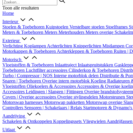
Toon alle resultaten
Home
Interieur
Stoelen & Toebehoren
Kuipstoelen
Verstelbare stoelen
Stoelframes
St
Meters & Toebehoren
Meters
Meterhouders
Meters overige
Schakel
Exterieur
Verlichting
Koplampen
Achterlichten
Knipperlichten
Mistlampen
Cor
Motorkappen & Toebehoren
Achterkleppen & Toebehoren
Ruiten | 
Motorisch
Vloeistoffen & Toebehoren
Inlaattraject
Inlaatspruitstukken
Gasklepp
Toebehoren
Luchtfilter accessoires
Cilinderkop & Toebehoren
Distri
Turbo | Compressor | NOS
Interne motorblok delen
Distributie & P
Snaren | Toebehoren
Overige intern motorblok
Koeling
Radiateuren 
Vloeistoffen
Oliekoelers & Accessoires
Accessoires & Overige koeli
Accessoires
Leidingen | Slangen | Fittingen
Overige brandstofsystee
Covers | Overige accessoires
Overige stylingsdelen
Motorsteunen
Ste
Motorswap harnesses
Motorswap pakketten
Motorswap overige
Slan
Controllers
Sensoren | Schakelaars | Relais
Startmotoren & Dynamo's
Aandrijving
Schakelen & Ontkoppelen
Koppelingssets
Vliegwielen
Aandrijfasse
Uitlaat