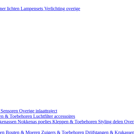
ner lichten
Lampensets
Verlichting overige
 Sensoren
Overige inlaattraject
zen & Toebehoren
Luchtfilter accessoires
kenassen
Nokkenas poelies
Kleppen & Toebehoren
Styling delen
Over
gen
Bouten & Moeren
Zuigers & Toebehoren
Drijfstangen & Krukasse