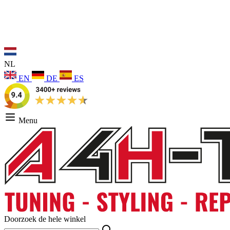
NL
EN
DE
ES
Menu
Doorzoek de hele winkel