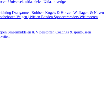
encers
Universele uitlaatdelen
Uitlaat overige
richting
Draagarmen
Rubbers
Kogels & Hoezen
Wiellagers & Naven
Toebehoren
Velgen | Wielen
Banden
Spoorverbreders
Wielmoeren
appen
Smeermiddelen & Vloeistoffen
Coatings & spuitbussen
ketten