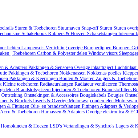
oelrails
Sturen & Toebehoren
Stuurnaven
Snap-off
Sturen
Sturen over
mechanisme
Schakelpook
Rubbers & Hoezen
Schakelstangen
Interieur 
ner lichten
Lampensets
Verlichting overige
Bumperlippen
Bumpers
Gri
Daken | Toebehoren
Carbon & Polyester delen
Window visors
Sleepog
en & Adapters
Pakkingen & Sensoren
Overige inlaattraject
Luchtinlaat
butie
Pakkingen & Toebehoren
Nokkenassen
Nokkenas poelies
Kleppe
ompen
Pakkingen & Keerringen
Bouten & Moeren
Zuigers & Toebehor
& Kleine toebehoren
Radiateurslangen
Radiateur ventilatoren
Thermost
ngsdelen
Brandstofsysteem
Injectoren & Toebehoren
Brandstoffilters
Br
m
Ontsteking
Ontstekingen & Accessoires
Bougiekabels
Bougies
Ontste
unen & Brackets
Inserts & Overige
Motorswap onderdelen
Motorswap
gen & Fittingen
Olie- en brandstofslangen
Fittingen
Adapters & Verlop
Accu & Toebehoren
Harnassen & Adapters
Overige elektronica & E
n
Homokineten & Hoezen
LSD's
Vertandingen & Synchro's
Lagers & K