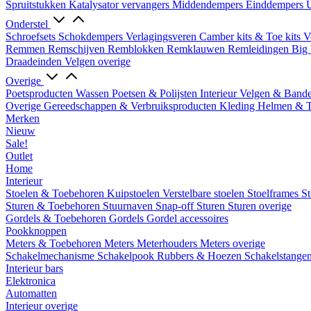
Spruitstukken
Katalysator vervangers
Middendempers
Einddempers
U
Onderstel
Schroefsets
Schokdempers
Verlagingsveren
Camber kits & Toe kits
V
Remmen
Remschijven
Remblokken
Remklauwen
Remleidingen
Big 
Draadeinden
Velgen overige
Overige
Poetsproducten
Wassen
Poetsen & Polijsten
Interieur
Velgen & Band
Overige Gereedschappen & Verbruiksproducten
Kleding
Helmen & 
Merken
Nieuw
Sale!
Outlet
Home
Interieur
Stoelen & Toebehoren
Kuipstoelen
Verstelbare stoelen
Stoelframes
St
Sturen & Toebehoren
Stuurnaven
Snap-off
Sturen
Sturen overige
Gordels & Toebehoren
Gordels
Gordel accessoires
Pookknoppen
Meters & Toebehoren
Meters
Meterhouders
Meters overige
Schakelmechanisme
Schakelpook
Rubbers & Hoezen
Schakelstange
Interieur bars
Elektronica
Automatten
Interieur overige