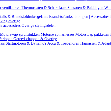
r ventilatoren
Thermostaten & Schakelaars
Sensoren & Pakkingen
Wat
rails & Brandstofdrukregelaars
Brandstoftanks | Pompen | Accessoires
eking overige
ge accessoires
Overige stylingsdelen
Motorswap spruitstukken
Motorswap harnesses
Motorswap pakketten
Verlopen
Gereedschappen & Overige
lais
Startmotoren & Dynamo's
Accu & Toebehoren
Harnassen & Adap