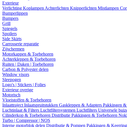
Exterieur
Verlichting
Koplampen
Achterlichten
Knipperlichten
Mistlampen
Cor
Bumperlippen
Bumpers
Grill
Spiegels
Spoilers
Side Skirts
Carrosserie reparatie
Zijschermen
Motorkappen & Toebehoren
Achterkleppen & Toebehoren
Ruiten | Daken | Toebehoren
Carbon & Polyester delen
Window visors
Sleepogen
Logo's | Stickers | Folies
Exterieur overige
Motorisch
Vloeistoffen & Toebehoren
Inlaattraject
Inlaatspruitstukken
Gaskleppen & Adapters
Pakkingen &
Luchtinlaat & Filters
Luchtfiltersystemen
Luchtfilters
Universele bui
Cilinderkop & Toebehoren
Distributie
Pakkingen & Toebehoren
Nok
Turbo | Compressor | NOS
Interne motorblok delen
Distributie & Pompen
Pakkingen & Keerrin