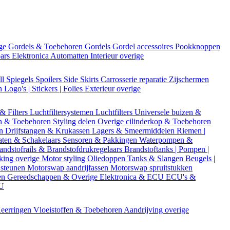
ige
Gordels & Toebehoren
Gordels
Gordel accessoires
Pookknoppen
bars
Elektronica
Automatten
Interieur overige
ll
Spiegels
Spoilers
Side Skirts
Carrosserie reparatie
Zijschermen
en
Logo's | Stickers | Folies
Exterieur overige
 & Filters
Luchtfiltersystemen
Luchtfilters
Universele buizen &
n & Toebehoren
Styling delen
Overige cilinderkop & Toebehoren
en
Drijfstangen & Krukassen
Lagers & Smeermiddelen
Riemen |
aten & Schakelaars
Sensoren & Pakkingen
Waterpompen &
andstofrails & Brandstofdrukregelaars
Brandstoftanks | Pompen |
king overige
Motor styling
Oliedoppen
Tanks & Slangen
Beugels |
 steunen
Motorswap aandrijfassen
Motorswap spruitstukken
en
Gereedschappen & Overige
Elektronica & ECU
ECU's &
CU
eerringen
Vloeistoffen & Toebehoren
Aandrijving overige