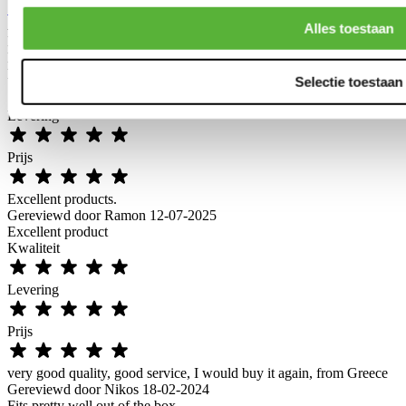
Sonar Achterlichten Facelift rood/wit (Honda Civic 96-00 3drs)
Artikelcode: AUS-DL-HOR26
Alles toestaan
Klantenreviews
Excellent product
Kwaliteit
Selectie toestaan
Levering
Prijs
Excellent products.
Gereviewd door
Ramon
12-07-2025
Excellent product
Kwaliteit
Levering
Prijs
very good quality, good service, I would buy it again, from Greece
Gereviewd door
Nikos
18-02-2024
Fits pretty well out of the box