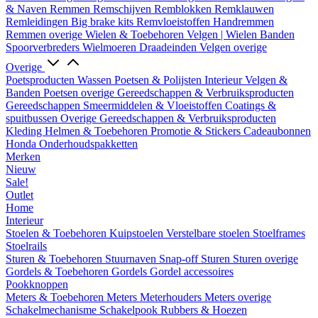
& Naven
Remmen
Remschijven
Remblokken
Remklauwen
Remleidingen
Big brake kits
Remvloeistoffen
Handremmen
Remmen overige
Wielen & Toebehoren
Velgen | Wielen
Banden
Spoorverbreders
Wielmoeren
Draadeinden
Velgen overige
Overige
Poetsproducten
Wassen
Poetsen & Polijsten
Interieur
Velgen &
Banden
Poetsen overige
Gereedschappen & Verbruiksproducten
Gereedschappen
Smeermiddelen & Vloeistoffen
Coatings &
spuitbussen
Overige Gereedschappen & Verbruiksproducten
Kleding
Helmen & Toebehoren
Promotie & Stickers
Cadeaubonnen
Honda Onderhoudspakketten
Merken
Nieuw
Sale!
Outlet
Home
Interieur
Stoelen & Toebehoren
Kuipstoelen
Verstelbare stoelen
Stoelframes
Stoelrails
Sturen & Toebehoren
Stuurnaven
Snap-off
Sturen
Sturen overige
Gordels & Toebehoren
Gordels
Gordel accessoires
Pookknoppen
Meters & Toebehoren
Meters
Meterhouders
Meters overige
Schakelmechanisme
Schakelpook
Rubbers & Hoezen