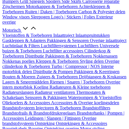
Bumpers
Grill
Spiegels
Spoilers
Side Skirts
Carrosserie reparatie
Zijschermen
Motorkappen & Toebehoren
Achterkleppen &
Toebehoren
Ruiten | Daken | Toebehoren
Carbon & Polyester delen
Window visors
Sleepogen
Logo's | Stickers | Folies
Exterieur
overige
Motorisch
Vloeistoffen & Toebehoren
Inlaattraject
Inlaatspruitstukken
Gaskleppen & Adapters
Pakkingen & Sensoren
Overige inlaattraject
Luchtinlaat & Filters
Luchtfiltersystemen
Luchtfilters
Universele
buizen & Toebehoren
Luchtfilter accessoires
Cilinderkop &
Toebehoren
Distributie
Pakkingen & Toebehoren
Nokkenassen
Nokkenas poelies
Kleppen & Toebehoren
Styling delen
Overige
cilinderkop & Toebehoren
Turbo | Compressor | NOS
Interne
motorblok delen
Distributie & Pompen
Pakkingen & Keerringen
Bouten & Moeren
Zuigers & Toebehoren
Drijfstangen & Krukassen
Lagers & Smeermiddelen
Riemen | Snaren | Toebehoren
Overige
intern motorblok
Koeling
Radiateuren & Kleine toebehoren
Radiateurslangen
Radiateur ventilatoren
Thermostaten &
Schakelaars
Sensoren & Pakkingen
Waterpompen & Vloeistoffen
Oliekoelers & Accessoires
Accessoires & Overige koelingsdelen
Brandstofsysteem
Injectoren & Toebehoren
Brandstoffilters
Brandstofrails & Brandstofdrukregelaars
Brandstoftanks | Pompen |
Accessoires
Leidingen | Slangen | Fittingen
Overige
brandstofsysteem
Ontsteking
Ontstekingen & Accessoires
Bougiekabels
Bougies
Ontsteking overige
Motor styling