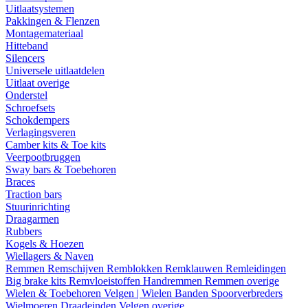
Uitlaatsystemen
Pakkingen & Flenzen
Montagemateriaal
Hitteband
Silencers
Universele uitlaatdelen
Uitlaat overige
Onderstel
Schroefsets
Schokdempers
Verlagingsveren
Camber kits & Toe kits
Veerpootbruggen
Sway bars & Toebehoren
Braces
Traction bars
Stuurinrichting
Draagarmen
Rubbers
Kogels & Hoezen
Wiellagers & Naven
Remmen
Remschijven
Remblokken
Remklauwen
Remleidingen
Big brake kits
Remvloeistoffen
Handremmen
Remmen overige
Wielen & Toebehoren
Velgen | Wielen
Banden
Spoorverbreders
Wielmoeren
Draadeinden
Velgen overige