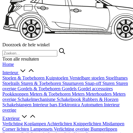
Doorzoek de hele winkel
Toon alle resultaten
Home
Interieur
Stoelen & Toebehoren
Kuipstoelen
Verstelbare stoelen
Stoelframes
Stoelrails
Sturen & Toebehoren
Stuurnaven
Snap-off
Sturen
Sturen
overige
Gordels & Toebehoren
Gordels
Gordel accessoires
Pookknoppen
Meters & Toebehoren
Meters
Meterhouders
Meters
overige
Schakelmechanisme
Schakelpook
Rubbers & Hoezen
Schakelstangen
Interieur bars
Elektronica
Automatten
Interieur
overige
Exterieur
Verlichting
Koplampen
Achterlichten
Knipperlichten
Mistlampen
Corner lichten
Lampensets
Verlichting overige
Bumperlippen