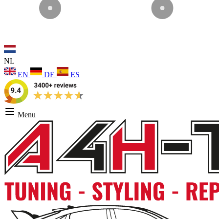
NL
EN
DE
ES
Menu