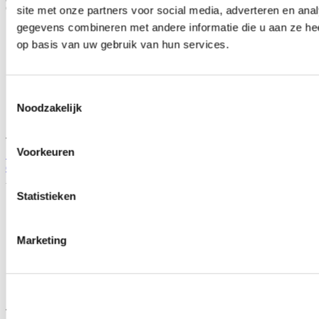
Gerelateerde producten
site met onze partners voor social media, adverteren en an
gegevens combineren met andere informatie die u aan ze hee
op basis van uw gebruik van hun services.
Toestemmingsselectie
Noodzakelijk
TIP
Voorkeuren
Sonar Koplampen JDM Black Housing (Honda Civic 99-00 2/3/4
drs)
Artikelcode: HL-CV99J-JDM
Statistieken
Marketing
TIP