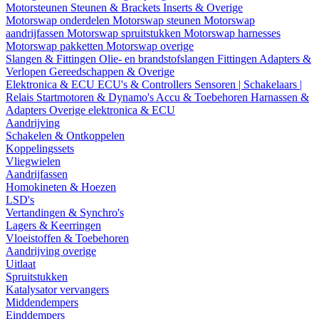
Motorsteunen
Steunen & Brackets
Inserts & Overige
Motorswap onderdelen
Motorswap steunen
Motorswap
aandrijfassen
Motorswap spruitstukken
Motorswap harnesses
Motorswap pakketten
Motorswap overige
Slangen & Fittingen
Olie- en brandstofslangen
Fittingen
Adapters &
Verlopen
Gereedschappen & Overige
Elektronica & ECU
ECU's & Controllers
Sensoren | Schakelaars |
Relais
Startmotoren & Dynamo's
Accu & Toebehoren
Harnassen &
Adapters
Overige elektronica & ECU
Aandrijving
Schakelen & Ontkoppelen
Koppelingssets
Vliegwielen
Aandrijfassen
Homokineten & Hoezen
LSD's
Vertandingen & Synchro's
Lagers & Keerringen
Vloeistoffen & Toebehoren
Aandrijving overige
Uitlaat
Spruitstukken
Katalysator vervangers
Middendempers
Einddempers