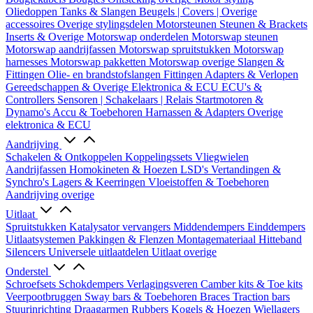
Oliedoppen
Tanks & Slangen
Beugels | Covers | Overige
accessoires
Overige stylingsdelen
Motorsteunen
Steunen & Brackets
Inserts & Overige
Motorswap onderdelen
Motorswap steunen
Motorswap aandrijfassen
Motorswap spruitstukken
Motorswap
harnesses
Motorswap pakketten
Motorswap overige
Slangen &
Fittingen
Olie- en brandstofslangen
Fittingen
Adapters & Verlopen
Gereedschappen & Overige
Elektronica & ECU
ECU's &
Controllers
Sensoren | Schakelaars | Relais
Startmotoren &
Dynamo's
Accu & Toebehoren
Harnassen & Adapters
Overige
elektronica & ECU
Aandrijving
Schakelen & Ontkoppelen
Koppelingssets
Vliegwielen
Aandrijfassen
Homokineten & Hoezen
LSD's
Vertandingen &
Synchro's
Lagers & Keerringen
Vloeistoffen & Toebehoren
Aandrijving overige
Uitlaat
Spruitstukken
Katalysator vervangers
Middendempers
Einddempers
Uitlaatsystemen
Pakkingen & Flenzen
Montagemateriaal
Hitteband
Silencers
Universele uitlaatdelen
Uitlaat overige
Onderstel
Schroefsets
Schokdempers
Verlagingsveren
Camber kits & Toe kits
Veerpootbruggen
Sway bars & Toebehoren
Braces
Traction bars
Stuurinrichting
Draagarmen
Rubbers
Kogels & Hoezen
Wiellagers