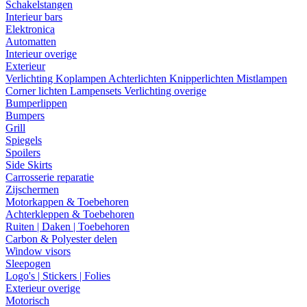
Schakelstangen
Interieur bars
Elektronica
Automatten
Interieur overige
Exterieur
Verlichting
Koplampen
Achterlichten
Knipperlichten
Mistlampen
Corner lichten
Lampensets
Verlichting overige
Bumperlippen
Bumpers
Grill
Spiegels
Spoilers
Side Skirts
Carrosserie reparatie
Zijschermen
Motorkappen & Toebehoren
Achterkleppen & Toebehoren
Ruiten | Daken | Toebehoren
Carbon & Polyester delen
Window visors
Sleepogen
Logo's | Stickers | Folies
Exterieur overige
Motorisch