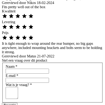
Gereviewd door
Nikos
18-02-2024
Fits pretty well out of the box
Kwaliteit
Levering
Prijs
It is tight enough to wrap around the rear bumper, no big gaps
anywhere, included mounting brackets and bolts seem to be holding
it strong.
Gereviewd door
Matus
21-07-2022
Stel een vraag over dit product
Naam
*
E-mail
*
Wat is je vraag?
*