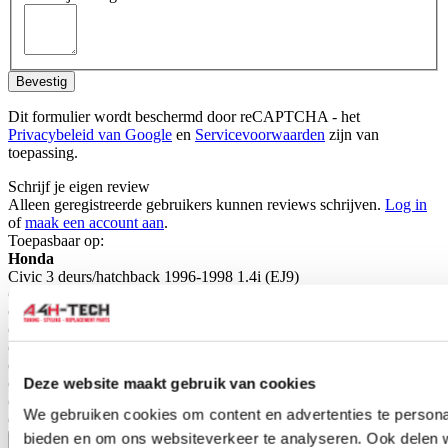
Bevestig
Dit formulier wordt beschermd door reCAPTCHA - het
Privacybeleid van Google
en
Servicevoorwaarden
zijn van
toepassing.
Schrijf je eigen review
Alleen geregistreerde gebruikers kunnen reviews schrijven.
Log in
of
maak een account aan
.
Toepasbaar op:
Honda
Civic 3 deurs/hatchback 1996-1998 1.4i (EJ9)
Civic 3 deurs/hatchback 1996-1998 1.5i VTEC-E (EK3)
Civic 3 deurs/hatchback 1996-1998 1.6 VTI (EK4)
Civic 3 deurs/hatchback 1996-1998 1.6 Type R (JDM) (EK9)
Civic 3 deurs/hatchback 1999-2000 1.4i (EJ9)
Civic 3 deurs/hatchback 1999-2000 1.5i VTEC-E (EK3)
Deze website maakt gebruik van cookies
Civic 3 deurs/hatchback 1999-2000 1.6 VTI (EK4)
Civic 3 deurs/hatchback 1999-2000 1.6 Type R (JDM) (EK9)
We gebruiken cookies om content en advertenties te personal
Civic 3 deurs/hatchback 2004-2006 2.0i Type R (EP3)
bieden en om ons websiteverkeer te analyseren. Ook delen 
Toon meer