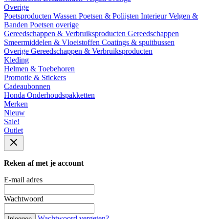
Overige
Poetsproducten
Wassen
Poetsen & Polijsten
Interieur
Velgen &
Banden
Poetsen overige
Gereedschappen & Verbruiksproducten
Gereedschappen
Smeermiddelen & Vloeistoffen
Coatings & spuitbussen
Overige Gereedschappen & Verbruiksproducten
Kleding
Helmen & Toebehoren
Promotie & Stickers
Cadeaubonnen
Honda Onderhoudspakketten
Merken
Nieuw
Sale!
Outlet
Reken af met je account
E-mail adres
Wachtwoord
Wachtwoord vergeten?
Inloggen