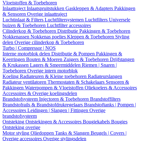
Vloeistoffen & Toebehoren
Inlaattraject
Inlaatspruitstukken
Gaskleppen & Adapters
Pakkingen
& Sensoren
Overige inlaattraject
Luchtinlaat & Filters
Luchtfiltersystemen
Luchtfilters
Universele
buizen & Toebehoren
Luchtfilter accessoires
Cilinderkop & Toebehoren
Distributie
Pakkingen & Toebehoren
Nokkenassen
Nokkenas poelies
Kleppen & Toebehoren
Styling
delen
Overige cilinderkop & Toebehoren
Turbo | Compressor | NOS
Interne motorblok delen
Distributie & Pompen
Pakkingen &
Keerringen
Bouten & Moeren
Zuigers & Toebehoren
Drijfstangen
& Krukassen
Lagers & Smeermiddelen
Riemen | Snaren |
Toebehoren
Overige intern motorblok
Koeling
Radiateuren & Kleine toebehoren
Radiateurslangen
Radiateur ventilatoren
Thermostaten & Schakelaars
Sensoren &
Pakkingen
Waterpompen & Vloeistoffen
Oliekoelers & Accessoires
Accessoires & Overige koelingsdelen
Brandstofsysteem
Injectoren & Toebehoren
Brandstoffilters
Brandstofrails & Brandstofdrukregelaars
Brandstoftanks | Pompen |
Accessoires
Leidingen | Slangen | Fittingen
Overige
brandstofsysteem
Ontsteking
Ontstekingen & Accessoires
Bougiekabels
Bougies
Ontsteking overige
Motor styling
Oliedoppen
Tanks & Slangen
Beugels | Covers |
Overige accessoires
Overige stylingsdelen