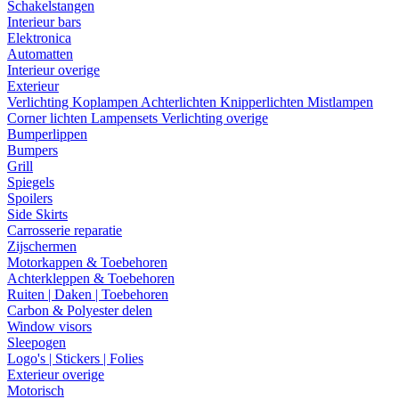
Schakelstangen
Interieur bars
Elektronica
Automatten
Interieur overige
Exterieur
Verlichting
Koplampen
Achterlichten
Knipperlichten
Mistlampen
Corner lichten
Lampensets
Verlichting overige
Bumperlippen
Bumpers
Grill
Spiegels
Spoilers
Side Skirts
Carrosserie reparatie
Zijschermen
Motorkappen & Toebehoren
Achterkleppen & Toebehoren
Ruiten | Daken | Toebehoren
Carbon & Polyester delen
Window visors
Sleepogen
Logo's | Stickers | Folies
Exterieur overige
Motorisch