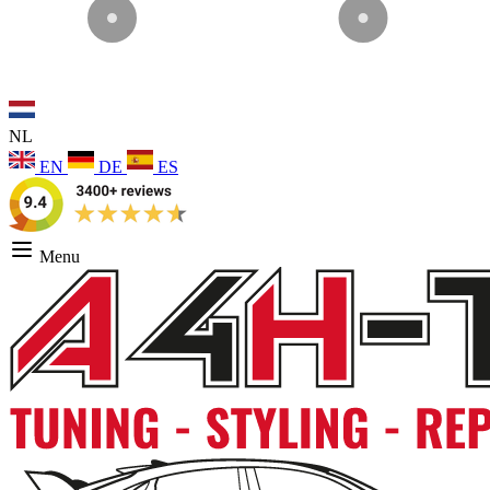
NL
EN
DE
ES
Menu