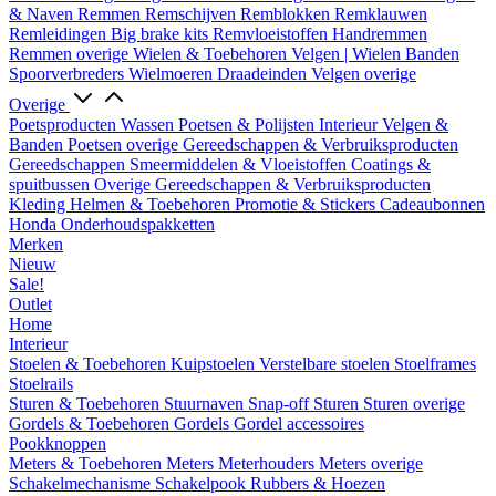
& Naven
Remmen
Remschijven
Remblokken
Remklauwen
Remleidingen
Big brake kits
Remvloeistoffen
Handremmen
Remmen overige
Wielen & Toebehoren
Velgen | Wielen
Banden
Spoorverbreders
Wielmoeren
Draadeinden
Velgen overige
Overige
Poetsproducten
Wassen
Poetsen & Polijsten
Interieur
Velgen &
Banden
Poetsen overige
Gereedschappen & Verbruiksproducten
Gereedschappen
Smeermiddelen & Vloeistoffen
Coatings &
spuitbussen
Overige Gereedschappen & Verbruiksproducten
Kleding
Helmen & Toebehoren
Promotie & Stickers
Cadeaubonnen
Honda Onderhoudspakketten
Merken
Nieuw
Sale!
Outlet
Home
Interieur
Stoelen & Toebehoren
Kuipstoelen
Verstelbare stoelen
Stoelframes
Stoelrails
Sturen & Toebehoren
Stuurnaven
Snap-off
Sturen
Sturen overige
Gordels & Toebehoren
Gordels
Gordel accessoires
Pookknoppen
Meters & Toebehoren
Meters
Meterhouders
Meters overige
Schakelmechanisme
Schakelpook
Rubbers & Hoezen