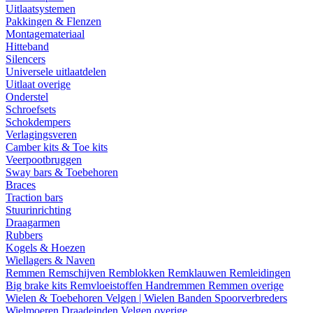
Uitlaatsystemen
Pakkingen & Flenzen
Montagemateriaal
Hitteband
Silencers
Universele uitlaatdelen
Uitlaat overige
Onderstel
Schroefsets
Schokdempers
Verlagingsveren
Camber kits & Toe kits
Veerpootbruggen
Sway bars & Toebehoren
Braces
Traction bars
Stuurinrichting
Draagarmen
Rubbers
Kogels & Hoezen
Wiellagers & Naven
Remmen
Remschijven
Remblokken
Remklauwen
Remleidingen
Big brake kits
Remvloeistoffen
Handremmen
Remmen overige
Wielen & Toebehoren
Velgen | Wielen
Banden
Spoorverbreders
Wielmoeren
Draadeinden
Velgen overige