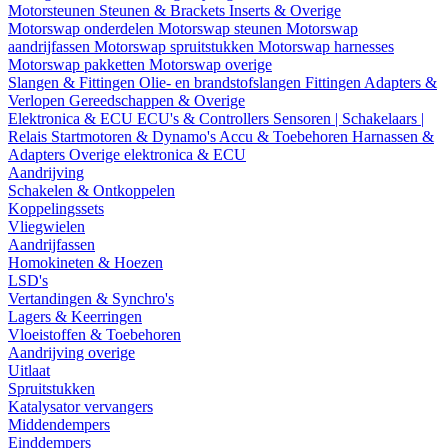
Motorsteunen
Steunen & Brackets
Inserts & Overige
Motorswap onderdelen
Motorswap steunen
Motorswap
aandrijfassen
Motorswap spruitstukken
Motorswap harnesses
Motorswap pakketten
Motorswap overige
Slangen & Fittingen
Olie- en brandstofslangen
Fittingen
Adapters &
Verlopen
Gereedschappen & Overige
Elektronica & ECU
ECU's & Controllers
Sensoren | Schakelaars |
Relais
Startmotoren & Dynamo's
Accu & Toebehoren
Harnassen &
Adapters
Overige elektronica & ECU
Aandrijving
Schakelen & Ontkoppelen
Koppelingssets
Vliegwielen
Aandrijfassen
Homokineten & Hoezen
LSD's
Vertandingen & Synchro's
Lagers & Keerringen
Vloeistoffen & Toebehoren
Aandrijving overige
Uitlaat
Spruitstukken
Katalysator vervangers
Middendempers
Einddempers