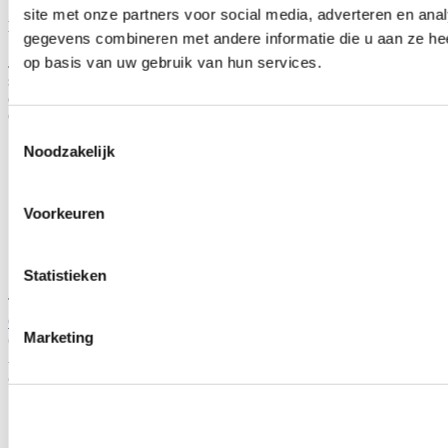
site met onze partners voor social media, adverteren en an
Hoe weet je of dit product geschikt is voor jouw auto?
gegevens combineren met andere informatie die u aan ze hee
Je schaft dit product aan op basis van eigen inzicht. Door de
op basis van uw gebruik van hun services.
specificaties, afbeelding of titel van het product te raadplegen, kun je
controleren of het geschikt is voor jouw auto.
Gerelateerde producten
Toestemmingsselectie
Noodzakelijk
Voorkeuren
Statistieken
TIP
COMBO Package Onderhoud Motul olie+Hamp Filter+H-gear plug
Marketing
(universeel)
Artikelcode: COMBO-Engine
Je bespaart