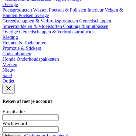
Overige
Poetsproducten
Wassen
Poetsen & Polijsten
Interieur
Velgen &
Banden
Poetsen overige
Gereedschappen & Verbruiksproducten
Gereedschappen
Smeermiddelen & Vloeistoffen
Coatings & spuitbussen
Overige Gereedschappen & Verbruiksproducten
Kleding
Helmen & Toebehoren
Promotie & Stickers
Cadeaubonnen
Honda Onderhoudspakketten
Merken
Nieuw
Sale!
Outlet
Reken af met je account
E-mail adres
Wachtwoord
Wachtwoord vergeten?
Inloggen