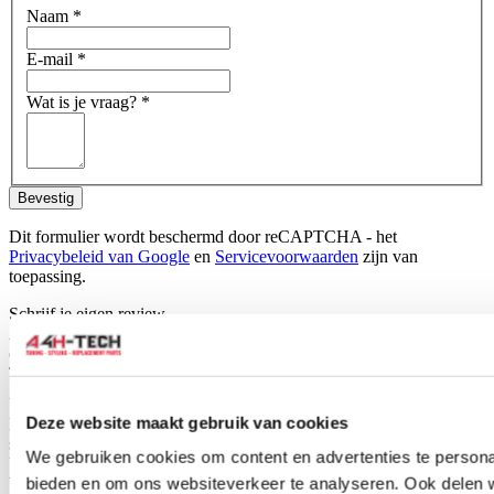
Naam
*
E-mail
*
Wat is je vraag?
*
Bevestig
Dit formulier wordt beschermd door reCAPTCHA - het
Privacybeleid van Google
en
Servicevoorwaarden
zijn van
toepassing.
Schrijf je eigen review
Alleen geregistreerde gebruikers kunnen reviews schrijven.
Log in
of
maak een account aan
.
Toepasbaar op:
Universeel
Deze website maakt gebruik van cookies
Dit product is universeel toepasbaar. Dit betekent dat het niet
specifiek voor een bepaald automerk of model is ontworpen.
We gebruiken cookies om content en advertenties te personal
Universele producten hebben vaak een slim ontwerp waardoor ze
breed inzetbaar zijn.
bieden en om ons websiteverkeer te analyseren. Ook delen 