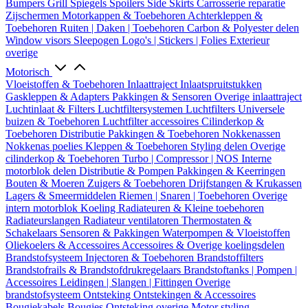
Bumpers
Grill
Spiegels
Spoilers
Side Skirts
Carrosserie reparatie
Zijschermen
Motorkappen & Toebehoren
Achterkleppen &
Toebehoren
Ruiten | Daken | Toebehoren
Carbon & Polyester delen
Window visors
Sleepogen
Logo's | Stickers | Folies
Exterieur
overige
Motorisch
Vloeistoffen & Toebehoren
Inlaattraject
Inlaatspruitstukken
Gaskleppen & Adapters
Pakkingen & Sensoren
Overige inlaattraject
Luchtinlaat & Filters
Luchtfiltersystemen
Luchtfilters
Universele
buizen & Toebehoren
Luchtfilter accessoires
Cilinderkop &
Toebehoren
Distributie
Pakkingen & Toebehoren
Nokkenassen
Nokkenas poelies
Kleppen & Toebehoren
Styling delen
Overige
cilinderkop & Toebehoren
Turbo | Compressor | NOS
Interne
motorblok delen
Distributie & Pompen
Pakkingen & Keerringen
Bouten & Moeren
Zuigers & Toebehoren
Drijfstangen & Krukassen
Lagers & Smeermiddelen
Riemen | Snaren | Toebehoren
Overige
intern motorblok
Koeling
Radiateuren & Kleine toebehoren
Radiateurslangen
Radiateur ventilatoren
Thermostaten &
Schakelaars
Sensoren & Pakkingen
Waterpompen & Vloeistoffen
Oliekoelers & Accessoires
Accessoires & Overige koelingsdelen
Brandstofsysteem
Injectoren & Toebehoren
Brandstoffilters
Brandstofrails & Brandstofdrukregelaars
Brandstoftanks | Pompen |
Accessoires
Leidingen | Slangen | Fittingen
Overige
brandstofsysteem
Ontsteking
Ontstekingen & Accessoires
Bougiekabels
Bougies
Ontsteking overige
Motor styling