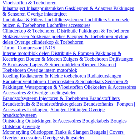
Vloeistoffen & Toebehoren
Inlaattraject
Inlaatspruitstukken
Gaskleppen & Adapters
Pakkingen
& Sensoren
Overige inlaattraject
Luchtinlaat & Filters
Luchtfiltersystemen
Luchtfilters
Universele
buizen & Toebehoren
Luchtfilter accessoires
Cilinderkop & Toebehoren
Distributie
Pakkingen & Toebehoren
Nokkenassen
Nokkenas poelies
Kleppen & Toebehoren
Styling
delen
Overige cilinderkop & Toebehoren
Turbo | Compressor | NOS
Interne motorblok delen
Distributie & Pompen
Pakkingen &
Keerringen
Bouten & Moeren
Zuigers & Toebehoren
Drijfstangen
& Krukassen
Lagers & Smeermiddelen
Riemen | Snaren |
Toebehoren
Overige intern motorblok
Koeling
Radiateuren & Kleine toebehoren
Radiateurslangen
Radiateur ventilatoren
Thermostaten & Schakelaars
Sensoren &
Pakkingen
Waterpompen & Vloeistoffen
Oliekoelers & Accessoires
Accessoires & Overige koelingsdelen
Brandstofsysteem
Injectoren & Toebehoren
Brandstoffilters
Brandstofrails & Brandstofdrukregelaars
Brandstoftanks | Pompen |
Accessoires
Leidingen | Slangen | Fittingen
Overige
brandstofsysteem
Ontsteking
Ontstekingen & Accessoires
Bougiekabels
Bougies
Ontsteking overige
Motor styling
Oliedoppen
Tanks & Slangen
Beugels | Covers |
Overige accessoires
Overige stylingsdelen