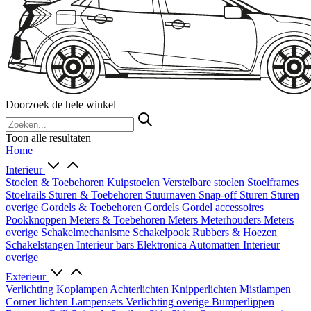
Doorzoek de hele winkel
Toon alle resultaten
Home
Interieur
Stoelen & Toebehoren
Kuipstoelen
Verstelbare stoelen
Stoelframes
Stoelrails
Sturen & Toebehoren
Stuurnaven
Snap-off
Sturen
Sturen
overige
Gordels & Toebehoren
Gordels
Gordel accessoires
Pookknoppen
Meters & Toebehoren
Meters
Meterhouders
Meters
overige
Schakelmechanisme
Schakelpook
Rubbers & Hoezen
Schakelstangen
Interieur bars
Elektronica
Automatten
Interieur
overige
Exterieur
Verlichting
Koplampen
Achterlichten
Knipperlichten
Mistlampen
Corner lichten
Lampensets
Verlichting overige
Bumperlippen