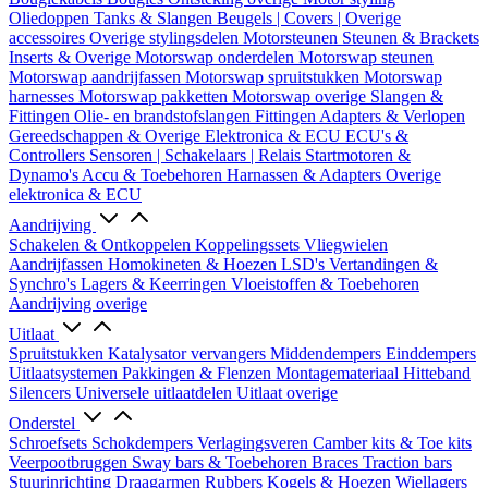
Oliedoppen
Tanks & Slangen
Beugels | Covers | Overige
accessoires
Overige stylingsdelen
Motorsteunen
Steunen & Brackets
Inserts & Overige
Motorswap onderdelen
Motorswap steunen
Motorswap aandrijfassen
Motorswap spruitstukken
Motorswap
harnesses
Motorswap pakketten
Motorswap overige
Slangen &
Fittingen
Olie- en brandstofslangen
Fittingen
Adapters & Verlopen
Gereedschappen & Overige
Elektronica & ECU
ECU's &
Controllers
Sensoren | Schakelaars | Relais
Startmotoren &
Dynamo's
Accu & Toebehoren
Harnassen & Adapters
Overige
elektronica & ECU
Aandrijving
Schakelen & Ontkoppelen
Koppelingssets
Vliegwielen
Aandrijfassen
Homokineten & Hoezen
LSD's
Vertandingen &
Synchro's
Lagers & Keerringen
Vloeistoffen & Toebehoren
Aandrijving overige
Uitlaat
Spruitstukken
Katalysator vervangers
Middendempers
Einddempers
Uitlaatsystemen
Pakkingen & Flenzen
Montagemateriaal
Hitteband
Silencers
Universele uitlaatdelen
Uitlaat overige
Onderstel
Schroefsets
Schokdempers
Verlagingsveren
Camber kits & Toe kits
Veerpootbruggen
Sway bars & Toebehoren
Braces
Traction bars
Stuurinrichting
Draagarmen
Rubbers
Kogels & Hoezen
Wiellagers