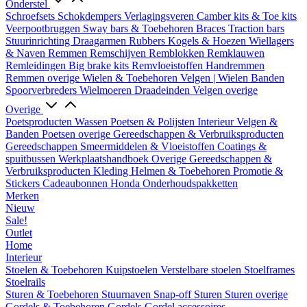
Onderstel
Schroefsets
Schokdempers
Verlagingsveren
Camber kits & Toe kits
Veerpootbruggen
Sway bars & Toebehoren
Braces
Traction bars
Stuurinrichting
Draagarmen
Rubbers
Kogels & Hoezen
Wiellagers
& Naven
Remmen
Remschijven
Remblokken
Remklauwen
Remleidingen
Big brake kits
Remvloeistoffen
Handremmen
Remmen overige
Wielen & Toebehoren
Velgen | Wielen
Banden
Spoorverbreders
Wielmoeren
Draadeinden
Velgen overige
Overige
Poetsproducten
Wassen
Poetsen & Polijsten
Interieur
Velgen &
Banden
Poetsen overige
Gereedschappen & Verbruiksproducten
Gereedschappen
Smeermiddelen & Vloeistoffen
Coatings &
spuitbussen
Werkplaatshandboek
Overige Gereedschappen &
Verbruiksproducten
Kleding
Helmen & Toebehoren
Promotie &
Stickers
Cadeaubonnen
Honda Onderhoudspakketten
Merken
Nieuw
Sale!
Outlet
Home
Interieur
Stoelen & Toebehoren
Kuipstoelen
Verstelbare stoelen
Stoelframes
Stoelrails
Sturen & Toebehoren
Stuurnaven
Snap-off
Sturen
Sturen overige
Gordels & Toebehoren
Gordels
Gordel accessoires