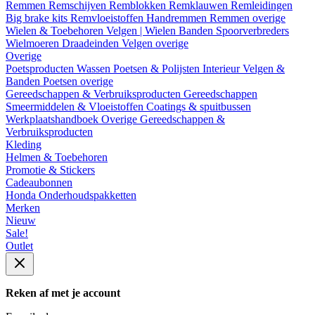
Remmen
Remschijven
Remblokken
Remklauwen
Remleidingen
Big brake kits
Remvloeistoffen
Handremmen
Remmen overige
Wielen & Toebehoren
Velgen | Wielen
Banden
Spoorverbreders
Wielmoeren
Draadeinden
Velgen overige
Overige
Poetsproducten
Wassen
Poetsen & Polijsten
Interieur
Velgen &
Banden
Poetsen overige
Gereedschappen & Verbruiksproducten
Gereedschappen
Smeermiddelen & Vloeistoffen
Coatings & spuitbussen
Werkplaatshandboek
Overige Gereedschappen &
Verbruiksproducten
Kleding
Helmen & Toebehoren
Promotie & Stickers
Cadeaubonnen
Honda Onderhoudspakketten
Merken
Nieuw
Sale!
Outlet
Reken af met je account