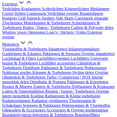
Exterieur
Verlichting
Koplampen
Achterlichten
Knipperlichten
Mistlampen
Corner lichten
Lampensets
Verlichting overige
Bumperlippen
Bumpers
Grill
Spiegels
Spoilers
Side Skirts
Carrosserie reparatie
Zijschermen
Motorkappen & Toebehoren
Achterkleppen &
Toebehoren
Ruiten | Daken | Toebehoren
Carbon & Polyester delen
Window visors
Sleepogen
Logo's | Stickers | Folies
Exterieur
overige
Motorisch
Vloeistoffen & Toebehoren
Inlaattraject
Inlaatspruitstukken
Gaskleppen & Adapters
Pakkingen & Sensoren
Overige inlaattraject
Luchtinlaat & Filters
Luchtfiltersystemen
Luchtfilters
Universele
buizen & Toebehoren
Luchtfilter accessoires
Cilinderkop &
Toebehoren
Distributie
Pakkingen & Toebehoren
Nokkenassen
Nokkenas poelies
Kleppen & Toebehoren
Styling delen
Overige
cilinderkop & Toebehoren
Turbo | Compressor | NOS
Interne
motorblok delen
Distributie & Pompen
Pakkingen & Keerringen
Bouten & Moeren
Zuigers & Toebehoren
Drijfstangen & Krukassen
Lagers & Smeermiddelen
Riemen | Snaren | Toebehoren
Overige
intern motorblok
Koeling
Radiateuren & Kleine toebehoren
Radiateurslangen
Radiateur ventilatoren
Thermostaten &
Schakelaars
Sensoren & Pakkingen
Waterpompen & Vloeistoffen
Oliekoelers & Accessoires
Accessoires & Overige koelingsdelen
Brandstofsysteem
Injectoren & Toebehoren
Brandstoffilters