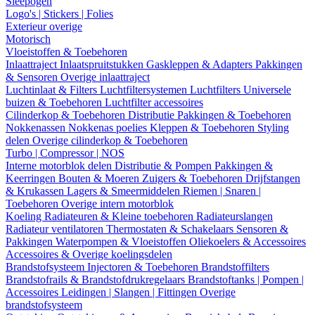
Sleepogen
Logo's | Stickers | Folies
Exterieur overige
Motorisch
Vloeistoffen & Toebehoren
Inlaattraject
Inlaatspruitstukken
Gaskleppen & Adapters
Pakkingen
& Sensoren
Overige inlaattraject
Luchtinlaat & Filters
Luchtfiltersystemen
Luchtfilters
Universele
buizen & Toebehoren
Luchtfilter accessoires
Cilinderkop & Toebehoren
Distributie
Pakkingen & Toebehoren
Nokkenassen
Nokkenas poelies
Kleppen & Toebehoren
Styling
delen
Overige cilinderkop & Toebehoren
Turbo | Compressor | NOS
Interne motorblok delen
Distributie & Pompen
Pakkingen &
Keerringen
Bouten & Moeren
Zuigers & Toebehoren
Drijfstangen
& Krukassen
Lagers & Smeermiddelen
Riemen | Snaren |
Toebehoren
Overige intern motorblok
Koeling
Radiateuren & Kleine toebehoren
Radiateurslangen
Radiateur ventilatoren
Thermostaten & Schakelaars
Sensoren &
Pakkingen
Waterpompen & Vloeistoffen
Oliekoelers & Accessoires
Accessoires & Overige koelingsdelen
Brandstofsysteem
Injectoren & Toebehoren
Brandstoffilters
Brandstofrails & Brandstofdrukregelaars
Brandstoftanks | Pompen |
Accessoires
Leidingen | Slangen | Fittingen
Overige
brandstofsysteem