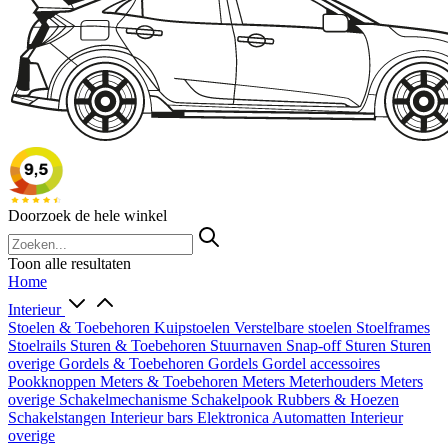
Doorzoek de hele winkel
Toon alle resultaten
Home
Interieur
Stoelen & Toebehoren
Kuipstoelen
Verstelbare stoelen
Stoelframes
Stoelrails
Sturen & Toebehoren
Stuurnaven
Snap-off
Sturen
Sturen
overige
Gordels & Toebehoren
Gordels
Gordel accessoires
Pookknoppen
Meters & Toebehoren
Meters
Meterhouders
Meters
overige
Schakelmechanisme
Schakelpook
Rubbers & Hoezen
Schakelstangen
Interieur bars
Elektronica
Automatten
Interieur
overige