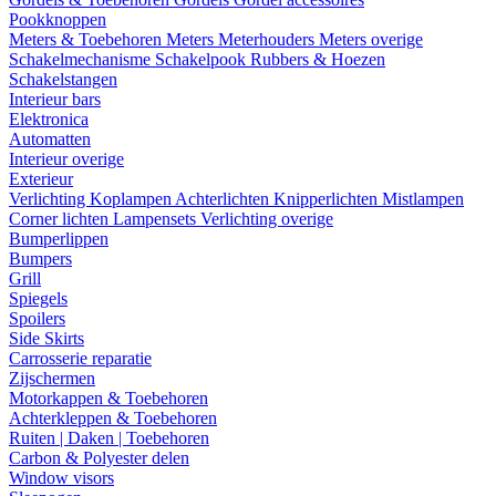
Pookknoppen
Meters & Toebehoren
Meters
Meterhouders
Meters overige
Schakelmechanisme
Schakelpook
Rubbers & Hoezen
Schakelstangen
Interieur bars
Elektronica
Automatten
Interieur overige
Exterieur
Verlichting
Koplampen
Achterlichten
Knipperlichten
Mistlampen
Corner lichten
Lampensets
Verlichting overige
Bumperlippen
Bumpers
Grill
Spiegels
Spoilers
Side Skirts
Carrosserie reparatie
Zijschermen
Motorkappen & Toebehoren
Achterkleppen & Toebehoren
Ruiten | Daken | Toebehoren
Carbon & Polyester delen
Window visors