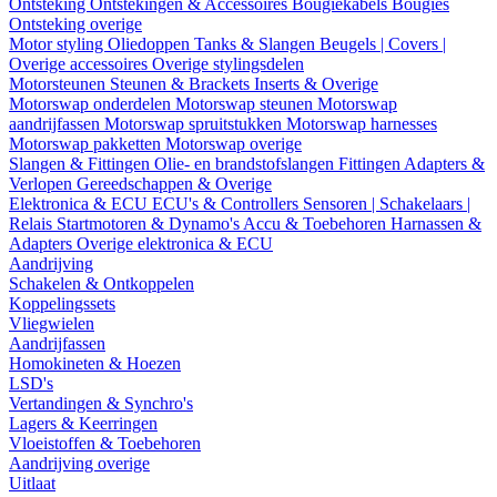
Ontsteking
Ontstekingen & Accessoires
Bougiekabels
Bougies
Ontsteking overige
Motor styling
Oliedoppen
Tanks & Slangen
Beugels | Covers |
Overige accessoires
Overige stylingsdelen
Motorsteunen
Steunen & Brackets
Inserts & Overige
Motorswap onderdelen
Motorswap steunen
Motorswap
aandrijfassen
Motorswap spruitstukken
Motorswap harnesses
Motorswap pakketten
Motorswap overige
Slangen & Fittingen
Olie- en brandstofslangen
Fittingen
Adapters &
Verlopen
Gereedschappen & Overige
Elektronica & ECU
ECU's & Controllers
Sensoren | Schakelaars |
Relais
Startmotoren & Dynamo's
Accu & Toebehoren
Harnassen &
Adapters
Overige elektronica & ECU
Aandrijving
Schakelen & Ontkoppelen
Koppelingssets
Vliegwielen
Aandrijfassen
Homokineten & Hoezen
LSD's
Vertandingen & Synchro's
Lagers & Keerringen
Vloeistoffen & Toebehoren
Aandrijving overige
Uitlaat