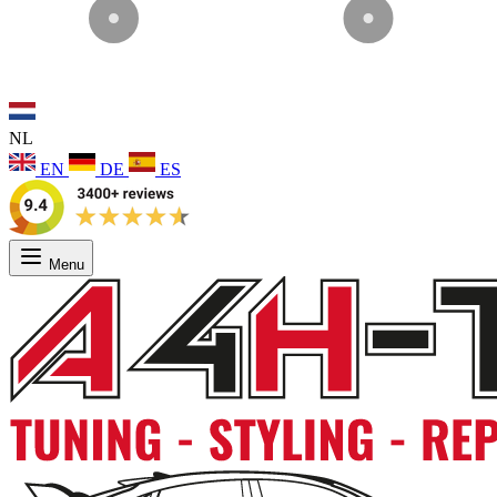
NL
EN
DE
ES
Menu