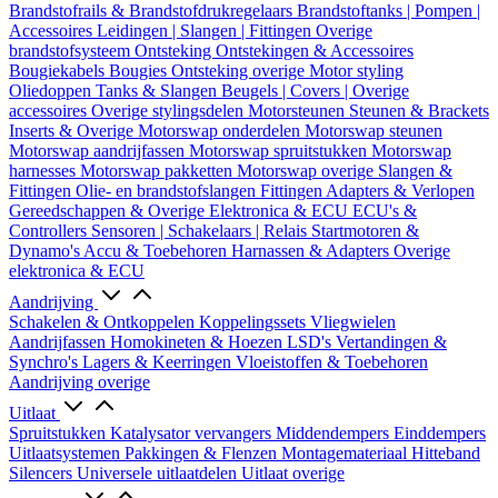
Brandstofrails & Brandstofdrukregelaars
Brandstoftanks | Pompen |
Accessoires
Leidingen | Slangen | Fittingen
Overige
brandstofsysteem
Ontsteking
Ontstekingen & Accessoires
Bougiekabels
Bougies
Ontsteking overige
Motor styling
Oliedoppen
Tanks & Slangen
Beugels | Covers | Overige
accessoires
Overige stylingsdelen
Motorsteunen
Steunen & Brackets
Inserts & Overige
Motorswap onderdelen
Motorswap steunen
Motorswap aandrijfassen
Motorswap spruitstukken
Motorswap
harnesses
Motorswap pakketten
Motorswap overige
Slangen &
Fittingen
Olie- en brandstofslangen
Fittingen
Adapters & Verlopen
Gereedschappen & Overige
Elektronica & ECU
ECU's &
Controllers
Sensoren | Schakelaars | Relais
Startmotoren &
Dynamo's
Accu & Toebehoren
Harnassen & Adapters
Overige
elektronica & ECU
Aandrijving
Schakelen & Ontkoppelen
Koppelingssets
Vliegwielen
Aandrijfassen
Homokineten & Hoezen
LSD's
Vertandingen &
Synchro's
Lagers & Keerringen
Vloeistoffen & Toebehoren
Aandrijving overige
Uitlaat
Spruitstukken
Katalysator vervangers
Middendempers
Einddempers
Uitlaatsystemen
Pakkingen & Flenzen
Montagemateriaal
Hitteband
Silencers
Universele uitlaatdelen
Uitlaat overige