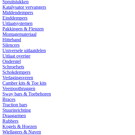
Spruitstukken
Katalysator vervangers
Middendempers
Einddempers
Uitlaatsystemen
Pakkingen & Flenzen
Montagemateriaal
Hitteband
Silencers
Universele uitlaatdelen
Uitlaat overige
Onderstel
Schroefsets
Schokdempers
Verlagingsveren
Camber kits & Toe kits
Veerpootbruggen
Sway bars & Toebehoren
Braces
Traction bars
Stuurinrichting
Draagarmen
Rubbers
Kogels & Hoezen
Wiellagers & Naven