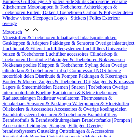
Bumpers
Grill
Spiegels
Spoilers
Side Skirts
Carrosserie reparatie
Zijschermen
Motorkappen & Toebehoren
Achterkleppen &
Toebehoren
Ruiten | Daken | Toebehoren
Carbon & Polyester delen
Window visors
Sleepogen
Logo's | Stickers | Folies
Exterieur
overige
Motorisch
Vloeistoffen & Toebehoren
Inlaattraject
Inlaatspruitstukken
Gaskleppen & Adapters
Pakkingen & Sensoren
Overige inlaattraject
Luchtinlaat & Filters
Luchtfiltersystemen
Luchtfilters
Universele
buizen & Toebehoren
Luchtfilter accessoires
Cilinderkop &
Toebehoren
Distributie
Pakkingen & Toebehoren
Nokkenassen
Nokkenas poelies
Kleppen & Toebehoren
Styling delen
Overige
cilinderkop & Toebehoren
Turbo | Compressor | NOS
Interne
motorblok delen
Distributie & Pompen
Pakkingen & Keerringen
Bouten & Moeren
Zuigers & Toebehoren
Drijfstangen & Krukassen
Lagers & Smeermiddelen
Riemen | Snaren | Toebehoren
Overige
intern motorblok
Koeling
Radiateuren & Kleine toebehoren
Radiateurslangen
Radiateur ventilatoren
Thermostaten &
Schakelaars
Sensoren & Pakkingen
Waterpompen & Vloeistoffen
Oliekoelers & Accessoires
Accessoires & Overige koelingsdelen
Brandstofsysteem
Injectoren & Toebehoren
Brandstoffilters
Brandstofrails & Brandstofdrukregelaars
Brandstoftanks | Pompen |
Accessoires
Leidingen | Slangen | Fittingen
Overige
brandstofsysteem
Ontsteking
Ontstekingen & Accessoires
Bougiekabels
Bougies
Ontsteking overige
Motor styling