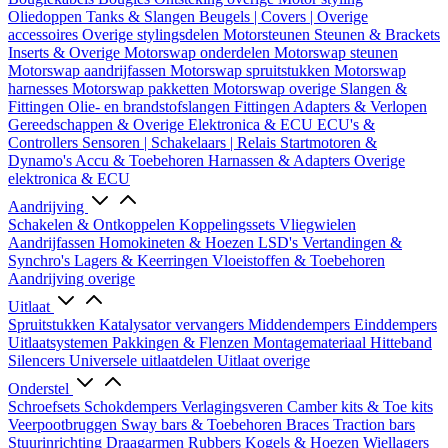
Oliedoppen
Tanks & Slangen
Beugels | Covers | Overige
accessoires
Overige stylingsdelen
Motorsteunen
Steunen & Brackets
Inserts & Overige
Motorswap onderdelen
Motorswap steunen
Motorswap aandrijfassen
Motorswap spruitstukken
Motorswap
harnesses
Motorswap pakketten
Motorswap overige
Slangen &
Fittingen
Olie- en brandstofslangen
Fittingen
Adapters & Verlopen
Gereedschappen & Overige
Elektronica & ECU
ECU's &
Controllers
Sensoren | Schakelaars | Relais
Startmotoren &
Dynamo's
Accu & Toebehoren
Harnassen & Adapters
Overige
elektronica & ECU
Aandrijving
Schakelen & Ontkoppelen
Koppelingssets
Vliegwielen
Aandrijfassen
Homokineten & Hoezen
LSD's
Vertandingen &
Synchro's
Lagers & Keerringen
Vloeistoffen & Toebehoren
Aandrijving overige
Uitlaat
Spruitstukken
Katalysator vervangers
Middendempers
Einddempers
Uitlaatsystemen
Pakkingen & Flenzen
Montagemateriaal
Hitteband
Silencers
Universele uitlaatdelen
Uitlaat overige
Onderstel
Schroefsets
Schokdempers
Verlagingsveren
Camber kits & Toe kits
Veerpootbruggen
Sway bars & Toebehoren
Braces
Traction bars
Stuurinrichting
Draagarmen
Rubbers
Kogels & Hoezen
Wiellagers