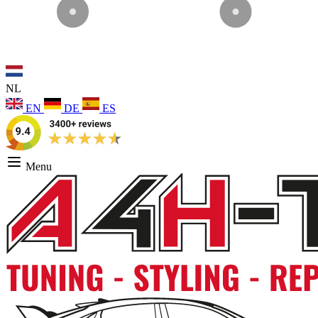
NL
EN
DE
ES
Menu