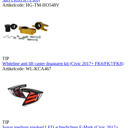
Artikelcode: HG-TM-HO548V
TIP
Whiteline anti lift caster draagarm kit (Civic 2017+ FK6/FK7/FK8)
Artikelcode: WL-KCA467
TIP
Sonar medium smoked LED achterlichten E-Mark (Civic 2017+