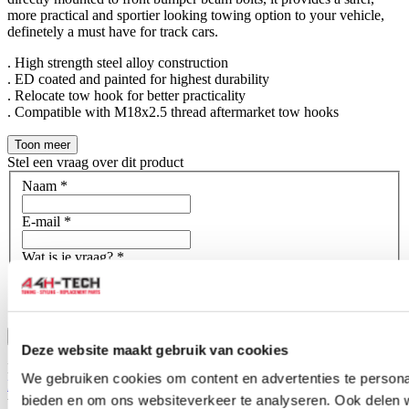
more practical and sportier looking towing option to your vehicle,
definetely a must have for track cars.
. High strength steel alloy construction
. ED coated and painted for highest durability
. Relocate tow hook for better practicality
. Compatible with M18x2.5 thread aftermarket tow hooks
Toon meer
Stel een vraag over dit product
Naam
*
E-mail
*
Wat is je vraag?
*
Bevestig
Deze website maakt gebruik van cookies
Dit formulier wordt beschermd door reCAPTCHA - het
We gebruiken cookies om content en advertenties te personal
Privacybeleid van Google
en
Servicevoorwaarden
zijn van
bieden en om ons websiteverkeer te analyseren. Ook delen 
toepassing.