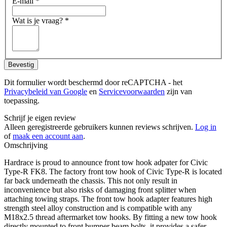
E-mail
*
Wat is je vraag?
*
Bevestig
Dit formulier wordt beschermd door reCAPTCHA - het
Privacybeleid van Google
en
Servicevoorwaarden
zijn van
toepassing.
Schrijf je eigen review
Alleen geregistreerde gebruikers kunnen reviews schrijven.
Log in
of
maak een account aan
.
Omschrijving
Hardrace is proud to announce front tow hook adpater for Civic
Type-R FK8. The factory front tow hook of Civic Type-R is located
far back underneath the chassis. This not only result in
inconvenience but also risks of damaging front splitter when
attaching towing straps. The front tow hook adapter features high
strength steel alloy construction and is compatible with any
M18x2.5 thread aftermarket tow hooks. By fitting a new tow hook
directly mounted to front bumper beam bolts, it provides a safer,