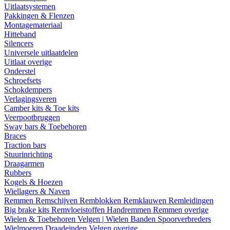
Uitlaatsystemen
Pakkingen & Flenzen
Montagemateriaal
Hitteband
Silencers
Universele uitlaatdelen
Uitlaat overige
Onderstel
Schroefsets
Schokdempers
Verlagingsveren
Camber kits & Toe kits
Veerpootbruggen
Sway bars & Toebehoren
Braces
Traction bars
Stuurinrichting
Draagarmen
Rubbers
Kogels & Hoezen
Wiellagers & Naven
Remmen
Remschijven
Remblokken
Remklauwen
Remleidingen
Big brake kits
Remvloeistoffen
Handremmen
Remmen overige
Wielen & Toebehoren
Velgen | Wielen
Banden
Spoorverbreders
Wielmoeren
Draadeinden
Velgen overige