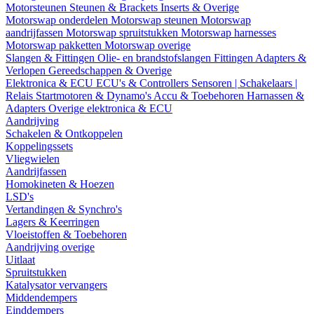
Motorsteunen
Steunen & Brackets
Inserts & Overige
Motorswap onderdelen
Motorswap steunen
Motorswap
aandrijfassen
Motorswap spruitstukken
Motorswap harnesses
Motorswap pakketten
Motorswap overige
Slangen & Fittingen
Olie- en brandstofslangen
Fittingen
Adapters &
Verlopen
Gereedschappen & Overige
Elektronica & ECU
ECU's & Controllers
Sensoren | Schakelaars |
Relais
Startmotoren & Dynamo's
Accu & Toebehoren
Harnassen &
Adapters
Overige elektronica & ECU
Aandrijving
Schakelen & Ontkoppelen
Koppelingssets
Vliegwielen
Aandrijfassen
Homokineten & Hoezen
LSD's
Vertandingen & Synchro's
Lagers & Keerringen
Vloeistoffen & Toebehoren
Aandrijving overige
Uitlaat
Spruitstukken
Katalysator vervangers
Middendempers
Einddempers