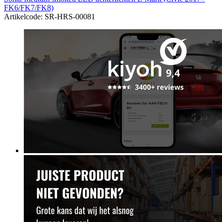
FK6/FK7/FK8)
Artikelcode: SR-HRS-00081