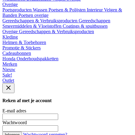
Overige
Poetsproducten
Wassen
Poetsen & Polijsten
Interieur
Velgen &
Banden
Poetsen overige
Gereedschappen & Verbruiksproducten
Gereedschappen
Smeermiddelen & Vloeistoffen
Coatings & spuitbussen
Overige Gereedschappen & Verbruiksproducten
Kleding
Helmen & Toebehoren
Promotie & Stickers
Cadeaubonnen
Honda Onderhoudspakketten
Merken
Nieuw
Sale!
Outlet
Reken af met je account
E-mail adres
Wachtwoord
Wachtwoord vergeten?
Inloggen