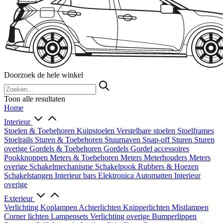
Doorzoek de hele winkel
Toon alle resultaten
Home
Interieur
Stoelen & Toebehoren
Kuipstoelen
Verstelbare stoelen
Stoelframes
Stoelrails
Sturen & Toebehoren
Stuurnaven
Snap-off
Sturen
Sturen
overige
Gordels & Toebehoren
Gordels
Gordel accessoires
Pookknoppen
Meters & Toebehoren
Meters
Meterhouders
Meters
overige
Schakelmechanisme
Schakelpook
Rubbers & Hoezen
Schakelstangen
Interieur bars
Elektronica
Automatten
Interieur
overige
Exterieur
Verlichting
Koplampen
Achterlichten
Knipperlichten
Mistlampen
Corner lichten
Lampensets
Verlichting overige
Bumperlippen