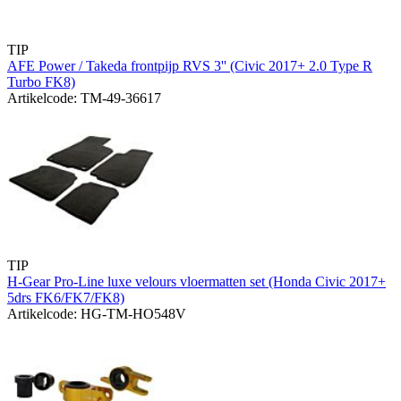
TIP
AFE Power / Takeda frontpijp RVS 3'' (Civic 2017+ 2.0 Type R
Turbo FK8)
Artikelcode: TM-49-36617
TIP
H-Gear Pro-Line luxe velours vloermatten set (Honda Civic 2017+
5drs FK6/FK7/FK8)
Artikelcode: HG-TM-HO548V