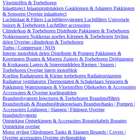
Vloeistoffen & Toebehoren
Inlaattraject
Inlaatspruitstukken
Gaskleppen & Adapters
Pakkingen
& Sensoren
Overige inlaattraject
Luchtinlaat & Filters
Luchtfiltersystemen
Luchtfilters
Universele
buizen & Toebehoren
Luchtfilter accessoires
Cilinderkop & Toebehoren
Distributie
Pakkingen & Toebehoren
Nokkenassen
Nokkenas poelies
Kleppen & Toebehoren
Styling
delen
Overige cilinderkop & Toebehoren
Turbo | Compressor | NOS
Interne motorblok delen
Distributie & Pompen
Pakkingen &
Keerringen
Bouten & Moeren
Zuigers & Toebehoren
Drijfstangen
& Krukassen
Lagers & Smeermiddelen
Riemen | Snaren |
Toebehoren
Overige intern motorblok
Koeling
Radiateuren & Kleine toebehoren
Radiateurslangen
Radiateur ventilatoren
Thermostaten & Schakelaars
Sensoren &
Pakkingen
Waterpompen & Vloeistoffen
Oliekoelers & Accessoires
Accessoires & Overige koelingsdelen
Brandstofsysteem
Injectoren & Toebehoren
Brandstoffilters
Brandstofrails & Brandstofdrukregelaars
Brandstoftanks | Pompen |
Accessoires
Leidingen | Slangen | Fittingen
Overige
brandstofsysteem
Ontsteking
Ontstekingen & Accessoires
Bougiekabels
Bougies
Ontsteking overige
Motor styling
Oliedoppen
Tanks & Slangen
Beugels | Covers |
Overige accessoires
Overige stylingsdelen