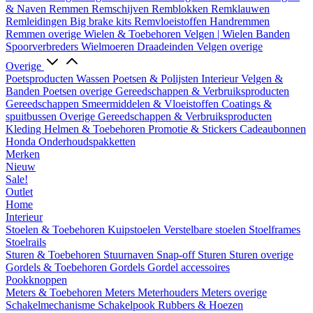
& Naven
Remmen
Remschijven
Remblokken
Remklauwen
Remleidingen
Big brake kits
Remvloeistoffen
Handremmen
Remmen overige
Wielen & Toebehoren
Velgen | Wielen
Banden
Spoorverbreders
Wielmoeren
Draadeinden
Velgen overige
Overige
Poetsproducten
Wassen
Poetsen & Polijsten
Interieur
Velgen &
Banden
Poetsen overige
Gereedschappen & Verbruiksproducten
Gereedschappen
Smeermiddelen & Vloeistoffen
Coatings &
spuitbussen
Overige Gereedschappen & Verbruiksproducten
Kleding
Helmen & Toebehoren
Promotie & Stickers
Cadeaubonnen
Honda Onderhoudspakketten
Merken
Nieuw
Sale!
Outlet
Home
Interieur
Stoelen & Toebehoren
Kuipstoelen
Verstelbare stoelen
Stoelframes
Stoelrails
Sturen & Toebehoren
Stuurnaven
Snap-off
Sturen
Sturen overige
Gordels & Toebehoren
Gordels
Gordel accessoires
Pookknoppen
Meters & Toebehoren
Meters
Meterhouders
Meters overige
Schakelmechanisme
Schakelpook
Rubbers & Hoezen