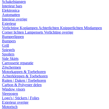
Schakelstangen
Interieur bars
Elektronica
Automatten
Interieur overige
Exterieur
Verlichting
Koplampen
Achterlichten
Knipperlichten
Mistlampen
Corner lichten
Lampensets
Verlichting overige
Bumperlippen
Bumpers
Grill
Spiegels
Spoilers
Side Skirts
Carrosserie reparatie
Zijschermen
Motorkappen & Toebehoren
Achterkleppen & Toebehoren
Ruiten | Daken | Toebehoren
Carbon & Polyester delen
Window visors
Sleepogen
Logo's | Stickers | Folies
Exterieur overige
Motorisch