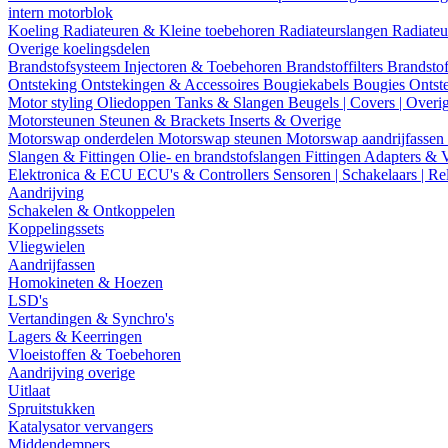
intern motorblok
Koeling
Radiateuren & Kleine toebehoren
Radiateurslangen
Radiateu
Overige koelingsdelen
Brandstofsysteem
Injectoren & Toebehoren
Brandstoffilters
Brandstof
Ontsteking
Ontstekingen & Accessoires
Bougiekabels
Bougies
Ontst
Motor styling
Oliedoppen
Tanks & Slangen
Beugels | Covers | Overi
Motorsteunen
Steunen & Brackets
Inserts & Overige
Motorswap onderdelen
Motorswap steunen
Motorswap aandrijfassen
Slangen & Fittingen
Olie- en brandstofslangen
Fittingen
Adapters & 
Elektronica & ECU
ECU's & Controllers
Sensoren | Schakelaars | Re
Aandrijving
Schakelen & Ontkoppelen
Koppelingssets
Vliegwielen
Aandrijfassen
Homokineten & Hoezen
LSD's
Vertandingen & Synchro's
Lagers & Keerringen
Vloeistoffen & Toebehoren
Aandrijving overige
Uitlaat
Spruitstukken
Katalysator vervangers
Middendempers