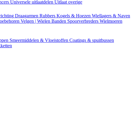
encers
Universele uitlaatdelen
Uitlaat overige
richting
Draagarmen
Rubbers
Kogels & Hoezen
Wiellagers & Naven
Toebehoren
Velgen | Wielen
Banden
Spoorverbreders
Wielmoeren
appen
Smeermiddelen & Vloeistoffen
Coatings & spuitbussen
ketten