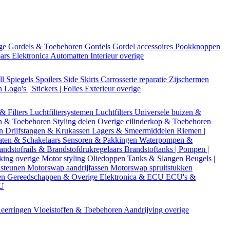
ige
Gordels & Toebehoren
Gordels
Gordel accessoires
Pookknoppen
bars
Elektronica
Automatten
Interieur overige
ll
Spiegels
Spoilers
Side Skirts
Carrosserie reparatie
Zijschermen
en
Logo's | Stickers | Folies
Exterieur overige
 & Filters
Luchtfiltersystemen
Luchtfilters
Universele buizen &
n & Toebehoren
Styling delen
Overige cilinderkop & Toebehoren
en
Drijfstangen & Krukassen
Lagers & Smeermiddelen
Riemen |
aten & Schakelaars
Sensoren & Pakkingen
Waterpompen &
andstofrails & Brandstofdrukregelaars
Brandstoftanks | Pompen |
king overige
Motor styling
Oliedoppen
Tanks & Slangen
Beugels |
 steunen
Motorswap aandrijfassen
Motorswap spruitstukken
en
Gereedschappen & Overige
Elektronica & ECU
ECU's &
CU
eerringen
Vloeistoffen & Toebehoren
Aandrijving overige