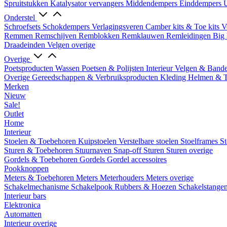
Spruitstukken
Katalysator vervangers
Middendempers
Einddempers
U
Onderstel
Schroefsets
Schokdempers
Verlagingsveren
Camber kits & Toe kits
V
Remmen
Remschijven
Remblokken
Remklauwen
Remleidingen
Big 
Draadeinden
Velgen overige
Overige
Poetsproducten
Wassen
Poetsen & Polijsten
Interieur
Velgen & Band
Overige Gereedschappen & Verbruiksproducten
Kleding
Helmen & 
Merken
Nieuw
Sale!
Outlet
Home
Interieur
Stoelen & Toebehoren
Kuipstoelen
Verstelbare stoelen
Stoelframes
St
Sturen & Toebehoren
Stuurnaven
Snap-off
Sturen
Sturen overige
Gordels & Toebehoren
Gordels
Gordel accessoires
Pookknoppen
Meters & Toebehoren
Meters
Meterhouders
Meters overige
Schakelmechanisme
Schakelpook
Rubbers & Hoezen
Schakelstange
Interieur bars
Elektronica
Automatten
Interieur overige