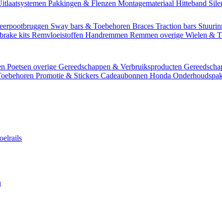
itlaatsystemen
Pakkingen & Flenzen
Montagemateriaal
Hitteband
Sil
eerpootbruggen
Sway bars & Toebehoren
Braces
Traction bars
Stuurin
brake kits
Remvloeistoffen
Handremmen
Remmen overige
Wielen & 
en
Poetsen overige
Gereedschappen & Verbruiksproducten
Gereedsch
Toebehoren
Promotie & Stickers
Cadeaubonnen
Honda Onderhoudspak
oelrails
n