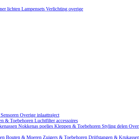
ner lichten
Lampensets
Verlichting overige
 Sensoren
Overige inlaattraject
zen & Toebehoren
Luchtfilter accessoires
kenassen
Nokkenas poelies
Kleppen & Toebehoren
Styling delen
Over
gen
Bouten & Moeren
Zuigers & Toebehoren
Drijfstangen & Krukasse