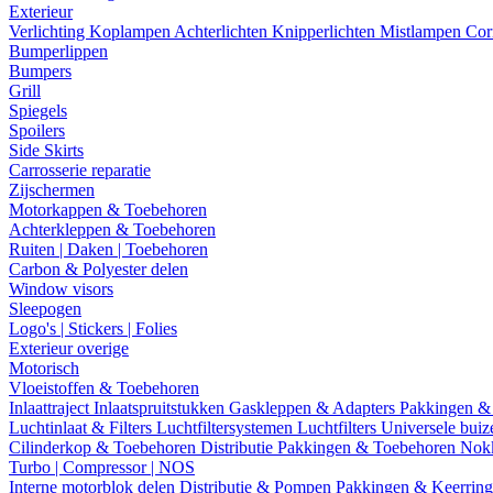
Exterieur
Verlichting
Koplampen
Achterlichten
Knipperlichten
Mistlampen
Cor
Bumperlippen
Bumpers
Grill
Spiegels
Spoilers
Side Skirts
Carrosserie reparatie
Zijschermen
Motorkappen & Toebehoren
Achterkleppen & Toebehoren
Ruiten | Daken | Toebehoren
Carbon & Polyester delen
Window visors
Sleepogen
Logo's | Stickers | Folies
Exterieur overige
Motorisch
Vloeistoffen & Toebehoren
Inlaattraject
Inlaatspruitstukken
Gaskleppen & Adapters
Pakkingen &
Luchtinlaat & Filters
Luchtfiltersystemen
Luchtfilters
Universele bui
Cilinderkop & Toebehoren
Distributie
Pakkingen & Toebehoren
Nok
Turbo | Compressor | NOS
Interne motorblok delen
Distributie & Pompen
Pakkingen & Keerrin