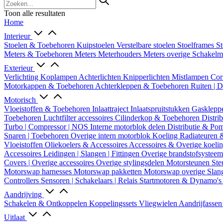
Toon alle resultaten
Home
Interieur
Stoelen & Toebehoren
Kuipstoelen
Verstelbare stoelen
Stoelframes
St
Meters & Toebehoren
Meters
Meterhouders
Meters overige
Schakel
Exterieur
Verlichting
Koplampen
Achterlichten
Knipperlichten
Mistlampen
Cor
Motorkappen & Toebehoren
Achterkleppen & Toebehoren
Ruiten | 
Motorisch
Vloeistoffen & Toebehoren
Inlaattraject
Inlaatspruitstukken
Gasklepp
Toebehoren
Luchtfilter accessoires
Cilinderkop & Toebehoren
Distri
Turbo | Compressor | NOS
Interne motorblok delen
Distributie & P
Snaren | Toebehoren
Overige intern motorblok
Koeling
Radiateuren 
Vloeistoffen
Oliekoelers & Accessoires
Accessoires & Overige koeli
Accessoires
Leidingen | Slangen | Fittingen
Overige brandstofsystee
Covers | Overige accessoires
Overige stylingsdelen
Motorsteunen
Ste
Motorswap harnesses
Motorswap pakketten
Motorswap overige
Slan
Controllers
Sensoren | Schakelaars | Relais
Startmotoren & Dynamo's
Aandrijving
Schakelen & Ontkoppelen
Koppelingssets
Vliegwielen
Aandrijfasse
Uitlaat