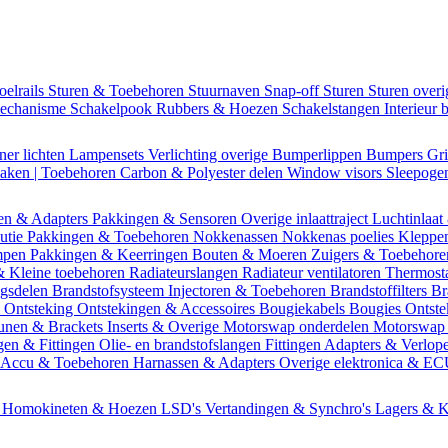
oelrails
Sturen & Toebehoren
Stuurnaven
Snap-off
Sturen
Sturen over
mechanisme
Schakelpook
Rubbers & Hoezen
Schakelstangen
Interieur 
ner lichten
Lampensets
Verlichting overige
Bumperlippen
Bumpers
Gri
Daken | Toebehoren
Carbon & Polyester delen
Window visors
Sleepog
en & Adapters
Pakkingen & Sensoren
Overige inlaattraject
Luchtinlaat
butie
Pakkingen & Toebehoren
Nokkenassen
Nokkenas poelies
Kleppe
ompen
Pakkingen & Keerringen
Bouten & Moeren
Zuigers & Toebehor
& Kleine toebehoren
Radiateurslangen
Radiateur ventilatoren
Thermost
ngsdelen
Brandstofsysteem
Injectoren & Toebehoren
Brandstoffilters
Br
m
Ontsteking
Ontstekingen & Accessoires
Bougiekabels
Bougies
Ontste
unen & Brackets
Inserts & Overige
Motorswap onderdelen
Motorswap
gen & Fittingen
Olie- en brandstofslangen
Fittingen
Adapters & Verlop
Accu & Toebehoren
Harnassen & Adapters
Overige elektronica & E
n
Homokineten & Hoezen
LSD's
Vertandingen & Synchro's
Lagers & K