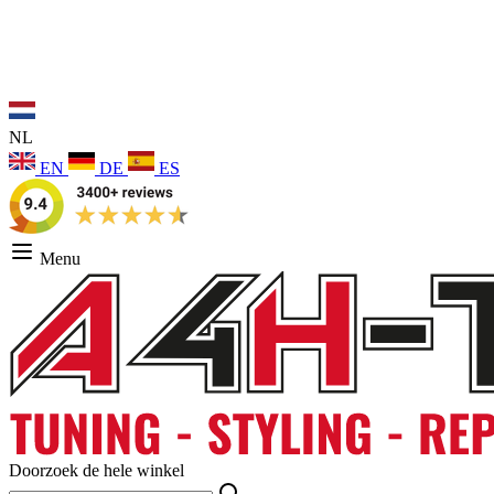
NL
EN
DE
ES
Menu
Doorzoek de hele winkel