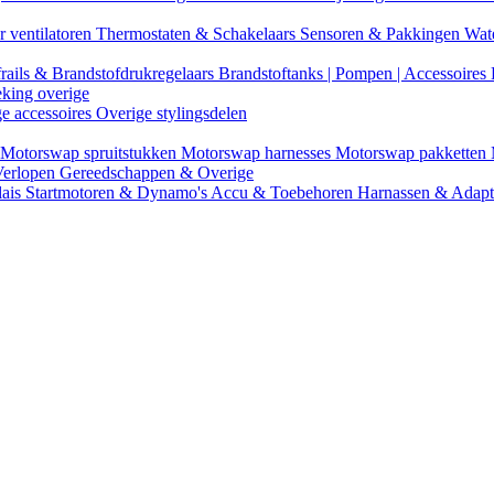
r ventilatoren
Thermostaten & Schakelaars
Sensoren & Pakkingen
Wat
rails & Brandstofdrukregelaars
Brandstoftanks | Pompen | Accessoires
eking overige
ge accessoires
Overige stylingsdelen
Motorswap spruitstukken
Motorswap harnesses
Motorswap pakketten
Verlopen
Gereedschappen & Overige
lais
Startmotoren & Dynamo's
Accu & Toebehoren
Harnassen & Adap