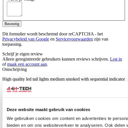
Bevestig
Dit formulier wordt beschermd door reCAPTCHA - het
Privacybeleid van Google
en
Servicevoorwaarden
zijn van
toepassing.
Schrijf je eigen review
Alleen geregistreerde gebruikers kunnen reviews schrijven.
Log in
of
maak een account aan
.
Omschrijving
High quality led tail lights medium smoked with sequential indicator
(Audi style).
Fits: Civic FK7 FK8 TYPE-R
Efficiency: 35w; Long life: 80000 hours
Operating Voltage: 12 V
Waterproof: IP67
Deze website maakt gebruik van cookies
Lens Material: PC
We gebruiken cookies om content en advertenties te personal
Shell Material: ABS, PMMA, Glass
Lens Color: Black/Black Lens;
bieden en om ons websiteverkeer te analyseren. Ook delen 