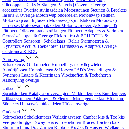
Oliedoppen
Tanks & Slangen
Beugels | Covers | Overige
accessoires
Overige stylingsdelen
Motorsteunen
Steunen & Brackets
Inserts & Overige
Motorswap onderdelen
Motorswap steunen
Motorswap aandrijfassen
Motorswap spruitstukken
Motorswap
harnesses
Motorswap pakketten
Motorswap overige
Slangen &
Fittingen
Olie- en brandstofslangen
Fittingen
Adapters & Verlopen
Gereedschappen & Overige
Elektronica & ECU
ECU's &
Controllers
Sensoren | Schakelaars | Relais
Startmotoren &
Dynamo's
Accu & Toebehoren
Harnassen & Adapters
Overige
elektronica & ECU
Aandrijving
Schakelen & Ontkoppelen
Koppelingssets
Vliegwielen
Aandrijfassen
Homokineten & Hoezen
LSD's
Vertandingen &
Synchro's
Lagers & Keerringen
Vloeistoffen & Toebehoren
Aandrijving overige
Uitlaat
Spruitstukken
Katalysator vervangers
Middendempers
Einddempers
Uitlaatsystemen
Pakkingen & Flenzen
Montagemateriaal
Hitteband
Silencers
Universele uitlaatdelen
Uitlaat overige
Onderstel
Schroefsets
Schokdempers
Verlagingsveren
Camber kits & Toe kits
Veerpootbruggen
Sway bars & Toebehoren
Braces
Traction bars
Stuurinrichting
Draagarmen
Rubbers
Kogels & Hoezen
Wiellagers