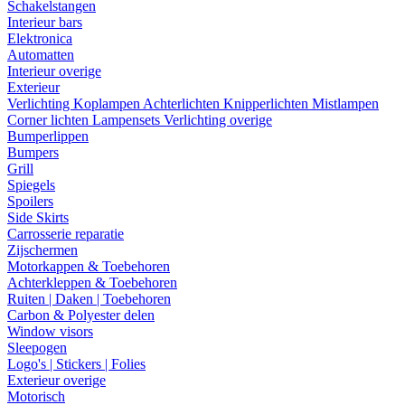
Schakelstangen
Interieur bars
Elektronica
Automatten
Interieur overige
Exterieur
Verlichting
Koplampen
Achterlichten
Knipperlichten
Mistlampen
Corner lichten
Lampensets
Verlichting overige
Bumperlippen
Bumpers
Grill
Spiegels
Spoilers
Side Skirts
Carrosserie reparatie
Zijschermen
Motorkappen & Toebehoren
Achterkleppen & Toebehoren
Ruiten | Daken | Toebehoren
Carbon & Polyester delen
Window visors
Sleepogen
Logo's | Stickers | Folies
Exterieur overige
Motorisch