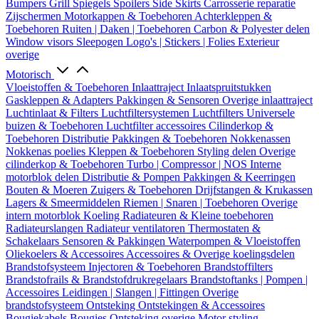
Bumpers
Grill
Spiegels
Spoilers
Side Skirts
Carrosserie reparatie
Zijschermen
Motorkappen & Toebehoren
Achterkleppen &
Toebehoren
Ruiten | Daken | Toebehoren
Carbon & Polyester delen
Window visors
Sleepogen
Logo's | Stickers | Folies
Exterieur
overige
Motorisch
Vloeistoffen & Toebehoren
Inlaattraject
Inlaatspruitstukken
Gaskleppen & Adapters
Pakkingen & Sensoren
Overige inlaattraject
Luchtinlaat & Filters
Luchtfiltersystemen
Luchtfilters
Universele
buizen & Toebehoren
Luchtfilter accessoires
Cilinderkop &
Toebehoren
Distributie
Pakkingen & Toebehoren
Nokkenassen
Nokkenas poelies
Kleppen & Toebehoren
Styling delen
Overige
cilinderkop & Toebehoren
Turbo | Compressor | NOS
Interne
motorblok delen
Distributie & Pompen
Pakkingen & Keerringen
Bouten & Moeren
Zuigers & Toebehoren
Drijfstangen & Krukassen
Lagers & Smeermiddelen
Riemen | Snaren | Toebehoren
Overige
intern motorblok
Koeling
Radiateuren & Kleine toebehoren
Radiateurslangen
Radiateur ventilatoren
Thermostaten &
Schakelaars
Sensoren & Pakkingen
Waterpompen & Vloeistoffen
Oliekoelers & Accessoires
Accessoires & Overige koelingsdelen
Brandstofsysteem
Injectoren & Toebehoren
Brandstoffilters
Brandstofrails & Brandstofdrukregelaars
Brandstoftanks | Pompen |
Accessoires
Leidingen | Slangen | Fittingen
Overige
brandstofsysteem
Ontsteking
Ontstekingen & Accessoires
Bougiekabels
Bougies
Ontsteking overige
Motor styling