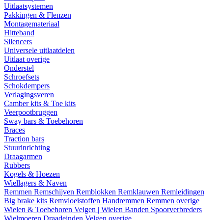
Uitlaatsystemen
Pakkingen & Flenzen
Montagemateriaal
Hitteband
Silencers
Universele uitlaatdelen
Uitlaat overige
Onderstel
Schroefsets
Schokdempers
Verlagingsveren
Camber kits & Toe kits
Veerpootbruggen
Sway bars & Toebehoren
Braces
Traction bars
Stuurinrichting
Draagarmen
Rubbers
Kogels & Hoezen
Wiellagers & Naven
Remmen
Remschijven
Remblokken
Remklauwen
Remleidingen
Big brake kits
Remvloeistoffen
Handremmen
Remmen overige
Wielen & Toebehoren
Velgen | Wielen
Banden
Spoorverbreders
Wielmoeren
Draadeinden
Velgen overige