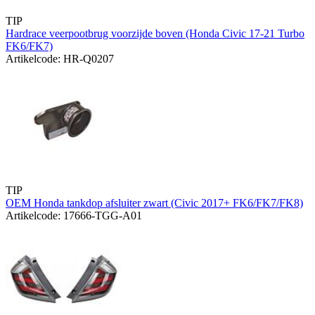
TIP
Hardrace veerpootbrug voorzijde boven (Honda Civic 17-21 Turbo
FK6/FK7)
Artikelcode: HR-Q0207
TIP
OEM Honda tankdop afsluiter zwart (Civic 2017+ FK6/FK7/FK8)
Artikelcode: 17666-TGG-A01