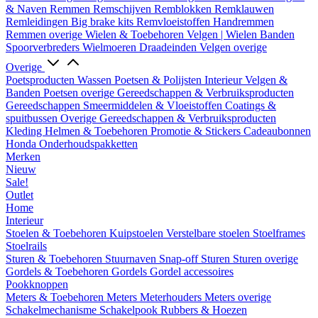
& Naven
Remmen
Remschijven
Remblokken
Remklauwen
Remleidingen
Big brake kits
Remvloeistoffen
Handremmen
Remmen overige
Wielen & Toebehoren
Velgen | Wielen
Banden
Spoorverbreders
Wielmoeren
Draadeinden
Velgen overige
Overige
Poetsproducten
Wassen
Poetsen & Polijsten
Interieur
Velgen &
Banden
Poetsen overige
Gereedschappen & Verbruiksproducten
Gereedschappen
Smeermiddelen & Vloeistoffen
Coatings &
spuitbussen
Overige Gereedschappen & Verbruiksproducten
Kleding
Helmen & Toebehoren
Promotie & Stickers
Cadeaubonnen
Honda Onderhoudspakketten
Merken
Nieuw
Sale!
Outlet
Home
Interieur
Stoelen & Toebehoren
Kuipstoelen
Verstelbare stoelen
Stoelframes
Stoelrails
Sturen & Toebehoren
Stuurnaven
Snap-off
Sturen
Sturen overige
Gordels & Toebehoren
Gordels
Gordel accessoires
Pookknoppen
Meters & Toebehoren
Meters
Meterhouders
Meters overige
Schakelmechanisme
Schakelpook
Rubbers & Hoezen