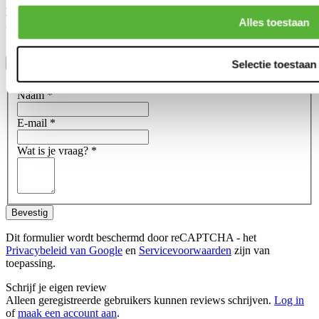
E-MARK (European Standard)
Alles toestaan
SAE & DOT (American Standard)
Toon meer
Selectie toestaan
Stel een vraag over dit product
Naam
*
E-mail
*
Wat is je vraag?
*
Bevestig
Dit formulier wordt beschermd door reCAPTCHA - het
Privacybeleid van Google
en
Servicevoorwaarden
zijn van
toepassing.
Schrijf je eigen review
Alleen geregistreerde gebruikers kunnen reviews schrijven.
Log in
of
maak een account aan
.