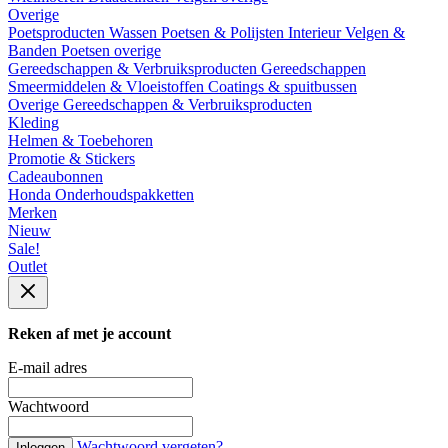
Overige
Poetsproducten
Wassen
Poetsen & Polijsten
Interieur
Velgen &
Banden
Poetsen overige
Gereedschappen & Verbruiksproducten
Gereedschappen
Smeermiddelen & Vloeistoffen
Coatings & spuitbussen
Overige Gereedschappen & Verbruiksproducten
Kleding
Helmen & Toebehoren
Promotie & Stickers
Cadeaubonnen
Honda Onderhoudspakketten
Merken
Nieuw
Sale!
Outlet
Reken af met je account
E-mail adres
Wachtwoord
Wachtwoord vergeten?
Inloggen