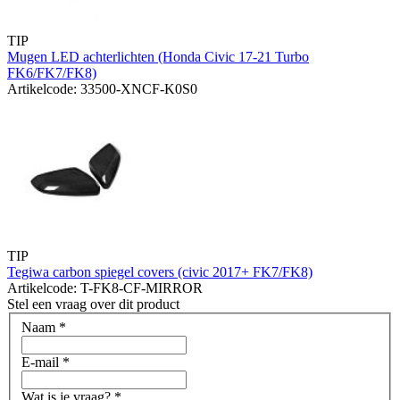
TIP
Mugen LED achterlichten (Honda Civic 17-21 Turbo
FK6/FK7/FK8)
Artikelcode: 33500-XNCF-K0S0
TIP
Tegiwa carbon spiegel covers (civic 2017+ FK7/FK8)
Artikelcode: T-FK8-CF-MIRROR
Stel een vraag over dit product
Naam
*
E-mail
*
Wat is je vraag?
*