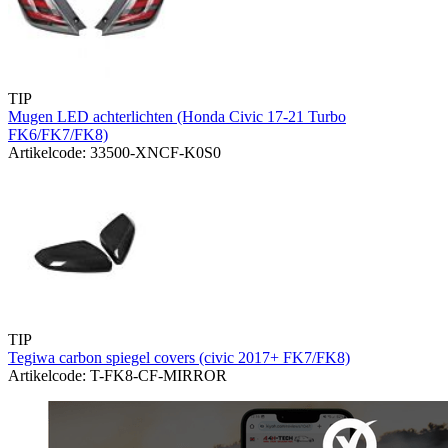
TIP
Mugen LED achterlichten (Honda Civic 17-21 Turbo
FK6/FK7/FK8)
Artikelcode: 33500-XNCF-K0S0
TIP
Tegiwa carbon spiegel covers (civic 2017+ FK7/FK8)
Artikelcode: T-FK8-CF-MIRROR