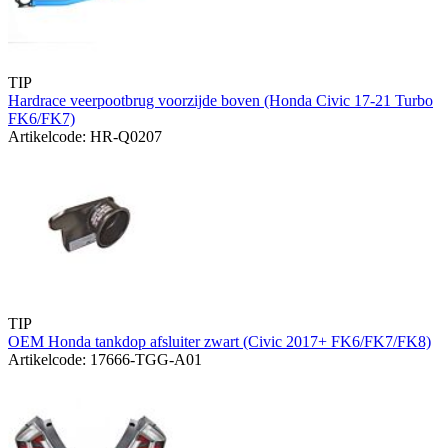
TIP
Hardrace veerpootbrug voorzijde boven (Honda Civic 17-21 Turbo
FK6/FK7)
Artikelcode: HR-Q0207
TIP
OEM Honda tankdop afsluiter zwart (Civic 2017+ FK6/FK7/FK8)
Artikelcode: 17666-TGG-A01