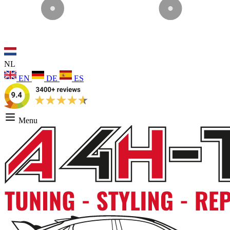
NL
EN
DE
ES
Menu