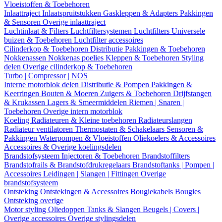
Vloeistoffen & Toebehoren
Inlaattraject
Inlaatspruitstukken
Gaskleppen & Adapters
Pakkingen
& Sensoren
Overige inlaattraject
Luchtinlaat & Filters
Luchtfiltersystemen
Luchtfilters
Universele
buizen & Toebehoren
Luchtfilter accessoires
Cilinderkop & Toebehoren
Distributie
Pakkingen & Toebehoren
Nokkenassen
Nokkenas poelies
Kleppen & Toebehoren
Styling
delen
Overige cilinderkop & Toebehoren
Turbo | Compressor | NOS
Interne motorblok delen
Distributie & Pompen
Pakkingen &
Keerringen
Bouten & Moeren
Zuigers & Toebehoren
Drijfstangen
& Krukassen
Lagers & Smeermiddelen
Riemen | Snaren |
Toebehoren
Overige intern motorblok
Koeling
Radiateuren & Kleine toebehoren
Radiateurslangen
Radiateur ventilatoren
Thermostaten & Schakelaars
Sensoren &
Pakkingen
Waterpompen & Vloeistoffen
Oliekoelers & Accessoires
Accessoires & Overige koelingsdelen
Brandstofsysteem
Injectoren & Toebehoren
Brandstoffilters
Brandstofrails & Brandstofdrukregelaars
Brandstoftanks | Pompen |
Accessoires
Leidingen | Slangen | Fittingen
Overige
brandstofsysteem
Ontsteking
Ontstekingen & Accessoires
Bougiekabels
Bougies
Ontsteking overige
Motor styling
Oliedoppen
Tanks & Slangen
Beugels | Covers |
Overige accessoires
Overige stylingsdelen