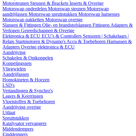
Motorsteunen
Steunen & Brackets
Inserts & Overige
Motorswap onderdelen
Motorswap steunen
Motorswap
aandrijfassen
Motorswap spruitstukken
Motorswap harnesses
Motorswap pakketten
Motorswap overige
Slangen & Fittingen
Olie- en brandstofslangen
Fittingen
Adapters &
Verlopen
Gereedschappen & Overige
Elektronica & ECU
ECU's & Controllers
Sensoren | Schakelaars |
Relais
Startmotoren & Dynamo's
Accu & Toebehoren
Harnassen &
Adapters
Overige elektronica & ECU
Aandrijving
Schakelen & Ontkoppelen
Koppelingssets
Vliegwielen
Aandrijfassen
Homokineten & Hoezen
LSD's
Vertandingen & Synchro's
Lagers & Keerringen
Vloeistoffen & Toebehoren
Aandrijving overige
Uitlaat
Spruitstukken
Katalysator vervangers
Middendempers
Einddempers