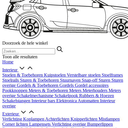
Doorzoek de hele winkel
Toon alle resultaten
Home
Interieur
Stoelen & Toebehoren
Kuipstoelen
Verstelbare stoelen
Stoelframes
Stoelrails
Sturen & Toebehoren
Stuurnaven
Snap-off
Sturen
Sturen
overige
Gordels & Toebehoren
Gordels
Gordel accessoires
Pookknoppen
Meters & Toebehoren
Meters
Meterhouders
Meters
overige
Schakelmechanisme
Schakelpook
Rubbers & Hoezen
Schakelstangen
Interieur bars
Elektronica
Automatten
Interieur
overige
Exterieur
Verlichting
Koplampen
Achterlichten
Knipperlichten
Mistlampen
Corner lichten
Lampensets
Verlichting overige
Bumperlippen